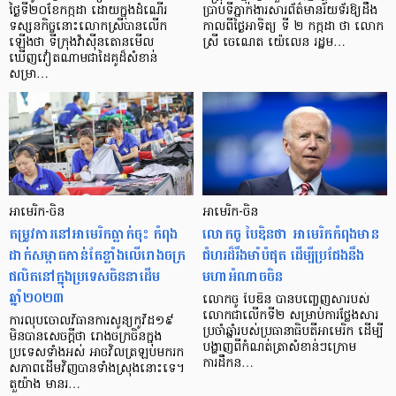
ថ្ងៃទី២០ខែកក្កដា ដោយក្នុងដំណើរ
ប្រាប់ទីភ្នាក់ងារសារព័ត៌មានរ៉យទ័រឱ្យដឹង
ទស្សនកិច្ចនោះលោកស្រីបានលើក
កាលពីថ្ងៃអាទិត្យ ទី ២ កក្កដា ថា លោក
ឡើងថា ទីក្រុងវ៉ាស៊ីនតោនមើល
ស្រី ចេណេត យ៉េលេន រដ្ឋម…
ឃើញវៀតណាមជាដៃគូដ៏សំខាន់
សម្រា…
អាមេរិក-ចិន
អាមេរិក-ចិន
តម្រូវការនៅអាមេរិកធ្លាក់ចុះ កំពុង
លោកចូ បៃឌិនថា អាមេរិកកំពុងមាន
ដាក់សម្ពាធកាន់តែខ្លាំងលើរោងចក្រ
ជំហរដ៏រឹងមាំបំផុត ដើម្បីប្រជែងនឹង
ផលិតនៅក្នុងប្រទេសចិននាដើម
មហាអំណាចចិន
ឆ្នាំ២០២៣
លោកចូ បៃឌិន បានបញ្ចេញសារបស់
លោកជាលើកទី២ សម្រាប់ការថ្លែងសារ
ការលុបចោលវិធានការសូន្យកូវីដ១៩
ប្រចាំឆ្នាំរបស់ប្រធានាធិបតីអាមេរិក ដើម្បី
មិនបានសេចក្តីថា រោងចក្រចិនក្នុង
បង្ហាញពីកំណត់ត្រាសំខាន់ៗក្រោម
ប្រទេសទាំងអស់ អាចវិលត្រឡប់មករក
ការដឹកន…
សភាពដើមវិញបានទាំងស្រុងនោះទេ។
តួយ៉ាង មានរ…