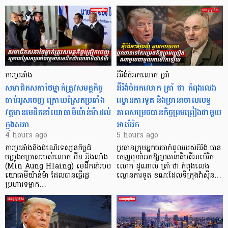
ការប្រឆាំង
អ៊ីរ៉ង់ចំអកលោក ត្រាំ
សមាជិកសភាថៃម្នាក់ត្រូវសមត្ថកិច្ច
អ៊ីរ៉ង់ចំអកលោក ត្រាំ ថា កំពុងលេង
ចាប់អូសចេញ ក្រោយស្រែកប្រឆាំង
ល្ខោនការទូត និងច្រានចោលលទ្ធ
វត្តមានមេដឹកនាំយោធាមីយ៉ាន់ម៉ាដល់
ភាពសម្រេចបានកិច្ចព្រមព្រៀងជាមួយ
ក្នុងសភា
អាម៉េរិក
4 hours ago
5 hours ago
ការប្រឆាំងនឹងដំណើរទស្សនកិច្ចដ៏
ប្រធានក្រុមអ្នកចរចាកំពូលរបស់អ៊ីរ៉ង់ បាន
ចម្រូងចម្រាសរបស់លោក មីន អ៊ុងលាំង
ចេញមុខចំអកឱ្យប្រធានាធិបតីអាម៉េរិក
(Min Aung Hlaing) មេដឹកនាំរបប
លោក ដូណាល់ ត្រាំ ថា កំពុងលេង
យោធាមីយ៉ាន់ម៉ា ដែលបានធ្វើរដ្ឋ
ល្ខោនការទូត ខណៈដែលទីក្រុងវ៉ាស៊ីន…
ប្រហារទម្លាក…