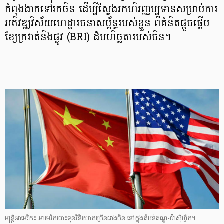
កំពុង​ងាកទៅរកចិន ដើម្បី​ស្វែងរក​ហិរញ្ញប្បទាន​សម្រាប់​ការ​
អភិវឌ្ឍ​វិស័យ​ហេដ្ឋារចនាសម្ព័ន្ធ​របស់​ខ្លួន ពីគំនិតផ្ដួចផ្ដើម​
ខ្សែ​ក្រវាត់​និង​ផ្លូវ (BRI) ដ៏​មហិច្ឆតា​របស់ចិន។
មន្ត្រីអាមេរិក៖ អាមេរិក​​​បោះទុន​វិនិយោគច្រើនជាង​ចិន ​នៅ​ក្នុង​​តំបន់​ឥណ្ឌូ-ប៉ាស៊ីហ្វ៊ិក។