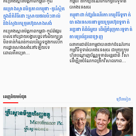
គម្រោងស្ពានមិត្តភាពកម្ពុជា-កូរ៉េ
កម្ពុជា ដាក់ឱ្យដំណើរការកម្មវិធីទូទាត់
គម្រោងស្ពានមិត្តភាពកម្ពុជា-កូរ៉េស្ថិត
បាគងទេសចរ
កម្ពុជាដាក់ឱ្យដំណើរការកម្មវិធីទូទាត់
ក្នុងនីតិវិធីដោះស្រាយផលប៉ះពាល់
បាគងទេសចរជាមួយក្រុមហ៊ុនទូទាត់
និងស្វែងរកក្រុមហ៊ុនសាងសង់
អន្តរជាតិដ៏ធំមួយ ដើម្បីជំរុញការទូទាត់
គម្រោងស្ពានមិត្តភាពកម្ពុជា-កូរ៉េពីផ្សារ
តាមប្រព័ន្ធអនឡាញ
ចាស់ទៅជ្រោយចង្វារបន្តទៅអរិយក្សត្រ
មិនទាន់កំណត់កាលបរិច្ឆេទក្នុងការបើក
ធនាគារជាតិនៃកម្ពុជាបានដាក់ដំណើរការ
ការដ្ឋានសាងសង់នៅឡើយទេ
កម្មវិធីទូទាត់បាគងទេសចរ ជាមួយក្រុម
ពោលគឺគម្រោ…
ហ៊ុនបណ្តាញប័ណ្ណទូទាត់អន្តរជាតិ វីសា
ដើម្បីរួមចំណែកពង្រីកវិសាលភាព…
ពេញនិយមបំផុត
ច្រើនទៀត