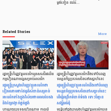
ម្តង​ទៀត ដល់​រ…
Related Stories
More
រដ្ឋមន្ត្រីហិរញ្ញវត្ថុអាមេរិកអួតសសើរផលិត
រដ្ឋមន្ត្រីហិរញ្ញវត្ថុអាមេរិកនឹងទៅបំពេញ
កម្មវៀតណាមល្អសម្រាប់អាមេរិក
ទស្សនកិច្ចប្រទេសចិននៅសប្តាហ៍នេះ
រដ្ឋមន្ត្រីក្រសួងហិរញ្ញវត្ថុអាមេរិកថា
រដ្ឋមន្ត្រីហិរញ្ញវត្ថុអាមេរិកនឹងទៅបំពេញ
វៀតណាមជាដៃគូដ៏សំខាន់សម្រាប់
ទស្សនកិច្ចប្រទេសចិននៅសប្តាហ៍នេះ
អាមេរិកទាំងក្នុងវិស័យថាមពលបៃតង
ដើម្បីពង្រីកទំនាក់ទំនង ទោះបីគ្មាន
និងខ្សែចង្វាក់ផ្គត់ផ្គង់
សង្ឃឹមធំដុំ
ហាណូយប្រទេសវៀតណាម កាលពី
មន្ត្រីនៅក្នុងក្រសួងហិរញ្ញវត្ថុអាមេរិកបាន