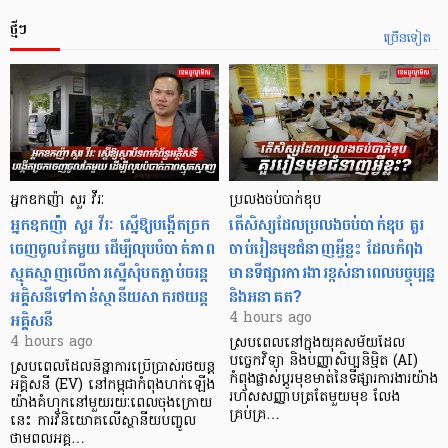
ថ្មីៗ
ច្រើនទៀត
អ្នកឧកញ៉ា សួរ វីរៈ
ប្រលងចប់បាក់ឌុប
អ្នកឧកញ៉ា សួរ វីរៈ ស្នើឱ្យបង្កើតច្រក
តើសិស្សដែលប្រលងចប់បាក់ឌុប គួរ
ចេញចូលតែមួយ ដើម្បីលុបបំបាត់ភាព
ចាប់រៀនមុខជំនាញអ្វីខ្លះ ដែលកំពុង
ស្មុគស្មាញលើការស្នើសុំបតភ្ជាប់ចរន្ត
មានទីផ្សារការងារខ្ពស់នាពេលបច្ចុប្បន្ន
អគ្គិសនីទៅកាន់ស្ថានីយសាករថយន្ត
និងអនាគត?
អគ្គិសនី
4 hours ago
4 hours ago
ស្របពេលនៅក្នុងយុគសម័យដែល
បច្ចេកវិទ្យា និងបញ្ញាសិប្បនិម្មិត (AI)
ស្របពេលដែលនិន្នាការប្រើប្រាស់រថយន្ត
កំពុងផ្លាស់ប្តូរមុខមាត់នៃទីផ្សារការងារយ៉ាង
អគ្គិសនី (EV) នៅកម្ពុជាកំពុងហក់ឡើង
រហ័សសញ្ញាបត្រតែមួយមុខ លែង
យ៉ាងគំហុកនៅមួយរយៈពេលចុងក្រោយ
គ្រប់គ្រ…
នេះ ការវិនិយោគលើស្ថានីយបញ្ចូល
ថាមពលអគ្គ…