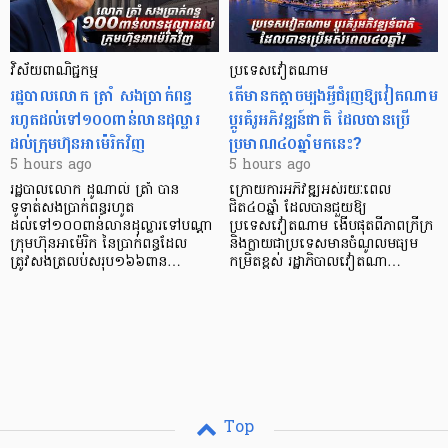
វិស័យ​ពាណិជ្ជកម្ម
ប្រទេសវៀតណាម
រដ្ឋបាលលោក ត្រាំ សងប្រាក់ពន្ធ
តើមានកត្តាចម្បងអ្វីជំរុញឱ្យវៀតណាម
រហូតដល់ទៅ១០០ពាន់លានដុល្លារ
ប្តូរគំរូអភិវឌ្ឍន៍ជាតិ ដែលបានប្រើ
ដល់ក្រុមហ៊ុនអាម៉េរិកវិញ
ប្រមាណ៤០ឆ្នាំមកនេះ?
5 hours ago
5 hours ago
រដ្ឋបាលលោក ដូណាល់ ត្រាំ បាន​
ក្រោយការអភិវឌ្ឍអស់រយៈពេល
ទូទាត់សងប្រាក់ពន្ធរហូត
ជិត៤០ឆ្នាំ ដែលបានជួយឱ្យ​
ដល់ទៅ១០០ពាន់លានដុល្លារទៅបណ្ដា
ប្រទេសវៀតណាម ងើប​ផុតពីភាពក្រីក្រ
ក្រុមហ៊ុនអាម៉េរិក នៃប្រាក់ពន្ធដែល
និងក្លាយជាប្រទេសមានចំណូលមធ្យម
ត្រូវសងត្រលប់សរុប១៦៦ពាន…
កម្រិតខ្ពស់ រដ្ឋាភិបាលវៀតណា…
Top