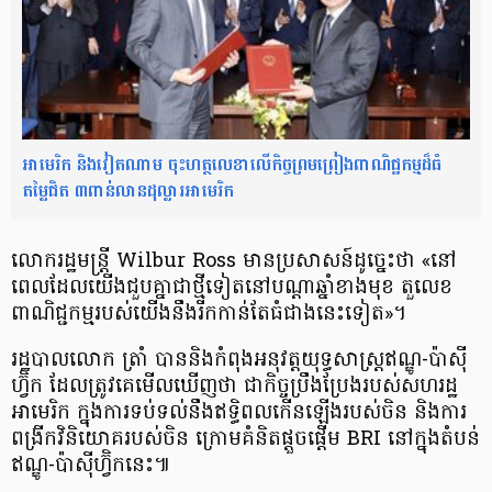
អាមេរិក និងវៀតណាម ចុះហត្ថលេខាលើកិច្ចព្រមព្រៀងពាណិជ្ជកម្មដ៏ធំ
តម្លៃជិត ៣ពាន់លានដុល្លារអាមេរិក
លោករដ្ឋមន្ត្រី Wilbur Ross មានប្រសាសន៍ដូច្នេះថា «នៅ​
ពេល​ដែល​យើង​ជួបគ្នា​ជាថ្មីទៀត​នៅបណ្ដាឆ្នាំ​ខាងមុខ តួលេខ​
ពាណិជ្ជកម្ម​របស់​យើង​នឹង​រីកកាន់តែធំជាងនេះ​ទៀត»។
រដ្ឋបាល​លោក​ ត្រាំ បាននិង​កំពុង​អនុវត្ត​យុទ្ធសាស្ត្រឥណ្ឌូ-ប៉ាស៊ី
ហ្វ៊ិក ដែលត្រូវគេមើលឃើញថា ជា​កិច្ច​ប្រឹងប្រែង​របស់​សហរដ្ឋ​
អាមេរិក​ ក្នុងការ​ទប់ទល់​នឹង​ឥទ្ធិពល​កើនឡើង​របស់ចិន និងការ
ពង្រីក​វិនិយោគ​របស់​ចិន ក្រោម​គំនិតផ្តួចផ្ដើម BRI នៅក្នុងតំបន់​
ឥណ្ឌូ-ប៉ាស៊ីហ្វ៊ិកនេះ៕