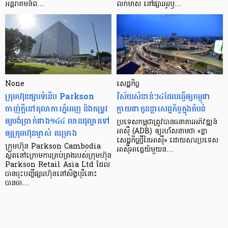
អន្តរាគមន៍​ព…
លក់​មាស នៅ​ផ្សារ​អូរ​ឫ…
None
សេដ្ឋកិច្ច​
ក្រុមហ៊ុនផ្សារទំនើប Parkson
វិស័យ​សំខាន់ៗ​៤​ដែល​ធ្វើ​ឲ្យ​កម្ពុជា​
ចាញ់ក្ដីនៅតុលាការភ្នំពេញ និងតម្រូវ
ក្លាយ​ជា​កូន​ខ្លា​សេដ្ឋកិច្ច​ក្នុង​តំបន់
ឲ្យបង់ប្រាក់ជាង១៤៤ លានដុល្លារទៅ
ប្រទេស​កម្ពុជា​ត្រូវ​បាន​ធនាគារ​អភិវឌ្ឍន៍​
ឲ្យក្រុមហ៊ុនម្ចាស់ គម្រោង
អាស៊ី (ADB) ឲ្យ​រហ័ស​នាមថា «ខ្លា​
សេដ្ឋកិច្ច​ថ្មី​នៃ​អាស៊ី» ដោយសារ​ប្រទេស​
ក្រុមហ៊ុន Parkson Cambodia
អាស៊ី​អាគ្នេយ៍​មួយ​ន…
ស្ថិតនៅក្រោមការគ្រប់គ្រងរបស់ក្រុមហ៊ុន
Parkson Retail Asia Ltd ដែល
បានចុះបញ្ចីផ្សារហ៊ុននៅសិង្ហបុរីនោះ
បានចា…