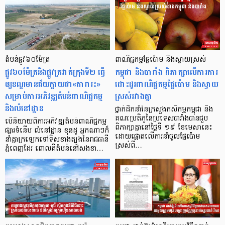
តំបន់​ផ្លូវ​៦០​ម៉ែត្រ
ពាណិជ្ជកម្មផ្លែប៉ោម និងស្វាយស្រស់
ផ្លូវ​៦០​ម៉ែត្រ​និង​ផ្លូវ​ក្រវាត់​ក្រុង​ទី២ ធ្វើ​
កម្ពុជា និងបារាំង ពិភាក្សាលើការការ
ឲ្យ​ខណ្ឌ​មានជ័យ​ក្លាយ​ជា​«តារារះ»​
ដោះដូរពាណិជ្ជកម្មផ្លែប៉ោម និងស្វាយ
សម្រាប់​ការ​អភិវឌ្ឍ​តំបន់​ពាណិជ្ជកម្ម​
ស្រស់រវាងគ្នា
និង​លំនៅដ្ឋាន
ថ្នាក់ដឹកនាំនៃក្រសួងកសិកម្មកម្ពុជា និង
គណៈប្រតិភូនៃប្រទេសបារាំងបានជួប
បើនិយាយពីការអភិវឌ្ឍតំបន់ពាណិជ្ជកម្ម
ពិភាក្សាគ្នានៅថ្ងៃទី ១៩ ខែមេសានេះ
ផ្សារទំនើប លំនៅដ្ឋាន ខុនដូ អ្នកណាៗក៏
ដោយផ្ដោតលើការនាំចូលផ្លែប៉ោម
នាំគ្នាក្រឡេកទៅទិសខាងត្បូងនៃរាជធានី
ស្រស់ពី…
ភ្នំពេញដែរ ពោលគឺតំបន់នៅសងខា…