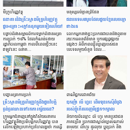
មីក្រូ​ហិរញ្ញវត្ថុ
មនុស្ស​ធម៌​គ្មាន​ព្រំដែន
ធនាគារ​និង​គ្រឹះស្ថាន​មីក្រូ​ហិរញ្ញវត្ថុ​
ជន​បរទេស​៣​រូប​ដែល​ជួយ​ខ្មែរ​លេច​ធ្លោ​
ជួប«គ្រោះ»ក្តៅ​គគុក​មួយ​ទៀត​ហើយ!
ជាង​គេ
បន្ទាប់​ពី​រង​សម្ពាធ​​ពី​ការ​ទម្លាក់​ពិដាន​អត្រា​
លោកអ្នក​នាង​ខ្លះ​ប្រាកដ​ជា​បាន​​ដឹង​ឮ​តាម​
ការ​ប្រាក់ ១៨​% ដែល​កំណត់​ដោយ​
រយៈ​ការ​អាន​ព័ត៌មាន ឬ​ការ​ផ្សព្វផ្សាយ​
រដ្ឋាភិបាល​កម្ពុជា កាល​ពី​ពេល​ថ្មីៗ​នេះ
ផ្សេងៗ អំពី​ភាព​ល្បីល្បាញ​របស់​ជន​
ឥឡូវ​នេះ ធនាគ…
បរទេស​មួយ​ចំនួន ដែល…
បញ្ហា​អត្រា​ការប្រាក់
ពាណិជ្ជករជោគជ័យ
គ្រឹះស្ថាន​មីក្រូ​ហិរញ្ញវត្ថុ​នឹង​ជួប​វិបត្តិ​
ឧកញ៉ា លី ហួរ៖ ដើមទុនរកស៊ីដំបូង
ធ្ងន់ធ្ងរ​ឈាន​ទៅ​រក​ការ​ក្ស័យធន?
របស់ខ្ញុំកើតចេញពីជ្រូក១ក្បាល
ក្រុម​អ្នក​ជំនាញ​នៅ​ក្នុង​វិស័យ​ធនាគារ
និយាយ​ពី​ឈ្មោះ លី ហួរ មាន​ប្រជាជន​
ហិរញ្ញវត្ថុ​និង​ប្រតិបត្តិករ​ហិរញ្ញ​វត្ថុ បាន​​
ភាគ​ច្រើន ប្រាកដ​ជា​ស្គាល់​ច្បាស់​ណាស់
លើក​ឡើង​ប្រហាក់​ប្រហែល​គ្នា​ថា ការ​ធ្វើ​
តាមរយៈ លីហួរ ដូរ​លុយ ប្តូរ​បា្រក់ និង​