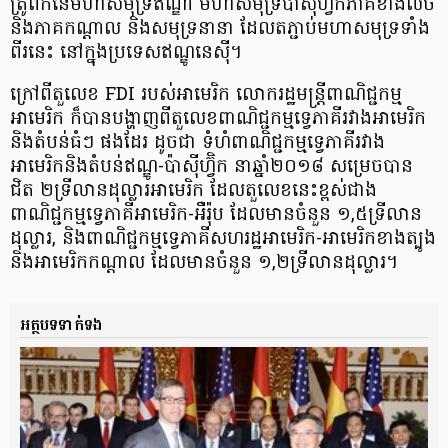
ត្រូពិក​នៃ​មហាសមុទ្រ​ឥណ្ឌា មហាសមុទ្រ​ប៉ាស៊ីហ្វ៊ិក​ភាគ​ខាងលិច
និង​ភាគកណ្ដាល និង​សមុទ្រ​នានា ដែលតភ្ជាប់​មហាសមុទ្រ​ទាំង
ពីរនេះ នៅក្នុង​ប្រទេស​ឥណ្ឌូនេស៊ី។
ក្រៅពីតួលេខ​ FDI របស់​អាមេរិក លោក​រដ្ឋមន្ត្រីពាណិជ្ជកម្ម​
អាមេរិក ក៏បាន​បង្ហាញ​ពី​តួលេខ​ពាណិជ្ជកម្ម​ទ្វេភាគី​រវាង​អាមេរិក
និងតំបន់​ធំៗ ផង​ដែរ ដូចជា ទំហំ​ពាណិជ្ជកម្ម​ទ្វេ​ភាគី​រវាង​
អាមេរិកនិង​តំបន់​ឥណ្ឌូ-ប៉ាស៊ីហ្វ៊ិក នាឆ្នាំ​២០១៨ សម្រេចបាន
ជិត ២ទ្រីលាន​ដុល្លារអាមេរិក ដែល​តួលេខនេះខ្ពស់ជាង​
ពាណិជ្ជកម្ម​ទ្វេ​ភាគី​អាមេរិក-អឺរ៉ុប ដែលមាន​ចំនួន ១,៥ទ្រីលាន
ដុល្លារ, និងពាណិជ្ជកម្ម​ទ្វេភាគី​សហរដ្ឋ​អាមេរិក-អាមេរិកខាងត្បូង​
និង​អាមេរិកកណ្ដាល ដែលមានចំនួន ១,២ទ្រីលាន​ដុល្លារ។
អត្ថបទទាក់ទង