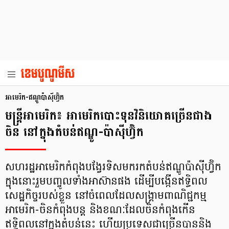
អាមេរិក-ឥណ្ឌូប៉ាស៊ីហ្វ៊ិក
មន្ត្រីអាមេរិក៖ អាមេរិក​​​បោះទុន​វិនិយោគច្រើនជាង​
ចិន ​នៅ​ក្នុង​​តំបន់​ឥណ្ឌូ-ប៉ាស៊ីហ្វ៊ិក
សហរដ្ឋអាមេរិក​កំពុង​បង្វែរទិស​មក​រក​តំបន់​ឥណ្ឌូប៉ាស៊ីហ្វ៊ិក
ក្នុងនោះរួម​បញ្ចូលទាំងអាស៊ានផង ដើម្បី​បង្កើន​ឥទ្ធិពល​
សេដ្ឋកិច្ច​របស់ខ្លួន នៅចំពេល​ដែល​សង្គ្រាមពាណិជ្ជ​កម្ម​
អាមេរិក-ចិន​កំពុង​បន្ត និង​ខណៈ​ដែល​ចិន​កំពុង​កើន​
ឥទ្ធិពល​នៅ​ក្នុង​តំបន់​នេះ ហើយ​​ប្រទេស​ជាច្រើន​បាន​និង