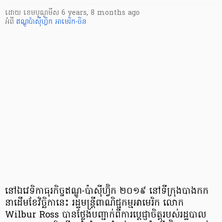
ដោយ
​ ខេមបូណូមីស
6 years, 8 months ago
អំពី
ឥណ្ឌូប៉ាស៊ីហ្វិក
អាមេរិក-ចិន
នៅឯ​វេទិកា​ធុរកិច្ច​​ឥណ្ឌូ-ប៉ាស៊ីហ្វ៊ិក ២០១៩ នៅទីក្រុង​បាងកក
នាដើម​ខែ​វិច្ឆិកានេះ រដ្ឋមន្ត្រី​ពាណិជ្ជកម្ម​អាមេរិក លោក
Wilbur Ross ​បានថ្លែង​បញ្ជាក់ពី​ការប្ដេជ្ញាចិត្ត​របស់រដ្ឋបាល​