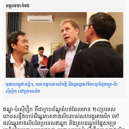
អត្ថបទទាក់ទង
ធុរជន​កម្ពុជា​ល្បីៗ, លោក​ទូត​អាមេរិក​ថ្មី នឹងចូលរួម​វេទិកា​ធុរកិច្ច​​ឥណ្ឌូ-ប៉ា
ស៊ីហ្វិក ​នៅប្រទេស​ថៃ
ឥណ្ឌូ-ប៉ាស៊ីហ្វ៊ិក គឺជា​ក្របខ័ណ្ឌ​តំបន់​ដែលមាន ២៤ប្រទេស
លាតសន្ធឹង​ចាប់ពី​​ឆ្នេរ​ភាគខាងលិច​របស់​សហរដ្ឋ​អាមេរិក ទៅ​
ដល់​ឆ្នេរ​ខាងលិច​នៃ​ប្រទេស​ឥណ្ឌា និង​គ្របដណ្ដប់​ផ្ទៃ​សមុទ្រ​