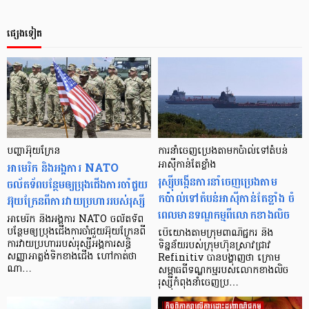
ផ្សេងទៀត
បញ្ហាអ៊ុយក្រែន
ការនាំចេញប្រេងតាមកប៉ាល់ទៅតំបន់
អាមេរិក និងអង្គការ NATO
អាស៊ីកាន់តែខ្លាំង
រុស្ស៊ីបង្កើនការនាំចេញប្រេងតាម
ចល័តទ័ពបន្ថែមឲ្យប្រុងជើងការចាំជួយ
កប៉ាល់ទៅតំបន់អាស៊ីកាន់តែខ្លាំង ចំ
អ៊ុយក្រែនពីការវាយប្រហាររបស់រុស្សី
ពេលមានទណ្ឌកម្មពីលោកខាងលិច
អាមេរិក និងអង្គការ NATO ចល័តទ័ព
បន្ថែមឲ្យប្រុងជើងការចាំជួយអ៊ុយក្រែនពី
បើយោងតាមក្រុមពាណិជ្ជករ និង
ការវាយប្រហាររបស់រុស្សីអង្គការសន្ធិ
ទិន្នន័យរបស់ក្រុមហ៊ុនស្រាវជ្រាវ
សញ្ញាអាត្លង់ទិកខាងជើង ហៅកាត់ថា
Refinitiv បានបង្ហាញថា ក្រោម
ណា…
សម្ពាធពីទណ្ឌកម្មរបស់លោកខាងលិច
រុស្ស៊ីកំពុងនាំចេញប្រ…