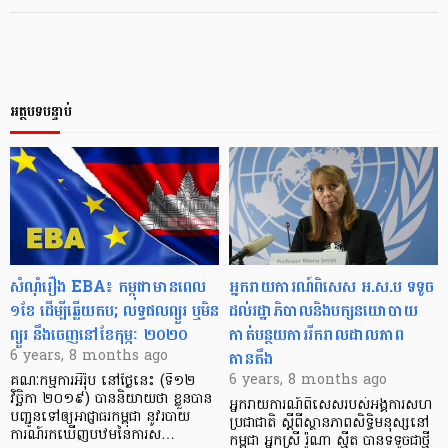
អត្ថបទបន្ទាប់
សំណុំរឿង EBA៖ កម្ពុជាមានពេល​
អ្នក​រាយការណ៍​ពិសេស អ.ស.ប ទទូច​
១ខែ ដើម្បី​ឆ្លើយតប; លទ្ធផលព្យួរ ឬ​មិន
ដល់​រដ្ឋាភិបាល​និង​បក្ស​នយោបាយ
ព្យួរ នឹង​​ចេញ​នៅខែ​កុម្ភៈ ២០២០
កាត់​បន្ថយ​ការ​រីករាល​ដាល​ភាព​
តានតឹង
6 years, 8 months ago
6 years, 8 months ago
គណៈកម្មការ​អឺរ៉ុប នៅថ្ងៃនេះ (ទី១២
វិច្ឆិកា ២០១៩) បាន​និយាយថា ខ្លួន​បាន​​
អ្នករាយការណ៍​ពិសេសរបស់​អង្គការ​សហ
បញ្ជូន​ទៅឲ្យ​អាជ្ញាធរ​កម្ពុជា នូវ​របាយ
ប្រជាជាតិ ​ស្តីពី​ស្ថានភាព​សិទ្ធិ​មនុស្ស​នៅ​​
ការណ៍រកឃើញ​បឋម​នៃ​ការស…
កម្ពុជា អ្នកស្រី រ៉ូណា ស្មីត បាន​ទទូច​ជាថ្មី​