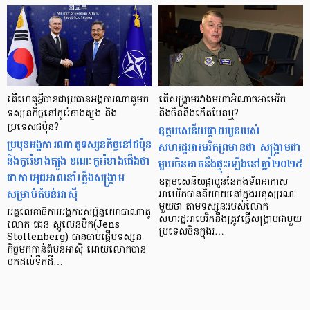
តើហេតុអ្វីបានជាប្រធានអង្គការណាតូមក
តើសង្គ្រាមរវាងមហាអំណាចអាមេរិក
ទស្សនកិច្ចនៅកូរ៉េខាងត្បូង និង
និងចិននឹងកើតមែនឬ?
ប្រទេសជប៉ុន?
ឧត្តមសេនីយផ្កាយបួនរបស់
ប្រមុខអង្គការណាតូទស្សនកិច្ចនៅជប៉ុន
សហរដ្ឋអាមេរិកព្រមានថា សង្គ្រាមជា
និងកូរ៉េខាងត្បូង ខណៈកូរ៉េខាងជើងថា
មួយចិនអាចនឹងផ្ទុះឡើងនៅឆ្នាំ២០២៥
ជាការអុជអាលនាំភ្លើងសង្គ្រាម
ឧត្តមសេនីយផ្កាបួននៃកងទ័ពអាកាស
សម្រាប់តំបន់អាស៊ី
អាមេរិកបាននិយាយនៅក្នុងអនុស្សរណៈ
មួយថា តាមទស្សនៈរបស់លោក
អគ្គលេខាធិការអង្គការសម្ព័ន្ធយោធាណាតូ
សហរដ្ឋអាមេរិកនឹងត្រូវធ្វើសង្គ្រាមជាមួយ
លោក ជេន ស្តូលេនបឺក(Jens
ប្រទេសចិនក្នុងរ…
Stoltenberg) បានចាប់ផ្តើមទស្សន
កិច្ចមកកាន់តំបន់អាស៊ី ដោយលោកបាន
មកដល់ទឹកដី…