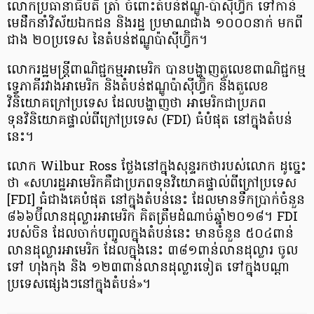
លោក​ប្រធានាធិបតី ត្រាំ ចំពោះ​តំបន់​ឥណ្ឌូ-ប៉ាស៊ីហ្វ៊ិក​ ទៅកាន់​
មេដឹកនាំ​វិស័យ​ឯកជន និង​រដ្ឋ​ ប្រមាណជាង ១០០០នាក់ មកពី
ជាង ២០ប្រទេស​ នៃ​តំបន់​ឥណ្ឌូប៉ាស៊ីហ្វ៊ិក។
លោករដ្ឋមន្ត្រី​ពាណិជ្ជកម្ម​អាមេរិក បាន​បង្ហាញ​តួលេខ​​ពាណិជ្ជកម្ម​
ទ្វេ​ភាគីរវាង​អាមេរិក និង​តំបន់​ឥណ្ឌូប៉ាស៊ីហ្វ៊ិក និង​តួលេខ​
វិនិយោគក្រៅ​ប្រទេស​ ដែលបង្ហាញថា អាមេរិក​ជា​ប្រភព​
ទុនវិនិយោគ​ផ្ទាល់​ពី​ក្រៅប្រទេស (FDI) ធំបំផុត នៅក្នុង​តំបន់​
នេះ។
លោក Wilbur Ross ថ្លែង​នៅក្នុង​សុន្ទរកថា​របស់លោក ដូច្នេះ​
ថា «សហរដ្ឋ​អាមេរិក​គឺជា​ប្រភព​ទុន​វិយោគ​ផ្ទាល់​ពី​ក្រៅ​ប្រទេស
[FDI] ធំជាងគេ​បំផុត នៅ​ក្នុង​តំបន់​នេះ ដែល​មាន​ទឹកប្រាក់​ចំនួន
៨៦៦​ប៊ីលាន​ដុល្លារ​អាមេរិក គិតត្រឹម​ដំណាច់​ឆ្នាំ​២០១៨។ FDI
របស់​ចិន ដែល​ចាក់​បញ្ចូល​ក្នុង​តំបន់​នេះ មានចំនួន ៥០៤​ពាន់​
លាន​ដុល្លារអាមេរិក ដែល​ក្នុង​នេះ ៣៨១​ពាន់​លានដុល្លារ​ ចូល
ទៅ​​ ហុងកុង និង ១២៣​ពាន់​លាន​ដុល្លារ​ទៀត ទៅ​ក្នុង​បណ្ដា​
ប្រទេស​ផ្សេងៗ​នៅក្នុង​តំបន់»។