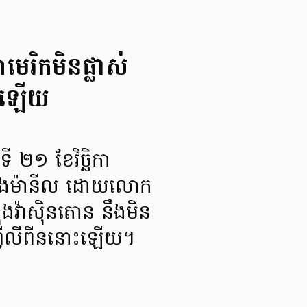
មេរិកមិនផ្លាស់
ពីនឡើយ
 ២១ ខែវិច្ឆិកា
ក្រុងម៉ានីល ដោយលោក
ុងវ៉ាស៊ិនតោន នឹងមិន
េសហ្វីលីពីននោះឡើយ។