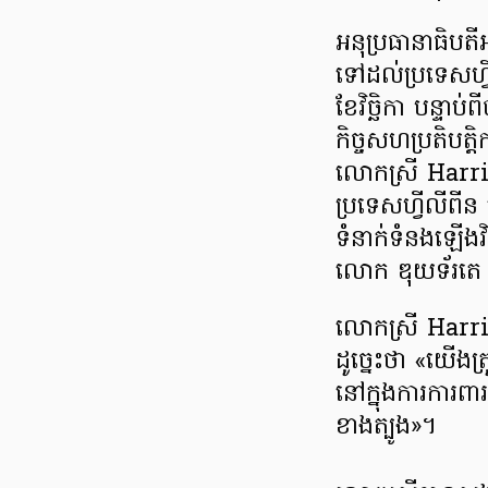
អនុប្រធានាធិបត
ទៅដល់ប្រទេសហ្វ
ខែវិច្ឆិកា បន្ទាប់
កិច្ចសហប្រតិបត្ត
លោកស្រី Harris គ
ប្រទេសហ្វីលីពី
ទំនាក់ទំនងឡើងវ
លោក ឌុយទ័រតេ 
លោកស្រី Harris
ដូច្នេះថា «យើងត
នៅក្នុងការការពា
ខាងត្បូង»។