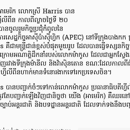
ីអាមេរិក លោកស្រី Harris បាន
ីលីពីន កាលពីល្ងាចថ្ងៃទី ២០
ពីបានចូលរួមកិច្ចប្រជុំកំពូលនៃ
ិការសេដ្ឋកិច្ចអាស៊ីប៉ាស៊ីហ្វិក (APEC) នៅទីក្រុងបាងក
ឺជាមន្ត្រីជាន់ខ្ពស់បំផុតមួយរូប ដែលបានធ្វើទស្សនកិច្ច
ន ក្រោមអណាត្តិដឹកនាំរបស់លោកម៉ាកូស ដែលជាអ្នកស្វែង
ិញរវាងទីក្រុងម៉ានីល និងវ៉ាស៊ិនតោន ខណៈដែលកាលពី
ហ្វីលីពីនហាក់មានទំនោរងាកទៅរកប្រទេសចិន។
 បានបញ្ជាក់ចំៗទៅកាន់លោកម៉ាកូស ប្រធានាធិបតីហ្វី
្រូវតែបញ្ជាក់ឡើងវិញជានិច្ចថា យើង (អាមេរិក) គឺឈរនៅ
រច្បាប់អន្តរជាតិ និងបទដ្ឋានអន្តរជាតិ ដែលទាក់ទងនឹងប