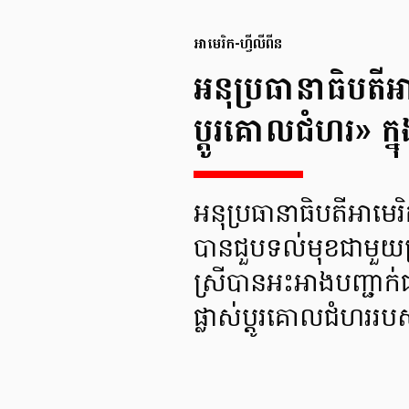
អាមេរិក-ហ្វីលីពីន
អនុប្រធានាធិបតីអា
ប្ដូរគោលជំហរ» ក្
អនុប្រធានាធិបតីអាមេរ
បានជួបទល់មុខជាមួយប
ស្រីបានអះអាងបញ្ជាក់
ផ្លាស់ប្ដូរគោលជំហររប