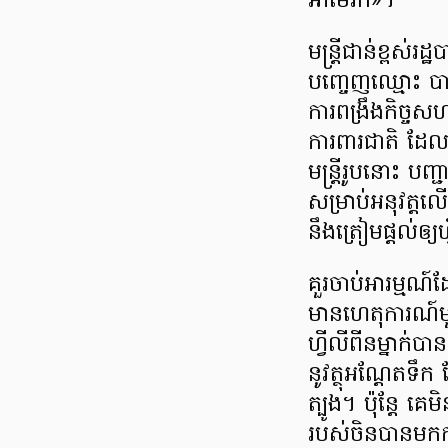
អាមេរិក»។
មន្ត្រីជាន់ខ្ពស់
បញ្ចេញឈ្មោះ បាន
ការពង្រឹងកិច្ចសហ
ការពារជាតិ ដែល
មន្ត្រីរូបនោះ ប
សម្រាប់អនុវត្តល
នឹងត្រៀមផ្ដល់ឲ្យ
គួរចាប់អារម្មណ៍
មានហេតុការណ៍ម
ហ្វីលីពីនម្នាក់
នូវត្ថុអណ្ដែតទ
ត្បូង។ ប៉ុន្ដែ គ
របស់ចិនបានមកកា