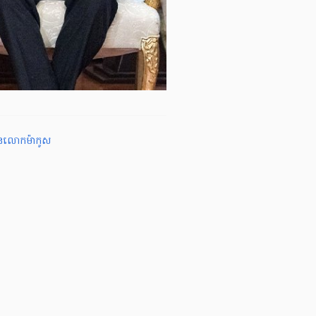
ីពីនលោកម៉ាកូស