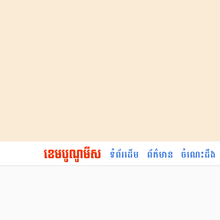
ទំព័រដើម
ព័ត៌មាន
ចំណេះដឹង