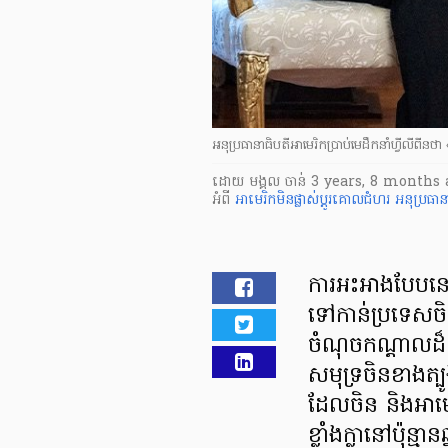
អនុប្រធានាធិបតីអាមេរិកប្រាប់មេដឹកនាំហ្វីលីពីនថា
ដោយ
មង្គល ចាន់
3 years, 8 months 
អំពី
អាមេរិកមិនផ្លាស់ប្ដូរគោលជំហរ
អនុប្រធ
ការអះអាងបែបនេះ
ទៅកាន់ប្រទេសចិនអ
ចំណុចកណ្ដាលដ៏សំ
សមុទ្រចិនខាងត្
ដែលចិន និងអាមេ
ខ្លាំងក្លានៅប៉ុន្មា