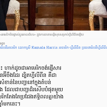
 «អាមេរិកមិនផ្លាស់ប្ដូរគោលជំហរ» ក្នុងការធានាសន្ដិសុខសម្រាប់ហ្វីលីពីនឡើយ
ago
ានាធិបតីអាមេរិក លោកស្រី Kamala Harris
អាមេរិក-ហ្វីលីពីន
ប្រធានាធិបតីហ្វីល
 ហាក់ដូចជាអាមេរិកចង់ផ្ញើសារ
៊ីចឹងដែរ ដ្បិតហ្វីលីពីន គឺជា
ខាន់នៃបញ្ហានៅក្នុងតំបន់
បូង ដែលជាបញ្ហាដ៏រសើបបំផុតមួយ
រិកតែងតែប្រជែងឥទ្ធិពលគ្នាយ៉ាង
នឆ្នាំមកនេះ។