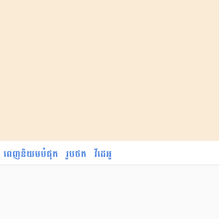
ពេញនិយមបំផុត
រូបថត
វីដេអូ