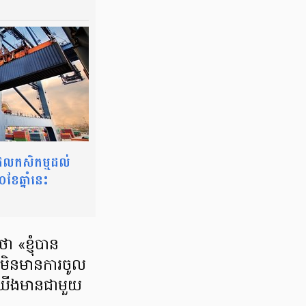
លកសិកម្មដល់
ែឆ្នាំនេះ
 «ខ្ញុំបាន
ើមិនមានការចូល
លយើងមានជាមួយ