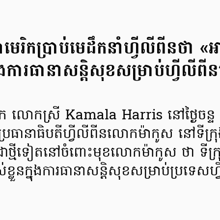
មេរិកប្រាប់មេដឹកនាំហ្វីលីពីនថា «អា
នុងការធានាសន្ដិសុខសម្រាប់ហ្វីលី
ិក លោកស្រី Kamala Harris នៅថ្ងៃចន្ទ ទី
្រធានាធិបតីហ្វីលីពីនលោកម៉ាកូស នៅទី
ជាថ្មីទៀតនៅចំពោះមុខលោកម៉ាកូស ថា ទីក្រ
ស់ខ្លួនក្នុងការធានាសន្ដិសុខសម្រាប់ប្រទ