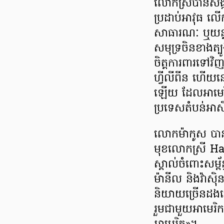
លោកស្រីបានសង្ក
ប្រដាប់អាវុធ លើក
សាធារណៈ ឬយន្ដ
សមុទ្រចិនខាងត្បូ
ចិត្តការពារទៅវ
ហ្វីលីពីន ហើយនោះគឺ
ឡើយ ដែលអាមេរិកម
ប្រទេសតំបន់អាស៊
លោកម៉ាកូស ប
មុខលោកស្រី H
ស្គាល់ចំពោះសម្ព័ន
ម៉ានីល និងវ៉ាស៊ិ
និយាយច្រើនដងហ
រួមជាមួយអាមេរ