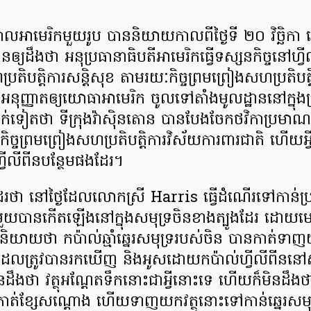
រដ្ឋបាលអាមេរិកមួយរូប បាននិយាយកាលពីថ្ងៃទី ២០ វិច្ឆិក
ឲ្យដឹងថា អនុប្រធានាធិបតីអាមេរិកធ្វើទស្សនកិច្ចនៅហ្វី
ប្រតិបត្តិការសន្ដិសុខ តាមរយៈកិច្ចព្រមព្រៀងសហប្រតិបត្
អនុញ្ញាតឲ្យយោធាអាមេរិក ចូលទៅតាំងមូលដ្ឋាននៅក្នុង
ញ្ជាក់ទៀតថា ទីក្រុងវ៉ាស៊ិនតោន បានបែងចែកថវិកាប្រម
ើកិច្ចព្រមព្រៀងសហប្រតិបត្តិការវិស័យការពារជាតិ ហើយអ
ហ្វីលីពីនបន្ថែមផងដែរ។
ដែរថា នៅថ្ងៃដែលលោកស្រី Harris ធ្វើដំណើរទៅកាន់ប្រ
ួយបានកើតឡើងនៅក្នុងសមុទ្រចិនខាងត្បូងដែរ ដោយម
បាននិយាយថា កប៉ាល់ឆ្មាំឆ្នេរសមុទ្ររបស់ចិន បានកាត់ទ
ឹក ដែលត្រូវបានរកឃើញ និងអូសដោយកប៉ាល់ហ្វីលីពីននៅ
េមិនដឹងថា វត្ថុអណ្ដែតទឹកនោះជាអ្វីនោះទេ ហើយក៏មិនដឹងថា
ត់ខ្សែសណ្ដោង ហើយទាញយកវត្ថុនោះទៅកាន់ឆ្នេរសមុទ្ររ