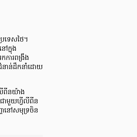
ក ប្រទេសថៃ។
នៅក្នុង
រកការពង្រឹង
ជំនាន់ដឹកនាំដោយ
លីពីនយ៉ាង
ជាមួយហ្វីលីពីន
ញ្ហានៅសមុទ្រចិន