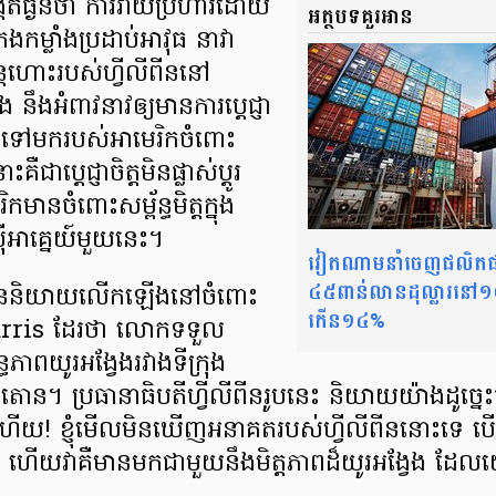
ត់ធ្ងន់ថា ការវាយប្រហារដោយ
អត្ថបទគួរអាន
ងកម្លាំងប្រដាប់អាវុធ នាវា
ហោះរបស់ហ្វីលីពីននៅ
ង នឹងអំពាវនាវឲ្យមានការប្តេជ្ញា
ិញទៅមករបស់អាមេរិកចំពោះ
ជាប្ដេជ្ញាចិត្តមិនផ្លាស់ប្ដូរ
ានចំពោះសម្ព័ន្ធមិត្តក្នុង
ីអាគ្នេយ៍មួយនេះ។
វៀតណាមនាំចេញផលិតផ
៤៥ពាន់លានដុល្លារនៅ១០ខ
ាននិយាយលើកឡើងនៅចំពោះ
កើន១៤%
arris ដែរថា លោកទទួល
្ធភាពយូរអង្វែងរវាងទីក្រុង
នតោន។ ប្រធានាធិបតីហ្វីលីពីនរូបនេះ និយាយយ៉ាងដូច្នេះថា
ើយ! ខ្ញុំមើលមិនឃើញអនាគតរបស់ហ្វីលីពីននោះទេ ប
ិក ហើយវាគឺមានមកជាមួយនឹងមិត្តភាពដ៏យូរអង្វែង ដែ