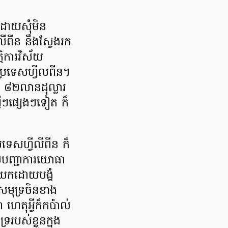
ា ដោយសុំមិន
លីពីន នឹងស្វែងរក
តិការវិស័យ
ប្រទេសហ្វីលពីន។
ាណ ៨២លានដុល្លារ
្វីៗផ្សេងៗទៀត ក៏
ទេសហ្វីលីពីន ក៏
េបញ្ជាការយោធា
ាញយកដោយបង្ខំ
សមុទ្រចិនខាង
 ហេតុអ្វីក៏កប៉ាល់
បស់ខ្លួនក្នុង