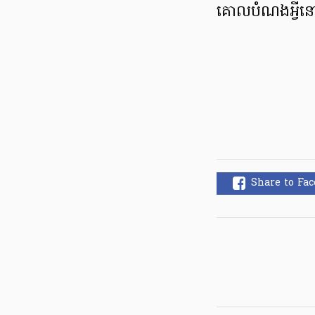
គោលបំណងអ្វីន
Share to Fa