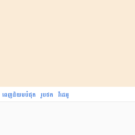
ពេញនិយមបំផុត
រូបថត
វីដេអូ