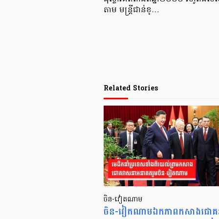
តាម មន្ត្រីជាន់ខ្…
Related Stories
ចិន-វៀតណាម
ចិន-វៀតណាមឯកភាពកសាងជោគ