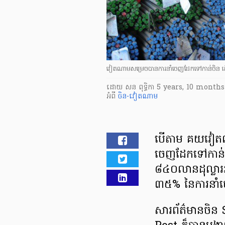
វៀតណាមសម្រេចបានការនាំចេញដែកទៅកាន់ចិន 
ដោយ
សន ពុទ្ធិកា
5 years, 10 months
អំពី
ចិន-វៀតណាម
បើតាម គយវៀតណា
ចេញ​ដែក​ទៅកាន់
៨៤០លាន​ដុល្លារ​
៣៥% នៃការនាំច
សារព័ត៌មាន​ច