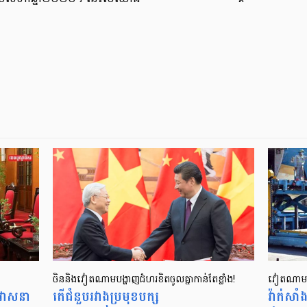
ចិននិងវៀតណាមបង្ហាញជំហរខិតចូលគ្នាកាន់តែខ្លាំង!
វៀតណាម​ទ
វាសនា
តើជំនួបរវាងប្រមុខបក្ស
វ៉ាក់ស