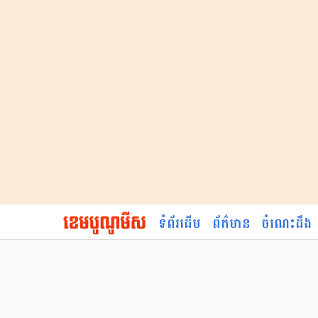
ទំព័រដើម
ព័ត៌មាន
ចំណេះដឹង