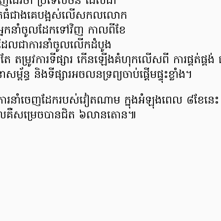
ាញ​ដែរថា ប្រទេសចិន ដែលជា​
ែកធំ​ជាងគេបង្អស់​លើសកលលោក
អ្នកនាំចូល​ដែកទៅវិញ កាល​ពីខែ
 ដែលជា​ការនាំចូល​លើកដំបូង
 តម្រូវការ​ទីផ្សារ កើនឡើង​គំហុក​លើសពី ការផ្គត់ផ្គង់
ម្ព័ន្ធ និងទីផ្សារ​អចលនទ្រព្យ​ចាប់ផ្តើមផ្ទុះខ្លាំង។
ា ការនាំចេញដែករបស់វៀតណាម ក្នុងអំឡុងពេល ៨ខែន
គឺសម្រេចបានជិត​ ៦លានតោន៕