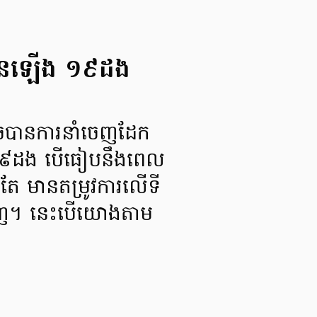
កើនឡើង ១៩ដង
ចបានការនាំចេញដែក
១៩ដង បើធៀបនឹងពេល
ែ មានតម្រូវការលើទី
ងវិញ។ នេះបើយោងតាម