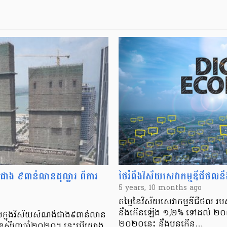
ជាង ៩ពាន់លានដុល្លារ ពីការ
ថៃរំពឹងវិស័យសេវាកម្មឌីជីថលនឹងគា
5 years, 10 months ago
តម្លៃនៃវិស័យសេវាកម្មឌីជីថល រប
នឹងកើនឡើង ១,២% ទៅដល់ ២០ពាន់លា
សក្នុងវិស័យសំណង់ជាង៩ពាន់លាន
២០២០នេះ នឹងបន្តកើន…
ល់ខែសីហាឆ្នាំ២០២០។ នេះបើយោង