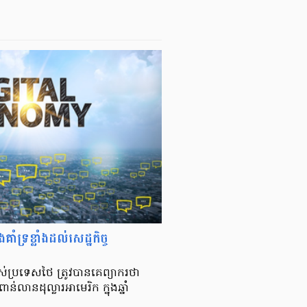
ំទ្រខ្លាំងដល់សេដ្ឋកិច្ច
ស់ប្រទេសថៃ ត្រូវបានគេព្យាករថា
នដុល្លារអាមេរិក ក្នុងឆ្នាំ