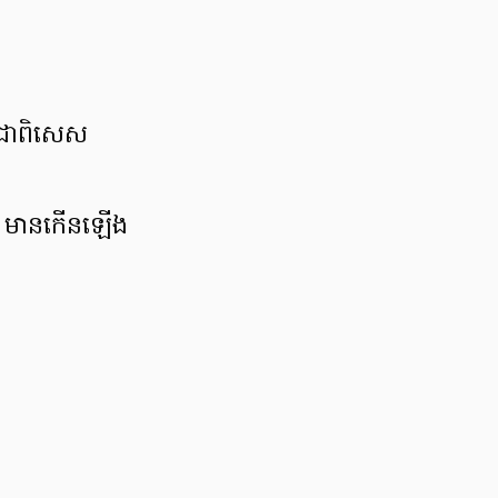
 ជាពិសេស​
េះ មានកើនឡើង