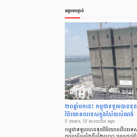
អត្ថបទបន្ទាប់
២០ឆ្នាំមកនេះ កម្ពុជាទទួលបានទុន
វិនិយោគបរទេសក្នុងវិស័យសំណង់
5 years, 10 months ago
កម្ពុជាទទួលបានទុនវិនិយោគពីបរទេ
ដុល្លារគិតតាំងពីឆ្នាំ២០០០ រហូតដ