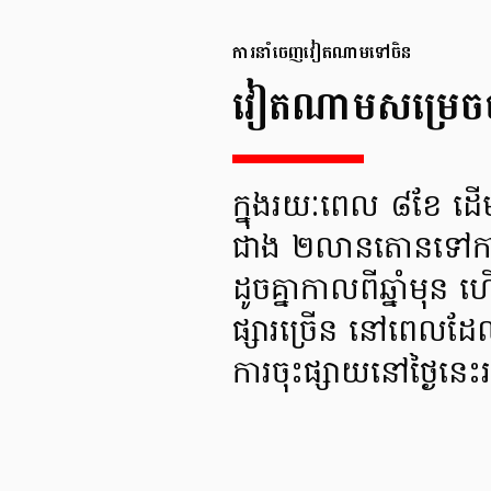
ការនាំចេញវៀតណាម​ទៅចិន
វៀតណាមសម្រេចប
ក្នុងរយៈពេល ៨ខែ ដ
ជាង ២លានតោនទៅកា
ដូចគ្នាកាលពីឆ្នាំម
ផ្សារច្រើន នៅពេលដែ
ការចុះផ្សាយនៅថ្ងៃន