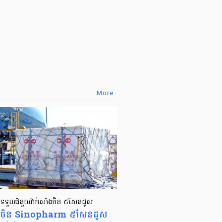
More
ទួលជំនួយ​វ៉ាក់សាំងចិន ៥សែនដូស
ាំង​ចិន Sinopharm ៥សែនដូស