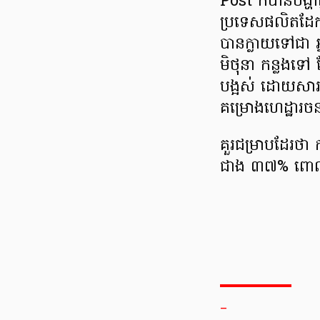
Post ក៏បានបង្ហ
ប្រទេស​ផលិត​ដ
បានក្លាយ​ទៅជា 
មិថុនា កន្លងទៅ
បង្អស់ ដោយសារតែ
គម្រោង​ហេដ្ឋារចនាស
គួរជម្រាបដែរថ
ជាង ៣៧% ពោល
_