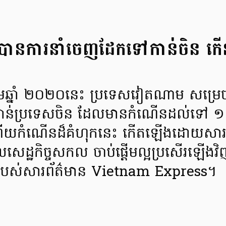
ានការនាំចេញដែកទៅកាន់ចិន 
ើមឆ្នាំ ២០២០នេះ ប្រទេសវៀតណាម សម្រេ
ន់ប្រទេសចិន ដែលមានកំណើនដល់ទៅ 
ុន ហើយកំណើនដ៏គំហុកនេះ កើតឡើងដោយសារត
លសេដ្ឋកិច្ចសកល ចាប់ផ្តើមល្អប្រសើរឡើ
េះរបស់សារព័ត៌មាន Vietnam Express។