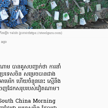
កើនឡើង ១៩ដង (រូបភាព៖https://steelguru.com)
 ago
ម បានគូសបញ្ជាក់ថា ការនាំ
​ប្រទេសចិន សម្រេច​បានជាង
អាមេរិក ហើយចំនួន​នេះ ស្មើនឹង
េញ​ដែក​សរុប​របស់​វៀតណាម។
ិន South China Morning