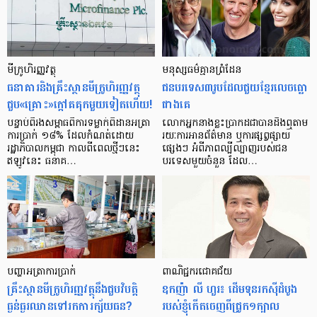
មីក្រូ​ហិរញ្ញវត្ថុ
មនុស្ស​ធម៌​គ្មាន​ព្រំដែន
ធនាគារ​និង​គ្រឹះស្ថាន​មីក្រូ​ហិរញ្ញវត្ថុ​
ជន​បរទេស​៣​រូប​ដែល​ជួយ​ខ្មែរ​លេច​ធ្លោ​
ជួប«គ្រោះ»ក្តៅ​គគុក​មួយ​ទៀត​ហើយ!
ជាង​គេ
បន្ទាប់​ពី​រង​សម្ពាធ​​ពី​ការ​ទម្លាក់​ពិដាន​អត្រា​
លោកអ្នក​នាង​ខ្លះ​ប្រាកដ​ជា​បាន​​ដឹង​ឮ​តាម​
ការ​ប្រាក់ ១៨​% ដែល​កំណត់​ដោយ​
រយៈ​ការ​អាន​ព័ត៌មាន ឬ​ការ​ផ្សព្វផ្សាយ​
រដ្ឋាភិបាល​កម្ពុជា កាល​ពី​ពេល​ថ្មីៗ​នេះ
ផ្សេងៗ អំពី​ភាព​ល្បីល្បាញ​របស់​ជន​
ឥឡូវ​នេះ ធនាគ…
បរទេស​មួយ​ចំនួន ដែល…
បញ្ហា​អត្រា​ការប្រាក់
ពាណិជ្ជករជោគជ័យ
គ្រឹះស្ថាន​មីក្រូ​ហិរញ្ញវត្ថុ​នឹង​ជួប​វិបត្តិ​
ឧកញ៉ា លី ហួរ៖ ដើមទុនរកស៊ីដំបូង
ធ្ងន់ធ្ងរ​ឈាន​ទៅ​រក​ការ​ក្ស័យធន?
របស់ខ្ញុំកើតចេញពីជ្រូក១ក្បាល