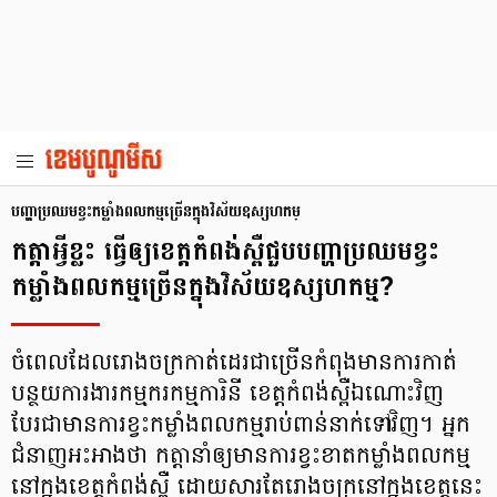
បញ្ហាប្រឈមខ្វះកម្លាំងពលកម្មច្រើនក្នុងវិស័យឧស្សហកម្
កត្តាអ្វីខ្លះ ធ្វើឲ្យខេត្តកំពង់ស្ពឺជួបបញ្ហាប្រឈមខ្វះ
កម្លាំងពលកម្មច្រើនក្នុងវិស័យឧស្សហកម្ម?
ចំពេលដែលរោងចក្រកាត់ដេរជាច្រើនកំពុងមានការកាត់
បន្ថយការងារកម្មករកម្មការិនី ខេត្តកំពង់ស្ពឺឯណោះវិញ
បែរជាមានការខ្វះកម្លាំងពលកម្មរាប់ពាន់នាក់ទៅវិញ។ អ្នក
ជំនាញអះអាងថា កត្តានាំឲ្យមានការខ្វះខាតកម្លាំងពលកម្ម
នៅក្នុងខេត្តកំពង់ស្ពឺ ដោយសារតែរោងចក្រនៅក្នុងខេត្តនេះ