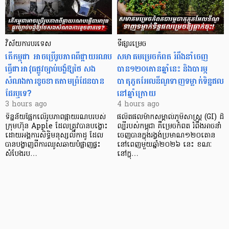
វិស័យការបរទេស
ទីផ្សារម្រេច
តើកម្ពុជា អាចប្រើរូបភាពពីផ្កាយរណប
សមាគមម្រេចកំពត រំពឹងនាំចេញ
ធ្វើជាអាវុធផ្លូវច្បាប់បង្ខំឱ្យថៃ សង
បាន១២០តោនឆ្នាំនេះ និងបារម្ភ
សំណងការខូចខាតតាមព្រំដែនបាន
បាតុភូតអែលនីណូទាញទម្លាក់ទិន្នផល
ដែរឬទេ?​
នៅឆ្នាំក្រោយ
3 hours ago
4 hours ago
ទិន្នន័យផ្អែកលើរូបភាពផ្កាយរណបរបស់
ផលិតផលម៉ាកសម្គាល់ភូមិសាស្ត្រ (GI) ដ៏
ក្រុមហ៊ុន Apple ដែលត្រូវបានបង្ហោះ
ល្បីរបស់កម្ពុជា គឺម្រេចកំពត រំពឹងអាចនាំ
ដោយអង្គការសិទ្ធិមនុស្សលីកាដូ ដែល
ចេញបានក្នុងរង្វង់ប្រមាណ១២០តោន
បានបង្ហាញពីការឈូសឆាយបំផ្លាញផ្ទះ
នៅពេញមួយឆ្នាំ២០២៦ នេះ ខណៈ
សំបែងរប…
នៅក្នុ…