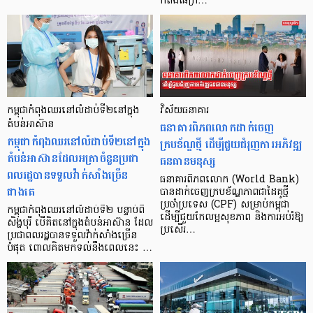
កំពង់ផែក្រ…
កម្ពុជាកំពុងឈរនៅលំដាប់ទី២នៅក្នុង
វិស័យធនាគារ
តំបន់អាស៊ាន
ធនាគារពិភពលោកដាក់ចេញ
កម្ពុជាកំពុងឈរនៅលំដាប់ទី២នៅក្នុង
ក្របខ័ណ្ឌថ្មី ដើម្បីជួយជំរុញការអភិវឌ្ឍ
តំបន់អាស៊ានដែលអត្រាចំនួនប្រជា
ធនធានមនុស្ស
ពលរដ្ឋបានទទួលវ៉ាក់សាំងច្រើន
ធនាគារពិភពលោក (World Bank)
ជាងគេ
បានដាក់ចេញក្របខ័ណ្ឌភាពជាដៃគូថ្មី
ប្រចាំប្រទេស (CPF) សម្រាប់កម្ពុជា
កម្ពុជាកំពុងឈរនៅលំដាប់ទី២ បន្ទាប់ពី
ដើម្បីជួយកែលម្អសុខភាព និងការអប់រំឱ្យ
សិង្ហបុរី បើគិតនៅក្នុងតំបន់អាស៊ាន ដែល
ប្រសើរ…
ប្រជាពលរដ្ឋបានទទួលវ៉ាក់សាំងច្រើន
បំផុត ពោលគិតមកទល់នឹងពេលនេះ …