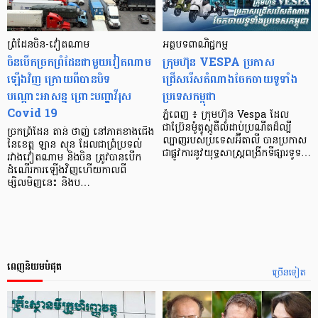
ព្រំដែន​ចិន-វៀតណាម
អត្ថបទពាណិជ្ជកម្ម
ចិន​បើកច្រក​ព្រំដែន​ជាមួយ​វៀតណាម​
ក្រុមហ៊ុន VESPA ប្រកាស
ឡើងវិញ ក្រោយពីបាន​បិទ​
ជ្រើសរើសតំណាងចែកចាយទូទាំង
បណ្ដោះអាសន្ន ព្រោះបញ្ហាវីរុស
ប្រទេសកម្ពុជា
Covid 19
ភ្នំពេញ ៖ ក្រុមហ៊ុន Vespa ដែល
ជាប្រ៊ែនម៉ូតូស្កូតឺលំដាប់ប្រណីតដ៏ល្បី
ច្រកព្រំដែន តាន់ ថាញ់ នៅភាគខាងជើង
ល្បាញរបស់ប្រទេសអ៊ីតាលី បានប្រកាស
នៃខេត្ត ឡាន សុន ដែលជាព្រំប្រទល់
ជាផ្លូវការនូវយុទ្ធសាស្ត្រពង្រីកទីផ្សារទូទ…
រវាងវៀតណាម និងចិន ត្រូវបានបើក
ដំណើរការឡើងវិញហើយកាលពី
ម្សិលមិញនេះ និងប…
ពេញនិយមបំផុត
ច្រើនទៀត