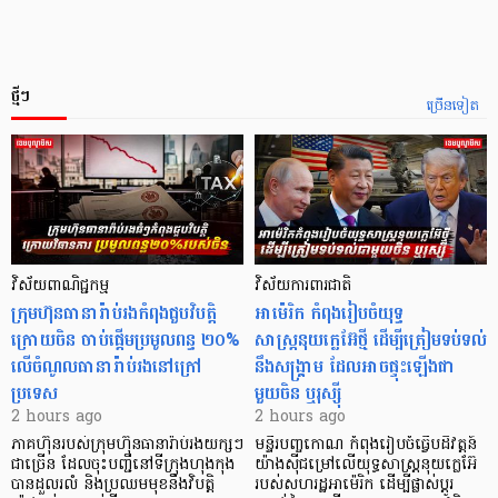
ថ្មីៗ
ច្រើនទៀត
វិស័យពាណិជ្ជកម្ម
វិស័យការពារជាតិ
ក្រុមហ៊ុនធានារ៉ាប់រងកំពុងជួបវិបត្តិ
អាម៉េរិក កំពុងរៀបចំយុទ្ធ
ក្រោយចិន ចាប់ផ្តើមប្រមូលពន្ធ ២០%
សាស្ត្រនុយក្លេអ៊ែថ្មី ដើម្បីត្រៀមទប់ទល់
លើចំណូលធានារ៉ាប់រងនៅក្រៅ
នឹងសង្គ្រាម ដែលអាចផ្ទុះឡើងជា
ប្រទេស
មួយចិន ឬរុស្ស៊ី
2 hours ago
2 hours ago
ភាគហ៊ុនរបស់ក្រុមហ៊ុនធានារ៉ាប់រងយក្សៗ
មន្ទីរបញ្ចកោណ កំពុងរៀបចំធ្វើបដិវត្តន៍
ជាច្រើន ដែលចុះបញ្ជីនៅទីក្រុងហុងកុង
យ៉ាងស៊ីជម្រៅលើយុទ្ធសាស្ត្រនុយក្លេអ៊ែ
បានដួលរលំ និងប្រឈមមុខនឹងវិបត្តិ
របស់សហរដ្ឋអាម៉េរិក ដើម្បីផ្លាស់ប្តូរ