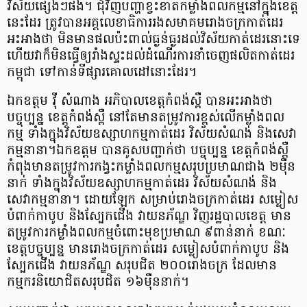
វិស័យផ្សេងៗផង។ ជុំវិញបញ្ហាខ្វះខាតកម្លាំងពលកម្មនៅក្នុងខេត្ត
នេះដែរ ត្រូវបានអគ្គលេខាធិការរងសមាគមរោងចក្រកាត់ដេរ
អះអាងថា មិនមានផលប៉ះពាល់ធ្ងន់ធ្ងរដល់វិស័យកាត់ដេរនោះទេ
ហើយវាក៏មិនធ្វើឲ្យរាំងស្ទះដល់ដំណើរការនាំចេញផលិតកាត់ដេរ
កម្ពុជា ទៅកាន់ទីផ្សារគោលដៅ​នោះដែរ។
ឯកឧត្តម វ៉ី សំណាង អភិបាលខេត្តកំពង់ស្ពឺ បានអះអាងថា
បច្ចុប្បន្ន ខេត្តកំពង់ស្ពឺ នៅតែមានតម្រូវការខ្ពស់លើកម្លាំងពល
កម្ម ទាំងក្នុងវិស័យឧស្សាហកម្មកាត់ដេរ វិស័យសំណង់ និងសេវា
កម្មនានា។ឯកឧត្តម បានគូសបញ្ជាក់ថា បច្ចុប្បន្ន ខេត្តកំពង់ស្ពឺ
កំពុងមានតម្រូវការកង្វះកម្លាំងពលកម្មសរុបប្រមាណជាង ២ម៉ឺន
នាក់ ទាំងក្នុងវិស័យឧស្សាហកម្មកាត់ដេរ វិស័យសំណង់ និង
សេវាកម្មនានា។ ដោយឡែក សម្រាប់រោងចក្រកាត់ដេរ សម្លៀស
បំពាក់កាបូប និងស្បែកជើង វាយនភ័ណ្ឌ វិញរដ្ឋបាលខេត្ត មាន
តម្រូវការកម្លាំងពលកម្មចំពោះមុខប្រមាណ ៩ពាន់នាក់ ខណៈ
ខេត្តបច្ចុប្បន្ន មានរោងចក្រកាត់ដេរ សម្លៀសបំពាក់កាបូប និង
ស្បែកជើង វាយនភ័ណ្ឌ សរុបជិត ២០០រោងចក្រ ដែលមាន
កម្មករនិយោជិតសរុបជិត ១៦ម៉ឺននាក់។