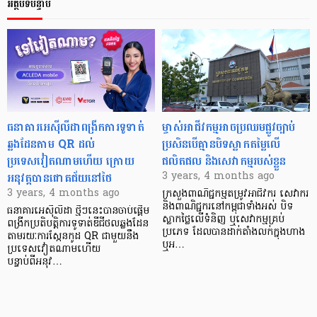
អត្ថបទបន្ទាប់
ធនាគារអេស៊ីលីដាពង្រីកការទូទាត់
ម្ចាស់អាជីវកម្មអាចប្រឈមផ្លូវច្បាប់
ឆ្លងដែនតាម QR ដល់
ប្រសិនបើគ្មានបិទស្លាកតម្លៃលើ
ប្រទេសវៀតណាមហើយ ក្រោយ
ផលិតផល និងសេវាកម្មរបស់ខ្លួន
អនុវត្តបានជោគជ័យនៅថៃ
3 years, 4 months ago
3 years, 4 months ago
ក្រសួងពាណិជ្ជកម្មតម្រូវអាជីវករ សេវាករ
និងពាណិជ្ជករនៅកម្ពុជាទាំងអស់ បិទ
ធនាគារអេស៊ីលីដា ថ្មីៗនេះបានចាប់ផ្ដើម
ស្លាកថ្លៃលើទំនិញ ឬសេវាកម្មគ្រប់
ពង្រីកប្រតិបត្តិការទូទាត់ឌីជីថលឆ្លងដែន
ប្រភេទ ដែលបានដាក់តាំងលក់ក្នុងហាង
តាមរយៈការស្កែនកូដ QR ជាមួយនឹង
ឬអ…
ប្រទេសវៀតណាមហើយ
បន្ទាប់ពីអនុវ…