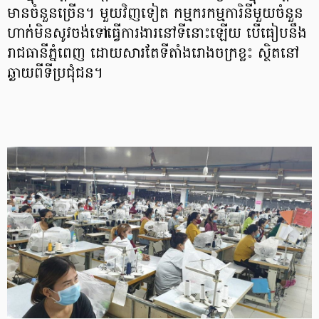
មានចំនួនច្រើន។ មួយវិញទៀត កម្មករកម្មការិនីមួយចំនួន
ហាក់មិនសូវចង់ទៅធ្វើការងារនៅទីនោះឡើយ បើធៀបនឹង
រាជធានីភ្នំពេញ ដោយសារតែទីតាំងរោងចក្រខ្លះ ស្ថិតនៅ
ឆ្ងាយពីទីប្រជុំជន។