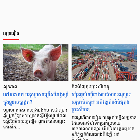
ផ្សេងទៀត
សុខភាព
កំពង់ផែក្រុងព្រះសីហនុ
ទៅ​អនាគត មនុស្ស​អាច​ប្រើ​សរីរាង្គ​ផ្សាំ​
ជប៉ុនផ្ដល់កម្ចីជាង៣៨០លានដុល្លារ
ក្នុង​ខ្លួន​សត្វ​ជ្រូក?
សម្រាប់កម្ពុជាអភិវឌ្ឍកំពង់ផែក្រុង
ព្រះសីហនុ
បន្ទាប់​ពី​ការ​សាក​ល្បង​និង​កំហុស​ជា​ច្រើន​
ឆ្នាំ អ្នក​វិទ្យាសាស្ត្រ​បាន​ធ្វើ​រឿង​មួយ​ដែល​
រាជរដ្ឋាភិបាលជប៉ុន បានផ្តល់កម្ចីសម្បទាន
ស្ទើរ​តែ​មិន​គួរ​ឲ្យ​ជឿ៖ ពួកគេ​បាន​បណ្ដុះ​
ដែលមានទំហំទឹកប្រាក់ប្រមាណ
កោសិក…
៣៨៣លានដុល្លារ ដើម្បីអនុវត្តគម្រោង
អភិវឌ្ឍន៍ចំណតកុងតឺន័រថ្មី នៅ