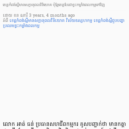
ខេត្តកំពង់ស្ពឺមានសក្ដានុពលវិនិយោគ ប៉ុន្តែខេត្តបែរជាខ្វះកម្លាំងពលកម្មទៅវិញ
ដោយ
ខន ណារី
3 years, 4 months ago
អំពី
ខេត្តកំពង់ស្ពឺមានសក្ដានុពលវិនិយោគ
វិស័យឧស្សហកម្ម
ខេត្តកំពង់ស្ពឺជួបបញ្ហា
ប្រឈមខ្វះកម្លាំងពលកម្ម
លោក អាត់ ធន់ ប្រធានសហជីពកម្មករ គូសបញ្ជាក់ថា មានកត្តា