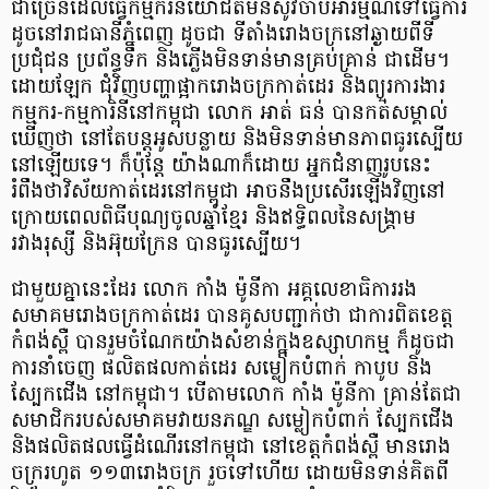
ជាច្រើនដែលធ្វើកម្មករនិយោជិតមិនសូវចាប់អារម្មណ៍ទៅធ្វើការ
ដូចនៅរាជធានីភ្នំពេញ ដូចជា ទីតាំងរោងចក្រនៅឆ្ងាយពីទី
ប្រជុំជន ប្រព័ន្ធទឹក និងភ្លើងមិនទាន់មានគ្រប់គ្រាន់ ជាដើម។
ដោយឡែក ជុំវិញបញ្ហាផ្អាករោងចក្រកាត់ដេរ និងព្យួរការងារ
កម្មករ-កម្មការិនីនៅកម្ពុជា លោក អាត់ ធន់ បានកត់សម្គាល់
ឃើញថា នៅតែបន្តអូសបន្លាយ និងមិនទាន់មានភាពធូរស្បើយ
នៅឡើយទេ។ ក៏ប៉ុន្តែ យ៉ាងណាក៏ដោយ អ្នកជំនាញរូបនេះ
រំពឹងថាវិស័យកាត់ដេរនៅកម្ពុជា អាចនឹងប្រសើរឡើងវិញនៅ
ក្រោយពេលពិធីបុណ្យចូលឆ្នាំខ្មែរ និងឥទ្ធិពលនៃសង្គ្រាម
រវាងរុស្សី និងអ៊ុយក្រែន បានធូរស្បើយ។
ជាមួយគ្នានេះដែរ លោក កាំង ម៉ូនីកា អគ្គលេខាធិការរង
សមាគមរោងចក្រកាត់ដេរ បានគូសបញ្ជាក់ថា ជាការពិតខេត្ត
កំពង់ស្ពឺ បានរួមចំណែកយ៉ាងសំខាន់ក្នុងឧស្សាហកម្ម ក៏ដូចជា
ការនាំចេញ ផលិតផលកាត់ដេរ សម្លៀកបំពាក់ កាបូប និង
ស្បែកជើង នៅកម្ពុជា។ បើតាមលោក កាំង ម៉ូនីកា គ្រាន់តែជា
សមាជិករបស់សមាគមវាយនភណ្ឌ សម្លៀកបំពាក់ ស្បែកជើង
និងផលិតផលធ្វើដំណើរនៅកម្ពុជា នៅខេត្តកំពង់ស្ពឺ មានរោង
ចក្ររហូត ១១៣រោងចក្រ រួចទៅហើយ ដោយមិនទាន់គិតពី