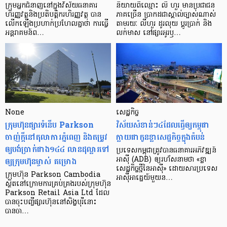
ក្រុម​អ្នក​ជំនាញ​នៅ​ក្នុង​វិស័យ​ធនាគារ
និយាយ​ពី​ឈ្មោះ លី ហួរ មាន​ប្រជាជន​
ហិរញ្ញវត្ថុ​និង​ប្រតិបត្តិករ​ហិរញ្ញ​វត្ថុ បាន​​
ភាគ​ច្រើន ប្រាកដ​ជា​ស្គាល់​ច្បាស់​ណាស់
លើក​ឡើង​ប្រហាក់​ប្រហែល​គ្នា​ថា ការ​ធ្វើ​
តាមរយៈ លីហួរ ដូរ​លុយ ប្តូរ​បា្រក់ និង​
អន្តរាគមន៍​ព…
លក់​មាស នៅ​ផ្សារ​អូរ​ឫ…
None
សេដ្ឋកិច្ច​
ក្រុមហ៊ុនផ្សារទំនើប Parkson
វិស័យ​សំខាន់ៗ​៤​ដែល​ធ្វើ​ឲ្យ​កម្ពុជា​
ចាញ់ក្ដីនៅតុលាការភ្នំពេញ និងតម្រូវ
ក្លាយ​ជា​កូន​ខ្លា​សេដ្ឋកិច្ច​ក្នុង​តំបន់
ឲ្យបង់ប្រាក់ជាង១៤៤ លានដុល្លារទៅ
ប្រទេស​កម្ពុជា​ត្រូវ​បាន​ធនាគារ​អភិវឌ្ឍន៍​
ឲ្យក្រុមហ៊ុនម្ចាស់ គម្រោង
អាស៊ី (ADB) ឲ្យ​រហ័ស​នាមថា «ខ្លា​
សេដ្ឋកិច្ច​ថ្មី​នៃ​អាស៊ី» ដោយសារ​ប្រទេស​
ក្រុមហ៊ុន Parkson Cambodia
អាស៊ី​អាគ្នេយ៍​មួយ​ន…
ស្ថិតនៅក្រោមការគ្រប់គ្រងរបស់ក្រុមហ៊ុន
Parkson Retail Asia Ltd ដែល
បានចុះបញ្ចីផ្សារហ៊ុននៅសិង្ហបុរីនោះ
បានចា…