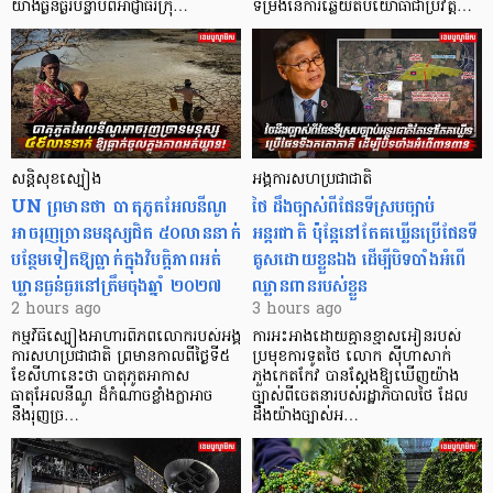
យ៉ាងធ្ងន់ធ្ងរបន្ទាប់ពីអាជ្ញាធរក្រុ…
ទម្រង់នៃការឆ្លើយតបយោធាជាប្រវត្តិ…
សន្តិសុខស្បៀង
អង្គការសហប្រជាជាតិ
UN ព្រមានថា បាតុភូតអែលនីណូ
ថៃ ដឹងច្បាស់ពីផែនទីស្របច្បាប់
អាចរុញច្រានមនុស្សជិត ៥០លាននាក់
អន្តរជាតិ ប៉ុន្តែនៅតែគឃ្លើនប្រើផែនទី
បន្ថែមទៀតឱ្យធ្លាក់ក្នុងវិបត្តិ​ភាពអត់
គូសដោយខ្លួនឯង ដើម្បីបិទបាំងអំពើ
ឃ្លានធ្ងន់ធ្ងរនៅត្រឹមចុងឆ្នាំ ២០២៧
ឈ្លានពានរបស់ខ្លួន
2 hours ago
3 hours ago
កម្មវិធីស្បៀងអាហារពិភពលោករបស់អង្គ
ការអះអាងដោយគ្មានខ្មាសអៀនរបស់
ការសហប្រជាជាតិ ព្រមាន​កាលពីថ្ងៃទី៥
ប្រមុខការទូតថៃ លោក ស៊ីហាសាក់
ខែសីហានេះថា បាតុភូតអាកាស
ភួងកេតកែវ បានស្តែងឱ្យឃើញយ៉ាង
ធាតុអែលនីណូ ដ៏កំណាចខ្លាំងក្លាអាច
ច្បាស់ពីចេតនារបស់រដ្ឋាភិបាលថៃ ដែល
នឹងរុញច្រ…
ដឹងយ៉ាងច្បាស់អ…