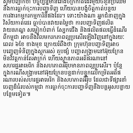
សូមបញ្ជាក់ថា បច្ចុប្បន្នមានរោងចក្រ​កាត់ដេរ​មួយចំនួន​ប្រឈម
នឹងការធ្លាក់ចុះការបញ្ជាទិញ ហើយបានបង្ខំចិត្ត​កាត់បន្ថយ
ការងារកម្មករកម្មការិនីផងដែរ។ ទោះយ៉ាងណា អ្នកជំនាញក្នុង
វិស័យកាត់ដេរ ធ្លាប់បានវាយតម្លៃថា ការបញ្ជាទិញផលិត
វាយនភណ្ឌ សម្លៀកបំពាក់ ស្បែកជើង និងផលិតផលធ្វើដំណើរ​
ពីកម្ពុជា អាចនឹងវិលមករកភាពល្អប្រសើរឡើងវិញនៅក្នុងរយៈ
ពេល ៦ខែ ខាងមុខ ក្រោយរំពឹងថា ក្រុមហ៊ុនបញ្ជាទិញអាច
បញ្ចេញទំនិញក្នុងស្តុកអស់ គួបផ្សំ បញ្ហាសង្គ្រាមនៅអ៊ុយក្រែន
មិនវិវត្តកាន់តែអាក្រក់ ហើយស្ថានភាពអតិផរណានៅ
សហរដ្ឋអាមេរិក និងសហភាពអឺរ៉ុបមានភាពល្អប្រសើរ។ ប៉ុន្តែ
ក្នុងករណីសង្គ្រាមនៅអ៊ុយក្រែនបន្តដាក់បន្ទុកលើកម្រិតអតិផ
រណារបស់សហរដ្ឋអាមេរិក និងសហភាពអឺរ៉ុប ដែលជាទីផ្សារនាំ
ចេញដ៏ធំរបស់កម្ពុជា ការធ្លាក់ចុះការបញ្ហាទិញនឹងបន្តអូសបន្លាយ
បន្ថែមទៀត៕