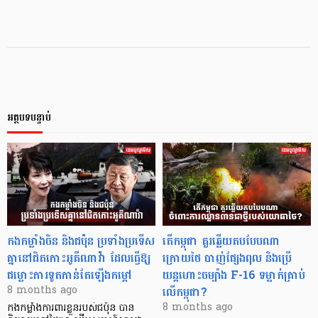
អត្ថបទបន្ទាប់
កងកម្លាំងចិន និងជប៉ុន ប្រទាំងប្រទើស
តើកម្ពុជា គួរឆ្លើយតបបែបណា
គ្នានៅជិតកោះអូគីណាវ៉ា ដែលធ្វើឱ្យ
ក្រោយថៃ បាញ់ផ្សែងពុល និងប្រើ
ជម្លោះការទូតកាន់តែឡើងកម្តៅ
យន្តហោះចម្បាំង F-16 ទម្លាក់គ្រាប់
លើកម្ពុជា?
8 months ago
8 months ago
កងកម្លាំងការពារខ្លួនរបស់ជប៉ុន បាន