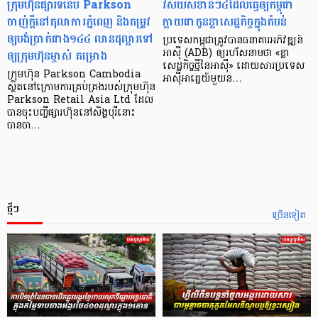
ក្រុមហ៊ុនផ្សារទំនើប Parkson
វិស័យ​សំខាន់ៗ​៤​ដែល​ធ្វើ​ឲ្យ​កម្ពុជា​
ចាញ់ក្ដីនៅតុលាការភ្នំពេញ និងតម្រូវ
ក្លាយ​ជា​កូន​ខ្លា​សេដ្ឋកិច្ច​ក្នុង​តំបន់
ឲ្យបង់ប្រាក់ជាង១៤៤ លានដុល្លារទៅ
ប្រទេស​កម្ពុជា​ត្រូវ​បាន​ធនាគារ​អភិវឌ្ឍន៍​
ឲ្យក្រុមហ៊ុនម្ចាស់ គម្រោង
អាស៊ី (ADB) ឲ្យ​រហ័ស​នាមថា «ខ្លា​
សេដ្ឋកិច្ច​ថ្មី​នៃ​អាស៊ី» ដោយសារ​ប្រទេស​
ក្រុមហ៊ុន Parkson Cambodia
អាស៊ី​អាគ្នេយ៍​មួយ​ន…
ស្ថិតនៅក្រោមការគ្រប់គ្រងរបស់ក្រុមហ៊ុន
Parkson Retail Asia Ltd ដែល
បានចុះបញ្ចីផ្សារហ៊ុននៅសិង្ហបុរីនោះ
បានចា…
ថ្មីៗ
ច្រើនទៀត