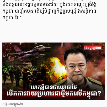
និងបន្តដល់ខេត្តបន្ទាយមានជ័យ ក្នុងចេតនាញុះញង់ឱ្យ
កម្ពុជា បាញ់តបត ដើម្បីបំផ្លាញកិច្ចព្រមព្រៀងសន្តិភាព
កម្ពុជា-ថៃ។
សន្តិភាពកម្ពុជា-ថៃ