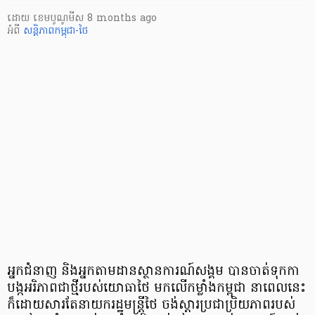
ដោយ
​ ខេមបូណូមីស
8 months ago
អំពី
សន្តិភាពកម្ពុជា-ថៃ
អ្នកជំនាញ និងអ្នកតាមដានស្ថានការណ៍សង្គម បានចាត់ទុកកា
បង្កអរិភាពជាថ្មីរបស់យោធាថៃ មកលើកម្លាំងកម្ពុជា នាពេលនេះ
ក៏ដោយសារតែនាយករដ្ឋមន្រ្តីថៃ ចង់ស្តារប្រជាប្រិយភាពរបស់