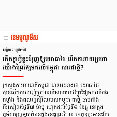
សន្តិភាពកម្ពុជា-ថៃ
តើកត្តាអ្វីខ្លះជំរុញឱ្យយោធាថៃ បើកការវាយប្រហា
រយ៉ាងព្រៃផ្សៃមកលើកម្ពុជា សារជាថ្មី?
ក្រសួងការពារជាតិកម្ពុជា បានអះអាងថា យោធាថៃ
បានបើកការបាញ់ប្រហារយ៉ាងសាហាវព្រៃផ្សៃមកលើកង
កម្លាំង និងពលរដ្ឋស៊ីវិលរបស់កម្ពុជា ជាថ្មី ចាប់តាំង
ពីរសៀលថ្ងៃទី៧ ខែធ្នូ រហូតដល់ថ្ងៃទី៨ ខែធ្នូ នៅក្នុង
ភូមិសាស្ត្រមួយចំនួនក្នុងខេត្តព្រះវិហារ ខេត្តឧត្តរមានជ័យ