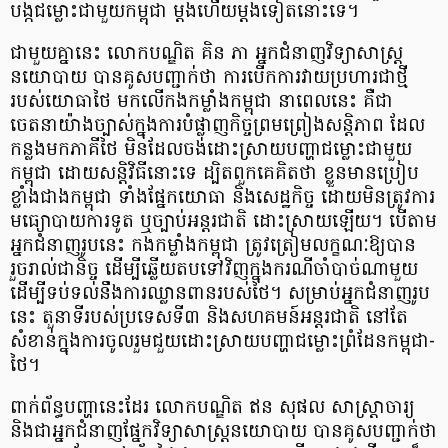
បង្កជម្លោះជាមួយកម្ពុជា ម្តងហើយម្តងទៀតនោះទេ។
ជាមួយគ្នានេះ លោកបណ្ឌិត គិន ភា អ្នកជំនាញវិទ្យាសាស្រ្ត
នយោបាយ បានគូសបញ្ជាក់ថា ការបើកការវាយប្រហារជាថ្មី
របស់យោធាថៃ មកលើកងកម្លាំងកម្ពុជា នាពេលនេះ គឺជា
ចេតនាយ៉ាងច្បាស់ក្នុងការបំផ្លាញកិច្ចព្រមព្រៀងសន្តិភាព ដែល
កន្លងមកភាគីថៃ មិនដែលចង់ដោះស្រាយបញ្ហាជម្លោះជាមួយ
កម្ពុជា ដោយសន្តិវិធីនោះទេ ដ្បិតពួកគេគិតថា ខ្លួនមានប្រៀប
ខ្លាំងជាងកម្ពុជា ទាំងផ្នែកយោធា និងសេដ្ឋកិច្ច ដោយមិនត្រូវការ
មធ្យោបាយការទូត ឬច្បាប់អន្តរជាតិ ដោះស្រាយឡើយ។ បើតាម
អ្នកជំនាញរូបនេះ កងកម្លាំងកម្ពុជា ត្រូវត្រៀមលក្ខណៈឱ្យបាន
រួចរាល់ជានិច្ច ដើម្បីឆ្លើយតបទៅវិញក្នុងករណីចាំបាច់ណាមួយ
ដើម្បីទប់ទល់នឹងការឈ្លានពានរបស់ថៃ។ សម្រាប់អ្នកជំនាញរូប
នេះ តួនាទីរបស់ប្រទេសទី៣ និងសហគមន៍អន្តរជាតិ នៅតែ
សំខាន់ក្នុងការចូលរួមជួយដោះស្រាយបញ្ហាជម្លោះព្រំដែនកម្ពុជា-
ថៃ។
ពាក់ព័ន្ធបញ្ហានេះដែរ លោកបណ្ឌិត ឥន សុផល សាស្រ្តាចារ្យ
និងជាអ្នកជំនាញផ្នែកវិទ្យាសាស្រ្តនយោបាយ បានគូសបញ្ជាក់ថា