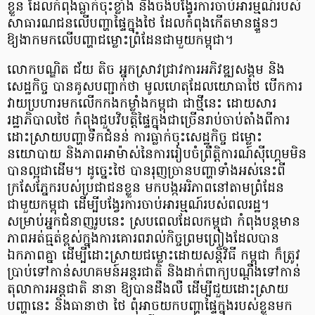
ខ្លួន ដែលកំពុងធ្លាក់ចុះខ្លាំង និងចង់បង្វែរការចាប់អារម្មណ៍របស់
សាធារណជនលើបញ្ហាផ្ទៃក្នុងថៃ ដែលកំពុងកើតមានផ្ទួនៗ
ឱ្យងាកមកលើបញ្ហាជម្លោះព្រំដែនជាមួយកម្ពុជា។
លោកបណ្ឌិត ជ័យ តិច អ្នកស្រាវជ្រាវការអភិវឌ្ឍសង្គម និង
សេដ្ឋកិច្ច បានគូសបញ្ជាក់ថា មូលហេតុដែលយោធាថៃ បើកការ
វាយប្រហារមកលើកកងកម្លាំងកម្ពុជា ជាថ្មីនេះ ដោយសារ
រដ្ឋាភិបាលថៃ កំពុងជួបវិបត្តិផ្ទៃក្នុងជាច្រើនរាប់ចាប់តាំងពីការ
ដោះស្រាយបញ្ហាទឹកជំនន់ ការធ្លាក់ចុះសេដ្ឋកិច្ច ជម្លោះ
នយោបាយ និងភាពអាម៉ាស់នៃការរៀបចំព្រឹត្តិការណ៍ស៊ីហ្គេមមិន
បានល្អជាដើម។ ដូច្នេះថៃ បានរុញច្រានបញ្ហាទាំងអស់នេះពី
ក្រសែភ្នែករបស់ប្រជាជនខ្លួន មកបង្កអរិភាពនៅតាមព្រំដែន
ជាមួយកម្ពុជា ដើម្បីបង្វែរការចាប់អារម្មណ៍របស់ពលរដ្ឋ។
សម្រាប់អ្នកជំនាញរូបនេះ ស្របពេលដែលកម្ពុជា កំពុងបន្តមាន
ភាពអត់ធ្មត់ខ្ពស់ក្នុងការគោរពរាល់កិច្ចព្រមព្រៀងដែលបាន
ឯកភាពគ្នា ដើម្បីដោះស្រាយជម្លោះដោយសន្តិវិធី កម្ពុជា ក៏ត្រូវ
ប្រាប់ទៅកាន់សហគមន៍អន្តរជាតិ និងដាក់ពាក្យបណ្តឹងទៅកាន់
តុលាការអន្តជាតិ នានា ឱ្យបានដឹងលឺ ដើម្បីជួយដោះស្រាយ
បញ្ហានេះ និងធានាថា ថៃ ពុំអាចយកបញ្ហាផ្ទៃក្នុងរបស់ខ្លួនមក