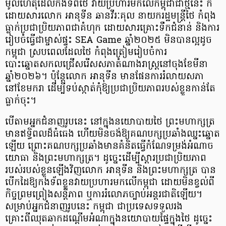
មូលហេតុដែលកងទ័ពថៃ វាយប្រហារមកលើកម្ពុជាជាថ្មីនេះ ក៏
ដោយសារលោក អានុទីន ឆានវីរៈគុល នាយករដ្ឋមន្ត្រីថៃ កំពុង
ធ្លាក់ប្រជាប្រិយភាពជាគំហុក ដោយសារគ្រោះទឹកជំនាន់ និងការ
រៀបចំធ្វើជាម្ចាស់ផ្ទះ SEA Game ឆ្នាំ២០២៥ មិនបានល្អដូច
កម្ពុជា ស្របពេលដែលថៃ កំពុងត្រៀមរៀបចំការ
បោះឆ្នោតសកលជ្រើសរើសសភាតំណាងរាស្ត្រនៅចុងខែមីនា
ឆ្នាំ២០២៦។ ប៉ុន្តែលោក អានុទីន មានផែនការរំលាយសភា
នៅខែមករា ដើម្បីទប់ស្កាត់កុំឱ្យប្រជាប្រិយភាពរបស់ខ្លួនកាន់តែ
ធ្លាក់ចុះ។
បើតាមអ្នកជំនាញរូបនេះ នៅក្នុងនយោបាយថៃ ព្រះមហាក្សត្រ
មានឥទ្ធិពលដ៏ធំធេង ហើយមិនចង់ឱ្យគណបក្សប្រឆាំងឈ្នះឆ្នោត
ឡើយ ព្រោះគណបក្សប្រឆាំងមានគំនិតធ្វើកំណែទម្រង់អំណាច
យោធា និងព្រះមហាក្សត្រ។ ដូច្នេះដើម្បីស្តារប្រជាប្រិយភាព
របស់របស់ខ្លួនឡើងវិញលោក អានុទីន និងព្រះមហាក្សត្រ បាន
បើកដៃឱ្យកងទ័ពខ្លួនវាយប្រហារមកលើកម្ពុជា ដោយមិនខ្វល់ពី
កិច្ចព្រមព្រៀងសន្តិភាព ឬការរំលោភច្បាប់អន្តរជាតិឡើយ។
សម្រាប់អ្នកជំនាញរូបនេះ កម្ពុជា ជាប្រទេសទទួលរង
គ្រោះពីឈុតឆាកដណ្តើមអំណាក្នុងនយោបាយផ្ទៃក្នុងថៃ ដូច្នេះ