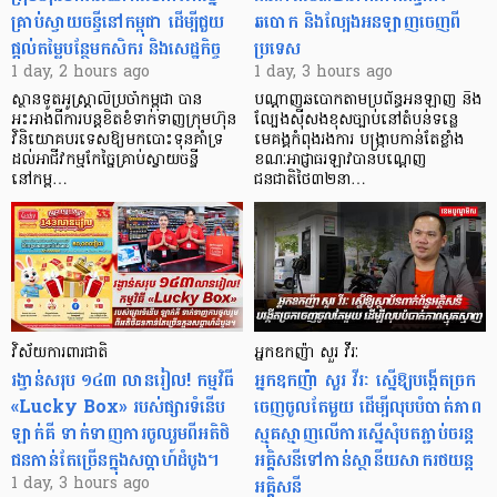
គ្រាប់ស្វាយចន្ទីនៅកម្ពុជា ដើម្បីជួយ
ឆបោក និងល្បែងអនឡាញចេញពី
ផ្តល់តម្លៃបន្ថែមកសិករ និងសេដ្ឋកិច្ច
ប្រទេស
1 day, 2 hours ago
1 day, 3 hours ago
ស្ថានទូតអូស្ត្រាលីប្រចាំកម្ពុជា បាន
បណ្តាញឆបោកតាមប្រព័ន្ធអនឡាញ និង
អះអាងពីការបន្តខិតខំទាក់ទាញក្រុមហ៊ុន
ល្បែងស៊ីសងខុសច្បាប់នៅតំបន់ទន្លេ
វិនិយោគបរទេសឱ្យមកបោះទុនគាំទ្រ
មេគង្គកំពុងរងការ បង្ក្រាប​កាន់តែខ្លាំង
ដល់អាជីវកម្មកែច្នៃគ្រាប់ស្វាយចន្ទី
ខណៈអាជ្ញាធរឡាវបានបណ្តេញ
នៅកម្ព…
ជនជាតិថៃ៣២នា…
វិស័យការពារជាតិ
អ្នកឧកញ៉ា សួរ វីរៈ
រង្វាន់សរុប ១៤៣ លានរៀល! កម្មវិធី
អ្នកឧកញ៉ា សួរ វីរៈ ស្នើឱ្យបង្កើតច្រក
«Lucky Box» របស់ផ្សារទំនើប
ចេញចូលតែមួយ ដើម្បីលុបបំបាត់ភាព
ឡាក់គី ទាក់ទាញការចូលរួមពីអតិថិ
ស្មុគស្មាញលើការស្នើសុំបតភ្ជាប់ចរន្ត
ជនកាន់តែច្រើនក្នុងសប្តាហ៍ដំបូង។
អគ្គិសនីទៅកាន់ស្ថានីយសាករថយន្ត
អគ្គិសនី
1 day, 3 hours ago