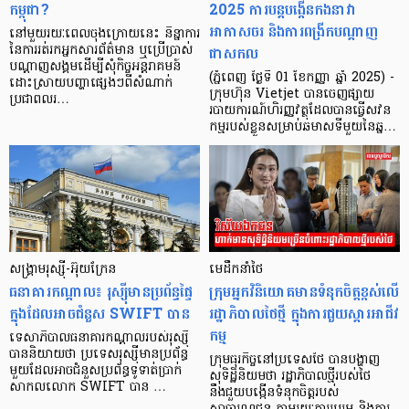
កម្ពុជា?
2025 ការបន្តបង្កើនកងនាវា
អាកាសចរ និងការពង្រីកបណ្តាញ
នៅមួយរយៈពេលចុងក្រោយនេះ និន្នាការ
ជាសកល
នៃការរត់រកអ្នកសារព័ត៌មាន ឬប្រើប្រាស់
បណ្តាញសង្គមដើម្បីសុំកិច្ចអន្តរាគមន៍
(ភ្នំពេញ ថ្ងៃទី 01 ខែកញ្ញា ឆ្នាំ 2025) -
ដោះស្រាយបញ្ហាផ្សេងៗពីសំណាក់
ក្រុមហ៊ុន Vietjet បានចេញផ្សាយ
ប្រជាពលរ…
របាយការណ៍ហិរញ្ញវត្ថុដែលបានធ្វើសវន
កម្មរបស់ខ្លួនសម្រាប់ឆមាសទីមួយនៃឆ្ន…
សង្គ្រាម​រុស្ស៊ី-អ៊ុយក្រែន
មេដឹកនាំថៃ
ធនាគារកណ្ដាល៖ រុស្ស៊ី​មានប្រព័ន្ធ​ផ្ទៃ
ក្រុមអ្នកវិនិយោគមានទំនុកចិត្តខ្ពស់លើ
ក្នុងដែលអាចជំនួស SWIFT បាន
រដ្ឋាភិបាលថៃថ្មី ក្នុងការជួយស្តារអាជីវ
កម្ម
ទេសាភិបាល​ធនាគារ​កណ្ដាល​របស់រុស្ស៊ី​
បាន​និយាយថា ប្រទេស​រុស្ស៊ី​មានប្រព័ន្ធ​
ក្រុមធុរកិច្ចនៅប្រទេសថៃ បានបង្ហាញ
មួយ​ដែលអាច​ជំនួស​ប្រព័ន្ធទូទាត់​ប្រាក់​
សុទិដ្ឋិនិយមថា រដ្ឋាភិបាលថ្មីរបស់ថៃ
សាកលលោក SWIFT បាន​ …
នឹងជួយបង្កើនទំនុកចិត្តរបស់