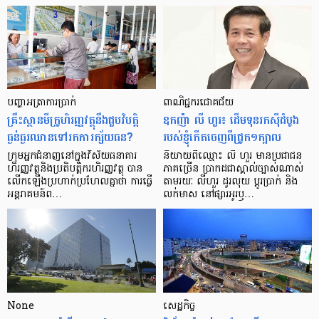
បញ្ហា​អត្រា​ការប្រាក់
ពាណិជ្ជករជោគជ័យ
គ្រឹះស្ថាន​មីក្រូ​ហិរញ្ញវត្ថុ​នឹង​ជួប​វិបត្តិ​
ឧកញ៉ា លី ហួរ៖ ដើមទុនរកស៊ីដំបូង
ធ្ងន់ធ្ងរ​ឈាន​ទៅ​រក​ការ​ក្ស័យធន?
របស់ខ្ញុំកើតចេញពីជ្រូក១ក្បាល
ក្រុម​អ្នក​ជំនាញ​នៅ​ក្នុង​វិស័យ​ធនាគារ
និយាយ​ពី​ឈ្មោះ លី ហួរ មាន​ប្រជាជន​
ហិរញ្ញវត្ថុ​និង​ប្រតិបត្តិករ​ហិរញ្ញ​វត្ថុ បាន​​
ភាគ​ច្រើន ប្រាកដ​ជា​ស្គាល់​ច្បាស់​ណាស់
លើក​ឡើង​ប្រហាក់​ប្រហែល​គ្នា​ថា ការ​ធ្វើ​
តាមរយៈ លីហួរ ដូរ​លុយ ប្តូរ​បា្រក់ និង​
អន្តរាគមន៍​ព…
លក់​មាស នៅ​ផ្សារ​អូរ​ឫ…
None
សេដ្ឋកិច្ច​