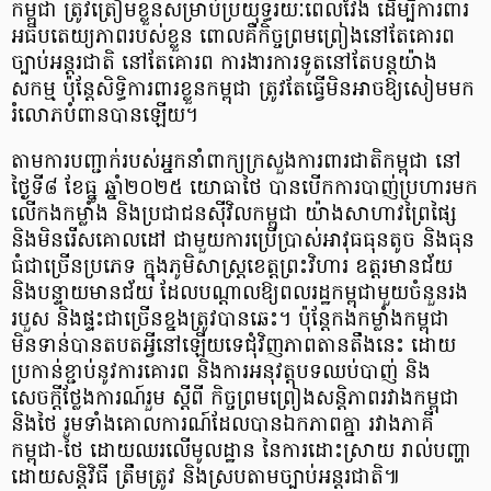
កម្ពុជា ត្រូវត្រៀមខ្លួនសម្រាប់ប្រយុទ្ធរយៈពេលវែង ដើម្បីការពារ
អធិបតេយ្យភាពរបស់ខ្លួន ពោលគឺកិច្ចព្រមព្រៀងនៅតែគោរព
ច្បាប់អន្តរជាតិ នៅតែគោរព ការងារការទូតនៅតែបន្តយ៉ាង
សកម្ម ប៉ុន្តែសិទ្ធិការពារខ្លួនកម្ពុជា ត្រូវតែធ្វើមិនអាចឱ្យសៀមមក
រំលោភបំពានបានឡើយ។
តាមការបញ្ជាក់របស់អ្នកនាំពាក្យក្រសួងការពារជាតិកម្ពុជា នៅ
ថ្ងៃទី៨ ខែធ្នូ ឆ្នាំ២០២៥ យោធាថៃ បានបើកការបាញ់ប្រហារមក
លើកងកម្លាំង និងប្រជាជនស៊ីវិលកម្ពុជា យ៉ាងសាហាវព្រៃផ្សៃ
និងមិនរើសគោលដៅ ជាមួយការប្រើប្រាស់អាវុធធុនតូច និងធុន
ធំជាច្រើនប្រភេទ ក្នុងភូមិសាស្រ្តខេត្តព្រះវិហារ ឧត្តរមានជ័យ
និងបន្ទាយមានជ័យ ដែលបណ្តាលឱ្យពលរដ្ឋកម្ពុជាមួយចំនួនរង
របួស និងផ្ទះជាច្រើនខ្នងត្រូវបានឆេះ។ ប៉ុន្តែកងកម្លាំងកម្ពុជា
មិនទាន់បានតបតអ្វីនៅឡើយទេជុំវិញភាពតានតឹងនេះ ដោយ
ប្រកាន់ខ្ជាប់នូវការគោរព និងការអនុវត្តបទឈប់បាញ់ និង
សេចក្តីថ្លែងការណ៍រួម ស្តីពី កិច្ចព្រមព្រៀងសន្តិភាពរវាងកម្ពុជា
និងថៃ រួមទាំងគោលការណ៍ដែលបានឯកភាពគ្នា រវាងភាគី
កម្ពុជា-ថៃ ដោយឈរលើមូលដ្ឋាន នៃការដោះស្រាយ រាល់បញ្ហា
ដោយសន្តិវិធី ត្រឹមត្រូវ និងស្របតាមច្បាប់អន្តរជាតិ៕