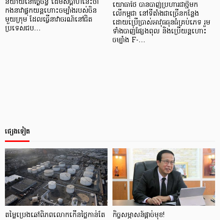
និយាយនៅថ្ងៃចន្ទ ដើមសប្តាហ៍នេះថា
យោធាថៃ បានបាញ់ប្រហារជាថ្មីមក
កងនាវាផ្ទុកយន្តហោះចម្បាំងរបស់ចិន
លើកម្ពុជា នៅទីតាំងជាច្រើនកន្លែង
មួយក្រុម ដែលធ្វើនាវាចរណ៍នៅជិត
ដោយប្រើប្រាស់អាវុធធុនធំគ្រប់ភេទ រួម
ប្រទេសជប…
ទាំងបាញ់ផ្សែងពុល និងប្រើយន្តហោះ
ចម្បាំង F-…
ផ្សេងទៀត
តម្លៃប្រេងឆៅពិភពលោកកើនថ្លៃកាន់តែ
កិច្ច​សម្ភាសន៍​ផ្ដាច់​មុខ!