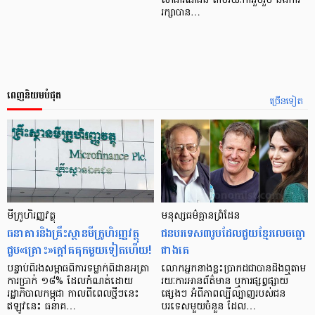
សាធារណជន តាមរយៈការរួបរួម និងការ
រក្សាបាន…
ពេញនិយមបំផុត
ច្រើនទៀត
មីក្រូ​ហិរញ្ញវត្ថុ
មនុស្ស​ធម៌​គ្មាន​ព្រំដែន
ធនាគារ​និង​គ្រឹះស្ថាន​មីក្រូ​ហិរញ្ញវត្ថុ​
ជន​បរទេស​៣​រូប​ដែល​ជួយ​ខ្មែរ​លេច​ធ្លោ​
ជួប«គ្រោះ»ក្តៅ​គគុក​មួយ​ទៀត​ហើយ!
ជាង​គេ
បន្ទាប់​ពី​រង​សម្ពាធ​​ពី​ការ​ទម្លាក់​ពិដាន​អត្រា​
លោកអ្នក​នាង​ខ្លះ​ប្រាកដ​ជា​បាន​​ដឹង​ឮ​តាម​
ការ​ប្រាក់ ១៨​% ដែល​កំណត់​ដោយ​
រយៈ​ការ​អាន​ព័ត៌មាន ឬ​ការ​ផ្សព្វផ្សាយ​
រដ្ឋាភិបាល​កម្ពុជា កាល​ពី​ពេល​ថ្មីៗ​នេះ
ផ្សេងៗ អំពី​ភាព​ល្បីល្បាញ​របស់​ជន​
ឥឡូវ​នេះ ធនាគ…
បរទេស​មួយ​ចំនួន ដែល…