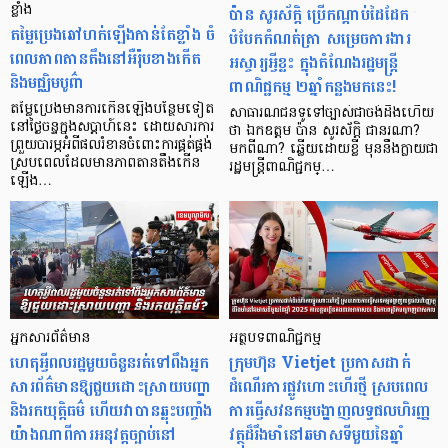
ខ្លាំង
ប៉ាន សូរស័ក្តិ ប្រើ​កណ្តាប់​ដៃដែក​
តម្លៃប្រេងឆៅហក់ឡើងកាន់តែខ្លាំង ចំ
បំបែក​កំណត់ត្រា​ សម្រេច​ការងារ​
ពេលភាពតានតឹងនៅអឺរ៉ុបខាងកើត
អស្ចារ្យ​អ្វី​ខ្លះ ក្នុង​តំណែង​រដ្ឋមន្ត្រី​
និងមជ្ឈិមបូព៌ា
ពាណិជ្ជកម្ម ២​ឆ្នាំ​កន្លង​មក​នេះ!
តម្លៃប្រេងមានការកើនឡើងបន្ថែមទៀត
សាធារណជន​ទូទៅ​ច្បាស់​ជា​ចង់​ដឹង​ហើយ​
នៅថ្ងៃចន្ទក្នុងសប្តាហ៍នេះ ដោយសារការ
ថា ឯកឧត្តម ប៉ាន សូរស័ក្តិ ជា​នរណា?
ព្រួយបារម្ភអំពីផលរំខានចំពោះការផ្គត់ផ្គង់
មក​ពី​ណា? ឆ្លើយ​ដោយ​ខ្លី មុន​នឹង​ក្លាយ​ជា​
ស្របពេលដែលមានភាពតានតឹងកើន
រដ្ឋមន្ត្រី​ពាណិជ្ជកម្…
ឡើង…
អ្នកសារព័ត៌មាន
អត្ថបទពាណិជ្ជកម្ម
ហេតុអ្វីពលរដ្ឋមួយចំនួនរត់ទៅពឹងអ្នក
ក្រុមហ៊ុន Vietjet ប្រកាសដាក់
សារព័ត៌មានឱ្យជួយដោះស្រាយបញ្ហា
ដំណើរការផ្លូវហោះហើរថ្មី ស្របពេល
និងរកយុត្តិធម៌ ហើយវាបានឆ្លុះបញ្ចាំង
ការធ្វើសវនកម្មបង្ហាញលទ្ធផលហិរញ្ញ
យ៉ាងណាពីការអនុវត្តច្បាប់នៅ
វត្ថុដ៏រឹងមាំនៅឆមាសទីមួយនៃឆ្នាំ