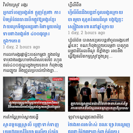
វិស័យស្រូវ អង្ករ
ហ្វីលីពីន
អ្នកនាំចេញអង្ករថៃ ត្អូញត្អែរថា ការ
ហ្វីលីពីននឹងបន្តនាំចូលអង្ករក្រោយ
បិទព្រំដែនបានបើកផ្លូវឱ្យអង្ករខ្មែរ
បារម្ភបាតុភូតអែលនីណូ បង្កឱ្យខ្វះ
វាយលុកទីផ្សារអន្តរជាតិជាមួយតម្លៃ
ស្បៀងអាហារនៅឆ្នាំក្រោយ
ទាបជាងអង្ករថៃ ៤០០ដុល្លារ
1 day, 2 hours ago
ក្នុង១តោន
ហ្វីលីពីន បាន​សម្រេចបន្តនាំចូលអង្ករនៅ
ឆ្នាំនេះ ខណៈកំពុងព្រួយបារម្ភថា បាតុភូត
1 day, 2 hours ago
ធម្មជាតិអែលនីណូ ដ៏ខ្លាំងក្លា​ អាចនឹង
ការលក់អង្ករផ្កាម្លិះរបស់កម្ពុជា ក្នុងតម្លៃ
ធ្វើឱ្យផលិតកម្មស្រូវក្នុងស្រុ…
ទាបជាងអង្ករហមម៉ាលិសរបស់ថៃ រហូត
ដល់៤០០ដុល្លារក្នុងមួយតោន កំពុងបង្ក
ការរញ្ជួយ និងជ្រួលច្របល់យ៉ាងខ្លា…
ការកែច្នៃគ្រាប់ស្វាយចន្ទី
ឡាវបណ្តេញជនជាតិថៃ
ស្ថានទូតអូស្ត្រាលី ប្តេជ្ញាទាក់ទាញ
ថៃរងភាពអាម៉ាស់ ខណៈឡាវបណ្តេញ
ក្រុមហ៊ុនមក​វិនិយោគលើការកែច្នៃ
ជនជាតិថៃ៣២នាក់ពាក់ព័ន្ធការ