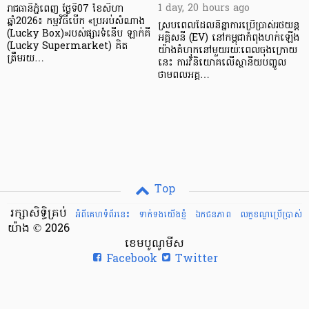
1 day, 20 hours ago
រាជធានីភ្នំពេញ ថ្ងៃទី07 ខែសីហា
ឆ្នាំ2026៖ កម្មវិធីបើក «ប្រអប់សំណាង
ស្របពេលដែលនិន្នាការប្រើប្រាស់រថយន្ត
(Lucky Box)»របស់ផ្សារទំនើប ឡាក់គី
អគ្គិសនី (EV) នៅកម្ពុជាកំពុងហក់ឡើង
(Lucky Supermarket) គិត
យ៉ាងគំហុកនៅមួយរយៈពេលចុងក្រោយ
ត្រឹមរយ…
នេះ ការវិនិយោគលើស្ថានីយបញ្ចូល
ថាមពលអគ្គ…
Top
រក្សាសិទ្ធិគ្រប់
អំពីគេហទំព័រនេះ
ទាក់ទងយើងខ្ញំ
ឯកជនភាព
លក្ខខណ្ឌ​ប្រើ​ប្រាស់
យ៉ាង © 2026
ខេមបូណូមីស
Facebook
Twitter