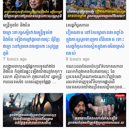
មន្ត្រីទូតថៃ និងចិន
សេដ្ឋកិច្ចសកល
ជម្លោះពាក្យសម្តីរវាងមន្ត្រីទូតថៃ
វៀតណាម នៅតែរក្សាបានភាពខ្លាំង
និងចិន ឡើងកម្ដៅដូចបាយពុះ ជុំវិញ
ក្នុងការស្រូបទាញការវិនិយោគ​ ទោះ
ជម្លោះនៅព្រលានយន្តហោះសុវណ្ណ
សេដ្ឋកិច្ចសកលស្ថិតក្នុងភាពមិនច្បាស់
ភូមិ
លាស់
7 hours ago
8 hours ago
សង្គ្រាមពាក្យសម្តីផ្នែកការទូតរវាងថៃ
ខណៈពេលដែលលំហូរវិនិយោគសកល
និងចិន កំពុងតែផ្ទុះឡើងយ៉ាងក្តៅគគុក។
លោកកំពុងមានទំនោរថយចុះ តែ
លោក ស៊ីហាសាក់ ភួងកេតកែវ រដ្ឋមន្ត្រី
ប្រទេសវៀតណាមឯណោះវិញបែរជា
ការបរទេសថៃ បានចេញមុខផ្លែផ្កា …
អាចទាក់ទាញទុនវិនិយោគផ្ទាល់ពី
បរទេសបានយ៉ាងច្រើនសម្បើមរហូតដ…