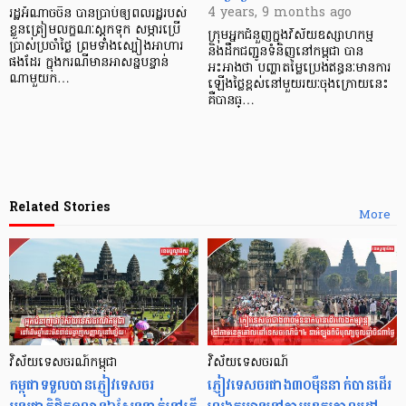
4 years, 9 months ago
រដ្ឋអំណាចចិន បានប្រាប់ឲ្យពលរដ្ឋរបស់
ខ្លួនត្រៀមលក្ខណៈស្តុកទុក សម្ភារប្រើ
ក្រុមអ្នកជំនួញក្នុងវិស័យឧស្សាហកម្ម
ប្រាស់ប្រចាំថ្ងៃ ព្រមទាំងស្បៀងអាហារ
និងដឹកជញ្ជូនទំនិញនៅកម្ពុជា បាន
ផងដែរ ក្នុងករណីមានអាសន្នបន្ទាន់
អះអាងថា បញ្ហាតម្លៃប្រេងឥន្ធនៈមានការ
ណាមួយក…
ឡើងថ្លៃខ្ពស់នៅមួយរយៈចុងក្រោយនេះ
គឺបានធ្…
Related Stories
More
វិស័យទេសចរណ៍កម្ពុជា
វិស័យទេសចរណ៍
កម្ពុជាទទួលបានភ្ញៀវទេសចរ
ភ្ញៀវទេសចរជាង៣០ម៉ឺននាក់បានដើរ