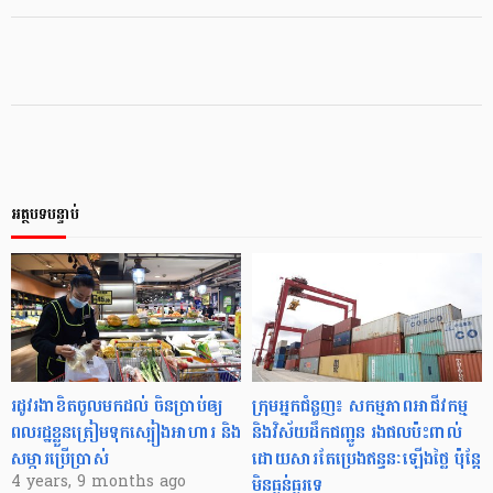
អត្ថបទបន្ទាប់
រដូវរងាខិតចូលមកដល់ ចិនប្រាប់ឲ្យ
ក្រុមអ្នកជំនួញ៖ សកម្មភាពអាជីវកម្ម
ពលរដ្ឋខ្លួនត្រៀមទុកស្បៀងអាហារ និង
និងវិស័យដឹកជញ្ជូន រងផលប៉ះពាល់
សម្ភារប្រើប្រាស់
ដោយសារតែប្រេងឥន្ធនៈឡើងថ្លៃ ប៉ុន្ដែ
មិនធ្ងន់ធ្ងរទេ
4 years, 9 months ago