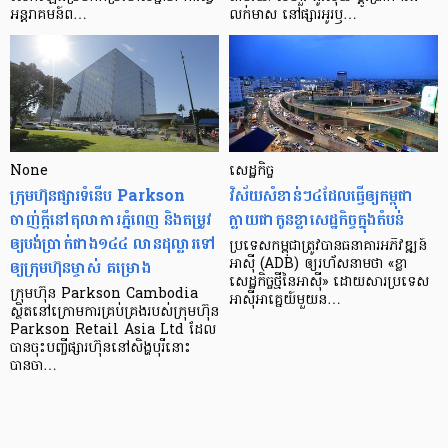
អន្តរាគមន៍​ព…
លក់​មាស នៅ​ផ្សារ​អូរ​ឫ…
None
សេដ្ឋកិច្ច​
ក្រុមហ៊ុនផ្សារទំនើប Parkson
វិស័យ​សំខាន់ៗ​៤​ដែល​ធ្វើ​ឲ្យ​កម្ពុជា​
ចាញ់ក្ដីនៅតុលាការភ្នំពេញ និងតម្រូវ
ក្លាយ​ជា​កូន​ខ្លា​សេដ្ឋកិច្ច​ក្នុង​តំបន់
ឲ្យបង់ប្រាក់ជាង១៤៤ លានដុល្លារទៅ
ប្រទេស​កម្ពុជា​ត្រូវ​បាន​ធនាគារ​អភិវឌ្ឍន៍​
ឲ្យក្រុមហ៊ុនម្ចាស់ គម្រោង
អាស៊ី (ADB) ឲ្យ​រហ័ស​នាមថា «ខ្លា​
សេដ្ឋកិច្ច​ថ្មី​នៃ​អាស៊ី» ដោយសារ​ប្រទេស​
ក្រុមហ៊ុន Parkson Cambodia
អាស៊ី​អាគ្នេយ៍​មួយ​ន…
ស្ថិតនៅក្រោមការគ្រប់គ្រងរបស់ក្រុមហ៊ុន
Parkson Retail Asia Ltd ដែល
បានចុះបញ្ចីផ្សារហ៊ុននៅសិង្ហបុរីនោះ
បានចា…