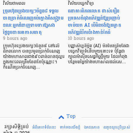
វិស័យថាមពល
វិស័យបច្ចេកវិទ្យា
ក្រុមហ៊ុនប្រេងយក្សៗចំនួន៨ ទទួល
ធនាគារពិភពលោក ដាស់តឿន
បានប្រាក់ចំណេញកប់ក្តោងពីសង្គ្រាម
ប្រទេសកំពុងអភិវឌ្ឍន៍ឱ្យប្រញាប់
ខណៈអ្នកជំនាញទាមទារឱ្យសង
ចាប់យក AI បើមិនចង់ឱ្យគម្លាត
ថ្លៃខូចខាតអាកាសធាតុ
អភិវឌ្ឍន៍រីកប៉ោងកាន់តែធំ
9 hours ago
10 hours ago
ក្រុមហ៊ុនប្រេងយក្សៗចំនួន៨ នៅលើ
បញ្ញាសិប្បនិម្មិត (AI) មិនមែនត្រឹមតែជា
ពិភពលោក បានប្រមូលប្រាក់ចំណេញ
បច្ចេកវិទ្យាទំនើបមួយនោះទេ ប៉ុន្តែជា
យ៉ាងមហាសាលជាង៩០ពាន់លានដុល្លារ
ក្បាលម៉ាស៊ីនសេដ្ឋកិច្ចថ្មីមួយ ដែលកំពុង
ក្នុងរយៈពេលត្រឹមតែ៣ខែប៉ុណ្ណោះ។
បន្ថែមតម្លៃយ៉ាងមហាសាលដល់សេ…
កំណើនប្រាក់ចំណេញ…
Top
រក្សាសិទ្ធិគ្រប់
អំពីគេហទំព័រនេះ
ទាក់ទងយើងខ្ញំ
ឯកជនភាព
លក្ខខណ្ឌ​ប្រើ​ប្រាស់