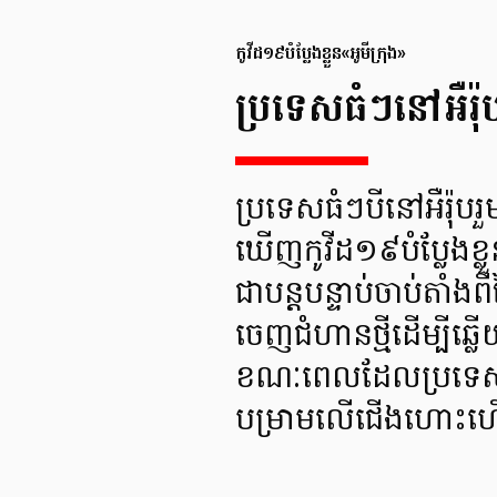
កូវីដ១៩បំប្លែងខ្លួន«អូមីក្រុង»
ប្រទេសធំៗនៅអឺរ៉ុប
ប្រទេសធំៗបីនៅអឺរ៉ុបរ
ឃើញកូវីដ១៩បំប្លែងខ្លួ
ជាបន្តបន្ទាប់ចាប់តាំង
ចេញជំហានថ្មីដើម្បីឆ្ល
ខណៈពេលដែលប្រទេសជាច
បម្រាមលើជើងហោះហើរច