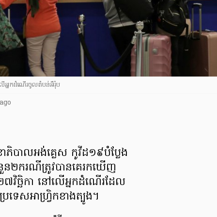
លើអ្នកដំណើរចូលតំបន់អឺរ៉ុប
 ago
សុខាភិបាល​អង់គ្លេស កូ​វី​ដ​១៩​បំប្លែង​
ុង ចំនួន​២​ករណី​ត្រូវ​បាន​គេ​រក​ឃើញ​
ី​២៧​វិច្ឆិកា នៅ​លើ​អ្នកដំណើរ​ដែល​
ៅ​ប្រទេស​អាហ្វ្រិក​ខាងត្បូង​។