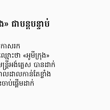
ង» ជាបន្តបន្ទាប់
ប្រកាសរក
ឈ្មោះថា «អូមីក្រុង»
្ត្រីអង់គ្លេស បានដាក់
ររាលដាលកាន់តែខ្លាំង
ប់ផ្តើមដាក់