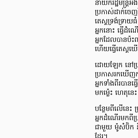
នាយក​រដ្ឋមន្ត្រី​អ
ប្រកាស់​ដាក់​ចេញ​វ
តេស្ត​ទ្រង់ទ្រាយ​ធ
អ្នក​នោះ ធ្វើ​ដំណើ
អ្នក​ដែល​បាន​ប៉ះពា
ហើយ​ធ្វើតេស្ត​ឃើ
ដោយឡែក នៅ​ប្រទេស​
ប្រកាស​រក​ឃើញ​ករណី​
អ្នក​ទាំង​ពីរ​បាន​ធ្វ
មក​ម្ល៉េះ ហេតុនេះ
បន្ថែម​ពីលើ​នេះ ប
អ្នកដំណើរ​មក​ពី​ប្
ជាមួយ ម៉ូ​សំ​ប៊ិក
ដែរ​។