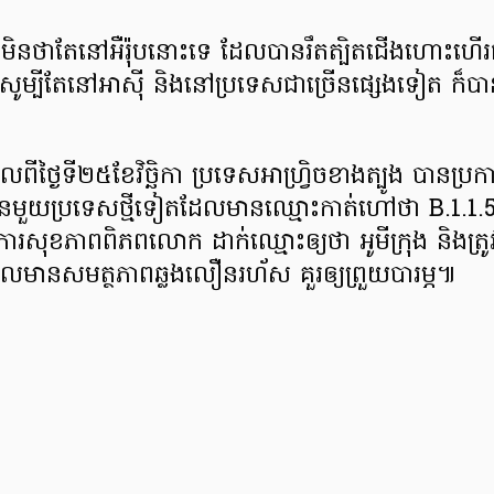
ា មិន​ថា​តែ​នៅ​អឺរ៉ុប​នោះ​ទេ ដែល​បាន​រឹតត្បិត​ជើងហោះហើរ
 សូ​ម្បី​តែ​នៅ​អាស៊ី និង​នៅ​ប្រទេស​ជា​ច្រើន​ផ្សេង​ទៀត ក៏​បាន
ី​ថ្ងៃ​ទី​២៥​ខែវិច្ឆិកា ប្រទេស​អា​ហ្វ្រិ​ច​ខាងត្បូង បាន​ប្រ
លួន​មួយ​ប្រទេស​ថ្មី​ទៀត​ដែល​មានឈ្មោះ​កាត់​ហៅ​ថា B.1.1.
ង្គការ​សុខភាព​ពិភពលោក ដាក់​ឈ្មោះ​ឲ្យ​ថា អូ​មី​ក្រុង និង​ត្រ
ី​ដែល​មាន​សមត្ថភាព​ឆ្លង​លឿន​រហ័ស គួរ​ឲ្យ​ព្រួយបារម្ភ​៕