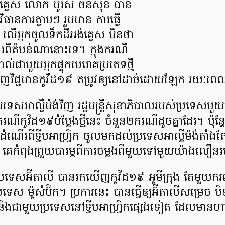
ង់គ្លេស លោក ប៉ូ​រី​ស ច​ន​សុ​ន បាន​
ិធានការ​ភ្លាម​ៗ រួម​មាន ការ​ធ្វើ
ំ លើ​អ្នក​ចូល​ទឹកដី​អង់គ្លេស មិន​ថា​
រ​ពី​តំបន់​ណា​នោះ​ទេ​។ ក្នុង​ករណី​
ល់​ជាមួយ​អ្នក​ផ្ទុកមេរោគ​ប្រភេទ​ថ្មី
ញ​វិជ្ជមាន​កូ​វី​ដ​១៩ តម្រូវ​ឲ្យ​នៅ​ដាច់​ដោយឡែក រយៈពេល​
អា​ល្លឺ​ម៉​ង់​វិញ រដ្ឋមន្ត្រី​សុខាភិបាល​របស់​ប្រទេស​មួយ​
កូ​វី​ដ​១៩​បំប្លែង​ថ្មី​នេះ ចំនួន​២​ករណី​ដូច​គ្នា​ដែរ​។ ប៉ុន្តែ
ើ​ដំណើរ​ពី​ទ្វីបអាហ្វ្រិក ចូល​មក​ដល់​ប្រទេស​អា​ល្លឺ​ម៉​ង់​តាំង​តែ​ពី
 គេ​កំពុង​ព្រួយបារម្ភ​ពី​ការ​ចម្លង​ពី​មួយ​ទៅ​មួយ​យ៉ាង​លឿន
្រទេស​អ៊ី​តា​លី បាន​រក​ឃើញ​កូ​វី​ដ​១៩ អូ​មី​ក្រុង តែ​មួយ​ក
រទេស ម៉ូ​សំ​ប៊ិក​។ ប្រការ​នេះ បាន​ធ្វើ​ឲ្យ​អ៊ី​តា​លី​សម្រេ
 និង​ជាមួយ​ប្រទេស​នៅ​ទ្វីបអាហ្វ្រិក​ផ្សេង​ទៀត ដែល​មាន​ហា