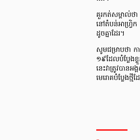
គួរ​កត់​សម្គាល់ថ
នៅ​តំបន់​អាហ្វ្រិក
ដូច​គ្នា​ដែរ​។
សូម​ជម្រាប​ថា កាលព
១៩​ដែល​បំប្លែង​ខ្
នេះ​វា​ត្រូវ​បាន​អ
មេរោគ​បំប្លែង​ថ្ម
_