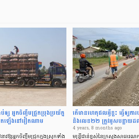
្យ អ្នកចិញ្ចឹមជ្រូកប្រុងប្រយ័ត្ន
តើមានហេតុផលអ្វីខ្លះ ធ្វើឲ្យក
្ទុះកើតឡើងនៅវៀតណាម
និងលេខ២២ ត្រូវអូសបន្លាយដល
4 years, 8 months ago
វឱ្យអ្នកចិញ្ចឹមជ្រូកក្នុងស្រុកទាំង
មន្ត្រីជាន់ខ្ពស់នៃក្រសួងសាធារណក