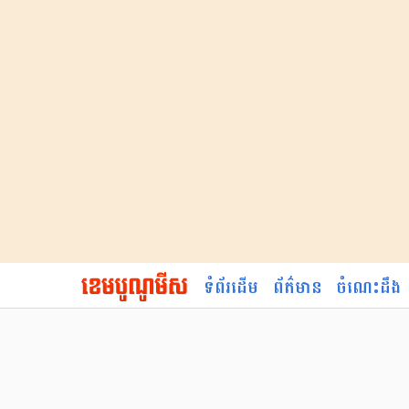
ទំព័រដើម
ព័ត៌មាន
ចំណេះដឹង