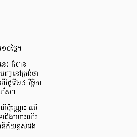
១០​ថ្ងៃ​។
នេះ ក៏​បាន​
​បញ្ហា​នៅ​ត្រង់​ថា
​ថ្ងៃ​ទី​២៤ វិច្ឆិកា​
​រហ័ស​។
រណី​ប៉ុណ្ណោះ លើ​
ច បិទ​ជើងហោះហើរ​
និភ័យ​ខ្ពស់​ផង​