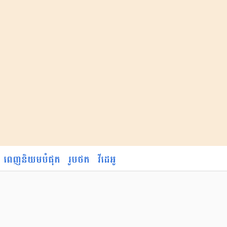
ពេញនិយមបំផុត
រូបថត
វីដេអូ