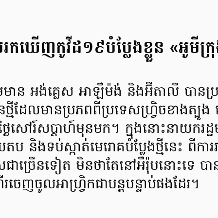
រកឃើញកូវីដ១៩បំប្លែងខ្លួន «អូមីក្រុ
ួមមាន អង់គ្លេស អាឡឺម៉ង់ និងអ៊ីតាលី បាន
នថ្មីដែលមានប្រភពពីប្រទេសហ្វ្រិចខាងត្បូង 
ពីថ្ងៃសៅរ៍សប្តាហ៍មុនមក។ ក្នុងនោះនាយករដ្ឋមន
ើយតប និងទប់ស្កាត់មេរោគបំប្លែងថ្មីនេះ ពីកា
្រើនទៀត មិនថាតែនៅអឺរ៉ុបនោះទេ បានចា
េញចូលអាហ្វ្រិកជាបន្តបន្ទាប់ផងដែរ។