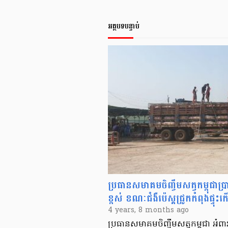
អត្ថបទបន្ទាប់
ប្រធានសមាគមចិញ្ចឹមសត្វកម្ពុជាប្រាប់ឲ
ខ្ពស់ ខណៈជំងឺប៉េស្ដជ្រូកកំពុងផ
4 years, 8 months ago
ប្រធានសមាគមចិញ្ចឹមសត្វកម្ពុជា អំពាវនា