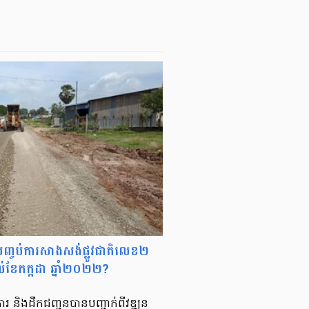
ារបញ្ចប់ការសាងសង់ផ្លូវជាតិលេខ២
់ខែកក្កដា ឆ្នាំ២០២២?
ារ និងដឹកជញ្ជូនបានបញ្ជាក់ពីវឌ្ឍន