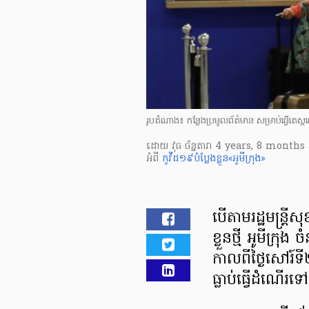
រូបតំណាង៖ កន្លែងប្រមូលព័ត៌មាន សម្រាប់ធ្វើតេស្ត
ដោយ
វុធ ច័ន្ទតារា
4 years, 8 months
អំពី
កូវីដ១៩បំប្លែងខ្លួន«អូមីក្រុង»
បើ​តាម​រដ្ឋមន្ត្រី​
ខ្លួន​ថ្មី អូ​មី​ក្រ
កាលពី​ថ្ងៃ​សៅរ៍​ទ
ធ្លាប់​ធ្វើ​ដំណើរ​ទ