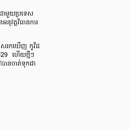
​ជាមួយ​ប្រទេស​
​អនុវត្ត​វិធានការ​
កាស​រក​ឃើញ កូ​វី​ដ​
529 ហើយ​ថ្មី​ៗ​
ូវ​បាន​ចាត់ទុកជា​