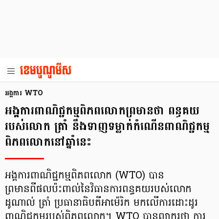
អង្គការ WTO
អង្គការពាណិជ្ជកម្មពិភពលោកព្រមានថា ពន្ធគយ
របស់លោក ត្រាំ នឹងទាញទម្លាក់កំណើនពាណិជ្ជកម្ម
ពិភពលោកនៅឆ្នាំនេះ
អង្គការពាណិជ្ជកម្មពិភពលោក (WTO) បាន
ព្រមានពីផលប៉ះពាល់នៃវិធានការពន្ធគយរបស់លោក
ដូណាល់ ត្រាំ ប្រធានាធិបតីអាម៉េរិក មកលើការដោះដូរ
ពាណិជ្ជកម្មរបស់ពិភពលោក។ WTO បានព្យាករថា ការ