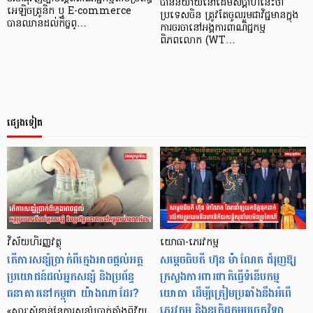
បាននិយាយនៅដើមសប្ដាហ៍នេះថា
អេឡិចត្រូនិក ឬ E-commerce
ប្រទេសចិន ត្រូវតែចូលរួមជាវិជ្ជមានក្នុង
បានឈានដល់កិច្ចព្…
ការចរចានៅអង្គការពាណិជ្ជកម្ម
ពិភពលោក (WT…
ផ្សេងទៀត
វិស័យហិរញ្ញវត្ថុ
យោធា-ភេរវកម្ម
តើការសន្សំប្រាក់ពីក្មេងអាចផ្តល់អត្ថ
សម្ដេចធិបតី ហ៊ុន ម៉ាណែត ជំរុញឱ្យ
ប្រយោជន៍ដល់អ្នកសន្សំ និងប្រព័ន្ធ
ក្រសួងការពារជាតិធ្វើទំនើបកម្ម
ធនាគារនៅកម្ពុជា យ៉ាងណាដែរ?
យោធា ដើម្បីត្រៀមប្រឆាំងនឹងអំពើ
ភេរវកម្ម និងឧក្រិដ្ឋកម្មបច្ចេកវិទ្យា
«សារៈសំខាន់នៃការសន្សំប្រាក់តាំងពីវ័យ