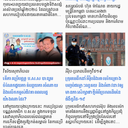
កុមារ»បានក្លាយជាប្រធានបទក្នុងទិវាសន្សំ
សម្តេចធិបតី ហ៊ុន ម៉ាណែត នាយករដ្ឋ
អាស៊ានប្រចាំឆ្នាំ២០២៤ ដែលត្រូវបាន
មន្ត្រីនៃកម្ពុជា បានអះអាងថា
សហការរៀបចំដោយធនាគារជាតិនៃក…
ប្រទេសកម្ពុជា មានហានិភ័យតិចតួច
ប៉ុណ្ណោះចំពោះការប្រឈម និងការគំរាម
កំហែងពីសំណ…
វិស័យសុខាភិបាល
អឺរ៉ុប-ប្រភពដើមកូវីដ១៩
តើការប្រើបណ្ណ ប.ស.ស បានរួម
ក្រុមមេដឹកនាំអឺរ៉ុបនិងអាមេរិកគ្រោង
ចំណែកជួយកាត់បន្ថយការចំណាយ
បញ្ចប់ជម្លោះពន្ធគយ និងអំពាវនាវឲ្យ
និងលើកកម្ពស់ជីវភាពពលរដ្ឋ
មានការសិក្សាជាថ្មីអំពីប្រភពដើមនៃ
យ៉ាងណាដែរ?
ជំងឺកូវីដ-១៩
នៅមួយរយៈចុងក្រោយនេះ ការប្រើប្រាស់
ក្រុមមេដឹកនាំសហភាពអឺរ៉ុប និងអាមេរិក
បណ្ណសមាជិក ប.ស.ស ក្នុងការទទួល
មានផែនការនឹងប្ដេជ្ញាចិត្តនៅក្នុងកិច្ចប្រជុំ
សេវាសុខាភិបាលរបស់ពលរដ្ឋមាន
កំពូលមួយនៅទីក្រុងប្រ៊ុចសែលនៅ
ការកើនឡើងគួរឱ្យកត់សម្គាល់ តែការប្រើ
សប្ដាហ៍ក្រោយនេះ ដើម្បីក្នុងនោះ…
ប្រាស់បណ្ណនេ…