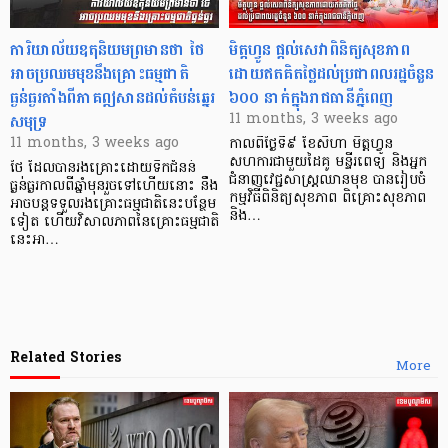
ការិយាល័យឧតុនិយមព្រមានថា ថៃ
មិត្តហ្វូន ផ្តល់សេវាពិនិត្យសុខភាព
អាចប្រឈមមុខនឹងគ្រោះធម្មជាតិ
ដោយឥតគិតថ្លៃដល់ប្រជាពលរដ្ឋចំនួន
ធ្ងន់ធ្ងរតាំងពីភាគឦសានដល់តំបន់ឆ្នេរ
៦០០ នាក់ក្នុងរាជធានីភ្នំពេញ
សមុទ្រ
11 months, 3 weeks ago
11 months, 3 weeks ago
កាលពីថ្ងៃទី៩ ខែសីហា មិត្តហ្វូន
សហការជាមួយដៃគូ មន្ទីរពេទ្យ និងអ្នក
ថៃ ដែលបានរងគ្រោះដោយទឹកជំនន់
ជំនាញវេជ្ជសាស្ត្រឈានមុខ បានរៀបចំ
ធ្ងន់ធ្ងរកាលពីឆ្នាំមុនរួចទៅហើយនោះ នឹង
កម្មវិធីពិនិត្យសុខភាព ពិគ្រោះសុខភាព
អាចបន្តទទួលរងគ្រោះធម្មជាតិនេះបន្ថែម
និង…
ទៀត ហើយវិសាលភាពនៃគ្រោះធម្មជាតិ
នេះអា…
Related Stories
More