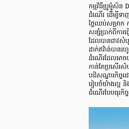
កម្មវិធីប្រូម៉ូស
ដំណើរ ដើម្បីទា
ថ្ងៃឈប់សម្រាក 
សន្សំប្រាក់ពីកា
ដែលបានជាវសំបុត
ដាក់ឥវ៉ាន់បានរហូ
ដំណើរដែលអាចបត់ប
កាន់តែប្រសើរសំបុ
បដិសណ្ឋារកិច្
រៀបចំយ៉ាងល្អ ន
ដំណើរបែបធុរកិច្ច