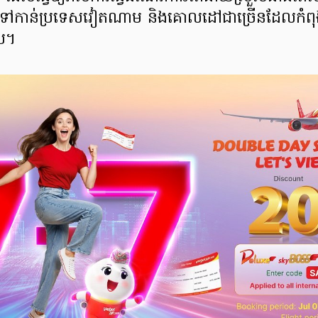
ំណើរទៅកាន់ប្រទេសវៀតណាម និងគោលដៅជាច្រើនដែលកំ
ុប។