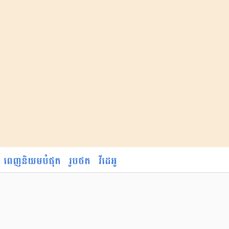
ពេញនិយមបំផុត
រូបថត
វីដេអូ