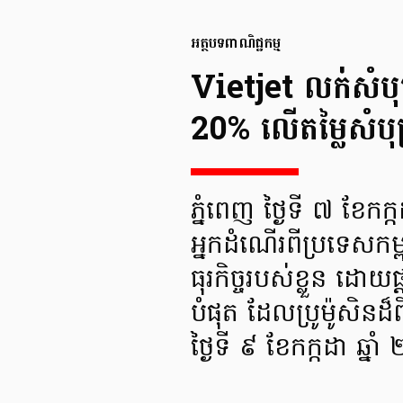
អត្ថបទពាណិជ្ជកម្ម
Vietjet លក់សំបុត
20% លើតម្លៃសំបុត
ភ្នំពេញ ថ្ងៃទី ៧ ខែ
អ្នកដំណើរពីប្រទេសកម្
ធុរកិច្ចរបស់ខ្លួន ដោយផ្
បំផុត ដែលប្រូម៉ូសិនដ
ថ្ងៃទី ៩ ខែកក្កដា ឆ្ន