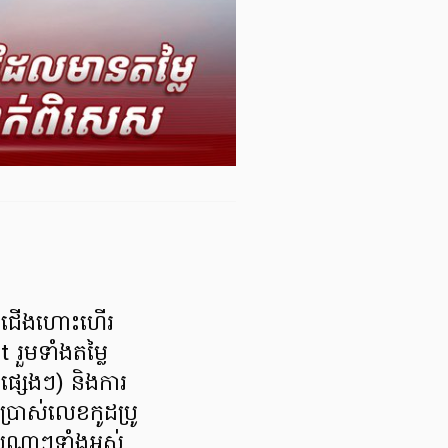
សលើជើងហោះហើរ
ួមទាំងតម្លៃ
វាផ្សេងៗ) និងការ
ប្រាស់លេខកូដប្រូ
ពេលណាៗទាំងអស់