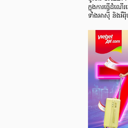
ក្នុងការធ្វើដ
ទាំងអាស៊ី និងអឺរ៉