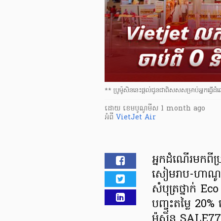
** ប្រូម៉ូសិននេះផ្តល់ជូនជាពិសសសម្រាប់អ្នកធ្
ដោយ
​ ខេមបូណូមីស
1 month ago
អំពី
VietJet Air
អ្នកដំណើរមកពីប
សៀមរាប-ហាណូយ 
សំបុត្រថ្នាក់ Ec
បញ្ចុះតម្លៃ 20%
ម៉ូសិន SALE77