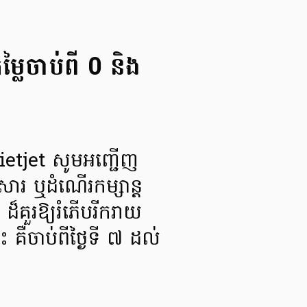
្លៃចាប់ពី 0 និង
 Vietjet សូមអញ្ជើញ
ួសារ ឬដំណើរកម្សាន្ត
៧ ដ៏គួរឱ្យរំភើបរីករាយ
 គឺចាប់ពីថ្ងៃទី ៧ ដល់