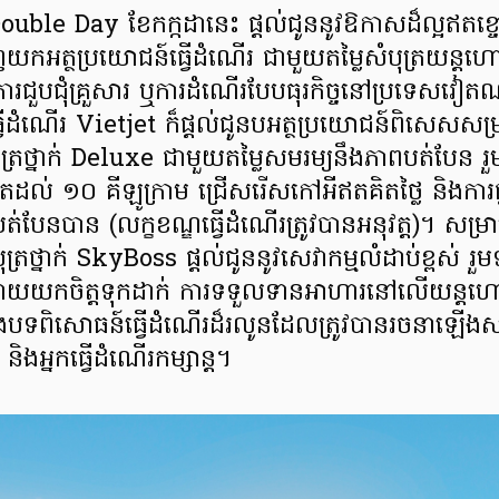
ិន Double Day ខែកក្កដានេះ ផ្តល់ជូននូវឱកាសដ៏ល្អឥតខ្ចោ
ញយកអត្ថប្រយោជន៍ធ្វើដំណើរ ជាមួយតម្លៃសំបុត្រយន្តហ
ការជួបជុំគ្រួសារ ឬការដំណើរបែបធុរកិច្ចនៅប្រទេសវៀត
រធ្វើដំណើរ Vietjet ក៏ផ្តល់ជូនបអត្ថប្រយោជន៍ពិសេសសម្
្រថ្នាក់ Deluxe ជាមួយតម្លៃសមរម្យនឹងភាពបត់បែន រួ
តដល់ ១០ គីឡូក្រាម ជ្រើសរើសកៅអីឥតគិតថ្លៃ និងការផ្លាស់ប
ែនបាន (លក្ខខណ្ឌធ្វើដំណើរត្រូវបានអនុវត្ត)។ សម្រាប
ត្រថ្នាក់ SkyBoss ផ្តល់ជូននូវសេវាកម្មលំដាប់ខ្ពស់ រួ
ចដោយយកចិត្តទុកដាក់ ការទទួលទានអាហារនៅលើយន្ត
ិងបទពិសោធន៍ធ្វើដំណើរដ៏រលូនដែលត្រូវបានរចនាឡើងសម្រ
 និងអ្នកធ្វើដំណើរកម្សាន្ត។