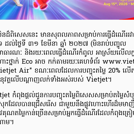
ម៉ូសិនដ៏ពិសេសនេះ មានសុពលភាពសម្រាប់ការធ្វើដំណើររវា
 ដល់ថ្ងៃទី ៣១ ខែមីនា ឆ្នាំ ២០២៧ (មិនរាប់បញ្ចូល
ាធារណៈ និងរយៈពេលធ្វើដំណើរកំពូល អាស្រ័យលើលក្ខខ
ន្តហោះថ្នាក់ Eco អាច កក់តាមរយៈគេហទំព័រ www.vi
ទ "Vietjet Air" ខណៈពេលដែលការបញ្ចុះតម្លៃ 20% លើតម្
អនុវត្តលើបណ្តាញលក់ទាំងអស់របស់ Vietjet។
t កំពុងផ្តល់ជូនការបញ្ចុះតម្លៃពិសេសសម្រាប់តម្លៃសំបុ
ុងស្រុកដែលបានជ្រើសរើស ជាមួយនឹងផ្លូវហោះហើរដ៏មមា
គុណតម្លៃកាន់ច្រើនសម្រាប់អ្នកធ្វើដំណើរដែលកំពុងត្រៀ
ណាម។