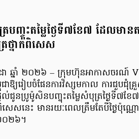
្របញ្ចុះតម្លៃថ្ងៃទី៧ខែ៧ ដែលមានតម
្រថ្នាក់ពិសេស
កក្កដា ឆ្នាំ ២០២៦ – ក្រុមហ៊ុនអាកាសចរណ៍
ពុជាឱ្យរៀបចំផែនការវិស្សមកាល ការជួបជុំគ្រ
តល់ជូនប្រូម៉ូសិនបញ្ចុះតម្លៃសំបុត្រថ្ងៃទី៧ខែ
៏ពិសេសនេះ មានរយៈពេលត្រឹមតែបីថ្ងៃប៉ុណ្ណោះ
ាំ ២០២៦។