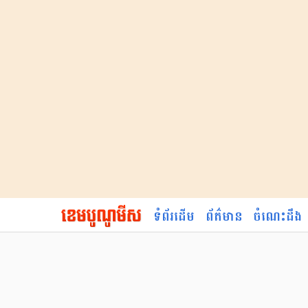
ទំព័រដើម
ព័ត៌មាន
ចំណេះដឹង