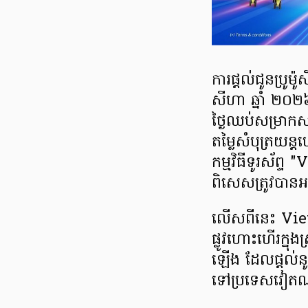
ការផ្តល់ជូនប្រូ
សីហា ឆ្នាំ ២០២៦
ថ្ងៃឈប់សម្រាកស
តម្លៃសំបុត្រយ
កម្មវិធីទូរស័ព្
ពិសេសត្រូវបាន
លើសពីនេះ Vietje
ផ្លូវហោះហើរក្ន
ឡើង ដែលផ្តល់នូវ
ទៅប្រទេសវៀត