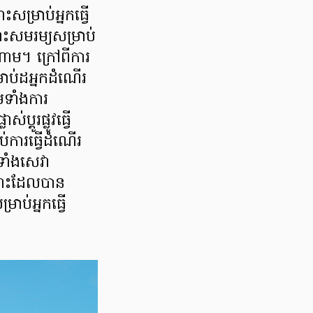
ះសម្រាប់អ្នកធ្វើ
ោះសមរម្យសម្រាប់
ណាម។ ក្រៅពីការ
រាប់ដអ្នកដំណើរ
មទាំងការ
្តូរផ្លូវធ្វើ
់ការធ្វើដំណើរ
មទាំងសេវា
ហោះដែលបាន
ាប់អ្នកធ្វើ