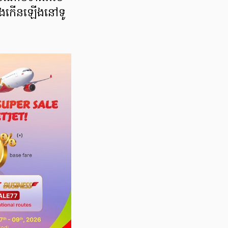
ពុងកើនឡើងនៅទូ