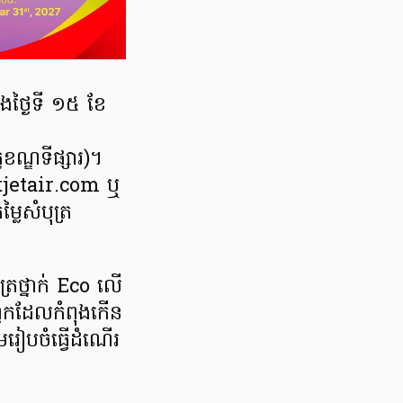
ងថ្ងៃទី ១៥ ខែ
ណ្ឌទីផ្សារ)។
etjetair.com ឬ
លៃសំបុត្រ
ត្រថ្នាក់ Eco លើ
ញឹកដែលកំពុងកើន
មរៀបចំធ្វើដំណើរ