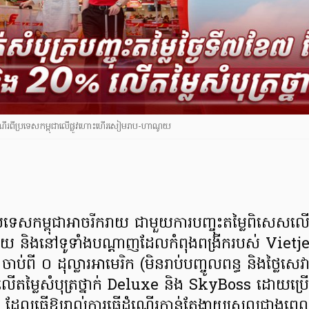
វើដំណើរពីប្រទេសកម្ពុជាលើផ្លូវហោះហើរសៀមរាប-ហាណូយ
្រទេសកម្ពុជាអាចរីករាយ ជាមួយការបញ្ចុះតម្លៃពិសេ
និងនៅទូទាំងបណ្តាញដែលកំពុងពង្រីករបស់ Vietjet រ
o ចាប់ពី ០ ដុល្លារអាមេរិក (មិនរាប់បញ្ចូលពន្ធ និងថ្លៃសេ
 លើតម្លៃសំបុត្រថ្នាក់ Deluxe និង SkyBoss ដោយប្រើ
 ដែលធ្វើឱ្យរាល់ការធ្វើដំណើរកាន់តែងាយស្រួលជាង