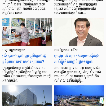
បន្ទាប់​ពី​រង​សម្ពាធ​​ពី​ការ​ទម្លាក់​ពិដាន​អត្រា​
លោកអ្នក​នាង​ខ្លះ​ប្រាកដ​ជា​បាន​​ដឹង​ឮ​តាម​
ការ​ប្រាក់ ១៨​% ដែល​កំណត់​ដោយ​
រយៈ​ការ​អាន​ព័ត៌មាន ឬ​ការ​ផ្សព្វផ្សាយ​
រដ្ឋាភិបាល​កម្ពុជា កាល​ពី​ពេល​ថ្មីៗ​នេះ
ផ្សេងៗ អំពី​ភាព​ល្បីល្បាញ​របស់​ជន​
ឥឡូវ​នេះ ធនាគ…
បរទេស​មួយ​ចំនួន ដែល…
បញ្ហា​អត្រា​ការប្រាក់
ពាណិជ្ជករជោគជ័យ
គ្រឹះស្ថាន​មីក្រូ​ហិរញ្ញវត្ថុ​នឹង​ជួប​វិបត្តិ​
ឧកញ៉ា លី ហួរ៖ ដើមទុនរកស៊ីដំបូង
ធ្ងន់ធ្ងរ​ឈាន​ទៅ​រក​ការ​ក្ស័យធន?
របស់ខ្ញុំកើតចេញពីជ្រូក១ក្បាល
ក្រុម​អ្នក​ជំនាញ​នៅ​ក្នុង​វិស័យ​ធនាគារ
និយាយ​ពី​ឈ្មោះ លី ហួរ មាន​ប្រជាជន​
ហិរញ្ញវត្ថុ​និង​ប្រតិបត្តិករ​ហិរញ្ញ​វត្ថុ បាន​​
ភាគ​ច្រើន ប្រាកដ​ជា​ស្គាល់​ច្បាស់​ណាស់
លើក​ឡើង​ប្រហាក់​ប្រហែល​គ្នា​ថា ការ​ធ្វើ​
តាមរយៈ លីហួរ ដូរ​លុយ ប្តូរ​បា្រក់ និង​
អន្តរាគមន៍​ព…
លក់​មាស នៅ​ផ្សារ​អូរ​ឫ…