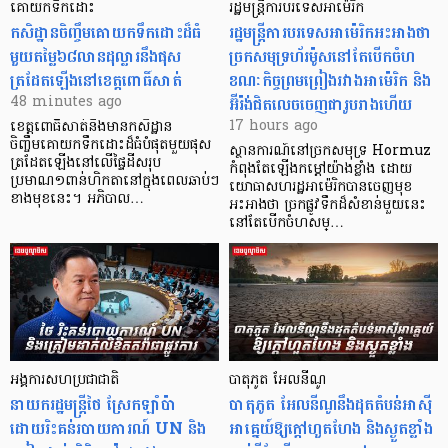
គោយកទឹកដោះ
រដ្ឋមន្ត្រីការបរទេសអាម៉េរិក
កសិដ្ឋានចិញ្ចឹមគោយកទឹកដោះដ៏ធំ
រដ្ឋមន្ត្រីការបរទេសអាម៉េរិកអះអាងថា
មួយតម្លៃ៦៨លានដុល្លារនឹងផុស
ច្រកសមុទ្រហ័រម៉ូសនៅតែបើកចំហ
ត្រដែតឡើងនៅខេត្តពោធិ៍សាត់
ខណៈកិច្ចព្រមព្រៀងរវាងអាម៉េរិក និង
អ៊ីរ៉ង់ជិតលេចចេញជារូបរាងហើយ
48 minutes ago
17 hours ago
ខេត្តពោធិ៍សាត់នឹងមានកសិដ្ឋាន
ចិញ្ចឹមគោយកទឹកដោះដ៏ធំបំផុតមួយផុស
ស្ថានការណ៍នៅច្រកសមុទ្រ Hormuz
ត្រដែតឡើងនៅលើផ្ទៃដីសរុប
កំពុងតែឡើងកម្ដៅយ៉ាងខ្លាំង ដោយ
ប្រមាណ១ពាន់ហិកតានៅក្នុងពេលឆាប់ៗ
យោធាសហរដ្ឋអាម៉េរិកបានចេញមុខ
ខាងមុខនេះ។ អភិបាល…
អះអាងថា ច្រកផ្លូវទឹកដ៏សំខាន់មួយនេះ
នៅតែបើកចំហសម្…
អង្គការសហប្រជាជាតិ
បាតុភូត អែលនីណូ
នាយករដ្ឋមន្ត្រី​ថៃ ស្រែកឡាំប៉ា
បាតុភូត អែលនីណូ​នឹងដុតតំបន់អាស៊ី
ដោយរិះគន់របាយការណ៍ UN និង
អាគ្នេយ៍ឱ្យក្តៅហួតហែង និងស្ងួតខ្លាំង