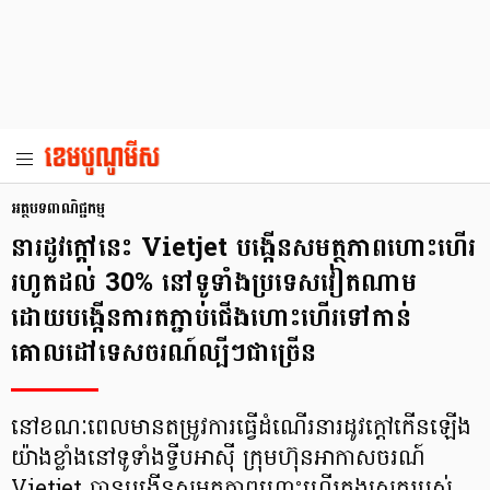
អត្ថបទពាណិជ្ជកម្ម
នារដូវក្តៅនេះ Vietjet បង្កើនសមត្ថភាពហោះហើរ
រហូតដល់ 30% នៅទូទាំងប្រទេសវៀតណាម
ដោយបង្កើនការតភ្ជាប់ជើងហោះហើរទៅកាន់
គោលដៅទេសចរណ៍ល្បីៗជាច្រើន
នៅខណៈពេលមានតម្រូវការធ្វើដំណើរនារដូវក្តៅកើនឡើង
យ៉ាងខ្លាំងនៅទូទាំងទ្វីបអាស៊ី ក្រុមហ៊ុនអាកាសចរណ៍