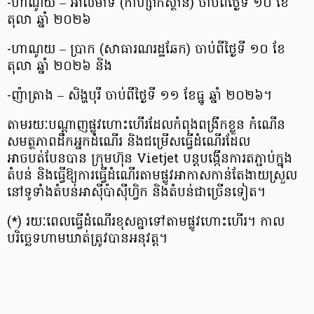
-ហាណូយ – អាល់ម៉ាទី (កាហ្សាក់ស្ថាន) ចាប់ពីថ្ងៃទី ១០ ខែ
តុលា ឆ្នាំ ២០២៦
-ហាណូយ – ប្រាក (សាធារណរដ្ឋឆែក) ចាប់ពីថ្ងៃទី ១០ ខែ
តុលា ឆ្នាំ ២០២៦ និង
-ញ៉ាត្រាង – សិង្ហបុរី ចាប់ពីថ្ងៃទី ១១ ខែធ្នូ ឆ្នាំ ២០២៦។
តាមរយៈបណ្តាញផ្លូវហោះហើរដែលកំពុងពង្រីកខ្លួន កំណើន
សមត្ថភាពដឹកអ្នកដំណើរ និងជម្រើសធ្វើដំណើរដែល
អាចបត់បែនបាន ក្រុមហ៊ុន Vietjet បន្តបង្កើនការតភ្ជាប់ក្នុង
តំបន់ និងធ្វើឱ្យការធ្វើដំណើរតាមផ្លូវអាកាសកាន់តែងាយស្រួល
នៅទូទាំងតំបន់អាស៊ីប៉ាស៊ីហ្វិក និងតំបន់ជាច្រើនទៀត។
(*) រយៈពេលធ្វើដំណើរខុសគ្នាទៅតាមផ្លូវហោះហើរ។ កាល
បរិច្ឆេទហាមឃាត់ត្រូវបានអនុវត្ត។