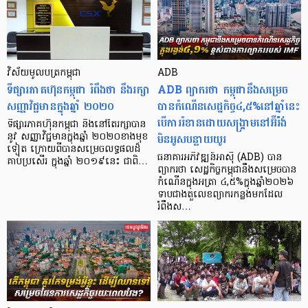
វិស័យមូលបត្រកម្ពុជា
ADB
ទីផ្សារភាគហ៊ុនកម្ពុជា រំពឹងថា នឹងរក្សា
ADB ព្យាករថា កម្ពុជានឹងសម្រេច
សញ្ញាវិជ្ជមានក្នុងឆ្នាំ ២០២០
បានកំណើនសេដ្ឋកិច្ច៤,៥%នៅឆ្នាំនេះ
បើការរំខានដោយសង្គ្រាមនៅអ៊ីរ៉ង់
ទីផ្សារភាគហ៊ុនកម្ពុជា នឹងនៅតែរក្សាបាន
មិនអូសបន្លាយយូរ
នូវ សញ្ញាវិជ្ជមានក្នុងឆ្នាំ ២០២០ខាងមុខ
ទៀត ក្រោយពីបានសម្រេចលទ្ធផលដ៏
ធនាគារអភិវឌ្ឍន៍អាស៊ី (ADB) បាន
គាប់ប្រសើរ ក្នុងឆ្នាំ ២០១៩នេះ ជាពិ…
ព្យាករថា សេដ្ឋកិច្ចកម្ពុជានឹងសម្រេចបាន
កំណើនក្នុងអត្រា ៤,៥%ក្នុងឆ្នាំ២០២៦
ទាបជាងតួលេខព្យាករកន្លងមកដែល
រំពឹងស…