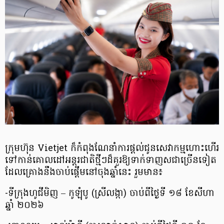
ក្រុមហ៊ុន Vietjet ក៏កំពុងណែនាំការផ្តល់ជូនសេវាកម្មហោះហើរ
ទៅកាន់គោលដៅអន្តរជាតិថ្មីៗដ៏គួរឱ្យទាក់ទាញសជាច្រើនទៀត
ដែលគ្រោងនឹងចាប់ផ្តើមនៅចុងឆ្នាំនេះ រួមមាន៖
-ទីក្រុងហូជីមិញ – កូឡុំបូ (ស្រីលង្កា) ចាប់ពីថ្ងៃទី ១៨ ខែសីហា
ឆ្នាំ ២០២៦