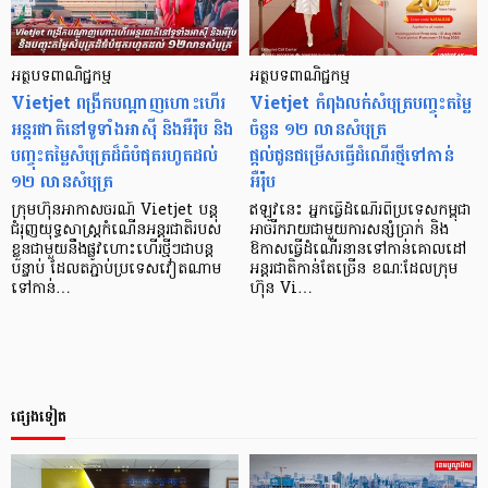
អត្ថបទពាណិជ្ជកម្ម
អត្ថបទពាណិជ្ជកម្ម
Vietjet ពង្រីកបណ្តាញហោះហើរ
Vietjet កំពុងលក់សំបុត្របញ្ចុះតម្លៃ
អន្តរជាតិនៅទូទាំងអាស៊ី និងអឺរ៉ុប និង
ចំនួន ១២ លានសំបុត្រ
បញ្ចុះតម្លៃសំបុត្រដ៏ធំបំផុតរហូតដល់
ផ្តល់ជូនជម្រើសធ្វើដំណើរថ្មីទៅកាន់
១២ លានសំបុត្រ
អឺរ៉ុប
ក្រុមហ៊ុនអាកាសចរណ៍ Vietjet បន្ត
ឥឡូវនេះ អ្នកធ្វើដំណើរពីប្រទេសកម្ពុជា
ជំរុញយុទ្ធសាស្ត្រកំណើនអន្តរជាតិរបស់
អាចរីករាយជាមួយការសន្សំប្រាក់ និង
ខ្លួនជាមួយនឹងផ្លូវហោះហើរថ្មីៗជាបន្ត
ឱកាសធ្វើដំណើរនានទៅកាន់គោលដៅ
បន្ទាប់ ដែលតភ្ជាប់ប្រទេសវៀតណាម
អន្តរជាតិកាន់តែច្រើន ខណៈដែលក្រុម
ទៅកាន់…
ហ៊ុន Vi…
ផ្សេងទៀត