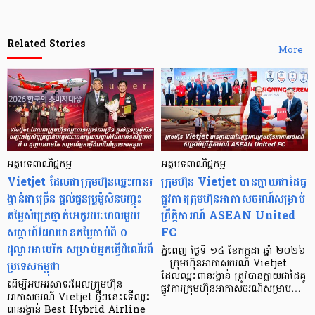
Related Stories
More
អត្ថបទពាណិជ្ជកម្ម
អត្ថបទពាណិជ្ជកម្ម
Vietjet ដែលជាក្រុមហ៊ុនឈ្នះពានរ
ក្រុមហ៊ុន Vietjet បានក្លាយជាដៃគូ
ង្វាន់ជាច្រើន ផ្តល់ជូនប្រូម៉ូសិនបញ្ចុះ
ផ្លូវការក្រុមហ៊ុនអាកាសចរណ៍សម្រាប់
តម្លៃសំបុត្រថ្នាក់អេកូរយៈពេលមួយ
ព្រឹត្តិការណ៍ ASEAN United
សប្តាហ៍ដែលមានតម្លៃចាប់ពី ០
FC
ដុល្លារអាមេរិក​ សម្រាប់អ្នកធ្វើដំណើរពី
ភ្នំពេញ ថ្ងៃទី ១៤ ខែកក្កដា ឆ្នាំ ២០២៦
ប្រទេសកម្ពុជា
– ក្រុមហ៊ុនអាកាសចរណ៍ Vietjet
ដែលឈ្នះពានរង្វាន់ ត្រូវបានក្លាយជាដៃគូ
ដើម្បីអបអរសាទរដែលក្រុមហ៊ុន
ផ្លូវការក្រុមហ៊ុនអាកាសចរណ៍សម្រាប…
អាកាសចរណ៍ Vietjet ថ្មីៗនេះទើឈ្នះ
ពានរង្វាន់ Best Hybrid Airline