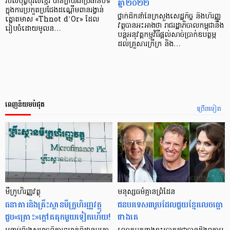
ឆ្នាំ២០២២
របស់បុព្វបុរសខ្មែរ បានក្លាយជាប្រធានបទ
ក្នុងការប្រកួតប្រជែងដណ្តើមពានរង្វាន់
ថ្នាក់ដឹកនាំនៃក្រសួងសេដ្ឋកិច្ច និងហិរញ្ញ
ត្នោតមាស «Thnot d’Or» ដែល
វត្ថុបានអះអាងថា រាជរដ្ឋាភិបាលកម្ពុជានឹង
រៀបចំដោយមូលន…
បន្តអនុវត្តកម្មវិធីផ្តល់សាច់ប្រាក់ឧបត្ថម្ភ
ដល់គ្រួសារក្រីក្រ និង…
ពេញនិយមបំផុត
ច្រើនទៀត
មីក្រូ​ហិរញ្ញវត្ថុ
មនុស្ស​ធម៌​គ្មាន​ព្រំដែន
ធនាគារ​និង​គ្រឹះស្ថាន​មីក្រូ​ហិរញ្ញវត្ថុ​
ជន​បរទេស​៣​រូប​ដែល​ជួយ​ខ្មែរ​លេច​ធ្លោ​
ជួប«គ្រោះ»ក្តៅ​គគុក​មួយ​ទៀត​ហើយ!
ជាង​គេ