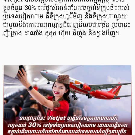
Vietjet បានបង្កើនសមត្ថភាពហោះហើរក្នុងស្រុករបស់
ខ្លួនចំនួន 30% លើផ្លូវសំខាន់ៗដែលតភ្ជាប់ទីក្រុងធំៗរបស់
ប្រទេសវៀតណាម គឺទីក្រុងហូជីមិញ និងទីក្រុងហាណូយ
ជាមួយនឹងគោលដៅកម្សាន្តដ៏ពេញនិយមជាច្រើន រួមមាន៖
ញ៉ាត្រាង ដាណាំង ភូគុក ហ៊ុយ គីញ៉ុង និងក្វាងប៊ិញ។