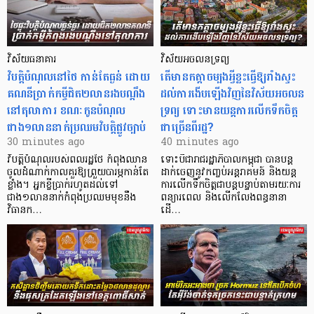
វិស័យធនាគារ
វិស័យអចលនទ្រព្យ
វិបត្តិបំណុល​នៅថៃ កាន់តែធ្ងន់ ដោយ
តើមានកត្តាចម្បងអ្វីខ្លះធ្វើឱ្យរាំងស្ទះ
គណនីប្រាក់កម្ចីជិត២លានរងបណ្តឹង
ដល់ការងើបឡើងវិញនៃវិស័យអចលន
នៅតុលាការ ខណៈកូនបំណុល
ទ្រព្យ ទោះមានយន្តការលើកទឹកចិត្ត
ជាង១លាននាក់ប្រឈមវិបត្តិផ្លូវច្បាប់
ជាច្រើនពីរដ្ឋ?
30 minutes ago
40 minutes ago
វិបត្តិបំណុលរបស់ពលរដ្ឋថៃ កំពុងឈាន
ទោះបីជារាជរដ្ឋាភិបាលកម្ពុជា បានបន្ត
ចូលដំណាក់កាលគួរឱ្យព្រួយបារម្ភកាន់តែ
ដាក់ចេញនូវកញ្ចប់អន្តរាគមន៍ និងយន្ត
ខ្លាំង។ អ្នកខ្ចីប្រាក់​រហូតដល់​ទៅ
ការលើកទឹកចិត្តជាបន្តបន្ទាប់តាមរយៈការ
ជាង១លាននាក់កំពុងប្រឈមមុខនឹង
ពន្យារពេល និងលើកលែងពន្ធនានា
វិធានក…
ដើ…