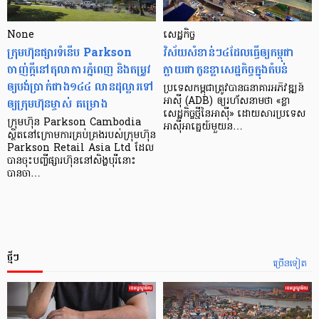
None
សេដ្ឋកិច្ច​
ក្រុមហ៊ុនផ្សារទំនើប Parkson
វិស័យ​សំខាន់ៗ​៤​ដែល​ធ្វើ​ឲ្យ​កម្ពុជា​
ចាញ់ក្ដីនៅតុលាការភ្នំពេញ និងតម្រូវ
ក្លាយ​ជា​កូន​ខ្លា​សេដ្ឋកិច្ច​ក្នុង​តំបន់
ឲ្យបង់ប្រាក់ជាង១៤៤ លានដុល្លារទៅ
ប្រទេស​កម្ពុជា​ត្រូវ​បាន​ធនាគារ​អភិវឌ្ឍន៍​
ឲ្យក្រុមហ៊ុនម្ចាស់ គម្រោង
អាស៊ី (ADB) ឲ្យ​រហ័ស​នាមថា «ខ្លា​
សេដ្ឋកិច្ច​ថ្មី​នៃ​អាស៊ី» ដោយសារ​ប្រទេស​
ក្រុមហ៊ុន Parkson Cambodia
អាស៊ី​អាគ្នេយ៍​មួយ​ន…
ស្ថិតនៅក្រោមការគ្រប់គ្រងរបស់ក្រុមហ៊ុន
Parkson Retail Asia Ltd ដែល
បានចុះបញ្ចីផ្សារហ៊ុននៅសិង្ហបុរីនោះ
បានចា…
ថ្មីៗ
ច្រើនទៀត