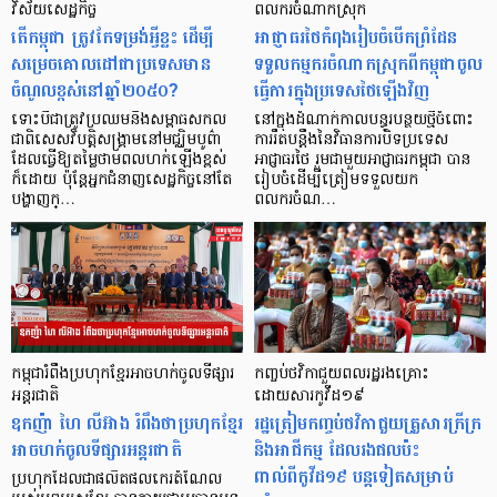
វិស័យសេដ្ឋកិច្ច
ពលករចំណាកស្រុក
តើកម្ពុជា ត្រូវកែទម្រង់អ្វីខ្លះ ដើម្បី
អាជ្ញាធរថៃកំពុងរៀបចំបើកព្រំដែន
សម្រេចគោលដៅជាប្រទេសមាន
ទទួលកម្មករចំណាកស្រុកពីកម្ពុជាចូល
ចំណូលខ្ពស់នៅឆ្នាំ២០៥០?
ធ្វើការក្នុងប្រទេសថៃឡើងវិញ
ទោះបីជាត្រូវប្រឈមនឹងសម្ពាធសកល
នៅក្នុងដំណាក់កាលបន្ធូរបន្ថយថ្មីចំពោះ
ជាពិសេសវិបត្តិសង្គ្រាមនៅមជ្ឈិមបូព៌ា
ការរឹតបន្តឹងនៃវិធានការបិទប្រទេស
ដែលធ្វើឱ្យតម្លៃថាមពលហក់ឡើងខ្ពស់
អាជ្ញាធរថៃ រួមជាមួយអាជ្ញាធរកម្ពុជា បាន
ក៏ដោយ ប៉ុន្តែអ្នកជំនាញសេដ្ឋកិច្ចនៅតែ
រៀបចំដើម្បីត្រៀមទទួលយក
បង្ហាញក្…
ពលករចំណ…
កម្ពុជារំពឹងប្រហុកខ្មែរអាចហក់ចូលទីផ្សារ
កញ្ចប់ថវិកាជួយពលរដ្ឋរងគ្រោះ
អន្តរជាតិ
ដោយសារកូវីដ១៩
ឧកញ៉ា ហៃ លីអ៊ាង រំពឹងថាប្រហុកខ្មែរ
រដ្ឋត្រៀមកញ្ចប់ថវិកាជួយគ្រួសារក្រីក្រ
អាចហក់ចូលទីផ្សារអន្តរជាតិ
និងអាជីកម្ម ដែលរងផលប៉ះ
ពាល់ពីកូវីដ១៩ បន្តទៀតសម្រាប់
ប្រហុកដែលជាផលិតផលកេរតំណែល