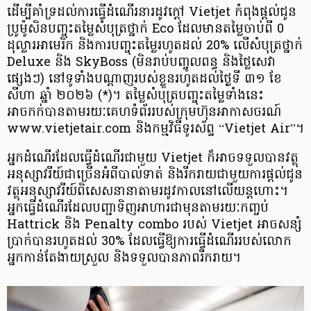
ដើម្បីគាំទ្រដល់ការធ្វើដំណើរនារដូវក្តៅ Vietjet កំពុងផ្តល់ជូន
ប្រូម៉ូសិនបញ្ចុះតម្លៃសំបុត្រថ្នាក់ Eco ដែលមានតម្លៃចាប់ពី 0
ដុល្លារអាមេរិក និងការបញ្ចុះតម្លៃរហូតដល់ 20% លើសំបុត្រថ្នាក់
Deluxe និង SkyBoss (មិនរាប់បញ្ចូលពន្ធ និងថ្លៃសេវា
ផ្សេងៗ) នៅទូទាំងបណ្តាញរបស់ខ្លួនរហូតដល់ថ្ងៃទី ៣១ ខែ
សីហា ឆ្នាំ ២០២៦ (*)។ តម្លៃសំបុត្របញ្ចុះតម្លៃទាំងនេះ
អាចកក់បានតាមរយៈគេហទំព័ររបស់ក្រុមហ៊ុនអាកាសចរណ៍
www.vietjetair.com និងកម្មវិធីទូរស័ព្ទ “Vietjet Air”។
អ្នកដំណើរដែលធ្វើដំណើរជាមួយ Vietjet ក៏អាចទទួលបានវត្ថុ​
អនុស្សាវរីយ៍ជាច្រើនអំពីបាល់ទាត់ និងរីករាយជាមួយការផ្តល់ជូន
វត្ថុ​អនុស្សាវរីយ៍ពិសេសនានាតាមរដូវកាលនៅលើយន្តហោះ។
អ្នកធ្វើដំណើរដែលបញ្ជាទិញអាហារជាមុនតាមរយៈកញ្ចប់
Hattrick និង Penalty combo របស់ Vietjet អាចសន្សំ
ប្រាក់បានរហូតដល់ 30% ដែលធ្វើឱ្យការធ្វើដំណើររបស់លោក
អ្នកកាន់តែងាយស្រួល និងទទួលបានភាពរីករាយ។