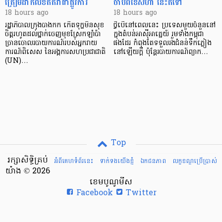
ត្រៀមដាក់លិខិតតវ៉ាជាផ្លូវការ
ចាប់ពីខែសីហា នេះតទៅ
18 hours ago
18 hours ago
រដ្ឋាភិបាលក្រុងបាងកក កើតទុក្ខមិនសុខ
ថ្វីបើនៅពេលនេះ ប្រទេសមួយចំនួននៅ
ចិត្តរហូតដល់ថ្នាក់ចេញមុខស្រែកឡាំប៉ា
ក្នុងតំបន់អាស៊ីអាគ្នេយ៍ រួមទាំងកម្ពុជា
ច្រានចោលរបាយការណ៍របស់អ្នករាយ
ផងដែរ កំពុងតែទទួលរងជំនន់ទឹកភ្លៀង
ការណ៍ពិសេស នៃអង្គការសហប្រជាជាតិ
នៅឡើយក្តី ប៉ុន្តែរបាយការណ៍ព្យាក…
(UN)…
Top
រក្សាសិទ្ធិគ្រប់
អំពីគេហទំព័រនេះ
ទាក់ទងយើងខ្ញំ
ឯកជនភាព
លក្ខខណ្ឌ​ប្រើ​ប្រាស់
យ៉ាង © 2026
ខេមបូណូមីស
Facebook
Twitter