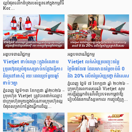
ល្អបំផុតលើកដំបូងរបស់ខ្លួននៅក្នុងកម្មវិធី
Kor…
អត្ថបទពាណិជ្ជកម្ម
អត្ថបទពាណិជ្ជកម្ម
Vietjet ជាប់ឈ្មោះក្នុងចំណោម
Vietjet លក់សំបុត្របញ្ចុះតម្លៃ
ក្រុមហ៊ុនល្អបំផុតសម្រាប់កន្លែងធ្វើការ
ថ្ងៃទី៧ខែ៧ ដែលមានតម្លៃចាប់ពី 0
ដ៏ល្អនៅអាស៊ី រយៈពេលប្រាំមួយឆ្នាំ
និង 20% លើតម្លៃសំបុត្រថ្នាក់ពិសេស
ជាប់ៗគ្នា
ភ្នំពេញ ថ្ងៃទី ៧ ខែកក្កដា ឆ្នាំ ២០២៦ –
ក្រុមហ៊ុនអាកាសចរណ៍ Vietjet សូម
ភ្នំពេញ ថ្ងៃទី១៣ ខែកក្កដា ឆ្នាំ២០២៦ –
អញ្ជើញអ្នកដំណើរពីប្រទេសកម្ពុជាឱ្យ
ក្រុមហ៊ុន Vietjet ត្រូវបានដាក់ឈ្មោះ
រៀបចំផែនការវិស្សមកាល ការជួបជុំគ្រួ…
ជាក្រុមហ៊ុនមួយក្នុងចំណោមក្រុមហ៊ុនល្អ
បំផុតសម្រាប់កន្លែងធ្វើការដ៏ល្អ…