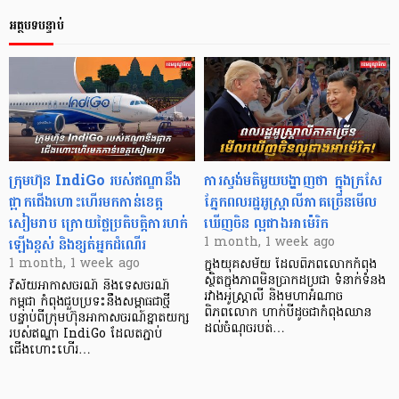
អត្ថបទបន្ទាប់
ក្រុមហ៊ុន IndiGo របស់ឥណ្ឌានឹង
ការស្ទង់មតិមួយបង្ហាញថា ក្នុងក្រសែ
ផ្អាកជើងហោះហើរមកកាន់ខេត្ត
ភ្នែកពលរដ្ឋអូស្ត្រាលីភាគច្រើនមើល
សៀមរាប ក្រោយថ្លៃប្រតិបត្តិការហក់
ឃើញចិន ល្អជាងអាម៉េរិក
ឡើងខ្ពស់ និងខ្សត់អ្នកដំណើរ
1 month, 1 week ago
1 month, 1 week ago
ក្នុងយុគសម័យ ដែលពិភពលោកកំពុង
ស្ថិតក្នុងភាពមិនប្រាកដប្រជា ទំនាក់ទំនង
វិស័យអាកាសចរណ៍ និងទេសចរណ៍
រវាងអូស្ត្រាលី និងមហាអំណាច
កម្ពុជា កំពុងជួបប្រទះនឹងសម្ពាធជាថ្មី
ពិភពលោក ហាក់បីដូចជាកំពុងឈាន
បន្ទាប់ពីក្រុមហ៊ុនអាកាសចរណ៍ខ្នាតយក្ស
ដល់ចំណុចរបត់…
របស់ឥណ្ឌា IndiGo ដែលតភ្ជាប់
ជើងហោះហើរ…