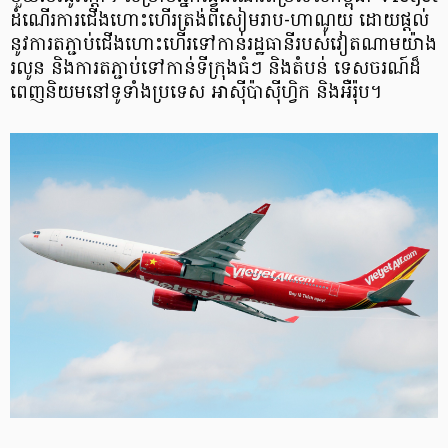
ដំណើរការជើងហោះហើរត្រង់ពីសៀមរាប-ហាណូយ ដោយផ្តល់
នូវការតភ្ជាប់ជើងហោះហើរទៅកាន់រដ្ឋធានីរបស់វៀតណាមយ៉ាង
រលូន និងការតភ្ជាប់ទៅកាន់ទីក្រុងធំៗ និងតំបន់ ទេសចរណ៍ដ៏
ពេញនិយមនៅទូទាំងប្រទេស អាស៊ីប៉ាស៊ីហ្វិក និងអឺរ៉ុប។