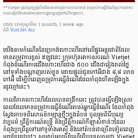
**Vietjet ផ្តល់ជូនប្រូម៉ូសិនពិសេសនារដូវកាលបាល់ទាត់ សម្រាប់ការធ្វើដំណើរប្រកបដោយ
ការសន្សំសំចៃអមដោយអាហារឆ្ងុយឆ្ងាញ់នៅលើយន្តហោះ
ដោយ
​ ខេមបូណូមីស
1 month, 1 week ago
អំពី
VietJet Air
យើងតាមកំណើននៃប្រេកង់ហោះហើរនៅលើផ្លូវអន្តរជាតិដែល
មានតម្រូវការខ្ពស់ ឥឡូវនេះ ក្រុមហ៊ុនអាកាសចរណ៍ Vietjet
កំពុងដំណើរការជើងហោះហើរជាង ៥០០ ជើងជារៀងរាល់ថ្ងៃ
នៅទូទាំងបណ្តាញរបស់ខ្លួន ដោយផ្តល់ជូនកៅអីជាង ៨,៨ លាន
កៅអី ដើម្បីបំពេញតម្រូវការធ្វើដំណើរដែលកំពុងកើនឡើងក្នុង
រដូវក្ដៅនេះ។
កាលវិភាគហោះហើរដែលបានពង្រីកនេះ ត្រូវបានធ្វើឡើងស្រប
ពេលដែលមានតម្រូវការធ្វើដំណើររបស់អ្នកធ្វើដំណើរ ដែលកំពុង
ស្វែងរកបទពិសោធន៍កម្សាន្តថ្មីៗក្នុងតំបន់ ចូលរួមពិធីបុណ្យ
វប្បធម៌ ព្រឹត្តិការណ៍តន្ត្រី និងព្រឹត្តិការណ៍កីឡាសំខាន់ៗដែល
កំពុងប្រព្រឹត្តទៅនៅទូទាំងអាស៊ី និងនៅតំបន់ជាច្រើនទៀតពេញ
មួយខែរដូវក្តៅ។ សម្រាប់អ្នកធ្វើដំណើរពីប្រទេសកម្ពុជា Vietjet