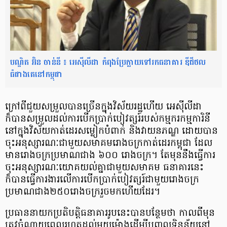
បណ្ឌិត អ៊ិន ចាន់នី ៖ អេស៊ីលីដា កំពុង​ប្រែក្លាយ​ទៅ​រក​ធនាគារ ឌីជីថល​
ធំជាងគេ​នៅ​កម្ពុជា
ក្រៅពីជួយ​សម្រួលបាន​ច្រើន​ក្នុង​វិស័យរដ្ឋហើយ អេស៊ីលីដា
ក៏បាន​សម្រួល​ដល់ការ​បើកប្រាក់​បៀវត្សរ៍​​របស់កម្មករ​កម្មការិនី​
នៅក្នុង​វិស័យ​កាត់ដេរ​សម្លៀក​បំពាក់ និងវាយ​នភណ្ឌ ដោយបាន​
ចុះអនុស្សារណៈ​ជាមួយសមាគម​រោងចក្រ​កាត់ដេរ​កម្ពុជា ដែល
មាន​រោងចក្រ​ប្រមាណ​ជាង ៦០០ រោងចក្រ។ តែមុន​នឹងធ្វើការ​
ចុះអនុស្សារណៈ​យោគយល់​គ្នា​ជាមួយ​សមាគម ធនាគារនេះ
ក៏បាន​ធ្វើការងារ​លើការ​បើកប្រាក់​បៀវត្សរ៍​ជាមួយរោងចក្រ​
ប្រមាណជាង​២៥០​រោងចក្រ​រួចមក​ហើយដែរ។
ប្រធាន​នាយក​ប្រតិបត្តិ​ធនាគារ​រូបនេះបាន​បន្ថែមថា កាលពីមុន​
ត្រូវចំណាយ​ពេលរហូត​ដល់មួយ​ម៉ោង​ដើម្បី​បញ្ជូល​ទិន្នន័យ​នៅ