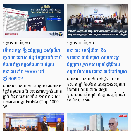
អត្ថបទពាណិជ្ជកម្ម
អត្ថបទពាណិជ្ជកម្ម
តើមានកត្តាអ្វីខ្លះជំរុញឱ្យ អេស៊ីលីដា
ធនាគារ អេស៊ីលីដា និង
ក្លាយជាធនាគារខ្មែរតែមួយគត់ ជាប់
ទូរគមនាគមន៍កម្ពុជា សហការគ្នា
ចំណាត់ថ្នាក់ក្នុងចំណោម កំពូល
ជំរុញការទូទាត់តាមប្រព័ន្ធឌីជីថល
ធនាគារទាំង ១០០០ នៅ
សម្រាប់សេវាទូរគមនាគមន៍នៅកម្ពុជា
ឆ្នាំ២០២៦?
ធនាគារ អេស៊ីលីដា នៅថ្ងៃទី ៧ ខែ
ឧសភា ឆ្នាំ ២០២៦ បានចុះអនុស្សរណៈ
ធនាគារ អេស៊ីលីដា បានក្លាយជាធនាគារ
នៃការយោគយល់គ្នា ជាមួយ
ខ្មែរតែមួយគត់ ដែលបានជាប់ក្នុងចំណាត់
ទូរគមនាគមន៍កម្ពុជា ជំរុញការប្រើប្រាស់
ថ្នាក់ កំពូលធនាគារទាំង ១០០០ របស់
សេវាកម្មរបស់ធ…
ពិភពលោកឆ្នាំ ២០២៦ (Top 1000
W…