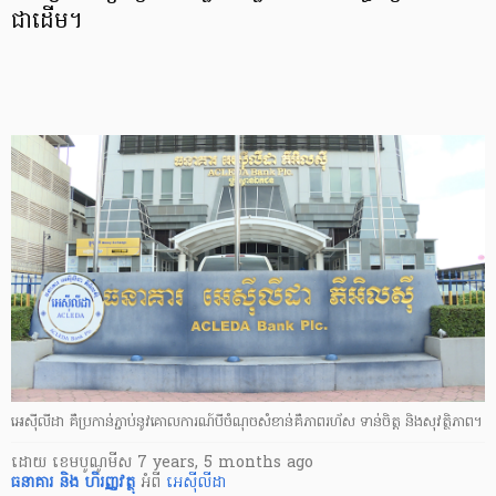
ជាដើម។
អេស៊ីលីដា គឺប្រកាន់ភ្ជាប់នូវគោលការណ៍បីចំណុចសំខាន់គឺភាពរហ័ស ទាន់ចិត្ត និងសុវត្ថិភាព។
ដោយ
​ ខេមបូណូមីស
7 years, 5 months ago
ធនាគារ និង ហិរញ្ញវត្ថុ
អំពី
អេស៊ីលីដា