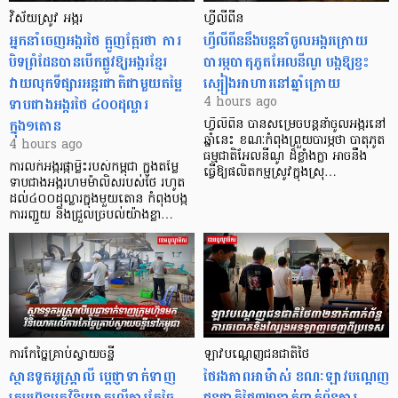
វិស័យស្រូវ អង្ករ
ហ្វីលីពីន
អ្នកនាំចេញអង្ករថៃ ត្អូញត្អែរថា ការ
ហ្វីលីពីននឹងបន្តនាំចូលអង្ករក្រោយ
បិទព្រំដែនបានបើកផ្លូវឱ្យអង្ករខ្មែរ
បារម្ភបាតុភូតអែលនីណូ បង្កឱ្យខ្វះ
វាយលុកទីផ្សារអន្តរជាតិជាមួយតម្លៃ
ស្បៀងអាហារនៅឆ្នាំក្រោយ
ទាបជាងអង្ករថៃ ៤០០ដុល្លារ
4 hours ago
ក្នុង១តោន
ហ្វីលីពីន បាន​សម្រេចបន្តនាំចូលអង្ករនៅ
ឆ្នាំនេះ ខណៈកំពុងព្រួយបារម្ភថា បាតុភូត
4 hours ago
ធម្មជាតិអែលនីណូ ដ៏ខ្លាំងក្លា​ អាចនឹង
ការលក់អង្ករផ្កាម្លិះរបស់កម្ពុជា ក្នុងតម្លៃ
ធ្វើឱ្យផលិតកម្មស្រូវក្នុងស្រុ…
ទាបជាងអង្ករហមម៉ាលិសរបស់ថៃ រហូត
ដល់៤០០ដុល្លារក្នុងមួយតោន កំពុងបង្ក
ការរញ្ជួយ និងជ្រួលច្របល់យ៉ាងខ្លា…
ការកែច្នៃគ្រាប់ស្វាយចន្ទី
ឡាវបណ្តេញជនជាតិថៃ
ស្ថានទូតអូស្ត្រាលី ប្តេជ្ញាទាក់ទាញ
ថៃរងភាពអាម៉ាស់ ខណៈឡាវបណ្តេញ
ក្រុមហ៊ុនមក​វិនិយោគលើការកែច្នៃ
ជនជាតិថៃ៣២នាក់ពាក់ព័ន្ធការ