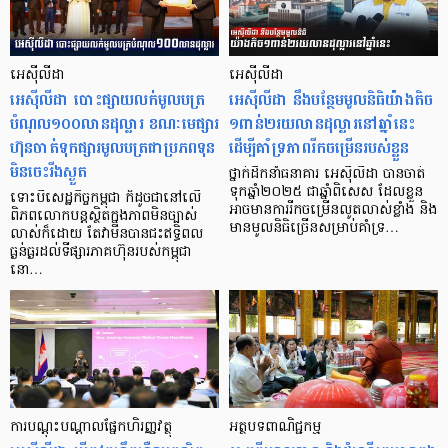
អេស៊ីលីដា
អេស៊ីលីដា
អេស៊ីលីដា បោះផ្សាយលក់មូលបត្រ
អេស៊ីលីដា នឹងបន្ថែមមូលនិធិយ៉ាងតិច
បំណុល១០០លានដុល្លារ ខណៈមេផ្សារ
១ពាន់២រយលានដុល្លារនៅឆ្នាំនេះ
ហ៊ុនចាត់ទុកផ្សារមូលបត្រជាប្រភពទុន
ដើម្បីគាំទ្រភាពរីកចម្រើនរបស់ខ្លួន
មិនចេះរីងស្ងួត
ថ្នាក់ដឹកនាំធនាគារ អេស៊ីលីដា បានចាត់
ទុកឆ្នាំ២០២៥ ជាឆ្នាំពិសេស ដែលខ្លួន
ទោះបីសេដ្ឋកិច្ចកម្ពុជា ក៏ដូចជានៅលើ
អាចមានការរីកចម្រើនលូតលាស់ខ្លាំង និង
ពិភពលោកបន្តស្ថិតក្នុងភាពមិនច្បាស់
មានមូលនិធិច្រើនសម្រាប់គាំទ្រ…
លាស់ក៏ដោយ តែវាមិនបានជះឥទ្ធិពល
ធ្ងន់ធ្ងរដល់ទីផ្សារភាគហ៊ុនរបស់កម្ពុជា
នោ…
ការបណ្ដុះបណ្ដាលផ្នែកហិរញ្ញវត្ថុ
អត្ថបទពាណិជ្ជកម្ម