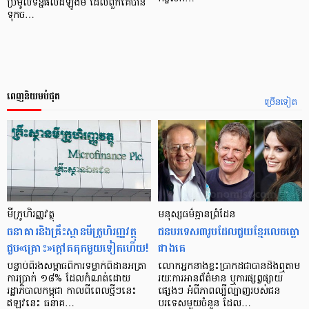
ប្រមូលទិន្នផលដំឡូងមី ដែលពួកគេបាន
ទុកច…
ពេញនិយមបំផុត
ច្រើនទៀត
មីក្រូ​ហិរញ្ញវត្ថុ
មនុស្ស​ធម៌​គ្មាន​ព្រំដែន
ធនាគារ​និង​គ្រឹះស្ថាន​មីក្រូ​ហិរញ្ញវត្ថុ​
ជន​បរទេស​៣​រូប​ដែល​ជួយ​ខ្មែរ​លេច​ធ្លោ​
ជួប«គ្រោះ»ក្តៅ​គគុក​មួយ​ទៀត​ហើយ!
ជាង​គេ
បន្ទាប់​ពី​រង​សម្ពាធ​​ពី​ការ​ទម្លាក់​ពិដាន​អត្រា​
លោកអ្នក​នាង​ខ្លះ​ប្រាកដ​ជា​បាន​​ដឹង​ឮ​តាម​
ការ​ប្រាក់ ១៨​% ដែល​កំណត់​ដោយ​
រយៈ​ការ​អាន​ព័ត៌មាន ឬ​ការ​ផ្សព្វផ្សាយ​
រដ្ឋាភិបាល​កម្ពុជា កាល​ពី​ពេល​ថ្មីៗ​នេះ
ផ្សេងៗ អំពី​ភាព​ល្បីល្បាញ​របស់​ជន​
ឥឡូវ​នេះ ធនាគ…
បរទេស​មួយ​ចំនួន ដែល…