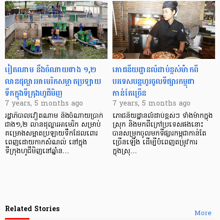
រៀតណាម នឹងចំណាយជាង ១,២
ភោជនីយដ្ឋានលំដាប់ខ្ពស់ម៉ាកពី
លានដុល្លារអាមេរិកសម្អាតប្រឡាយ
បរទេសបន្តហូរចូលទីផ្សារកម្ពុជា
ទឹកក្នុងទីក្រុងហូជីមិញ
កាន់តែច្រើន
7 years, 5 months ago
7 years, 5 months ago
រដ្ឋាភិបាលវៀតណាម នឹងចំណាយប្រាក់
ភោជនីយដ្ឋានលំដាប់ខ្ពស់ៗ ទាំងម៉ាកក្នុង
ជាង១,២ លានដុល្លារអាមេរិក សម្រាប់
ស្រុក និងមកពីក្រៅប្រទេសផងនោះ
គម្រោងសម្អាតប្រឡាយទឹកដែលពោរ
បានសម្រុកចូលមកទីផ្សារកម្ពុជាកាន់តែ
ពេញដោយកាកសំណល់ នៅក្នុង
ច្រើនឡើង ដើម្បីបំពេញតម្រូវការ
ទីក្រុងហូជីមិញនៅឆ្នាំន…
ក្នុងស្រុ…
Related Stories
More