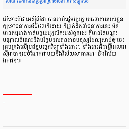
ហើយ តែ​ងាកមកប្រើប្រព័ន្ធឌីជីថលកាន់តែសម្បូរបែប
បើទោះបីជា​អេស៊ីលីដា បានចាប់​ផ្តើមប្រែ​ក្លាយ​ធនាគារ​របស់ខ្លួន​
ឲ្យ​ទៅធនាគារ​ឌីជីថល​ក៏ដោយ ក៏ថ្នាក់​ដឹកនាំ​ធនាគារនេះ​ មិន
មាន​គម្រោង​កាត់​បន្ថយ​បុគ្គលិក​របស់​ខ្លួនដែរ គឺមានតែ​បណ្តុះ​
បណ្តាល​ចំណេះដឹង​​បន្ថែម​ដល់ធនធាន​មនុស្ស​ដែលស្រាប់​ឲ្យ​ចេះ
គ្រប់គ្រង​លើប្រព័ន្ធ​បច្ចេកវិទ្យា​ទាំងនោះ។ ទាំងនេះគឺ​ជាអ្វី​ដែល​អេ
ស៊ីដា​បាន​រួមចំណែក​ជាមួយ​នឹង​វិស័យ​សាធារណៈ និងវិស័យ​
ឯកជន៕
_