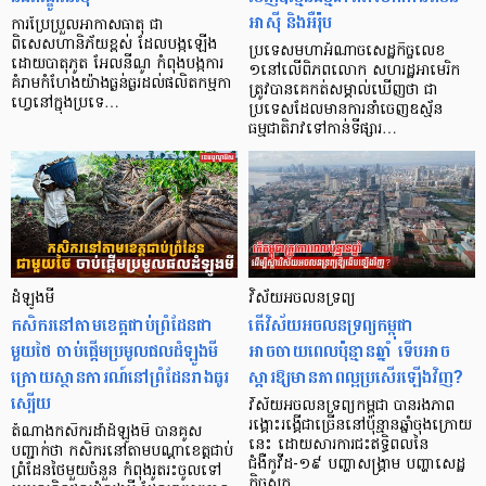
អាស៊ី និងអឺរ៉ុប
ការប្រែប្រួលអាកាសធាតុ ជា
ពិសេសហានិភ័យខ្ពស់ ដែលបង្កឡើង
ប្រទេសមហាអំណាចសេដ្ឋកិច្ចលេខ
ដោយបាតុភូត អែលនីណូ កំពុងបង្កការ
១នៅលើពិភពលោក សហរដ្ឋអាមេរិក
គំរាមកំហែងយ៉ាងធ្ងន់ធ្ងរដល់ផលិតកម្មកា
ត្រូវបានគេកត់សម្គាល់ឃើញថា ជា
ហ្វេនៅក្នុងប្រទេ…
ប្រទេសដែលមានការនាំចេញឧស្ម័ន
ធម្មជាតិរាវទៅកាន់ទីផ្សារ…
ដំឡូងមី
វិស័យអចលនទ្រព្យ
កសិករនៅតាមខេត្តជាប់ព្រំដែនជា
តើវិស័យអចលនទ្រព្យកម្ពុជា
មួយថៃ ចាប់ផ្តើមប្រមូលផលដំឡូងមី
អាចចាយពេលប៉ុន្មានឆ្នាំ ទើបអាច
ក្រោយស្ថានការណ៍នៅព្រំដែនរាងធូរ
ស្តារឱ្យមានភាពល្អប្រសើរឡើងវិញ?
ស្បើយ
វិស័យអចលនទ្រព្យកម្ពុជា បានរងភាព
រង្គោះរង្គើជាច្រើននៅប៉ុន្មានឆ្នាំចុងក្រោយ
តំណាងកសិករដាំដំឡូងមី បានគូស
នេះ ដោយសារការជះឥទ្ធិពលនៃ
បញ្ជាក់ថា កសិករនៅតាមបណ្តាខេត្តជាប់
ជំងឺកូវីដ-១៩ បញ្ហាសង្គ្រាម បញ្ហាសេដ្ឋ
ព្រំដែនថៃមួយចំនួន កំពុងរូតរះចូលទៅ
កិច្ចសក…