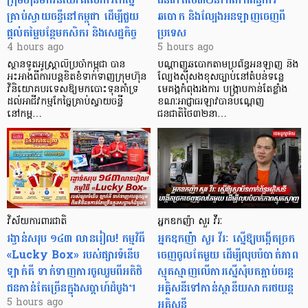
គ្រាប់ស្វាយចន្ទីនៅកម្ពុជា ដើម្បីជួយ
ឆបោក និងល្បែងអនឡាញចេញពី
ផ្តល់តម្លៃបន្ថែមកសិករ និងសេដ្ឋកិច្ច
ប្រទេស
4 hours ago
5 hours ago
ស្ថានទូតអូស្ត្រាលីប្រចាំកម្ពុជា បាន
បណ្តាញឆបោកតាមប្រព័ន្ធអនឡាញ និង
អះអាងពីការបន្តខិតខំទាក់ទាញក្រុមហ៊ុន
ល្បែងស៊ីសងខុសច្បាប់នៅតំបន់ទន្លេ
វិនិយោគបរទេសឱ្យមកបោះទុនគាំទ្រ
មេគង្គកំពុងរងការ បង្ក្រាប​កាន់តែខ្លាំង
ដល់អាជីវកម្មកែច្នៃគ្រាប់ស្វាយចន្ទី
ខណៈអាជ្ញាធរឡាវបានបណ្តេញ
នៅកម្ព…
ជនជាតិថៃ៣២នា…
វិស័យការពារជាតិ
អ្នកឧកញ៉ា សួរ វីរៈ
រង្វាន់សរុប ១៤៣ លានរៀល! កម្មវិធី
អ្នកឧកញ៉ា សួរ វីរៈ ស្នើឱ្យបង្កើតច្រក
«Lucky Box» របស់ផ្សារទំនើប
ចេញចូលតែមួយ ដើម្បីលុបបំបាត់ភាព
ឡាក់គី ទាក់ទាញការចូលរួមពីអតិថិ
ស្មុគស្មាញលើការស្នើសុំបតភ្ជាប់ចរន្ត
ជនកាន់តែច្រើនក្នុងសប្តាហ៍ដំបូង។
អគ្គិសនីទៅកាន់ស្ថានីយសាករថយន្ត
អគ្គិសនី
5 hours ago