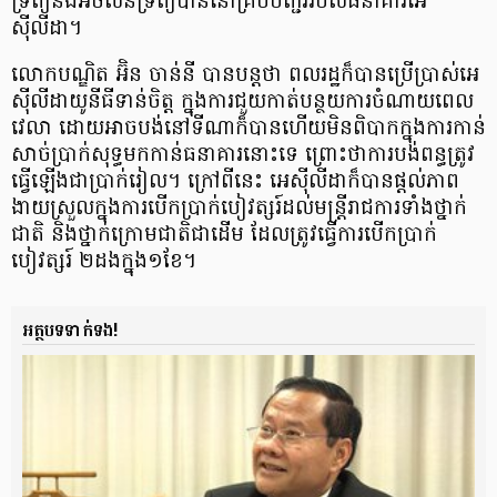
ទ្រព្យ​និង​អចលនទ្រព្យ​បាននៅ​គ្រប់​បញ្ជរ​របស់​ធនាគារ​អេ
ស៊ីលីដា។
លោកបណ្ឌិត អ៊ិន ចាន់នី បានបន្តថា ពលរដ្ឋ​ក៏បាន​ប្រើប្រាស់​អេ
ស៊ីលី​ដាយូនីធីទាន់​ចិត្ត ក្នុងការ​ជួយកាត់​បន្ថយ​ការចំណាយ​ពេល
វេលា ដោយអាច​បង់នៅ​ទីណា​ក៏បាន​ហើយមិន​ពិបាក​ក្នុងការ​កាន់
សាច់​ប្រាក់​សុទ្ធមក​កាន់​ធនាគារ​នោះទេ ព្រោះថា​ការបង់ពន្ធ​ត្រូវ
ធ្វើ​ឡើង​ជា​ប្រាក់រៀល។ ក្រៅពីនេះ អេស៊ីលីដា​ក៏បាន​ផ្តល់ភាព​
ងាយស្រួល​ក្នុងការបើក​ប្រាក់បៀវត្សរ៍​ដល់មន្ត្រី​រាជការ​ទាំងថ្នាក់​
ជាតិ និង​ថ្នាក់ក្រោមជាតិ​ជាដើម ដែលត្រូវធ្វើការ​បើក​ប្រាក់
បៀវត្សរ៍ ​២ដង​ក្នុង១ខែ។
អត្ថបទទាក់ទង!