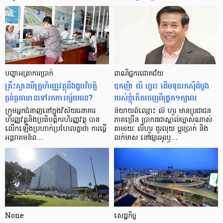
បញ្ហា​អត្រា​ការប្រាក់
ពាណិជ្ជករជោគជ័យ
គ្រឹះស្ថាន​មីក្រូ​ហិរញ្ញវត្ថុ​នឹង​ជួប​វិបត្តិ​
ឧកញ៉ា លី ហួរ៖ ដើមទុនរកស៊ីដំបូង
ធ្ងន់ធ្ងរ​ឈាន​ទៅ​រក​ការ​ក្ស័យធន?
របស់ខ្ញុំកើតចេញពីជ្រូក១ក្បាល
ក្រុម​អ្នក​ជំនាញ​នៅ​ក្នុង​វិស័យ​ធនាគារ
និយាយ​ពី​ឈ្មោះ លី ហួរ មាន​ប្រជាជន​
ហិរញ្ញវត្ថុ​និង​ប្រតិបត្តិករ​ហិរញ្ញ​វត្ថុ បាន​​
ភាគ​ច្រើន ប្រាកដ​ជា​ស្គាល់​ច្បាស់​ណាស់
លើក​ឡើង​ប្រហាក់​ប្រហែល​គ្នា​ថា ការ​ធ្វើ​
តាមរយៈ លីហួរ ដូរ​លុយ ប្តូរ​បា្រក់ និង​
អន្តរាគមន៍​ព…
លក់​មាស នៅ​ផ្សារ​អូរ​ឫ…
None
សេដ្ឋកិច្ច​