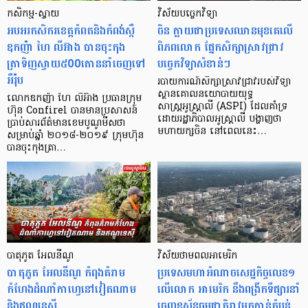
កសិកម្ម-ស្វាយ
វិស័យបច្ចេកវិទ្យា
អបអរកសិករ​ខេត្ត​កំពតនិងកំពង់ស្ពឺ
ចិន ក្លាយជាប្រទេសឈានមុខគេលើ
ឧកញ៉ា ហៃ លីអ៊ាង បានចុះកុង
ពិភពលោក ផ្នែកសិក្សាស្រាវជ្រាវ
ត្រាទិញស្វាយ៥00តោននាំចេញទៅ
បច្ចេកវិទ្យាសំខាន់ៗ
អឺរ៉ុប
របាយការណ៍សិក្សាស្រាវជ្រាវរបស់វិទ្យា
ស្ថានគោលនយោបាយយុទ្ធ
លោកឧកញ៉ា ហៃ លីអ៊ាង ប្រធានក្រុម
សាស្ត្រអូស្ត្រាលី (ASPI) ដែលគាំទ្រ
ហ៊ុន Confirel បានមានប្រសាសន៍
ដោយរដ្ឋាភិបាលអូស្ត្រាលី បង្ហាញថា
ប្រាប់សារព័ត៌មានខេមបូណូមីសថា
មហាយក្សចិន នៅពេលនេះ…
សម្រាប់ឆ្នាំ ២០១៨-២០១៩ ក្រុមហ៊ុន
បានចុះកុងត្រា…
បាតុភូត អែលនីណូ
វិស័យថាមពលអាមេរិក
បាតុភូត​ អែលនីណូ កំពុងគំរាម
ប្រទេសមហាអំណាចសេដ្ឋកិច្ចលេខ១
កំហែងដំណាំកាហ្វេនៅវៀតណាម
លើលោក អាមេរិក នឹងពង្រីកទីផ្សារនាំ
និងឥណ្ឌូនេស៊ី
ចេញឧស្ម័នធម្មជាតិរាវមកកាន់តំបន់