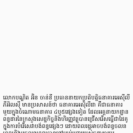
លោកបណ្ឌិត អ៊ិន ចាន់នី ប្រធាន​នាយក​ប្រតិបត្តិ​ធនាគារ​អេស៊ីលី
ភីអិលស៊ី មាន​ប្រសាសន៍ថា ធនាគារអេ​ស៊ិលីដា គឺជាធនាគារ​
មួយ​ក្នុងចំណោម​ធនាគារ ៤ឬ៥ផ្សេងទៀត ដែល​អគ្គនាយក​ដ្ឋាន
ពន្ធដារ​នៃក្រសួង​សេដ្ឋកិច្ច​និង​ហិរញ្ញវត្ថុបាន​ជ្រើសរើស​ធ្វើជាដៃគូ
ក្នុងការ​បំរើសេវា​បង់ពន្ធ​ផ្សេងៗ ដោយពលរដ្ឋ​អាចបង់​ពន្ធ​ចលន