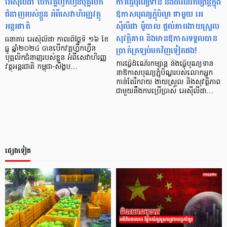
អេស៊ីលីដា បើកវគ្គហ្វឹកហ្វឺនបុគ្គលិក
ការធ្វើបុណ្យទាន និងដំណើរកម្សាន្ដក្នុង
ជំនាញរបស់ខ្លួន អំពីសេវាហិរញ្ញវត្ថុ
ឱកាសបុណ្យភ្ជុំបិណ្ឌ ជាមួយ អេ
អន្តរជាតិ
ស៊ីលីដា ម៉ូបាល ផ្ដល់ភាពងាយស្រួល
សុវត្ថិភាព និងមានឱកាសទទួលបាន
ធនាគារ អេស៊ីលីដា កាលពីថ្ងៃទី ១៦ ខែ
ប្រាក់ត្រឡប់មកវិញទៀតផង!
ធ្នូ ឆ្នាំ២០២៤ បានបើកវគ្គហ្វឹកហ្វឺន
បុគ្គលិកជំនាញរបស់ខ្លួន អំពីសេវាហិរញ្ញ
ការធ្វើដំណើរកម្សាន្ដ និងធ្វើបុណ្យទាន
វត្ថុអន្តរជាតិ កម្ពុជា-សិង្ហប…
នាឱកាសបុណ្យភ្ជុំបិណ្ឌរបស់លោកអ្នក
កាន់តែរីករាយ ងាយស្រួល និងសុវត្ថិភាព
ជាមួយនឹងការប្រើប្រាស់ អេស៊ីលីដា…
ផ្សេងទៀត