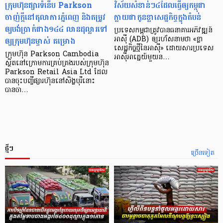
ក្រុមហ៊ុនផ្សារទំនើប Parkson
វិស័យ​សំខាន់ៗ​៤​ដែល​ធ្វើ​ឲ្យ​កម្ពុជា​
ចាញ់ក្ដីនៅតុលាការភ្នំពេញ និងតម្រូវ
ក្លាយ​ជា​កូន​ខ្លា​សេដ្ឋកិច្ច​ក្នុង​តំបន់
ឲ្យបង់ប្រាក់ជាង១៤៤ លានដុល្លារទៅ
ប្រទេស​កម្ពុជា​ត្រូវ​បាន​ធនាគារ​អភិវឌ្ឍន៍​
ឲ្យក្រុមហ៊ុនម្ចាស់ គម្រោង
អាស៊ី (ADB) ឲ្យ​រហ័ស​នាមថា «ខ្លា​
សេដ្ឋកិច្ច​ថ្មី​នៃ​អាស៊ី» ដោយសារ​ប្រទេស​
ក្រុមហ៊ុន Parkson Cambodia
អាស៊ី​អាគ្នេយ៍​មួយ​ន…
ស្ថិតនៅក្រោមការគ្រប់គ្រងរបស់ក្រុមហ៊ុន
Parkson Retail Asia Ltd ដែល
បានចុះបញ្ចីផ្សារហ៊ុននៅសិង្ហបុរីនោះ
បានចា…
ថ្មីៗ
ច្រើនទៀត