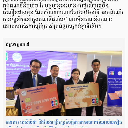
ក្នុង​គណនី​នីមួយៗ តែបច្ចុប្បន្ន​នេះមានការ​ផ្លាស់ប្តូរ​ច្រើន
គឺលឿន​ជាងមុន ដែលចំណាយ​ពេល​តែ​៥ទៅ៦នាទី អាចដំណើរ
ការ​ទិន្នន័យ​នៅក្នុងគណនី​ដល់ទៅ ៣០ម៉ឺន​គណនីឯ​ណោះ
ដោយសារតែ​ការប្រើប្រាស់​ប្រព័ន្ធ​បច្ចេកវិទ្យា​ទំនើប។
អត្ថបទគួរអាន!
ធនាគារ អេស៊ីលីដា នឹងលែងពង្រីកប្រតិបត្តិការតាមរយៈការិយាល័យទៀត