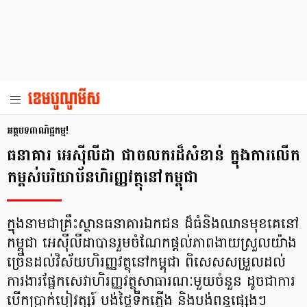
អត្ថបទពាណិជ្ជកម្ម!
ធនាគារ អេស៊ីលីដា ជាចលករ​ដ៏សំខាន់​ ក្នុងការលើក
កម្ពស់បរិយាប័នហិរញ្ញវត្ថុនៅកម្ពុជា
ក្នុងនាមជាគ្រឹះស្ថានធនាគារឯកជន ដ៏ធំនិងឈានមុខគេនៅ
កម្ពុជា អេស៊ីលីដាបានរួមចំណែកផ្តល់ភាពងាយស្រួលយ៉ាង
ច្រើនដល់វិស័យហិរញ្ញវត្ថុនៅកម្ពុជា ពិសេសសម្រួលដល់
ការងារផ្នែកសេវាហិរញ្ញវត្ថុសាធារណៈមួយចំនួន ដូចជាការ
បើកប្រាក់បៀវត្សរ៍ បង់ថ្លៃទឹកភ្លើង និងបង់ពន្ធផ្សេងៗ