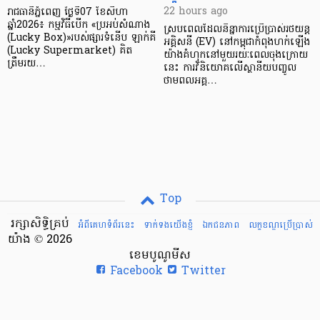
22 hours ago
រាជធានីភ្នំពេញ ថ្ងៃទី07 ខែសីហា
ឆ្នាំ2026៖ កម្មវិធីបើក «ប្រអប់សំណាង
ស្របពេលដែលនិន្នាការប្រើប្រាស់រថយន្ត
(Lucky Box)»របស់ផ្សារទំនើប ឡាក់គី
អគ្គិសនី (EV) នៅកម្ពុជាកំពុងហក់ឡើង
(Lucky Supermarket) គិត
យ៉ាងគំហុកនៅមួយរយៈពេលចុងក្រោយ
ត្រឹមរយ…
នេះ ការវិនិយោគលើស្ថានីយបញ្ចូល
ថាមពលអគ្គ…
Top
រក្សាសិទ្ធិគ្រប់
អំពីគេហទំព័រនេះ
ទាក់ទងយើងខ្ញំ
ឯកជនភាព
លក្ខខណ្ឌ​ប្រើ​ប្រាស់
យ៉ាង © 2026
ខេមបូណូមីស
Facebook
Twitter