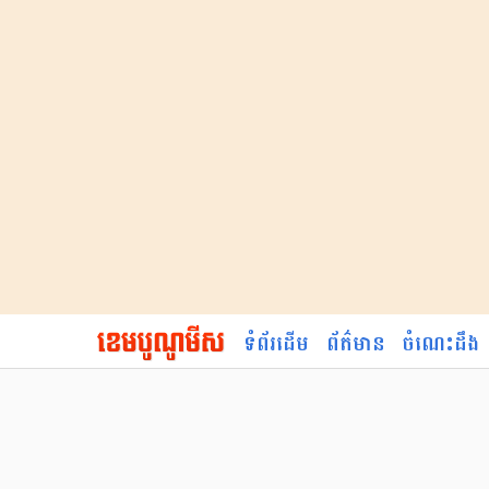
ទំព័រដើម
ព័ត៌មាន
ចំណេះដឹង