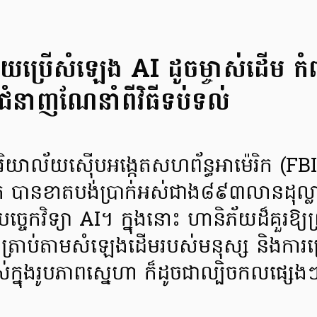
ប្រើសំឡេង AI ដូចម្ចាស់ដើម កំពុ
កជំនាញណែនាំពីវិធីទប់ទល់
ិយាល័យស៊ើបអង្កេតសហព័ន្ធអាម៉េរិក (FBI
៉េរិក បានខាតបង់ប្រាក់អស់ជាង៨៩៣លានដុល
ច្ចេកវិទ្យា AI។ ក្នុងនោះ ហានិភ័យដ៏គួរឱ្យព្
្លូនត្រាប់តាមសំឡេងដើមរបស់មនុស្ស និងការប្
រាស់ក្នុងរូបភាពស្នេហា ក៏ដូចជាល្បិចកលផ្ស