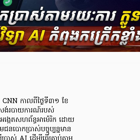
មាន CNN កាលពីថ្ងៃទី៣១ ខែ
រង់របាយការណ៍របស់
ង្កេតសហព័ន្ធអាម៉េរិក ដោយ
មជនបោកប្រាស់បច្ចុប្បន្នមាន
្រាស់ AI ដើម្បីធ្វើត្រាប់តាម