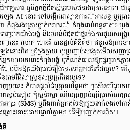
ិកគ្រួសារ ឬមិត្តភក្តិជិតស្និទ្ធរបស់ជនរងគ្រោះនោះ។ 
ំឡេង AI នោះ ទៅបង្កើតជាស្ថានការណ៍អាសន្ន ឬគ្រោះថ្
 កំពុងរងគ្រោះថ្នាក់ចរាចរណ៍ កំពុងជាប់ពន្ធនាគារ ឬរងក
តទារប្រាក់យ៉ាងបង្ខំ និងរហន់បំផុតជាថ្នូរនឹងការជួយសង្គ្រ
ងបញ្ហានេះ លោក ហេនរី បានផ្តល់គំនិតថា ជំនួសឱ្យការ
សំឡេងនោះពិត ឬក្លែងក្លាយ ចូរប្រញាប់សង្កេតមើលសញ្ញ
ើអ្នកខលមកនោះកំពុងបង្ខំ ឬកំណត់ពេលឱ្យផ្ទេរប្រាក់ភ្ល
កំហែងមិនឱ្យយើងប្រាប់រឿងនេះទៅអ្នកដទៃដែរឬទេ? តើពួកគេ
ច្រើនតាមវិធីសាស្ត្រខុសប្រក្រតីដែរឬទេ?
ំនាញរូបនេះ ក៏បានផ្តល់ដំបូន្មានបន្ថែមថា ប្រសិនបើជួបក
ភាពស្ងប់ស្ងៀម កុំស្លន់ស្លោ ហើយប្រញាប់ប្រើប្រាស់មធ្
រជាអក្សរ (SMS) ឬពឹងពាក់អ្នកដទៃឱ្យជួយទាក់ទងទៅកា
គ្រោះនោះដោយផ្ទាល់ភ្លាមៗ ដើម្បីបញ្ជាក់ការពិត៕
់ទី