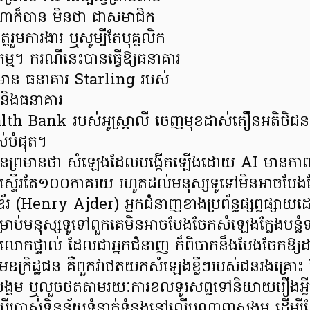
ាក៏បាន មិនថា ជាសមាជិក
 មិត្តរួមការងារ ឬសូម្បីតែបុគ្គលិក
ម្ម។ ករណីនេះបានធ្វើឱ្យធនាគារ
មមាន ធនាគារ Starling របស់
 និងធនាគារ
Bank របស់អូស្ត្រាលី ចេញមុខដាស់តឿនអតិថិជនរបស
ពស់បំផុត។
ញបានព្រមានថា សំឡេងដែលបង្កើតឡើងដោយ AI មានភាពដូ
មស្ទើរតែ១០០ភាគរយ រហូតដល់មនុស្សទូទៅមិនអាចប
រ (Henry Ajder) អ្នកជំនាញខាងប្រព័ន្ធផ្សព្វផ្សាយ
ាប់មនុស្សទូទៅពួកគេមិនអាចបែងចែកសំឡេងក្លែងបន្លំ
បលោកផ្ទាល់ ដែលជាអ្នកជំនាញ ក៏ពិបាកនឹងបែងចែកឱ្យ
ុមឧក្រិដ្ឋជន គឺពួកវាថតយកសំឡេងខ្លីៗរបស់ជនរងគ្រោះ
្គម ឬលួចថតតាមរយៈការខលទូរសព្ទទៅនិយាយរឿងអ្វី
ប្រើប្រាស់ទិន្នន័យទំនាក់ទំនងនៅលើបណ្តាញសង្គម ដើម្ប