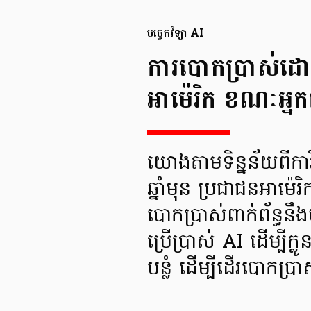
បច្ចេកវិទ្យា AI
ការបោកប្រាស់ដោយ
អាម៉េរិក ខណៈអ្ន
យោងតាមទិន្នន័យពីការ
ឆ្នាំមុន ប្រជាជនអាម
បោកប្រាស់ពាក់ព័ន្ធនឹងប
ប្រើប្រាស់ AI ដើម្បីក
បន្លំ ដើម្បីដើរបោកប្