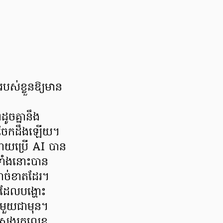
់ខ្លួនឱ្យមាន
ចគ្នានឹង
ែងចែកដឹងឡើយ។
ដោយប្រើ AI បាន
ទាំងនោះបាន
ដាច់ខាតដែរ។
 ដែលបង្ហោះ
មួយជាមុន។
ីស្វែងរកលេខ