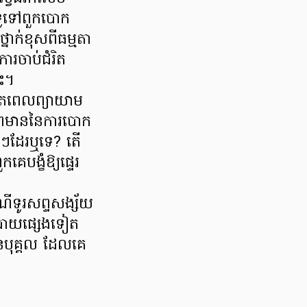
ជាទូទៅពួកបោក
នាក់ខុសពីធម្មតា
ារចាប់ជំរិត
ោះ។
ខាតពេលព្យាយាម
ាព្រមាននៃការបោក
ាមៗដែរឬទេ? តើ
បង្ខំឱ្យផ្ទេរ
រណីទូរសព្ទសង្ស័យ
យោបាយផ្សេងទៀត
ន់បុគ្គល ដែលគេ