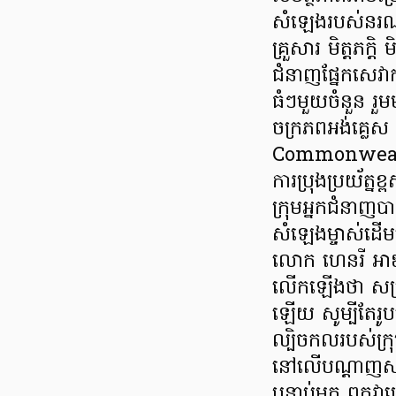
សំឡេងរបស់នរណ
គ្រួសារ មិត្តភក្តិ
ជំនាញផ្នែកសេវាក
ធំៗមួយចំនួន រួ
ចក្រភពអង់គ្លេស
Commonwealth 
ការប្រុងប្រយ័ត្នខ្
ក្រុមអ្នកជំនា
សំឡេងម្ចាស់ដើ
លោក ហេនរី អាឌ័
លើកឡើងថា សម្រ
ឡើយ សូម្បីតែរូ
ល្បិចកលរបស់ក្រ
នៅលើបណ្តាញសង
បន្ទាប់មក ពួកវា