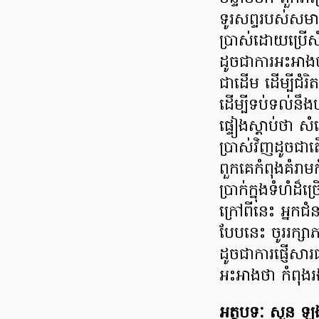
ទូរសព្ទរបស់សមាជ
ប្រាស់ដោយប្រើស
ដូចជាការអះអាងថា
ជាដើម ដើម្បីជំរិ
ដើម្បីទប់ទល់នឹ
ផ្ទៀងស្ដាប់ថា 
ប្រាស់វិញដូចជាត
ពួកគេកំពុងគំរាម
ប្រាក់ក្នុងទំហំដ៏
ក្រៅពីនេះ អ្នកជ
បែបនេះ ចូររក្សា
ដូចជាការផ្ញើសា
អះអាងថា កំពុងរង
អត្ថបទៈ សួន ឡង