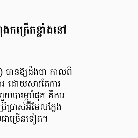
ងកក្រើកខ្លាំងនៅ
) បានឱ្យដឹងថា កាលពី
្លារ ដោយសារតែការ
រួយបារម្ភបំផុត គឺការ
រើប្រាស់អ៊ីមែលក្លែង
េងៗជាច្រើនទៀត។