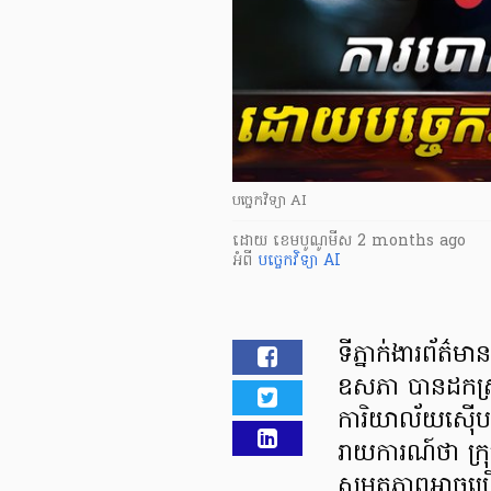
បច្ចេកវិទ្យា AI
ដោយ
​ ខេមបូណូមីស
2 months ago
អំពី
បច្ចេកវិទ្យា AI
ទីភ្នាក់ងារព័ត៌
ឧសភា បានដកស្
ការិយាល័យស៊ើបអ
រាយការណ៍ថា ក្រុ
សមត្ថភាពអាចប្រើប