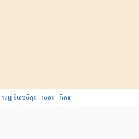
ពេញនិយមបំផុត
រូបថត
វីដេអូ