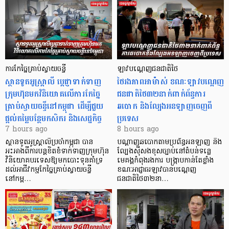
ការកែច្នៃគ្រាប់ស្វាយចន្ទី
ឡាវបណ្តេញជនជាតិថៃ
ស្ថានទូតអូស្ត្រាលី ប្តេជ្ញាទាក់ទាញ
ថៃរងភាពអាម៉ាស់ ខណៈឡាវបណ្តេញ
ក្រុមហ៊ុនមក​វិនិយោគលើការកែច្នៃ
ជនជាតិថៃ៣២នាក់ពាក់ព័ន្ធការ
គ្រាប់ស្វាយចន្ទីនៅកម្ពុជា ដើម្បីជួយ
ឆបោក និងល្បែងអនឡាញចេញពី
ផ្តល់តម្លៃបន្ថែមកសិករ និងសេដ្ឋកិច្ច
ប្រទេស
7 hours ago
8 hours ago
ស្ថានទូតអូស្ត្រាលីប្រចាំកម្ពុជា បាន
បណ្តាញឆបោកតាមប្រព័ន្ធអនឡាញ និង
អះអាងពីការបន្តខិតខំទាក់ទាញក្រុមហ៊ុន
ល្បែងស៊ីសងខុសច្បាប់នៅតំបន់ទន្លេ
វិនិយោគបរទេសឱ្យមកបោះទុនគាំទ្រ
មេគង្គកំពុងរងការ បង្ក្រាប​កាន់តែខ្លាំង
ដល់អាជីវកម្មកែច្នៃគ្រាប់ស្វាយចន្ទី
ខណៈអាជ្ញាធរឡាវបានបណ្តេញ
នៅកម្ព…
ជនជាតិថៃ៣២នា…