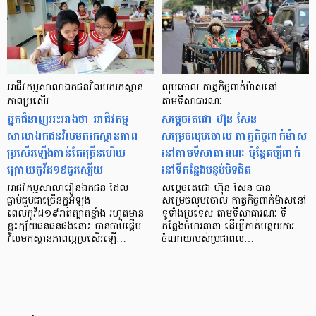
អាជីវកម្មសាលាឯកជនវិលមករកស្ថាន
លុបចោល កាត្វកិច្ចពាក់ម៉ាសនៅ
ភាពប្រសើរ
តាមទីសាធារណៈ
អ្នកជំនាញអះអាងថា អាជីវកម្ម
សម្តេចតេជោ ហ៊ុន សែន
សាលាឯកជនវិលមករកស្ថានភាព
សម្រេចលុបចោល កាត្វកិច្ចពាក់ម៉ាស
ប្រសើរឡើងកាន់តែច្រើនហើយ
នៅតាមទីសាធារណៈ ប៉ុន្ដែគប្បីពាក់
ក្រោយកូវីដ១៩ធូរស្បើយ
នៅទីកន្លែងបន្ទប់បិទជិត
អាជីវកម្មសាលារៀនឯកជន ដែល
សម្តេចតេជោ ហ៊ុន សែន បាន
ធ្លាប់ជួបជាច្រើនក្នុអំឡុង
សម្រេចលុបចោល កាត្វកិច្ចពាក់ម៉ាសនៅ
ពេលកូវីដ១៩រាតត្បាតខ្លាំង រហូតមាន
ទូទាំងប្រទេស តាមទីសាធារណៈ ទី
ខ្លះក្ស័យធនធនផងនោះ បានចាប់ផ្ដើម
កន្លែងចំហរនានា ដើម្បីកាត់បន្ថយការ
វិលមកស្ថានភាពល្អប្រសើរឡើ…
ចំណាយរបស់ប្រជាពល…