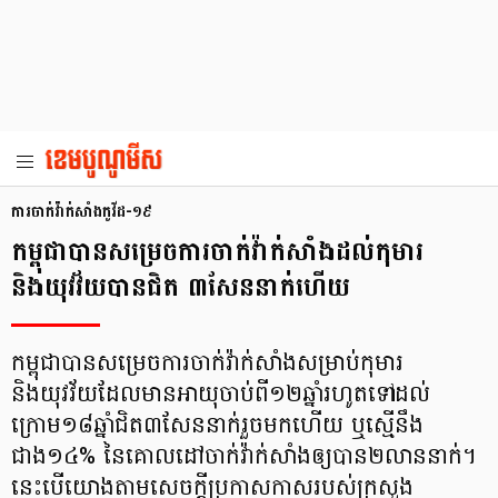
ការចាក់វ៉ាក់សាំងកូវីដ-១៩
កម្ពុជាបានសម្រេចការចាក់វ៉ាក់សាំងដល់កុមារ
និងយុវវ័យបានជិត ៣សែននាក់ហើយ
កម្ពុជាបានសម្រេចការចាក់វ៉ាក់សាំងសម្រាប់កុមារ
និងយុវវ័យដែលមានអាយុចាប់ពី១២ឆ្នាំរហូតទៅដល់
ក្រោម១៨ឆ្នាំជិត៣សែននាក់រួចមកហើយ ឬស្មើនឹង
ជាង១៤% នៃគោលដៅចាក់វ៉ាក់សាំងឲ្យបាន២លាននាក់។
នេះបើយោងតាមសេចក្ដីប្រកាសកាសរបស់ក្រសួង