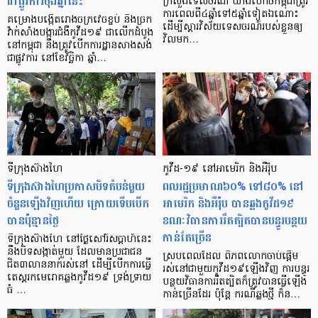
ជាផ្លូវការចុងឆ្នាំនេះ
ក្រសួងទេសចរណ៍ យ៉ាងហោចកម្ពុជាត្រូវ
ការពេលពី៤ឆ្នាំទៅ៥ឆ្នាំទៀតឯណោះ
គម្រោងបង្កើតរោងចក្រវេចខ្ចប់ និងច្រក
ដើម្បីស្តារវិស័យទេសចរណ៍របស់ខ្លួនឲ្យ
វ៉ាក់សាំងបង្ការជំងឺកូវីដ១៩ ជាលើកដំបូង
វិលមក…
នៅកម្ពុជា នឹងត្រូវបើកការដ្ឋានសាងសង់
ជាផ្លូវការ នៅខែវិច្ឆិកា ឆ្នាំ…
ទីក្រុងស៊ាងហៃ
កូវីដ-១៩ នៅអាមេរិក និងអឺរ៉ុប
ទីក្រុងស៊ាងហៃប្រកាសបិទតំបន់មួយ
ពលរដ្ឋប្រមាណ៦០% ទៅ៨០% នៅ
ចំនួនឡើងវិញហើយ ក្រោយទើបបើក
អាមេរិក និងអឺរ៉ុប បានឆ្លងកូវីដ១៩
បានប៉ុន្មានថ្ងៃ
ខណៈវិធានការរឹតត្បិតបានបន្ធូរបន្ថយ
កាន់តែច្រើន
ទីក្រុងស៊ាងហៃ នៅថ្ងៃសៅរ៍សប្ដាហ៍នេះ
នឹងបិទសង្កាត់មួយ ដែលមានប្រជាជន
ស្របពេលដែល ពិភពលោកចាប់ផ្ដើម
ជិត៣លាននាក់រស់នៅ ដើម្បីបើកការធ្វើ
រស់នៅជាមួយកូវីដ១៩ឡើងវិញ ការបន្ធូរ
តេស្តរកមេរោគឆ្លងកូវីដ១៩ ទ្រង់ទ្រាយ
បន្ថយវិធានការរឹតត្បិតក៏ត្រូវបានធ្វើឡើង
ធំ …
កាន់ច្រើនដែរ ប៉ុន្ដែ ករណីឆ្លងថ្មី ក៏ន…