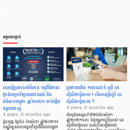
អត្ថបទបន្ទាប់
សេចក្ដីប្រកាសព័ត៌មាន កម្មវិធីពានរ
ប្រជាជនជិត ១លាននាក់ ប្រើ អេ
ង្វាន់បច្ចេកវិទ្យាគមនាគមន៍ និង
ស៊ីលីដាម៉ូបាល ! តើ​ហេតុអ្វី​ប្រើ​ អេ
ព័ត៌មានកម្ពុជា ឆ្នាំ២០២១ ចាប់ផ្ដើម
ស៊ីលីដាម៉ូបាល ?
ទទួលពាក្យ
4 years, 11 months ago
4 years, 11 months ago
គិតត្រឹម​សប្ដាហ៍ទី២នៃ​ខែសីហា
ឆ្នាំ២០២១នេះ ចំនួនអ្នកប្រើប្រាស់​ អេ
ភ្នំពេញ ថ្ងៃទី៤ ខែសីហា ឆ្នាំ២០២១៖
ស៊ីលីដាម៉ូបាល បាន​កើនឡើង​ដល់​
បណ្ឌិត្យសភាបច្ចេកវិទ្យាឌីជីថលកម្ពុជា