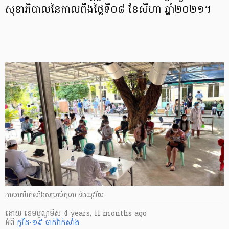
សុខាភិបាលនៃកាលពីងថ្ងៃទី០៨ ខែសីហា ឆ្នាំ២០២១។
ការចាក់វ៉ាក់សាំង​សម្រាប់កុមារ និងយុវវ័យ
ដោយ
​ ខេមបូណូមីស
4 years, 11 months ago
អំពី
កូវីដ-១៩
ចាក់វ៉ាក់សាំង