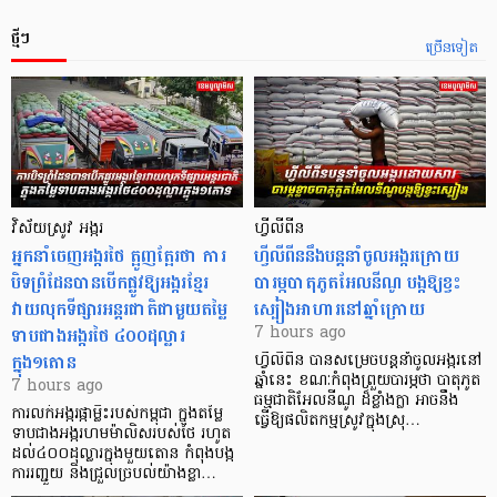
ថ្មីៗ
ច្រើនទៀត
វិស័យស្រូវ អង្ករ
ហ្វីលីពីន
អ្នកនាំចេញអង្ករថៃ ត្អូញត្អែរថា ការ
ហ្វីលីពីននឹងបន្តនាំចូលអង្ករក្រោយ
បិទព្រំដែនបានបើកផ្លូវឱ្យអង្ករខ្មែរ
បារម្ភបាតុភូតអែលនីណូ បង្កឱ្យខ្វះ
វាយលុកទីផ្សារអន្តរជាតិជាមួយតម្លៃ
ស្បៀងអាហារនៅឆ្នាំក្រោយ
ទាបជាងអង្ករថៃ ៤០០ដុល្លារ
7 hours ago
ក្នុង១តោន
ហ្វីលីពីន បាន​សម្រេចបន្តនាំចូលអង្ករនៅ
ឆ្នាំនេះ ខណៈកំពុងព្រួយបារម្ភថា បាតុភូត
7 hours ago
ធម្មជាតិអែលនីណូ ដ៏ខ្លាំងក្លា​ អាចនឹង
ការលក់អង្ករផ្កាម្លិះរបស់កម្ពុជា ក្នុងតម្លៃ
ធ្វើឱ្យផលិតកម្មស្រូវក្នុងស្រុ…
ទាបជាងអង្ករហមម៉ាលិសរបស់ថៃ រហូត
ដល់៤០០ដុល្លារក្នុងមួយតោន កំពុងបង្ក
ការរញ្ជួយ និងជ្រួលច្របល់យ៉ាងខ្លា…