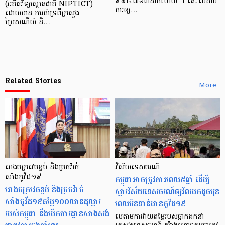
៩៩៥.៧៦៣នាក់​ហើយ ។ នេះ​បើតាម​
(អតីតវិទ្យាស្ថានជាតិ NIPTICT)
ការ​ឲ្យ​…
ដោយមាន ការគាំទ្រពីក្រសួង
ប្រៃសណីយ៍ និ…
Related Stories
More
រោងចក្រវេចខ្ចប់ និងច្រកវ៉ាក់
វិស័យទេសចរណ៍
សាំងកូវីដ១៩
កម្ពុជាអាចត្រូវការពេល៥ឆ្នាំ ដើម្បី
រោងចក្រវេចខ្ចប់ និងច្រកវ៉ាក់
ស្តារវិស័យទេសចរណ៍ឲ្យវិលមកដូចមុន
សាំងកូវីដ១៩តម្លៃ១០០លានដុល្លារ
ពេលមិនទាន់មានកូវីដ១៩
របស់កម្ពុជា នឹងបើកការដ្ឋានសាងសង់
បើតាមការវាយតម្លៃរបស់ថ្នាក់ដឹកនាំ