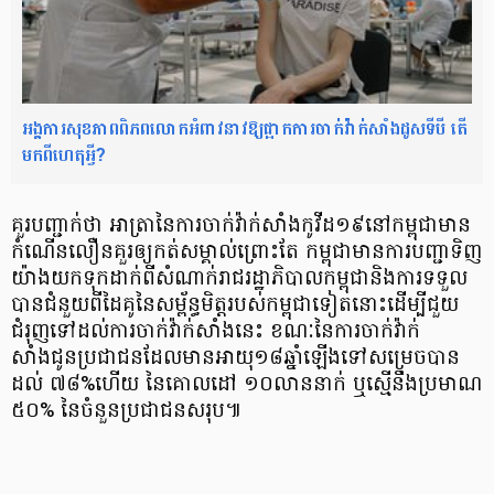
អង្គការសុខភាពពិភពលោកអំពាវនាវឱ្យផ្អាកការចាក់វ៉ាក់សាំងដូសទីបី តើ
មកពីហេតុអ្វី?
គួរបញ្ជាក់ថា អាត្រានៃការចាក់វ៉ាក់សាំងកូវីដ១៩​នៅកម្ពុជាមាន
កំណើនលឿនគួរឲ្យ​កត់សម្គាល់ព្រោះតែ កម្ពុជាមានការបញ្ជាទិញ​
យ៉ាងយក​ទុកដាក់ពីសំណាក់រាជរដ្ឋាភិបាលកម្ពុជានិងការទទួល
បានជំនួយពីដៃគូនៃសម្ព័ន្ធមិត្តរបស់កម្ពុជាទៀតនោះដើម្បីជួយ
ជំរុញទៅដល់ការចាក់វ៉ាក់សាំងនេះ ខណៈនៃការចាក់វ៉ាក់
សាំងជូន​ប្រជាជន​ដែលមានអាយុ១៨ឆ្នាំឡើងទៅសម្រេចបាន​
ដល់ ៧៨%ហើយ នៃគោលដៅ ១០លាននាក់ ឬស្មើនឹង​ប្រមាណ
៥០% នៃចំនួន​ប្រជាជនសរុប​៕