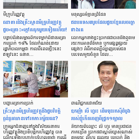
មីក្រូ​ហិរញ្ញវត្ថុ
មនុស្ស​ធម៌​គ្មាន​ព្រំដែន
ធនាគារ​និង​គ្រឹះស្ថាន​មីក្រូ​ហិរញ្ញវត្ថុ​
ជន​បរទេស​៣​រូប​ដែល​ជួយ​ខ្មែរ​លេច​ធ្លោ​
ជួប«គ្រោះ»ក្តៅ​គគុក​មួយ​ទៀត​ហើយ!
ជាង​គេ
បន្ទាប់​ពី​រង​សម្ពាធ​​ពី​ការ​ទម្លាក់​ពិដាន​អត្រា​
លោកអ្នក​នាង​ខ្លះ​ប្រាកដ​ជា​បាន​​ដឹង​ឮ​តាម​
ការ​ប្រាក់ ១៨​% ដែល​កំណត់​ដោយ​
រយៈ​ការ​អាន​ព័ត៌មាន ឬ​ការ​ផ្សព្វផ្សាយ​
រដ្ឋាភិបាល​កម្ពុជា កាល​ពី​ពេល​ថ្មីៗ​នេះ
ផ្សេងៗ អំពី​ភាព​ល្បីល្បាញ​របស់​ជន​
ឥឡូវ​នេះ ធនាគ…
បរទេស​មួយ​ចំនួន ដែល…
បញ្ហា​អត្រា​ការប្រាក់
ពាណិជ្ជករជោគជ័យ
គ្រឹះស្ថាន​មីក្រូ​ហិរញ្ញវត្ថុ​នឹង​ជួប​វិបត្តិ​
ឧកញ៉ា លី ហួរ៖ ដើមទុនរកស៊ីដំបូង
ធ្ងន់ធ្ងរ​ឈាន​ទៅ​រក​ការ​ក្ស័យធន?
របស់ខ្ញុំកើតចេញពីជ្រូក១ក្បាល
ក្រុម​អ្នក​ជំនាញ​នៅ​ក្នុង​វិស័យ​ធនាគារ
និយាយ​ពី​ឈ្មោះ លី ហួរ មាន​ប្រជាជន​
ហិរញ្ញវត្ថុ​និង​ប្រតិបត្តិករ​ហិរញ្ញ​វត្ថុ បាន​​
ភាគ​ច្រើន ប្រាកដ​ជា​ស្គាល់​ច្បាស់​ណាស់
លើក​ឡើង​ប្រហាក់​ប្រហែល​គ្នា​ថា ការ​ធ្វើ​
តាមរយៈ លីហួរ ដូរ​លុយ ប្តូរ​បា្រក់ និង​