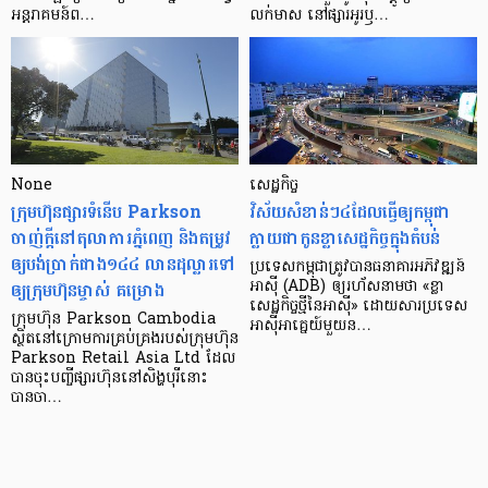
អន្តរាគមន៍​ព…
លក់​មាស នៅ​ផ្សារ​អូរ​ឫ…
None
សេដ្ឋកិច្ច​
ក្រុមហ៊ុនផ្សារទំនើប Parkson
វិស័យ​សំខាន់ៗ​៤​ដែល​ធ្វើ​ឲ្យ​កម្ពុជា​
ចាញ់ក្ដីនៅតុលាការភ្នំពេញ និងតម្រូវ
ក្លាយ​ជា​កូន​ខ្លា​សេដ្ឋកិច្ច​ក្នុង​តំបន់
ឲ្យបង់ប្រាក់ជាង១៤៤ លានដុល្លារទៅ
ប្រទេស​កម្ពុជា​ត្រូវ​បាន​ធនាគារ​អភិវឌ្ឍន៍​
ឲ្យក្រុមហ៊ុនម្ចាស់ គម្រោង
អាស៊ី (ADB) ឲ្យ​រហ័ស​នាមថា «ខ្លា​
សេដ្ឋកិច្ច​ថ្មី​នៃ​អាស៊ី» ដោយសារ​ប្រទេស​
ក្រុមហ៊ុន Parkson Cambodia
អាស៊ី​អាគ្នេយ៍​មួយ​ន…
ស្ថិតនៅក្រោមការគ្រប់គ្រងរបស់ក្រុមហ៊ុន
Parkson Retail Asia Ltd ដែល
បានចុះបញ្ចីផ្សារហ៊ុននៅសិង្ហបុរីនោះ
បានចា…