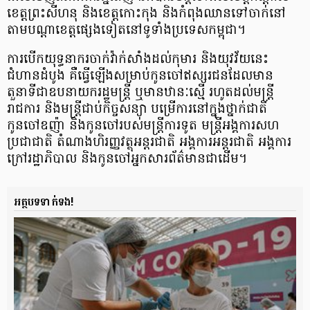
ខេត្តព្រះសីហនុ និងខេត្តកោះកុង និងកំពុង​ឈាន​ទៅចាក់​នៅ​
តាមបណ្ដាខេត្តផ្សេងទៀត​នៅទូទាំងប្រទេសកម្ពុជា។
ការបើកយុទ្ធនាករចាក់វ៉ាក់សាំងដល់កុមារ និងយុវវ័យនេះ
ជំហានដំបូង គឺធ្វើឡើងសម្រាប់កូនចៅឥស្សរជនដែលមាន
តួនាទីជាឧបនាយករដ្ឋមន្ត្រី​ ឬមានឋានៈស្មើ រហូតដល់មន្ត្រី
រាជការ និងមន្រ្តីជាប់កិច្ចសន្យា បម្រើការនៅក្នុងថ្នាក់ជាតិ
កូនចៅឧញ៉ា និងកូនចៅរបស់មន្ត្រីការទូត មន្ត្រីអង្គការសហ
ប្រជាជាតិ តំណាងហិរញ្ញវត្ថុអន្តរជាតិ អង្គការអន្តរជាតិ អង្គការ
ក្រៅរដ្ឋាភិបាល និងកូនចៅអ្នកសារព័ត៌មានជាដើម។
អត្ថបទទាក់ទង!