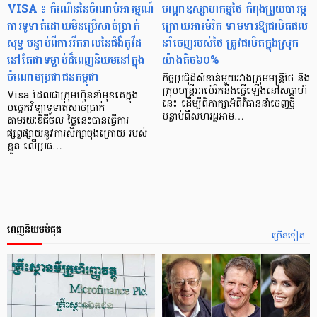
VISA ៖ កំណើននៃចំណាប់អារម្មណ៍
បណ្ដាឧស្សាហកម្មថៃ កំពុងព្រួយបារម្ភ
ការទូទាត់ដោយមិនប្រើសាច់ប្រាក់
ក្រោយអាម៉េរិក ទាមទារឱ្យផលិតផល
សុទ្ធ បន្ទាប់ពីការរីករាលនៃជំងឺកូវីដ
នាំចេញរបស់ថៃ ត្រូវផលិតក្នុងស្រុក
នៅតែជាទម្លាប់ដ៏ពេញនិយមនៅក្នុង
យ៉ាងតិច៦០%
ចំណោមប្រជាជនកម្ពុជា
កិច្ចប្រជុំដ៏សំខាន់មួយរវាងក្រុមមន្ត្រីថៃ និង
ក្រុមមន្ត្រីអាម៉េរិកនឹងធ្វើឡើងនៅសប្តាហ៍
Visa ដែលជាក្រុមហ៊ុននាំមុខគេក្នុង
នេះ ដើម្បីពិភាក្សាអំពីវិធាននាំចេញថ្មី
បច្ចេកវិទ្យាទូទាត់សាច់ប្រាក់
បន្ទាប់ពីសហរដ្ឋអាម…
តាមរយៈឌីជីថល ថ្ងៃនេះបានធ្វើការ
ផ្សព្វផ្សាយនូវការសិក្សាចុងក្រោយ របស់
ខ្លួន លើប្រធ…
ពេញនិយមបំផុត
ច្រើនទៀត