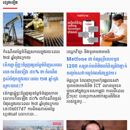
ផ្សេងទៀត
កំណើនតម្លៃទំនិញសកលក្នុងរយៈពេល
បច្ចេកវិទ្យា និងទូរគមនាគមន៍
២៧ ឆ្នាំចុងក្រោយ
Metfone ដាក់ឲ្យប្រើលេខកូដ
តើកត្តាអ្វីខ្លះជំរុញឲ្យតម្លៃទំនិញសកល
1200 សម្រាប់អតិថិជនពិនិត្យនិងផ្ដាច់
លោកកើនឡើង ៥០% ជាកំណើន
កញ្ចប់សេវាកម្មដែលមិនត្រូវការ
ខ្ពស់បំផុតក្នុងរយៈពេល ២៧ ឆ្នាំចុង
មិត្តហ្វូន ដែលជាក្រុមហ៊ុនផ្ដល់សេវា
ក្រោយនេះ?
ទូរគមនាគមន៍និង ICT ឈានមុខគេ
មួយនៅក្នុងប្រទេសកម្ពុជា កាលពីពេល
តើកត្តាអ្វីខ្លះជំរុញឲ្យតម្លៃទំនិញសកល
ថ្មីៗនេះ បានប្រកាសដាក់ឲ្យអតិថិជន
លោកកើនឡើង ៥០% ជាកំណើនខ្ពស់
របស់ខ្លួនប្…
បំផុតក្នុងរយៈពេល ២៧ ឆ្នាំចុងក្រោយ
នេះ0x017d7 ការពិតណាស់តម្លៃ
ប្រេងឆៅ លោហៈធា…