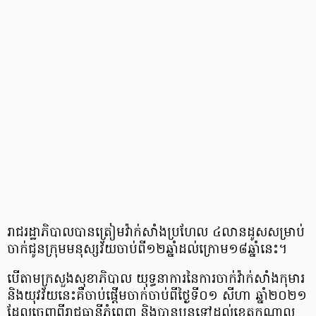
រាជរដ្ឋាភិបាល​បានត្រៀម​វ៉ាក់សាំង​ប្រហែល ​៤លានដូស​សម្រាប់​
ចាក់ជូន​ក្រុម​មនុស្ស​វ័យ​ចាប់ពី១២ឆ្នាំដល់ក្រោម​១៨ឆ្នាំនេះ។
បើតាម​ក្រសួងសុខាភិបាល យុទ្ធនាការនៃការចាក់វ៉ាក់សាំង​កុមារ
និងយុវវ័យនេះគឺចាប់ផ្ដើមចាក់ចាប់ពីថ្ងៃទី០១ សីហា ឆ្នាំ២០២១
ដែលចេញពីរាជធានីភ្នំពេញ និងបានបន្ត​ទៅដល់​ខេត្តកណ្ដាល