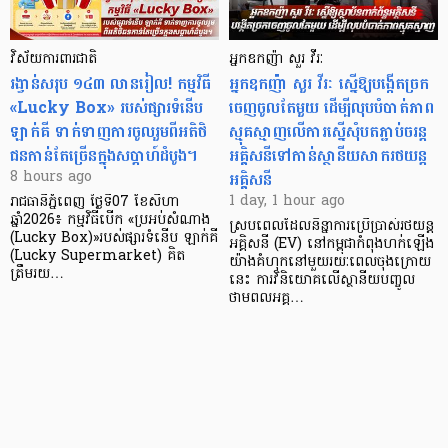
វិស័យការពារជាតិ
អ្នកឧកញ៉ា សួរ វីរៈ
រង្វាន់សរុប ១៤៣ លានរៀល! កម្មវិធី
អ្នកឧកញ៉ា សួរ វីរៈ ស្នើឱ្យបង្កើតច្រក
«Lucky Box» របស់ផ្សារទំនើប
ចេញចូលតែមួយ ដើម្បីលុបបំបាត់ភាព
ឡាក់គី ទាក់ទាញការចូលរួមពីអតិថិ
ស្មុគស្មាញលើការស្នើសុំបតភ្ជាប់ចរន្ត
ជនកាន់តែច្រើនក្នុងសប្តាហ៍ដំបូង។
អគ្គិសនីទៅកាន់ស្ថានីយសាករថយន្ត
អគ្គិសនី
8 hours ago
1 day, 1 hour ago
រាជធានីភ្នំពេញ ថ្ងៃទី07 ខែសីហា
ឆ្នាំ2026៖ កម្មវិធីបើក «ប្រអប់សំណាង
ស្របពេលដែលនិន្នាការប្រើប្រាស់រថយន្ត
(Lucky Box)»របស់ផ្សារទំនើប ឡាក់គី
អគ្គិសនី (EV) នៅកម្ពុជាកំពុងហក់ឡើង
(Lucky Supermarket) គិត
យ៉ាងគំហុកនៅមួយរយៈពេលចុងក្រោយ
ត្រឹមរយ…
នេះ ការវិនិយោគលើស្ថានីយបញ្ចូល
ថាមពលអគ្គ…