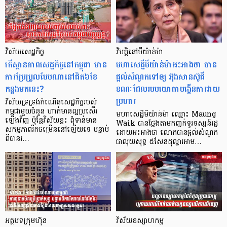
វិស័យសេដ្ឋកិច្ច
វិបត្តិ​នៅ​មីយ៉ាន់ម៉ា
តើស្ថានភាពសេដ្ឋកិច្ចនៅកម្ពុជា មាន
មហាសេដ្ឋី​មីយ៉ាន់ម៉ា​អះអាងថា បាន​
ការប្រែប្រួលបែបណានៅជិត៦ខែ
ផ្ដល់​សំណូក​ទៅ​ឲ្យ​ អ៊ុងសានស៊ូជី
កន្លងមកនេះ?
ខណៈ​ដែល​របប​យោធា​បង្កើន​ការវាយ
ប្រហារ
វិស័យទ្រទ្រង់កំណើនសេដ្ឋកិច្ចរបស់
កម្ពុជាមួយចំនួន ហាក់មានល្អប្រសើរ
មហាសេដ្ឋី​មីយ៉ាន់ម៉ា ឈ្មោះ Maung
ឡើងវិញ ប៉ុន្តែវិស័យខ្លះ ពុំទាន់មាន
Waik បាន​ថ្លែង​តាម​កញ្ចក់​ទូរទស្សន៍រដ្ឋ​
សកម្មភាពរីកចម្រើននៅឡើយទេ បន្ទាប់
ដោយ​អះអាងថា លោក​បាន​ផ្ដល់សំណូក​
ពីបានរ…
ជា​លុយ​សុទ្ធ ៥សែន​ដុល្លារ​អាម…
អត្ថបទក្រុមហ៊ុន
វិស័យឧស្សាហកម្ម