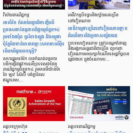
វិស័យពាណិជ្ជកម្ម
អាជីវកម្ម​បិទទ្វារ​និងក្ស័យធន​ច្រើន
អាម៉េរិក កំណត់ពន្ធបដិការថ្មីលើ
នៅវៀតណាម
អាជីវកម្ម​ជាច្រើន​នៅ​វៀតណាម​ផ្អាក​
ប្រទេសជាដៃគូពាណិជ្ជកម្មចំនួន១៤
ដំណើរការ​និង​ប្រកាស​ក្ស័យធន
រួមទាំងជប៉ុន កូរ៉េខាងត្បូង និងកម្ពុជា
ប៉ុន្ដែមិនទាន់មានឈ្មោះសហភាពអឺរ៉ុប
ប្រទេស​វៀតណាម ត្រូវ​បាន​អ្នក​ជំនាញ
និង​អង្គការ​អន្តរជាតិ​ជាច្រើន ព្យាករថា
តើមកពីមូលហេតុអ្វី?
វៀតណាម​អាច​រក្សា​កំណើន​សេដ្ឋកិច្ច​បាន​
សហរដ្ឋអាម៉េរិក បានកំណត់ពន្ធគយ
ល្អ​ជាង​គេ ក្នុង​ចំណោម​ប…
បដិការថ្មីជាផ្លូវការលើប្រទេសជាដៃគូ
ពាណិជ្ជកម្មចំនួន១៤ រួមមានមីយ៉ាន់ម៉ា
ថៃ ឡាវ ស៊ែរប៊ី បង់ក្លាដែស
ឥណ្ឌូនេស…
អត្ថបទក្រុមហ៊ុន
អត្ថបទពាណិជ្ជកម្ម