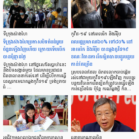
ទីក្រុងស៊ាងហៃ
កូវីដ-១៩ នៅអាមេរិក និងអឺរ៉ុប
ទីក្រុងស៊ាងហៃប្រកាសបិទតំបន់មួយ
ពលរដ្ឋប្រមាណ៦០% ទៅ៨០% នៅ
ចំនួនឡើងវិញហើយ ក្រោយទើបបើក
អាមេរិក និងអឺរ៉ុប បានឆ្លងកូវីដ១៩
បានប៉ុន្មានថ្ងៃ
ខណៈវិធានការរឹតត្បិតបានបន្ធូរបន្ថយ
កាន់តែច្រើន
ទីក្រុងស៊ាងហៃ នៅថ្ងៃសៅរ៍សប្ដាហ៍នេះ
នឹងបិទសង្កាត់មួយ ដែលមានប្រជាជន
ស្របពេលដែល ពិភពលោកចាប់ផ្ដើម
ជិត៣លាននាក់រស់នៅ ដើម្បីបើកការធ្វើ
រស់នៅជាមួយកូវីដ១៩ឡើងវិញ ការបន្ធូរ
តេស្តរកមេរោគឆ្លងកូវីដ១៩ ទ្រង់ទ្រាយ
បន្ថយវិធានការរឹតត្បិតក៏ត្រូវបានធ្វើឡើង
ធំ …
កាន់ច្រើនដែរ ប៉ុន្ដែ ករណីឆ្លងថ្មី ក៏ន…
អាជីវកម្មសាលាឯកជនវិលមករកស្ថាន
ធនាគារកណ្តាលចិន