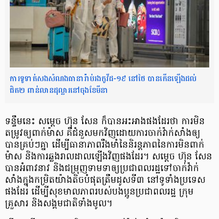
ការទូទាត់សងសំណងធានារ៉ាប់រងកូវីដ-១៩ នៅថៃ បានកើនឡើងដល់
ជិត២ ពាន់លានដុល្លារនៅចុងខែមីនា
ទន្ទឹមនេះ សម្តេច ហ៊ុន សែន ក៏បានអះអាងផងដែរថា ការមិន
តម្រូវឲ្យពាក់ម៉ាស គឺជំនួសមកវិញដោយការចាក់វ៉ាក់សាំងឲ្យ
បានគ្រប់ៗគ្នា ដើម្បីធានាភាពរឹងមាំនៃនិរន្តភាពនៃការមិនពាក់
ម៉ាស និងការឆ្លងរាលដាលឡើងវិញផងដែរ។ សម្តេច ហ៊ុន សែន
បានអំពាវនាវ និងជម្រុញទាមទាឲ្យប្រជាពលរដ្ឋទៅចាក់វ៉ាក់
សាំងក្នុងកម្រិតយ៉ាងតិចបំផុតត្រឹមដូសទី៣ នៅទូទាំងប្រទេស
ផងដែរ ដើម្បីសុខមាលភាពរបស់បងប្អូនប្រជាពលរដ្ឋ ក្រុម
គ្រួសារ និងសង្គមជាតិទាំងមូល។