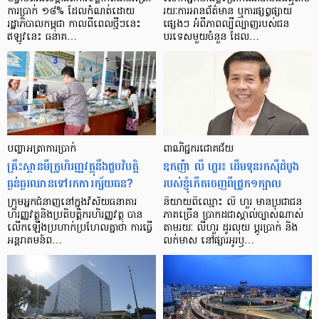
ការ​ប្រាក់ ១៨​% ដែល​កំណត់​ដោយ​
រយៈ​ការ​អាន​ព័ត៌មាន ឬ​ការ​ផ្សព្វផ្សាយ​
រដ្ឋាភិបាល​កម្ពុជា កាល​ពី​ពេល​ថ្មីៗ​នេះ
ផ្សេងៗ អំពី​ភាព​ល្បីល្បាញ​របស់​ជន​
ឥឡូវ​នេះ ធនាគ…
បរទេស​មួយ​ចំនួន ដែល…
បញ្ហា​អត្រា​ការប្រាក់
ពាណិជ្ជករជោគជ័យ
គ្រឹះស្ថាន​មីក្រូ​ហិរញ្ញវត្ថុ​នឹង​ជួប​វិបត្តិ​
ឧកញ៉ា លី ហួរ៖ ដើមទុនរកស៊ីដំបូង
ធ្ងន់ធ្ងរ​ឈាន​ទៅ​រក​ការ​ក្ស័យធន?
របស់ខ្ញុំកើតចេញពីជ្រូក១ក្បាល
ក្រុម​អ្នក​ជំនាញ​នៅ​ក្នុង​វិស័យ​ធនាគារ
និយាយ​ពី​ឈ្មោះ លី ហួរ មាន​ប្រជាជន​
ហិរញ្ញវត្ថុ​និង​ប្រតិបត្តិករ​ហិរញ្ញ​វត្ថុ បាន​​
ភាគ​ច្រើន ប្រាកដ​ជា​ស្គាល់​ច្បាស់​ណាស់
លើក​ឡើង​ប្រហាក់​ប្រហែល​គ្នា​ថា ការ​ធ្វើ​
តាមរយៈ លីហួរ ដូរ​លុយ ប្តូរ​បា្រក់ និង​
អន្តរាគមន៍​ព…
លក់​មាស នៅ​ផ្សារ​អូរ​ឫ…