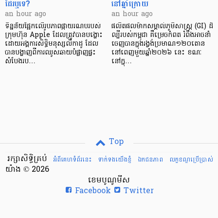
ដែរឬទេ?​
នៅឆ្នាំក្រោយ
an hour ago
an hour ago
ទិន្នន័យផ្អែកលើរូបភាពផ្កាយរណបរបស់
ផលិតផលម៉ាកសម្គាល់ភូមិសាស្ត្រ (GI) ដ៏
ក្រុមហ៊ុន Apple ដែលត្រូវបានបង្ហោះ
ល្បីរបស់កម្ពុជា គឺម្រេចកំពត រំពឹងអាចនាំ
ដោយអង្គការសិទ្ធិមនុស្សលីកាដូ ដែល
ចេញបានក្នុងរង្វង់ប្រមាណ១២០តោន
បានបង្ហាញពីការឈូសឆាយបំផ្លាញផ្ទះ
នៅពេញមួយឆ្នាំ២០២៦ នេះ ខណៈ
សំបែងរប…
នៅក្នុ…
Top
រក្សាសិទ្ធិគ្រប់
អំពីគេហទំព័រនេះ
ទាក់ទងយើងខ្ញំ
ឯកជនភាព
លក្ខខណ្ឌ​ប្រើ​ប្រាស់
យ៉ាង © 2026
ខេមបូណូមីស
Facebook
Twitter