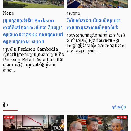
None
សេដ្ឋកិច្ច​
ក្រុមហ៊ុនផ្សារទំនើប Parkson
វិស័យ​សំខាន់ៗ​៤​ដែល​ធ្វើ​ឲ្យ​កម្ពុជា​
ចាញ់ក្ដីនៅតុលាការភ្នំពេញ និងតម្រូវ
ក្លាយ​ជា​កូន​ខ្លា​សេដ្ឋកិច្ច​ក្នុង​តំបន់
ឲ្យបង់ប្រាក់ជាង១៤៤ លានដុល្លារទៅ
ប្រទេស​កម្ពុជា​ត្រូវ​បាន​ធនាគារ​អភិវឌ្ឍន៍​
ឲ្យក្រុមហ៊ុនម្ចាស់ គម្រោង
អាស៊ី (ADB) ឲ្យ​រហ័ស​នាមថា «ខ្លា​
សេដ្ឋកិច្ច​ថ្មី​នៃ​អាស៊ី» ដោយសារ​ប្រទេស​
ក្រុមហ៊ុន Parkson Cambodia
អាស៊ី​អាគ្នេយ៍​មួយ​ន…
ស្ថិតនៅក្រោមការគ្រប់គ្រងរបស់ក្រុមហ៊ុន
Parkson Retail Asia Ltd ដែល
បានចុះបញ្ចីផ្សារហ៊ុននៅសិង្ហបុរីនោះ
បានចា…
ថ្មីៗ
ច្រើនទៀត