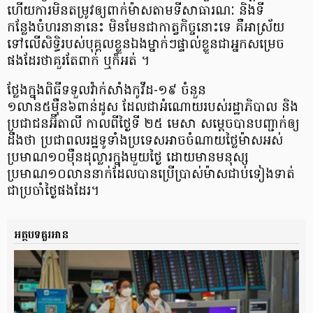
ហើយការមិនតម្រូវឲ្យពាក់ម៉ាសតាមទីសាធារណៈ និងទី
កន្លែងចំហរនានានេះ មិនមែនជាកាត្វកិច្ចនោះទេ គឺអាស្រ័យ
ទៅលើសិទ្ធិរបស់បុគ្គលខ្លួនឯងម្នាក់ៗផ្ទាល់ខ្លួនជាអ្នកសម្រេច
ផងដែរថាគួរតែពាក់ ឬក៏អត់ ។
ថ្លែងក្នុងពិធីទទួលវ៉ាក់សាំងកូវីដ-១៩ ចំនួន
១លាន៥ម៉ឺន៦ពាន់ដូស ដែលជាអំណោយរបស់រដ្ឋាភិបាល និង
ប្រជាជនអ៊ីតាលី កាលពីថ្ងៃទី ២៥ មេសា សម្តេចបានបញ្ជាក់ឲ្យ
ដឹងថា ប្រជាពលរដ្ឋទូទាំងប្រទេសអាចចំណាយថ្លៃម៉ាសអស់
ប្រមាណ១០ម៉ឺនដុល្លារក្នុងមួយថ្ងៃ ដោយមានមនុស្ស
ប្រមាណ១០លាននាក់ដែលបានប្រើប្រាស់ម៉ាសជាប់ទៀងទាត់
ជាប្រចាំថ្ងៃផងដែរ។
អត្ថបទគួរអាន