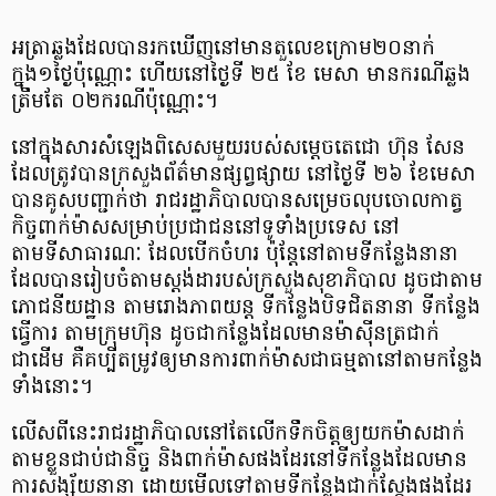
អត្រាឆ្លងដែលបានរកឃើញនៅមានតួលេខក្រោម២០នាក់
ក្នុង១ថ្ងៃប៉ុណ្ណោះ ហើយនៅថ្ងៃទី ២៥ ខែ មេសា មានករណីឆ្លង
ត្រឹមតែ ០២ករណីប៉ុណ្ណោះ។
នៅក្នុងសារសំឡេងពិសេសមួយរបស់សម្តេចតេជោ ហ៊ុន សែន
ដែលត្រូវបានក្រសួងព័ត៌មានផ្សព្វផ្សាយ នៅថ្ងៃទី ២៦ ខែមេសា
បានគូសបញ្ជាក់ថា រាជរដ្ឋាភិបាលបានសម្រេចលុបចោលកាត្វ
កិច្ចពាក់ម៉ាសសម្រាប់ប្រជាជននៅទូទាំងប្រទេស នៅ
តាមទីសាធារណៈ ដែលបើកចំហរ ប៉ុន្ដែនៅតាមទីកន្លែងនានា
ដែលបានរៀបចំតាមស្តង់ដារបស់ក្រសួងសុខាភិបាល ដូចជាតាម
ភោជនីយដ្ឋាន តាមរោងភាពយន្ត ទីកន្លែងបិទជិតនានា ទីកន្លែង
ធ្វើការ តាមក្រុមហ៊ុន ដូចជាកន្លែងដែលមានម៉ាស៊ីនត្រជាក់
ជាដើម គឺគប្បីតម្រូវឲ្យមានការពាក់ម៉ាសជាធម្មតានៅតាមកន្លែង
ទាំងនោះ។
លើសពីនេះរាជរដ្ឋាភិបាលនៅតែលើកទឹកចិត្តឲ្យយកម៉ាសដាក់
តាមខ្លួនជាប់ជានិច្ច និងពាក់ម៉ាសផងដែរនៅទីកន្លែងដែលមាន
ការសង្ស័យនានា ដោយមើលទៅតាមទីកន្លែងជាក់ស្តែងផងដែរ