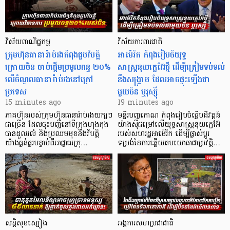
វិស័យពាណិជ្ជកម្ម
វិស័យការពារជាតិ
ក្រុមហ៊ុនធានារ៉ាប់រងកំពុងជួបវិបត្តិ
អាម៉េរិក កំពុងរៀបចំយុទ្ធ
ក្រោយចិន ចាប់ផ្តើមប្រមូលពន្ធ ២០%
សាស្ត្រនុយក្លេអ៊ែថ្មី ដើម្បីត្រៀមទប់ទល់
លើចំណូលធានារ៉ាប់រងនៅក្រៅ
នឹងសង្គ្រាម ដែលអាចផ្ទុះឡើងជា
ប្រទេស
មួយចិន ឬរុស្ស៊ី
15 minutes ago
19 minutes ago
ភាគហ៊ុនរបស់ក្រុមហ៊ុនធានារ៉ាប់រងយក្សៗ
មន្ទីរបញ្ចកោណ កំពុងរៀបចំធ្វើបដិវត្តន៍
ជាច្រើន ដែលចុះបញ្ជីនៅទីក្រុងហុងកុង
យ៉ាងស៊ីជម្រៅលើយុទ្ធសាស្ត្រនុយក្លេអ៊ែ
បានដួលរលំ និងប្រឈមមុខនឹងវិបត្តិ
របស់សហរដ្ឋអាម៉េរិក ដើម្បីផ្លាស់ប្តូរ
យ៉ាងធ្ងន់ធ្ងរបន្ទាប់ពីអាជ្ញាធរក្រុ…
ទម្រង់នៃការឆ្លើយតបយោធាជាប្រវត្តិ…
សន្តិសុខស្បៀង
អង្គការសហប្រជាជាតិ