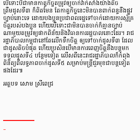
បើទោះបីជាមានកាត្វកិច្ចតម្រូវឲ្យចាក់វ៉ាក់សាំងយ៉ាងតិច
ត្រឹមដូសទី៣ ក៏ពិតមែន តែកាត្វកិច្ចនេះមិនបានពាក់ពន្ធនឹងផ្លូវ
ច្បាប់នោះទេ ដោយបងប្អូនប្រជាពលរដ្ឋទៅចាក់ដោយការស្ម័គ្រ
ចិត្តរបស់បងប្អូន ហើយបើទោះជាមិនបានចាក់ក៏គ្មានច្បាប់
ណាមួយតម្រូវឲ្យផាកពិន័យនិងវិធានការរដ្ឋបាលនោះដែរ។ រាជ
រដ្ឋាភិបាលកម្ពុជានៅតែលើកទឺកចិត្ត ឲ្យទៅចាក់ដូសទី៣ ដែល
ជាដូសតិចបំផុត ហើយប្រសិនបើមានការពេញចិត្តនឹងបន្តមក
ទទួលដូសទី៤ បន្ថែមទៀត លើសពីនេះរាជរដ្ឋាភិបាលក៏កំពុង
ពិនិត្យពីលទ្ធភាពចាក់ដូសទី៥ សម្រាប់មន្ត្រីជួរមុខជាបន្តទៀត
ផងដែរ៕
អត្ថបទ សោម ស្រីពេជ្រ
_