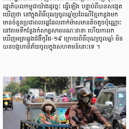
រដ្ឋាភិបាលកម្ពុជាយ៉ាងដូច្នេះ ធ្វើឡើង បន្ទាប់ពីបានសង្កេត
ឃើញថា នៅក្នុងពិធីបុណ្យចូលឆ្នាំប្រពៃណីខ្មែរកន្លងមក
មានចំនួនប្រជាពលរដ្ឋដែលពាក់ម៉ាសមានតិចតួចប៉ុណ្ណោះ
នៅតាមទីកន្លែងកំសាន្តសាធារណៈនានា ហើយការរក
ឃើញអត្រាឆ្លងជំងឺកូវីដ-១៩ ក្រោយពិធីបុណ្យចូលឆ្នាំ មិន
បានបង្កហានិភ័យចូលក្នុងសហគមន៍នោះទេ ។