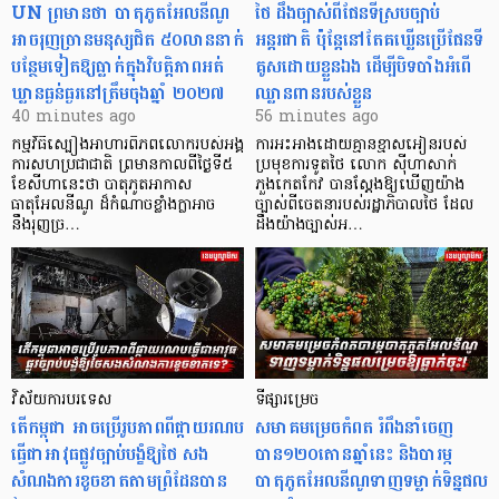
UN ព្រមានថា បាតុភូតអែលនីណូ
ថៃ ដឹងច្បាស់ពីផែនទីស្របច្បាប់
អាចរុញច្រានមនុស្សជិត ៥០លាននាក់
អន្តរជាតិ ប៉ុន្តែនៅតែគឃ្លើនប្រើផែនទី
បន្ថែមទៀតឱ្យធ្លាក់ក្នុងវិបត្តិ​ភាពអត់
គូសដោយខ្លួនឯង ដើម្បីបិទបាំងអំពើ
ឃ្លានធ្ងន់ធ្ងរនៅត្រឹមចុងឆ្នាំ ២០២៧
ឈ្លានពានរបស់ខ្លួន
40 minutes ago
56 minutes ago
កម្មវិធីស្បៀងអាហារពិភពលោករបស់អង្គ
ការអះអាងដោយគ្មានខ្មាសអៀនរបស់
ការសហប្រជាជាតិ ព្រមាន​កាលពីថ្ងៃទី៥
ប្រមុខការទូតថៃ លោក ស៊ីហាសាក់
ខែសីហានេះថា បាតុភូតអាកាស
ភួងកេតកែវ បានស្តែងឱ្យឃើញយ៉ាង
ធាតុអែលនីណូ ដ៏កំណាចខ្លាំងក្លាអាច
ច្បាស់ពីចេតនារបស់រដ្ឋាភិបាលថៃ ដែល
នឹងរុញច្រ…
ដឹងយ៉ាងច្បាស់អ…
វិស័យការបរទេស
ទីផ្សារម្រេច
តើកម្ពុជា អាចប្រើរូបភាពពីផ្កាយរណប
សមាគមម្រេចកំពត រំពឹងនាំចេញ
ធ្វើជាអាវុធផ្លូវច្បាប់បង្ខំឱ្យថៃ សង
បាន១២០តោនឆ្នាំនេះ និងបារម្ភ
សំណងការខូចខាតតាមព្រំដែនបាន
បាតុភូតអែលនីណូទាញទម្លាក់ទិន្នផល