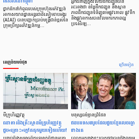
ពិសេសនៅកម្ពុជា
អ្នកជំនាញក្នុងវិស័យដឹកជញ្ជូនបាន
អះអាងថា តម្លៃដឹកជញ្ជូន និងស្ថាន
ថ្នាក់ដឹកនាំកំពូលរបស់ក្រុមហ៊ុនអភិវឌ្ឍន៍
ភាពដឹកជញ្ជូនទំនិញតាមផ្លូវគោល ផ្លូវទឹក
អាកាសយានដ្ឋានអន្តរជាតិសៀមរាបអង្គរ
និងផ្លូវអាកាសបានវិលមករកភាពល្អ
(AIAI) បានបញ្ជាក់ប្រាប់មន្ត្រីជាន់ខ្ពស់នៃ
ប្រសើរឡ…
ក្រុមប្រឹក្សាអភិវឌ្ឍន៍កម្ព…
ពេញនិយមបំផុត
ច្រើនទៀត
មីក្រូ​ហិរញ្ញវត្ថុ
មនុស្ស​ធម៌​គ្មាន​ព្រំដែន
ធនាគារ​និង​គ្រឹះស្ថាន​មីក្រូ​ហិរញ្ញវត្ថុ​
ជន​បរទេស​៣​រូប​ដែល​ជួយ​ខ្មែរ​លេច​ធ្លោ​
ជួប«គ្រោះ»ក្តៅ​គគុក​មួយ​ទៀត​ហើយ!
ជាង​គេ
បន្ទាប់​ពី​រង​សម្ពាធ​​ពី​ការ​ទម្លាក់​ពិដាន​អត្រា​
លោកអ្នក​នាង​ខ្លះ​ប្រាកដ​ជា​បាន​​ដឹង​ឮ​តាម​