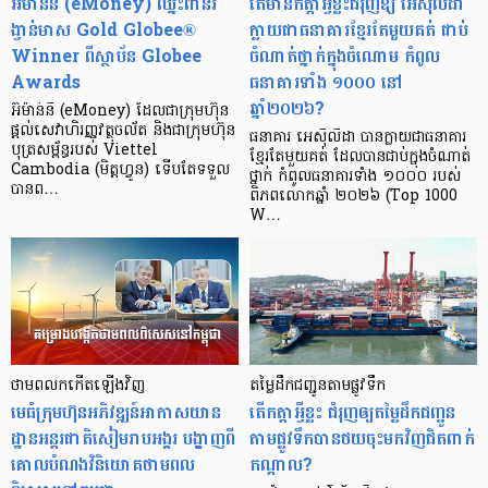
អ៊ីម៉ាន់នី (eMoney) ឈ្នះពានរ
តើមានកត្តាអ្វីខ្លះជំរុញឱ្យ អេស៊ីលីដា
ង្វាន់មាស Gold Globee®
ក្លាយជាធនាគារខ្មែរតែមួយគត់ ជាប់
Winner ពីស្ថាប័ន Globee
ចំណាត់ថ្នាក់ក្នុងចំណោម កំពូល
Awards
ធនាគារទាំង ១០០០ នៅ
ឆ្នាំ២០២៦?
អ៊ីម៉ាន់នី (eMoney) ដែលជាក្រុមហ៊ុន
ផ្ដល់សេវាហិរញ្ញវត្ថុចល័ត និងជាក្រុមហ៊ុន
ធនាគារ អេស៊ីលីដា បានក្លាយជាធនាគារ
បុត្រសម័្ពន្ធរបស់ Viettel
ខ្មែរតែមួយគត់ ដែលបានជាប់ក្នុងចំណាត់
Cambodia (មិត្តហ្វូន) ទើបតែទទួល
ថ្នាក់ កំពូលធនាគារទាំង ១០០០ របស់
បានព…
ពិភពលោកឆ្នាំ ២០២៦ (Top 1000
W…
ថាមពលកកើតឡើងវិញ
តម្លៃដឹកជញ្ជូនតាមផ្លូវទឹក
មេធំក្រុមហ៊ុនអភិវឌ្ឍន៍អាកាសយាន
តើកត្តាអ្វីខ្លះ ជំរុញឲ្យតម្លៃដឹកជញ្ជូន
ដ្ឋានអន្តរជាតិសៀមរាបអង្គរ បង្ហាញពី
តាមផ្លូវទឹកបានថយចុះមកវិញជិតពាក់
គោលបំណងវិនិយោគថាមពល
កណ្តាល?