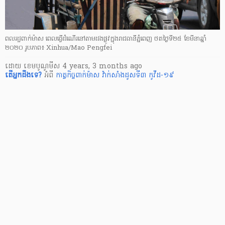
ពលរដ្ឋពាក់ម៉ាស ពេលធ្វើដំណើរនៅតាមដងផ្លូវក្នុងរាជធានីភ្នំពេញ ថតថ្ងៃទី២៥ ខែមីនាឆ្នាំ
២០២០ រូបភាព៖ Xinhua/Mao Pengfei
ដោយ
​ ខេមបូណូមីស
4 years, 3 months ago
តើ​អ្នក​ដឹងទេ?
អំពី
កាត្វកិច្ចពាក់ម៉ាស
វ៉ាក់សាំងដូសទី៣
កូវីដ-១៩