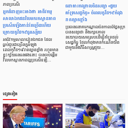
ភាពប្រសើរ
ធនាគារកណ្តាលចិនសន្យា «ជួយ
អ្នកជំនាញអះអាងថា អាជីវកម្ម
គាំទ្រសេដ្ឋកិច្ច» ចំពេលកូវីដ១៩កំពុង
សាលាឯកជនវិលមករកស្ថានភាព
រាតត្បាតខ្លាំង
ប្រសើរឡើងកាន់តែច្រើនហើយ
ប្រធានធនាគារកណ្តាលចិនកាលពីថ្ងៃសុក្រ
ក្រោយកូវីដ១៩ធូរស្បើយ
បានសន្យាថា នឹងរក្សាគោល
នយោបាយសមស្របដើម្បីគាំទ្រដល់
អាជីវកម្មសាលារៀនឯកជន ដែល
សេដ្ឋកិច្ច ដែលកំពុងមានកំណើនយឺត
ធ្លាប់ជួបជាច្រើនក្នុអំឡុង
ជាមួយនឹងវិធីសាស្រ្តជួយ…
ពេលកូវីដ១៩រាតត្បាតខ្លាំង រហូតមាន
ខ្លះក្ស័យធនធនផងនោះ បានចាប់ផ្ដើម
វិលមកស្ថានភាពល្អប្រសើរឡើ…
ផ្សេងទៀត