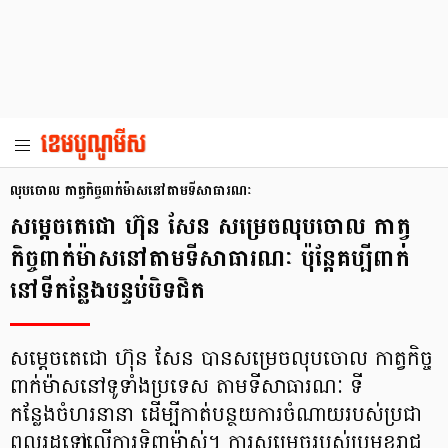
លុបចោល កាត្វកិច្ចពាក់ម៉ាសនៅតាមទីសាធារណៈ
សម្តេចតេជោ ហ៊ុន សែន សម្រេចលុបចោល កាត្វ
កិច្ចពាក់ម៉ាសនៅតាមទីសាធារណៈ ប៉ុន្ដែគប្បីពាក់
នៅទីកន្លែងបន្ទប់បិទជិត
សម្តេចតេជោ ហ៊ុន សែន បានសម្រេចលុបចោល កាត្វកិច្ច
ពាក់ម៉ាសនៅទូទាំងប្រទេស តាមទីសាធារណៈ ទី
កន្លែងចំហរនានា ដើម្បីកាត់បន្ថយការចំណាយរបស់ប្រជា
ពលរដ្ឋទៅលើការទិញម៉ាស់។ ការសម្រេចរបស់ប្រមុខរាជ