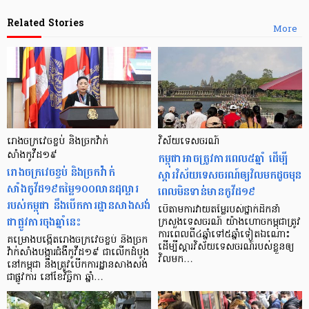
Related Stories
More
រោងចក្រវេចខ្ចប់ និងច្រកវ៉ាក់
វិស័យទេសចរណ៍
សាំងកូវីដ១៩
កម្ពុជាអាចត្រូវការពេល៥ឆ្នាំ ដើម្បី
រោងចក្រវេចខ្ចប់ និងច្រកវ៉ាក់
ស្តារវិស័យទេសចរណ៍ឲ្យវិលមកដូចមុន
សាំងកូវីដ១៩តម្លៃ១០០លានដុល្លារ
ពេលមិនទាន់មានកូវីដ១៩
របស់កម្ពុជា នឹងបើកការដ្ឋានសាងសង់
បើតាមការវាយតម្លៃរបស់ថ្នាក់ដឹកនាំ
ជាផ្លូវការចុងឆ្នាំនេះ
ក្រសួងទេសចរណ៍ យ៉ាងហោចកម្ពុជាត្រូវ
ការពេលពី៤ឆ្នាំទៅ៥ឆ្នាំទៀតឯណោះ
គម្រោងបង្កើតរោងចក្រវេចខ្ចប់ និងច្រក
ដើម្បីស្តារវិស័យទេសចរណ៍របស់ខ្លួនឲ្យ
វ៉ាក់សាំងបង្ការជំងឺកូវីដ១៩ ជាលើកដំបូង
វិលមក…
នៅកម្ពុជា នឹងត្រូវបើកការដ្ឋានសាងសង់
ជាផ្លូវការ នៅខែវិច្ឆិកា ឆ្នាំ…