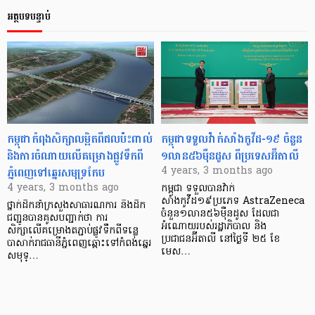
អត្ថបទបន្ទាប់
កម្ពុជាកំពុងសិក្សាលម្អិតពីផលប៉ះពាល់
កម្ពុជាទទួលវ៉ាក់សាំងកូវីដ-១៩ ចំនួន
និងការចំណាយលើគម្រោងផ្លូវទឹកពី
១លាន៥៦ម៉ឺនដូស ពីប្រទេសអ៊ីតាលី
ភ្នំពេញទៅឆ្នេរសមុទ្រកែប
4 years, 3 months ago
4 years, 3 months ago
កម្ពុជា ទទួលបានវ៉ាក់
សាំងកូវីដ១៩ប្រភេទ AstraZeneca
ថ្នាក់ដឹកនាំក្រសួងសាធារណការ និងដឹក
ចំនួន១លាន៥៦ម៉ឺនដូស ដែលជា
ជញ្ជូនបានគូសបញ្ជាក់ថា ការ
អំណោយរបស់រដ្ឋាភិបាល និង
សិក្សាលើគម្រោងតភ្ជាប់ផ្លូវទឹកពីទន្លេ
ប្រជាជនអ៊ីតាលី នៅថ្ងៃទី ២៥ ខែ
បាសាក់រាជធានីភ្នំពេញឆ្ពោះទៅកំពង់ឆ្នេរ
មេស…
សមុទ្…