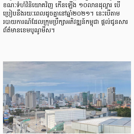
ខណៈទំហំវិនិយោគវិញ កើនឡើង ១០លានដុល្លារ បើ
ប្រៀបនឹងរយៈពេលដូចគ្នានៅឆ្នាំ២០២១។ នេះបើតាម
របាយការណ៍ដែលក្រុមប្រឹក្សាអភិវឌ្ឍន៍កម្ពុជា ផ្ដល់ជូនសារ
ព័ត៌មានខេមបូណូមីស។