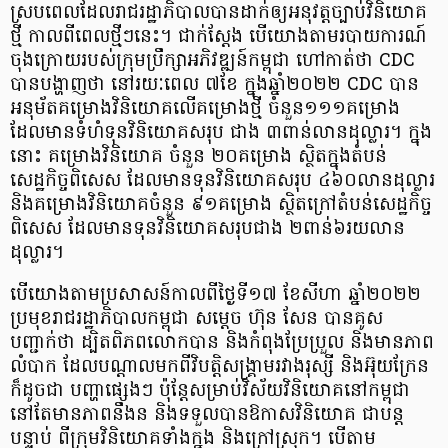
ស្របពេលដែលរាជរដ្ឋាភិបាលបានដាក់ឲ្យអនុវត្តច្បាប់វិនិយោគ
ថ្មី កាលពីពេលថ្មីៗនេះ។ ជាក់ស្ដែង បើយោងតាមរបាយការណ៍
ចុងក្រោយរបស់ក្រុមប្រឹក្សាអភិវឌ្ឍន៍កម្ពុជា ហៅកាត់ថា CDC
បានបង្ហាញថា នៅរយៈពេល ៧ខែ ក្នុងឆ្នាំ២០២២ CDC បាន
អនុម័តគម្រោងវិនិយោគលើគម្រោងថ្មី ចំនួន១១១គម្រោង
ដែលមានទំហំទុនវិនិយោគសរុប ជាង ៣ពាន់លានដុល្លារ។ ក្នុង
នោះ គម្រោងវិនិយោគ ចំនួន ២០គម្រោង ស្ថិតក្នុងតំបន់
សេដ្ឋកិច្ចពិសេស ដែលមានទុនវិនិយោគសរុប ៤៦០លានដុល្លារ
និងគម្រោងវិនិយោគចំនួន ៩១គម្រោង ស្ថិតក្រៅតំបន់សេដ្ឋកិច្ច
ពិសេស ដែលមានទុនវិនិយោគសរុបជាង ២ពាន់៦រយលាន
ដុល្លារ។
បើយោងតាមប្រសាសន៍កាលពីថ្ងៃទី១៧ ខែសីហា ឆ្នាំ២០២២
ប្រមុខរាជរដ្ឋាភិបាលកម្ពុជា សម្ដេច ហ៊ុន សែន បានគូស
បញ្ជាក់ថា ដ្បិតពិភពលោកបាន និងកំពុងប្រែប្រួល និងមានភាព
លំបាក ដែលបណ្ដាលមកពីវិបត្តិសង្រ្គាមរវាងរុស្សី និងអ៊ុយក្រែន
ក៏ដូចជា បញ្ហាផ្សេងៗ ប៉ុន្ដែសម្រាប់វិស័យវិនិយោគនៅកម្ពុជា
នៅតែមានភាពនឹងន និងទទួលបានឱកាសវិនិយោគ ជាបន្ត
បន្ទាប់ ពីក្រុមវិនិយោគទាំងក្នុង និងក្រៅស្រុក។ បើតាម