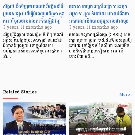
សិង្ហបុរី នឹងទិញថាមពលវារីអគ្គិសនីពី
ធនាគារកណ្តាលស្រីលង្កាបានរក្សា
ប្រទេសឡាវ ដើម្បីបំពេញមហិច្ឆតាក្នុង
អត្រាការប្រាក់នៅថេរ ដោយរំពឹងថា
ការនាំចូលថាមពលកកើតឡើងវិញ
អតិផរណានឹងបានធូរស្រាលជាងមុន
3 years, 11 months ago
3 years, 11 months ago
សិង្ហបុរីទិញថាមពលអគ្គិសនី ពីប្រភពវារី
ធនាគារកណ្តាលស្រីលង្កា (CBSL) បាន
អគ្គិសនីនៅក្នុងប្រទេសឡាវ ខណៈវាជា
រក្សាអត្រាការប្រាក់ ១៥.៥០%របស់ខ្លួនឱ្យ
ជំហានដំបូងមួយ នៅក្នុងផែនការ
នៅថេរ នៅថ្ងៃ១៨ ខែសីហា ដោយមិន
មហិច្ឆតារបស់ប្រទេសដ៏តូចនេះក្នុងការ
បានដំឡើងបន្ថែមទៀតនោះទេ បើ
នាំ…
ទោះបីជា អតិ…
Related Stories
More