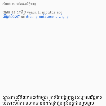
សំណង់អគារនៅរាជធានីភ្នំពេញ
ដោយ
ខន ណារី
3 years, 11 months ago
តើ​អ្នក​ដឹងទេ?
អំពី
ផលិតកម្ម
ការវិនិយោគ
ពាណិជ្ជកម្ម
ស្ថានភាពវិនិយោគនៅកម្ពុជា កាន់តែបង្ហាញនូវសញ្ញាណវិជ្ជមាន
បើទោះបីពិភពលោកបាននិងកំពុងជួបនូវវិបត្តិជាបន្តបន្ទាប់