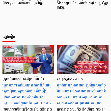
និងទទួលបានការចាប់អារម្មណ៍ច្រ…
Shangri-La បាននាំមកនូវការជួបជុំគ្នា
រវាងថ្ន…
ផ្សេងទៀត
ក្រុមហ៊ុនយករបស់ជប៉ុន មីនីបៀរ
សេដ្ឋកិច្ចពិភពលោក
ក្រោយជោគជ័យនៅរាជធានីភ្នំពេញ
អ្នកជំនាញព្រមានថា ប្រព័ន្ធសេដ្ឋកិច្ច
ក្រុមហ៊ុនយក្យរបស់ជប៉ុន មីនីបៀរ
ពិភពលោកនឹងមានការផ្លាស់ប្ដូរយ៉ាង
នឹងបើកការដ្ឋានសាងសង់រោង
សម្បើម ខណៈប្រាក់ដុល្លារអាម៉េរិក
ចក្រទី២របស់ខ្លួននៅខេត្តពោធិ៍សាត់
កំពុងបាត់បង់អានុភាពជាបណ្ដើរៗ
ក្រុមហ៊ុនផលិតគ្រឿងអេឡិចត្រូនិកខ្នាត
អ្នកជំនាញសេដ្ឋកិច្ច និងហិរញ្ញ វត្ថុអន្តរ