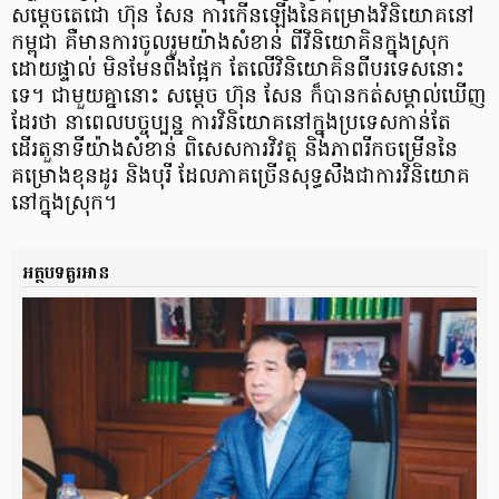
សម្ដេចតេជោ ហ៊ុន សែន ការកើនឡើងនៃគម្រោងវិនិយោគនៅ
កម្ពុជា គឺមានការចូលរួមយ៉ាងសំខាន់ ពីវិនិយោគិនក្នុងស្រុក
ដោយផ្ទាល់ មិនមែនពឹងផ្អែក តែលើវិនិយោគិនពីបរទេសនោះ
ទេ។ ជាមួយគ្នានោះ សម្ដេច ហ៊ុន សែន ក៏បានកត់សម្គាល់ឃើញ
ដែរថា នាពេលបច្ចុប្បន្ន ការវិនិយោគនៅក្នុងប្រទេសកាន់តែ
ដើរតួនាទីយ៉ាងសំខាន់ ពិសេសការវិវត្ត និងភាពរីកចម្រើននៃ
គម្រោងខុនដូរ និងបុរី ដែលភាគច្រើនសុទ្ធសឹងជាការវិនិយោគ
នៅក្នុងស្រុក។
អត្ថបទគួរអាន