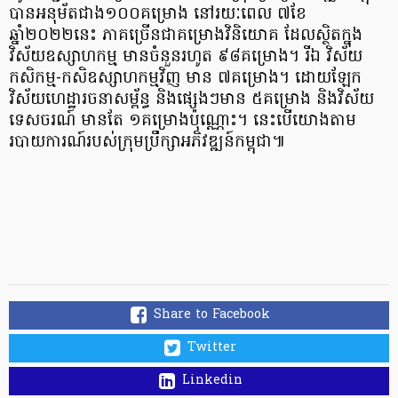
បានអនុម័តជាង១០០គម្រោង នៅរយៈពេល ៧ខែ
ឆ្នាំ២០២២នេះ ភាគច្រើនជាគម្រោងវិនិយោគ ដែលស្ថិតក្នុង
វិស័យឧស្សាហកម្ម មានចំនួនរហូត ៩៨គម្រោង។ រីឯ វិស័យ
កសិកម្ម-កសិឧស្សាហកម្មវិញ មាន ៧គម្រោង។ ដោយឡែក
វិស័យហេដ្ឋារចនាសម្ព័ន្ធ និងផ្សេងៗមាន ៥គម្រោង និងវិស័យ
ទេសចរណ៍ មានតែ ១គម្រោងប៉ុណ្ណោះ។ នេះបើយោងតាម
របាយការណ៍របស់ក្រុមប្រឹក្សាអភិវឌ្ឍន៍កម្ពុជា៕
Share to Facebook
Twitter
Linkedin