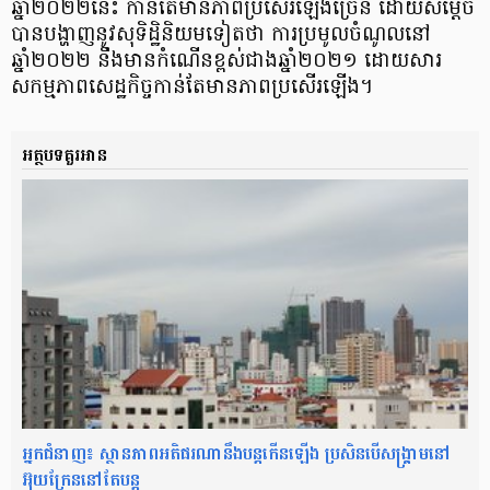
ឆ្នាំ២០២២នេះ កាន់តែមានភាពប្រសើរឡើងច្រើន ដោយសម្តេច
បានបង្ហាញនូវសុទិដ្ឋិនិយមទៀតថា ការប្រមូលចំណូលនៅ
ឆ្នាំ២០២២ នឹងមានកំណើនខ្ពស់ជាងឆ្នាំ២០២១ ដោយសារ
សកម្មភាពសេដ្ឋកិច្ចកាន់តែមានភាពប្រសើរឡើង។
អត្ថបទគួរអាន
អ្នកជំនាញ៖ ស្ថានភាពអតិផរណានឹងបន្តកើនឡើង ប្រសិនបើសង្គ្រាមនៅ
អ៊ុយក្រែននៅតែបន្ត