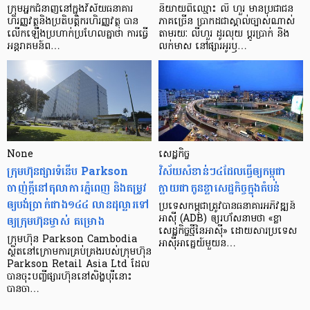
ក្រុម​អ្នក​ជំនាញ​នៅ​ក្នុង​វិស័យ​ធនាគារ
និយាយ​ពី​ឈ្មោះ លី ហួរ មាន​ប្រជាជន​
ហិរញ្ញវត្ថុ​និង​ប្រតិបត្តិករ​ហិរញ្ញ​វត្ថុ បាន​​
ភាគ​ច្រើន ប្រាកដ​ជា​ស្គាល់​ច្បាស់​ណាស់
លើក​ឡើង​ប្រហាក់​ប្រហែល​គ្នា​ថា ការ​ធ្វើ​
តាមរយៈ លីហួរ ដូរ​លុយ ប្តូរ​បា្រក់ និង​
អន្តរាគមន៍​ព…
លក់​មាស នៅ​ផ្សារ​អូរ​ឫ…
None
សេដ្ឋកិច្ច​
ក្រុមហ៊ុនផ្សារទំនើប Parkson
វិស័យ​សំខាន់ៗ​៤​ដែល​ធ្វើ​ឲ្យ​កម្ពុជា​
ចាញ់ក្ដីនៅតុលាការភ្នំពេញ និងតម្រូវ
ក្លាយ​ជា​កូន​ខ្លា​សេដ្ឋកិច្ច​ក្នុង​តំបន់
ឲ្យបង់ប្រាក់ជាង១៤៤ លានដុល្លារទៅ
ប្រទេស​កម្ពុជា​ត្រូវ​បាន​ធនាគារ​អភិវឌ្ឍន៍​
ឲ្យក្រុមហ៊ុនម្ចាស់ គម្រោង
អាស៊ី (ADB) ឲ្យ​រហ័ស​នាមថា «ខ្លា​
សេដ្ឋកិច្ច​ថ្មី​នៃ​អាស៊ី» ដោយសារ​ប្រទេស​
ក្រុមហ៊ុន Parkson Cambodia
អាស៊ី​អាគ្នេយ៍​មួយ​ន…
ស្ថិតនៅក្រោមការគ្រប់គ្រងរបស់ក្រុមហ៊ុន
Parkson Retail Asia Ltd ដែល
បានចុះបញ្ចីផ្សារហ៊ុននៅសិង្ហបុរីនោះ
បានចា…