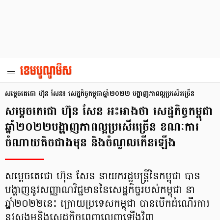
សម្ដេចតេជោ ហ៊ុន សែន៖ សេដ្ឋកិច្ចកម្ពុជាឆ្នាំ២០២២ បង្ហាញភាពល្អប្រសើរច្រើន
សម្ដេចតេជោ ហ៊ុន សែន អះអាងថា សេដ្ឋកិច្ចកម្ពុជា
ឆ្នាំ២០២២បង្ហាញភាពល្អប្រសើរច្រើន ខណៈការ
ចំណាយតិចជាងមុន និងចំណូលកើនឡើង
សម្ដេចតេជោ ហ៊ុន សែន នាយករដ្ឋមន្រ្តីនៃកម្ពុជា បាន
បង្ហាញនូវសញ្ញាណវិជ្ជមាននៃសេដ្ឋកិច្ចរបស់កម្ពុជា នា
ឆ្នាំ២០២២នេះ ក្រោយប្រទេសកម្ពុជា បានបើកដំណើរការ
នូវសង្គមនិងសេដ្ឋកិច្ចពេញលេញឡើងវិញ