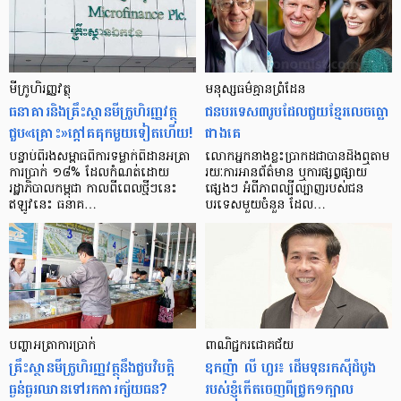
មីក្រូ​ហិរញ្ញវត្ថុ
មនុស្ស​ធម៌​គ្មាន​ព្រំដែន
ធនាគារ​និង​គ្រឹះស្ថាន​មីក្រូ​ហិរញ្ញវត្ថុ​
ជន​បរទេស​៣​រូប​ដែល​ជួយ​ខ្មែរ​លេច​ធ្លោ​
ជួប«គ្រោះ»ក្តៅ​គគុក​មួយ​ទៀត​ហើយ!
ជាង​គេ
បន្ទាប់​ពី​រង​សម្ពាធ​​ពី​ការ​ទម្លាក់​ពិដាន​អត្រា​
លោកអ្នក​នាង​ខ្លះ​ប្រាកដ​ជា​បាន​​ដឹង​ឮ​តាម​
ការ​ប្រាក់ ១៨​% ដែល​កំណត់​ដោយ​
រយៈ​ការ​អាន​ព័ត៌មាន ឬ​ការ​ផ្សព្វផ្សាយ​
រដ្ឋាភិបាល​កម្ពុជា កាល​ពី​ពេល​ថ្មីៗ​នេះ
ផ្សេងៗ អំពី​ភាព​ល្បីល្បាញ​របស់​ជន​
ឥឡូវ​នេះ ធនាគ…
បរទេស​មួយ​ចំនួន ដែល…
បញ្ហា​អត្រា​ការប្រាក់
ពាណិជ្ជករជោគជ័យ
គ្រឹះស្ថាន​មីក្រូ​ហិរញ្ញវត្ថុ​នឹង​ជួប​វិបត្តិ​
ឧកញ៉ា លី ហួរ៖ ដើមទុនរកស៊ីដំបូង
ធ្ងន់ធ្ងរ​ឈាន​ទៅ​រក​ការ​ក្ស័យធន?
របស់ខ្ញុំកើតចេញពីជ្រូក១ក្បាល