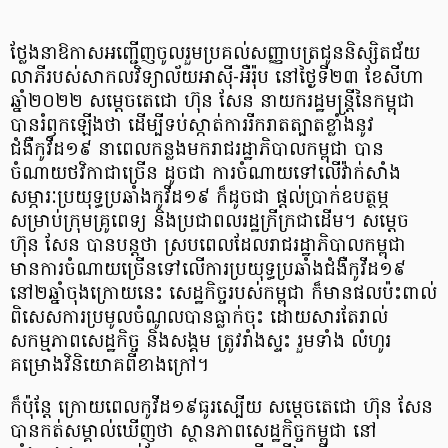
ថ្លែងនាឱកាសអញ្ជើញចូលរួមប្រគល់សញ្ញាបត្រជូននិស្សិតជ័យ
លាភីរបស់សាកលវិទ្យាល័យអាស៊ី-អឺរ៉ុប នៅថ្ងៃទី២៣ ខែសីហា
ឆ្នាំ២០២២ សម្ដេចតេជោ ហ៊ុន សែន នាយករដ្ឋមន្រ្តីនៃកម្ពុជា
បានរំឭកឡើងថា ដើម្បីទប់ស្កាត់ការរីករាតត្បាតខ្លាំងនូវ
ជំងឺកូវីដ១៩ នាពេលកន្លងមករាជរដ្ឋាភិបាលកម្ពុជា បាន
ចំណាយថវិកាជាច្រើន ដូចជា ការចំណាយទៅលើវ៉ាក់សាំង
សម្ភារៈប្រយុទ្ធប្រឆាំងកូវីដ១៩ ក៏ដូចជា ផ្ដល់ប្រាក់ឧបត្ថម្ភ
សម្រាប់ក្រុមគ្រូពេទ្យ និងប្រជាពលរដ្ឋក្រីក្រជាដើម។ សម្ដេច
ហ៊ុន សែន បានបន្តថា ស្របពេលដែលរាជរដ្ឋាភិបាលកម្ពុជា
មានការចំណាយច្រើនទៅលើការប្រយុទ្ធប្រឆាំងជំងឺកូវីដ១៩
នៅ២ឆ្នាំចុងក្រោយនេះ សេដ្ឋកិច្ចរបស់កម្ពុជា ក៏មានផលប៉ះពាល់
ពិសេសការប្រមូលចំណូលបានធ្លាក់ចុះ ដោយសារតែរាល់
សកម្មភាពសេដ្ឋកិច្ច និងសង្គម ត្រូវរាំងស្ទះ រួមទាំង លំហូរ
គម្រោងវិនិយោគពីខាងក្រៅ។
ក៏ប៉ុន្តែ ក្រោយពេលកូវីដ១៩ធូរស្បើយ សម្ដេចតេជោ ហ៊ុន សែន
បានកត់សម្គាល់ឃើញថា ស្ថានភាពសេដ្ឋកិច្ចកម្ពុជា នៅ