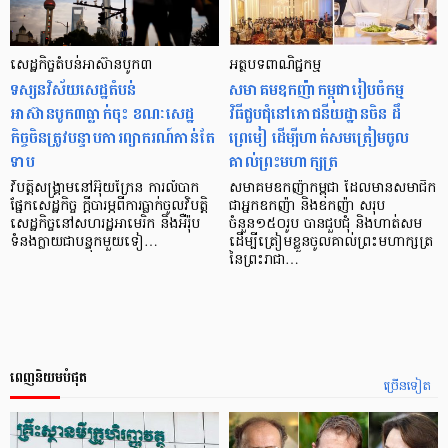
សេដ្ឋកិច្ចតំបន់អាស៊ានបូក៣
អត្ថបទពាណិជ្ជកម្ម
ទស្សនវិស័យសេដ្ឋតំបន់
សមាគមឧកញ៉ាកម្ពុជារៀបចំកម្ម
អាស៊ានបូក៣ធ្លាក់ចុះ ខណៈសេដ្ឋ
វិធីជួបជុំនៅភោជនីយដ្ឋានចិន ដឹ
កិច្ចចិនត្រូវបន្ទាបការព្យាករណ៍កាន់តែ
ព្រេមៀ ដើម្បីហាត់សមត្រៀមចូល
ទាប
គាល់ព្រះមហាក្សត្រ
វិបត្តិសង្គ្រាមនៅអ៊ុយក្រែន ការលំបាក
សមាគមឧកញ៉ាកម្ពុជា ដែលមានសមាជិក
ផ្នែកសេដ្ឋកិច្ច ក្តីបារម្ភពីការធ្លាក់ចូលវិបត្តិ
ជាអ្នកឧកញ៉ា និងឧកញ៉ា សរុប
សេដ្ឋកិច្ចនៅសហរដ្ឋអាមេរិក និងអឺរ៉ុប
ចំនួន១៥០រូប បានជួបជុំ និងហាត់សម
ទំនងក្លាយជាបន្ទុកមួយទៀ…
ដើម្បីត្រៀមខ្លួនចូលគាល់ព្រះមហាក្សត្រ
នៃព្រះរាជា…
ពេញនិយមបំផុត
ច្រើនទៀត