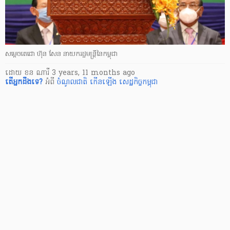
សម្ដេចតេជោ ហ៊ុន សែន នាយករដ្ឋមន្រ្តីនៃកម្ពុជា
ដោយ
ខន ណារី
3 years, 11 months ago
តើ​អ្នក​ដឹងទេ?
អំពី
ចំណូលជាតិ
កើនឡើង
សេដ្ឋកិច្ចកម្ពុជា