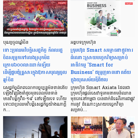
បុណ្យចូលឆ្នាំចិន
អត្ថបទក្រុមហ៊ុន
ទោះប្រឈមវិបត្តិសេដ្ឋកិច្ច ក៏ពលរដ្ឋ
ក្រុមហ៊ុន Smart សម្ពោធជាផ្លូវការ
ចិនសម្រុកទៅលេងស្រុកមិន
ដំណោះស្រាយបច្ចេកវិទ្យាសម្រាប់
ក្រោម៦០០លាននាក់ឡើយ
អាជីវកម្ម 'Smart for
ដើម្បីជួបជុំគ្រួសារក្នុងឱកាសបុណ្យចូល
Business' ជម្រុញភាពជោគជ័យ
ឆ្នាំចិន
ក្នុងយុគសម័យឌីជីថល
សេដ្ឋកិច្ចពិភពលោកបច្ចុប្បន្នមិនទាន់ងើប
ក្រុមហ៊ុន Smart Axiata ដែលជា
ឡើងវិញរឹងមាំដូចមុនពេលមិនទាន់
ក្រុមហ៊ុនផ្តល់សេវាទូរគមនាគមន៍ឈាន
មានវិបត្តិកូវីដ-១៩ នៅឡើយទេ ហើយ
មុខគេនៅកម្ពុជា បានដាក់ដំណើរការជាផ្លូវ
ទោះជាប្រឈមវិបត្តិសេដ្ឋកិច្ចយ៉ាងណាក្ដី
ការនូវ ដំណោះស្រាយបច្ចេកវិទ្យា
ក…
សម្រាប់…