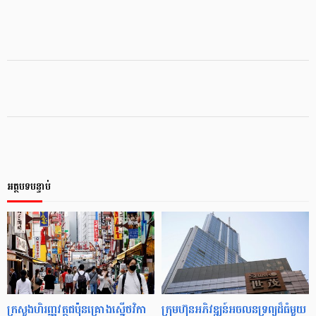
អត្ថបទបន្ទាប់
ក្រសួងហិរញ្ញវត្ថុជប៉ុនគ្រោងស្នើថវិកា
ក្រុមហ៊ុនអភិវឌ្ឍន៍អចលនទ្រព្យដ៏ធំមួយ