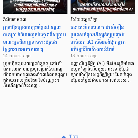
វិស័យថាមពល
វិស័យបច្ចេកវិទ្យា
ក្រុមហ៊ុនប្រេងយក្សៗចំនួន៨ ទទួល
ធនាគារពិភពលោក ដាស់តឿន
បានប្រាក់ចំណេញកប់ក្តោងពីសង្គ្រាម
ប្រទេសកំពុងអភិវឌ្ឍន៍ឱ្យប្រញាប់
ខណៈអ្នកជំនាញទាមទារឱ្យសង
ចាប់យក AI បើមិនចង់ឱ្យគម្លាត
ថ្លៃខូចខាតអាកាសធាតុ
អភិវឌ្ឍន៍រីកប៉ោងកាន់តែធំ
14 hours ago
15 hours ago
ក្រុមហ៊ុនប្រេងយក្សៗចំនួន៨ នៅលើ
បញ្ញាសិប្បនិម្មិត (AI) មិនមែនត្រឹមតែជា
ពិភពលោក បានប្រមូលប្រាក់ចំណេញ
បច្ចេកវិទ្យាទំនើបមួយនោះទេ ប៉ុន្តែជា
យ៉ាងមហាសាលជាង៩០ពាន់លានដុល្លារ
ក្បាលម៉ាស៊ីនសេដ្ឋកិច្ចថ្មីមួយ ដែលកំពុង
ក្នុងរយៈពេលត្រឹមតែ៣ខែប៉ុណ្ណោះ។
បន្ថែមតម្លៃយ៉ាងមហាសាលដល់សេ…
កំណើនប្រាក់ចំណេញ…
Top