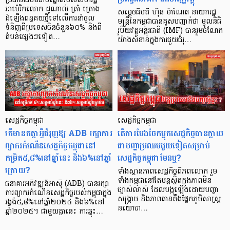
ប្រធានាធិបតីជាប់ឆ្នោតរបស់សហរដ្ឋ
អាម៉េរិកលោក ដូណាល់ ត្រាំ គ្រោង
សម្តេចធិបតី ហ៊ុន ម៉ាណែត នាយករដ្ឋ
ដំឡើងពន្ធគយថ្មីទៅលើការនាំចូល
មន្ត្រីនៃកម្ពុជាបានគូសបញ្ជាក់ថា មូលនិធិ
ទំនិញពីប្រទេសចិនចំនួន៦០% និងពី
រូបិយវត្ថុអន្តរជាតិ (IMF) បានរួមចំណែក
តំបន់ផ្សេងៗទៀត…
យ៉ាងសំខាន់ក្នុងការជួយជំរុ…
សេដ្ឋកិច្ចកម្ពុជា
សេដ្ឋកិច្ចកម្ពុជា
តើមានកត្តាអ្វីជំរុញឱ្យ ADB រក្សាការ
តើការបែងចែកប្លុកសេដ្ឋកិច្ចបានក្លាយ
ព្យាករកំណើនសេដ្ឋកិច្ចកម្ពុជានៅ
ជាបញ្ហាប្រឈមមួយទៀតសម្រាប់
កម្រិត៥,៨%នៅឆ្នាំនេះ និង៦%នៅឆ្នាំ
សេដ្ឋកិច្ចកម្ពុជាមែនឬ?
ក្រោយ?
ទាំងស្ថានភាពសេដ្ឋកិច្ចពិភពលោក រួម
ទាំងកម្ពុជានៅតែបន្តស្ថិតក្នុងភាពមិន
ធនាគារអភិវឌ្ឍន៍អាស៊ី (ADB) បានរក្សា
ច្បាស់លាស់ ដែលបង្កឡើងដោយបញ្ហា
ការព្យាករកំណើនសេដ្ឋកិច្ចរបស់កម្ពុជាក្នុង
សង្គ្រាម និងភាពតានតឹងផ្នែកភូមិសាស្ត្រ
រង្វង់៥,៨%នៅឆ្នាំ២០២៤ និង៦%នៅ
នយោបា…
ឆ្នាំ២០២៥។ ជាមួយគ្នានេះ ការឆ្លុះ…