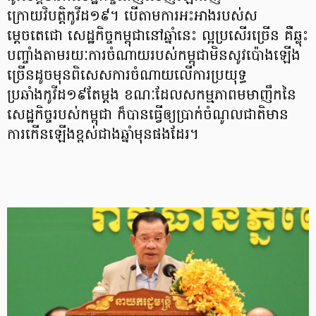
ក្រោយវិបត្តិកូវីដ១៩។ បើតាមការអះអាងរបស់ស
ម្តេចតេជោ សេដ្ឋកិច្ចកម្ពុជានៅឆ្នាំនេះ ល្អប្រសើរច្រើន គឺឆ្លុះ
បញ្ចាំងតាមរយៈការចំណាយរបស់កម្ពុជាមិនសូវប៉ោងឡើង
ច្រើនដូចមុនពិសេសការចំណាយលើការប្រយុទ្ធ
ប្រឆាំងកូវីដ១៩តែម្ដង ខណៈដែលសកម្មភាពមមាញឹកនៃ
សេដ្ឋកិច្ចរបស់កម្ពុជា ក៏បានធ្វើឲ្យប្រាក់ចំណូលជាតិមាន
ការកើនឡើងខ្ពស់ជាងឆ្នាំមុនផងដែរ។