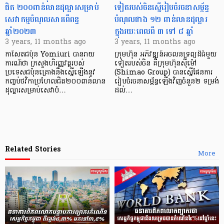
ជិត ២០០ពាន់លានដុល្លារសម្រាប់
ទៀតរបស់ចិនស្នើរៀបចំរចនាសម្ព័ន្ធ
សេវាកម្មបំណុលសារពើពន្ធ
បំណុលជាង ១២ ពាន់លានដុល្លារ
ឆ្នាំ២០២៣
ក្នុងរយៈពេលពី ៣ ទៅ ៨ ឆ្នាំ
3 years, 11 months ago
3 years, 11 months ago
កាសែតជប៉ុន Yomiuri បានរាយ
ក្រុមហ៊ុន អភិវឌ្ឍន៍អចលនទ្រព្យដ៏ធំមួយ
ការណ៍ថា ក្រសួងហិរញ្ញវត្ថុរបស់
ទៀតរបស់ចិន គឺក្រុមហ៊ុនស៊ីម៉ៅ
ប្រទេសជប៉ុនគ្រោងនឹងស្នើឡើងនូវ
(Shimao Group) បានស្នើផែនការ
កញ្ចប់ថវិកាប្រហែលជិត២០០ពាន់លាន
រៀបចំរចនាសម្ព័ន្ធឡើងវិញចំនួន២ ទម្រង់
ដុល្លារសម្រាប់សេវាបំ…
ដល់…
Related Stories
More