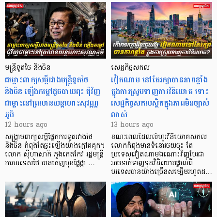
មន្ត្រីទូតថៃ និងចិន
សេដ្ឋកិច្ចសកល
ជម្លោះពាក្យសម្តីរវាងមន្ត្រីទូតថៃ
វៀតណាម នៅតែរក្សាបានភាពខ្លាំង
និងចិន ឡើងកម្ដៅដូចបាយពុះ ជុំវិញ
ក្នុងការស្រូបទាញការវិនិយោគ​ ទោះ
ជម្លោះនៅព្រលានយន្តហោះសុវណ្ណ
សេដ្ឋកិច្ចសកលស្ថិតក្នុងភាពមិនច្បាស់
ភូមិ
លាស់
12 hours ago
13 hours ago
សង្គ្រាមពាក្យសម្តីផ្នែកការទូតរវាងថៃ
ខណៈពេលដែលលំហូរវិនិយោគសកល
និងចិន កំពុងតែផ្ទុះឡើងយ៉ាងក្តៅគគុក។
លោកកំពុងមានទំនោរថយចុះ តែ
លោក ស៊ីហាសាក់ ភួងកេតកែវ រដ្ឋមន្ត្រី
ប្រទេសវៀតណាមឯណោះវិញបែរជា
ការបរទេសថៃ បានចេញមុខផ្លែផ្កា …
អាចទាក់ទាញទុនវិនិយោគផ្ទាល់ពី
បរទេសបានយ៉ាងច្រើនសម្បើមរហូតដ…