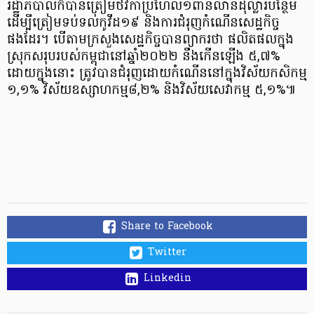
រដ្ឋាភិបាលក៏បានត្រៀមថវិកាប្រហែល១ពាន់លានដុល្លារបន្ថែម
ដើម្បីត្រៀមទប់ទល់កូវីដ១៩ និងការជំរុញកំណើនសេដ្ឋកិច្ច
ផងដែរ។ បើតាមក្រសួងសេដ្ឋកិច្ចបានព្យាករថា ផលិតផលក្នុង
ស្រុកសរុបរបស់កម្ពុជានៅឆ្នាំ២០២២ នឹងកើនឡើង ៥,៧%
ដោយក្នុងនោះ ត្រូវបានជំរុញដោយកំណើននៅក្នុងវិស័យកសិកម្ម
១,១% វិស័យឧស្សាហកម្ម៨,២% និងវិស័យសេវាកម្ម ៥,១%៕
Share to Facebook
Twitter
Linkedin