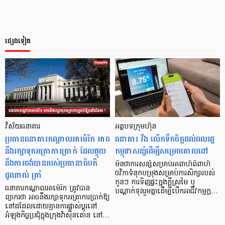
ផ្សេងទៀត
វិស័យធនាគារ
អត្ថបទក្រុមហ៊ុន
ប្រធានធនាគារកណ្ដាលអាម៉េរិក អាច
ធនាគារ វីង លើកទឹកចិត្តដល់ពលរដ្ឋ
នឹងរក្សាទុកអត្រាការប្រាក់ ដែលផ្ទុយ
កម្ពុជាសន្សំដើម្បីសម្រេចគោលដៅ
នឹងការចង់បានរបស់ប្រធានាធិបតី
មិនថាការសន្សំសម្រាប់អាពាហ៍ពិពាហ៍
ដូណាល់ ត្រាំ
ថវិកាទំនុកបម្រុងសម្រាប់ការសិក្សារបស់
កូនៗ ការទិញផ្ទះក្នុងក្តីស្រមៃ ឬ
ធនាគារកណ្ដាលអាម៉េរិក ត្រូវបាន
បណ្តាក់ទុនរួមគ្នាដើម្បីបើកអាជីវកម្មក្ត…
ព្យាករថា អាចនឹងរក្សាទុកអត្រាការប្រាក់ឱ្យ
នៅដដែលដោយគ្មានការផ្លាស់ប្ដូរនៅ
អំឡុងកិច្ចប្រជុំក្នុងក្រុងវ៉ាស៊ីនតោន នៅ…