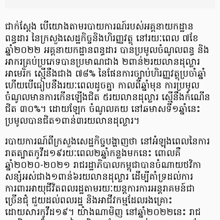
ជាក់ស្ដែង បើយោងតាមរបាយការណ៍របស់អគ្គនាយកដ្ឋាន
ពន្ធដារ នៃក្រសួងសេដ្ឋកិច្ចនិងហិរញ្ញវត្ថុ នៅរយៈពេល ៧ខែ
ឆ្នាំ២០២២ អគ្គនាយកដ្ឋានពន្ធដារ បានប្រមូលចំណូលពន្ធ និង
អាករគ្រប់ប្រភេទបានប្រមាណជាង ២ពាន់២រយលានដុល្លារ
អាមេរិក ស្មើនឹងជាង ៧៨% នៃផែនការច្បាប់ហិរញ្ញវត្ថុប្រចាំឆ្នាំ
ហើយបើធៀបនឹងរយៈពេលដូចគ្នា កាលពីឆ្នាំមុន ការប្រមូល
ចំណូលមានការកើនឡើងជិត ៥រយលានដុល្លារ ស្មើនឹងកំណើន
ជិត ៣០%។ ដោយឡែក ចំណូលគយ នៅឆមាសទី១ឆ្នាំនេះ
ប្រមូលបានជិត១ពាន់៣រយលានដុល្លារ។
របាយការណ៍ពីក្រសួងសេដ្ឋកិច្ចបង្ហាញថា នៅអំឡុងពេលនៃការ
រាតត្បាតកូវីដ១៩រយៈពេល២ឆ្នាំកន្លងមកនេះ ពោលគឺ
ឆ្នាំ២០២០-២០២១ រាជរដ្ឋាភិបាលកម្ពុជាបានចំណាយថវិកា
សន្សំអស់ជាង១ពាន់៦រយលានដុល្លារ ដើម្បីគាំទ្រដល់ការ
ការពារអាយុជីវិតពលរដ្ឋតាមរយៈយន្ដការការអន្តរាគមន៍ជា
ច្រើនជុំ ជួយដល់ពលរដ្ឋ និងអាជីវកម្មដែលរងគ្រោះ
ដោយសារកូវីដ១៩។ យ៉ាងណាមិញ នៅឆ្នាំ២០២២នេះ រាជ