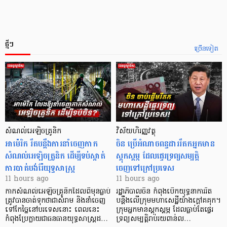
ថ្មីៗ
ច្រើនទៀត
សំណល់អេឡិចត្រូនិក
វិស័យហិរញ្ញវត្ថុ
អាម៉េរិក រឹតបន្តឹងការនាំចេញកាក
ចិន ប្រើ​អំណាចពន្ធដាររឹតកអ្នកមាន
សំណល់អេឡិចត្រូនិក ដើម្បីទប់ស្កាត់
ស្ដុកស្ដម្ភ ដែលផ្ទេរទ្រព្យសម្បត្តិ
ការបាត់បង់រ៉ែយុទ្ធសាស្ត្រ
ចេញទៅក្រៅប្រទេស
11 hours ago
11 hours ago
កាក​សំណល់​អេឡិច​ត្រូនិកដែល​ពីមុនធ្លាប់​
រដ្ឋាភិបាលចិន កំពុងបើកយុទ្ធនាការរឹត
ត្រូវបានចាត់ទុកថាជាសំរាម និងនាំចេញ
បន្តឹងលើក្រុមមហាសេដ្ឋី​យ៉ាង​ក្ដៅគគុក។
ទៅកែច្នៃនៅបរទេស​នោះ ពេលនេះ
​ក្រុមអ្នកមានស្ដុកស្ដម្ភ ដែល​ធ្លាប់​តែផ្ទេរ
កំពុងប្រែក្លាយជាធនធានយុទ្ធសាស្ត្រដ…
ទ្រព្យសម្បត្តិរាប់រយពាន់ល…