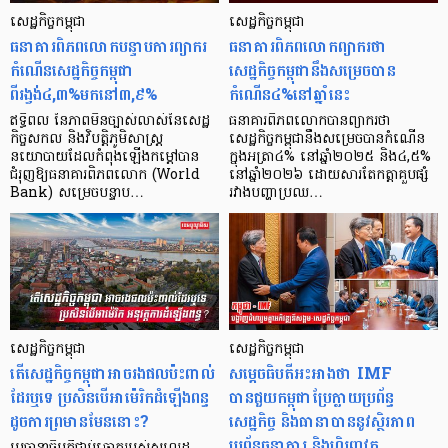
សេដ្ឋកិច្ចកម្ពុជា
សេដ្ឋកិច្ចកម្ពុជា
ធនាគារពិភពលោកបន្ទាបការព្យាករ
ធនាគារពិភពលោកព្យាករថា
កំណើនសេដ្ឋកិច្ចកម្ពុជា
សេដ្ឋកិច្ចកម្ពុជានឹងសម្រេចបាន
ពីរង្វង់៤,៣%មកនៅ៣,៩%
កំណើន៤%នៅឆ្នាំនេះ
ឥទ្ធិពល នៃភាពមិនច្បាស់លាស់នៃសេដ្ឋ
ធនាគារពិភពលោកបានព្យាករថា
កិច្ចសកល និងវិបត្តិភូមិសាស្ត្រ
សេដ្ឋកិច្ចកម្ពុជានឹងសម្រេចបានកំណើន
នយោបាយដែលកំពុងឡើងកម្ដៅបាន
ក្នុងអត្រា៤% នៅឆ្នាំ២០២៥ និង៤,៥%
ជំរុញឱ្យធនាគារពិភពលោក (World
នៅឆ្នាំ២០២៦ ដោយសារតែកត្តាគួបផ្សំ
Bank) សម្រេចបន្ទាប…
រវាងបញ្ហាប្រឈ…
សេដ្ឋកិច្ចកម្ពុជា
សេដ្ឋកិច្ចកម្ពុជា
តើសេដ្ឋកិច្ចកម្ពុជាអាចរងផលប៉ះពាល់
សម្តេចធិបតីអះអាងថា IMF
ដែរឬទេ ប្រសិនបើអាម៉េរិកដំឡើងពន្ធ
បានជួយកម្ពុជាប្រែក្លាយប្រព័ន្ធ
ដូចការព្រមានមែននោះ?
សេដ្ឋកិច្ច និងធានាបាននូវស្ថិរភាព
ប្រព័ន្ធធនាគារ និងហិរញ្ញវត្ថុ