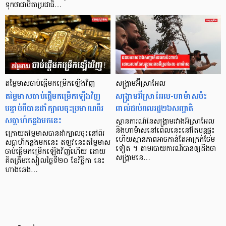
ទុកថាជាបិតាប្រជាធិ…
តម្លៃមាសចាប់ផ្ដើមកម្រើកឡើងវិញ
សង្រ្គាមអ៊ីស្រាអែល
តម្លៃមាសចាប់ផ្ដើមកម្រើកឡើងវិញ
សង្រ្គាមអ៊ីស្រាអែល-ហាម៉ាសប៉ះ
បន្ទាប់ពីបានដាំក្បាលចុះប្រមាណពីរ
ពាល់ដល់ពលរដ្ឋ២៦សញ្ជាតិ
សប្តាហ៍កន្លងមកនេះ
ស្ថានការណ៍នៃសង្រ្គាមរវាងអ៊ីស្រាអែល
និងហាម៉ាសនៅពេលនេះនៅតែបន្តផ្ទុះ
ក្រោយតម្លៃមាសបានដាំក្បាលចុះនៅពីរ
ហើយស្ថានភាពអាចកាន់តែអាក្រក់ថែម
សប្ដាហ៍កន្លងមកនេះ ឥឡូវនេះតម្លៃមាស
ទៀត ។ តាមរបាយការណ៍បានឲ្យដឹងថា
ចាប់ផ្ដើមកម្រើកឡើងវិញហើយ ដោយ
សង្រ្គាមនេ…
គិតត្រឹមរសៀលថ្ងៃទី២០ ខែវិច្ឆិកា នេះ
ហាងឆេង…