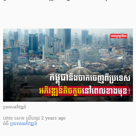
ប្រទេសអភិវឌ្ឍន៍
ដោយ
សោម ស្រីពេជ្រ
2 years ago
អំពី
ប្រទេសអភិវឌ្ឍន៍