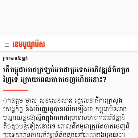
ប្រទេសអភិវឌ្ឍន៍
តើកម្ពុជាអាចត្រឡប់មកជាប្រទេសអភិវឌ្ឍន៍តិចតួច
វិញទេ ក្រោយពេលចាកចេញហើយនោះ?
ឯកឧត្តម មាស សុខសេនសាន រដ្ឋលេខាធិការក្រសួង
សេដ្ឋកិច្ច និងហិរញ្ញវត្ថុបានលើកឡើងថា កម្ពុជាមិនអាច
បណ្តាយខ្លួនឱ្យស្ថិតក្នុងភាពជាប្រទេសមានការអភិវឌ្ឍន៍
តិចតួចបន្តទៀតនោះទេ ពោលគឺកម្ពុជាត្រូវតែចាកចេញពី
ប្រទេសមានការអភិវឌ្ឍន៍តិចតួចនៅពេលខាងមុខនេះ។