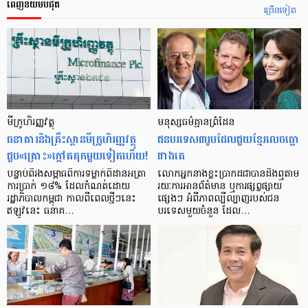
ពេញនិយមបំផុត
ច្រើនទៀត
មីក្រូ​ហិរញ្ញវត្ថុ
មនុស្ស​ធម៌​គ្មាន​ព្រំដែន
ធនាគារ​និង​គ្រឹះស្ថាន​មីក្រូ​ហិរញ្ញវត្ថុ​
ជន​បរទេស​៣​រូប​ដែល​ជួយ​ខ្មែរ​លេច​ធ្លោ​
ជួប«គ្រោះ»ក្តៅ​គគុក​មួយ​ទៀត​ហើយ!
ជាង​គេ
បន្ទាប់​ពី​រង​សម្ពាធ​​ពី​ការ​ទម្លាក់​ពិដាន​អត្រា​
លោកអ្នក​នាង​ខ្លះ​ប្រាកដ​ជា​បាន​​ដឹង​ឮ​តាម​
ការ​ប្រាក់ ១៨​% ដែល​កំណត់​ដោយ​
រយៈ​ការ​អាន​ព័ត៌មាន ឬ​ការ​ផ្សព្វផ្សាយ​
រដ្ឋាភិបាល​កម្ពុជា កាល​ពី​ពេល​ថ្មីៗ​នេះ
ផ្សេងៗ អំពី​ភាព​ល្បីល្បាញ​របស់​ជន​
ឥឡូវ​នេះ ធនាគ…
បរទេស​មួយ​ចំនួន ដែល…