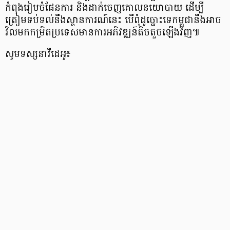
កំពុងរៀបចំផែនការ និងដាក់ចេញគោលនយោបាយ ដើម្បី
ត្រៀមទប់ទល់នឹងស្ថានការណ៍នេះ បើពុំដូច្នោះទេកម្ពុជានឹងអាច
វិលមកកម្រិតប្រទេសមានការអភិវឌ្ឍន៍តិចតួចឡើងវិញ៕
សូមទស្សនាវីដេអូ៖