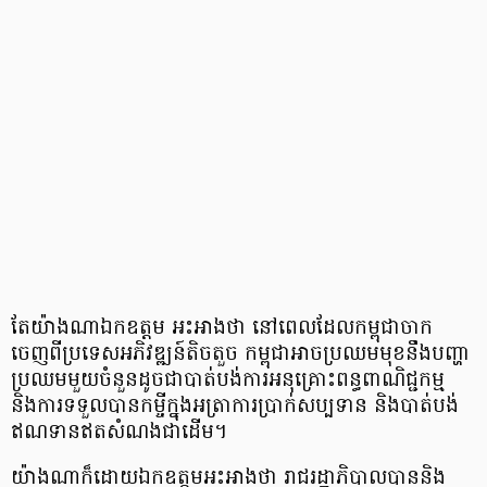
តែយ៉ាងណាឯកឧត្តម អះអាងថា នៅពេលដែលកម្ពុជាចាក
ចេញពីប្រទេសអភិវឌ្ឍន៍តិចតួច កម្ពុជាអាចប្រឈមមុខនឹងបញ្ហា
ប្រឈមមួយចំនួនដូចជាបាត់បង់ការអនុគ្រោះពន្ធពាណិជ្ជកម្ម
និងការទទួលបានកម្ចីក្នុងអត្រាការប្រាក់សប្បទាន និងបាត់បង់
ឥណទានឥតសំណងជាដើម។
យ៉ាងណាក៏ដោយឯកឧត្តមអះអាងថា រាជរដ្ឋាភិបាលបាននិង