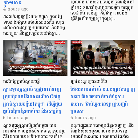
ក្នុង១តោន
ហ្វីលីពីន បាន​សម្រេចបន្តនាំចូលអង្ករនៅ
ឆ្នាំនេះ ខណៈកំពុងព្រួយបារម្ភថា បាតុភូត
4 hours ago
ធម្មជាតិអែលនីណូ ដ៏ខ្លាំងក្លា​ អាចនឹង
ការលក់អង្ករផ្កាម្លិះរបស់កម្ពុជា ក្នុងតម្លៃ
ធ្វើឱ្យផលិតកម្មស្រូវក្នុងស្រុ…
ទាបជាងអង្ករហមម៉ាលិសរបស់ថៃ រហូត
ដល់៤០០ដុល្លារក្នុងមួយតោន កំពុងបង្ក
ការរញ្ជួយ និងជ្រួលច្របល់យ៉ាងខ្លា…
ការកែច្នៃគ្រាប់ស្វាយចន្ទី
ឡាវបណ្តេញជនជាតិថៃ
ស្ថានទូតអូស្ត្រាលី ប្តេជ្ញាទាក់ទាញ
ថៃរងភាពអាម៉ាស់ ខណៈឡាវបណ្តេញ
ក្រុមហ៊ុនមក​វិនិយោគលើការកែច្នៃ
ជនជាតិថៃ៣២នាក់ពាក់ព័ន្ធការ
គ្រាប់ស្វាយចន្ទីនៅកម្ពុជា ដើម្បីជួយ
ឆបោក និងល្បែងអនឡាញចេញពី
ផ្តល់តម្លៃបន្ថែមកសិករ និងសេដ្ឋកិច្ច
ប្រទេស
5 hours ago
6 hours ago
ស្ថានទូតអូស្ត្រាលីប្រចាំកម្ពុជា បាន
បណ្តាញឆបោកតាមប្រព័ន្ធអនឡាញ និង
អះអាងពីការបន្តខិតខំទាក់ទាញក្រុមហ៊ុន
ល្បែងស៊ីសងខុសច្បាប់នៅតំបន់ទន្លេ
វិនិយោគបរទេសឱ្យមកបោះទុនគាំទ្រ
មេគង្គកំពុងរងការ បង្ក្រាប​កាន់តែខ្លាំង