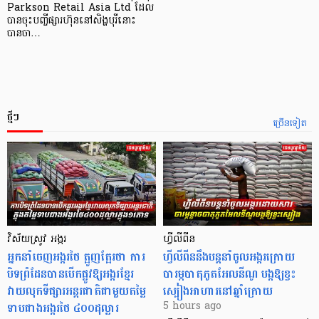
Parkson Retail Asia Ltd ដែល
បានចុះបញ្ចីផ្សារហ៊ុននៅសិង្ហបុរីនោះ
បានចា…
ថ្មីៗ
ច្រើនទៀត
វិស័យស្រូវ អង្ករ
ហ្វីលីពីន
អ្នកនាំចេញអង្ករថៃ ត្អូញត្អែរថា ការ
ហ្វីលីពីននឹងបន្តនាំចូលអង្ករក្រោយ
បិទព្រំដែនបានបើកផ្លូវឱ្យអង្ករខ្មែរ
បារម្ភបាតុភូតអែលនីណូ បង្កឱ្យខ្វះ
វាយលុកទីផ្សារអន្តរជាតិជាមួយតម្លៃ
ស្បៀងអាហារនៅឆ្នាំក្រោយ
ទាបជាងអង្ករថៃ ៤០០ដុល្លារ
5 hours ago