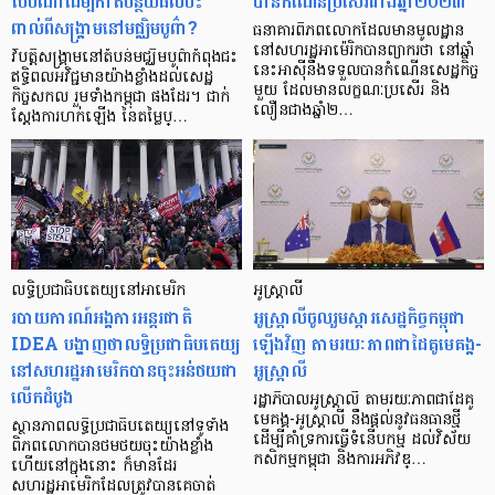
បែបណា​ដើម្បីកាត់បន្ថយផលប៉ះ
បានកំណើនប្រសើរជាងឆ្នាំ២០២៣
ពាល់ពីសង្រ្គាមនៅមជ្ឈិមបូព៌ា?
ធនាគារពិភពលោកដែលមានមូលដ្ឋាន
នៅសហរដ្ឋអាម៉េរិកបានព្យាករថា នៅឆ្នាំ
​​វិបត្តិសង្រ្គាមនៅតំបន់មជ្ឈិមបូព៌ា​​កំពុងជះ
នេះអាស៊ីនឹងទទួលបានកំណើនសេដ្ឋកិច្ច
ឥទ្ធិពលអវិជ្ជមានយ៉ាងខ្លាំងដល់សេដ្ឋ
មួយ ដែលមានលក្ខណៈប្រសើរ និង
កិច្ចសកល រួមទាំងកម្ពុជា ផងដែរ។ ជាក់
លឿនជាងឆ្នាំ២…
ស្ដែងការហក់ឡើង នៃតម្លៃប្…
លទ្ធិប្រជាធិបតេយ្យនៅអាមេរិក
អូស្រ្តាលី
របាយការណ៍អង្គការអន្តរជាតិ
អូស្រ្តាលីចូលរួមស្ដារសេដ្ឋកិច្ចកម្ពុជា
IDEA បង្ហាញថាលទ្ធិប្រជាធិបតេយ្យ
ឡើងវិញ តាមរយៈភាពជាដៃគូមេគង្គ-
នៅសហរដ្ឋអាមេរិកបានចុះអន់ថយជា
អូស្រ្តាលី
លើកដំបូង
រដ្ឋាភិបាលអូស្រ្តាលី តាមរយៈភាពជាដៃគូ
មេគង្គ-អូស្រ្តាលី នឹងផ្ដល់នូវធនធានថ្មី
ស្ថានភាពលទ្ធិប្រជាធិបតេយ្យនៅទូទាំង
ដើម្បីគាំទ្រការធ្វើទំនើបកម្ម ដល់វិស័យ
ពិភពលោកបានថមថយចុះយ៉ាងខ្លាំង
កសិកម្មកម្ពុជា និងការអភិវឌ្…
ហើយនៅក្នុងនោះ ក៏មានដែរ
សហរដ្ឋអាមេរិកដែលត្រូវបានគេចាត់