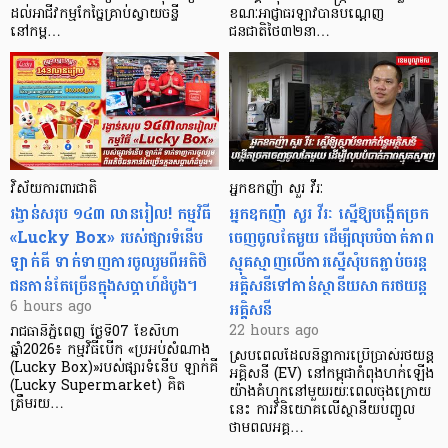
ដល់អាជីវកម្មកែច្នៃគ្រាប់ស្វាយចន្ទី
ខណៈអាជ្ញាធរឡាវបានបណ្តេញ
នៅកម្ព…
ជនជាតិថៃ៣២នា…
វិស័យការពារជាតិ
អ្នកឧកញ៉ា សួរ វីរៈ
រង្វាន់សរុប ១៤៣ លានរៀល! កម្មវិធី
អ្នកឧកញ៉ា សួរ វីរៈ ស្នើឱ្យបង្កើតច្រក
«Lucky Box» របស់ផ្សារទំនើប
ចេញចូលតែមួយ ដើម្បីលុបបំបាត់ភាព
ឡាក់គី ទាក់ទាញការចូលរួមពីអតិថិ
ស្មុគស្មាញលើការស្នើសុំបតភ្ជាប់ចរន្ត
ជនកាន់តែច្រើនក្នុងសប្តាហ៍ដំបូង។
អគ្គិសនីទៅកាន់ស្ថានីយសាករថយន្ត
អគ្គិសនី
6 hours ago
22 hours ago
រាជធានីភ្នំពេញ ថ្ងៃទី07 ខែសីហា
ឆ្នាំ2026៖ កម្មវិធីបើក «ប្រអប់សំណាង
ស្របពេលដែលនិន្នាការប្រើប្រាស់រថយន្ត
(Lucky Box)»របស់ផ្សារទំនើប ឡាក់គី
អគ្គិសនី (EV) នៅកម្ពុជាកំពុងហក់ឡើង
(Lucky Supermarket) គិត
យ៉ាងគំហុកនៅមួយរយៈពេលចុងក្រោយ
ត្រឹមរយ…
នេះ ការវិនិយោគលើស្ថានីយបញ្ចូល
ថាមពលអគ្គ…