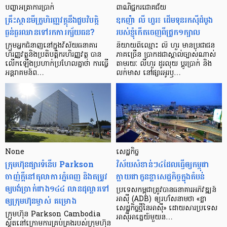
បញ្ហា​អត្រា​ការប្រាក់
ពាណិជ្ជករជោគជ័យ
គ្រឹះស្ថាន​មីក្រូ​ហិរញ្ញវត្ថុ​នឹង​ជួប​វិបត្តិ​
ឧកញ៉ា លី ហួរ៖ ដើមទុនរកស៊ីដំបូង
ធ្ងន់ធ្ងរ​ឈាន​ទៅ​រក​ការ​ក្ស័យធន?
របស់ខ្ញុំកើតចេញពីជ្រូក១ក្បាល
ក្រុម​អ្នក​ជំនាញ​នៅ​ក្នុង​វិស័យ​ធនាគារ
និយាយ​ពី​ឈ្មោះ លី ហួរ មាន​ប្រជាជន​
ហិរញ្ញវត្ថុ​និង​ប្រតិបត្តិករ​ហិរញ្ញ​វត្ថុ បាន​​
ភាគ​ច្រើន ប្រាកដ​ជា​ស្គាល់​ច្បាស់​ណាស់
លើក​ឡើង​ប្រហាក់​ប្រហែល​គ្នា​ថា ការ​ធ្វើ​
តាមរយៈ លីហួរ ដូរ​លុយ ប្តូរ​បា្រក់ និង​
អន្តរាគមន៍​ព…
លក់​មាស នៅ​ផ្សារ​អូរ​ឫ…
None
សេដ្ឋកិច្ច​
ក្រុមហ៊ុនផ្សារទំនើប Parkson
វិស័យ​សំខាន់ៗ​៤​ដែល​ធ្វើ​ឲ្យ​កម្ពុជា​
ចាញ់ក្ដីនៅតុលាការភ្នំពេញ និងតម្រូវ
ក្លាយ​ជា​កូន​ខ្លា​សេដ្ឋកិច្ច​ក្នុង​តំបន់
ឲ្យបង់ប្រាក់ជាង១៤៤ លានដុល្លារទៅ
ប្រទេស​កម្ពុជា​ត្រូវ​បាន​ធនាគារ​អភិវឌ្ឍន៍​
ឲ្យក្រុមហ៊ុនម្ចាស់ គម្រោង
អាស៊ី (ADB) ឲ្យ​រហ័ស​នាមថា «ខ្លា​
សេដ្ឋកិច្ច​ថ្មី​នៃ​អាស៊ី» ដោយសារ​ប្រទេស​
ក្រុមហ៊ុន Parkson Cambodia
អាស៊ី​អាគ្នេយ៍​មួយ​ន…
ស្ថិតនៅក្រោមការគ្រប់គ្រងរបស់ក្រុមហ៊ុន