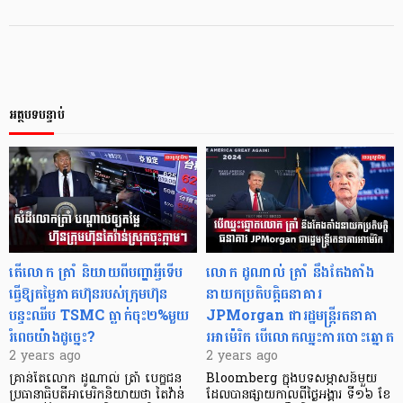
អត្ថបទបន្ទាប់
តើលោក ត្រាំ និយាយពីបញ្ហាអ្វីទើប
លោក ដូណាល់ ត្រាំ នឹងតែងតាំង
ធ្វើឱ្យតម្លៃភាគហ៊ុនរបស់ក្រុមហ៊ុន
នាយកប្រតិបត្តិធនាគារ
បន្ទះឈីប TSMC ធ្លាក់ចុះ២%មួយ
JPMorgan ជារដ្ឋមន្ត្រីរតនាគា
រំពេចយ៉ាងដូច្នេះ?
រអាម៉េរិក បើលោកឈ្នះការបោះឆ្នោត
2 years ago
2 years ago
គ្រាន់តែលោក ដូណាល់ ត្រាំ បេក្ខជន
Bloomberg ក្នុងបទសម្ភាសន៍មួយ
ប្រធានាធិបតីអាមេរិកនិយាយថា តៃវ៉ាន់
ដែលបានផ្សាយកាលពីថ្ងៃអង្គារ ទី១៦ ខែ