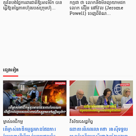
គួរតែបង់ថ្លៃការពារជាតិឱ្យអាម៉េរិក បាន
កក្កដា ថា លោកនឹងមិនព្យាយាមដក
ធ្វើឱ្យតម្លៃភាគហ៊ុនរបស់ក្រុមហ៊ុ…
លោក ជើរ៉ូម ផៅវែល (Jerome
Powell) ចេញពីតំណ…
ផ្សេងទៀត
ម្ចាស់អាជីកម្ម
វិស័យសេដ្ឋកិច្ច
តើម្ចាស់អាជីកម្មគួរមានផែនការ
ធនាគារពិភពលោកថា អាស៊ីទទួល