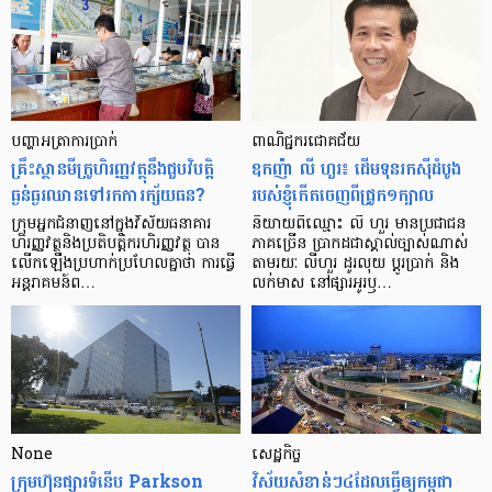
បញ្ហា​អត្រា​ការប្រាក់
ពាណិជ្ជករជោគជ័យ
គ្រឹះស្ថាន​មីក្រូ​ហិរញ្ញវត្ថុ​នឹង​ជួប​វិបត្តិ​
ឧកញ៉ា លី ហួរ៖ ដើមទុនរកស៊ីដំបូង
ធ្ងន់ធ្ងរ​ឈាន​ទៅ​រក​ការ​ក្ស័យធន?
របស់ខ្ញុំកើតចេញពីជ្រូក១ក្បាល
ក្រុម​អ្នក​ជំនាញ​នៅ​ក្នុង​វិស័យ​ធនាគារ
និយាយ​ពី​ឈ្មោះ លី ហួរ មាន​ប្រជាជន​
ហិរញ្ញវត្ថុ​និង​ប្រតិបត្តិករ​ហិរញ្ញ​វត្ថុ បាន​​
ភាគ​ច្រើន ប្រាកដ​ជា​ស្គាល់​ច្បាស់​ណាស់
លើក​ឡើង​ប្រហាក់​ប្រហែល​គ្នា​ថា ការ​ធ្វើ​
តាមរយៈ លីហួរ ដូរ​លុយ ប្តូរ​បា្រក់ និង​
អន្តរាគមន៍​ព…
លក់​មាស នៅ​ផ្សារ​អូរ​ឫ…
None
សេដ្ឋកិច្ច​
ក្រុមហ៊ុនផ្សារទំនើប Parkson
វិស័យ​សំខាន់ៗ​៤​ដែល​ធ្វើ​ឲ្យ​កម្ពុជា​