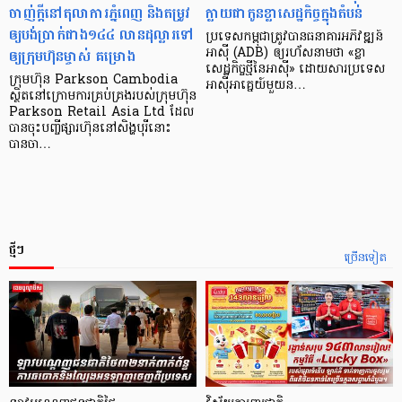
ចាញ់ក្ដីនៅតុលាការភ្នំពេញ និងតម្រូវ
ក្លាយ​ជា​កូន​ខ្លា​សេដ្ឋកិច្ច​ក្នុង​តំបន់
ឲ្យបង់ប្រាក់ជាង១៤៤ លានដុល្លារទៅ
ប្រទេស​កម្ពុជា​ត្រូវ​បាន​ធនាគារ​អភិវឌ្ឍន៍​
ឲ្យក្រុមហ៊ុនម្ចាស់ គម្រោង
អាស៊ី (ADB) ឲ្យ​រហ័ស​នាមថា «ខ្លា​
សេដ្ឋកិច្ច​ថ្មី​នៃ​អាស៊ី» ដោយសារ​ប្រទេស​
ក្រុមហ៊ុន Parkson Cambodia
អាស៊ី​អាគ្នេយ៍​មួយ​ន…
ស្ថិតនៅក្រោមការគ្រប់គ្រងរបស់ក្រុមហ៊ុន
Parkson Retail Asia Ltd ដែល
បានចុះបញ្ចីផ្សារហ៊ុននៅសិង្ហបុរីនោះ
បានចា…
ថ្មីៗ
ច្រើនទៀត