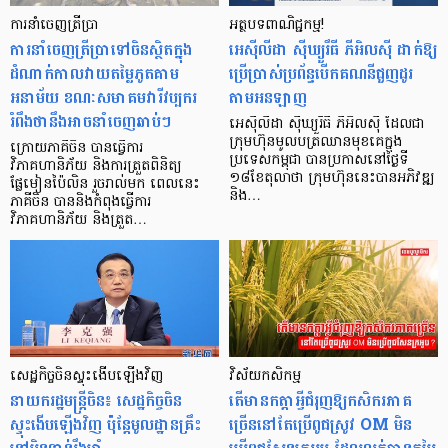
ការនាំចេញត្រីប្រា
អត្ថបទពាណិជ្ជកម្ម!
ការនាំចេញត្រីប្រាទៅចិនស្ថិតក្នុង
អេស៊ីលីដា ស៊ីឃ្យួរឹធី ភីអិលស៊ី ដាក់ឱ្យ
ដំណាក់កាលវាយតម្លៃភូតគាម
ប្រើប្រាស់ប្រព័ន្ធបើកគណនីជួញដូរ
អនាម័យ ខណៈសមាគមវារីវប្បករ
តាមអនឡាញ
រំពឹងថានឹងអាចនាំចេញឆាប់ៗ
អេស៊ីលីដា ស៊ីឃ្យួរឹធី ភីអិលស៊ី ដែលជា
ក្រុមហ៊ុនមូលបត្រឈានមុខគេក្នុង
ក្រោយភាគីចិន បានធ្វើការ
ប្រទេសកម្ពុជា បានប្រកាសនៅថ្ងៃទី
វិភាគហានិភ័យ និងការត្រួតពិនិត្យ
១៨ខែតុលាថា ក្រុមហ៊ុននេះបានអភិវឌ្ឍ
ផ្លែមៀនប៉ៃលិន រួចរាល់មក ពេលនេះ
និង…
ភាគីចិន បាននិងកំពុងធ្វើការ
វិភាគហានិភ័យ និងត្រួត…
សេដ្ឋកិច្ចចិនស្ទុះងើបឡើងវិញ
វិស័យកសិកម្ម
នាយករដ្ឋមន្ត្រីចិន៖ សេដ្ឋកិច្ចចិន
តើមានកត្តាអ្វីជំរុញឱ្យកសិករភាគ
ស្ទុះងើបឡើងវិញ ប៉ុន្ដែមូលដ្ឋានគ្រឹះ
ច្រើននៅតែប្រើពូជស្រូវ OM មិន