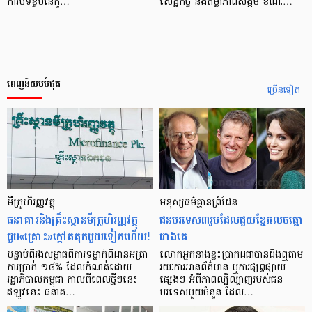
ការបិទខ្ទប់នៃកូ…
សេដ្ឋកិច្ច និងតម្លាភាពសង្គម ខណៈ…
ពេញនិយមបំផុត
ច្រើនទៀត
មីក្រូ​ហិរញ្ញវត្ថុ
មនុស្ស​ធម៌​គ្មាន​ព្រំដែន
ធនាគារ​និង​គ្រឹះស្ថាន​មីក្រូ​ហិរញ្ញវត្ថុ​
ជន​បរទេស​៣​រូប​ដែល​ជួយ​ខ្មែរ​លេច​ធ្លោ​
ជួប«គ្រោះ»ក្តៅ​គគុក​មួយ​ទៀត​ហើយ!
ជាង​គេ
បន្ទាប់​ពី​រង​សម្ពាធ​​ពី​ការ​ទម្លាក់​ពិដាន​អត្រា​
លោកអ្នក​នាង​ខ្លះ​ប្រាកដ​ជា​បាន​​ដឹង​ឮ​តាម​
ការ​ប្រាក់ ១៨​% ដែល​កំណត់​ដោយ​
រយៈ​ការ​អាន​ព័ត៌មាន ឬ​ការ​ផ្សព្វផ្សាយ​
រដ្ឋាភិបាល​កម្ពុជា កាល​ពី​ពេល​ថ្មីៗ​នេះ
ផ្សេងៗ អំពី​ភាព​ល្បីល្បាញ​របស់​ជន​
ឥឡូវ​នេះ ធនាគ…
បរទេស​មួយ​ចំនួន ដែល…