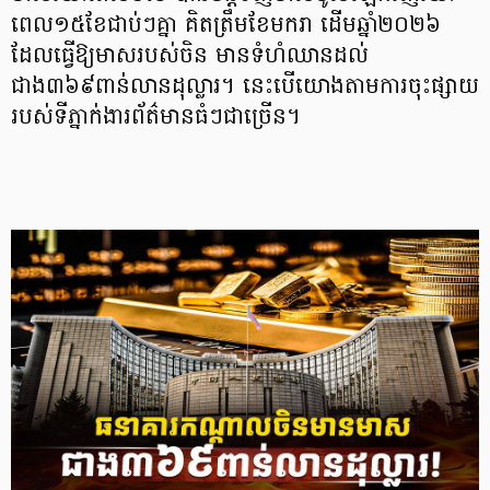
ពេល១៥ខែជាប់ៗគ្នា គិតត្រឹមខែមករា ដើមឆ្នាំ២០២៦
ដែលធ្វើឱ្យមាសរបស់ចិន មានទំហំឈានដល់
ជាង៣៦៩ពាន់លានដុល្លារ។ នេះបើយោងតាមការចុះផ្សាយ
របស់ទីភ្នាក់ងារព័ត៌មានធំៗជាច្រើន។