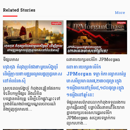
Related Stories
More
ទីផ្សារមាស
​ធនាគារយក្ស​អាម៉េរិក JPMorgan
ហុងកុង កំពុងប្រជែងជាមួយសិង្ហបុរី
​ធនាគារយក្ស​អាម៉េរិក
ដើម្បីក្លាយជាមជ្ឈមណ្ឌលជួញដូរមាស
JPMorgan ទម្លាក់ការព្យាករតម្លៃ
នៅតំបន់អាស៊ី
មាសពីប្រមាណ៧,២៣០ដុល្លារក្នុង​
១តម្លឹង​មកនៅ​ត្រឹម៥,១៨០ដុល្លារក្នុង​
ស្របពេលសិង្ហបុរី កំពុងពន្លឿនផែនការ
១តម្លឹង​នៅឆ្នាំនេះ
ទំនើបកម្មទីផ្សារ និងលិខិត
បទដ្ឋានគតិយុត្ត ដើម្បីបើកផ្លូវឆ្ពោះទៅ
ទីផ្សារមាសពិភពលោកកំពុងទទួលរងការ
គ្រងតំណែងជាមជ្ឈមណ្ឌលចរាចរណ៍
ភ្ញាក់ផ្អើលជាថ្មី បន្ទាប់ពីធនាគារវិនិយោគ
និងជួញដូរមាសដ…
ខ្នាតយក្សរបស់​សហ​រដ្ឋអាម៉េរិក
JPMorgan សម្រេចទម្លាក់ការ
ព្យាករហាង…