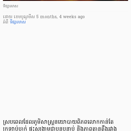
ទីផ្សារមាស
ដោយ
​ ខេមបូណូមីស
5 months, 4 weeks ago
អំពី
ទីផ្សារមាស
ស្របពេលដែលភូមិសាស្ត្រនយោបាយពិភពលោកកាន់តែ
ក្រឡាប់ចាក់ ផ្ទុះសង្គ្រាមជាបន្តបន្ទាប់ និងភាពតានតឹងរវាង