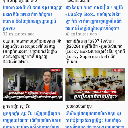
ឡាវបណ្តេញជនជាតិថៃ
វិស័យការពារជាតិ
ថៃរងភាពអាម៉ាស់ ខណៈឡាវបណ្តេញ
រង្វាន់សរុប ១៤៣ លានរៀល! កម្មវិធី
ជនជាតិថៃ៣២នាក់ពាក់ព័ន្ធការ
«Lucky Box» របស់ផ្សារទំនើប
ឆបោក និងល្បែងអនឡាញចេញពី
ឡាក់គី ទាក់ទាញការចូលរួមពីអតិថិ
ប្រទេស
ជនកាន់តែច្រើនក្នុងសប្តាហ៍ដំបូង។
32 minutes ago
41 minutes ago
បណ្តាញឆបោកតាមប្រព័ន្ធអនឡាញ និង
រាជធានីភ្នំពេញ ថ្ងៃទី07 ខែសីហា
ល្បែងស៊ីសងខុសច្បាប់នៅតំបន់ទន្លេ
ឆ្នាំ2026៖ កម្មវិធីបើក «ប្រអប់សំណាង
មេគង្គកំពុងរងការ បង្ក្រាប​កាន់តែខ្លាំង
(Lucky Box)»របស់ផ្សារទំនើប ឡាក់គី
ខណៈអាជ្ញាធរឡាវបានបណ្តេញ
(Lucky Supermarket) គិត
ជនជាតិថៃ៣២នា…
ត្រឹមរយ…
អ្នកឧកញ៉ា សួរ វីរៈ
ប្រលងចប់បាក់ឌុប
អ្នកឧកញ៉ា សួរ វីរៈ ស្នើឱ្យបង្កើតច្រក
តើសិស្សដែលប្រលងចប់បាក់ឌុប គួរ
ចេញចូលតែមួយ ដើម្បីលុបបំបាត់ភាព
ចាប់រៀនមុខជំនាញអ្វីខ្លះ ដែលកំពុង
ស្មុគស្មាញលើការស្នើសុំបតភ្ជាប់ចរន្ត
មានទីផ្សារការងារខ្ពស់នាពេលបច្ចុប្បន្ន