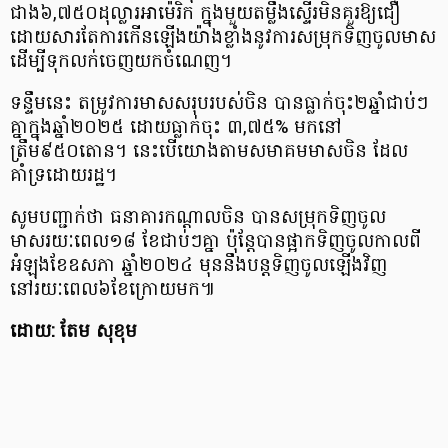
ជាង៦,៧៥០ដុល្លារអាម៉េរិក ក្នុងមួយតម្លឹងស្ទើរមិនគួរឱ្យជឿ
ដោយសារតែការកើនឡើងយ៉ាងខ្លាំងនូវការសម្រុកទិញចូលមាស
ដើម្បីទុកលក់ចេញយកចំណេញ។
ទន្ទឹមនេះ តម្រូវការមាសសរុបរបស់ចិន បានធ្លាក់ចុះ២ឆ្នាំជាប់ៗ
គ្នាក្នុងឆ្នាំ២០២៥ ដោយធ្លាក់ចុះ ៣,៧៥% មកនៅ
ត្រឹម៩៥០តោន។ នេះបើយោងតាមសមាគមមាសចិន ដែល
គាំទ្រដោយរដ្ឋ។
សូមបញ្ជាក់ថា ធនាគារកណ្តាលចិន បានសម្រុកទិញចូល
មាសរយៈពេល១៨ ខែជាប់ៗគ្នា ប៉ុន្តែបានផ្អាកទិញចូលកាលពី
អំឡុងខែឧសភា ឆ្នាំ២០២៤ មុននឹងបន្តទិញចូលឡើងវិញ
នៅរយៈពេល៦ខែក្រោយមក៕
ដោយ: តែម សុខុម