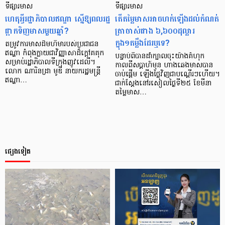
ទីផ្សារមាស
ទីផ្សារមាស
ហេតុអ្វីរដ្ឋាភិបាលឥណ្ឌា ស្នើឱ្យពលរដ្ឋ
តើតម្លៃមាសអាចហក់ឡើងដល់កំណត់
ផ្អាកទិញមាស​មួយឆ្នាំ?
ត្រាចាស់ជាង ៦,៦០០ដុល្លារ
ក្នុង១តម្លឹងដែរឬទេ?
តម្រូវការមាសដ៏មហិមារបស់ប្រជាជន
ឥណ្ឌា កំពុងក្លាយជាវិញ្ញាសាដ៏ក្តៅគគុក
បន្ទាប់ពីបានដាំក្បាលចុះយ៉ាងគំហុក
សម្រាប់រដ្ឋាភិបាលទីក្រុងញូវដេលី។
កាលពីសប្ដាហ៍មុន ហាងឆេងមាសបាន
លោក ណារិនដ្រា មូឌី នាយករដ្ឋមន្ត្រី
ចាប់ផ្ដើម ឡើងថ្លៃវិញជាបណ្ដើរៗហើយ។
ឥណ្ឌា…
ជាក់ស្ដែងនៅរសៀលថ្ងៃទី២៥ ខែមីនា
តម្លៃមាស…
ផ្សេងទៀត