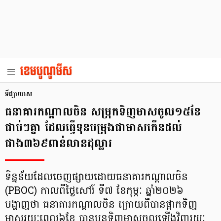
ទីផ្សារមាស
ធនាគារកណ្តាលចិន សម្រុកទិញមាសចូល១៥ខែ
ជាប់ៗគ្នា ដែលធ្វើទុនបម្រុងជាមាសកើនដល់
ជាង៣៦៩ពាន់លានដុល្លារ
ទិន្នន័យដែលចេញផ្សាយដោយធនាគារកណ្តាលចិន
(PBOC) កាលពីថ្ងៃសៅរ៍ ទី៧ ខែកុម្ភៈ ឆ្នាំ២០២៦
បង្ហាញថា ធនាគារកណ្តាលចិន ក្រោយពីបានផ្អាកទិញ
មាសរយៈពេល៦ខែ បានបន្តទិញមាសចូលឡើងវិញរយៈ