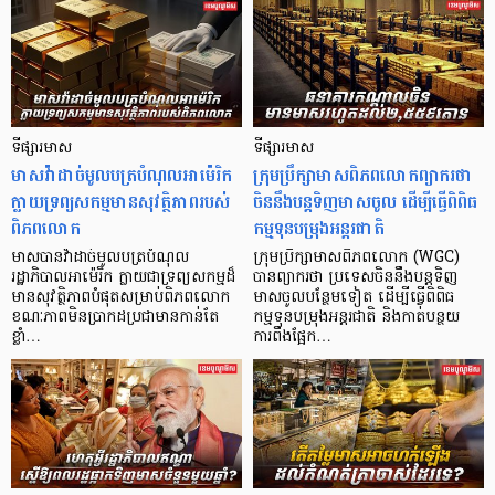
ទីផ្សារមាស
ទីផ្សារមាស
មាសវ៉ាដាច់មូលបត្របំណុលអាម៉េរិក
ក្រុមប្រឹក្សាមាសពិភពលោក​ព្យាករថា
ក្លាយទ្រព្យសកម្មមានសុវត្ថិភាពរបស់
ចិននឹងបន្តទិញមាសចូល ដើម្បីធ្វើពិពិធ
ពិភពលោក
កម្មទុនបម្រុង​អន្តរជាតិ​​
មាសបានវ៉ាដាច់មូលបត្របំណុល
ក្រុមប្រឹក្សាមាសពិភពលោក (WGC)
រដ្ឋាភិបាលអាម៉េរិក ក្លាយជាទ្រព្យសកម្មដ៏
បានព្យាករថា ប្រទេសចិននឹងបន្តទិញ
មានសុវត្ថិភាពបំផុតសម្រាប់​ពិភពលោក
មាសចូលបន្ថែមទៀត ដើម្បីធ្វើពិពិធ
ខណៈភាពមិនប្រាកដប្រជា​​មានកាន់​តែ
កម្មទុនបម្រុងអន្តរជាតិ និងកាត់បន្ថយ
ខ្លាំ…
ការពឹងផ្អែក…