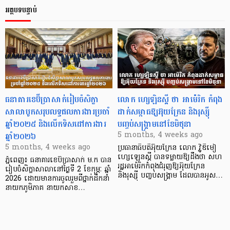
អត្ថបទបន្ទាប់
ធនាគារខេប៊ីប្រាសាក់រៀបចំសិក្ខា
លោក ហ្សេឡិនស្គី ថា អាម៉េរិក កំពុង
សាលាបូកសរុបលទ្ធផលការងារប្រចាំ
ដាក់សម្ពាធឱ្យអ៊ុយក្រែន និងរុស្ស៊ី
ឆ្នាំ២០២៥ និងលើកទិសដៅការងារ
បញ្ចប់សង្គ្រាមនៅខែមិថុនា
ឆ្នាំ២០២៦
5 months, 4 weeks ago
5 months, 4 weeks ago
ប្រធានាធិបតីអ៊ុយក្រែន លោក វ្ល៉ូឌីមៀ
ហ្សេឡេនស្គី បានទម្លាយឱ្យដឹងថា សហ
ភ្នំពេញ៖ ធនាគារខេប៊ីប្រាសាក់ ម.ក បាន
រដ្ឋអាម៉េរិកកំពុងជំរុញឱ្យអ៊ុយក្រែន
រៀបចំសិក្ខាសាលានៅថ្ងៃទី 2 ខែកុម្ភៈ ឆ្នាំ
និងរុស្ស៊ី បញ្ចប់សង្គ្រាម ដែលបានអូស…
2026 ដោយមានការចូលរួមពីថ្នាក់ដឹកនាំ
នាយកភូមិភាគ នាយកសាខ…