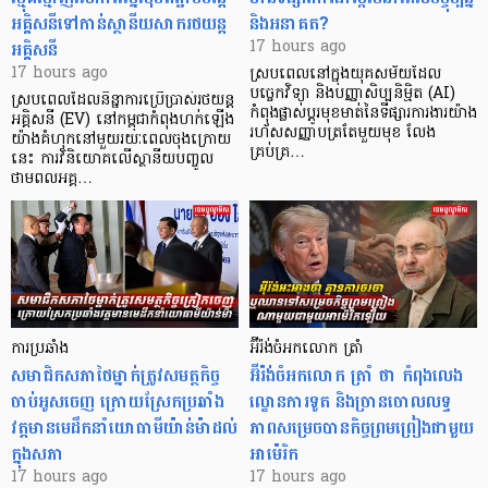
អគ្គិសនីទៅកាន់ស្ថានីយសាករថយន្ត
និងអនាគត?
អគ្គិសនី
17 hours ago
17 hours ago
ស្របពេលនៅក្នុងយុគសម័យដែល
បច្ចេកវិទ្យា និងបញ្ញាសិប្បនិម្មិត (AI)
ស្របពេលដែលនិន្នាការប្រើប្រាស់រថយន្ត
កំពុងផ្លាស់ប្តូរមុខមាត់នៃទីផ្សារការងារយ៉ាង
អគ្គិសនី (EV) នៅកម្ពុជាកំពុងហក់ឡើង
រហ័សសញ្ញាបត្រតែមួយមុខ លែង
យ៉ាងគំហុកនៅមួយរយៈពេលចុងក្រោយ
គ្រប់គ្រ…
នេះ ការវិនិយោគលើស្ថានីយបញ្ចូល
ថាមពលអគ្គ…
ការប្រឆាំង
អ៊ីរ៉ង់ចំអកលោក ត្រាំ
សមាជិកសភាថៃម្នាក់ត្រូវសមត្ថកិច្ច
អ៊ីរ៉ង់ចំអកលោក ត្រាំ ថា កំពុងលេង
ចាប់អូសចេញ ក្រោយស្រែកប្រឆាំង
ល្ខោនការទូត និងច្រានចោលលទ្ធ
វត្តមានមេដឹកនាំយោធាមីយ៉ាន់ម៉ាដល់
ភាពសម្រេចបានកិច្ចព្រមព្រៀងជាមួយ
ក្នុងសភា
អាម៉េរិក
17 hours ago
17 hours ago