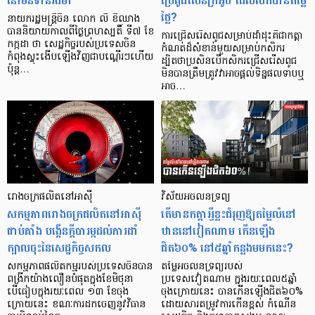
នៅមិនទាន់រឹងមាំ
ប្រើពូជសែនក្រអូប ដែលលក់បានតម្លៃ
ថ្លៃ?
នាយករដ្ឋមន្ត្រីចិន លោក លី ខឺឈាង
បាននិយាយកាលពីថ្ងៃព្រហស្បតិ៍ ទី៧ ខែ
ការជ្រើសរើសពូជសម្រាប់ដាំដុះគឺជាកត្តា
កក្កដា ថា សេដ្ឋកិច្ចរបស់ប្រទេសចិន
កំណត់ដ៏សំខាន់មួយសម្រាប់កសិករ
កំពុងស្ទុះងើបឡើងវិញជាបណ្ដើរៗហើយ
ដ្បិតថាប្រសិនបើកសិករជ្រើសរើសពូជ
ប៉ុន្ត…
មិនបានត្រឹមត្រូវវាអាចផ្តល់ទិន្នផលទាបឬ
អាច…
រោងចក្រផលិតនៅអាស៊ី
វិស័យអចលនទ្រព្យ
សកម្មភាពរោងចក្រផលិតនៅអាស៊ី
តើមានកត្តាអ្វីខ្លះជំរុញឱ្យតម្លៃលំនៅ
ជាប់គាំង បង្កើនក្ដីបារម្ភដល់ការដាំ
ឋាននៅវៀតណាម កើនឡើង
ក្បាលចុះនៃសេដ្ឋកិច្ចសកល
ជិត៦០% នៅ៥ឆ្នាំកន្លងមមកនេះ?
សកម្មភាពផលិតកម្មរបស់ប្រទេសចិនបាន
តម្លៃអចលនទ្រព្យរបស់
ពង្រីកយ៉ាងលឿនបំផុតក្នុងខែមិថុនា
ប្រទេសវៀតណាម ក្នុងរយៈពេល៥ឆ្នាំ
បើធៀបក្នុងរយៈពេល ១៣ ខែចុង
ចុងក្រោយនេះ បានកើនឡើងជិត៦០%
ក្រោយនេះ ខណៈការដកចេញនូវវិធាន
ដោយសារតម្រូវការកើនខ្ពស់ កំណើន