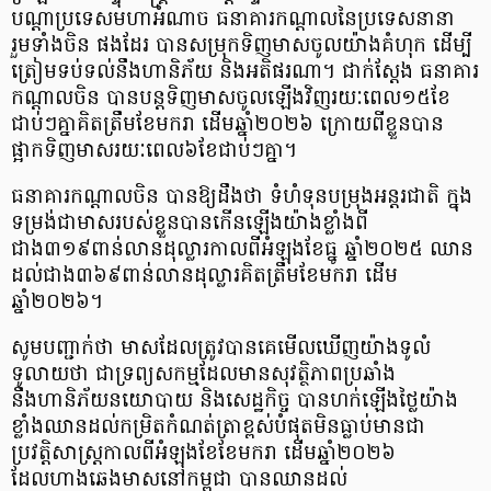
បណ្ដាប្រទេសមហាអំណាច ធនាគារកណ្ដាលនៃប្រទេសនានា
រួមទាំងចិន ផងដែរ បានសម្រុកទិញមាសចូលយ៉ាងគំហុក ដើម្បី
ត្រៀមទប់ទល់នឹងហានិភ័យ និងអតិផរណា។ ជាក់ស្ដែង ធនាគារ
កណ្តាលចិន បានបន្តទិញមាសចូលឡើងវិញរយៈពេល១៥ខែ
ជាប់ៗគ្នាគិតត្រឹមខែមករា ដើមឆ្នាំ២០២៦ ក្រោយពីខ្លួនបាន
ផ្អាកទិញមាសរយៈពេល៦ខែជាប់ៗគ្នា។
ធនាគារកណ្តាលចិន បានឱ្យដឹងថា ទំហំទុនបម្រុងអន្តរជាតិ ក្នុង
ទម្រង់ជាមាសរបស់ខ្លួនបានកើនឡើងយ៉ាងខ្លាំងពី
ជាង៣១៩ពាន់លានដុល្លារកាលពីអំឡុងខែធ្នូ ឆ្នាំ២០២៥ ឈាន
ដល់ជាង៣៦៩ពាន់លានដុល្លារគិតត្រឹមខែមករា ដើម
ឆ្នាំ២០២៦។
សូមបញ្ជាក់ថា មាសដែលត្រូវបានគេមើលឃើញយ៉ាងទូលំ
ទូលាយថា ជាទ្រព្យសកម្មដែលមានសុវត្ថិភាពប្រឆាំង
នឹងហានិភ័យនយោបាយ និងសេដ្ឋកិច្ច បានហក់ឡើងថ្លៃយ៉ាង
ខ្លាំងឈានដល់កម្រិតកំណត់ត្រាខ្ពស់បំផុតមិនធ្លាប់មានជា
ប្រវត្តិសាស្ត្រកាលពីអំឡុងខែខែមករា ដើមឆ្នាំ២០២៦
ដែលហាងឆេងមាសនៅកម្ពុជា បានឈានដល់