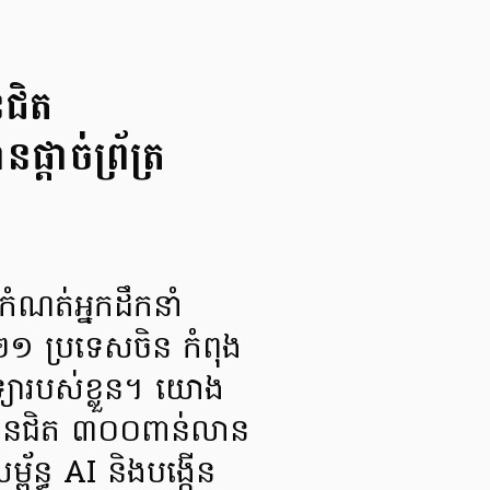
នជិត
ាច់ព្រ័ត្រ
កំណត់អ្នកដឹកនាំ
ី២១ ប្រទេសចិន កំពុង
វិទ្យារបស់ខ្លួន។ យោង
ះទុនជិត ៣០០ពាន់លាន
្ព័ន្ធ AI និងបង្កើន