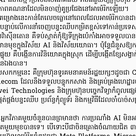
 ជំនាន់ថ្មី។ប្រសិនបើជោគជ័យ វានឹងជួយឱ្យក្រុមហ៊ុន 
ភាពគណនាដែលមិនចាញ់គូប្រជែងនៅអាម៉េរិកឡើយ។
ៃគម្រោងនេះកាន់តែលេចធ្លោនៅពេលដែលអាម៉េរិកបានដា
ន្តបន្ទាប់លើការនាំចេញបន្ទះឈីបកម្រិតខ្ពស់ទៅកាន់ប្រទ
៊ីនតោន គឺទប់ស្កាត់កុំឱ្យទីក្រុងប៉េកាំងអាចទទួលបានប
ឈានមុខក្នុងវិស័យ AI និងវិស័យយោធា។ ប៉ុន្តែជំនួសឱ
្ទុយ គឺបង្កើនការវិនិយោគក្នុងស្រុក ដើម្បីបង្កើតខ្សែសង្វា
្លួនឯងបាន។
ុងបេសកកម្មនេះ គឺក្រុមហ៊ុនទូរគមនាគមន៍រដ្ឋយក្សៗដូច
com ដែលនឹងទទួលបន្ទុកកសាង និងគ្រប់គ្រងហេដ្ឋារចន
Technologies និងក្រុមហ៊ុនបច្ចេកវិទ្យាកំពូលផ្
្គត់ផ្គង់បន្ទះឈីប ប្រព័ន្ធកុំព្យូទ័រ និងកម្មវិធីដែលចាំបាច
នកវិភាគមួយចំនួនបានព្រមានថា ការប្រណាំង AI មិន
គតែមួយមុខបានទេ។ បើទោះបីជាចិនគ្រោងចំណាយជិត