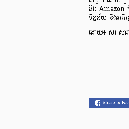
ដុល្លារក៏ដោយ ក
និង Amazon ក៏ក
ទិន្នន័យ និងអភិវ
ដោយ៖ សរ សុជា
Share to Fa