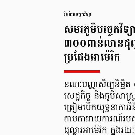
វិស័យបច្ចេកវិទ្យា
សមរភូមិបច្ចេកវិទ
៣០០ពាន់លានដុល្ល
ប្រជែងអាម៉េរិក
ខណៈបញ្ញាសិប្បនិម្មិត 
សេដ្ឋកិច្ច និងភូមិស
ត្រៀមបើកយុទ្ធនាការវិនិ
តាមការរាយការណ៍របស
ដុល្លារអាម៉េរិក ក្នុងរ