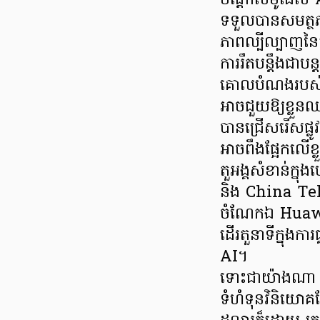
បណ្តាលម៉ូដែល AI
ទទួលបានសមត្ថ
ភាពល្បីល្បាញន
ការរឹតបន្តឹងជាប
គោលបំណងរបស់វ៉ាស
អាចជួយឱ្យខ្លួន
បានជ្រើសរើសផ្លូវផ
អាចពឹងផ្អែកលើខ
តួអង្គសំខាន់ក្ន
និង China Tele
ចំណែកឯ Huawei 
ដើរតួនាទីក្នុងការផ
AI។
ទោះជាយ៉ាងណា អ្
ទំហំទុនវិនិយោ