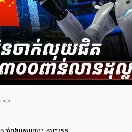
s ago
មានឆ្នាំចុងក្រោយនេះ ការប្រកួត