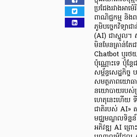
ប្រជែងរវាងអាម៉េរ
ពាណិជ្ជកម្ម និ
ភូមិបច្ចេកវិទ្យាជ
(AI) ជាស្នូល។ 
មិនមែនគ្រាន់តែជា
Chatbot ឬរថយន្
ប៉ុណ្ណោះទេ ប៉ុន្
សម្ព័ន្ធសេដ្ឋកិច
សមត្ថភាពយោធា ន
នយោបាយរបស់ប្រ
ហេតុនេះហើយ ទីក្
ជាតិរបស់ AI» ត
មជ្ឈមណ្ឌលទិន្ន
អភិវឌ្ឍ AI ព្រោ