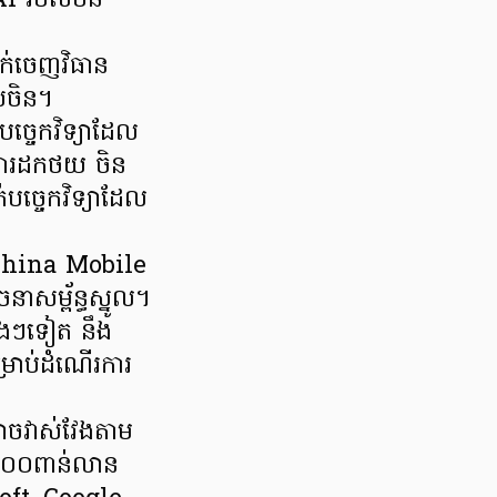
AI របស់ចិន
ក់ចេញវិធាន
េសចិន។
ច្ចេកវិទ្យាដែល
្យការដកថយ ចិន
ក់បច្ចេកវិទ្យាដែល
ជា China Mobile
ាសម្ព័ន្ធស្នូល។
សេងៗទៀត នឹង
់សម្រាប់ដំណើរការ
អាចវាស់វែងតាម
 ៣០០ពាន់លាន