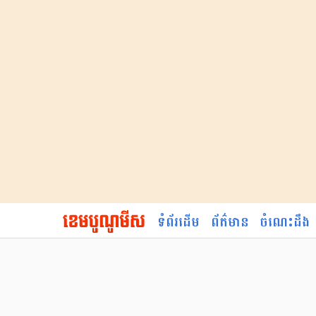
ទំព័រដើម
ព័ត៌មាន
ចំណេះដឹង