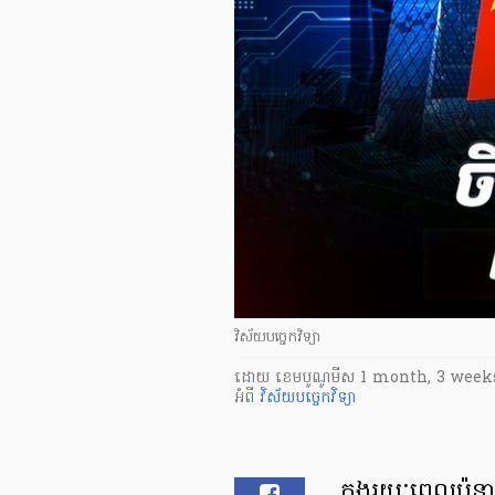
វិស័យបច្ចេកវិទ្យា
ដោយ
​ ខេមបូណូមីស
1 month, 3 week
អំពី
វិស័យបច្ចេកវិទ្យា
ក្នុងរយៈពេលប៉ុន្