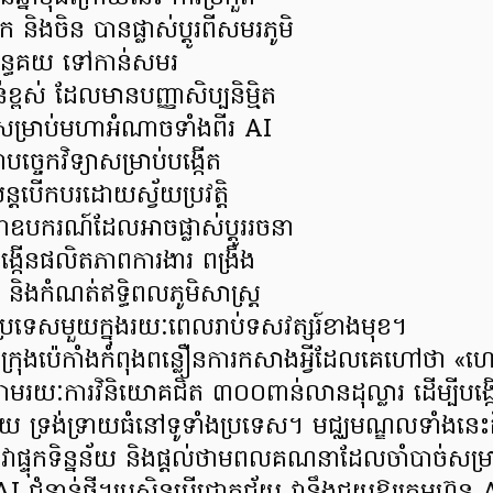
ិក និងចិន បានផ្លាស់ប្តូរពីសមរភូមិ
ងពន្ធគយ ទៅកាន់សមរ
ាន់ខ្ពស់ ដែលមានបញ្ញាសិប្បនិម្មិត
សម្រាប់មហាអំណាចទាំងពីរ AI
បច្ចេកវិទ្យាសម្រាប់បង្កើត
តបើកបរដោយស្វ័យប្រវត្តិ
តែជាឧបករណ៍ដែលអាចផ្លាស់ប្តូររចនា
្ច បង្កើនផលិតភាពការងារ ពង្រឹង
ិងកំណត់ឥទ្ធិពលភូមិសាស្ត្រ
ទេសមួយក្នុងរយៈពេលរាប់ទសវត្សរ៍ខាងមុខ។
រុងប៉េកាំងកំពុងពន្លឿនការកសាងអ្វីដែលគេហៅថា «ហេដ្ឋ
ាមរយៈការវិនិយោគជិត ៣០០ពាន់លានដុល្លារ ដើម្បីបង្
ន័យ ទ្រង់ទ្រាយធំនៅទូទាំងប្រទេស។ មជ្ឈមណ្ឌលទាំងនេះ
ះវាផ្ទុកទិន្នន័យ និងផ្តល់ថាមពលគណនាដែលចាំបាច់សម្រា