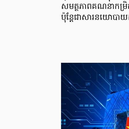
សមត្ថភាពគណនាកម្រិតខ្
ប៉ុន្តែជាសារនយោបាយដ