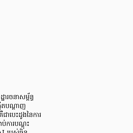
ារចនាសម្ព័ន្ធ
កើតបណ្តាញ
គឺជាបេះដូងនៃការ
ប់ការបណ្តុះ