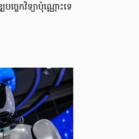
ច្ចេកវិទ្យាប៉ុណ្ណោះទេ