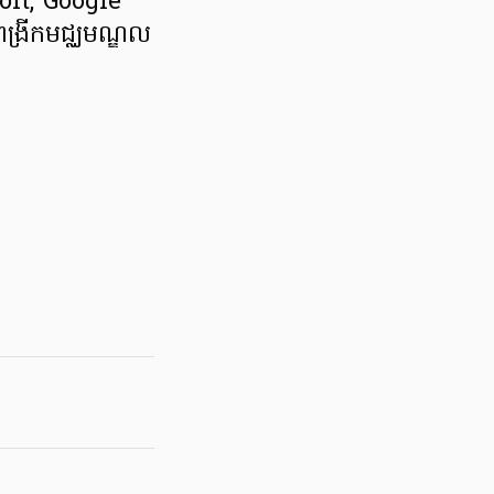
soft, Google
ពង្រីកមជ្ឈមណ្ឌល