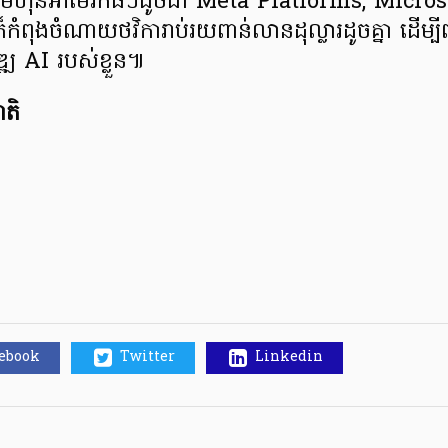
្រុមហ៊ុនអាម៉េរិកធំៗដូចជា Meta Platforms, Micro
ំពុងចំណាយថវិការាប់រយពាន់លានដុល្លារដូចគ្នា ដើម្បី
ឌ្ឍ AI របស់ខ្លួន៕
តិ
cebook
Twitter
Linkedin