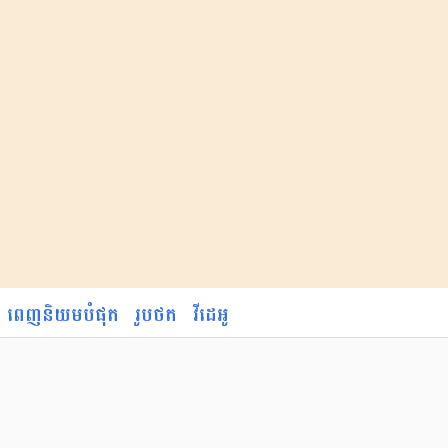
ពេញនិយមបំផុត
រូបថត
វីដេអូ