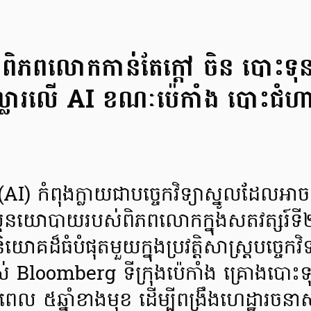
្យាពិភពលោកកាន់តែក្តៅ ចិន បោះទុ
ារលើ AI ខណៈប៉េកាំង បោះជំហានផ្ត
(AI) កំពុងក្លាយជាបច្ចេកវិទ្យាស្នូលដែលអាច
ាស្ត្រនយោបាយរបស់ពិភពលោកក្នុងសតវត្សរ៍ទ
យោគដ៏ធំបំផុតមួយក្នុងប្រវត្តិសាស្ត្របច្ចេក
់ Bloomberg ទីក្រុងប៉េកាំង គ្រោងបោ
យៈពេល ៥ឆ្នាំខាងមុខ ដើម្បីពង្រឹងហេដ្ឋារចនាសម