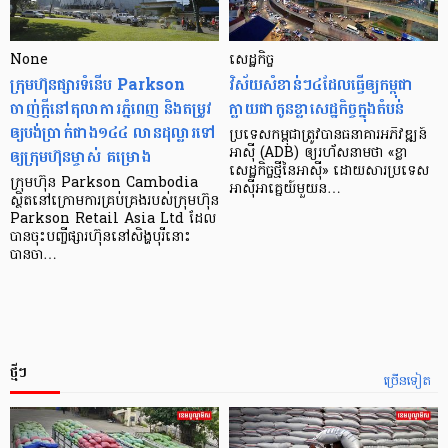
None
សេដ្ឋកិច្ច​
ក្រុមហ៊ុនផ្សារទំនើប Parkson
វិស័យ​សំខាន់ៗ​៤​ដែល​ធ្វើ​ឲ្យ​កម្ពុជា​
ចាញ់ក្ដីនៅតុលាការភ្នំពេញ និងតម្រូវ
ក្លាយ​ជា​កូន​ខ្លា​សេដ្ឋកិច្ច​ក្នុង​តំបន់
ឲ្យបង់ប្រាក់ជាង១៤៤ លានដុល្លារទៅ
ប្រទេស​កម្ពុជា​ត្រូវ​បាន​ធនាគារ​អភិវឌ្ឍន៍​
ឲ្យក្រុមហ៊ុនម្ចាស់ គម្រោង
អាស៊ី (ADB) ឲ្យ​រហ័ស​នាមថា «ខ្លា​
សេដ្ឋកិច្ច​ថ្មី​នៃ​អាស៊ី» ដោយសារ​ប្រទេស​
ក្រុមហ៊ុន Parkson Cambodia
អាស៊ី​អាគ្នេយ៍​មួយ​ន…
ស្ថិតនៅក្រោមការគ្រប់គ្រងរបស់ក្រុមហ៊ុន
Parkson Retail Asia Ltd ដែល
បានចុះបញ្ចីផ្សារហ៊ុននៅសិង្ហបុរីនោះ
បានចា…
ថ្មីៗ
ច្រើនទៀត