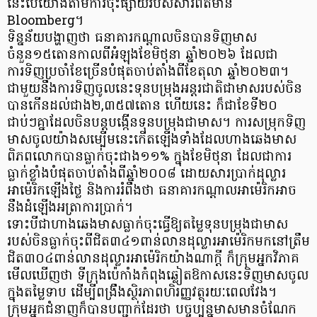
នេះបើយោងតាមការចុះផ្សាយរបស់សារព័ត៌មាន
Bloomberg។
ទិន្នន័យបង្ហាញថា ធនាគារកណ្ដាលចិនបានទិញមាស
ចំនួន១៥តោនកាលពីអំឡុងខែមិថុនា ឆ្នាំ២០២៦ ដែលជា
ការទិញប្រចាំខែច្រើនបំផុតចាប់តាំងពីខែតុលា ឆ្នាំ២០២៣។
ជាមួយនឹងការទិញចូលនេះទុនបម្រុងអន្តរជាតិជាមាសរបស់ចិន
បានកើនដល់ជាង២,៣៥៧តោន ហើយនេះ ក៏ជាខែទី២០
ជាប់ៗគ្នាដែលចិនបន្តបង្កើនទុនបម្រុងជាមាស។ ការសម្រុកទិញ
មាសចូលយ៉ាងសម្បើមនេះកើតឡើងទាំងដែលហាងឆេងមាស
ពិភពលោកបានធ្លាក់ចុះជាង១១% ក្នុងខែមិថុនា ដែលជាការ
ធ្លាក់ខ្លាំងបំផុតចាប់តាំងពីឆ្នាំ២០០៨ ដោយសារប្រាក់ដុល្លារ
អាម៉េរិកឡើងថ្លៃ និងការរំពឹងថា ធនាគារកណ្តាលអាម៉េរិកអាច
នឹងដំឡើងអត្រាការប្រាក់។
ទោះបីជាហាងឆេងមាសធ្លាក់ចុះធ្វើឱ្យតម្លៃទុនបម្រុងជាមាស
របស់ចិនធ្លាក់ចុះពីជិត៣៤១ពាន់លានដុល្លារអាម៉េរិកមកនៅត្រឹម
ជិត៣០៤ពាន់លានដុល្លារអាម៉េរិកយ៉ាងណាក្ដី ក៏ក្រុមអ្នកវិភាគ
មើលឃើញថា ទីក្រុងប៉េកាំងកំពុងឆ្លៀតឱកាសនេះទិញមាសចូល
ក្នុងតម្លៃទាប ដើម្បីពង្រឹងស្ថិរភាពហិរញ្ញវត្ថុរយៈពេលវែង។
ក្រុមអ្នកជំនាញក៏បានបញ្ជាក់ដែរថា បច្ចុប្បន្នមាសមានចំណែក