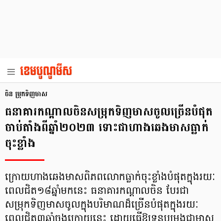
ចិន ម្រុកទិញមាស
ធនាគារកណ្ដាលចិនសម្រុកទិញមាសចូលច្រើនបំផុត
ចាប់តាំងពីឆ្នាំ២០២៣ ទោះជាហាងឆេងមាសធ្លាក់
ចុះខ្លាំង
ក្រោយហាងឆេងមាសពិភពលោកធ្លាក់ចុះខ្លាំងបំផុតក្នុងរយៈ
ពេលជិត១៨ឆ្នាំ​មក​នេះ ធនាគារកណ្តាលចិន បែរជា
សម្រុកទិញមាសចូល​ក្នុង​បរិមាណដ៏ច្រើនបំផុតក្នុងរយៈ
ពេលជិត៣ឆ្នាំ​ចុងក្រោយ​នេះ​ ដោយធ្វើឱ្យ​ទុនបម្រុងជាមាស