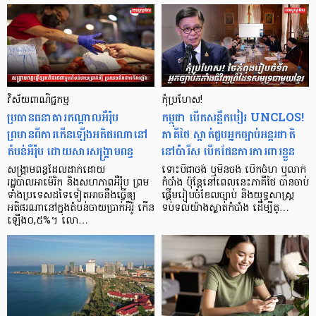
វិស័យពាណិជ្ជកម្ម
កុំប្រហែស!
ប្រធានធនាគារកណ្តាលអឺរ៉ុប
កម្ពុជា បើកសន្លឹកបៀរ UNCLOS!
ព្រមានពីការកើនឡើងអតិផរណានៅ
ភាគីថៃ ស្កាត់ជួបអ្នកច្បាប់អន្តរជាតិ
តំបន់អឺរ៉ុប ដោយសារសង្គ្រាមពន្ធ
នៅប៉ារីស បើកផែនការការពារខ្លួន
សង្រ្គាមពន្ធដែលដាក់ដោយ
ទោះបីជាចង់ ឬមិនចង់ បើកចំហ ឬលាក់
រដ្ឋបាលអាម៉េរិក និងសហភាពអឺរ៉ុប ព្រម
កំបាំង ប៉ុន្តែនៅពេលនេះភាគីថៃ បានចាប់
ទាំងប្រទេសដទៃទៀតអាចនឹងធ្វើឲ្យ
ផ្តើមរៀបចំខែលច្បាប់ និងយុទ្ធសាស្ត្រ
អតិផរណានៅក្នុងតំបន់ចាយប្រាក់អឺរ៉ូ កើន
ទប់ទល់យ៉ាងស្ងាត់កំបាំង ដើម្បីត្…
ឡើង០,៥%។ លោ…