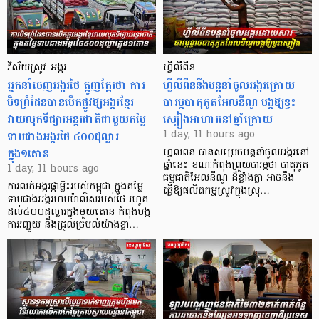
វិស័យស្រូវ អង្ករ
ហ្វីលីពីន
អ្នកនាំចេញអង្ករថៃ ត្អូញត្អែរថា ការ
ហ្វីលីពីននឹងបន្តនាំចូលអង្ករក្រោយ
បិទព្រំដែនបានបើកផ្លូវឱ្យអង្ករខ្មែរ
បារម្ភបាតុភូតអែលនីណូ បង្កឱ្យខ្វះ
វាយលុកទីផ្សារអន្តរជាតិជាមួយតម្លៃ
ស្បៀងអាហារនៅឆ្នាំក្រោយ
ទាបជាងអង្ករថៃ ៤០០ដុល្លារ
1 day, 11 hours ago
ក្នុង១តោន
ហ្វីលីពីន បាន​សម្រេចបន្តនាំចូលអង្ករនៅ
ឆ្នាំនេះ ខណៈកំពុងព្រួយបារម្ភថា បាតុភូត
1 day, 11 hours ago
ធម្មជាតិអែលនីណូ ដ៏ខ្លាំងក្លា​ អាចនឹង
ការលក់អង្ករផ្កាម្លិះរបស់កម្ពុជា ក្នុងតម្លៃ
ធ្វើឱ្យផលិតកម្មស្រូវក្នុងស្រុ…
ទាបជាងអង្ករហមម៉ាលិសរបស់ថៃ រហូត
ដល់៤០០ដុល្លារក្នុងមួយតោន កំពុងបង្ក
ការរញ្ជួយ និងជ្រួលច្របល់យ៉ាងខ្លា…