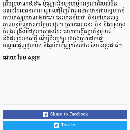
ត្រឹមប្រមាណ៨,៨% ប៉ុណ្ណោះនៃទុនបម្រុងអន្តរជាតិរបស់ចិន
ខណៈដែលធនាគារកណ្តាលជុំវិញពិភពលោកមានជាមធ្យមកាន់
កាប់មាសប្រមាណ២៧%។ នេះមានន័យថា ចិននៅមានលទ្ធ
ភាពបន្តទិញមាសបន្ថែមទៀត។ ស្របពេលនេះ ចិន និងហុងកុង
កំពុងពង្រឹងទីផ្សារមាសផងដែរ ដោយបង្កើតប្រព័ន្ធទូទាត់
និងជួញដូរមាសថ្មី ដើម្បីជំរុញឱ្យហុងកុងក្លាយជាមជ្ឈ
មណ្ឌលជួញដូរមាស និងរូបិយប័ណ្ណយ័ននៅលើឆាកអន្តរជាតិ៕
ដោយ: តែម សុខុម
Share to Facebook
Twitter