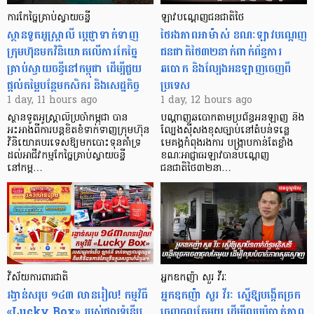
ការកែច្នៃគ្រាប់ស្វាយចន្ទី
ឡាវបណ្តេញជនជាតិថៃ
ស្ថានទូតអូស្ត្រាលី ប្តេជ្ញាទាក់ទាញ
ថៃរងភាពអាម៉ាស់ ខណៈឡាវបណ្តេញ
ក្រុមហ៊ុនមក​វិនិយោគលើការកែច្នៃ
ជនជាតិថៃ៣២នាក់ពាក់ព័ន្ធការ
គ្រាប់ស្វាយចន្ទីនៅកម្ពុជា ដើម្បីជួយ
ឆបោក និងល្បែងអនឡាញចេញពី
ផ្តល់តម្លៃបន្ថែមកសិករ និងសេដ្ឋកិច្ច
ប្រទេស
1 day, 11 hours ago
1 day, 12 hours ago
ស្ថានទូតអូស្ត្រាលីប្រចាំកម្ពុជា បាន
បណ្តាញឆបោកតាមប្រព័ន្ធអនឡាញ និង
អះអាងពីការបន្តខិតខំទាក់ទាញក្រុមហ៊ុន
ល្បែងស៊ីសងខុសច្បាប់នៅតំបន់ទន្លេ
វិនិយោគបរទេសឱ្យមកបោះទុនគាំទ្រ
មេគង្គកំពុងរងការ បង្ក្រាប​កាន់តែខ្លាំង
ដល់អាជីវកម្មកែច្នៃគ្រាប់ស្វាយចន្ទី
ខណៈអាជ្ញាធរឡាវបានបណ្តេញ
នៅកម្ព…
ជនជាតិថៃ៣២នា…
វិស័យការពារជាតិ
អ្នកឧកញ៉ា សួរ វីរៈ
រង្វាន់សរុប ១៤៣ លានរៀល! កម្មវិធី
អ្នកឧកញ៉ា សួរ វីរៈ ស្នើឱ្យបង្កើតច្រក
«Lucky Box» របស់ផ្សារទំនើប
ចេញចូលតែមួយ ដើម្បីលុបបំបាត់ភាព