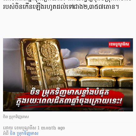
របស់ចិនកើន​ឡើងរហូតដល់​ទៅជាង២,៣៥៧តោន។
ចិន ម្រុកទិញមាស
ដោយ
​ ខេមបូណូមីស
1 month ago
អំពី
ចិន ម្រុកទិញមាស