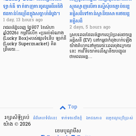
ឡាក់គី ទាក់ទាញការចូលរួមពីអតិថិ
ស្មុគស្មាញលើការស្នើសុំបតភ្ជាប់ចរន្ត
ជនកាន់តែច្រើនក្នុងសប្តាហ៍ដំបូង។
អគ្គិសនីទៅកាន់ស្ថានីយសាករថយន្ត
អគ្គិសនី
1 day, 13 hours ago
2 days, 5 hours ago
រាជធានីភ្នំពេញ ថ្ងៃទី07 ខែសីហា
ឆ្នាំ2026៖ កម្មវិធីបើក «ប្រអប់សំណាង
ស្របពេលដែលនិន្នាការប្រើប្រាស់រថយន្ត
(Lucky Box)»របស់ផ្សារទំនើប ឡាក់គី
អគ្គិសនី (EV) នៅកម្ពុជាកំពុងហក់ឡើង
(Lucky Supermarket) គិត
យ៉ាងគំហុកនៅមួយរយៈពេលចុងក្រោយ
ត្រឹមរយ…
នេះ ការវិនិយោគលើស្ថានីយបញ្ចូល
ថាមពលអគ្គ…
Top
រក្សាសិទ្ធិគ្រប់
អំពីគេហទំព័រនេះ
ទាក់ទងយើងខ្ញំ
ឯកជនភាព
លក្ខខណ្ឌ​ប្រើ​ប្រាស់
យ៉ាង © 2026
ខេមបូណូមីស