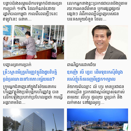
បន្ទាប់​ពី​រង​សម្ពាធ​​ពី​ការ​ទម្លាក់​ពិដាន​អត្រា​
លោកអ្នក​នាង​ខ្លះ​ប្រាកដ​ជា​បាន​​ដឹង​ឮ​តាម​
ការ​ប្រាក់ ១៨​% ដែល​កំណត់​ដោយ​
រយៈ​ការ​អាន​ព័ត៌មាន ឬ​ការ​ផ្សព្វផ្សាយ​
រដ្ឋាភិបាល​កម្ពុជា កាល​ពី​ពេល​ថ្មីៗ​នេះ
ផ្សេងៗ អំពី​ភាព​ល្បីល្បាញ​របស់​ជន​
ឥឡូវ​នេះ ធនាគ…
បរទេស​មួយ​ចំនួន ដែល…
បញ្ហា​អត្រា​ការប្រាក់
ពាណិជ្ជករជោគជ័យ
គ្រឹះស្ថាន​មីក្រូ​ហិរញ្ញវត្ថុ​នឹង​ជួប​វិបត្តិ​
ឧកញ៉ា លី ហួរ៖ ដើមទុនរកស៊ីដំបូង
ធ្ងន់ធ្ងរ​ឈាន​ទៅ​រក​ការ​ក្ស័យធន?
របស់ខ្ញុំកើតចេញពីជ្រូក១ក្បាល
ក្រុម​អ្នក​ជំនាញ​នៅ​ក្នុង​វិស័យ​ធនាគារ
និយាយ​ពី​ឈ្មោះ លី ហួរ មាន​ប្រជាជន​
ហិរញ្ញវត្ថុ​និង​ប្រតិបត្តិករ​ហិរញ្ញ​វត្ថុ បាន​​
ភាគ​ច្រើន ប្រាកដ​ជា​ស្គាល់​ច្បាស់​ណាស់
លើក​ឡើង​ប្រហាក់​ប្រហែល​គ្នា​ថា ការ​ធ្វើ​
តាមរយៈ លីហួរ ដូរ​លុយ ប្តូរ​បា្រក់ និង​
អន្តរាគមន៍​ព…
លក់​មាស នៅ​ផ្សារ​អូរ​ឫ…