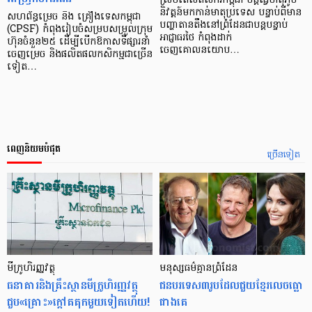
ស្របពេលពលករកម្ពុជា បន្តធ្វើមាតុភូមិ
និវត្តន៍មកកាន់មាតុប្រទេស បន្ទាប់ពីមាន
សហព័ន្ធម្រេច និង គ្រឿងទេសកម្ពុជា
បញ្ហាតានតឹងនៅព្រំដែនជាបន្តបន្ទាប់
(CPSF) កំពុងរៀបចំសម្របសម្រួលក្រុម
អាជ្ញាធរថៃ កំពុងដាក់
ហ៊ុនចំនួន២៥ ដើម្បីបើកឱកាសទីផ្សារនាំ
ចេញគោលនយោប…
ចេញម្រេច និងផលិតផលកសិកម្មជាច្រើន
ទៀត…
ពេញនិយមបំផុត
ច្រើនទៀត
មីក្រូ​ហិរញ្ញវត្ថុ
មនុស្ស​ធម៌​គ្មាន​ព្រំដែន
ធនាគារ​និង​គ្រឹះស្ថាន​មីក្រូ​ហិរញ្ញវត្ថុ​
ជន​បរទេស​៣​រូប​ដែល​ជួយ​ខ្មែរ​លេច​ធ្លោ​
ជួប«គ្រោះ»ក្តៅ​គគុក​មួយ​ទៀត​ហើយ!
ជាង​គេ