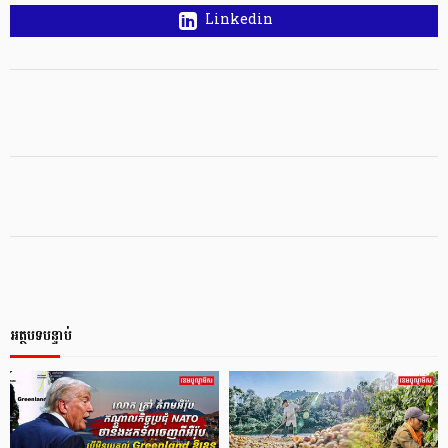
Linkedin
អត្ថបទបន្ទាប់