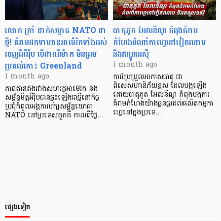
លោក ត្រាំ ដាក់សម្ពាធ​ NATO ជា
បាតុភូត​ អែលនីណូ កំពុងគំរាម
ថ្មី! គំរាមដកទាហានអាម៉េរិកទាំងអស់
កំហែងដំណាំកាហ្វេនៅវៀតណាម
ចេញពីអឺរ៉ុប បើដាណឺម៉ាក មិនព្រម
និងឥណ្ឌូនេស៊ី
ប្រគល់កោះ Greenland
1 month ago
1 month ago
ការប្រែប្រួលអាកាសធាតុ ជា
ពិសេសហានិភ័យខ្ពស់ ដែលបង្កឡើង
ភាពតានតឹងរវាងសហរដ្ឋអាម៉េរិក និង
ដោយបាតុភូត អែលនីណូ កំពុងបង្កការ
សម្ព័ន្ធមិត្តអឺរ៉ុបបានផ្ទុះឡើងជាថ្មីនៅកិច្ច
គំរាមកំហែងយ៉ាងធ្ងន់ធ្ងរដល់ផលិតកម្មកា
ប្រជុំកំពូល​អង្គការបក្សសម្ព័ន្ធយោធា
ហ្វេនៅក្នុងប្រទេ…
NATO នៅប្រទេសតួកគី កាលពីថ្ងៃ…
ផ្សេងទៀត