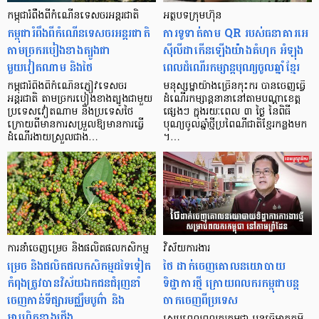
កម្ពុជារំពឹងពីកំណើនទេសចរអន្តរជាតិ
អត្ថបទក្រុមហ៊ុន
កម្ពុជារំពឹងពីកំណើនទេសចរអន្តរជាតិ
ការទូទាត់តាម QR របស់ធនាគារអេ
តាមច្រករបៀងខាងត្បូងជា
ស៊ីលីដាកើនឡើងយ៉ាងគំហុក អំឡុង
មួយវៀតណាម និងថៃ
ពេលដំណើរកម្សាន្ដបុណ្យចូលឆ្នាំខ្មែរ
កម្ពុជារំពឹងពីកំណើនភ្ញៀវទេសចរ
មនុស្សម្នាយ៉ាងច្រើនកុះករ បានចេញធ្វើ
អន្តរជាតិ តាមច្រករបៀងខាងត្បូងជាមួយ
ដំណើរកម្សាន្តនានានៅតាមបណ្តាខេត្ត
ប្រទេសវៀតណាម និងប្រទេសថៃ
ផ្សេងៗ ក្នុងរយៈពេល ៣ ថ្ងៃ នៃពិធី
ក្រោយពីមានការសម្រួលឱ្យមានការធ្វើ
បុណ្យចូលឆ្នាំថ្មីប្រពៃណីជាតិខ្មែរកន្លងមក
ដំណើរងាយស្រួលជាង…
។…
ការនាំចេញម្រេច និងផលិតផលកសិកម្ម
វិស័យការងារ
ម្រេច និងផលិតផលកសិកម្មដទៃទៀត
ថៃ ដាក់ចេញគោលនយោបាយ
កំពុងត្រូវបានវិស័យឯកជនជំរុញនាំ
ទិដ្ឋាការថ្មី ក្រោយពលករកម្ពុជាបន្ត
ចេញកាន់ទីផ្សារមជ្ឈឹមបូព៌ា និង
ចាកចេញពីប្រទេស
អាហ្វ្រិកខាងជើង