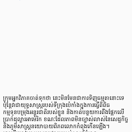
ក្រុមអ្នកវិភាគចាត់ទុកថា នេះមិនមែនជាការទិញធម្មតានោះទេ
ប៉ុន្តែវាជាយុទ្ធសាស្ត្ររបស់ទីក្រុងប៉េកាំងក្នុងការធ្វើពិពិធ
កម្មទុនបម្រុងអន្តរជាតិរបស់ខ្លួន និងកាត់បន្ថយការពឹងផ្អែកលើ
ប្រាក់ដុល្លារអាម៉េរិក ខណៈដែលភាពមិនច្បាស់លាស់នៃសេដ្ឋកិច្ច
និងភូមិសាស្ត្រនយោបាយពិភពលោកកំពុងកើនឡើង។