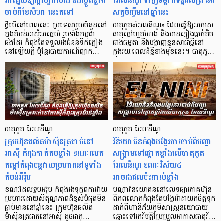
អាគ្នេយ៍ឱ្យក្តៅហួតហែង និងស្ងួតខ្លាំង
អែលនីណូ ទាញទម្លាក់ទិន្នផលត្រី និង
ចាប់ពីខែសីហា នេះតទៅ
សត្វចិញ្ចឹមនៅឆ្នាំនេះ
ថ្វីបើនៅពេលនេះ ប្រទេសមួយចំនួននៅ
បាតុភូត«អែលនីណូ» ដែលធ្វើឱ្យអាកាស
ក្នុងតំបន់អាស៊ីអាគ្នេយ៍ រួមទាំងកម្ពុជា
ធាតុក្តៅហួតហែង និងមានភ្លៀងធ្លាក់តិច
ផងដែរ កំពុងតែទទួលរងជំនន់ទឹកភ្លៀង
ជាងធម្មតា នឹងបង្ហាញខ្លូនសាជាថ្មីនៅ
នៅឡើយក្តី ប៉ុន្តែរបាយការណ៍ព្យាក…
ក្នុងរយៈពេលដ៏ខ្លីខាងមុខនេះ។ បាតុភូ…
បាតុភូត អែលនីណូ
បាតុភូត អែលនីណូ
ក្រុមហ៊ុនផលិតម៉ាស៊ីនត្រជាក់នៅ
វិនិយោគិនកំពុងបង្វែរការចាប់ពីបញ្ហា
អាស៊ី កំពុងកាក់កបខ្លាំង ខណៈរលក
សង្គ្រាមទៅផ្តោតខ្លាំងលើបាតុភូត
កម្ដៅកំពុងបន្ដវាយប្រហារនៅទូទាំង
អែលនីណូ ខណៈវិស័យ៤
តំបន់អឺរ៉ុប
អាចរងផលប៉ះពាល់ខ្លាំង
ខណៈដែលទ្វីបអឺរ៉ុប កំពុងរងទុក្ខពីការវាយ
បណ្ដាវិនិយោគិននៅលើទីផ្សារភាគហ៊ុន
ប្រហារដោយសីតុណ្ហភាពដ៏ខ្ពស់បំផុតមិន
ពិភពលោកកំពុងតែបង្វែររ៉ាដាយកចិត្តទុក
ធ្លាប់មាននៅឆ្នាំនេះ ក្រុមហ៊ុនផលិត
ដាក់ពីហានិភ័យភូមិសាស្ត្រនយោបាយ
ម៉ាស៊ីនត្រជាក់នៅអាស៊ី ដូចជាក្…
ឆ្ពោះទៅរកវិបត្តិប្រែប្រួលអាកាសធាតុវិ…