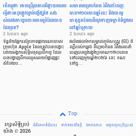
តើកម្ពុជា អាចប្រើរូបភាពពីផ្កាយរណប
សមាគមម្រេចកំពត រំពឹងនាំចេញ
ធ្វើជាអាវុធផ្លូវច្បាប់បង្ខំឱ្យថៃ សង
បាន១២០តោនឆ្នាំនេះ និងបារម្ភ
សំណងការខូចខាតតាមព្រំដែនបាន
បាតុភូតអែលនីណូទាញទម្លាក់ទិន្នផល
ដែរឬទេ?​
នៅឆ្នាំក្រោយ
2 hours ago
2 hours ago
ទិន្នន័យផ្អែកលើរូបភាពផ្កាយរណបរបស់
ផលិតផលម៉ាកសម្គាល់ភូមិសាស្ត្រ (GI) ដ៏
ក្រុមហ៊ុន Apple ដែលត្រូវបានបង្ហោះ
ល្បីរបស់កម្ពុជា គឺម្រេចកំពត រំពឹងអាចនាំ
ដោយអង្គការសិទ្ធិមនុស្សលីកាដូ ដែល
ចេញបានក្នុងរង្វង់ប្រមាណ១២០តោន
បានបង្ហាញពីការឈូសឆាយបំផ្លាញផ្ទះ
នៅពេញមួយឆ្នាំ២០២៦ នេះ ខណៈ
សំបែងរប…
នៅក្នុ…
Top
រក្សាសិទ្ធិគ្រប់
អំពីគេហទំព័រនេះ
ទាក់ទងយើងខ្ញំ
ឯកជនភាព
លក្ខខណ្ឌ​ប្រើ​ប្រាស់
យ៉ាង © 2026