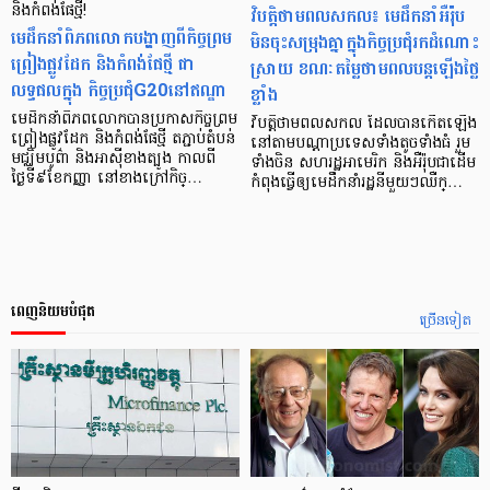
និងកំពង់ផែថ្មី!
វិបត្តិថាមពលសកល៖ មេដឹកនាំអឺរ៉ុប
មេដឹកនាំពិភពលោកបង្ហាញពីកិច្ចព្រម
មិនចុះសម្រុងគ្នាក្នុងកិច្ចប្រជុំរកដំណោះ
ព្រៀងផ្លូវដែក និងកំពង់ផែថ្មី ជា
ស្រាយ ខណៈតម្លៃថាមពលបន្ដឡើងថ្លៃ
លទ្ធផលក្នុង កិច្ចប្រជុំG20នៅឥណ្ឌា
ខ្លាំង
មេដឹកនាំពិភពលោកបានប្រកាសកិច្ចព្រម
វិបត្តិថាមពលសកល ដែលបានកើតឡើង
ព្រៀងផ្លូវដែក និងកំពង់ផែថ្មី តភ្ជាប់តំបន់
នៅតាមបណ្តាប្រទេសទាំងតូចទាំងធំ រួម
មជ្ឈិមបូព៌ា និងអាស៊ីខាងត្បូង កាលពី
ទាំងចិន សហរដ្ឋអាមេរិក និងអឺរ៉ុបជាដើម
ថ្ងៃទី៩ខែកញ្ញា នៅខាងក្រៅកិច្…
កំពុងធ្វើឲ្យមេដឹកនាំរដ្ឋនីមួយៗឈឺក្…
ពេញនិយមបំផុត
ច្រើនទៀត