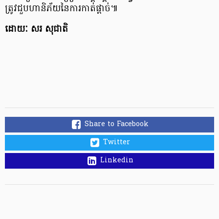
ត្រូវជួបហានិភ័យនៃការកាត់ផ្តាច់៕
ដោយៈ សរ សុជាតិ
Share to Facebook
Twitter
Linkedin