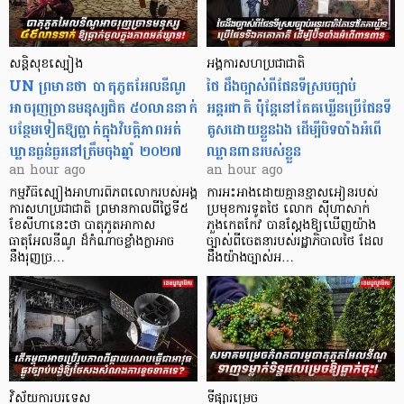
សន្តិសុខស្បៀង
អង្គការសហប្រជាជាតិ
UN ព្រមានថា បាតុភូតអែលនីណូ
ថៃ ដឹងច្បាស់ពីផែនទីស្របច្បាប់
អាចរុញច្រានមនុស្សជិត ៥០លាននាក់
អន្តរជាតិ ប៉ុន្តែនៅតែគឃ្លើនប្រើផែនទី
បន្ថែមទៀតឱ្យធ្លាក់ក្នុងវិបត្តិ​ភាពអត់
គូសដោយខ្លួនឯង ដើម្បីបិទបាំងអំពើ
ឃ្លានធ្ងន់ធ្ងរនៅត្រឹមចុងឆ្នាំ ២០២៧
ឈ្លានពានរបស់ខ្លួន
an hour ago
an hour ago
កម្មវិធីស្បៀងអាហារពិភពលោករបស់អង្គ
ការអះអាងដោយគ្មានខ្មាសអៀនរបស់
ការសហប្រជាជាតិ ព្រមាន​កាលពីថ្ងៃទី៥
ប្រមុខការទូតថៃ លោក ស៊ីហាសាក់
ខែសីហានេះថា បាតុភូតអាកាស
ភួងកេតកែវ បានស្តែងឱ្យឃើញយ៉ាង
ធាតុអែលនីណូ ដ៏កំណាចខ្លាំងក្លាអាច
ច្បាស់ពីចេតនារបស់រដ្ឋាភិបាលថៃ ដែល
នឹងរុញច្រ…
ដឹងយ៉ាងច្បាស់អ…
វិស័យការបរទេស
ទីផ្សារម្រេច