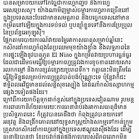
បានសម្រាប់យកទៅកែច្នៃជាកាហ្វេកញ្ចប់ និងកាហ្វេ
អេសប្រេសសូ។ យ៉ាងណាមិញម្ចាស់ចម្ការកាហ្វេភាគច្រើននៅ
ក្នុងប្រទេសនេះបែរជាមានសមត្ថភាព និងបច្ចេកទេសនៅមាន
កម្រិតនៅឡើយក្នុងការទប់ទល់ ឬបន្ស៊ាំខ្លួនទៅនឹងការប្រែប្រួល
នៃប្រព័ន្ធអេកូឡូស៊ី។
ផ្អែកតាមរបាយការណ៍វាយតម្លៃអាកាសធាតុសម្រាប់ឆ្នាំនេះ
កសិករដាំកាហ្វេកំពុងតែប្រឈមមុខយ៉ាងខ្លាំង នឹងលទ្ធភាពនៃ
ការផ្ទុះឡើងនូវបាតុភូត El Niño ក្នុងកម្រិតវាយប្រហារធ្ងន់ធ្ងរ
ដែលជាដើមចមធ្វើឱ្យចម្ការកាហ្វេត្រូវរងការខូចខាតដោយសារ
រលកកម្តៅ និងការខ្សត់ខ្សោយប្រភពទឹក។ កត្តានេះមិនត្រឹមតែ
ធ្វើឱ្យទិន្នផលគ្រាប់កាហ្វេត្រូវបាត់បង់ប៉ុណ្ណោះទេ ប៉ុន្តែវាក៏ជះ
ឥទ្ធិពលអវិជ្ជមានដល់សន្តិសុខស្បៀង នៃដំណាំកសិឧស្សាហកម្ម
ផ្សេងៗទៀតផងដែរ។
ក្រៅពីការយកចិត្តទុកដាក់ខ្ពស់នៅក្នុងប្រទេសវៀតណាម រូបមន្ត
ការពារហានិភ័យតាមរយៈការធានារ៉ាប់រងអាកាសធាតុដ៏មាន
ប្រសិទ្ធភាពនេះ ក៏ត្រូវបានគេដឹងថា កំពុងត្រូវបានយកទៅ
អនុវត្ត និងពង្រីកគោលដៅយុទ្ធសាស្ត្រយ៉ាងសកម្មទៅកាន់ក្រុម
គ្រួសារកសិករដាំកាហ្វេនៅក្នុងប្រទេសឥណ្ឌូនេស៊ីផងដែរ ដើម្បី
ធានាឱ្យបានថា ខ្សែច្រវាក់ផ្គត់ផ្គង់កាហ្វេរបស់ពិភពលោកមិន