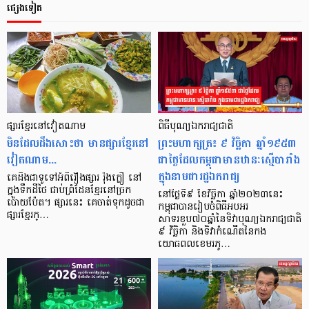
ផ្សេងទៀត
ផ្សារខ្មែរ​នៅ​វៀតណាម
ពិធីបុណ្យឯករាជ្យជាតិ
មិនដែលដឹងសោះថា​ មាន​ផ្សារ​ខ្មែរ​នៅ​
ព្រះមហាក្សត្រ៖ ៩ វិច្ឆិកា ឆ្នាំ១៩៥៣
វៀតណាម...
ជាថ្ងៃដែលកម្ពុជាមានឋានៈស្មើបារាំង
ក្នុងនាមជារដ្ឋឯករាជ្យ
គេ​ដឹង​ជាទូទៅ​អំពី​រឿង​ផ្សារ​ រ៉ុងក្លឿ នៅ​
ក្នុងទឹក​ដី​ថៃ ជាប់​ព្រំដែន​ខ្មែរនៅ​ច្រក​
នៅថ្ងៃទី៩ ខែវិច្ឆិកា ឆ្នាំ២០២៣នេះ
ប៉ោយប៉ែត។ ផ្សារ​នេះ​ គេចាត់​ទុកដូច​ជា
កម្ពុជាបានរៀបចំពិធីអបអរ
ផ្សារ​ខ្មែរ​ក្…
សាទរខួប៧០ឆ្នាំនៃទិវាបុណ្យឯករាជ្យជាតិ
៩ វិច្ឆិកា និងទិវាកំណើតនៃកង
យោធពលខេមរភូ…