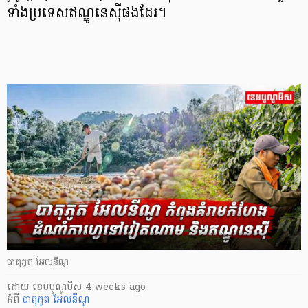
ទាំងប្រទេសឥណ្ឌូនេស៊ីផងដែរ។
បាតុភូត អែលនីណូ
ដោយ
​ ខេមបូណូមីស
4 weeks ago
អំពី
បាតុភូត អែលនីណូ