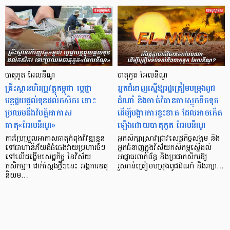
បាតុភូត អែលនីណូ
បាតុភូត អែលនីណូ
គ្រឹះស្ថានហិរញ្ញវត្ថុកម្ពុជា ប្តេជ្ញា
អ្នកជំនាញស្នើឱ្យរដ្ឋត្រៀមបម្រុងពូជ
បន្តជួយផ្តល់ទុនដល់កសិករ ទោះ
ដំណាំ និងចាត់វិធានការស្តុកទឹកទុក
ប្រឈមនឹងវិបត្តិអាកាស
ដើម្បីបង្ការការខ្វះខាត ដែលអាចកើត
ធាតុ«អែលនីណូ»
ឡើងដោយបាតុភូត អែលនីណូ
ការប្រែប្រួលអាកាសធាតុកំពុងវិវឌ្ឍខ្លួន
អ្នកសិក្សាស្រាវជ្រាវសេដ្ឋកិច្ចសង្គម និង
ទៅជាហានិភ័យដ៏ធំធេងវាយប្រហារចំៗ
អ្នកជំនាញក្នុងវិស័យកសិកម្មស្នើដល់
ទៅលើដង្ហើមសេដ្ឋកិច្ច នៃវិស័យ
អាជ្ញាធរ​ពាក់ព័ន្ធ និងប្រជាកសិករឱ្យ
កសិកម្ម។ ជាក់ស្តែងថ្មីៗនេះ អង្គការឧតុ
រួសរាន់ត្រៀមបម្រុងពូជដំណាំ និងរក្សា…
និយម…