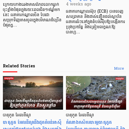
4 weeks ago
ក្រោយហាងឆេងមាសពិភពលោកធ្លាក់
ចុះខ្លាំងបំផុតក្នុងរយៈពេលជិត១៨ឆ្នាំ​មក​
ធនាគារកណ្តាលអឺរ៉ុប (ECB) បានចេញ
នេះ ធនាគារកណ្តាលចិន បែរជា
សារព្រមាន និងដាស់តឿនដល់ស្ថាប័ន
សម្រុកទិញមាសចូល​ក្នុង​បរិមាណដ៏ច្រើន
ធនាគារធំៗនៅក្នុងតំបន់អឺរ៉ុបឱ្យបង្កើនការ
បំផុតក្ន…
ប្រុងប្រយ័ត្ន និងត្រៀមលក្ខណៈឱ្យ
បានហ្ម…
Related Stories
More
បាតុភូត អែលនីណូ
បាតុភូត អែលនីណូ
បាតុភូត អែលនីណូ​នឹងដុតតំបន់អាស៊ី
តំណាងកសិករបារម្ភបាតុភូត