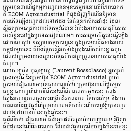
និងធានាបាននូវនិរន្តរភាព នៃការផ្គត់ផ្គង់គ្រាប់កាហ្វេទៅកាន់ទី
ក្រុមហ៊ុនពាណិជ្ជកម្មកាហ្វេឈានមុខគេមួយនៅលើពិភពលោក
គឺ ECOM Agroindustrial កំពុងជំរុញកំណើនឱ្យមាន
ការកើនឡើងរហូតដល់ទៅ៥ដង នៃចំនួនកសិករដាំដុះ ដែល
ស្ថិតក្រោមឆត្រការពារនៃកម្មវិធីធានារ៉ាប់រងអាកាសធាតុពិសេស
របស់ខ្លួននៅក្នុងប្រទេសវៀតណាម។ ការសម្រេចចិត្តនេះធ្វើឡើង
ដោយហេតុថា ឧស្សាហកម្មកាហ្វេនៅក្នុងប្រទេសជិតខាងរបស់
កម្ពុជាមួយនេះ គឺពឹងផ្អែកស្ទើរតែទាំងស្រុងលើកសិករខ្នាតតូច
ដែលជាក្រុមងាយរងគ្រោះបំផុតពីការប្រែប្រួលអាកាសធាតុយ៉ាង
គំហុក។
លោក ឡូរ៉េន បូសូឡាស្កូ (Laurent Bossolasco) អ្នកគ្រប់
គ្រងកម្មវិធី នៃក្រុមហ៊ុន ECOM Agroindustrial ប្រចាំ
ប្រទេសវៀតណាមបានគូសបញ្ជាក់ថា ក្រុមហ៊ុនពាណិជ្ជកម្មកា
ហ្វេខ្នាតយក្សលំដាប់ទីពីរនៅលើពិភពលោកមួយនេះ កំពុង
ស្វែងរកលទ្ធភាពក្នុងការពង្រីកវិសាលភាព នៃការគាំទ្រ និងការ
ការពារហិរញ្ញវត្ថុដល់ក្រុមសហគមន៍កសិករដាំកាហ្វេឱ្យបានរហូត
ដល់២,៥០០នាក់នៅក្នុងឆ្នាំនេះ។
គួររំលឹកថា វៀតណាម គឺជាអ្នកផលិតគ្រាប់កាហ្វេប្រភេទ រ៉ូប៊ូស្តា
ធំបំផុតនៅលើពិភពលោក ដែលជាវត្ថុធាតុដើមចម្បងមិនអាចខ្វះ