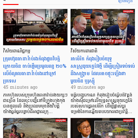
ច្រើនទៀត
វិស័យពាណិជ្ជកម្ម
វិស័យការពារជាតិ
ក្រុមហ៊ុនធានារ៉ាប់រងកំពុងជួបវិបត្តិ
អាម៉េរិក កំពុងរៀបចំយុទ្ធ
ក្រោយចិន ចាប់ផ្តើមប្រមូលពន្ធ ២០%
សាស្ត្រនុយក្លេអ៊ែថ្មី ដើម្បីត្រៀមទប់ទល់
លើចំណូលធានារ៉ាប់រងនៅក្រៅ
នឹងសង្គ្រាម ដែលអាចផ្ទុះឡើងជា
ប្រទេស
មួយចិន ឬរុស្ស៊ី
45 minutes ago
49 minutes ago
ភាគហ៊ុនរបស់ក្រុមហ៊ុនធានារ៉ាប់រងយក្សៗ
មន្ទីរបញ្ចកោណ កំពុងរៀបចំធ្វើបដិវត្តន៍
ជាច្រើន ដែលចុះបញ្ជីនៅទីក្រុងហុងកុង
យ៉ាងស៊ីជម្រៅលើយុទ្ធសាស្ត្រនុយក្លេអ៊ែ
បានដួលរលំ និងប្រឈមមុខនឹងវិបត្តិ
របស់សហរដ្ឋអាម៉េរិក ដើម្បីផ្លាស់ប្តូរ
យ៉ាងធ្ងន់ធ្ងរបន្ទាប់ពីអាជ្ញាធរក្រុ…
ទម្រង់នៃការឆ្លើយតបយោធាជាប្រវត្តិ…