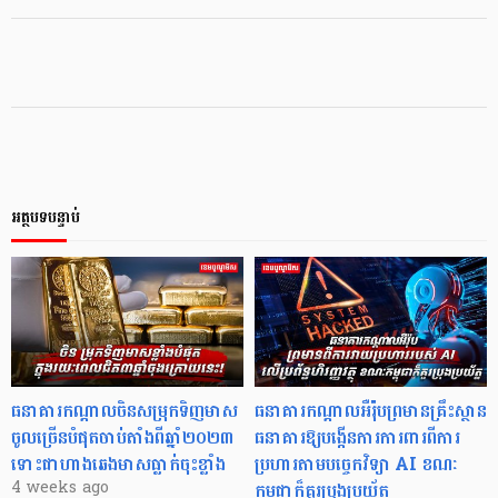
អត្ថបទបន្ទាប់
ធនាគារកណ្ដាលចិនសម្រុកទិញមាស
ធនាគារកណ្តាលអឺរ៉ុបព្រមានគ្រឹះស្ថាន
ចូលច្រើនបំផុតចាប់តាំងពីឆ្នាំ២០២៣
ធនាគារឱ្យបង្កើនការការពារពីការ
ទោះជាហាងឆេងមាសធ្លាក់ចុះខ្លាំង
ប្រហារតាមបច្ចេកវិទ្យា AI ខណៈ
កម្ពុជាក៏គួរប្រុងប្រយ័ត្ន
4 weeks ago