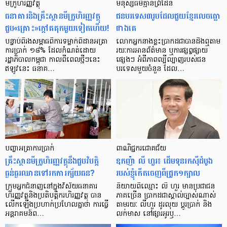
មីក្រូ​ហិរញ្ញវត្ថុ
មនុស្ស​ធម៌​គ្មាន​ព្រំដែន
ធនាគារ​និង​គ្រឹះស្ថាន​មីក្រូ​ហិរញ្ញវត្ថុ​
ជន​បរទេស​៣​រូប​ដែល​ជួយ​ខ្មែរ​លេច​ធ្លោ​
ជួប«គ្រោះ»ក្តៅ​គគុក​មួយ​ទៀត​ហើយ!
ជាង​គេ
បន្ទាប់​ពី​រង​សម្ពាធ​​ពី​ការ​ទម្លាក់​ពិដាន​អត្រា​
លោកអ្នក​នាង​ខ្លះ​ប្រាកដ​ជា​បាន​​ដឹង​ឮ​តាម​
ការ​ប្រាក់ ១៨​% ដែល​កំណត់​ដោយ​
រយៈ​ការ​អាន​ព័ត៌មាន ឬ​ការ​ផ្សព្វផ្សាយ​
រដ្ឋាភិបាល​កម្ពុជា កាល​ពី​ពេល​ថ្មីៗ​នេះ
ផ្សេងៗ អំពី​ភាព​ល្បីល្បាញ​របស់​ជន​
ឥឡូវ​នេះ ធនាគ…
បរទេស​មួយ​ចំនួន ដែល…
បញ្ហា​អត្រា​ការប្រាក់
ពាណិជ្ជករជោគជ័យ
គ្រឹះស្ថាន​មីក្រូ​ហិរញ្ញវត្ថុ​នឹង​ជួប​វិបត្តិ​
ឧកញ៉ា លី ហួរ៖ ដើមទុនរកស៊ីដំបូង
ធ្ងន់ធ្ងរ​ឈាន​ទៅ​រក​ការ​ក្ស័យធន?
របស់ខ្ញុំកើតចេញពីជ្រូក១ក្បាល
ក្រុម​អ្នក​ជំនាញ​នៅ​ក្នុង​វិស័យ​ធនាគារ
និយាយ​ពី​ឈ្មោះ លី ហួរ មាន​ប្រជាជន​
ហិរញ្ញវត្ថុ​និង​ប្រតិបត្តិករ​ហិរញ្ញ​វត្ថុ បាន​​
ភាគ​ច្រើន ប្រាកដ​ជា​ស្គាល់​ច្បាស់​ណាស់
លើក​ឡើង​ប្រហាក់​ប្រហែល​គ្នា​ថា ការ​ធ្វើ​
តាមរយៈ លីហួរ ដូរ​លុយ ប្តូរ​បា្រក់ និង​
អន្តរាគមន៍​ព…
លក់​មាស នៅ​ផ្សារ​អូរ​ឫ…