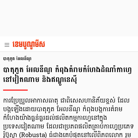
បាតុភូត អែលនីណូ
បាតុភូត​ អែលនីណូ កំពុងគំរាមកំហែងដំណាំកាហ្វេ
នៅវៀតណាម និងឥណ្ឌូនេស៊ី
ការប្រែប្រួលអាកាសធាតុ ជាពិសេសហានិភ័យខ្ពស់ ដែល
បង្កឡើងដោយបាតុភូត អែលនីណូ កំពុងបង្កការគំរាម
កំហែងយ៉ាងធ្ងន់ធ្ងរដល់ផលិតកម្មកាហ្វេនៅក្នុង
ប្រទេសវៀតណាម ដែលជាប្រភពផលិតគ្រាប់កាហ្វេប្រភេទ
រ៉ូប៊ូស្តា (Robusta) ធំជាងគេបំផុតនៅលើពិភពលោក រួម