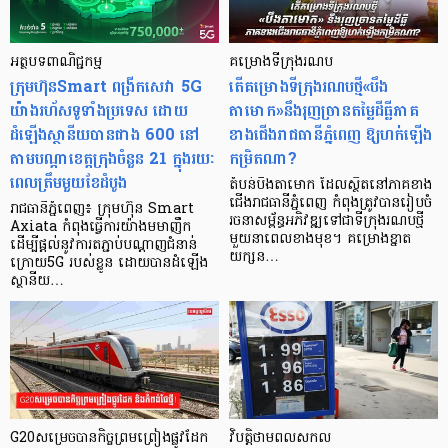
អត្ថបទពាណិជ្ជកម្ម
គម្រោងទីក្រុងរណប
ក្រុមហ៊ុនSmart ពង្រីកសេវា 5G
តើគម្រោងទីក្រុងរណបថ្មី«បឹង
យ៉ាងរហ័សទូទាំងប្រទេស ដោយ
តាមោក»នឹងរុញច្រានតម្លៃដីធ្លីភាគ
ដំឡើងស្ថានីយបានជាង 600 នៅ
ខាងជើងរាជធានីភ្នំពេញ ឱ្យហក់ឡើង
តាមបណ្តាខេត្តក្រុងចំនួន 21 ក្នុងរយៈ
កម្រិតណា?
ពេលត្រឹមមួយខែដំបូង
តំបន់បឹងតាមោក ដែលស្ថិតនៅភាគខាង
ជើងរាជធានីភ្នំពេញ កំពុងត្រូវបានរៀបចំ
រាជធានីភ្នំពេញ៖ ក្រុមហ៊ុន Smart
រចនាសម្ព័ន្ធអភិវឌ្ឍទៅជាទីក្រុងរណបថ្មី
Axiata កំពុងធ្វើការយ៉ាងមមាញឹក
មួយនាពេលខាងមុខ។ គម្រោងខ្នាត
ដើម្បីផ្ដល់នូវការតភ្ជាប់បណ្តាញជំនាន់
យក្សន…
ក្រោយ5G របស់ខ្លូន ដោយបានដំឡើង
ស្ថានីយ…
G20សម្រេចបានកិច្ចព្រមព្រៀងផ្លូវដែក
វិបត្តិថាមពលសកល