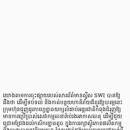
យោងតាមការចុះផ្សាយរបស់សារព័ត៌មានស្វីស SWI បានឱ្យ
ដឹងថា ដើម្បីទប់ទល់ និងកាត់បន្ថយហានិភ័យដ៏គួរឱ្យបារម្ភនេះ
ក្រុមហ៊ុនជួញដូរកាហ្វេខ្នាតយក្សលំដាប់អន្តរជាតិកំពុងជំរុញឱ្យ
មានការប្រើប្រាស់សេវាកម្មធានារ៉ាប់រងអាកាសធាតុ ដើម្បីជួយ
ជ្រោមជ្រែងដល់កសិករខ្នាតតូច ក្នុងការរក្សាស្ថិរភាពផលិតកម្ម