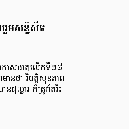
លរួមសន្និសីទ
រួលអាកាសធាតុលើកទី២៨
មានថា វិបត្តិសុខភាព
ុល្លារ ក៏ត្រូវតែរិះ