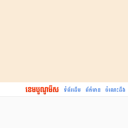
ទំព័រដើម
ព័ត៌មាន
ចំណេះដឹង