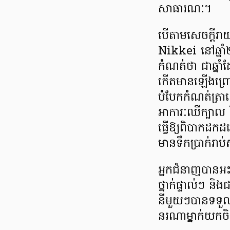
សាធារណៈ។
បើតាមសេចក្តីរ
Nikkei នៅឆ្នាំ២
កំណត់ថា ជាឆ្នាំ
កើតមានឡើងព្រោង
បំបែកកំណត់ត្រ
អាការៈឈឺក្បាល វ
ធ្វើឱ្យពិបាកដកដ
មានទឹកប្រាក់រាប
អ្នកជំនាញបានអះ
ថ្នាក់ផ្ទាល់ៗ និ
នីមួយៗបានទទួល
នរណាម្នាក់យកចិ