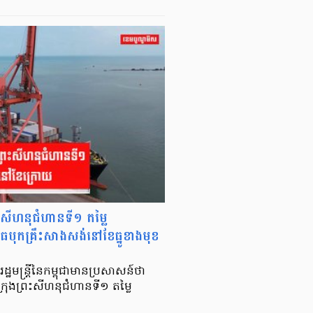
រះសីហនុជំហានទី១ តម្លៃ
បុកគ្រឹះសាងសង់នៅខែធ្នូខាងមុខ
្ឋមន្ត្រីនៃកម្ពុជាមានប្រសាសន៍ថា
រុងព្រះសីហនុជំហានទី១ តម្លៃ