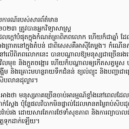
ាយការណ៍របស់សារព័ត៌មាន
០២៣ ត្រូវបានអ្នកវិទ្យាសាស្រ្ត
ដែលក្តៅបំផុតក្នុងកំណត់ត្រាពិភពលោក ហើយក៏ជាឆ្នាំ ដ
ព្រាតនៅក្នុងតំបន់ ជាពិសេសគឺអាស៊ីតែម្តង។ កំណើ
ានៅលើពិភពលោកនេះ បានបណ្តាលឱ្យមនុស្សជាច្រើនរងគ
ិលមុខ និងក្អួតចង្អោរ ហើយក៏បណ្តាលឲ្យកើតសត្វមូស បង្
ង្ហើម និងគ្រោះមហន្តរាយទឹកជំនន់ ខ្យល់ព្យុះ និងបញ្ហា
់សិបលានដុល្លារ។
អាងថា មនុស្សភាគច្រើនចាប់អារម្មណ៍ខ្លាំងនៅពេលដែល
ងជាក់ស្តែង ប៉ុន្តែផលវិបាកមិនផ្ទាល់ដែលមានតម្លៃរាប់សិបដ
រ៉ាប់រង ដោយសារតែការថែទាំសុខភាព និងការព្យាបាលជ
ត្តទុកដាក់ឡើយ។