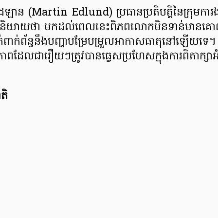
ឡាន (Martin Edlund) ប្រធានប្រតិបត្តិនៃក្រុមការង
់បាននិយាយថា មកដល់ពេលនេះពិភពលោកមិនទាន់មា
់ពាក់ព័ន្ធនឹងបញ្ហាបម្រែបម្រួលអាកាសធាតុនៅឡើយទេ
ភាពដែលជារឿយៗត្រូវបានធ្វេសប្រហែសក្នុងការពិភាក្សាអំព
តិ