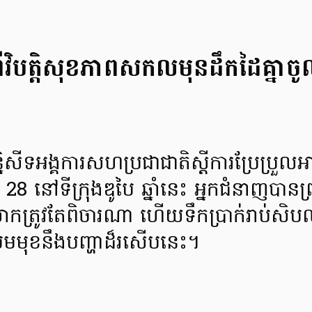
ីវិបត្តិសុខភាពសកលមុនដឹកដៃគ្នាចូ
ន្និសីទអង្គការសហប្រជាជាតិស្តីការប្រែប្
នៅទីក្រុងឌូបៃ ឆ្នាំនេះ អ្នកជំនាញបានព្រ
ត្រូវតែពិចារណា ហើយទឹកប្រាក់រាប់សិបលានដ
ឈមមុខនឹងបញ្ហាដ៏រសើបនេះ។