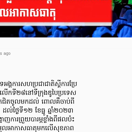
s ago
អង្គការសហប្រជាជាតិស្តីការប្រែ
លើកទី២៨នៅទីក្រុងឌូបៃប្រទេស
តខិតជិតចូលមកដល់ ពោលគឺចាប់ពី
កា ដល់ថ្ងៃទី១២ ខែធ្នូ ឆ្នាំ២០២៣
ាញការព្រួយបារម្ភខ្លាំងពីផលប៉ះ
ម្រួលអាកាសធាតុមកលើសុខភាព