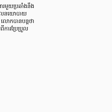
ារមួយប្រឆាំងនឹង
នគោលនយោបាយ
។ លោកបានបន្តថា
ីការប្រែប្រួល