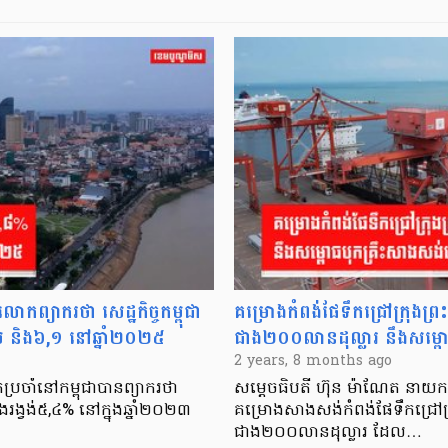
លោកព្យាករថា សេដ្ឋកិច្ចកម្ពុជា
គម្រោងកំពង់ផែទឹកជ្រៅក្រុងព្
យ និង៦,១ នៅឆ្នាំ២០២៥
ជាង២០០លានដុល្លារ នឹងសម្ពោធ
2 years, 8 months ago
ប្រចាំនៅកម្ពុជាបានព្យាករថា
សម្តេចធិបតី ហ៊ុន ម៉ាណែត នាយករដ
ុងរង្វង់៥,៤% នៅក្នុងឆ្នាំ២០២៣
គម្រោងសាងសង់កំពង់ផែទឹកជ្រៅក្
ជាង២០០លានដុល្លារ ដែល…