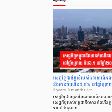
សេដ្ឋវិទូជាន់ខ្ពស់របស់ធនាគារពិភព
នឹងមានកំណើន៥,៨% នៅឆ្នាំក្រោ
2 years, 8 months ago
សេដ្ឋវិទូជាន់ខ្ពស់នៃធនាគារពិភពលោក
សេដ្ឋកិច្ចរបស់កម្ពុជានឹងមានកំណើនក្ន
ទាបជាងតួលេខ…