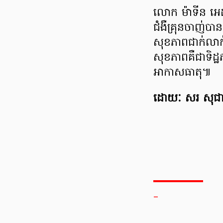
លោក ម៉ាទីន អេដ
ជំងឺគ្រុនចាញ
សុខភាពជាក់លាក
សុខភាពគឺជាទិដ្ឋ
អាកាសធាតុ៕
ដោយៈ សរ សុជា
_