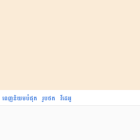
ពេញនិយមបំផុត
រូបថត
វីដេអូ