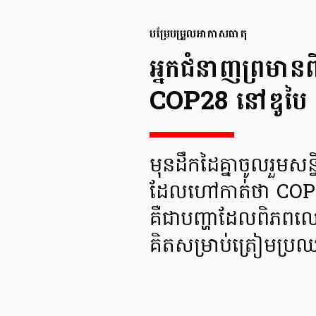
បម្រែបម្រួលអាកាសធាតុ
អ្នកជំនាញព្រមានព
COP28 នៅឌូបៃ
មុនដឹកដៃគ្នាចូលរួមស
ដែលហៅកាត់ថា COP 28 
គឺជាបញ្ហាដែលពិភពលោក
គិតសម្រាប់ត្រៀមប្រ