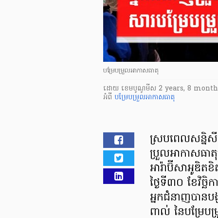
បម្រែបម្រួលអាកាសធាតុ
ដោយ
​ ខេមបូណូមីស
2 years, 8 month
អំពី
បម្រែបម្រួលអាកាសធាតុ
ស្របពេលសន្និសីទ
ប្រួលអាកាសធាតុ
អារ៉ាប៊ីសាអូឌិ
ថ្ងៃទី៣០ ខែវិច្ឆិ
អ្នកជំនាញបានបង្ហ
ពាល់ នៃបម្រែប