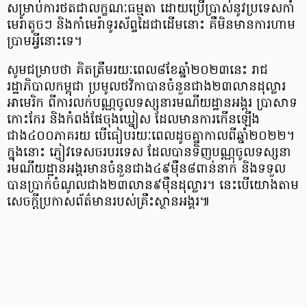
សម្រាប់ការថតជាលក្ខណៈធម្មតា ដោយប្រើប្រាស់នូវប្រទេសកាំ
មេរ៉ាតូចៗ និងកាំមេរ៉ាទូរស័ព្ទដៃជាដើមនោះ គឺមិនមានការហាម
ប្រាមអ្វីនោះទេ។
សូមជម្រាបថា គិតត្រឹមរយៈពេល៨ខែឆ្នាំ២០២៣នេះ រាជ
រដ្ឋាភិបាលកម្ពុជា ប្រមូលថវិកាបានចំនួនជាង២៣លានដុល្លារ
អាមេរិក ពីការលក់បណ្ណចូលទស្សនារមណីយដ្ឋានអង្គរ ប្រាសាទ
កោះកែរ និងកំពង់ផែចុងឃ្នៀស ដែលមានការកើនឡើង
ជាង៤០០ភាគរយ បើធៀបរយៈពេលដូចគ្នាកាលពីឆ្នាំ២០២២។
ក្នុងនោះ ភ្ញៀវទេសចរបរទេស ដែលបានទិញបណ្ណចូលទស្សនា
រមណីយដ្ឋានអង្គរមានចំនួនជាង៤៩ម៉ឺន៨ពាន់នាក់ និងទទួល
បានប្រាក់ចំណូលជាង២៣លាន៩ម៉ឺនដុល្លារ។ នេះបើយោងតាម
សេចក្ដីប្រកាសព័ត៌មានរបស់គ្រឹះស្ថានអង្គរ៕