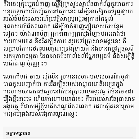
នឹងនេះក្រុមអ្នកជំនាញ ស្នើឱ្យក្រសួងស្ថាប័នពាក់ព័ន្ធគួរមានការ
បន្ធូរបន្ថយការរឹតត្បិតការថតរូបនេះ ដើម្បីអាចឱ្យការផ្សព្វផ្សាយ
របស់តំបន់ទេសចរណ៍ប្រវត្តិសាស្រ្តអង្គរឲ្យកាន់តែទូលំ
ទូលាយលើពិភពលោក ដើម្បីទាក់ទាញភ្ញៀវទេសចរបន្ថែម
ទៀត។ យ៉ាងណាមិញ អ្នកនាំពាក្យក្រសួងវប្បធម៌អះអាងថា
ការហាមឃាត់ និងរឹតត្បិតការថតរូបនៅប្រាសាទអង្គរនេះ គឺ
សម្រាប់តែការថតរូបលក្ខណៈទ្រង់ទ្រាយធំ និងមានកម្មវត្ថុខុសពី
សកម្មភាពធម្មតា ដែលអាចប៉ះពាល់ដល់ផ្នែកវប្បធម៌ និងសម្បិត្តិ
បេតិកភណ្ឌប៉ុណ្ណោះ។
លោកជំទាវ ឆាយ ស៊ីវលីន ប្រធានសមាគមទេសចរណ៍កម្ពុជា
បានគូសបញ្ជាក់ថា ការរឹតត្បិតរបស់អាជ្ញាធរជាតិអប្សរាក្នុង
ការហាមឃាត់ការថតរូបនៅតំបន់ប្រាសាទអង្គរវត្ត វាមិនមែនជា
រឿងថ្មីនោះទេ ហើយការហាមឃាត់នេះ គឺដោយសារតែប្រាសាទ
អង្គរវត្ត គឺជាសម្បិត្តិបេតិកភណ្ឌពិភពលោក ដែលស្ថិតនៅក្រោម
ការគ្រប់គ្រងរបស់អង្គការយូណេស្គូ។
អត្ថបទគួរអាន​