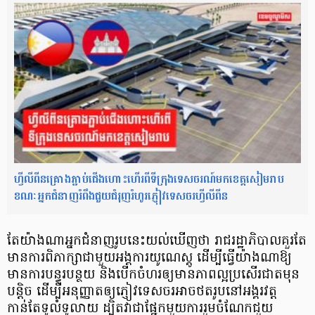
ហ្វីលីពីនគ្រោងភ្ជាប់ជើងហោះហើរពីទីក្រុងទេសចរណ៍មកខេត្តសៀមរាប
ខណៈអ្នកជំនាញរំពឹងជួយជំរុញរំហូរភ្ញៀវទេសចរហ្វីលីពីន
តែយ៉ាងណាអ្នកជំនាញរូបនេះយល់ឃើញថា រាជរដ្ឋាភិបាលគួរតែ
មានការពិភាក្សាជាមួយអង្គការយូណេស្គូ ដើម្បីធ្វើយ៉ាងណាឱ្យ
មានការបន្ធូរបន្ថយ និងបើកចំហរឲ្យមានភាពល្អប្រសើរជាតមុន
បន្តិច ដើម្បីអនុញ្ញាតឲ្យភ្ញៀវទេសចរអាចថតរូបនៅអង្គរវត្ត
កាន់តែទូលំទូលាយ ដ្បិតវាជាផ្នែកមួយការរួមចំណែកជួយ