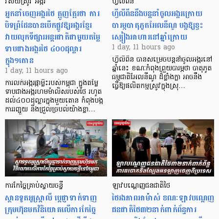
វិស័យស្រូវ អង្ករ
ហ្វីលីពីន
អ្នកនាំចេញអង្ករថៃ ត្អូញត្អែរថា ការ
ហ្វីលីពីននឹងបន្តនាំចូលអង្ករក្រោយ
បិទព្រំដែនបានបើកផ្លូវឱ្យអង្ករខ្មែរ
បារម្ភបាតុភូតអែលនីណូ បង្កឱ្យខ្វះ
វាយលុកទីផ្សារអន្តរជាតិជាមួយតម្លៃ
ស្បៀងអាហារនៅឆ្នាំក្រោយ
ទាបជាងអង្ករថៃ ៤០០ដុល្លារ
1 day, 11 hours ago
ក្នុង១តោន
ហ្វីលីពីន បាន​សម្រេចបន្តនាំចូលអង្ករនៅ
ឆ្នាំនេះ ខណៈកំពុងព្រួយបារម្ភថា បាតុភូត
1 day, 11 hours ago
ធម្មជាតិអែលនីណូ ដ៏ខ្លាំងក្លា​ អាចនឹង
ការលក់អង្ករផ្កាម្លិះរបស់កម្ពុជា ក្នុងតម្លៃ
ធ្វើឱ្យផលិតកម្មស្រូវក្នុងស្រុ…
ទាបជាងអង្ករហមម៉ាលិសរបស់ថៃ រហូត
ដល់៤០០ដុល្លារក្នុងមួយតោន កំពុងបង្ក
ការរញ្ជួយ និងជ្រួលច្របល់យ៉ាងខ្លា…
ការកែច្នៃគ្រាប់ស្វាយចន្ទី
ឡាវបណ្តេញជនជាតិថៃ
ស្ថានទូតអូស្ត្រាលី ប្តេជ្ញាទាក់ទាញ
ថៃរងភាពអាម៉ាស់ ខណៈឡាវបណ្តេញ
ក្រុមហ៊ុនមក​វិនិយោគលើការកែច្នៃ
ជនជាតិថៃ៣២នាក់ពាក់ព័ន្ធការ