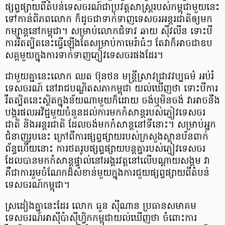
ផ្សព្វផ្សាយពីតំបន់ទេសចរណ៍ជាប្រវត្តសាស្ត្ររបស់កម្ពុជាមួយនេះ
ទៅកាន់ពិភពលោក ក៏ដូចជាទាក់ទាញទេសចរអន្តរជាតិឲ្យមក
កម្សាន្តនៅកម្ពុជា។ សម្រាប់លោកជំទាវ ឆាយ ស៊ីវលីន ទោះបី
ការរឹតត្បិតនេះធ្វើឡើងតែសម្រាប់កាមេរ៉ាធំៗ តែវាក៏អាចជាឧប
សគ្គមួយក្នុងការទាក់ទាញភ្ញៀវទេសចរផងដែរ។
ជាមួយគ្នានេះលោក ឈត ប៊ុនថន មន្ត្រីស្រាវជ្រាវវប្បធម៌ អប់រំ
ទេសចរណ៍ នៅរាជបណ្ឌិតសភាកម្ពុជា យល់ឃើញថា ទោះបីការ
រឹតត្បិតនេះស្ថិតក្នុងន័យណាមួយក៏ដោយ ចង់ឬមិនចង់ វាអាចនឹង
បង្ករផលអវិជ្ជមួយចំនួនដល់ការមកកំសាន្តរបស់ភ្ញៀវទេសចរ
ជាតិ និងអន្តរជាតិ ដែលចង់មកកំសាន្តនៅទីនោះ។ សម្រាប់អ្នក
ជំនាញរូបនេះ ក្រៅពីការផ្សព្វផ្សាយរបស់ក្រសួងស្ថានប័នពាក់
ព័ន្ធហើយនោះ ការថតរូបផ្សព្វផ្សាយបន្តគ្នារបស់ភ្ញៀវទេសចរ
ដែលបានមកកំសាន្តផ្ទាល់នៅអង្គរវត្តនៅលើបណ្តាយសង្គម វា
គឺជាការរួមចំណែកដ៏សំខាន់មួយក្នុងការជួយផ្សព្វផ្សាយពីតំបន់
ទេសចរណ៍កម្ពុជា។
ស្រដៀងគ្នានេះដែរ លោក ធួន ស៊ីណាន ប្រធានសមាគម
ទេសចរណ៍អាស៊ីប៉ាស៊ីហ្វិកកម្ពុជាយល់ឃើញថា ចំពោះការ