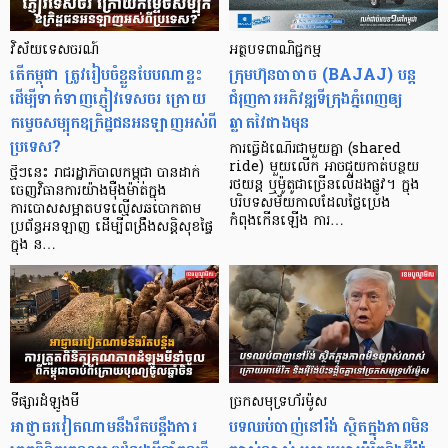
វិស័យទេសចរណ៍
អត្ថបទពាណិជ្ជកម្ម
តើកម្ពុជា ត្រូវរៀបចំខ្លួនបែបណាខ្លះ
ក្រុមហ៊ុនបាចាច (BAJAJ) បន្ត
ដើម្បីទាក់ទាញភ្ញៀវទេសចរ ក្រោយ
ជំរុញការអភិវឌ្ឍទីក្រុងភ្នំពេញឲ្យ
កម្ទេចសម្បុកឧក្រិដ្ឋជនអនឡាញអស់ពី
ឆ្លាតវៃជាងមុន
ប្រទេស?
ការធ្វើដំណើរជាមួយគ្នា (shared
ride) មួយលើក អាចជួយកាត់បន្ថយ
ថ្មីៗនេះ រាជរដ្ឋាភិបាលកម្ពុជា បានដាក់
រថយន្ត ឬម៉ូតូជាច្រើនលើដងផ្លូវ។ ក្នុង
ចេញវិធានការយ៉ាងម៉ឺងម៉ាត់ក្នុង
បរិបទសម័យកាលដែលថ្លៃប្រេង
ការបោសសម្អាតបទល្មើសឆបោកតាម
កំពុងកើនឡើង ការ…
ប្រព័ន្ធអនឡាញ ដើម្បីពង្រឹងសន្តិសុខផ្ទៃ
ក្នុង ន…
ទីផ្សារដំឡូងមី
ច្រកសមុទ្រហ័រម៉ូស
អាជ្ញាធរវៀតណាមនឹងរឹតបន្តឹងការ
បទឈប់បាញ់នៅរ៉ង់ ស្ថិតក្នុងភាពមិន