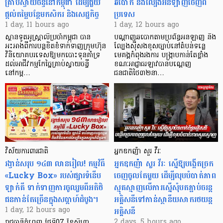
គ្រាប់ស្វាយចន្ទីនៅកម្ពុជា ដើម្បីជួយ
ឆបោក និងល្បែងអនឡាញចេញពី
ផ្តល់តម្លៃបន្ថែមកសិករ និងសេដ្ឋកិច្ច
ប្រទេស
1 day, 11 hours ago
1 day, 12 hours ago
ស្ថានទូតអូស្ត្រាលីប្រចាំកម្ពុជា បាន
បណ្តាញឆបោកតាមប្រព័ន្ធអនឡាញ និង
អះអាងពីការបន្តខិតខំទាក់ទាញក្រុមហ៊ុន
ល្បែងស៊ីសងខុសច្បាប់នៅតំបន់ទន្លេ
វិនិយោគបរទេសឱ្យមកបោះទុនគាំទ្រ
មេគង្គកំពុងរងការ បង្ក្រាប​កាន់តែខ្លាំង
ដល់អាជីវកម្មកែច្នៃគ្រាប់ស្វាយចន្ទី
ខណៈអាជ្ញាធរឡាវបានបណ្តេញ
នៅកម្ព…
ជនជាតិថៃ៣២នា…
វិស័យការពារជាតិ
អ្នកឧកញ៉ា សួរ វីរៈ
រង្វាន់សរុប ១៤៣ លានរៀល! កម្មវិធី
អ្នកឧកញ៉ា សួរ វីរៈ ស្នើឱ្យបង្កើតច្រក
«Lucky Box» របស់ផ្សារទំនើប
ចេញចូលតែមួយ ដើម្បីលុបបំបាត់ភាព
ឡាក់គី ទាក់ទាញការចូលរួមពីអតិថិ
ស្មុគស្មាញលើការស្នើសុំបតភ្ជាប់ចរន្ត
ជនកាន់តែច្រើនក្នុងសប្តាហ៍ដំបូង។
អគ្គិសនីទៅកាន់ស្ថានីយសាករថយន្ត
អគ្គិសនី
1 day, 12 hours ago
2 days, 5 hours ago
រាជធានីភ្នំពេញ ថ្ងៃទី07 ខែសីហា