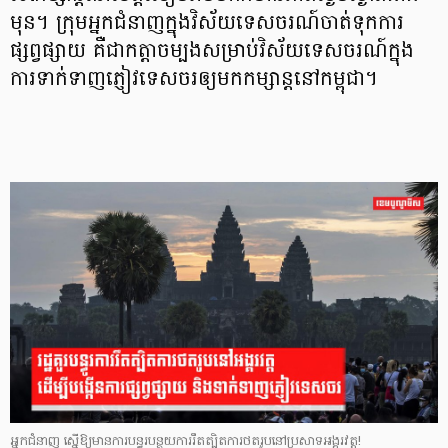
មុន។ ក្រុមអ្នកជំនាញក្នុងវិស័យទេសចរណ៍ចាត់ទុកការ
ផ្សព្វផ្សាយ គឺជាកត្តាចម្បងសម្រាប់វិស័យទេសចរណ៍ក្នុង
ការទាក់ទាញភ្ញៀវទេសចរឲ្យមកកម្សាន្តនៅកម្ពុជា។
អ្នកជំនាញ ស្នើឱ្យមានការបន្ធូរបន្ថយការរឹតត្បិតការថតរូបនៅប្រសាទអង្គរវត្ត!