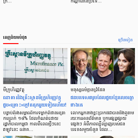
ក្រ…
កណ្តាលនៃប្រទេ…
ពេញនិយមបំផុត
ច្រើនទៀត
មីក្រូ​ហិរញ្ញវត្ថុ
មនុស្ស​ធម៌​គ្មាន​ព្រំដែន
ធនាគារ​និង​គ្រឹះស្ថាន​មីក្រូ​ហិរញ្ញវត្ថុ​
ជន​បរទេស​៣​រូប​ដែល​ជួយ​ខ្មែរ​លេច​ធ្លោ​
ជួប«គ្រោះ»ក្តៅ​គគុក​មួយ​ទៀត​ហើយ!
ជាង​គេ
បន្ទាប់​ពី​រង​សម្ពាធ​​ពី​ការ​ទម្លាក់​ពិដាន​អត្រា​
លោកអ្នក​នាង​ខ្លះ​ប្រាកដ​ជា​បាន​​ដឹង​ឮ​តាម​
ការ​ប្រាក់ ១៨​% ដែល​កំណត់​ដោយ​
រយៈ​ការ​អាន​ព័ត៌មាន ឬ​ការ​ផ្សព្វផ្សាយ​
រដ្ឋាភិបាល​កម្ពុជា កាល​ពី​ពេល​ថ្មីៗ​នេះ
ផ្សេងៗ អំពី​ភាព​ល្បីល្បាញ​របស់​ជន​
ឥឡូវ​នេះ ធនាគ…
បរទេស​មួយ​ចំនួន ដែល…