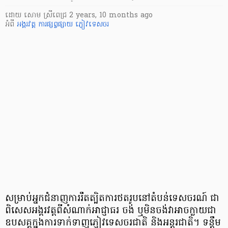
ដោយ
សោម ស្រីពេជ្រ
2 years, 10 months ago
អំពី
អង្គរវត្ត
ការផ្សព្វផ្សាយ
ភ្ញៀវទេសចរ
សម្រាប់អ្នកជំនាញការរឹតត្បិតការថតរូបនៅតំបន់ទេសចរណ៍ ជា
ពិសេសអង្គរវត្តពីសំណាក់អាជ្ញាធរ ចង់ ឬមិនចង់វាអាចក្លាយជា
ឧបសគ្គក្នុងការទាក់ទាញភ្ញៀវទេសចរជាតិ និងអន្តរជាតិ។ ទន្តឹម