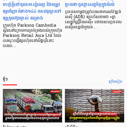
ចាញ់ក្ដីនៅតុលាការភ្នំពេញ និងតម្រូវ
ក្លាយ​ជា​កូន​ខ្លា​សេដ្ឋកិច្ច​ក្នុង​តំបន់
ឲ្យបង់ប្រាក់ជាង១៤៤ លានដុល្លារទៅ
ប្រទេស​កម្ពុជា​ត្រូវ​បាន​ធនាគារ​អភិវឌ្ឍន៍​
ឲ្យក្រុមហ៊ុនម្ចាស់ គម្រោង
អាស៊ី (ADB) ឲ្យ​រហ័ស​នាមថា «ខ្លា​
សេដ្ឋកិច្ច​ថ្មី​នៃ​អាស៊ី» ដោយសារ​ប្រទេស​
ក្រុមហ៊ុន Parkson Cambodia
អាស៊ី​អាគ្នេយ៍​មួយ​ន…
ស្ថិតនៅក្រោមការគ្រប់គ្រងរបស់ក្រុមហ៊ុន
Parkson Retail Asia Ltd ដែល
បានចុះបញ្ចីផ្សារហ៊ុននៅសិង្ហបុរីនោះ
បានចា…
ថ្មីៗ
ច្រើនទៀត