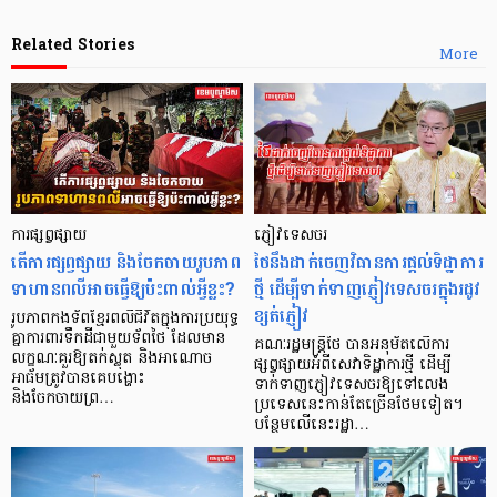
Related Stories
More
ការផ្សព្វផ្សាយ
ភ្ញៀវទេសចរ
តើការផ្សព្វផ្សាយ និងចែកចាយរូបភាព
ថៃនឹងដាក់ចេញវិធានការផ្ដល់ទិដ្ឋាការ
ទាហានពលីអាចធ្វើឱ្យប៉ះពាល់អ្វីខ្លះ?
ថ្មី ដើម្បីទាក់ទាញភ្ញៀវទេសចរក្នុងរដូវ
ខ្សត់ភ្ញៀវ
រូបភាពកងទ័ពខ្មែរពលីជីវិតក្នុងការប្រយុទ្ធ
គ្នាការពារទឹកដីជាមួយទ័ពថៃ ដែលមាន
គណៈរដ្ឋមន្ត្រីថៃ បានអនុម័តលើការ
លក្ខណៈគួរឱ្យតក់ស្លុត និងអាណោច
ផ្សព្វផ្សាយអំពីសេវាទិដ្ឋាការថ្មី ដើម្បី
អាធ័មត្រូវបានគេបង្ហោះ
ទាក់ទាញភ្ញៀវទេសចរឱ្យទៅលេង
និងចែកចាយព្រ…
ប្រទេសនេះកាន់តែច្រើនថែមទៀត។
បន្ថែមលើនេះរដ្ឋា…