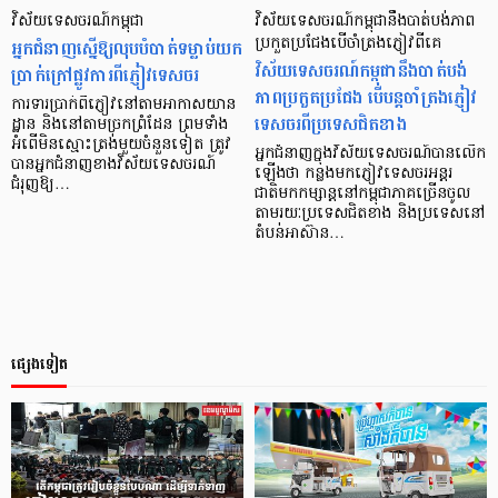
វិស័យទេសចរណ៍កម្ពុជា
វិស័យទេសចរណ៍កម្ពុជានឹងបាត់បង់ភាព
អ្នកជំនាញស្នើឱ្យលុបបំបាត់ទម្លាប់យក
ប្រកួតប្រជែងបើចាំត្រងភ្ញៀវពីគេ
វិស័យទេសចរណ៍កម្ពុជានឹងបាត់បង់
ប្រាក់ក្រៅផ្លូវការពីភ្ញៀវទេសចរ
ភាពប្រកួតប្រជែង បើបន្តចាំត្រងភ្ញៀវ
ការទារប្រាក់ពីភ្ញៀវនៅតាមអាកាសយាន
ទេសចរពីប្រទេសជិតខាង
ដ្ឋាន និងនៅតាមច្រកព្រំដែន ព្រមទាំង
អំពើមិនស្មោះត្រង់មួយចំនួនទៀត ត្រូវ
អ្នកជំនាញក្នុងវិស័យទេសចរណ៍បានលើក
បានអ្នកជំនាញខាងវិស័យទេសចរណ៍
ឡើងថា កន្លងមកភ្ញៀវទេសចរអន្តរ
ជំរុញឱ្យ…
ជាតិមកកម្សាន្តនៅកម្ពុជាភាគច្រើនចូល
តាមរយៈប្រទេសជិតខាង និងប្រទេសនៅ
តំបន់អាស៊ាន…
ផ្សេងទៀត