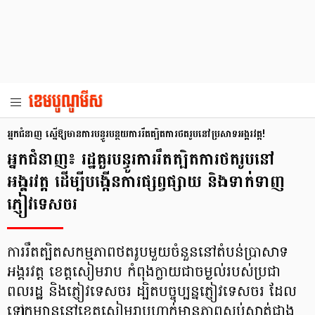
អ្នកជំនាញ ស្នើឱ្យមានការបន្ធូរបន្ថយការរឹតត្បិតការថតរូបនៅប្រសាទអង្គរវត្ត!
អ្នកជំនាញ៖ រដ្ឋគួរបន្ធូរការរឹតត្បិតការថតរូបនៅ
អង្គរវត្ត ដើម្បីបង្កើនការផ្សព្វផ្សាយ និងទាក់ទាញ
ភ្ញៀវទេសចរ
ការរឹតត្បិតសកម្មភាពថតរូបមួយចំនួននៅតំបន់ប្រាសាទ
អង្គរវត្ត ខេត្តសៀមរាប កំពុងក្លាយជាចម្ងល់របស់ប្រជា
ពលរដ្ឋ និងភ្ញៀវទេសចរ ដ្បិតបច្ចុប្បន្នភ្ញៀវទេសចរ ដែល
ទៅកម្សាន្តនៅខេត្តសៀមរាបហាក់មានភាពស្ងប់ស្ងាត់ជាង