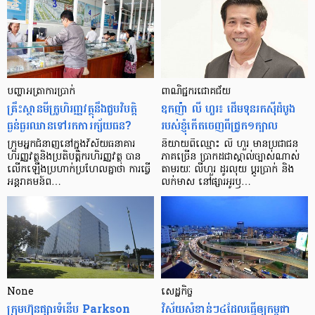
បញ្ហា​អត្រា​ការប្រាក់
ពាណិជ្ជករជោគជ័យ
គ្រឹះស្ថាន​មីក្រូ​ហិរញ្ញវត្ថុ​នឹង​ជួប​វិបត្តិ​
ឧកញ៉ា លី ហួរ៖ ដើមទុនរកស៊ីដំបូង
ធ្ងន់ធ្ងរ​ឈាន​ទៅ​រក​ការ​ក្ស័យធន?
របស់ខ្ញុំកើតចេញពីជ្រូក១ក្បាល
ក្រុម​អ្នក​ជំនាញ​នៅ​ក្នុង​វិស័យ​ធនាគារ
និយាយ​ពី​ឈ្មោះ លី ហួរ មាន​ប្រជាជន​
ហិរញ្ញវត្ថុ​និង​ប្រតិបត្តិករ​ហិរញ្ញ​វត្ថុ បាន​​
ភាគ​ច្រើន ប្រាកដ​ជា​ស្គាល់​ច្បាស់​ណាស់
លើក​ឡើង​ប្រហាក់​ប្រហែល​គ្នា​ថា ការ​ធ្វើ​
តាមរយៈ លីហួរ ដូរ​លុយ ប្តូរ​បា្រក់ និង​
អន្តរាគមន៍​ព…
លក់​មាស នៅ​ផ្សារ​អូរ​ឫ…
None
សេដ្ឋកិច្ច​
ក្រុមហ៊ុនផ្សារទំនើប Parkson
វិស័យ​សំខាន់ៗ​៤​ដែល​ធ្វើ​ឲ្យ​កម្ពុជា​