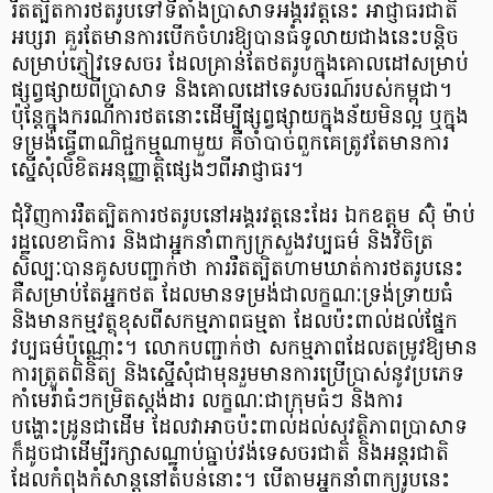
រឹតត្បិតការថតរូបទៅទីតាំងប្រាសាទអង្គរវត្តនេះ អាជ្ញាធរជាតិ
អប្សរា គួរតែមានការបើកចំហរឱ្យបានធំទូលាយជាងនេះបន្តិច
សម្រាប់ភ្ញៀវទេសចរ ដែលគ្រាន់តែថតរូបក្នុងគោលដៅសម្រាប់
ផ្សព្វផ្សាយពីប្រាសាទ និងគោលដៅទេសចរណ៍របស់កម្ពុជា។
ប៉ុន្តែក្នុងករណីការថតនោះដើម្បីផ្សព្វផ្សាយក្នុងន័យមិនល្អ ឬក្នុង
ទម្រង់ធ្វើពាណិជ្ជកម្មណាមួយ គឺចាំបាច់ពួកគេត្រូវតែមានការ
ស្នើសុំលិខិតអនុញ្ញាត្តិផ្សេងៗពីអាជ្ញាធរ។
ជុំវិញការរឹតត្បិតការថតរូបនៅអង្គរវត្តនេះដែរ ឯកឧត្តម ស៊ុំ ម៉ាប់
រដ្ឋលេខាធិការ និងជាអ្នកនាំពាក្យក្រសួងវប្បធម៌ និងវិចិត្រ
សិល្បៈបានគូសបញ្ជាក់ថា ការរឹតត្បិតហាមឃាត់ការថតរូបនេះ
គឺសម្រាប់តែអ្នកថត ដែលមានទម្រង់ជាលក្ខណៈទ្រង់ទ្រាយធំ
និងមានកម្មវត្ថុខុសពីសកម្មភាពធម្មតា ដែលប៉ះពាល់ដល់ផ្នែក
វប្បធម៌ប៉ុណ្ណោះ។ លោកបញ្ជាក់ថា សកម្មភាពដែលតម្រូវឱ្យមាន
ការត្រួតពិនិត្យ និងស្នើសុំជាមុនរួមមានការប្រើប្រាស់នូវប្រភេទ
កាំមេរ៉ាធំៗកម្រិតស្តង់ដារ លក្ខណៈជាក្រុមធំៗ និងការ
បង្ហោះដ្រូនជាដើម ដែលវាអាចប៉ះពាល់ដល់សុវត្ថិភាពប្រាសាទ
ក៏ដូចជាដើម្បីរក្សាសណ្ឋាប់ធ្នាប់វង់ទេសចរជាតិ និងអន្តរជាតិ
ដែលកំពុងកំសាន្តនៅតំបន់នោះ។ បើតាមអ្នកនាំពាក្យរូបនេះ