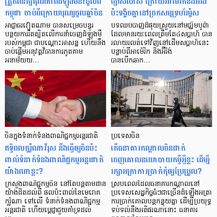
ត្រួតពិនិត្យគុណភាពដំឡូងមីនាំចូលពី
ច្បាស់លាស់ ក្រោយអាម៉េរិកនិងអ៊ីរ៉ង់
កម្ពុជា ចាប់ពីក្រោយបុណ្យចូលឆ្នាំចិន
ប៉ះទង្គិចគ្នានៅច្រកសមុទ្រហ័រម៉ូស
អាជ្ញាធរវៀតណាម បានសម្រេចបន្ធូរ
បទឈប់បាញ់ដ៏ផុយស្រួយនៅមជ្ឈិមបូព៌ា
បន្ថយការរឹតត្បិតលើការនាំចេញដំឡូងមី
ដែលមានរយៈពេលត្រឹមតែ៤សប្តាហ៍ បាន
របស់កម្ពុជា ជាបណ្តោះអាសន្ន ហើយនឹង
រលាយរលត់ទៅវិញនៅដើមសប្តាហ៍នេះ
ចាប់ផ្តើមអនុវត្តវិធានការភូតគាម
បន្ទាប់ពីអាម៉េរិក និងអ៊ីរ៉ង់
អនាម័យយ…
បានបើកឆាក…
ចិនក្នុងទំនាក់ទំនង​ពាណិជ្ជកម្ម​អន្តរជាតិ​
ប្រទេសចិន
ឥទ្ធិពល​កូរ៉ូណាវីរុស នឹងធ្វើឲ្យ​ចិនប៉ះ
តើធនាគារកណ្ដាលចិនដាក់
ពាល់ទំនាក់ទំនងពាណិជ្ជកម្មអន្តរជាតិ
ចេញគោលនយោបាយកម្ចីអ្វីខ្លះ ដើម្បី
យ៉ាងណាខ្លះ?
រក្សាអត្រាការប្រាក់កុំឲ្យប្រែប្រួល?
ក្រសួងពាណិជ្ជកម្មចិន នៅតែបន្តតាមដាន
ស្របពេលដែលធនាគារកណ្ដាលនៅ
យ៉ាងដិតដល់ពី ផលប៉ះពាល់នៃមេរោគ
ប្រទេសសេដ្ឋកិច្ចធំៗជាច្រើនដំឡើងអត្រា
កូរ៉ូណា ទៅលើ ទំនាក់ទំនងពាណិជ្ជកម្ម
ការប្រាក់គោលបន្តកន្ទុយគ្នា ដើម្បីប្រយុទ្ធ
អន្តរជាតិ ហើយបេ្តជ្ញាជួយគាំទ្រដល់
ទប់ទល់នឹងអតិផរណានោះ ធនាគារ