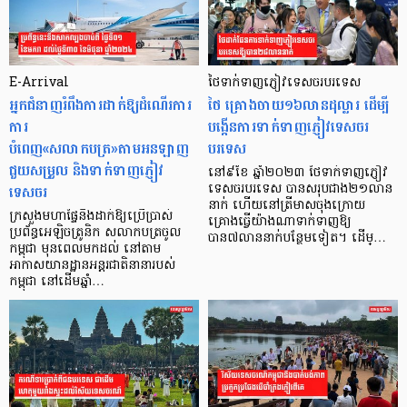
E-Arrival
ថៃទាក់ទាញភ្ញៀវទេសចរបរទេស
អ្នកជំនាញរំពឹងការដាក់ឱ្យដំណើរការ
ថៃ គ្រោងចាយ១៦លានដុល្លារ ដើម្បី
ការ
បង្កើនការទាក់ទាញភ្ញៀវទេសចរ
បំពេញ«សលាកបត្រ»តាមអនឡាញ
បរទេស
ជួយសម្រួល និងទាក់ទាញភ្ញៀវ
នៅ៩ខែ ឆ្នាំ២០២៣ ថៃទាក់ទាញភ្ញៀវ
ទេសចរ
ទេសចរបរទេស បានសរុបជាង២១លាន
នាក់ ហើយនៅត្រីមាសចុងក្រោយ
ក្រសួងមហាផ្ទៃនឹងដាក់ឱ្យប្រើប្រាស់
គ្រោងធ្វើយ៉ាងណាទាក់ទាញឱ្យ
ប្រព័ន្ធអេឡិចត្រូនិក សលាកបត្រចូល
បាន៧លាននាក់បន្ថែមទៀត។ ដើម្…
កម្ពុជា មុនពេលមកដល់ នៅតាម
អាកាសយានដ្ឋានអន្តរជាតិនានារបស់
កម្ពុជា នៅដើមឆ្នាំ…