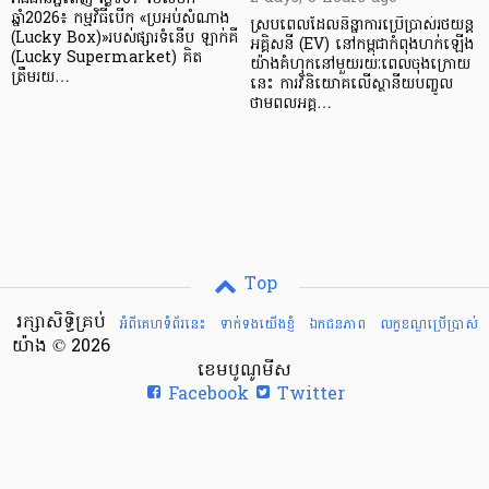
ឆ្នាំ2026៖ កម្មវិធីបើក «ប្រអប់សំណាង
ស្របពេលដែលនិន្នាការប្រើប្រាស់រថយន្ត
(Lucky Box)»របស់ផ្សារទំនើប ឡាក់គី
អគ្គិសនី (EV) នៅកម្ពុជាកំពុងហក់ឡើង
(Lucky Supermarket) គិត
យ៉ាងគំហុកនៅមួយរយៈពេលចុងក្រោយ
ត្រឹមរយ…
នេះ ការវិនិយោគលើស្ថានីយបញ្ចូល
ថាមពលអគ្គ…
Top
រក្សាសិទ្ធិគ្រប់
អំពីគេហទំព័រនេះ
ទាក់ទងយើងខ្ញំ
ឯកជនភាព
លក្ខខណ្ឌ​ប្រើ​ប្រាស់
យ៉ាង © 2026
ខេមបូណូមីស
Facebook
Twitter