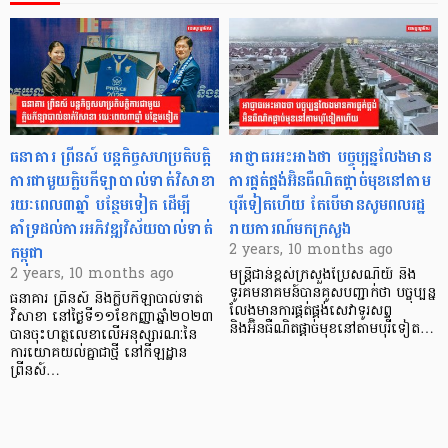
ធនាគារ ព្រីនស៍ បន្តកិច្ចសហប្រតិបត្តិ
អាជ្ញាធរអះអាងថា បច្ចុប្បន្នលែងមាន
ការជាមួយក្លិបកីឡាបាល់ទាត់វិសាខា
ការផ្គត់ផ្គង់អ៊ិនធឺណិតផ្តាច់មុខនៅតាម
រយៈពេល៣ឆ្នាំ បនែ្ថមទៀត ដើម្បី
បុរីទៀតហើយ តែបើមានសូមពលរដ្ឋ
គាំទ្រដល់ការអភិវឌ្ឍវិស័យបាល់ទាត់
រាយការណ៍មកក្រសួង
កម្ពុជា
2 years, 10 months ago
2 years, 10 months ago
មន្ត្រីជាន់ខ្ពស់ក្រសួងប្រៃសណីយ៍ និង
ទូរគមនាគមន៍បានគូសបញ្ជាក់ថា បច្ចុប្បន្ន
ធនាគារ ព្រីនស៍ និងក្លិបកីឡាបាល់ទាត់
លែងមានការផ្គត់ផ្គង់សេវាទូរសព្ទ
វិសាខា នៅថ្ងៃទី១១ខែកញ្ញាឆ្នាំ២០២៣
និងអ៊ិនធឺណិតផ្តាច់មុខនៅតាមបុរីទៀត…
បានចុះហត្ថលេខាលើអនុស្សារណៈនៃ
ការយោគយល់គ្នាជាថ្មី នៅកីឡដ្ឋាន
ព្រីនស៍…