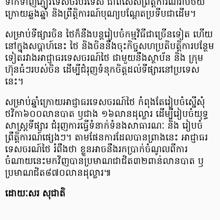
ទាក់ទាញភ្ញៀវទេសចរបរទេស ជាពិសេសព្រឹត្តិការណ៍រាប់ថយ
ក្រោយឆ្លងឆ្នាំ និងព្រឹត្តិការណ៍បុណ្យបណ្តែតប្រទីបជាដើម។
សម្រាប់ទីផ្សារចិន ថៃក៏នឹងបន្តរៀបចំកម្មវិធីជាច្រើនទៀត ហើយ
នៅក្នុងសប្តាហ៍នេះ ថៃ និងចិននឹងចុះកិច្ចសហប្រតិបត្តិការបន្ថែម
ទៀតរវាងអាជ្ញាធរទេសចរណ៍ថៃ ជាមួយនឹងស្ថាប័ន និង ក្រុម
ហ៊ុនធំៗរបស់ចិន ដើម្បីជំរុញទំនុកចិត្តដល់ទីផ្សារនៅប្រទេស
នេះ។
សម្រាប់ឆ្នាំក្រោយអាជ្ញាធរទេសចរណ៍ថៃ កំពុងតែរៀបចំស្នើសុំ
ថវិកា៦០០លានបាត ឫជាង ១៦លានដុល្លារ ដើម្បីរៀបចំយុទ្ធ
សាស្រ្តទីផ្សារ ជំរុញការធ្វើទំនាក់ទំនងសាធារណៈ និង រៀបចំ
ព្រឹត្តិការណ៍ផ្សេង​ៗ។ តាមផែនការដែលបានព្រាងនេះ អាជ្ញាធរ
ទេសចរណ៍ថៃ រំពឹងថា ខ្លួនអាចនឹងរកប្រាក់ចំណូលពីការ
ចំណាយនេះមកវិញបានប្រមាណជាជិត៣២ពាន់លានបាត ឫ
ប្រមាណជិត៨៧០លានដុល្លារ៕
ដោយៈសរ សុជាតិ