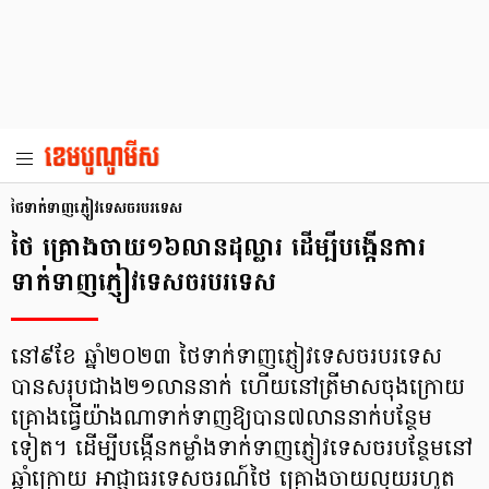
ថៃទាក់ទាញភ្ញៀវទេសចរបរទេស
ថៃ គ្រោងចាយ១៦លានដុល្លារ ដើម្បីបង្កើនការ
ទាក់ទាញភ្ញៀវទេសចរបរទេស
នៅ៩ខែ ឆ្នាំ២០២៣ ថៃទាក់ទាញភ្ញៀវទេសចរបរទេស
បានសរុបជាង២១លាននាក់ ហើយនៅត្រីមាសចុងក្រោយ
គ្រោងធ្វើយ៉ាងណាទាក់ទាញឱ្យបាន៧លាននាក់បន្ថែម
ទៀត។ ដើម្បីបង្កើនកម្លាំងទាក់ទាញភ្ញៀវទេសចរបន្ថែមនៅ
ឆ្នាំក្រោយ អាជ្ញាធរទេសចរណ៍ថៃ គ្រោងចាយលុយរហូត