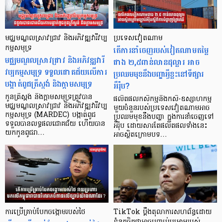
មជ្ឈមណ្ឌលស្រាវជ្រាវ និងអភិវឌ្ឍវារីវប្ប
ប្រទេសវៀតណាម
កម្មសមុទ្រ
តើការនាំចេញរបស់វៀតណាមតម្លៃ
មជ្ឈមណ្ឌលស្រាវជ្រាវ និងអភិវឌ្ឍវារី
ជាង ២,៥ពាន់លានដុល្លារ អាច
វប្បកម្មសមុទ្រ ទទួលជោគជ័យលើការ
ប្រឈមមុខនឹងបញ្ហាអ្វីខ្លះនៅទីផ្សារ
បង្កាត់ពូជត្រីស្ពង់ និងក្តាមសមុទ្រ
អឺរ៉ុប?
កូនត្រីស្ពង់ និងក្តាមសមុទ្រត្រូវបាន
ផលិតផលកសិកម្មនិងកសិ-ឧស្សាហកម្ម
មជ្ឈមណ្ឌលស្រាវជ្រាវ និងអភិវឌ្ឍវារីវប្ប
មួយចំនួនរបស់ប្រទេសវៀតណាមអាច
កម្មសមុទ្រ (MARDEC) បង្កាត់ពូជ
ប្រឈមមុខនឹងបញ្ហា ក្នុងការនាំចេញទៅ
ទទួលបានលទ្ធផលជោគជ័យ ហើយបាន
អឺរ៉ុប ដោយសារតែផលិតផលទាំងនេះ
យកកូនពូជរា…
អាចស្ថិតក្រោមបទ…
ការប្រើគ្រាប់បែកចង្កោមរបស់ថៃ
TikTok ប្ដឹងតុលាការសហព័ន្ធដោយ