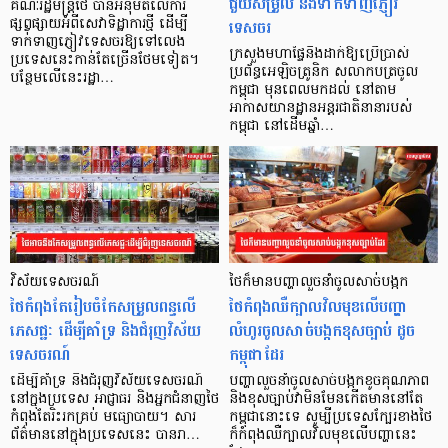
ជួយសម្រួល និងទាក់ទាញភ្ញៀវ
គណៈរដ្ឋមន្ត្រីថៃ បានអនុម័តលើការ
ទេសចរ
ផ្សព្វផ្សាយអំពីសេវាទិដ្ឋាការថ្មី ដើម្បី
ទាក់ទាញភ្ញៀវទេសចរឱ្យទៅលេង
ក្រសួងមហាផ្ទៃនឹងដាក់ឱ្យប្រើប្រាស់
ប្រទេសនេះកាន់តែច្រើនថែមទៀត។
ប្រព័ន្ធអេឡិចត្រូនិក សលាកបត្រចូល
បន្ថែមលើនេះរដ្ឋា…
កម្ពុជា មុនពេលមកដល់ នៅតាម
អាកាសយានដ្ឋានអន្តរជាតិនានារបស់
កម្ពុជា នៅដើមឆ្នាំ…
វិស័យទេសចរណ៍
ថៃក៏មានបញ្ហាលួចនាំចូលសាច់បង្កក
ថៃកំពុងតែរៀបចំកែសម្រួលពន្ធលើ
ថៃកំពុងឈឺក្បាលវិលមុខលើបញ្ហា
ភេសជ្ជៈ ដើម្បីគាំទ្រ និងជំរុញវិស័យ
លំហូរចូលសាច់បង្កកខុសច្បាប់ ដូច
ទេសចរណ៍
កម្ពុជាដែរ
ដើម្បីគាំទ្រ និងជំរុញវិស័យទេសចរណ៍
បញ្ហាលួចនាំចូលសាច់បង្កកខូចគុណភាព
នៅក្នុងប្រទេស អាជ្ញាធរ និងអ្នកជំនាញថៃ
និងខុសច្បាប់វាមិនមែនកើតមាននៅតែ
កំពុងតែរិះរកគ្រប់ មធ្យោបាយ។ សារ
កម្ពុជានោះទេ សូម្បីប្រទេសក្បែរខាងថៃ
ព័ត៌មាននៅក្នុងប្រទេសនេះ បានរា…
ក៏កំពុងឈឺក្បាលវិលមុខលើបញ្ហានេះ