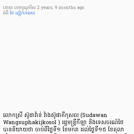
ដោយ
​ ខេមបូណូមីស
2 years, 9 months ago
អំពី
ថៃ
ភ្ញៀវទេសចរ
លោកស្រី ស៊ូដាវ៉ាន់ វ៉ាងស៊ូផាគីកុសល (Sudawan
Wangsuphakijkosol ) រដ្ឋមន្ត្រីកីឡា និងទេសចរណ៍ថៃ
បាននិយាយថា ចាប់ពីថ្ងៃទី១ ខែមករា ដល់ថ្ងៃទី១៥ ខែតុលា