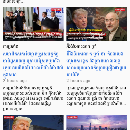
ថាមពលអគ្គ…
ការប្រឆាំង
អ៊ីរ៉ង់ចំអកលោក ត្រាំ
សមាជិកសភាថៃម្នាក់ត្រូវសមត្ថកិច្ច
អ៊ីរ៉ង់ចំអកលោក ត្រាំ ថា កំពុងលេង
ចាប់អូសចេញ ក្រោយស្រែកប្រឆាំង
ល្ខោនការទូត និងច្រានចោលលទ្ធ
វត្តមានមេដឹកនាំយោធាមីយ៉ាន់ម៉ាដល់
ភាពសម្រេចបានកិច្ចព្រមព្រៀងជាមួយ
ក្នុងសភា
អាម៉េរិក
2 hours ago
2 hours ago
ការប្រឆាំងនឹងដំណើរទស្សនកិច្ចដ៏
ប្រធានក្រុមអ្នកចរចាកំពូលរបស់អ៊ីរ៉ង់ បាន
ចម្រូងចម្រាសរបស់លោក មីន អ៊ុងលាំង
ចេញមុខចំអកឱ្យប្រធានាធិបតីអាម៉េរិក
(Min Aung Hlaing) មេដឹកនាំរបប
លោក ដូណាល់ ត្រាំ ថា កំពុងលេង
យោធាមីយ៉ាន់ម៉ា ដែលបានធ្វើរដ្ឋ
ល្ខោនការទូត ខណៈដែលទីក្រុងវ៉ាស៊ីន…
ប្រហារទម្លាក…