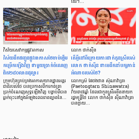
ដែរ។…
វិស័យសេវាកម្មផ្លូវអាកាស
លោក ថាក់ស៊ីន
វិស័យដឹកជញ្ជូនផ្លូវអាកាសថៃចាប់ផ្តើម
តើអ្វីនៅពីក្រោយការដាក់កូនស្រីរបស់
កម្រើកឡើងវិញ ជាមួយប្រាក់ចំណេញ
លោក ថាក់ស៊ីន ជាមេដឹកនាំបក្សកាន់
ជិត២៥០លានដុល្លារ
អំណាចរបស់ថៃ?
ក្រុមហ៊ុនគ្រប់គ្រងអាកាសយានដ្ឋានអន្តរ
លោកស្រី ផៃថងថាន ស៊ីណាវ៉ាត្រា
ជាតិរបស់ថៃ បានប្រកាសពីការកត់ត្រា
(Paetongtarn Shinawatra)
ប្រាក់ចំណេញសុទ្ធឡើងវិញ បន្ទាប់ពីបាន
វ័យ៣៧ឆ្នាំ ដែលជាកូនស្រីអតីតនាយក
ធ្លាក់ចុះនៅក្នុងអំឡុងពេលរាតត្បាតនៃ…
រដ្ឋមន្រ្តីថៃ លោក ថាក់ស៊ីន ស៊ីណាវ៉ាត្រា
បានក្លាយ…