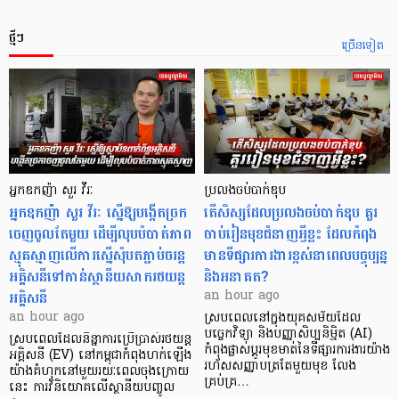
ថ្មីៗ
ច្រើនទៀត
អ្នកឧកញ៉ា សួរ វីរៈ
ប្រលងចប់បាក់ឌុប
អ្នកឧកញ៉ា សួរ វីរៈ ស្នើឱ្យបង្កើតច្រក
តើសិស្សដែលប្រលងចប់បាក់ឌុប គួរ
ចេញចូលតែមួយ ដើម្បីលុបបំបាត់ភាព
ចាប់រៀនមុខជំនាញអ្វីខ្លះ ដែលកំពុង
ស្មុគស្មាញលើការស្នើសុំបតភ្ជាប់ចរន្ត
មានទីផ្សារការងារខ្ពស់នាពេលបច្ចុប្បន្ន
អគ្គិសនីទៅកាន់ស្ថានីយសាករថយន្ត
និងអនាគត?
អគ្គិសនី
an hour ago
an hour ago
ស្របពេលនៅក្នុងយុគសម័យដែល
បច្ចេកវិទ្យា និងបញ្ញាសិប្បនិម្មិត (AI)
ស្របពេលដែលនិន្នាការប្រើប្រាស់រថយន្ត
កំពុងផ្លាស់ប្តូរមុខមាត់នៃទីផ្សារការងារយ៉ាង
អគ្គិសនី (EV) នៅកម្ពុជាកំពុងហក់ឡើង
រហ័សសញ្ញាបត្រតែមួយមុខ លែង
យ៉ាងគំហុកនៅមួយរយៈពេលចុងក្រោយ
គ្រប់គ្រ…
នេះ ការវិនិយោគលើស្ថានីយបញ្ចូល