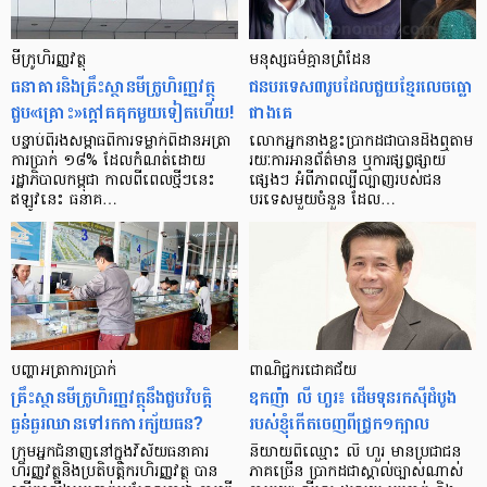
មីក្រូ​ហិរញ្ញវត្ថុ
មនុស្ស​ធម៌​គ្មាន​ព្រំដែន
ធនាគារ​និង​គ្រឹះស្ថាន​មីក្រូ​ហិរញ្ញវត្ថុ​
ជន​បរទេស​៣​រូប​ដែល​ជួយ​ខ្មែរ​លេច​ធ្លោ​
ជួប«គ្រោះ»ក្តៅ​គគុក​មួយ​ទៀត​ហើយ!
ជាង​គេ
បន្ទាប់​ពី​រង​សម្ពាធ​​ពី​ការ​ទម្លាក់​ពិដាន​អត្រា​
លោកអ្នក​នាង​ខ្លះ​ប្រាកដ​ជា​បាន​​ដឹង​ឮ​តាម​
ការ​ប្រាក់ ១៨​% ដែល​កំណត់​ដោយ​
រយៈ​ការ​អាន​ព័ត៌មាន ឬ​ការ​ផ្សព្វផ្សាយ​
រដ្ឋាភិបាល​កម្ពុជា កាល​ពី​ពេល​ថ្មីៗ​នេះ
ផ្សេងៗ អំពី​ភាព​ល្បីល្បាញ​របស់​ជន​
ឥឡូវ​នេះ ធនាគ…
បរទេស​មួយ​ចំនួន ដែល…
បញ្ហា​អត្រា​ការប្រាក់
ពាណិជ្ជករជោគជ័យ
គ្រឹះស្ថាន​មីក្រូ​ហិរញ្ញវត្ថុ​នឹង​ជួប​វិបត្តិ​
ឧកញ៉ា លី ហួរ៖ ដើមទុនរកស៊ីដំបូង
ធ្ងន់ធ្ងរ​ឈាន​ទៅ​រក​ការ​ក្ស័យធន?
របស់ខ្ញុំកើតចេញពីជ្រូក១ក្បាល
ក្រុម​អ្នក​ជំនាញ​នៅ​ក្នុង​វិស័យ​ធនាគារ
និយាយ​ពី​ឈ្មោះ លី ហួរ មាន​ប្រជាជន​
ហិរញ្ញវត្ថុ​និង​ប្រតិបត្តិករ​ហិរញ្ញ​វត្ថុ បាន​​
ភាគ​ច្រើន ប្រាកដ​ជា​ស្គាល់​ច្បាស់​ណាស់