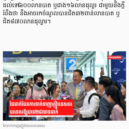
ដល់ទៅ៦០០លានបាត ឫជាង១៦លានដុល្លរ ជាមួយនឹងក្តី
រំពឹងថា នឹងអាចរកចំណូលបានជិត៣២ពាន់លានបាត ឫ
ជិត៨៧០លានដុល្លារ។
ថៃទាក់ទាញភ្ញៀវទេសចរបរទេស