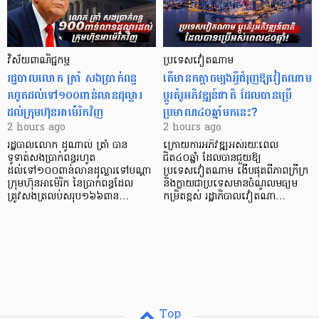
វិស័យ​ពាណិជ្ជកម្ម
ប្រទេសវៀតណាម
រដ្ឋបាលលោក ត្រាំ សងប្រាក់ពន្ធ
តើមានកត្តាចម្បងអ្វីជំរុញឱ្យវៀតណាម
រហូតដល់ទៅ១០០ពាន់លានដុល្លារ
ប្តូរគំរូអភិវឌ្ឍន៍ជាតិ ដែលបានប្រើ
ដល់ក្រុមហ៊ុនអាម៉េរិកវិញ
ប្រមាណ៤០ឆ្នាំមកនេះ?
2 hours ago
2 hours ago
រដ្ឋបាលលោក ដូណាល់ ត្រាំ បាន​
ក្រោយការអភិវឌ្ឍអស់រយៈពេល
ទូទាត់សងប្រាក់ពន្ធរហូត
ជិត៤០ឆ្នាំ ដែលបានជួយឱ្យ​
ដល់ទៅ១០០ពាន់លានដុល្លារទៅបណ្ដា
ប្រទេសវៀតណាម ងើប​ផុតពីភាពក្រីក្រ
ក្រុមហ៊ុនអាម៉េរិក នៃប្រាក់ពន្ធដែល
និងក្លាយជាប្រទេសមានចំណូលមធ្យម
ត្រូវសងត្រលប់សរុប១៦៦ពាន…
កម្រិតខ្ពស់ រដ្ឋាភិបាលវៀតណា…
Top