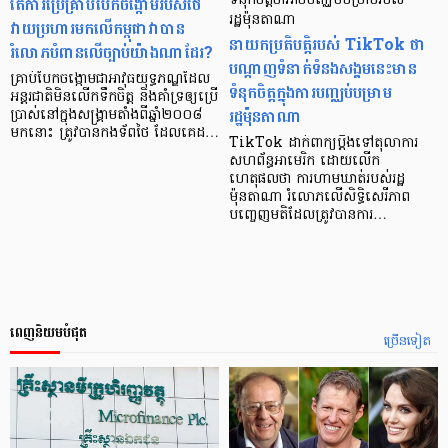
តើការប្រើគ្រាប់បែកចង្កោមរបស់ថៃ
ទំនុកចិត្តថាអាចបញ្ឈប់បម្រាមរបស់
រដ្ឋម៉ុនតាណា
វាយប្រហារមកលើកម្ពុជាវាបាន
នាយកប្រតិបត្តិរបស់ TikTok ថា
រំលោភបំពានលើច្បាប់យ៉ាងណាដែរ?
បណ្ដាញទំនាក់ទំនងសង្គមនេះមាន
គ្រាប់បែកចង្កោមជាអាវុធយុទ្ធភណ្ឌដែល
ទំនុកចិត្តក្នុងការបញ្ឈប់បម្រាម
អន្តរជាតិមិនលើកទឹកចិត្ត និងគាំទ្រឲ្យប្រើ
រដ្ឋម៉ុនតាណា
ប្រាស់នៅក្នុងសង្រ្គាមតាំងពីឆ្នាំ២០០៨
មកនោះ ត្រូវបានកងទ័ពថៃ ដែលគេដ…
TikTok ដាក់ពាក្យប្តឹងទៅតុលាការ
សហព័ន្ធអាមេរិក ដោយលើក
ហេតុផលថា ការហាមឃាត់របស់រដ្ឋ
ម៉ុនតាណា រំលោភលើសិទ្ធិសេរីភាព
បញ្ចេញមតិដែលត្រូវបានការ…
ពេញនិយមបំផុត
ច្រើនទៀត