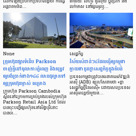
លើក​ឡើង​ប្រហាក់​ប្រហែល​គ្នា​ថា ការ​ធ្វើ​
តាមរយៈ លីហួរ ដូរ​លុយ ប្តូរ​បា្រក់ និង​
អន្តរាគមន៍​ព…
លក់​មាស នៅ​ផ្សារ​អូរ​ឫ…
None
សេដ្ឋកិច្ច​
ក្រុមហ៊ុនផ្សារទំនើប Parkson
វិស័យ​សំខាន់ៗ​៤​ដែល​ធ្វើ​ឲ្យ​កម្ពុជា​
ចាញ់ក្ដីនៅតុលាការភ្នំពេញ និងតម្រូវ
ក្លាយ​ជា​កូន​ខ្លា​សេដ្ឋកិច្ច​ក្នុង​តំបន់
ឲ្យបង់ប្រាក់ជាង១៤៤ លានដុល្លារទៅ
ប្រទេស​កម្ពុជា​ត្រូវ​បាន​ធនាគារ​អភិវឌ្ឍន៍​
ឲ្យក្រុមហ៊ុនម្ចាស់ គម្រោង
អាស៊ី (ADB) ឲ្យ​រហ័ស​នាមថា «ខ្លា​
សេដ្ឋកិច្ច​ថ្មី​នៃ​អាស៊ី» ដោយសារ​ប្រទេស​
ក្រុមហ៊ុន Parkson Cambodia
អាស៊ី​អាគ្នេយ៍​មួយ​ន…
ស្ថិតនៅក្រោមការគ្រប់គ្រងរបស់ក្រុមហ៊ុន
Parkson Retail Asia Ltd ដែល
បានចុះបញ្ចីផ្សារហ៊ុននៅសិង្ហបុរីនោះ
បានចា…