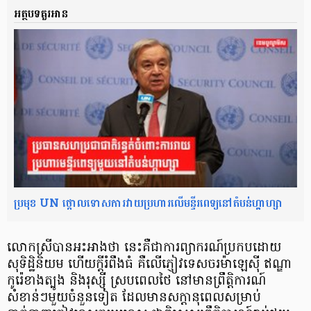
អត្ថបទគួរអាន
ប្រមុខ UN ថ្កោលទោសការវាយប្រហារលើមន្ទីរពេទ្យនៅតំបន់ហ្គាហ្សា
លោកស្រីបានអះអាងថា នេះគឺជាការព្យាករណ៍ប្រកបដោយ
សុទិដ្ឋិនិយម ហើយក្តីរំពឹងធំ គឺលើភ្ញៀវទេសចរម៉ាឡេស៊ី ឥណ្ឌា
កូរ៉េខាងត្បូង និងរុស្ស៊ី ស្របពេលថៃ នៅមានព្រឹត្តិការណ៍
សំខាន់ៗមួយចំនួនទៀត ដែលមានសក្តានុពេលសម្រាប់