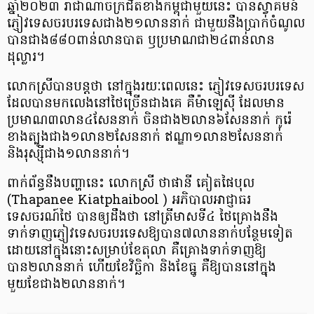
ឆ្នាំ២០២៣ រាជាណាចក្រជិតខាងកម្ពុជាមួយនេះ បានស្វាគមន៍
ភ្ញៀវទេសចរបរទេសជាង២១លាននាក់ ជាមួយនឹងប្រាក់ចំណូល
បានជាង៨៨០ពាន់លានបាត ឫប្រមាណជា២៤ពាន់លាន
ដុល្លារ។
លោកស្រីបានបន្តថា នៅក្នុងរយៈពេលនេះ ភ្ញៀវទេសចរបរទេស
ដែលបានមកលេងនៅថៃច្រើនជាងគេ គឺម៉ាឡេស៊ី ដែលមាន
ប្រមាណ៣លាន៤សែននាក់ ចិនជាង២លាន៦សែននាក់ កូរ៉េ
ខាងត្បូងជាង១លាន២សែននាក់ ឥណ្ឌា១លាន២សែននាក់
និងរុស្ស៊ីជាង១លាននាក់។
ពាក់ព័ន្ធនឹងបញ្ហានេះ លោកស្រី ថាផានី គៀតផៃបុល
(Thapanee Kiatphaibool ) អភិបាលអាជ្ញាធរ
ទេសចរណ៍ថៃ បានឲ្យដឹងថា នៅត្រីមាសទី៤ ថៃគ្រោងនឹង
ទាក់ទាញភ្ញៀវទេសចរបរទេសឱ្យបាន៧លាននាក់បន្ថែមទៀត
ដោយនៅក្នុងនោះសម្រាប់ខែតុលា គឺគ្រោងទាក់ទាញឱ្យ
បាន២លាននាក់ ហើយខែវិច្ឆិកា និងខែធ្នូ គឺឱ្យបាននៅក្នុង
មួយខែជាង២លាននាក់។