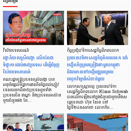
ផ្សេងទៀត
វិស័យទេសចរណ៍
កិច្ចប្រជុំវេទិកាសេដ្ឋកិច្ចពិភពលោក
រដ្ឋាភិបាលស្រីលង្កា លើកលែង
ប្រធានវេទិកាសេដ្ឋកិច្ចពិភពលោក ចង់
ទិដ្ឋាការដល់៣៥ប្រទេស ដើម្បីជំរុញ
បង្កើតកិច្ចព្រមព្រៀងជាមួយកម្ពុជា
វិស័យទេសចរណ៍
និងឈានទៅបង្កើមជ្ឈមណ្ឌល
បច្ចេកវិទ្យាដ៏សំខាន់មួយ
គណៈរដ្ឋមន្ត្រីប្រទេសស្រីលង្កា បាន
អនុម័តផ្ដល់ទិដ្ឋាការឥតគិតថ្លៃដល់ភ្ញៀវ
លោកសាស្ត្រាចារ្យ ប្រធានវេទិកា
ទេសចរមកពី៣៥ប្រទេសរួមទាំង
សេដ្ឋកិច្ចពិភពលោក Klaus Schwab
ប្រទេសចិន ឥណ្ឌា និងប្រទេសអាស៊ាន
បានលើកឡើងនៅក្នុងជំនួបជាមួយនឹងស
មួយចំនួនផង ដែ…
ម្តេចទេជោ ហ៊ុន សែន នៅ
ថ្ងៃទី២៤ឧសភាថា លោកក៏ច…