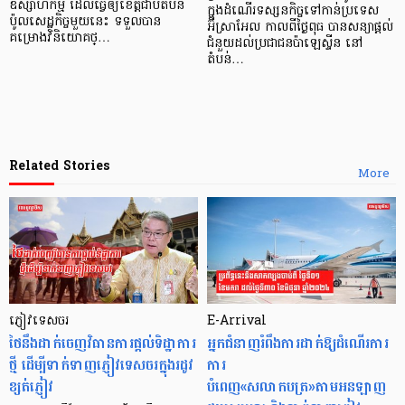
ឧស្សាហកម្ម ដែលធ្វើឲ្យខេត្តជាប់តំបន់
ក្នុងដំណើរទស្សនកិច្ចទៅកាន់ប្រទេស
ប៉ូលសេដ្ឋកិច្ចមួយនេះ ទទួលបាន
អ៊ីស្រាអែល កាលពីថ្ងៃពុធ បានសន្យាផ្តល់
គម្រោងវិនិយោគថ្…
ជំនួយដល់ប្រជាជនប៉ាឡេស្ទីន នៅ
តំបន់…
Related Stories
More
ភ្ញៀវទេសចរ
E-Arrival
ថៃនឹងដាក់ចេញវិធានការផ្ដល់ទិដ្ឋាការ
អ្នកជំនាញរំពឹងការដាក់ឱ្យដំណើរការ
ថ្មី ដើម្បីទាក់ទាញភ្ញៀវទេសចរក្នុងរដូវ
ការ
ខ្សត់ភ្ញៀវ
បំពេញ«សលាកបត្រ»តាមអនឡាញ