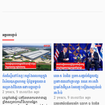
អត្ថបទបន្ទាប់
កំពង់ស្ពឺនៅតែខ្វះកម្លាំងពលកម្មក្នុង
លោក បៃដិន ប្រកាសផ្តល់ជំនួយឱ្យ
វិស័យឧស្សាហកម្ម ប៉ុន្តែទទួលបាន
ប្រជាជននៅហ្កាហ្សា ខណៈការតវ៉ា
គម្រោងវិនិយោគជាបន្តបន្ទាប់
ប្រឆាំងអ៊ីស្រាអែលផ្ទុះឡើងពេញតំបន់
អារ៉ាប់
2 years, 9 months ago
2 years, 9 months ago
ខេត្តកំពង់ស្ពឺ នៅតែមានការទាក់ទាញ
ខ្លាំងសម្រាប់ការវិនិយោគផ្នែក
ប្រធានាធិបតីអាមេរិក លោក ចូ បៃដិន