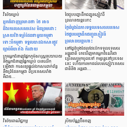
វិស័យច្បាប់
ថៃជួបបញ្ហាដឹកជញ្ជូនភ្ញៀវពី
អ្នកជំនាញព្រមានថា ថៃ អាច
ព្រលានយន្ដហោះ
ថ្ងៃដំបូងនៃការទទួលទេសចរបរទេស
នឹងរកលេសគេចវេស មិនព្រមដោះ
ថៃជួបបញ្ហាដឹកជញ្ជូនភ្ញៀវពី
ស្រាយវិវាទព្រំដែនជាមួយកម្ពុជា
ព្រលានយន្ដហោះ
ទោះបីកម្ពុជា ទទួលបានឯកសារផ្លូវ
ច្បាប់ពីបារាំង ក៏ដោយ
នៅថ្ងៃដំបូងដែលថៃបើកទទួលទេសចរ
អន្តរជាតិ គេឃើញមានអ្នកដំណើរជា
ក្រុមអ្នកជំនាញផ្នែកភូមិសាស្ត្រនយោបាយ
ច្រើនសម្រុកចូលទៅ កម្សាន្ដនៅប្រទេស
និងអ្នកជំនាញផ្នែកច្បាប់ បានលើក
នេះ ហើយការមកដល់របស់ភ្ញៀវទេសចរ
ឡើងថា ការសន្យាផ្តល់ឯកសារពាក់ព័ន្ធ
ជាតិនិង អន្តរជា…
នឹងព្រំដែនកម្ពុជា ពីប្រទេសបារាំង
គឺជាឧ…
វិស័យពាណិជ្ជកម្ម
រូបិយប័ណ្ណប៊ីតខញ