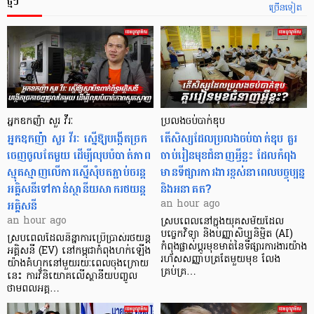
ថ្មីៗ
ច្រើនទៀត
អ្នកឧកញ៉ា សួរ វីរៈ
ប្រលងចប់បាក់ឌុប
អ្នកឧកញ៉ា សួរ វីរៈ ស្នើឱ្យបង្កើតច្រក
តើសិស្សដែលប្រលងចប់បាក់ឌុប គួរ
ចេញចូលតែមួយ ដើម្បីលុបបំបាត់ភាព
ចាប់រៀនមុខជំនាញអ្វីខ្លះ ដែលកំពុង
ស្មុគស្មាញលើការស្នើសុំបតភ្ជាប់ចរន្ត
មានទីផ្សារការងារខ្ពស់នាពេលបច្ចុប្បន្ន
អគ្គិសនីទៅកាន់ស្ថានីយសាករថយន្ត
និងអនាគត?
អគ្គិសនី
an hour ago
an hour ago
ស្របពេលនៅក្នុងយុគសម័យដែល
បច្ចេកវិទ្យា និងបញ្ញាសិប្បនិម្មិត (AI)
ស្របពេលដែលនិន្នាការប្រើប្រាស់រថយន្ត
កំពុងផ្លាស់ប្តូរមុខមាត់នៃទីផ្សារការងារយ៉ាង
អគ្គិសនី (EV) នៅកម្ពុជាកំពុងហក់ឡើង
រហ័សសញ្ញាបត្រតែមួយមុខ លែង
យ៉ាងគំហុកនៅមួយរយៈពេលចុងក្រោយ
គ្រប់គ្រ…
នេះ ការវិនិយោគលើស្ថានីយបញ្ចូល
ថាមពលអគ្គ…