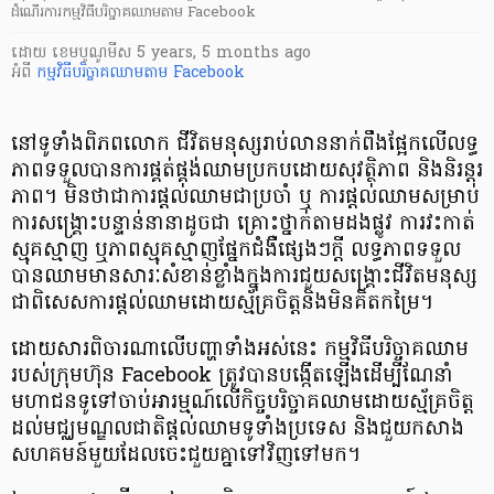
ដំណើរការកម្មវិធីបរិច្ចាគឈាមតាម Facebook
ដោយ
​ ខេមបូណូមីស
5 years, 5 months ago
អំពី
កម្មវិធីបរិច្ចាគឈាមតាម Facebook
នៅទូទាំង​ពិភពលោក ជីវិត​មនុស្ស​រាប់​លាន​នាក់​ពឹង​ផ្អែក​លើ​លទ្ធ
ភាព​ទទួល​បាន​ការ​ផ្គត់​ផ្គង់​ឈាមប្រកបដោយ​សុវត្ថិភាព និង​និរន្តរ
ភាព។ មិនថាជាការ​ផ្តល់ឈាមជា​ប្រចាំ ឬ ​ការ​ផ្តល់​ឈាម​សម្រាប់
ការ​សង្គ្រោះ​បន្ទាន់​នានា​ដូច​ជា ​គ្រោះ​ថ្នាក់​តាមដងផ្លូវ ការ​វះ​កាត់
ស្មុគ​ស្មាញ​ ឬភាព​ស្មុគ​ស្មាញផ្នែកជំងឺ​ផ្សេងៗក្តី លទ្ធភាព​ទទួល​
បានឈាមមានសារៈ​សំខាន់​ខ្លាំង​ក្នុងការ​ជួយ​សង្គ្រោះ​ជីវិត​មនុស្ស​
ជាពិសេសការផ្តល់ឈាមដោយស្ម័គ្រចិត្តនិងមិនគិតកម្រៃ។
ដោយសារ​ពិចារណា​​លើ​បញ្ហា​ទាំង​អស់​នេះ កម្មវិធី​បរិច្ចាគ​ឈាម​
របស់​ក្រុមហ៊ុន Facebook ត្រូវបានបង្កើត​ឡើងដើម្បី​ណែនាំ​​
មហាជនទូទៅ​​ចាប់​អារម្មណ៍​លើកិច្ចបរិច្ចាគ​ឈាមដោយស្ម័គ្រចិត្ដ
ដល់​មជ្ឈមណ្ឌលជាតិ​ផ្តល់​ឈាមទូទាំងប្រទេស និង​ជួយ​កសាង​
សហគមន៍មួយដែលចេះ​ជួយ​គ្នា​​ទៅវិញទៅមក។