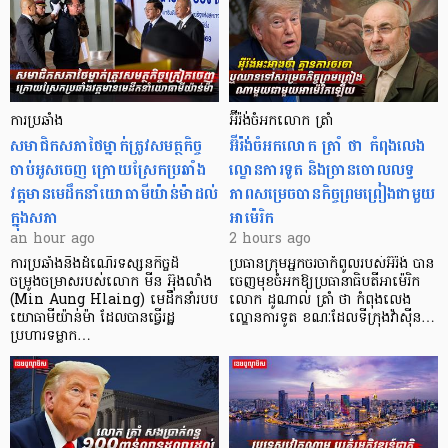
ការប្រឆាំង
អ៊ីរ៉ង់ចំអកលោក ត្រាំ
សមាជិកសភាថៃម្នាក់ត្រូវសមត្ថកិច្ច
អ៊ីរ៉ង់ចំអកលោក ត្រាំ ថា កំពុងលេង
ចាប់អូសចេញ ក្រោយស្រែកប្រឆាំង
ល្ខោនការទូត និងច្រានចោលលទ្ធ
វត្តមានមេដឹកនាំយោធាមីយ៉ាន់ម៉ាដល់
ភាពសម្រេចបានកិច្ចព្រមព្រៀងជាមួយ
ក្នុងសភា
អាម៉េរិក
an hour ago
2 hours ago
ការប្រឆាំងនឹងដំណើរទស្សនកិច្ចដ៏
ប្រធានក្រុមអ្នកចរចាកំពូលរបស់អ៊ីរ៉ង់ បាន
ចម្រូងចម្រាសរបស់លោក មីន អ៊ុងលាំង
ចេញមុខចំអកឱ្យប្រធានាធិបតីអាម៉េរិក
(Min Aung Hlaing) មេដឹកនាំរបប
លោក ដូណាល់ ត្រាំ ថា កំពុងលេង
យោធាមីយ៉ាន់ម៉ា ដែលបានធ្វើរដ្ឋ
ល្ខោនការទូត ខណៈដែលទីក្រុងវ៉ាស៊ីន…
ប្រហារទម្លាក…