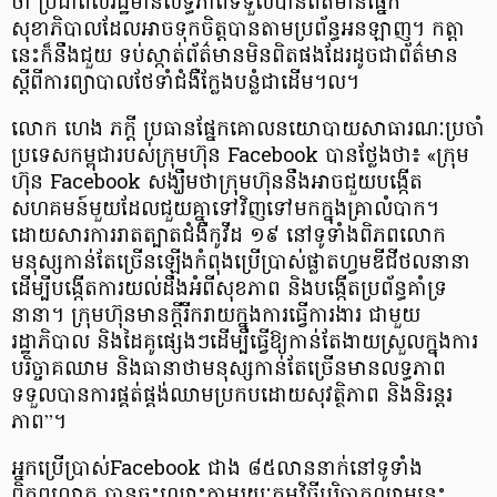
ថា ប្រជាពលរដ្ឋ​មាន​លទ្ធភាព​ទទួល​បាន​ព័ត៌មាន​ផ្នែក
សុខាភិបាល​ដែលអាចទុក​ចិត្តបាន​តាមប្រព័ន្ធ​អនឡាញ។ កត្តា​
នេះ​ក៏​នឹង​ជួយ​ ទប់ស្កាត់​ព័ត៌មានមិនពិត​ផងដែរ​ដូចជាព័ត៌មាន
ស្តីពី​ការ​ព្យាបាល​ថែទាំជំងឺ​ក្លែងបន្លំ​ជាដើម។ល។
លោក ហេង ភក្តី ប្រធាន​ផ្នែក​គោលនយោបាយ​សាធារណៈ​ប្រចាំ​
ប្រទេស​កម្ពុជា​របស់ក្រុមហ៊ុន Facebook បាន​ថ្លែង​ថា៖ «ក្រុម
ហ៊ុន Facebook សង្ឃឹមថាក្រុមហ៊ុន​នឹងអាចជួយ​បង្កើត​
សហគមន៍មួយ​ដែល​ជួយ​គ្នា​ទៅវិញទៅមក​ក្នុងគ្រា​លំបាក។
ដោយសារ​ការ​រាតត្បាត​ជំងឺកូវីដ ១៩ ​នៅទូទាំង​ពិភពលោក
មនុស្ស​កាន់តែច្រើន​ឡើង​កំពុង​ប្រើប្រាស់​ផ្លាតហ្វមឌីជីថល​នានា​​
ដើម្បីបង្កើត​ការ​យល់ដឹង​អំពីសុខភាព និង​បង្កើត​ប្រព័ន្ធគាំទ្រ​
នានា។ ក្រុមហ៊ុនមានក្តីរីករាយ​ក្នុងការ​ធ្វើការងារ ​ជា​មួយ​
រដ្ឋាភិបាល និងដៃគូ​ផ្សេងៗ​ដើម្បី​ធ្វើ​ឱ្យ​កាន់តែងាយ​ស្រួល​ក្នុងការ​
បរិច្ចាគ​ឈាម និង​ធានា​ថាមនុស្ស​កាន់​តែ​ច្រើន​មានលទ្ធភាព​
ទទួលបាន​ការ​ផ្គត់​ផ្គង់ឈាម​ប្រកប​ដោយ​សុវត្ថិភាព និង​និរន្តរ
ភាព”។
អ្នក​ប្រើប្រាស់​ Facebook ជាង ៨៥​លាន​នាក់​នៅទូទាំង​
ពិភពលោក​ ​បាន​ចុះឈ្មោះ​តាមរយៈកម្មវិធី​បរិច្ចាគ​ឈាម​នេះ