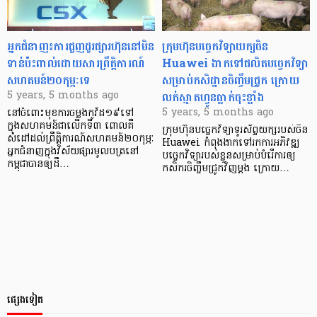
អ្នកជំនាញ៖ការជួញដូរផ្សារហ៊ុននៅមិន
ក្រុមហ៊ុនបច្ចេកវិទ្យាយក្សចិន
ទាន់ប៉ះពាល់ដោយសារព្រឹត្តិការណ៍
Huawei ងាកទៅផលិតបច្ចេកវិទ្យា
សហគមន៍២០កុម្ភៈទេ
សម្រាប់កសិដ្ឋានចិញ្ចឹមជ្រូក ក្រោយ
លក់ស្មាតហ្វូនធ្លាក់ចុះខ្លាំង
5 years, 5 months ago
5 years, 5 months ago
នៅចំពោះមុខការចម្លងកូវីដ១៩ទៅ
ក្នុងសហគមន៍ជាលើកទី៣ ពោលគឺ
ក្រុមហ៊ុនបច្ចេកវិទ្យាទូរស័ព្ទយក្សរបស់ចិន
សំដៅដល់ព្រឹត្តិការណ៍សហគមន៍២០កុម្ភៈ
Huawei កំពុងងាកទៅរកការអភិវឌ្ឍ
អ្នកជំនាញក្នុងវិស័យផ្សារមូលបត្រនៅ
បច្ចេកវិទ្យារបស់ខ្លួនសម្រាប់បំរើការឲ្យ
កម្ពុជាបានឲ្យដឹ…
កសិករចិញ្ចឹមជ្រូកវិញម្តង ក្រោយ…
ផ្សេងទៀត