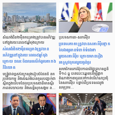
សំណង់ជិត២ម៉ឺនគម្រោងត្រូវបានអភិវឌ្ឍ
ប្រទេសកាតា-សភាអឺរ៉ុប
នៅក្នុងរយៈពេល៥ឆ្នាំចុងក្រោយ
ប្រទេសកាតាត្រូវបានសភាអឺរ៉ុបផ្អាក
សំណង់ជិត២ម៉ឺនគម្រោងត្រូវបាន
លែងឲ្យមានទំនាក់ទំនងជា
អភិវឌ្ឍនៅក្នុងរយៈពេល៥ឆ្នាំចុង
មួយសភាអឺរ៉ុប ក្រោយមានរឿង
ក្រោយ ខណៈចិនឈរលើកំពូលតារាង
អាស្រូវពុករលួយធ្ងន់ធ្ងរ
វិនិយោគ
សមាជិកសភាអ៊ឺរ៉ុបកាលពីថ្ងៃព្រហស្បតិ៍
ទី១៤ ធ្នូ បានបោះឆ្នោតដើម្បីផ្អាក
មន្ត្រីជាន់ខ្ពស់នៃក្រសួងរៀបចំដែនដី នគ
តំណាងកាតាចូលទៅកាន់បរិវេណប្រជុំ
រូបនីយកម្ម និងសំណង់បានគូសបញ្ជាក់ថា
នៃសភាអឺរ៉ុប បន្ទាប់ពីប្រទេសឈូង
ស្ថិតក្នុងបរិបទដែលប្រទេសជាតិមានស្ថិរ
សមុទ្រម…
ភាពនយោបាយ និងសន្តិសុខសង្គម ន…