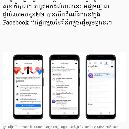
សុខាភិបាល។ រហូតមកដល់ពេលនេះ មជ្ឈមណ្ឌល
ផ្តល់ឈាមចំនួន២២ បានបើកដំណើរកានៅក្នុង
Facebook ជាផ្នែកមួយនៃគំនិតផ្តួចផ្តើមរួមគ្នានេះ។
ក្រុមហ៊ុនFacebook សហការជាមួយមជ្ឈមណ្ឌលជាតិផ្តល់ឈាមនៃក្រសួងសុខាភិបាល