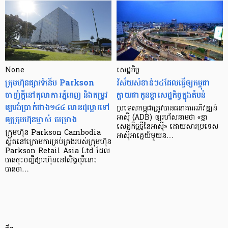
None
សេដ្ឋកិច្ច​
ក្រុមហ៊ុនផ្សារទំនើប Parkson
វិស័យ​សំខាន់ៗ​៤​ដែល​ធ្វើ​ឲ្យ​កម្ពុជា​
ចាញ់ក្ដីនៅតុលាការភ្នំពេញ និងតម្រូវ
ក្លាយ​ជា​កូន​ខ្លា​សេដ្ឋកិច្ច​ក្នុង​តំបន់
ឲ្យបង់ប្រាក់ជាង១៤៤ លានដុល្លារទៅ
ប្រទេស​កម្ពុជា​ត្រូវ​បាន​ធនាគារ​អភិវឌ្ឍន៍​
ឲ្យក្រុមហ៊ុនម្ចាស់ គម្រោង
អាស៊ី (ADB) ឲ្យ​រហ័ស​នាមថា «ខ្លា​
សេដ្ឋកិច្ច​ថ្មី​នៃ​អាស៊ី» ដោយសារ​ប្រទេស​
ក្រុមហ៊ុន Parkson Cambodia
អាស៊ី​អាគ្នេយ៍​មួយ​ន…
ស្ថិតនៅក្រោមការគ្រប់គ្រងរបស់ក្រុមហ៊ុន
Parkson Retail Asia Ltd ដែល
បានចុះបញ្ចីផ្សារហ៊ុននៅសិង្ហបុរីនោះ
បានចា…