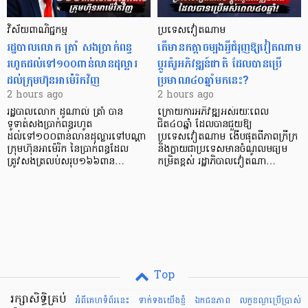
វិស័យ​ពាណិជ្ជកម្ម
ប្រទេសវៀតណាម
រដ្ឋបាលលោក ត្រាំ សងប្រាក់ពន្ធ
តើមានកត្តាចម្បងអ្វីជំរុញឱ្យវៀតណាម
រហូតដល់ទៅ១០០ពាន់លានដុល្លារ
ប្តូរគំរូអភិវឌ្ឍន៍ជាតិ ដែលបានប្រើ
ដល់ក្រុមហ៊ុនអាម៉េរិកវិញ
ប្រមាណ៤០ឆ្នាំមកនេះ?
2 hours ago
2 hours ago
រដ្ឋបាលលោក ដូណាល់ ត្រាំ បាន​
ក្រោយការអភិវឌ្ឍអស់រយៈពេល
ទូទាត់សងប្រាក់ពន្ធរហូត
ជិត៤០ឆ្នាំ ដែលបានជួយឱ្យ​
ដល់ទៅ១០០ពាន់លានដុល្លារទៅបណ្ដា
ប្រទេសវៀតណាម ងើប​ផុតពីភាពក្រីក្រ
ក្រុមហ៊ុនអាម៉េរិក នៃប្រាក់ពន្ធដែល
និងក្លាយជាប្រទេសមានចំណូលមធ្យម
ត្រូវសងត្រលប់សរុប១៦៦ពាន…
កម្រិតខ្ពស់ រដ្ឋាភិបាលវៀតណា…
Top
រក្សាសិទ្ធិគ្រប់
អំពីគេហទំព័រនេះ
ទាក់ទងយើងខ្ញំ
ឯកជនភាព
លក្ខខណ្ឌ​ប្រើ​ប្រាស់