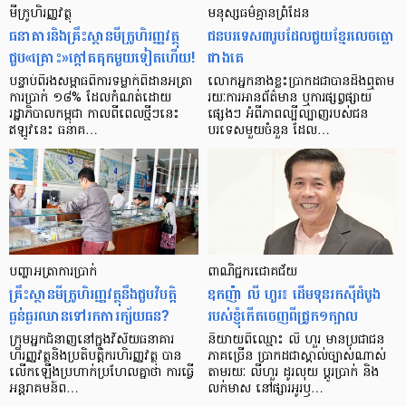
មីក្រូ​ហិរញ្ញវត្ថុ
មនុស្ស​ធម៌​គ្មាន​ព្រំដែន
ធនាគារ​និង​គ្រឹះស្ថាន​មីក្រូ​ហិរញ្ញវត្ថុ​
ជន​បរទេស​៣​រូប​ដែល​ជួយ​ខ្មែរ​លេច​ធ្លោ​
ជួប«គ្រោះ»ក្តៅ​គគុក​មួយ​ទៀត​ហើយ!
ជាង​គេ
បន្ទាប់​ពី​រង​សម្ពាធ​​ពី​ការ​ទម្លាក់​ពិដាន​អត្រា​
លោកអ្នក​នាង​ខ្លះ​ប្រាកដ​ជា​បាន​​ដឹង​ឮ​តាម​
ការ​ប្រាក់ ១៨​% ដែល​កំណត់​ដោយ​
រយៈ​ការ​អាន​ព័ត៌មាន ឬ​ការ​ផ្សព្វផ្សាយ​
រដ្ឋាភិបាល​កម្ពុជា កាល​ពី​ពេល​ថ្មីៗ​នេះ
ផ្សេងៗ អំពី​ភាព​ល្បីល្បាញ​របស់​ជន​
ឥឡូវ​នេះ ធនាគ…
បរទេស​មួយ​ចំនួន ដែល…
បញ្ហា​អត្រា​ការប្រាក់
ពាណិជ្ជករជោគជ័យ
គ្រឹះស្ថាន​មីក្រូ​ហិរញ្ញវត្ថុ​នឹង​ជួប​វិបត្តិ​
ឧកញ៉ា លី ហួរ៖ ដើមទុនរកស៊ីដំបូង
ធ្ងន់ធ្ងរ​ឈាន​ទៅ​រក​ការ​ក្ស័យធន?
របស់ខ្ញុំកើតចេញពីជ្រូក១ក្បាល
ក្រុម​អ្នក​ជំនាញ​នៅ​ក្នុង​វិស័យ​ធនាគារ
និយាយ​ពី​ឈ្មោះ លី ហួរ មាន​ប្រជាជន​
ហិរញ្ញវត្ថុ​និង​ប្រតិបត្តិករ​ហិរញ្ញ​វត្ថុ បាន​​
ភាគ​ច្រើន ប្រាកដ​ជា​ស្គាល់​ច្បាស់​ណាស់
លើក​ឡើង​ប្រហាក់​ប្រហែល​គ្នា​ថា ការ​ធ្វើ​
តាមរយៈ លីហួរ ដូរ​លុយ ប្តូរ​បា្រក់ និង​
អន្តរាគមន៍​ព…
លក់​មាស នៅ​ផ្សារ​អូរ​ឫ…