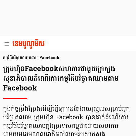
កម្មវិធីបរិច្ចាគឈាមតាម Facebook
ក្រុមហ៊ុនFacebookសហការជាមួយក្រសួង
សុខាភិបាលដំណើរការកម្មវិធីបរិច្ចាគឈាមតាម
Facebook
ក្នុងកិច្ចប្រឹងប្រែងដើម្បីធ្វើឲ្យកាន់តែងាយស្រួលសម្រាប់អ្នក
បរិច្ចាគឈាម ក្រុមហ៊ុន Facebook បានដាក់ដំណើរការ
កម្មវិធីបរិច្ចាគឈាមក្នុងប្រទេសកម្ពុជាដោយសហការ
ជាមួយមជ្ឈមណ្ឌលជាតិផ្តល់ឈាមរបស់ក្រសួង