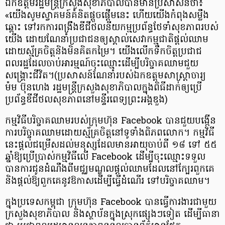
ឯកឧត្តមរដ្ឋមន្ត្រី​ក្រសួង​សុខាភិបាលបានមានប្រសាសន៍ថា៖
«យើង​សូម​ស្វាគមន៍​គំនិតផ្តួចផ្តើម​នេះ ហើយ​យើង​កំពុង​សម្លឹង​
ឆ្ពោះ ​ទៅរកការ​ពង្រឹងឌីជីថលនីយកម្ម​ប្រព័ន្ធ​ថែទាំ​សុខភាព​របស់​
យើង ដោយ​ណែនាំប្រជាជនឲ្យស្គាល់​​សេវាកម្មជាតិផ្ដល់ឈាម
ដោយស្ម័គ្រចិត្តនិងមិនគិតកម្រៃ។ យើង​លើក​ទឹកចិត្ត​ប្រជាជ
ពលរដ្ឋដែលចាប់អារម្មណ៍​ចុះឈ្មោះ​​ដើម្បីបរិច្ចាគឈាមជួយ​
សង្គ្រោះ​ជីវិត​​។(ប្រសាសន៍ណែនាំរបស់ឯកឧត្តមសាស្ត្រាចារ្យ​​
ម៉ម​ ប៊ុនហេង រដ្ឋមន្ត្រី​ក្រសួង​សុខាភិបាលក្នុងពិធីដាក់ឲ្យប្រើ
ប្រព័ន្ធឌីជីថលសុខភាពនៅមន្ទីរពេទ្យព្រះអង្គឌួង)
កម្មវិធី​បរិច្ចាគ​ឈាម​របស់​ក្រុមហ៊ុន Facebook បាន​ជួយ​បង្កើន​
ការ​បរិច្ចាគឈាម​ដោយ​ស្ម័គ្រ​ចិត្ត​នៅទូទាំង​ពិភព​លោក។ កម្មវិធី
នេះ​ផ្តល់ជម្រើស​ដល់​មនុស្ស​ដែលមានអាយុ​ចាប់ពី ១៨ ទៅ ៥៥​
ឆ្នាំឱ្យ​ប្រើប្រាស់​កម្មវិធីលើ Facebook ដើម្បី​​ចុះ​ឈ្មោះ​ទទួល​
បានការ​ជូនដំណឹង​ពីមជ្ឈមណ្ឌល​ផ្តល់​ឈាម​ដែល​នៅក្បែរ​ពួក​គេ
និង​ផ្តល់​ឱ្យ​ពួកគេ​នូវ​ឱកាស​​​ដើម្បី​ធ្វើដំណើរ​ ​ទៅ​បរិច្ចាគ​​ឈាម។
ក្នុង​ប្រទេស​កម្ពុជា ក្រុមហ៊ុន Facebook បាន​ធ្វើការងារ​ជាមួយ​
ក្រសួង​សុខាភិបាល និង​ស្ថាប័ន​ក្នុងស្រុក​ផ្សេង​ៗទៀត ​ដើម្បី​ធានា​