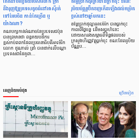
តើគំនាបពន្ធគយរបស់លោក ត្រាំ
តម្លៃប្រាក់ដុល្លារបានធ្លាក់ចុះ ខណៈ
នឹងរុញឱ្យប្រទេសតូចធំនៅអាស៊ីរត់
រូបិយប័ណ្ណប៊ីតខញកើនឡើងដល់កម្រិត
ទៅអែបចិន កាន់តែច្រើន ឬ
ខ្ពស់នៅ២ឆ្នាំមកនេះ
យ៉ាងណា?
តម្លៃប្រាក់ដុល្លារអាម៉េរិក បានធ្លាក់ចុះ
កាលពីថ្ងៃចន្ទ ដើមសប្តាហ៍នេះ
គណបក្សកាន់អំណាចនៃប្រទេសជប៉ុន
ដោយសាររងសម្ពាធពីទិន្នផលរបស់
បានព្រមានថា ពន្ធគយបដិការ
ក្រសួងហិរញ្ញវត្ថុធ្លាក់ចុះ ខណៈដែលរូបិយ
ខ្ពស់កប់ពពកដែលប្រធានាធិបតីអាម៉េរិក
ប័ណ្ណប…
លោក ដូណាល់ ត្រាំ បានដាក់លើបណ្ដា
ប្រទេសជាដៃគូពា…
ពេញនិយមបំផុត
ច្រើនទៀត