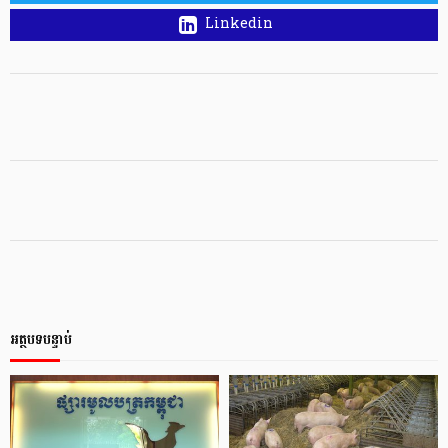
Linkedin
អត្ថបទបន្ទាប់