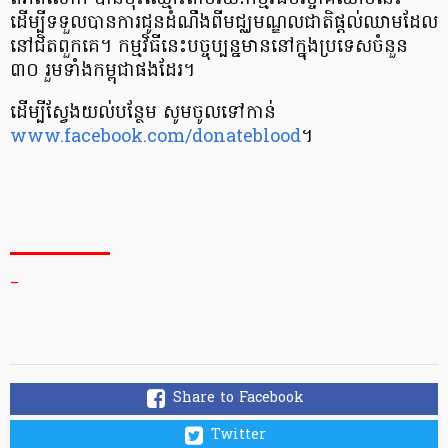
ដើម្បី​ទទួល​បានការ​ជូនដំណឹង​ពី​មជ្ឈមណ្ឌលជាតិ​ផ្តល់​ឈាម​ដែល
នៅជិត​ពួកគេ។ កម្មវិធី​នេះ​បច្ចុប្បន្ន​មាន​នៅក្នុង​ប្រទេស​ចំនួន
៣០ រួមទាំងកម្ពុជា​ផងដែរ។
ដើម្បី​ស្វែង​យល់​បន្ថែម សូម​ចូលទៅកាន់
www.facebook.com/donateblood
។
_
Share to Facebook
Twitter