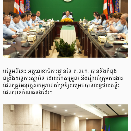
បន្ថែមពីនេះ អគ្គលេខាធិការដ្ឋាននៃ គ.ល.ក. បាននិងកំពុង
ពង្រឹងយន្ដការស្ថាប័ន ដោយកែសម្រួល និងរៀបចំ​ក្រុមការងារ
ដែលត្រូវអនុវត្តសកម្មភាពគាំទ្រឱ្យសម្រេចបានលទ្ធផល​គន្លឹះ
ដែលបាន​កំណត់ផងដែរ។