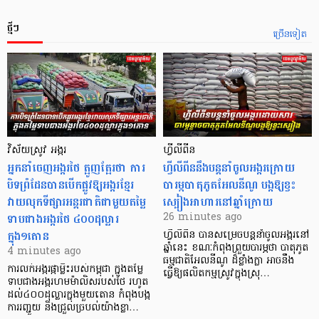
ថ្មីៗ
ច្រើនទៀត
វិស័យស្រូវ អង្ករ
ហ្វីលីពីន
អ្នកនាំចេញអង្ករថៃ ត្អូញត្អែរថា ការ
ហ្វីលីពីននឹងបន្តនាំចូលអង្ករក្រោយ
បិទព្រំដែនបានបើកផ្លូវឱ្យអង្ករខ្មែរ
បារម្ភបាតុភូតអែលនីណូ បង្កឱ្យខ្វះ
វាយលុកទីផ្សារអន្តរជាតិជាមួយតម្លៃ
ស្បៀងអាហារនៅឆ្នាំក្រោយ
ទាបជាងអង្ករថៃ ៤០០ដុល្លារ
26 minutes ago
ក្នុង១តោន
ហ្វីលីពីន បាន​សម្រេចបន្តនាំចូលអង្ករនៅ
ឆ្នាំនេះ ខណៈកំពុងព្រួយបារម្ភថា បាតុភូត
4 minutes ago
ធម្មជាតិអែលនីណូ ដ៏ខ្លាំងក្លា​ អាចនឹង
ការលក់អង្ករផ្កាម្លិះរបស់កម្ពុជា ក្នុងតម្លៃ
ធ្វើឱ្យផលិតកម្មស្រូវក្នុងស្រុ…
ទាបជាងអង្ករហមម៉ាលិសរបស់ថៃ រហូត
ដល់៤០០ដុល្លារក្នុងមួយតោន កំពុងបង្ក
ការរញ្ជួយ និងជ្រួលច្របល់យ៉ាងខ្លា…