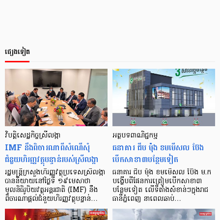
ផ្សេងទៀត
វិបត្តិសេដ្ឋកិច្ចស្រីលង្កា
អត្ថបទ​ពាណិជ្ជកម្ម
IMF នឹងពិចារណាពីសំណើសុំ
ធនាគារ ជីប ម៉ុង ខមមើសល ប៊ែង
ជំនួយហិរញ្ញវត្ថុបន្ទាន់របស់ស្រីលង្កា
បើក​សាខា​៣​បន្ថែម​ទៀត
រដ្ឋមន្ត្រីក្រសួងហិរញ្ញវត្ថុប្រទេសស្រីលង្កា
ធនាគារ ជីប ម៉ុង ខមមើសល ប៊ែង ម.ក
បាននិយាយនៅថ្ងៃទី ១៩មេសាថា
បង្ហើប​ពី​ផែនការ​ត្រៀម​បើក​សាខា​៣​
មូលនិធិរូបិយវត្ថុអន្តរជាតិ (IMF) នឹង
បន្ថែម​ទៀត លើ​ទីតាំង​សំខាន់ៗ​ក្នុង​រាជ​
ពិចារណាផ្តល់ជំនួយហិរញ្ញវត្ថុបន្ទាន់…
ធានី​ភ្នំពេញ នា​ពេល​ឆាប់…