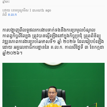
ឆ្នាំនេះ
ដោយ
​ ខេមបូណូមីស
1 month ago
អំពី
គ.ល.ក
ការបង្ហាញពីលទ្ធផលការងារទាក់ទងនឹងការប្រមូលចំណូល
កាតព្វកិច្ចពីល្បែង ត្រូវបានធ្វើឡើងនៅ​ក្នុង​កិច្ចប្រជុំ ត្រួតពិនិត្យ​
វឌ្ឍនភាពការងារប្រចាំឆមាសទី១ ឆ្នាំ ២០២៦ ដែលរៀបចំឡើង
ដោយ​ អគ្គលេខាធិការដ្ឋាន​នៃ គ.ល.ក. កាលពីថ្ងៃទី ៣ ខែកក្កដា
ឆ្នាំ២០២៦។