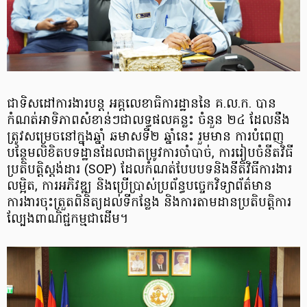
ជាទិសដៅការងារបន្ដ អគ្គលេខាធិការដ្ឋាននៃ គ.ល.ក. បាន
កំណត់អាទិភាពសំខាន់ៗជាលទ្ធផលគន្លះ ចំនួន ២៤ ដែលនឹង
ត្រូវសម្រេចនៅក្នុងឆ្នាំ ឆមាសទី២ ឆ្នាំនេះ រួមមាន ការបំពេញ
បន្ថែមលិខិតបទដ្ឋាន​ដែលជាតម្រូវការចាំបាច់, ការរៀបចំនីតវិធី
ប្រតិបត្តិស្ដង់ដារ (SOP) ដែលកំណត់បែបបទ​និងនីតិវិធី​ការងារ
លម្អិត, ការអភិវឌ្ឍ និងប្រើប្រាស់ប្រព័ន្ធបច្ចេកវិទ្យាព័ត៌មាន
ការងារចុះត្រួតពិនិត្យដល់ទីកន្លែង និងការតាមដានប្រតិបត្តិការ
ល្បែងពាណិជ្ជកម្មជាដើម។