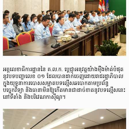
អគ្គលេខាធិការដ្ឋាន​នៃ គ.ល.ក. ប្តេជ្ញាអនុវត្តយ៉ាងម៉ឺងម៉ាត់បំផុត
នូវបទបញ្ជាលេខ ០១ ដែលបានដាក់ចេញដោយរាជរដ្ឋាភិបាល
ក្នុងយុទ្ធនាការបោសសម្អាតបទល្មើស​ឆបោកតាម​ប្រព័ន្ធ
បច្ចេកវិទ្យា និងធានាមិនឱ្យកើតមានជាដាច់ខាតនូវបទល្មើសនេះ
នៅទីតាំង និងបរិវេណកាស៊ីណូ។