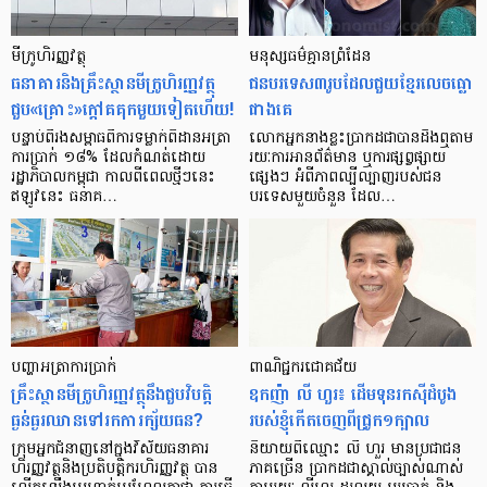
មីក្រូ​ហិរញ្ញវត្ថុ
មនុស្ស​ធម៌​គ្មាន​ព្រំដែន
ធនាគារ​និង​គ្រឹះស្ថាន​មីក្រូ​ហិរញ្ញវត្ថុ​
ជន​បរទេស​៣​រូប​ដែល​ជួយ​ខ្មែរ​លេច​ធ្លោ​
ជួប«គ្រោះ»ក្តៅ​គគុក​មួយ​ទៀត​ហើយ!
ជាង​គេ
បន្ទាប់​ពី​រង​សម្ពាធ​​ពី​ការ​ទម្លាក់​ពិដាន​អត្រា​
លោកអ្នក​នាង​ខ្លះ​ប្រាកដ​ជា​បាន​​ដឹង​ឮ​តាម​
ការ​ប្រាក់ ១៨​% ដែល​កំណត់​ដោយ​
រយៈ​ការ​អាន​ព័ត៌មាន ឬ​ការ​ផ្សព្វផ្សាយ​
រដ្ឋាភិបាល​កម្ពុជា កាល​ពី​ពេល​ថ្មីៗ​នេះ
ផ្សេងៗ អំពី​ភាព​ល្បីល្បាញ​របស់​ជន​
ឥឡូវ​នេះ ធនាគ…
បរទេស​មួយ​ចំនួន ដែល…
បញ្ហា​អត្រា​ការប្រាក់
ពាណិជ្ជករជោគជ័យ
គ្រឹះស្ថាន​មីក្រូ​ហិរញ្ញវត្ថុ​នឹង​ជួប​វិបត្តិ​
ឧកញ៉ា លី ហួរ៖ ដើមទុនរកស៊ីដំបូង
ធ្ងន់ធ្ងរ​ឈាន​ទៅ​រក​ការ​ក្ស័យធន?
របស់ខ្ញុំកើតចេញពីជ្រូក១ក្បាល
ក្រុម​អ្នក​ជំនាញ​នៅ​ក្នុង​វិស័យ​ធនាគារ
និយាយ​ពី​ឈ្មោះ លី ហួរ មាន​ប្រជាជន​
ហិរញ្ញវត្ថុ​និង​ប្រតិបត្តិករ​ហិរញ្ញ​វត្ថុ បាន​​
ភាគ​ច្រើន ប្រាកដ​ជា​ស្គាល់​ច្បាស់​ណាស់