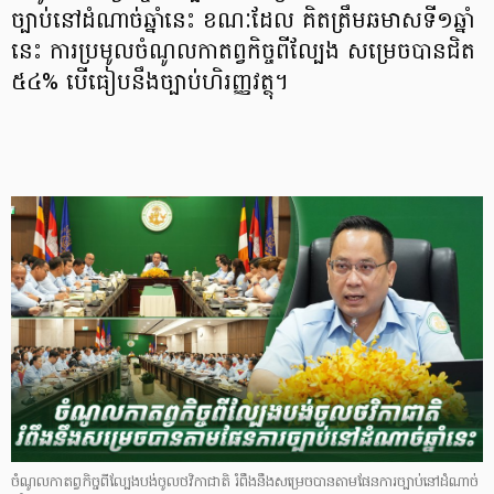
ច្បាប់នៅដំណាច់ឆ្នាំនេះ ខណៈដែល គិតត្រឹមឆមាសទី១ឆ្នាំ
នេះ ការប្រមូលចំណូលកាតព្វកិច្ចពីល្បែង សម្រេចបានជិត
៥៤% បើធៀបនឹងច្បាប់ហិរញ្ញវត្ថុ។
ចំណូលកាតព្វកិច្ចពីល្បែងបង់ចូលថវិកាជាតិ រំពឹងនឹងសម្រេចបានតាមផែនការច្បាប់នៅដំណាច់