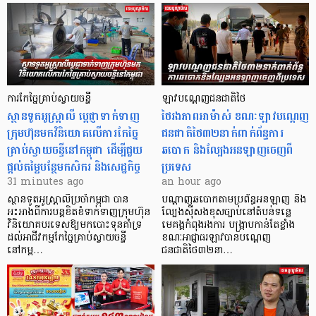
ការកែច្នៃគ្រាប់ស្វាយចន្ទី
ឡាវបណ្តេញជនជាតិថៃ
ស្ថានទូតអូស្ត្រាលី ប្តេជ្ញាទាក់ទាញ
ថៃរងភាពអាម៉ាស់ ខណៈឡាវបណ្តេញ
ក្រុមហ៊ុនមក​វិនិយោគលើការកែច្នៃ
ជនជាតិថៃ៣២នាក់ពាក់ព័ន្ធការ
គ្រាប់ស្វាយចន្ទីនៅកម្ពុជា ដើម្បីជួយ
ឆបោក និងល្បែងអនឡាញចេញពី
ផ្តល់តម្លៃបន្ថែមកសិករ និងសេដ្ឋកិច្ច
ប្រទេស
31 minutes ago
an hour ago
ស្ថានទូតអូស្ត្រាលីប្រចាំកម្ពុជា បាន
បណ្តាញឆបោកតាមប្រព័ន្ធអនឡាញ និង
អះអាងពីការបន្តខិតខំទាក់ទាញក្រុមហ៊ុន
ល្បែងស៊ីសងខុសច្បាប់នៅតំបន់ទន្លេ
វិនិយោគបរទេសឱ្យមកបោះទុនគាំទ្រ
មេគង្គកំពុងរងការ បង្ក្រាប​កាន់តែខ្លាំង
ដល់អាជីវកម្មកែច្នៃគ្រាប់ស្វាយចន្ទី
ខណៈអាជ្ញាធរឡាវបានបណ្តេញ
នៅកម្ព…
ជនជាតិថៃ៣២នា…