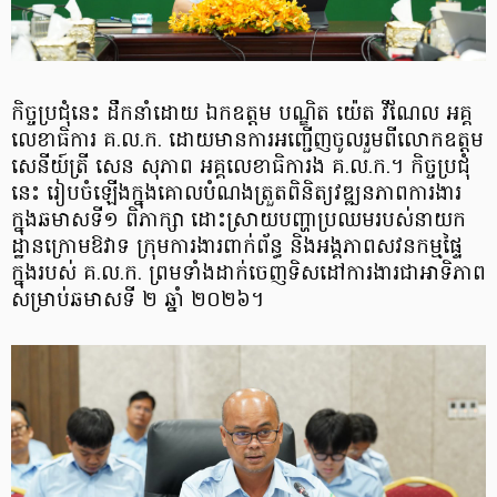
កិច្ចប្រជុំនេះ ដឹកនាំដោយ ឯកឧត្តម បណ្ឌិត យ៉េត វីណែល អគ្គ
លេខាធិការ គ.ល.ក. ដោយមានការអញ្ជើញចូលរួមពីលោកឧត្តម
សេនីយ៍ត្រី សេន សុភាព អគ្គលេខាធិការង គ.ល.ក.។ កិច្ចប្រជុំ
នេះ រៀបចំឡើងក្នុងគោលបំណងត្រួតពិនិត្យវឌ្ឍនភាពការងារ
ក្នុងឆមាសទី១ ពិភាក្សា ដោះស្រាយបញ្ហាប្រឈមរបស់នាយក
ដ្ឋានក្រោមឱវាទ ក្រុមការងារពាក់ព័ន្ធ និងអង្គភាព​សវនកម្ម​ផ្ទៃ
ក្នុងរបស់ គ.ល.ក. ព្រមទាំងដាក់ចេញទិសដៅការងារជាអាទិភាព​
សម្រាប់ឆមាសទី ២ ឆ្នាំ ២០២៦។