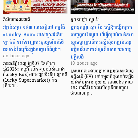
វិស័យការពារជាតិ
អ្នកឧកញ៉ា សួរ វីរៈ
រង្វាន់សរុប ១៤៣ លានរៀល! កម្មវិធី
អ្នកឧកញ៉ា សួរ វីរៈ ស្នើឱ្យបង្កើតច្រក
«Lucky Box» របស់ផ្សារទំនើប
ចេញចូលតែមួយ ដើម្បីលុបបំបាត់ភាព
ឡាក់គី ទាក់ទាញការចូលរួមពីអតិថិ
ស្មុគស្មាញលើការស្នើសុំបតភ្ជាប់ចរន្ត
ជនកាន់តែច្រើនក្នុងសប្តាហ៍ដំបូង។
អគ្គិសនីទៅកាន់ស្ថានីយសាករថយន្ត
អគ្គិសនី
an hour ago
18 hours ago
រាជធានីភ្នំពេញ ថ្ងៃទី07 ខែសីហា
ឆ្នាំ2026៖ កម្មវិធីបើក «ប្រអប់សំណាង
ស្របពេលដែលនិន្នាការប្រើប្រាស់រថយន្ត
(Lucky Box)»របស់ផ្សារទំនើប ឡាក់គី
អគ្គិសនី (EV) នៅកម្ពុជាកំពុងហក់ឡើង
(Lucky Supermarket) គិត
យ៉ាងគំហុកនៅមួយរយៈពេលចុងក្រោយ
ត្រឹមរយ…
នេះ ការវិនិយោគលើស្ថានីយបញ្ចូល
ថាមពលអគ្គ…