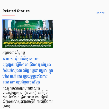
Related Stories
More
អត្ថបទពាណិជ្ជកម្ម
គ.ល.ក. រៀបចំសិក្ខាសាលា
ផ្សព្វផ្សាយស្តីពីការពង្រឹងការគ្រប់គ្រង
វិស័យល្បែងពាណិជ្ជកម្មនៅកម្ពុជា ក្នុង
បរិការណ៍នៃការប្រយុទ្ធប្រឆាំងការ
ឆបោកតាមប្រព័ន្ធបច្ចេកវិទ្យា
គណៈកម្មាធិការគ្រប់គ្រងល្បែង
ពាណិជ្ជកម្មកម្ពុជា (គ.ល.ក.) នៅថ្ងៃទី
២៥ ខែមិថុនា ឆ្នាំ២០២៦ បានរៀបចំ
សិក្ខាសាលាផ្សព្វផ្សាយស្តីពី ការពង្រឹងការ
គ្រប់គ្…