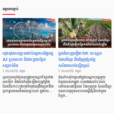
អត្ថបទបន្ទាប់
ហុងកុងបានក្លាយជាដៃគូពាណិជ្ជកម្ម
អ្នកជំនាញជឿជាក់ថា បាតុភូត
AI ស្រមោល និងជាខ្នងបង្អែក
អែលនីណូ នឹងជំរុញឱ្យតម្លៃ
សម្រាប់ចិន
កសិផលហក់ឡើងខ្ពស់
1 month ago
1 month ago
ស្របពេលដែលសង្គ្រាមបច្ចេកវិទ្យារវាង
ដំណាំកសិកម្មនៅក្នុង​បណ្ដាខេត្តមួយ
អាម៉េរិក និងចិនកំពុងឡើងកម្តៅខ្លាំង
ចំនួនរបស់កម្ពុជា បានរងផលប៉ះពាល់
ដែនដីកោះហុងកុងកំពុងពង្រឹងតួនាទីជា
ដោយសារឥទ្ធិពល នៃបាតុភូត អែលនីណូ
ច្រកទ្វារមាសមិនអាចខ្វះបាន ក្នុងការ…
ខណៈបាតុភូតនេះបានធ្វើឱ្យតំបន់មួយ
ចំនួន…