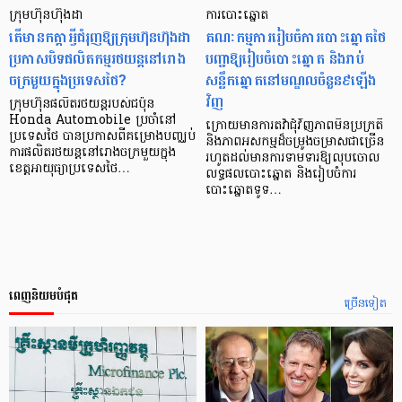
ក្រុមហ៊ុនហ៊ុងដា
ការបោះឆ្នោត
តើមានកត្តាអ្វីជំរុញឱ្យក្រុមហ៊ុនហ៊ុងដា
គណៈកម្មការរៀបចំការបោះឆ្នោតថៃ
ប្រកាសបិទផលិតកម្មរថយន្តនៅរោង
បញ្ជាឱ្យរៀបចំបោះឆ្នោត និងរាប់
ចក្រមួយក្នុងប្រទេសថៃ?
សន្លឹកឆ្នោតនៅមណ្ឌលចំនួន៩ឡើង
វិញ
ក្រុមហ៊ុនផលិតរថយន្តរបស់ជប៉ុន
Honda Automobile ប្រចាំនៅ
ក្រោយមានការតវ៉ាជុំវិញភាពមិនប្រក្រតី
ប្រទេសថៃ បានប្រកាសពីគម្រោងបញ្ឈប់
និងភាពអសកម្មដ៏ចម្រូងចម្រាសជាច្រើន
ការផលិតរថយន្តនៅរោងចក្រមួយក្នុង
រហូតដល់មានការទាមទារឱ្យលុបចោល
ខេត្តអាយុធ្យាប្រទេសថៃ…
លទ្ធផលបោះឆ្នោត និងរៀបចំការ
បោះឆ្នោតទូទ…
ពេញនិយមបំផុត
ច្រើនទៀត