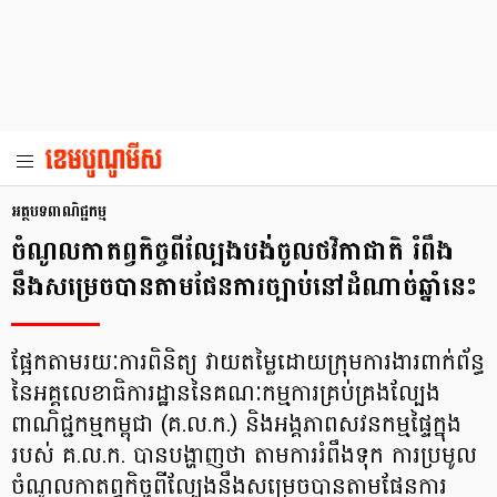
អត្ថបទពាណិជ្ជកម្ម
ចំណូលកាតព្វកិច្ចពីល្បែងបង់ចូលថវិកាជាតិ រំពឹង
នឹងសម្រេចបានតាមផែនការច្បាប់នៅដំណាច់ឆ្នាំនេះ
ផ្អែកតាមរយៈការពិនិត្យ វាយតម្លៃដោយក្រុមការងារពាក់ព័ន្ធ
នៃអគ្គលេខាធិការដ្ឋាននៃគណៈកម្មការគ្រប់គ្រងល្បែង
ពាណិជ្ជកម្មកម្ពុជា (គ.ល.ក.) និងអង្គភាពសវនកម្មផ្ទៃក្នុង
របស់ គ.ល.ក. បានបង្ហាញថា តាមការរំពឹងទុក ការប្រមូល
ចំណូលកាតព្វកិច្ចពីល្បែងនឹងសម្រេចបានតាមផែនការ