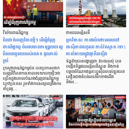
វិស័យពាណិជ្ជកម្ម
ថាមពលអគ្គិសនី
ចិនដាក់ចេញវិធានថ្មីៗ ដើម្បីជំរុញ
អ្នកវិភាគ៖ ការផលិតថាមពលនៅ
ពាណិជ្ជកម្ម ចំពេលមានការព្រួយបារម្ភ
អាស៊ីមានលក្ខណៈកាន់តែស្អាត ទោះ
ពីរបបពន្ធគយរបស់លោក ដូណាល់
ការបំភាយធ្យូងថ្មកើនឡើង
ត្រាំ
ទិន្នន័យបានបង្ហាញថា តំបន់អាស៊ី បាន
បង្កើនទិន្នផលអគ្គិសនីស្អាត និងកាត់
ក្រសួងពាណិជ្ជកម្មចិន បានប្រកាសដាក់
បន្ថយចំណែកឥន្ធនៈហ្វូស៊ីលរបស់ខ្លួនបាន
ចេញពីវិធានការគោលនយោបាយថ្មីៗជា
លឿនជាងតំបន់អាម៉េរិកខាងជើង
ច្រើនក្នុងគោលបំណងជំរុញពាណិជ្ជកម្ម
និងអ…
ក្រៅប្រទេស រួមទាំងការសន្យាពង្រឹងការ
គាំទ្រផ្…