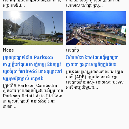
លើក​ឡើង​ប្រហាក់​ប្រហែល​គ្នា​ថា ការ​ធ្វើ​
តាមរយៈ លីហួរ ដូរ​លុយ ប្តូរ​បា្រក់ និង​
អន្តរាគមន៍​ព…
លក់​មាស នៅ​ផ្សារ​អូរ​ឫ…
None
សេដ្ឋកិច្ច​
ក្រុមហ៊ុនផ្សារទំនើប Parkson
វិស័យ​សំខាន់ៗ​៤​ដែល​ធ្វើ​ឲ្យ​កម្ពុជា​
ចាញ់ក្ដីនៅតុលាការភ្នំពេញ និងតម្រូវ
ក្លាយ​ជា​កូន​ខ្លា​សេដ្ឋកិច្ច​ក្នុង​តំបន់
ឲ្យបង់ប្រាក់ជាង១៤៤ លានដុល្លារទៅ
ប្រទេស​កម្ពុជា​ត្រូវ​បាន​ធនាគារ​អភិវឌ្ឍន៍​
ឲ្យក្រុមហ៊ុនម្ចាស់ គម្រោង
អាស៊ី (ADB) ឲ្យ​រហ័ស​នាមថា «ខ្លា​
សេដ្ឋកិច្ច​ថ្មី​នៃ​អាស៊ី» ដោយសារ​ប្រទេស​
ក្រុមហ៊ុន Parkson Cambodia
អាស៊ី​អាគ្នេយ៍​មួយ​ន…
ស្ថិតនៅក្រោមការគ្រប់គ្រងរបស់ក្រុមហ៊ុន
Parkson Retail Asia Ltd ដែល
បានចុះបញ្ចីផ្សារហ៊ុននៅសិង្ហបុរីនោះ
បានចា…