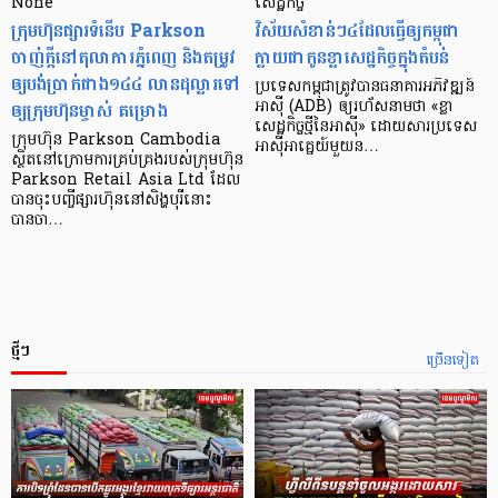
None
សេដ្ឋកិច្ច​
ក្រុមហ៊ុនផ្សារទំនើប Parkson
វិស័យ​សំខាន់ៗ​៤​ដែល​ធ្វើ​ឲ្យ​កម្ពុជា​
ចាញ់ក្ដីនៅតុលាការភ្នំពេញ និងតម្រូវ
ក្លាយ​ជា​កូន​ខ្លា​សេដ្ឋកិច្ច​ក្នុង​តំបន់
ឲ្យបង់ប្រាក់ជាង១៤៤ លានដុល្លារទៅ
ប្រទេស​កម្ពុជា​ត្រូវ​បាន​ធនាគារ​អភិវឌ្ឍន៍​
ឲ្យក្រុមហ៊ុនម្ចាស់ គម្រោង
អាស៊ី (ADB) ឲ្យ​រហ័ស​នាមថា «ខ្លា​
សេដ្ឋកិច្ច​ថ្មី​នៃ​អាស៊ី» ដោយសារ​ប្រទេស​
ក្រុមហ៊ុន Parkson Cambodia
អាស៊ី​អាគ្នេយ៍​មួយ​ន…
ស្ថិតនៅក្រោមការគ្រប់គ្រងរបស់ក្រុមហ៊ុន
Parkson Retail Asia Ltd ដែល
បានចុះបញ្ចីផ្សារហ៊ុននៅសិង្ហបុរីនោះ
បានចា…
ថ្មីៗ
ច្រើនទៀត