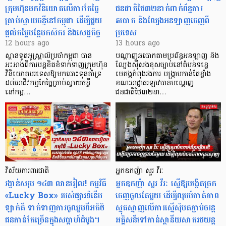
ក្រុមហ៊ុនមក​វិនិយោគលើការកែច្នៃ
ជនជាតិថៃ៣២នាក់ពាក់ព័ន្ធការ
គ្រាប់ស្វាយចន្ទីនៅកម្ពុជា ដើម្បីជួយ
ឆបោក និងល្បែងអនឡាញចេញពី
ផ្តល់តម្លៃបន្ថែមកសិករ និងសេដ្ឋកិច្ច
ប្រទេស
12 hours ago
13 hours ago
ស្ថានទូតអូស្ត្រាលីប្រចាំកម្ពុជា បាន
បណ្តាញឆបោកតាមប្រព័ន្ធអនឡាញ និង
អះអាងពីការបន្តខិតខំទាក់ទាញក្រុមហ៊ុន
ល្បែងស៊ីសងខុសច្បាប់នៅតំបន់ទន្លេ
វិនិយោគបរទេសឱ្យមកបោះទុនគាំទ្រ
មេគង្គកំពុងរងការ បង្ក្រាប​កាន់តែខ្លាំង
ដល់អាជីវកម្មកែច្នៃគ្រាប់ស្វាយចន្ទី
ខណៈអាជ្ញាធរឡាវបានបណ្តេញ
នៅកម្ព…
ជនជាតិថៃ៣២នា…
វិស័យការពារជាតិ
អ្នកឧកញ៉ា សួរ វីរៈ
រង្វាន់សរុប ១៤៣ លានរៀល! កម្មវិធី
អ្នកឧកញ៉ា សួរ វីរៈ ស្នើឱ្យបង្កើតច្រក
«Lucky Box» របស់ផ្សារទំនើប
ចេញចូលតែមួយ ដើម្បីលុបបំបាត់ភាព
ឡាក់គី ទាក់ទាញការចូលរួមពីអតិថិ
ស្មុគស្មាញលើការស្នើសុំបតភ្ជាប់ចរន្ត
ជនកាន់តែច្រើនក្នុងសប្តាហ៍ដំបូង។
អគ្គិសនីទៅកាន់ស្ថានីយសាករថយន្ត