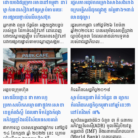
ដោយ​ចង់​​ជំរុញ​ការអាន​នៅ​កម្ពុជា នារី​
រដ្ឋ​សភា​អនុម័ត​គម្រោង​សាងសង់​រោង
ម្នាក់​អាន​សៀវភៅ​ឲ្យ​ស្តាប់​តាមរយៈ​
ចក្រ​អគ្គិសនី​ដុត​ធ្យូង​ថ្ម​ ​តម្លៃ​​ជាង​១​ពាន់​
ការ​ផ្សាយផ្ទាល់​លើ​ហ្វេសប៊ុក
លាន​ដុល្លារ
អ្នកនាង ឈួន ច័ន្ទធីតា អង្គុយ​ក្នុង​បន្ទប់​
រដ្ឋសភា​កម្ពុជា នៅថ្ងៃទី​២៦ ខែ​មីនា
របស់​ខ្លួន ដៃកាន់​សៀវភៅ ពោរពេញ​
ឆ្នាំ២០២០​នេះ បាន​អនុម័ត​សេចក្តី​ព្រាង​
ដោយ​ស្នាម​ញញឹម ហើយ​អាន​សៀវភៅ​
ច្បាប់​ចំនួន៣ ដែល​ធានា​ដល់​ការទូទាត់​
ដោយ​ផ្សាយ​ផ្ទាល់​តាម​បណ្តាញ​សង្គម…
របស់​រាជ​រដ្ឋាភិបាល​…
អត្ថបទក្រុមហ៊ុន
កំណើនសេដ្ឋកិច្ច​២០១៨
ភោជនីយដ្ឋាន ផាកកាហ្វេ
ស្ថាប័នអន្តរជាតិធំៗចំនួន ៣ ព្យាករ
ប្រកាសបើកសម្ពោធជាផ្លូវការសាខា
កំណើនសេដ្ឋកិច្ចកម្ពុជានៅឆ្នាំនេះថា
ខេត្តកំពង់ស្ពឺ ដែលជាទីកន្លែងកំពុង
នៅតែរឹងមាំ ៧%
អភិវឌ្ឍខ្លាំងលើវិស័យទេសចរណ៍
ស្ថាប័នអន្តរជាតិធំៗ ចំនួន ៣ គឺ ធនាគារ
អភិវឌ្ឍន៍អាស៊ី(ADB) មូលនិធិរូបិយវត្ថុ
ផាកកាហ្វេ បានសម្ពោធជាផ្លូវការ នៅថ្ងៃទី
អន្តរជាតិ (IMF) និងធនាគារពិភពលោក
១៤ ខែកក្កដា ឆ្នាំ ២០២២ នេះ ក្រោម
(World Bank) បានចេញរបា…