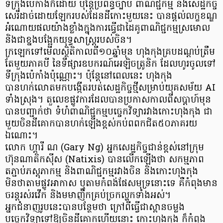
ទីក្រុងប៉េកាំងក៏ដោយ ប៉ុន្តែប្រព័ន្ធច្បាប់ ពាណិជ្ជកម្ម និងសេដ្ឋកិច្ច
សេរីដាច់ដោយឡែករបស់ដែនដីកោះមួយនេះ បានផ្តល់លក្ខខណ្ឌ
អំណោយផលយ៉ាងខ្លាំងក្នុងការធ្វើជាដៃគូពាណិជ្ជកម្មស្រមោល
និងជាខ្នងបង្អែកយុទ្ធសាស្ត្ររបស់ចិន។
ក្រឡេកទៅមើលស្ថិតិកាលពី១០ឆ្នាំមុន ហុងកុងគ្របដណ្តប់ត្រឹម
តែមួយភាគបី នៃទីផ្សារឧបករណ៍អេឡិចត្រូនិក ដែលហូរចូលទៅ
ទីក្រុងប៉េកាំងប៉ុណ្ណោះ។ ប៉ុន្តែនៅពេលនេះ ហុងកុង
បានហក់លោតមកបង្កើតរបត់សេដ្ឋកិច្ចថ្មីសម្រាប់យុគសម័យ AI
ទាំងស្រុង។ តួលេខផ្លូវការដែលបានប្រកាសកាលពីសប្តាហ៍មុន
បានបញ្ជាក់ថា ទំហំពាណិជ្ជកម្មបច្ចេកវិទ្យារវាងកោះហុងកុង ជា
មួយចិនដីគោកបានហក់ឡើងខ្ពស់កប់ពពកជិត៥០ភាគរយ
ឯណោះ។
លោក ហ្គារី ណ (Gary Ng) អ្នកសេដ្ឋកិច្ចជាន់ខ្ពស់នៅក្រុម
ហ៊ុនណាតិកស៊ីស (Natixis) បានលើកឡើងថា សកម្មភាព
តភ្ជាប់ភស្តុភាកម្ម និងពាណិជ្ជកម្មរវាងចិន និងកោះហុងកុង
មិនថាតាមផ្លូវអាកាស ឬតាមកំពង់ផែសមុទ្រនោះទេ គឺកំពុងមាន
ចរន្តរស់រវើក និងមមាញឹកគ្រប់ច្រកល្ហកទាំងអស់។
អ្នកជំនាញរូបនេះបានបន្ថែមថា ក្រៅពីធ្វើជាស្ពានចម្លង
បច្ចេកវិទ្យាទៅឱ្យចិនដីគោកហើយនោះ កោះហុងកុង ក៏កំពុង