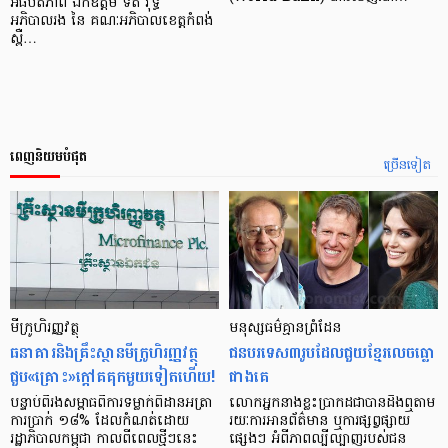
អធិបតីភាព ឯកឧត្តម ទិត វុទ្ធី
អភិបាលរង នៃ គណៈអភិបាលខេត្តកំពង់
ស្ពឺ…
ពេញនិយមបំផុត
ច្រើនទៀត
មីក្រូ​ហិរញ្ញវត្ថុ
មនុស្ស​ធម៌​គ្មាន​ព្រំដែន
ធនាគារ​និង​គ្រឹះស្ថាន​មីក្រូ​ហិរញ្ញវត្ថុ​
ជន​បរទេស​៣​រូប​ដែល​ជួយ​ខ្មែរ​លេច​ធ្លោ​
ជួប«គ្រោះ»ក្តៅ​គគុក​មួយ​ទៀត​ហើយ!
ជាង​គេ
បន្ទាប់​ពី​រង​សម្ពាធ​​ពី​ការ​ទម្លាក់​ពិដាន​អត្រា​
លោកអ្នក​នាង​ខ្លះ​ប្រាកដ​ជា​បាន​​ដឹង​ឮ​តាម​
ការ​ប្រាក់ ១៨​% ដែល​កំណត់​ដោយ​
រយៈ​ការ​អាន​ព័ត៌មាន ឬ​ការ​ផ្សព្វផ្សាយ​
រដ្ឋាភិបាល​កម្ពុជា កាល​ពី​ពេល​ថ្មីៗ​នេះ
ផ្សេងៗ អំពី​ភាព​ល្បីល្បាញ​របស់​ជន​