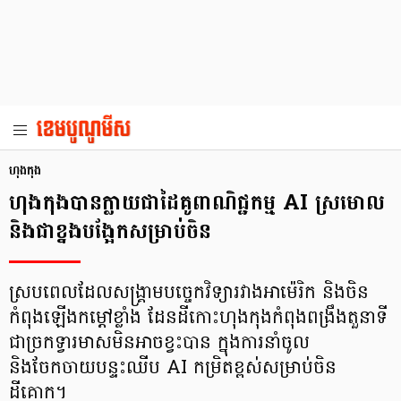
ហុងកុង
ហុងកុងបានក្លាយជាដៃគូពាណិជ្ជកម្ម AI ស្រមោល
និងជាខ្នងបង្អែកសម្រាប់ចិន
ស្របពេលដែលសង្គ្រាមបច្ចេកវិទ្យារវាងអាម៉េរិក និងចិន
កំពុងឡើងកម្តៅខ្លាំង ដែនដីកោះហុងកុងកំពុងពង្រឹងតួនាទី
ជាច្រកទ្វារមាសមិនអាចខ្វះបាន ក្នុងការនាំចូល
និងចែកចាយបន្ទះឈីប AI កម្រិតខ្ពស់សម្រាប់ចិន
ដីគោក។