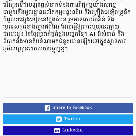
ដើរតួនាទីជាបណ្តាញទំនាក់ទំនងពាណិជ្ជកម្មយ៉ាងសកម្ម
ជាមួយនឹងមូលដ្ឋានផលិតកម្មបន្ទះឈីប និងគ្រឿងអេឡិចត្រូនិក
កំពូលៗផ្សេងទៀតនៅក្នុងតំបន់ រួមមានកោះតៃវ៉ាន់ និង
ប្រទេសកូរ៉េខាងត្បូងផងដែរ ដែលធ្វើឱ្យកោះមួយនេះក្លាយ
ជាបេះដូង នៃខ្សែច្រវាក់ផ្គត់ផ្គង់បច្ចេកវិទ្យា AI ដ៏សំខាន់ និង
ពិបាកនឹងមានតំបន់ណាមកជំនួសបានឡើយនៅក្នុងស្ថានភាព
ភូមិសាស្ត្រនយោបាយបច្ចុប្បន្ន៕
Share to Facebook
Twitter
Linkedin