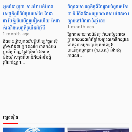
អ្នកជំនាញ​ថា ការគំរាមកំហែង
ចំណូលកាតព្វកិច្ចពីល្បែងបង់ចូលថវិកា
សេដ្ឋកិច្ចដ៏ធំបំផុតរបស់ថៃ លែង
ជាតិ រំពឹងនឹងសម្រេចបានតាមផែនការ
ជាវិបត្តិរូបិយប័ណ្ណទៀតហើយ តែជា
ច្បាប់នៅដំណាច់ឆ្នាំនេះ
កំណើនសេដ្ឋកិច្ចយឺតដ៏រ៉ាំរ៉ៃ
1 month ago
1 month ago
ផ្អែកតាមរយៈការពិនិត្យ វាយតម្លៃដោយ
ក្រុមការងារពាក់ព័ន្ធនៃអគ្គលេខាធិការដ្ឋាន
ជិត៣០ឆ្នាំក្រោយវិបត្តិហិរញ្ញវត្ថុអាស៊ី
នៃគណៈកម្មការគ្រប់គ្រងល្បែង
ឆ្នាំ១៩៩៧ ប្រទេសថៃ បានកសាង
ពាណិជ្ជកម្មកម្ពុជា (គ.ល.ក.) និងអង្គ
ប្រព័ន្ធហិរញ្ញវត្ថុឱ្យរឹងមាំជាងមុន
ភាពសវ…
និងចៀសផុតពីហានិភ័យនៃវិបត្តិ
រូបិយប័ណ្ណ។…
ផ្សេងទៀត