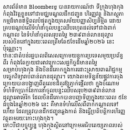
សារព័ត៌មាន Bloomberg បានរាយការណ៍ថា ទីក្រុងហុងកុង
កំពុងវិវត្តខ្លួនទៅជាមជ្ឈមណ្ឌលដឹកជញ្ជូន ហិរញ្ញវត្ថុ និងភស្តុភា
កម្មដ៏មានឥទ្ធិពលបំផុតក្នុងយុគសម័យបញ្ញាសិប្បនិម្មិត ដោយ
គ្របដណ្តប់លើទំហំនាំចូលបន្ទះឈីបរហូតដល់ទៅជាងពាក់
កណ្តាល នៃទំហំនាំចូលសរុបតម្លៃ ២៣៩ពាន់លានដុល្លារ
របស់ចិននៅក្នុងរយៈពេលត្រឹមតែ៥ខែដើមឆ្នាំ២០២៦ នេះ
ប៉ុណ្ណោះ។
ឋានៈជាតំបន់រដ្ឋបាលពិសេសក្រោមយន្តការប្រទេសមួយប្រព័ន្ធ
ពីរ កំពុងតែក្លាយជាអាវក្រោះសេដ្ឋកិច្ចដ៏មានតម្លៃ
សម្រាប់ហុងកុង និងចិនដីគោកក្នុងការដោះស្រាយពាណិជ្ជកម្ម
បច្ចេកវិទ្យារាប់ពាន់លានដុល្លារ។ យោងតាមទិន្នន័យផ្លូវការចុង
ក្រោយបានបង្ហាញពីតួលេខដ៏គួរឱ្យភ្ញាក់ផ្អើលថា ក្នុងចំណោម
ទំហំទឹកប្រាក់នៃការនាំចូលបន្ទះឈីបសរុប២៣៩ពាន់លាន
ដុល្លារអាម៉េរិក ដែលចិនដីគោកបានបញ្ជាទិញក្នុងរយៈពេល ៥ខែ
ដំបូងនៃឆ្នាំ២០២៦ នេះ គឺមានទំហំលើសពីពាក់កណ្តាលទៅ
ហើយ ដែលត្រូវបានដឹកជញ្ជូនឆ្លងកាត់ និងធ្វើប្រតិបត្តិការហិរញ្ញ
វត្ថុតាមរយៈកោះហុងកុង។
ទោះបីជាបច្ចុប្បន្ន ហុងកុងស្ថិតនៅក្រោមអធិបតេយ្យភាពរបស់