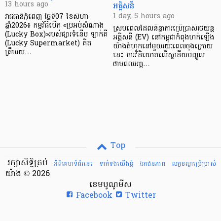
អគ្គិសនី
13 hours ago
1 day, 5 hours ago
រាជធានីភ្នំពេញ ថ្ងៃទី07 ខែសីហា
ឆ្នាំ2026៖ កម្មវិធីបើក «ប្រអប់សំណាង
ស្របពេលដែលនិន្នាការប្រើប្រាស់រថយន្ត
(Lucky Box)»របស់ផ្សារទំនើប ឡាក់គី
អគ្គិសនី (EV) នៅកម្ពុជាកំពុងហក់ឡើង
(Lucky Supermarket) គិត
យ៉ាងគំហុកនៅមួយរយៈពេលចុងក្រោយ
ត្រឹមរយ…
នេះ ការវិនិយោគលើស្ថានីយបញ្ចូល
ថាមពលអគ្គ…
Top
រក្សាសិទ្ធិគ្រប់
អំពីគេហទំព័រនេះ
ទាក់ទងយើងខ្ញំ
ឯកជនភាព
លក្ខខណ្ឌ​ប្រើ​ប្រាស់
យ៉ាង © 2026
ខេមបូណូមីស
Facebook
Twitter