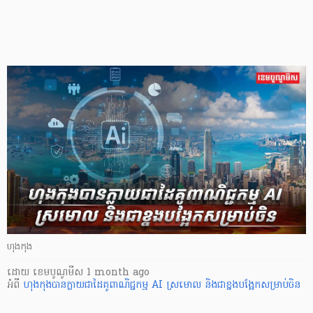
ហុងកុង
ដោយ
​ ខេមបូណូមីស
1 month ago
អំពី
ហុងកុងបានក្លាយជាដៃគូពាណិជ្ជកម្ម AI ស្រមោល និងជាខ្នងបង្អែកសម្រាប់ចិន