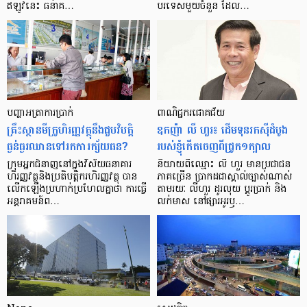
ឥឡូវ​នេះ ធនាគ…
បរទេស​មួយ​ចំនួន ដែល…
បញ្ហា​អត្រា​ការប្រាក់
ពាណិជ្ជករជោគជ័យ
គ្រឹះស្ថាន​មីក្រូ​ហិរញ្ញវត្ថុ​នឹង​ជួប​វិបត្តិ​
ឧកញ៉ា លី ហួរ៖ ដើមទុនរកស៊ីដំបូង
ធ្ងន់ធ្ងរ​ឈាន​ទៅ​រក​ការ​ក្ស័យធន?
របស់ខ្ញុំកើតចេញពីជ្រូក១ក្បាល
ក្រុម​អ្នក​ជំនាញ​នៅ​ក្នុង​វិស័យ​ធនាគារ
និយាយ​ពី​ឈ្មោះ លី ហួរ មាន​ប្រជាជន​
ហិរញ្ញវត្ថុ​និង​ប្រតិបត្តិករ​ហិរញ្ញ​វត្ថុ បាន​​
ភាគ​ច្រើន ប្រាកដ​ជា​ស្គាល់​ច្បាស់​ណាស់
លើក​ឡើង​ប្រហាក់​ប្រហែល​គ្នា​ថា ការ​ធ្វើ​
តាមរយៈ លីហួរ ដូរ​លុយ ប្តូរ​បា្រក់ និង​
អន្តរាគមន៍​ព…
លក់​មាស នៅ​ផ្សារ​អូរ​ឫ…