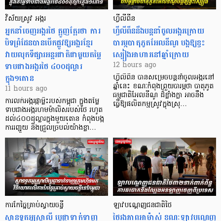
វិស័យស្រូវ អង្ករ
ហ្វីលីពីន
អ្នកនាំចេញអង្ករថៃ ត្អូញត្អែរថា ការ
ហ្វីលីពីននឹងបន្តនាំចូលអង្ករក្រោយ
បិទព្រំដែនបានបើកផ្លូវឱ្យអង្ករខ្មែរ
បារម្ភបាតុភូតអែលនីណូ បង្កឱ្យខ្វះ
វាយលុកទីផ្សារអន្តរជាតិជាមួយតម្លៃ
ស្បៀងអាហារនៅឆ្នាំក្រោយ
ទាបជាងអង្ករថៃ ៤០០ដុល្លារ
12 hours ago
ក្នុង១តោន
ហ្វីលីពីន បាន​សម្រេចបន្តនាំចូលអង្ករនៅ
ឆ្នាំនេះ ខណៈកំពុងព្រួយបារម្ភថា បាតុភូត
11 hours ago
ធម្មជាតិអែលនីណូ ដ៏ខ្លាំងក្លា​ អាចនឹង
ការលក់អង្ករផ្កាម្លិះរបស់កម្ពុជា ក្នុងតម្លៃ
ធ្វើឱ្យផលិតកម្មស្រូវក្នុងស្រុ…
ទាបជាងអង្ករហមម៉ាលិសរបស់ថៃ រហូត
ដល់៤០០ដុល្លារក្នុងមួយតោន កំពុងបង្ក
ការរញ្ជួយ និងជ្រួលច្របល់យ៉ាងខ្លា…
ការកែច្នៃគ្រាប់ស្វាយចន្ទី
ឡាវបណ្តេញជនជាតិថៃ
ស្ថានទូតអូស្ត្រាលី ប្តេជ្ញាទាក់ទាញ
ថៃរងភាពអាម៉ាស់ ខណៈឡាវបណ្តេញ