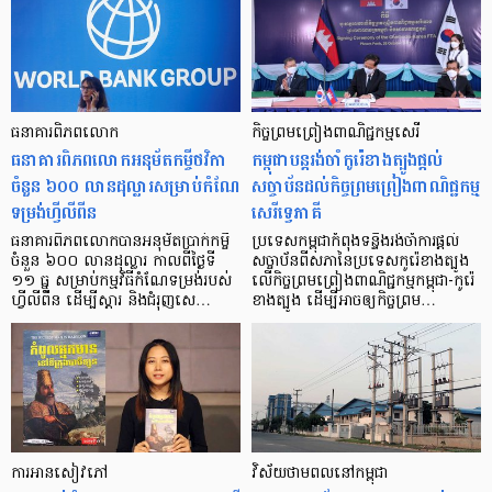
ធនាគារពិភពលោក
កិច្ចព្រមព្រៀងពាណិជ្ជកម្មសេរី
ធនាគារពិភពលោកអនុម័តកម្ចីថវិកា
កម្ពុជាបន្ដរង់ចាំកូរ៉េខាងត្បូងផ្ដល់
ចំនួន ៦០០ លានដុល្លារសម្រាប់កំណែ
សច្ចាប័នដល់កិច្ចព្រមព្រៀងពាណិជ្ជកម្ម
ទម្រង់ហ្វីលីពីន
សេរីទ្វេភាគី
ធនាគារពិភពលោកបានអនុម័តប្រាក់កម្ចី
ប្រទេសកម្ពុជាកំពុងទន្ទឹងរង់ចាំការផ្ដល់
ចំនួន ៦០០ លានដុល្លារ កាលពីថ្ងៃទី
សច្ចាប័នពីសភានៃប្រទេសកូរ៉េខាងត្បូង
១១ ធ្នូ សម្រាប់កម្មវិធីកំណែទម្រង់របស់
លើកិច្ចព្រមព្រៀងពាណិជ្ជកម្មកម្ពុជា-កូរ៉េ
ហ្វីលីពីន ដើម្បីស្ដារ និងជំរុញសេ…
ខាងត្បូង ដើម្បីអាចឲ្យកិច្ចព្រម…
ការ​អាន​សៀវភៅ
វិស័យ​ថាមពល​នៅ​កម្ពុជា