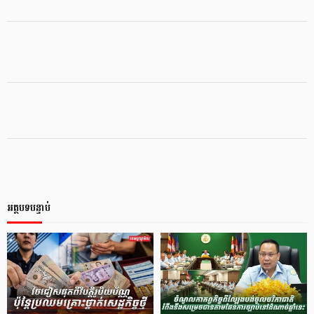
អត្ថបទបន្ទាប់