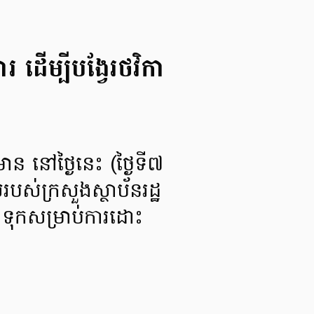
ដើម្បីបង្វែរថវិកា
មាន នៅថ្ងៃនេះ (ថ្ងៃទី៧
ស់ក្រសួងស្ថាប័នរដ្ឋ
ុងទុកសម្រាប់ការដោះ