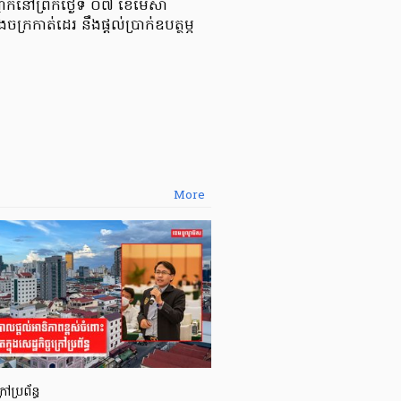
ាក់នៅព្រឹកថ្ងៃទី ០៧ ខែមេសា
ក្រកាត់ដេរ នឹងផ្ដល់ប្រាក់ឧបត្ថម្ភ
More
រៅប្រព័ន្ធ