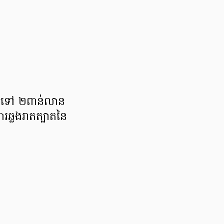
​ដល់ទៅ ២ពាន់លាន
រឆ្លងរាតត្បាត​នៃ​