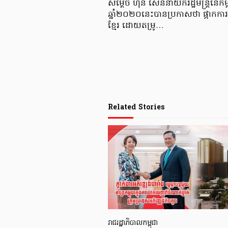
សម្តេច ហ៊ុន សែននាយករដ្ឋមន្ត្រីនៃកម
ឆ្នាំ២០២០នេះបានប្រកាសថា ផ្អាកការប្រ
ខ្មែរ ដោយតម្រូ…
Related Stories
រាជរដ្ឋាភិបាលកម្ពុជា