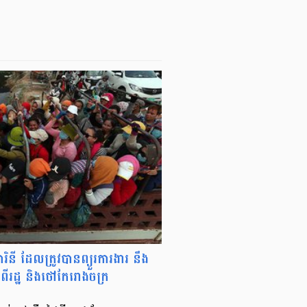
រិនី ដែលត្រូវបានព្យួរការងារ នឹង
ីរដ្ឋ និងថៅកែរោងចក្រ​