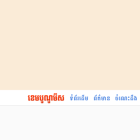
ទំព័រដើម
ព័ត៌មាន
ចំណេះដឹង