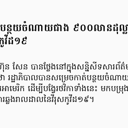
ត់បន្ថយចំណាយជាង ៩០០លានដុល្លារ 
ិកូវីដ១៩
 ហ៊ុន សែន បានថ្លែងនៅក្នុងសន្និសីទសារព័ត៌
ា រដ្ឋាភិបាលបានសម្រេចកាត់បន្ថយចំណាយរប
ាមេរិក ដើម្បីបង្វែរថវិកាទាំងនេះ មកបម្រ
រឆ្លងរាលដាលនៃវីរុសកូវីដ១៩។