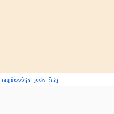
ពេញនិយមបំផុត
រូបថត
វីដេអូ