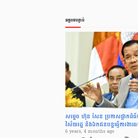
អត្ថបទបន្ទាប់
សម្តេច ហ៊ុន សែន ប្រកាសផ្អាកពិធីបុណ
វិស័យរដ្ឋ និងឯកជន​បន្ដ​ធ្វើការងារធម
6 years, 4 months ago