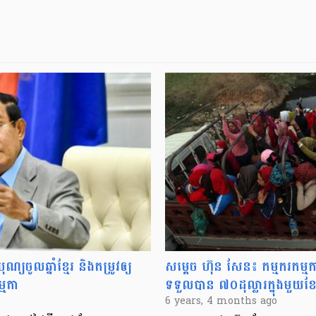
្យចូលឆ្នាំខ្មែរ និងតម្រូវឲ្យ
សម្តេច ហ៊ុន សែន៖ កម្មករកម្មកា
្មតា
ទទួលបាន ៧០ដុល្លារក្នុងមួយខែព
6 years, 4 months ago