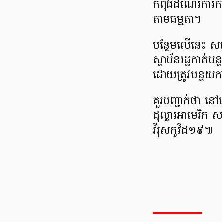
កំពុង​ដំណើរការការ
តាម​ធម្មតា។
បន្ថែម​លើនេះ សម្ដេ
ស្ថាប័នរដ្ឋ​កាត់ប
ដោយត្រូវ​​បន្ថយ
គួរបញ្ជាក់ថា នៅ
ដុល្លារ​អាមេរិក ស
វីរុស​កូវីដ១៩៕