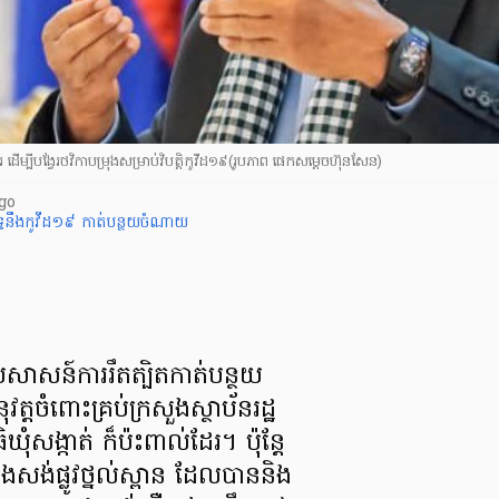
្បីបង្វែរថវិកាបម្រុងសម្រាប់វិបត្តិកូវីដ១៩(រូបភាព ផេកសម្តេចហ៊ុនសែន)
go
ទ្ធនឹងកូវីដ១៩
កាត់បន្ថយចំណាយ
រសាសន៍​ការរឹតត្បិត​កាត់បន្ថយ​
្ត​ចំពោះ​គ្រប់ក្រសួង​ស្ថាប័នរដ្ឋ​
​ឃុំ​សង្កាត់ ក៏ប៉ះពាល់ដែរ។ ប៉ុន្តែ
សង់​ផ្លូវថ្នល់​ស្ពាន ដែលបាន​និង