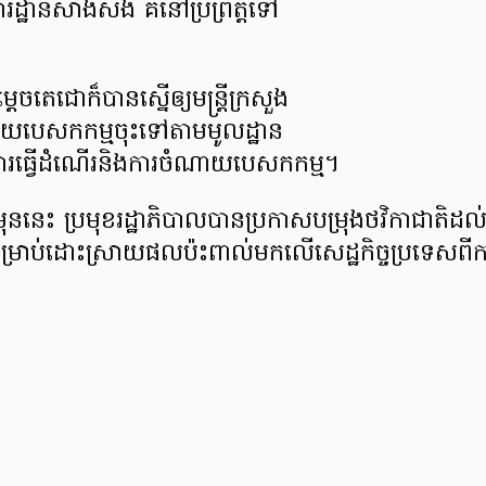
ដ្ឋាន​សាងសង់ គឺ​នៅ​ប្រព្រឹត្តទៅ​
ចតេជោ​ក៏បាន​ស្នើ​ឲ្យ​មន្ត្រី​ក្រសួង
ន្ថយ​បេសកកម្ម​ចុះ​ទៅ​តាម​មូលដ្ឋាន
​ការធ្វើដំណើរនិងការចំណាយ​បេសកកម្ម។
មុននេះ ប្រមុខ​រដ្ឋាភិបាល​បានប្រកាស​បម្រុង​ថវិកា​ជាតិ
ម្រាប់​ដោះស្រាយ​ផល​ប៉ះពាល់​មក​លើ​សេដ្ឋកិច្ច​ប្រទេស​ ពី​កា