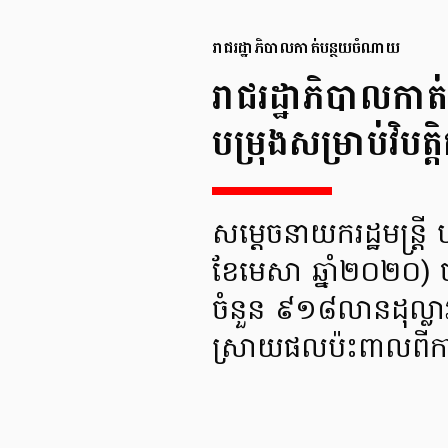
រាជ​រដ្ឋាភិបាលកាត់បន្ថយចំណាយ
រាជ​រដ្ឋាភិបាលកា
បម្រុងសម្រាប់វិបត្ត
សម្ដេចនាយករដ្ឋមន្ត្រី
ខែមេសា ឆ្នាំ២០២០) ថ
ចំនួន ៩១៨លានដុល្លារអ
ស្រាយផលប៉ះពាលពីកា