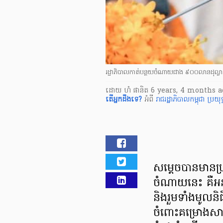
រដ្ឋាភិបាលកាត់បន្ថយចំណាយជាង ៩០០លានដុល្លារ ដើម
ដោយ
ហំ ផានិត
6 years, 4 months a
តើ​អ្នក​ដឹងទេ?
អំពី
រាជរដ្ឋាភិបាលកម្ពុជា
ប្រយុ
សម្ដេច​បាន​មានប្
ចំណាយ​នេះ គឺ​អនុវត
និងរួមទាំង​មូលនិធិ
ចំពោះ​គម្រោង​សាង