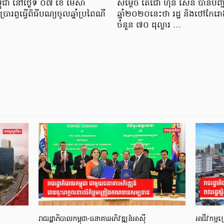
្ពុជា នៅថ្ងៃទី ០៧ ខែ មេសា
សម្តេច តេជោ ហ៊ុន សែន បានបញ្ជ
ារព្ធធ្វើពិធីបណ្យចូលឆ្នាំប្រពៃណី
ឆ្នាំ២០២០នេះថា រដ្ឋ និងថៅកែរោងច
ចំនួន ៧០ ដុល្លារ …
រាជរដ្ឋាភិបាលកម្ពុជា-ធនាគារអភិវឌ្ឍន៍អាស៊ី
អាជីវកម្មក្