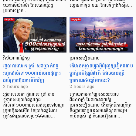
(Min Aung Hlaing) មេដឹកនាំរបប
លោក ដូណាល់ ត្រាំ ថា កំពុងលេង
យោធាមីយ៉ាន់ម៉ា ដែលបានធ្វើរដ្ឋ
ល្ខោនការទូត ខណៈដែលទីក្រុងវ៉ាស៊ីន…
ប្រហារទម្លាក…
វិស័យ​ពាណិជ្ជកម្ម
ប្រទេសវៀតណាម
រដ្ឋបាលលោក ត្រាំ សងប្រាក់ពន្ធ
តើមានកត្តាចម្បងអ្វីជំរុញឱ្យវៀតណាម
រហូតដល់ទៅ១០០ពាន់លានដុល្លារ
ប្តូរគំរូអភិវឌ្ឍន៍ជាតិ ដែលបានប្រើ
ដល់ក្រុមហ៊ុនអាម៉េរិកវិញ
ប្រមាណ៤០ឆ្នាំមកនេះ?
2 hours ago
2 hours ago
រដ្ឋបាលលោក ដូណាល់ ត្រាំ បាន​
ក្រោយការអភិវឌ្ឍអស់រយៈពេល
ទូទាត់សងប្រាក់ពន្ធរហូត
ជិត៤០ឆ្នាំ ដែលបានជួយឱ្យ​
ដល់ទៅ១០០ពាន់លានដុល្លារទៅបណ្ដា
ប្រទេសវៀតណាម ងើប​ផុតពីភាពក្រីក្រ
ក្រុមហ៊ុនអាម៉េរិក នៃប្រាក់ពន្ធដែល
និងក្លាយជាប្រទេសមានចំណូលមធ្យម
ត្រូវសងត្រលប់សរុប១៦៦ពាន…
កម្រិតខ្ពស់ រដ្ឋាភិបាលវៀតណា…