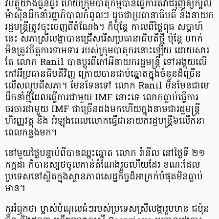
វិបត្តិ​យ៉ាងធ្ងន់ធ្ងរ ហើយ​ក្រុម​បាតុកម្ម​បាន​ធ្វើការ​តវ៉ា​ជំរុញ​ឲ្យ​ក្ប​ល​
ម៉ាស៊ីន​ដឹកនាំ​រដ្ឋាភិបាល​កំពូល​ៗ ដូច​ជា​ប្រធានាធិបតី និង​នាយក​
រដ្ឋមន្ត្រី​ត្រូវ​ចុះ​ចេញពី​តំណែង​។ ក៏​ប៉ុន្ដែ កាលពី​ថ្ងៃ​ពុធ ស​ប្តា​ហ៍​
នេះ សភា​ស្រី​លង្កា​បាន​ជ្រើសរើស​ប្រធានាធិបតី​ថ្មី ប៉ុន្ដែ ហាក់​
មិន​ត្រូវ​ចិត្តការ​ទាមទារ របស់​ក្រុម​បាតុករ​នោះ​ឡើយ ដោយសារ​
តែ លោក Ranil បាន​ប្ដូរ​ពី​កៅអី​នាយក​រដ្ឋមន្ត្រី ទៅ​អង្គុយ​លើ​
កៅអី​ប្រធាន​ធិ​បតី​វិញ ក្រោយ​បាន​ជាប់​ឆ្នោត​ក្នុង​ចំនួន​ដ៏​ច្រើន​
លើសលុប​ពី​សភា​។ មែនទែន​ទៅ លោក Ranil មិនមែន​ជា​មេ
ដឹកនាំ​ថ្មី​ដែល​ធ្វើការ​ជាមួយ IMF នោះ​ទេ លោក​ធ្លាប់​ធ្វើការ​
ចរចារ​ជាមួយ IMF ជា​ច្រើន​ដង​មក​ហើយ​ក្នុង​នាម​ជា​រដ្ឋមន្ត្រី​
ហិរញ្ញវត្ថុ និង អំឡុង​ពេល​លោក​ធ្វើ​ជា​នាយក​រដ្ឋមន្ត្រី​៦​លើក​នា​
ពេល​កន្លង​មក​។
នៅ​មួយ​ថ្ងៃ​បន្ទាប់​ពី​បាន​ឈ្នះ​ឆ្នោត លោក រ៉ា​នី​ល នៅ​ថ្ងៃ​ទី ២១
កក្កដា ក៏​បាន​ស្បថ​ចូល​កាន់​តំណែង​រួច​ហើយ​ដែរ ខណៈ​ដែល​
ប្រទេស​នៅ​ស្ថិត​ក្នុង​ស្ថានភាព​សេដ្ឋកិច្ច​ដ៏​អាក្រក់​បំផុត​មិន​ធ្លាប់​
មាន​។
គួរ​រំឭក​ថា ម្ចាស់បំណុល​ធំ​ៗ​របស់​ប្រទេស​ស្រី​លង្កា​រួម​មាន ជប៉ុន