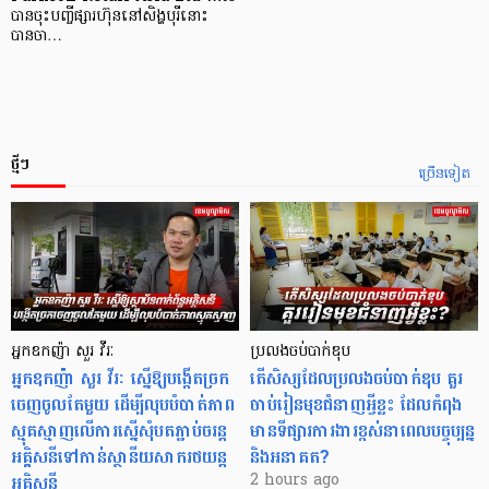
បានចុះបញ្ចីផ្សារហ៊ុននៅសិង្ហបុរីនោះ
បានចា…
ថ្មីៗ
ច្រើនទៀត
អ្នកឧកញ៉ា សួរ វីរៈ
ប្រលងចប់បាក់ឌុប
អ្នកឧកញ៉ា សួរ វីរៈ ស្នើឱ្យបង្កើតច្រក
តើសិស្សដែលប្រលងចប់បាក់ឌុប គួរ
ចេញចូលតែមួយ ដើម្បីលុបបំបាត់ភាព
ចាប់រៀនមុខជំនាញអ្វីខ្លះ ដែលកំពុង
ស្មុគស្មាញលើការស្នើសុំបតភ្ជាប់ចរន្ត
មានទីផ្សារការងារខ្ពស់នាពេលបច្ចុប្បន្ន
អគ្គិសនីទៅកាន់ស្ថានីយសាករថយន្ត
និងអនាគត?
អគ្គិសនី
2 hours ago