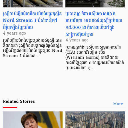
រុស្ស៊ីចាប់ផ្តើមដំណើការបំពង់បង្ហូរឧស្ម័ន
ប្រធានភ្នាក់ងារស៊ើបការសម្ងាត់
Nord Stream 1 ដ៏សំខាន់ទៅ
អាមេរិកថា មានកងទ័ពរុស្ស៊ីប្រហែល
អឺរ៉ុបឡើងវិញហើយ
១៥.០០០ នាក់បានពលីនៅក្នុង
សង្គ្រាមអ៊ុយក្រែន
4 years ago
4 years ago
ប្រតិបត្តិករបំពង់បង្ហូរប្រេងរបស់រុស្ស៊ី បាន
និយាយថា រុស្ស៊ីកំពុងបន្តការផ្គត់ផ្គង់ឧស្ម័ន
ប្រធានភ្នាក់ងារស៊ើបការសម្ងាត់អាមេរិក
ឡើងវិញតាមរយៈបំពង់បង្ហូរប្រេង Nord
(CIA) លោកវីលៀម ប៊ើន
Stream 1 ដ៏សំខាន…
(William Burns) បាននិយាយ
កាលពីថ្ងៃពុធថា សហរដ្ឋអាមេរិកបានប៉ាន់
ប្រមាណដឹងថា ក្…
Related Stories
More