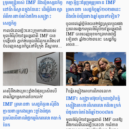
ក្រុមមន្ត្រីរបស់ IMF នឹងធ្វើទស្សនកិច្ច
កត្តាអ្វីខ្លះជំរុញឲ្យប្រធាន IMF
នៅប៉ាគីស្ថានក្នុងខែនេះ ដើម្បីពិភាក្សា
ព្រមានថា សេដ្ឋកិច្ចឆ្នាំ២០២៣នេះ
អំពីការជាប់គាំងថវិកាសង្គ្រោះ
នឹងយ៉ាប់យ៉ឺនជាងឆ្នាំមុនទៅទៀត?
សេដ្ឋកិច្ច
ចូលដល់ឆ្នាំថ្មីមិនបាន២ថ្ងៃស្រួលបួលផង
ប្រធានអង្គការមូលនិធិរូបិយវត្ថុអន្តរជាតិ
កាលពីពេលថ្មីៗនេះក្រុមការងាររបស់
IMF បានចេញមុខមកព្រមានជាថ្មី
មូលនិធិរូបិយវត្ថុអន្តរជាតិ IMF បាន
ទៀតថា ឆ្នាំ២០២៣នេះ សេដ្ឋកិច្ច
បង្ហើបថា ភ្នាក់ងារមូលនិធិពួកគេនឹងទៅ
អាចន…
បំពេញទស្សនកិច្ចនៅទីក្រុង អ៊ីស្លាមម…
អាស៊ីនឹងរងគ្រោះខ្លាំងបំផុតប្រសិនបើ
វិបត្តិស្បៀងអាហារពិភពលោក
ពាណិជ្ជកម្មសកលបែកបាក់!
IMF៖ សង្គ្រាមអ៊ុយក្រែនបង្កវិបត្តិ
IMF ព្រមានថា សេដ្ឋកិច្ចអាស៊ីនឹង
ស្បៀងអាហារពិភពលោកដ៏អាក្រក់
ក្លាយជាអ្នករងគ្រោះខ្លាំងបំផុត
បំផុតចាប់តាំងពីឆ្នាំ២០០៨មក
ប្រសិនបើពាណិជ្ជកម្មពិភពលោកបាក់
មូលនិធិរូបិយវត្ថុអន្តរជាតិ IMF បានឱ្យ
បែក
ដឹងកាលពីពេលថ្មីៗនេះថា ការរំខាន