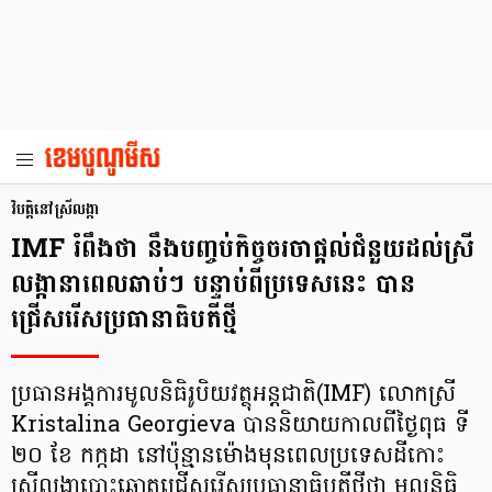
វិបត្តិនៅស្រីលង្កា
IMF រំពឹងថា នឹងបញ្ចប់កិច្ចចរចាផ្តល់ជំនួយដល់ស្រី
លង្កានាពេលឆាប់ៗ បន្ទាប់ពីប្រទេសនេះ បាន
ជ្រើសរើសប្រធានាធិបតីថ្មី
ប្រធានអង្គការមូលនិធិរូបិយវត្ថុអន្តជាតិ(IMF) លោកស្រី
Kristalina Georgieva បាននិយាយកាលពីថ្ងៃពុធ ទី
២០ ខែ កក្កដា នៅប៉ុន្មានម៉ោងមុនពេលប្រទេសដីកោះ
ស្រីលង្កាបោះឆ្នោតជ្រើសរើសប្រធានាធិបតីថ្មីថា មូលនិធិ