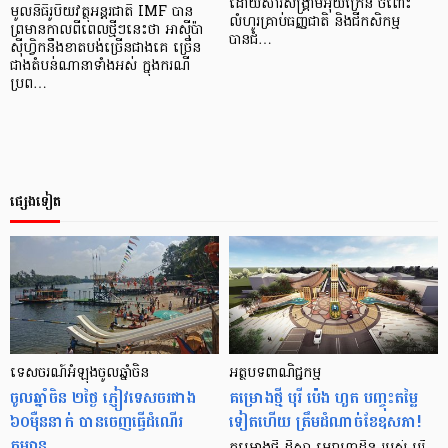
ដោយសារសង្គ្រាមអ៊ុយក្រែន ចំពោះ
មូលនិធិរូបិយវត្ថុអន្តរជាតិ IMF បាន
លំហូរគ្រាប់ធញ្ញជាតិ និងជីកសិកម្ម
ព្រមានកាលពីពេលថ្មីៗនេះថា អាស៊ីប៉ា
បានជំ…
ស៊ីហ្វិកនឹងខាតបង់ច្រើនជាងគេ ច្រើន
ជាងតំបន់ណានាទាំងអស់ ក្នុងករណី
ប្រព…
ផ្សេងទៀត
ទេសចរណ៍អំឡុងចូលឆ្នាំចិន
អត្ថបទ​ពាណិជ្ជកម្ម
ចូលឆ្នាំចិន ២ថ្ងៃ ភ្ញៀវទេសចរជាង
គម្រោងថ្មី បុរី ប៉េង ហួត បញ្ចុះ​តម្លៃ​
៦០ម៉ឺននាក់ បានចេញធ្វើដំណើរ
ទៀតហើយ ត្រឹម​ដំណាច់​ខែ​ឧសភា!
កម្សាន្ដ