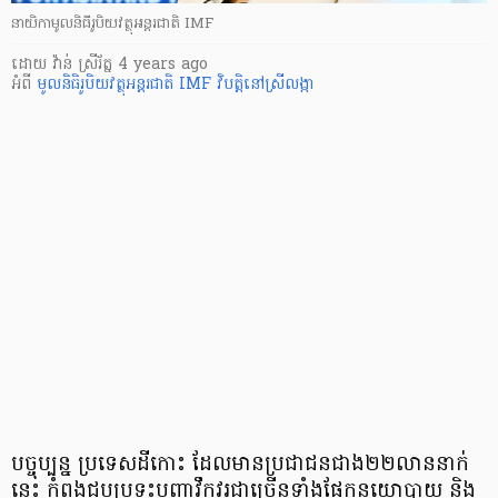
នាយិកាមូលនិធីរូបិយវត្ថុអន្តរជាតិ IMF
ដោយ
វ៉ាន់ ស្រីរ័ត្ន
4 years ago
អំពី
មូលនិធិរូបិយវត្ថុអន្តរជាតិ IMF
វិបត្តិនៅស្រីលង្កា
បច្ចុប្បន្ន ប្រទេស​ដី​កោះ ដែល​មាន​ប្រជាជន​ជាង​២២​លាន​នាក់​
នេះ កំពុង​ជួប​ប្រទះ​បញ្ហា​វឹកវរ​ជា​ច្រើន​ទាំង​ផ្នែក​នយោបាយ និង​