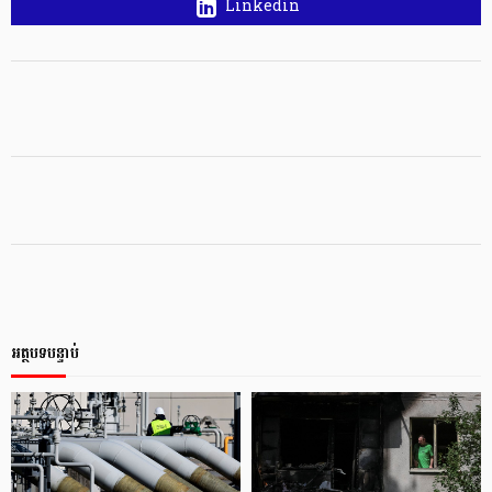
Linkedin
អត្ថបទបន្ទាប់