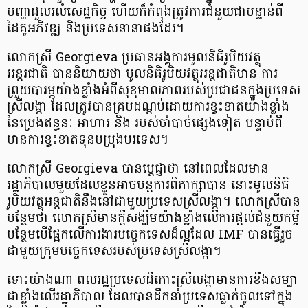
បញ្ហា​ដួល​រលំ​សេដ្ឋកិច្ច ហើយ​ក៏​កំពុង​ត្រូវការ​ជំនួយ​ជា​បន្ទាន់​ពី​
ដៃគូ​អភិវឌ្ឍ និង​ប្រទេស​នានា​ផង​ដែរ​។
លោកស្រី Georgieva ប្រធាន​អង្គការ​មូលនិធិ​រូបិយ​វត្ថុ​
អន្តរជាតិ បាន​និយាយ​ថា មូលនិធិ​រូបិយ​វត្ថុ​អន្តជាតិ​មាន ការ​
ព្រួយបារម្ភ​យ៉ាង​ខ្លាំង​អំពី​សុខុមាលភាព​របស់​ប្រជាជន​ក្នុង​ប្រទេស​
ស្រី​លង្កា ដែល​ត្រូវ​បាន​គ្របដណ្តប់​ដោយ​ការ​ខ្វះខាត​យ៉ាង​ខ្លាំង​
នៃ​ប្រេងឥន្ធនៈ អាហារ និង របស់​ចាំបាច់​ផ្សេង​ទៀត បន្ទាប់​ពី​
មានការ​ខ្វះខាត​ទុនបម្រុង​បរទេស​។
លោកស្រី Georgieva បាន​ប្តេជ្ញា​ថា នៅ​ពេល​ដែល​មាន​
រដ្ឋាភិបាល​មួយ​ដែល​ខ្លួន​អាច​បន្ត​ការ​ពិភាក្សា​បាន នោះ​មូលនិធិ​
រូបិយ​វត្ថុ​អន្តជាតិ​នឹង​នៅ​ជាមួយ​ប្រទេស​ស្រី​លង្កា​។ លោកស្រី​បាន​
បន្ថែម​ថា លោកស្រី​មាន​ក្តី​សង្ឃឹម​យ៉ាង​ខ្លាំង​លើ​ការ​ផ្តល់​ជំនួយ​កម្ចី​
បន្ថែម​បើ​ផ្អែក​លើ​ការងារ​បច្ចេកទេស​ដ៏​ល្អ​ដែល IMF បាន​ធ្វើ​រួច​
ជាមួយ​ក្រុមបច្ចេកទេស​របស់​ប្រទេស​ស្រី​លង្កា​។
ទោះ​យ៉ាងណា ពលរដ្ឋ​ប្រទេស​ដី​កោះ​ស្រី​លង្កា​មានការ​ខឹងសម្បា​
ជា​ខ្លាំង​លើ​រដ្ឋាភិបាល ដែល​បាន​ដឹកនាំ​ប្រទេស​ធ្លាក់​ចូល​ទៅ​ក្នុង​