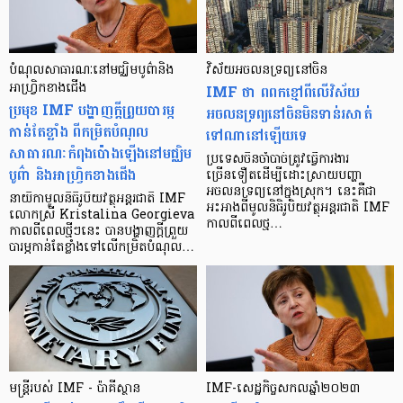
បំណុលសាធារណៈនៅមជ្ឈិមបូព៌ានិង
វិស័យអចលនទ្រព្យនៅចិន
អាហ្រ្វិកខាងជើង
IMF ថា ពពកខ្មៅពីលើវិស័យ
ប្រមុខ IMF បង្ហាញក្ដីព្រួយបារម្ភ
អចលនទ្រព្យនៅចិនមិនទាន់រសាត់
កាន់តែខ្លាំង ពីកម្រិតបំណុល
ទៅណានៅឡើយទេ
សាធារណៈកំពុងប៉ោងឡើងនៅមជ្ឈិម
ប្រទេសចិនចាំបាច់ត្រូវធ្វើការងារ
បូព៌ា និងអាហ្រ្វិកខាងជើង
ច្រើនទឿតដើម្បីដោះស្រាយបញ្ហា
អចលនទ្រព្យនៅក្នុងស្រុក។ នេះគឺជា
នាយិកាមូលនិធិរូបិយវត្ថុអន្តរជាតិ IMF
អះអាងពីមូលនិធិរូបិយវត្ថុអន្តរជាតិ IMF
លោកស្រី Kristalina Georgieva
កាលពីពេលថ្ម…
កាលពីពេលថ្មីៗនេះ បានបង្ហាញក្តីព្រួយ
បារម្ភកាន់តែខ្លាំងទៅលើកម្រិតបំណុល…
មន្ត្រីរបស់ IMF - ប៉ាគីស្ថាន
IMF-សេដ្ឋកិច្ចសកលឆ្នាំ២០២៣