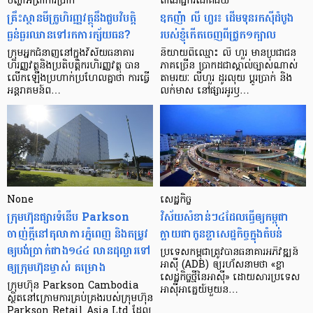
បញ្ហា​អត្រា​ការប្រាក់
ពាណិជ្ជករជោគជ័យ
គ្រឹះស្ថាន​មីក្រូ​ហិរញ្ញវត្ថុ​នឹង​ជួប​វិបត្តិ​
ឧកញ៉ា លី ហួរ៖ ដើមទុនរកស៊ីដំបូង
ធ្ងន់ធ្ងរ​ឈាន​ទៅ​រក​ការ​ក្ស័យធន?
របស់ខ្ញុំកើតចេញពីជ្រូក១ក្បាល
ក្រុម​អ្នក​ជំនាញ​នៅ​ក្នុង​វិស័យ​ធនាគារ
និយាយ​ពី​ឈ្មោះ លី ហួរ មាន​ប្រជាជន​
ហិរញ្ញវត្ថុ​និង​ប្រតិបត្តិករ​ហិរញ្ញ​វត្ថុ បាន​​
ភាគ​ច្រើន ប្រាកដ​ជា​ស្គាល់​ច្បាស់​ណាស់
លើក​ឡើង​ប្រហាក់​ប្រហែល​គ្នា​ថា ការ​ធ្វើ​
តាមរយៈ លីហួរ ដូរ​លុយ ប្តូរ​បា្រក់ និង​
អន្តរាគមន៍​ព…
លក់​មាស នៅ​ផ្សារ​អូរ​ឫ…
None
សេដ្ឋកិច្ច​
ក្រុមហ៊ុនផ្សារទំនើប Parkson
វិស័យ​សំខាន់ៗ​៤​ដែល​ធ្វើ​ឲ្យ​កម្ពុជា​
ចាញ់ក្ដីនៅតុលាការភ្នំពេញ និងតម្រូវ
ក្លាយ​ជា​កូន​ខ្លា​សេដ្ឋកិច្ច​ក្នុង​តំបន់
ឲ្យបង់ប្រាក់ជាង១៤៤ លានដុល្លារទៅ
ប្រទេស​កម្ពុជា​ត្រូវ​បាន​ធនាគារ​អភិវឌ្ឍន៍​
ឲ្យក្រុមហ៊ុនម្ចាស់ គម្រោង
អាស៊ី (ADB) ឲ្យ​រហ័ស​នាមថា «ខ្លា​
សេដ្ឋកិច្ច​ថ្មី​នៃ​អាស៊ី» ដោយសារ​ប្រទេស​
ក្រុមហ៊ុន Parkson Cambodia
អាស៊ី​អាគ្នេយ៍​មួយ​ន…
ស្ថិតនៅក្រោមការគ្រប់គ្រងរបស់ក្រុមហ៊ុន
Parkson Retail Asia Ltd ដែល