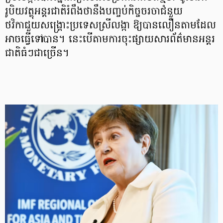
រូបិយវត្ថុអន្តរជាតិរំពឹងថានឹងបញ្ចប់កិច្ចចរចាជំនួយ
ថវិកាជួយសង្គ្រោះប្រទេសស្រីលង្កា ឱ្យបានលឿនតាមដែល
អាចធ្វើទៅបាន។ នេះបើតាមការចុះផ្សាយសារព័ត៌មានអន្តរ
ជាតិធំៗជាច្រើន។