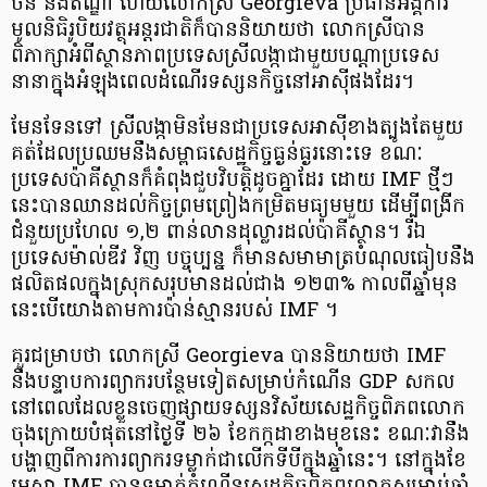
ចិន និង​ឥណ្ឌា ហើយ​លោកស្រី Georgieva ប្រធាន​អង្គការ​
មូលនិធិ​រូបិយ​វត្ថុ​អន្តរជាតិ​ក៏​បាន​និយាយ​ថា លោកស្រី​បាន​
ពិភាក្សា​អំពី​ស្ថានភាព​ប្រទេស​ស្រី​លង្កា​ជាមួយ​បណ្តា​ប្រទេស​
នានា​ក្នុងអំឡុងពេល​ដំណើរ​ទស្សនកិច្ច​នៅ​អាស៊ី​ផង​ដែរ​។
មែនទែន​ទៅ ស្រី​លង្កា​មិនមែន​ជា​ប្រទេស​អាស៊ី​ខាងត្បូង​តែ​មួយ​
គត់​ដែល​ប្រឈម​នឹង​សម្ពាធ​សេដ្ឋកិច្ច​ធ្ងន់ធ្ងរ​នោះ​ទេ ខណៈ​
ប្រទេស​ប៉ា​គី​ស្ថាន​ក៏​គំ​ពុង​ជួប​វិបត្តិ​ដូច​គ្នា​ដែរ ដោយ IMF ថ្មី​ៗ​
នេះ​បាន​ឈាន​ដល់​កិច្ចព្រមព្រៀង​កម្រិត​មធ្យម​មួយ ដើម្បី​ពង្រីក​
ជំនួយ​ប្រហែល ១,២ ពាន់​លាន​ដុល្លារ​ដល់​ប៉ា​គី​ស្ថាន​។ រីឯ
ប្រទេស​ម៉ា​ល់​ឌី​វ វិញ បច្ចុប្បន្ន ក៏​មាន​សមាមាត្រ​បំណុល​ធៀប​នឹង​
ផលិតផល​ក្នុងស្រុក​សរុប​មាន​ដល់​ជាង ១២៣% កាលពី​ឆ្នាំ​មុន
នេះ​បើ​យោង​តាម​ការ​ប៉ាន់ស្មាន​របស់ IMF ។
គួរ​ជម្រាប​ថា លោកស្រី Georgieva បាន​និយាយ​ថា IMF
នឹង​បន្ទាប​ការ​ព្យាករ​បន្ថែម​ទៀត​សម្រាប់​កំណើន GDP សកល
នៅ​ពេល​ដែល​ខ្លួន​ចេញផ្សាយ​ទស្សនវិស័យ​សេដ្ឋកិច្ច​ពិភពលោក​
ចុង​ក្រោយ​បំផុត​នៅ​ថ្ងៃ​ទី ២៦ ខែកក្កដា​ខាង​មុខ​នេះ ខណៈ​វា​នឹង​
បង្ហាញ​ពី​ការ​ការ​ព្យាករ​ទម្លាក់​ជា​លើក​ទី​បី​ក្នុងឆ្នាំនេះ​។ នៅ​ក្នុង​ខែ