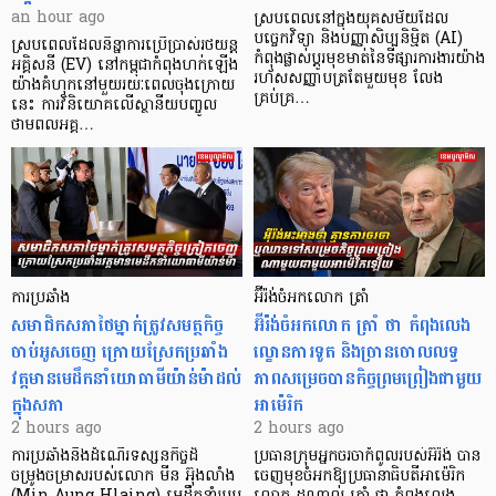
an hour ago
ស្របពេលនៅក្នុងយុគសម័យដែល
បច្ចេកវិទ្យា និងបញ្ញាសិប្បនិម្មិត (AI)
ស្របពេលដែលនិន្នាការប្រើប្រាស់រថយន្ត
កំពុងផ្លាស់ប្តូរមុខមាត់នៃទីផ្សារការងារយ៉ាង
អគ្គិសនី (EV) នៅកម្ពុជាកំពុងហក់ឡើង
រហ័សសញ្ញាបត្រតែមួយមុខ លែង
យ៉ាងគំហុកនៅមួយរយៈពេលចុងក្រោយ
គ្រប់គ្រ…
នេះ ការវិនិយោគលើស្ថានីយបញ្ចូល
ថាមពលអគ្គ…
ការប្រឆាំង
អ៊ីរ៉ង់ចំអកលោក ត្រាំ
សមាជិកសភាថៃម្នាក់ត្រូវសមត្ថកិច្ច
អ៊ីរ៉ង់ចំអកលោក ត្រាំ ថា កំពុងលេង
ចាប់អូសចេញ ក្រោយស្រែកប្រឆាំង
ល្ខោនការទូត និងច្រានចោលលទ្ធ
វត្តមានមេដឹកនាំយោធាមីយ៉ាន់ម៉ាដល់
ភាពសម្រេចបានកិច្ចព្រមព្រៀងជាមួយ
ក្នុងសភា
អាម៉េរិក
2 hours ago
2 hours ago
ការប្រឆាំងនឹងដំណើរទស្សនកិច្ចដ៏
ប្រធានក្រុមអ្នកចរចាកំពូលរបស់អ៊ីរ៉ង់ បាន
ចម្រូងចម្រាសរបស់លោក មីន អ៊ុងលាំង
ចេញមុខចំអកឱ្យប្រធានាធិបតីអាម៉េរិក