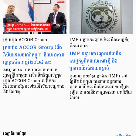
ក្រុមហ៊ុន ACCOR Group
IMF បន្ទាបការព្យាករកំណើនសេដ្ឋកិច្ច
ក្រុមហ៊ុន ACCOR Group រំពឹង
ពិភពលោក
IMF បន្ទាបការព្យាករកំណើន
វិស័យទេសចរណ៍កម្ពុជា នឹងមានភាព
សេដ្ឋកិច្ចពិភពលោកជាថ្មី និង
ល្អប្រសើរនៅឆ្នាំ២០២៤ នេះ
ព្រមានពីអតិផរណាខ្ពស់
សម្ដេចធិបតី ហ៊ុន ម៉ាណែត នាយក
រដ្ឋមន្រ្តីនៃកម្ពុជា លើកទឹកចិត្តដល់ក្រុម
មូលនិធិរូបិយវត្ថុអន្តរជាតិ (IMF) នៅ
ហ៊ុន ACCOR Group ពង្រីកការ
ថ្ងៃទី២៦កក្កដា បានកាត់បន្ថយការ
វិនិយោគបន្ថែមទៅលើវិស័យសណ្ឋាគារ
ព្យាករណ៍ពីកំណើនពិភពលោកជាថ្មីម្តង
និងវិស័យផ្…
ទៀត ជាមួយនឹងការព្រមានថា ហានិភ័យ
នៃការ…
ពេញនិយមបំផុត