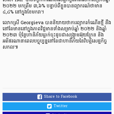
មេសា IMF បាន​ទម្លាក់​កំណើនសេដ្ឋកិច្ច​ពិភពលោក​សម្រាប់​ឆ្នាំ
២០២២ មក​ត្រឹម ៣,៦% បន្ទាប់​ពី​ខ្លួន​បាន​ព្យាករណ៍​ថា​មាន
៤,៤% នៅ​ក្នុង​ខែមករា​។
លោកស្រី Georgieva បាន​និយាយ​ថា​ការ​ព្យាករ​កំណើន​ថ្មី នឹង​
នៅ​តែ​មាននៅ​ក្នុង​ភាព​វិជ្ជមាន​ទាំង​សម្រាប់​ឆ្នាំ ២០២២ និង​ឆ្នាំ
២០២៣ ប៉ុន្តែ​ហានិភ័យ​ធ្លាក់​ចុះ​ដូច​ជា​សង្គ្រាម​អ៊ុយ​ក្រែ​ន និង​
អតិផរណា​នា​ពេល​បច្ចុប្បន្ន​នៅ​តែ​ជា​ហានិភ័យ​នៃ​វិបត្តិ​សេដ្ឋកិច្ច​
សកល​៕
Share to Facebook
Twitter