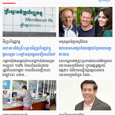
ច្រើនទៀត
មីក្រូ​ហិរញ្ញវត្ថុ
មនុស្ស​ធម៌​គ្មាន​ព្រំដែន
ធនាគារ​និង​គ្រឹះស្ថាន​មីក្រូ​ហិរញ្ញវត្ថុ​
ជន​បរទេស​៣​រូប​ដែល​ជួយ​ខ្មែរ​លេច​ធ្លោ​
ជួប«គ្រោះ»ក្តៅ​គគុក​មួយ​ទៀត​ហើយ!
ជាង​គេ
បន្ទាប់​ពី​រង​សម្ពាធ​​ពី​ការ​ទម្លាក់​ពិដាន​អត្រា​
លោកអ្នក​នាង​ខ្លះ​ប្រាកដ​ជា​បាន​​ដឹង​ឮ​តាម​
ការ​ប្រាក់ ១៨​% ដែល​កំណត់​ដោយ​
រយៈ​ការ​អាន​ព័ត៌មាន ឬ​ការ​ផ្សព្វផ្សាយ​
រដ្ឋាភិបាល​កម្ពុជា កាល​ពី​ពេល​ថ្មីៗ​នេះ
ផ្សេងៗ អំពី​ភាព​ល្បីល្បាញ​របស់​ជន​
ឥឡូវ​នេះ ធនាគ…
បរទេស​មួយ​ចំនួន ដែល…