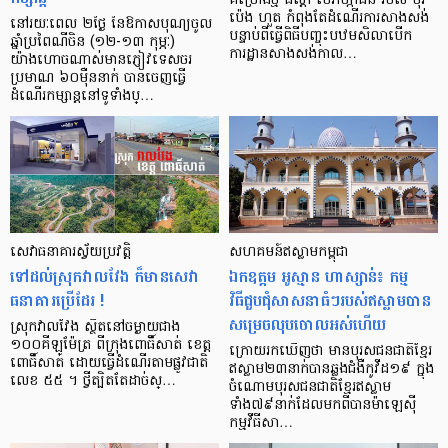
គម្រោងថ្មី ដឹស្តា មេរាហ្កាដិន របស់ បុរី
ប៉េង ហួត កំពុងតែ​ដំណើរការ​សាងសង់
នៅរយៈពេល ២ថ្ងៃ នៃឱកាសបុណ្យចូល
បន្ទាប់ពី​ធ្វើ​ពិធី​បញ្ចុះ​បឋម​សិលា​បើក​
ឆ្នាំប្រពៃណីចិន (១២-១៣ កុម្ភៈ)
ការដ្ឋាន​សាងសង់​កាល…
យ៉ាងហោចណាស់មានភ្ញៀវទេសចរ
ប្រមាណ ៦០ម៉ឺននាក់ បានចេញធ្វើ
ដំណើរកម្សាន្ដនៅទូទាំងប្…
សេវាធនាគារស្វ័យប្រវត្តិ
សហគមន៍ឥស្លាមកម្ពុជា
ទៅដល់ស្រុកវាលវែង ក៏មានសេវា
ឯកឧត្តម អូ​ស្មាន ហា​ស្សាន់៖ កម្ម
ធនាគារប្រើដែរ !
វិធីជួបជុំសាសនាធំៗរបស់ឥស្លាមបាន
សម្រេចលុបចោលអស់ហើយ
ស្រុក​វាលវែង​ ស្ថិតនៅចម្ងាយ​ជាង
១០០គីឡូម៉ែត្រ​ ពីក្រុង​ពោធិ៍សាត់ ខេត្ត
ក្រោយរកឃើញថា មានបុរសជនជាតិខ្មែរ
ពោធិ៍សាត់ ដោយធ្វើ​ដំណើរតាម​ផ្លូវ​ជាតិ​
ឥស្លាម២៣នាក់បានឆ្លងជំងឺកូវីដ១៩ ក្នុង
លេខ ៥៥ ។ ថ្វីត្បិតតែដាច់​ស្…
ចំណោមបុរសជនជាតិខ្មែរឥស្លាម
ទាំង៧៩នាក់ដែលមកពីបានម៉ាឡេស៊ី
កម្មវីធីសា…