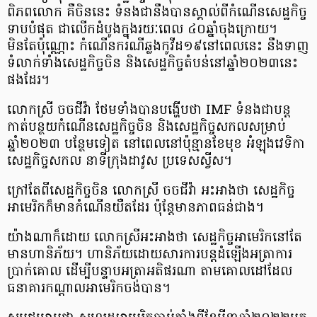
ពិភពលោក គឺចិននេះ ទំនងជានឹងបានស្គាល់ពីកំណើនសេដ្ឋកិច្ច
ទាបបំផុត ជាលើកដំបូងក្នុងរយៈពេល ៤០ឆ្នាំចុងក្រោយ។
មិនតែប៉ុណ្ណោះ កំណើនករណីឆ្លងកូវីដ១៩នៅពេលនេះ នឹងទាញ
ទំលាក់ទាំងសេដ្ឋកិច្ចចិន និងសេដ្ឋកិច្ចតំបន់នៅឆ្នាំ២០២៣នេះ
ផងដែរ។
លោកស្រី ចចជីវ៉ា ថែមទាំងបានបង្ហើបថា IMF ទំនងជាបន្ត
កាត់បន្ថយកំណើនសេដ្ឋកិច្ចចិន និងសេដ្ឋកិច្ចសកលសម្រាប់
ឆ្នាំ២០២៣ បន្ថែមទៀត នៅពេលនៅប៉ុន្មានខែមុខ អំឡុងវេទិកា
សេដ្ឋកិច្ចសកល នាទីក្រុងដាវូស ប្រទេសស្វីស។
ក្រៅតែពីសេដ្ឋកិច្ចចិន លោកស្រី ចចជីវ៉ា អះអាងថា សេដ្ឋកិច្ច
អាមេរិកក៏មានកំណើនយឺតដែរ ប៉ុន្តែមានភាពធន់ជាង។
យ៉ាងណាក៏ដោយ លោកស្រីអះអាងថា សេដ្ឋកិច្ចអាមេរិកនៅតែ
មានហានិភ័យ។ ហានិភ័យដោយសារការបន្តដំឡើងអត្រាការ
ប្រាក់គោល ដើម្បីបន្ទាបអត្រាអតិផរណា តាមគោលដៅដែល
ធនាគារកណ្តាលអាមេរិកចង់បាន។