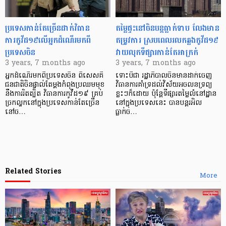
ប្រទេសកាន់តែច្រើនដាក់វិធាន
តម្លៃផ្ទះនៅចិនបន្តធ្លាក់ទាប លែងមាន
ការកូវីដ១៩លើអ្នកដំណើរមកពី
តម្រូវការ ស្របពេលរលកឆ្លងកូវីដ១៩
ប្រទេសចិន
វាយលុកទីផ្សារកាន់តែអាក្រក់
3 years, 7 months ago
3 years, 7 months ago
អ្នកដំណើរមកពីប្រទេសចិន ពិសេសគឺ
ទោះបីជា រដ្ឋាភិបាលចិនមានដាក់ចេញ
ជនជាតិចិនផ្ទាល់តែម្តងកំពុងប្រឈមមុខ
វិធានការគាំទ្រដល់វិស័យអចលនទ្រព្យ
នឹងការរិតត្បិត វិធានការកូវីដ១៩ គ្រប់
ខ្លះៗក៏ដោយ ប៉ុន្ដែទីផ្សារតម្លៃលំនៅដ្ឋាន
ច្រកល្ហកនៅក្នុងប្រទេសកាន់តែច្រើន
នៅក្នុងប្រទេសនេះ បានបន្តរអិល
នៅច…
ធ្លាក់ច…
Related Stories
More