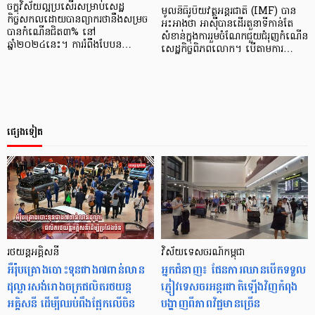
ចក្ខុវិស័យល្អប្រសើរសម្រាប់សេដ្ឋ
មូលនិធិរូបិយវត្ថុអន្តរជាតិ (IMF) បាន
កិច្ចសកលដោយបានព្យាករថានឹងសម្រច
អះអាងថា អាស៊ីបានដើរតួនាទីកាន់តែ
បានកំណើនជិត៣% នៅ
សំខាន់ក្នុងការរួមចំណែកជួយជំរុញកំណើន
ឆ្នាំ២០២៤នេះ។ ការរំពឹងបែបន…
សេដ្ឋកិច្ចពិភពលោក។ បើតាមការ…
ផ្សេងទៀត
រថយន្តអគ្គិសនី
វិស័យទេសចរណ៍កម្ពុជា
អឺរ៉ុបគ្រោងបោះទុនជាង៧ពាន់លាន
អ្នកជំនាញ៖ ផែនការឈានបើកទទួល
ដុល្លារសង់រោងចក្រផលិតរថយន្ត
ភ្ញៀវទេសចរអន្តរជាតិឡើងវិញកំពុង
អគ្គិសនី ដើម្បីឈប់ពឹងផ្អែកលើចិន
បង្ហាញពីភាពវិជ្ជមានច្រើន