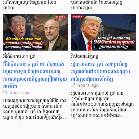
រហ័សសញ្ញាបត្រតែមួយមុខ លែង
យោធាមីយ៉ាន់ម៉ា ដែលបានធ្វើរដ្ឋ
គ្រប់គ្រ…
ប្រហារទម្លាក…
អ៊ីរ៉ង់ចំអកលោក ត្រាំ
វិស័យ​ពាណិជ្ជកម្ម
អ៊ីរ៉ង់ចំអកលោក ត្រាំ ថា កំពុងលេង
រដ្ឋបាលលោក ត្រាំ សងប្រាក់ពន្ធ
ល្ខោនការទូត និងច្រានចោលលទ្ធ
រហូតដល់ទៅ១០០ពាន់លានដុល្លារ
ភាពសម្រេចបានកិច្ចព្រមព្រៀងជាមួយ
ដល់ក្រុមហ៊ុនអាម៉េរិកវិញ
អាម៉េរិក
17 hours ago
17 hours ago
រដ្ឋបាលលោក ដូណាល់ ត្រាំ បាន​
ទូទាត់សងប្រាក់ពន្ធរហូត
ប្រធានក្រុមអ្នកចរចាកំពូលរបស់អ៊ីរ៉ង់ បាន
ដល់ទៅ១០០ពាន់លានដុល្លារទៅបណ្ដា
ចេញមុខចំអកឱ្យប្រធានាធិបតីអាម៉េរិក
ក្រុមហ៊ុនអាម៉េរិក នៃប្រាក់ពន្ធដែល
លោក ដូណាល់ ត្រាំ ថា កំពុងលេង
ត្រូវសងត្រលប់សរុប១៦៦ពាន…
ល្ខោនការទូត ខណៈដែលទីក្រុងវ៉ាស៊ីន…