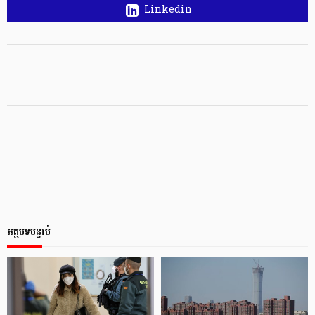
Linkedin
អត្ថបទបន្ទាប់