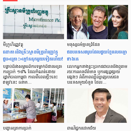
មីក្រូ​ហិរញ្ញវត្ថុ
មនុស្ស​ធម៌​គ្មាន​ព្រំដែន
ធនាគារ​និង​គ្រឹះស្ថាន​មីក្រូ​ហិរញ្ញវត្ថុ​
ជន​បរទេស​៣​រូប​ដែល​ជួយ​ខ្មែរ​លេច​ធ្លោ​
ជួប«គ្រោះ»ក្តៅ​គគុក​មួយ​ទៀត​ហើយ!
ជាង​គេ
បន្ទាប់​ពី​រង​សម្ពាធ​​ពី​ការ​ទម្លាក់​ពិដាន​អត្រា​
លោកអ្នក​នាង​ខ្លះ​ប្រាកដ​ជា​បាន​​ដឹង​ឮ​តាម​
ការ​ប្រាក់ ១៨​% ដែល​កំណត់​ដោយ​
រយៈ​ការ​អាន​ព័ត៌មាន ឬ​ការ​ផ្សព្វផ្សាយ​
រដ្ឋាភិបាល​កម្ពុជា កាល​ពី​ពេល​ថ្មីៗ​នេះ
ផ្សេងៗ អំពី​ភាព​ល្បីល្បាញ​របស់​ជន​
ឥឡូវ​នេះ ធនាគ…
បរទេស​មួយ​ចំនួន ដែល…
បញ្ហា​អត្រា​ការប្រាក់
ពាណិជ្ជករជោគជ័យ