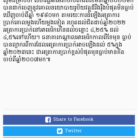
សូមជម្រាបថា សហរដ្ឋអាមេរិកចាប់តាំងពីខែមីនាឆ្នាំ២០២២មក
បានដាក់ចេញនូវគោលនយោបាយរូបិយវត្ថុដ៏រឹងរ៉ឹងបំផុតមិនធ្លាប់
ឃើញចាប់ពីឆ្នាំ ១៩៨០មក តាមរយៈការដំឡើងអត្រាការ
ប្រាក់គោលម្តងហើយម្តងទៀត រហូតដល់ជិតដាច់ឆ្នាំ២០២២
អត្រាការប្រាក់នៅអាមេរិកកើនដល់ចន្លោះ ៤,២៥% ដល់
៤,៥%ទៅហើយ។ ធនាគារកណ្តាលអាមេរិកកាលពីខែមុន ធ្លាប់
បានព្យាករពីការដែលអត្រាការប្រាក់អាចឡើងដល់ ៥%ក្នុង
ឆ្នាំ២០២៣នេះ ជាអត្រាការប្រាក់ខ្ពស់បំផុតមុនធ្លាប់មានគិត
ចាប់ពីឆ្នាំ២០០៧មក៕
Share to Facebook
Twitter