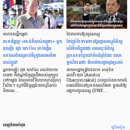
មហាសេដ្ឋី​កម្ពុជា
ថៃទាមទារឱ្យយូណេស្កូ
តារាជំនួញ «អាត់កឺ​របស់កម្ពុជា» អ្នក
ថៃឡាំប៉ាទាមទារឱ្យយូណេស្កូពិនិត្យ
ឧកញ៉ា ពុង ឃាវសែ ចាប់ផ្ដើម​
លើទឹកដីខ្លួនផង ពេលចុះពិនិត្យ
សាងសង់​គម្រោង​ទីក្រុង​រណប​ទី៣
ប្រាសាទខ្មែរនៅតំបន់ព្រំដែន ខណៈ
របស់ខ្លួន!
អ្នកវិភាគថា ជំហរថៃរេដូចចុងស្រល់
អ្នកឧកញ៉ា ពុង ឃាវសែ អាចនិយាយ
នាយករដ្ឋមន្ត្រីថៃលោក អានុទីន
បានថា គឺជាអ្នកជំនួញជើងចាស់មួយរូប
ឆានវីរៈគុល (Anutin
នៅកម្ពុជា ដែលមានវិនិយោគរកស៊ីពហុ
Charnvirakul) បានប្រាប់សហគមន៍
វិស័យ។ ក្រៅពីជំនួញធំៗជាច្រើនរាប់
ជនជាតិថៃនៅប្រទេសបារាំងថា ខ្លួនចង់ឱ្យ
មិនអស…
អង្គការយូណេស្កូ (UNE…
ពេញនិយមបំផុត
ច្រើនទៀត