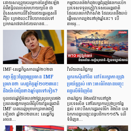
ដោយសារព្រួយបារម្ភកាន់តែខ្លាំងឡើង
កម្ពុជាបាននិងកំពុងបន្ដជំរុញផែនការបើក
អំពីឥទ្ធិពលរបស់មហាយក្យចិន ជា
ប្រទេសទទួលភ្ញៀវទេសចរអន្តរជាតិ
ពិសេសមកលើវិស័យរថយន្តអគ្គសនី
ដែលបានចាក់វ៉ាក់សាំង ដែលបាននឹងចាប់
អឺរ៉ុប គ្រោងបោះវិនិយោគដល់ទៅ
ផ្ដើមសាកល្បងនៅចុងឆ្នាំនេះ។ បើ
ប្រមាណ៧ពាន់៥រយលានដ…
តាមអ្…
IMF-សេដ្ឋកិច្ចសកលឆ្នាំ២០២៣
វិស័យពាណិជ្ជកម្ម
កត្តាអ្វីខ្លះជំរុញឲ្យប្រធាន IMF
អ្នករកស៊ីនៅចិន នៅតែរក្សាការប្រុង
ព្រមានថា សេដ្ឋកិច្ចឆ្នាំ២០២៣នេះ
ប្រយ័ត្នខ្ពស់ ទោះអាម៉េរិកបានបញ្ចុះ
នឹងយ៉ាប់យ៉ឺនជាងឆ្នាំមុនទៅទៀត?
ពន្ធលើទំនិញចិន
ចូលដល់ឆ្នាំថ្មីមិនបាន២ថ្ងៃស្រួលបួលផង
ពាណិជ្ជករ និងអាជីវករនៅក្នុង
ប្រធានអង្គការមូលនិធិរូបិយវត្ថុអន្តរជាតិ
ប្រទេសចិន នៅតែរក្សាការប្រុងប្រយ័ត្ន
IMF បានចេញមុខមកព្រមានជាថ្មី
ខ្ពស់ ទោះបីសហរដ្ឋអាម៉េរិក និងចិន បាន
ទៀតថា ឆ្នាំ២០២៣នេះ សេដ្ឋកិច្ច
ឯកភាពគ្នាបញ្ចុះពន្ធបដិការ១១៥% លើ
អាចន…
ទំនិញន…