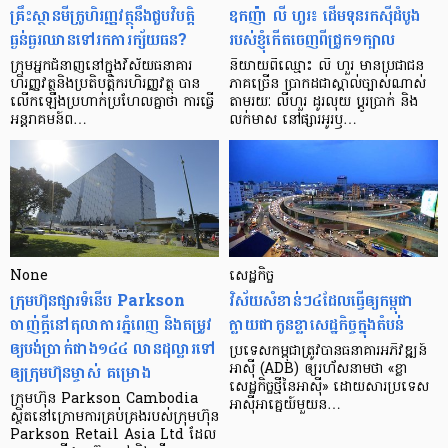
គ្រឹះស្ថាន​មីក្រូ​ហិរញ្ញវត្ថុ​នឹង​ជួប​វិបត្តិ​
ឧកញ៉ា លី ហួរ៖ ដើមទុនរកស៊ីដំបូង
ធ្ងន់ធ្ងរ​ឈាន​ទៅ​រក​ការ​ក្ស័យធន?
របស់ខ្ញុំកើតចេញពីជ្រូក១ក្បាល
ក្រុម​អ្នក​ជំនាញ​នៅ​ក្នុង​វិស័យ​ធនាគារ
និយាយ​ពី​ឈ្មោះ លី ហួរ មាន​ប្រជាជន​
ហិរញ្ញវត្ថុ​និង​ប្រតិបត្តិករ​ហិរញ្ញ​វត្ថុ បាន​​
ភាគ​ច្រើន ប្រាកដ​ជា​ស្គាល់​ច្បាស់​ណាស់
លើក​ឡើង​ប្រហាក់​ប្រហែល​គ្នា​ថា ការ​ធ្វើ​
តាមរយៈ លីហួរ ដូរ​លុយ ប្តូរ​បា្រក់ និង​
អន្តរាគមន៍​ព…
លក់​មាស នៅ​ផ្សារ​អូរ​ឫ…
None
សេដ្ឋកិច្ច​
ក្រុមហ៊ុនផ្សារទំនើប Parkson
វិស័យ​សំខាន់ៗ​៤​ដែល​ធ្វើ​ឲ្យ​កម្ពុជា​
ចាញ់ក្ដីនៅតុលាការភ្នំពេញ និងតម្រូវ
ក្លាយ​ជា​កូន​ខ្លា​សេដ្ឋកិច្ច​ក្នុង​តំបន់
ឲ្យបង់ប្រាក់ជាង១៤៤ លានដុល្លារទៅ
ប្រទេស​កម្ពុជា​ត្រូវ​បាន​ធនាគារ​អភិវឌ្ឍន៍​
ឲ្យក្រុមហ៊ុនម្ចាស់ គម្រោង
អាស៊ី (ADB) ឲ្យ​រហ័ស​នាមថា «ខ្លា​
សេដ្ឋកិច្ច​ថ្មី​នៃ​អាស៊ី» ដោយសារ​ប្រទេស​
ក្រុមហ៊ុន Parkson Cambodia
អាស៊ី​អាគ្នេយ៍​មួយ​ន…
ស្ថិតនៅក្រោមការគ្រប់គ្រងរបស់ក្រុមហ៊ុន
Parkson Retail Asia Ltd ដែល