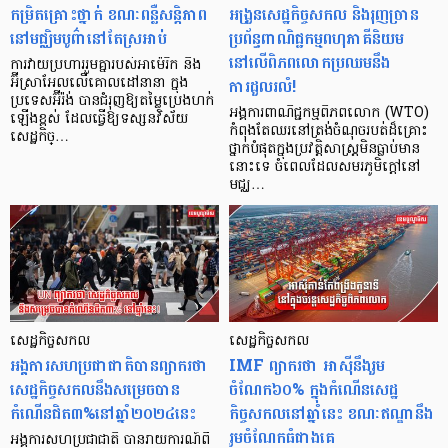
កម្រិតគ្រោះថ្នាក់ ខណៈពន្លឺសន្តិភាព
អង្រួនសេដ្ឋកិច្ចសកល និងរុញច្រាន
នៅមជ្ឈិមបូព៌ានៅតែស្រអាប់
ប្រព័ន្ធពាណិជ្ជកម្មពហុភាគីនិយម
នៅលើពិភពលោកប្រឈមនឹង
ការវាយប្រហាររួមគ្នារបស់អាម៉េរិក និង
ការដួលរលំ!
អ៊ីស្រាអែលលើគោលដៅនានា ក្នុង
ប្រទេសអ៊ីរ៉ង់ បានជំរុញឱ្យតម្លៃប្រេងហក់
អង្គការពាណិជ្ជកម្មពិភពលោក (WTO)
ឡើងខ្ពស់ ដែលធ្វើឱ្យទស្សនវិស័យ
កំពុងតែឈរនៅត្រង់ចំណុចរបត់ដ៏គ្រោះ
សេដ្ឋកិច្…
ថ្នាក់បំផុតក្នុងប្រវត្តិសាស្ត្រមិនធ្លាប់មាន
នោះទេ ចំពេលដែលសមរភូមិក្តៅនៅ
មជ្ឈ…
សេដ្ឋកិច្ចសកល
សេដ្ឋកិច្ចសកល
អង្គការសហប្រជាជាតិបានព្យាករថា
IMF ព្យាករថា អាស៊ីនឹងរួម
សេដ្ឋកិច្ចសកលនឹងសម្រេចបាន
ចំណែក៦០% ក្នុងកំណើនសេដ្ឋ
កំណើនជិត៣%នៅឆ្នាំ២០២៤នេះ
កិច្ចសកលនៅឆ្នាំនេះ ខណៈឥណ្ឌានឹង
រួមចំណែកធំជាងគេ
អង្គការសហប្រជាជាតិ បានរាយការណ៍ពី