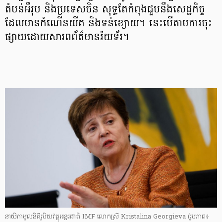
តំបន់អឺរុប និងប្រទេសចិន សុទ្ធតែកំពុងជួបនឹងសេដ្ឋកិច្ច
ដែលមានកំណើនយឺត និងទន់ខ្សោយ។ នេះបើតាមការចុះ
ផ្សាយដោយសារពព័ត៌មានរ៉យទ័រ។
នាយិកាមូលនិធីរូបិយវត្ថុអន្តរជាតិ IMF លោកស្រី Kristalina Georgieva (រូបភាព៖