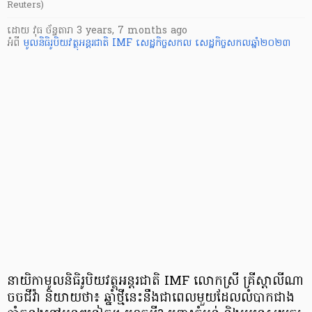
Reuters)
ដោយ
វុធ ច័ន្ទតារា
3 years, 7 months ago
អំពី
មូលនិធិរូបិយវត្ថុអន្តរជាតិ IMF
សេដ្ឋកិច្ចសកល
សេដ្ឋកិច្ចសកលឆ្នាំ២០២៣
នាយិកាមូលនិធិរូបិយវត្ថុអន្តរជាតិ IMF លោកស្រី គ្រីស្តាលីណា
ចចជីវ៉ា និយាយថា៖ ឆ្នាំថ្មីនេះនឹងជាពេលមួយដែលលំបាកជាង