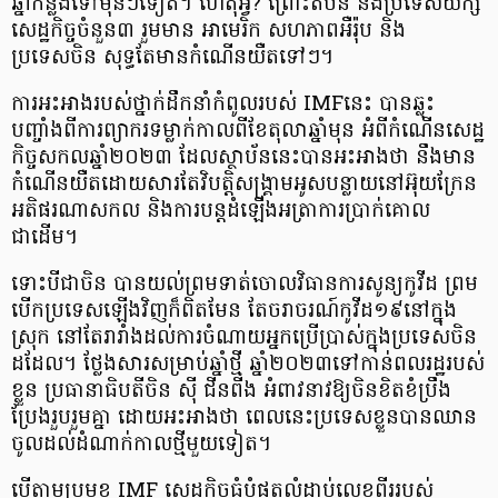
ឆ្នាំកន្លងទៅមុនៗទៀត។ ហេតុអ្វី? ព្រោះតំបន់ និងប្រទេសយក្ស
សេដ្ឋកិច្ចចំនួន៣ រួមមាន អាមេរិក សហភាពអឺរ៉ុប និង
ប្រទេសចិន សុទ្ធតែមានកំណើនយឺតទៅៗ។
ការអះអាងរបស់ថ្នាក់ដឹកនាំកំពូលរបស់ IMFនេះ បានឆ្លុះ
បញ្ចាំងពីការព្យាករទម្លាក់កាលពីខែតុលាឆ្នាំមុន អំពីកំណើនសេដ្ឋ
កិច្ចសកលឆ្នាំ២០២៣ ដែលស្ថាប័ននេះបានអះអាងថា នឹងមាន
កំណើនយឺតដោយសារតែវិបត្តិសង្គ្រាមអូសបន្លាយនៅអ៊ុយក្រែន
អតិផរណាសកល និងការបន្តដំឡើងអត្រាការប្រាក់គោល
ជាដើម។
ទោះបីជាចិន បានយល់ព្រមទាត់ចោលវិធានការសូន្យកូវីដ ព្រម
បើកប្រទេសឡើងវិញក៏ពិតមែន តែចរាចរណ៍កូវីដ១៩នៅក្នុង
ស្រុក នៅតែរារាំងដល់ការចំណាយអ្នកប្រើប្រាស់ក្នុងប្រទេសចិន
ដដែល។ ថ្លែងសារសម្រាប់ឆ្នាំថ្មី ឆ្នាំ២០២៣ទៅកាន់ពលរដ្ឋរបស់
ខ្លួន ប្រធានាធិបតីចិន ស៊ី ជីនពីង អំពាវនាវឱ្យចិនខិតខំប្រឹង
ប្រែងរួបរួមគ្នា ដោយអះអាងថា ពេលនេះប្រទេសខ្លួនបានឈាន
ចូលដល់ដំណាក់កាលថ្មីមួយទៀត។
បើតាមប្រមុខ IMF សេដ្ឋកិច្ចធំបំផុតលំដាប់លេខពីររបស់