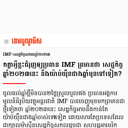
IMF-សេដ្ឋកិច្ចសកលឆ្នាំ២០២៣
កត្តាអ្វីខ្លះជំរុញឲ្យប្រធាន IMF ព្រមានថា សេដ្ឋកិច្ច
ឆ្នាំ២០២៣នេះ នឹងយ៉ាប់យ៉ឺនជាងឆ្នាំមុនទៅទៀត?
ចូលដល់ឆ្នាំថ្មីមិនបាន២ថ្ងៃស្រួលបួលផង ប្រធានអង្គការ
មូលនិធិរូបិយវត្ថុអន្តរជាតិ IMF បានចេញមុខមកព្រមានជា
ថ្មីទៀតថា ឆ្នាំ២០២៣នេះ សេដ្ឋកិច្ចអាចនឹងកាន់តែ
យ៉ាប់យ៉ឺនជាងឆ្នាំចាស់ទៅទៀត ដោយសារតែប្រទេសដែល
ជាក្បាលម៉ាស៊ីនសេដ្ឋកិច្ចសកលដូចជា សហរដ្ឋអាមេរិក