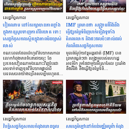
សេដ្ឋកិច្ចសកល
សេដ្ឋកិច្ចសកល
វៀតណាម នៅតែរក្សាបានភាពខ្លាំង
IMF ព្រមានថា សង្គ្រាមអ៊ីរ៉ង់នឹង
ក្នុងការស្រូបទាញការវិនិយោគ​ ទោះ
ធ្វើឱ្យតម្លៃទំនិញហក់ឡើងទូទាំង
សេដ្ឋកិច្ចសកលស្ថិតក្នុងភាពមិនច្បាស់
ពិភពលោក និងជះផលប៉ះពាល់ដល់
លាស់
កំណើនសេដ្ឋកិច្ចសកល
ខណៈពេលដែលលំហូរវិនិយោគសកល
មូលនិធិរូបិយវត្ថុអន្តរជាតិ (IMF) បាន
លោកកំពុងមានទំនោរថយចុះ តែ
ព្រមានធ្ងន់ៗថា សង្គ្រាមរបស់សហរដ្ឋ
ប្រទេសវៀតណាមឯណោះវិញបែរជា
អាម៉េរិក រួមដៃជាមួយអ៊ីស្រាអែល ប្រឆាំង
អាចទាក់ទាញទុនវិនិយោគផ្ទាល់ពី
នឹងអ៊ីរ៉ង់ នឹងធ្វើឱ្យតម្លៃទំនិ…
បរទេសបានយ៉ាងច្រើនសម្បើមរហូតដ…
សេដ្ឋកិច្ចសកល
សេដ្ឋកិច្ចសកល
វិបត្តិសេដ្ឋកិច្ចសកលកំពុងឈានចូល
សមរភូមិក្តៅនៅតំបន់មជ្ឈិមបូព៌ាកំពុង