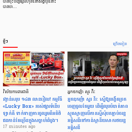
បានចុះបញ្ចីផ្សារហ៊ុននៅសិង្ហបុរីនោះ
បានចា…
ថ្មីៗ
ច្រើនទៀត
វិស័យការពារជាតិ
អ្នកឧកញ៉ា សួរ វីរៈ
រង្វាន់សរុប ១៤៣ លានរៀល! កម្មវិធី
អ្នកឧកញ៉ា សួរ វីរៈ ស្នើឱ្យបង្កើតច្រក
«Lucky Box» របស់ផ្សារទំនើប
ចេញចូលតែមួយ ដើម្បីលុបបំបាត់ភាព
ឡាក់គី ទាក់ទាញការចូលរួមពីអតិថិ
ស្មុគស្មាញលើការស្នើសុំបតភ្ជាប់ចរន្ត
ជនកាន់តែច្រើនក្នុងសប្តាហ៍ដំបូង។
អគ្គិសនីទៅកាន់ស្ថានីយសាករថយន្ត
អគ្គិសនី
17 minutes ago