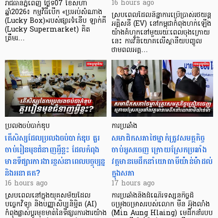
16 hours ago
រាជធានីភ្នំពេញ ថ្ងៃទី07 ខែសីហា
ឆ្នាំ2026៖ កម្មវិធីបេីក «ប្រអប់សំណាង
ស្របពេលដែលនិន្នាការប្រើប្រាស់រថយន្ត
(Lucky Box)»របស់ផ្សារទំនើប ឡាក់គី
អគ្គិសនី (EV) នៅកម្ពុជាកំពុងហក់ឡើង
(Lucky Supermarket) គិត
យ៉ាងគំហុកនៅមួយរយៈពេលចុងក្រោយ
ត្រឹមរ…
នេះ ការវិនិយោគលើស្ថានីយបញ្ចូល
ថាមពលអគ្គ…
ប្រលងចប់បាក់ឌុប
ការប្រឆាំង
តើសិស្សដែលប្រលងចប់បាក់ឌុប គួរ
សមាជិកសភាថៃម្នាក់ត្រូវសមត្ថកិច្ច
ចាប់រៀនមុខជំនាញអ្វីខ្លះ ដែលកំពុង
ចាប់អូសចេញ ក្រោយស្រែកប្រឆាំង
មានទីផ្សារការងារខ្ពស់នាពេលបច្ចុប្បន្ន
វត្តមានមេដឹកនាំយោធាមីយ៉ាន់ម៉ាដល់
និងអនាគត?
ក្នុងសភា
16 hours ago
17 hours ago
ស្របពេលនៅក្នុងយុគសម័យដែល
ការប្រឆាំងនឹងដំណើរទស្សនកិច្ចដ៏
បច្ចេកវិទ្យា និងបញ្ញាសិប្បនិម្មិត (AI)
ចម្រូងចម្រាសរបស់លោក មីន អ៊ុងលាំង
កំពុងផ្លាស់ប្តូរមុខមាត់នៃទីផ្សារការងារយ៉ាង
(Min Aung Hlaing) មេដឹកនាំរបប