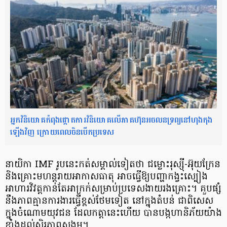
អ្នកវិនិយោគកំពុងផ្ដោតការវិនិយោគលើភាគហ៊ុនអចលនទ្រព្យនៅហុងកុង
ឡើងវិញ ក្រោយពេលចិនបើកប្រទេស
នាយិកា IMF រូបនេះកត់សម្គាល់ទៀតថា ជម្លោះរុស្ស៊ី-អ៊ុយក្រែន
និងគ្រោះមហន្តរាយអាកាសធាតុ អាចធ្វើឱ្យបញ្ហាកង្វះស្បៀង
អាហារវិវត្តកាន់តែអាក្រក់សម្រាប់ប្រទេសងាយរងគ្រោះ។ គួបផ្សំ
នឹងភាពគ្មានការងារធ្វើខ្ពស់ថែមទៀត នៅក្នុងតំបន់ ជាពិសេស
ក្នុងចំណោមយុវជន ដែលកត្តានេះហើយ បានបង្កហានិភ័យយ៉ាង
ខ្លាំងដល់ស្ថិរភាពសង្គម។