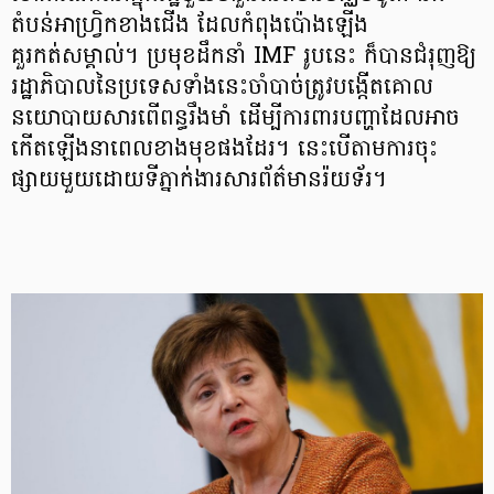
តំបន់អាហ្រ្វិកខាងជើង ដែលកំពុងប៉ោងឡើង
គួរកត់សម្គាល់។ ប្រមុខដឹកនាំ IMF រូបនេះ ក៏បានជំរុញឱ្យ
រដ្ឋាភិបាលនៃប្រទេសទាំងនេះចាំបាច់ត្រូវបង្កើតគោល
នយោបាយសារពើពន្ធរឹងមាំ ដើម្បីការពារបញ្ហាដែលអាច
កើតឡើងនាពេលខាងមុខផងដែរ។ នេះបើតាមការចុះ
ផ្សាយមួយដោយទីភ្នាក់ងារសារព័ត៌មានរ៉យទ័រ។