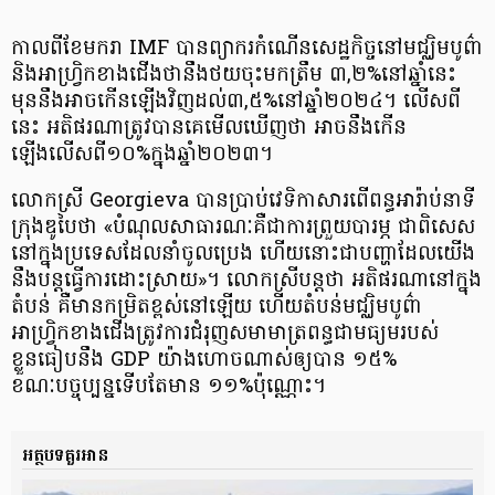
កាលពីខែមករា IMF បានព្យាករកំណើនសេដ្ឋកិច្ចនៅមជ្ឈិមបូព៌ា
និងអាហ្រ្វិកខាងជើងថានឹងថយចុះមកត្រឹម ៣,២%នៅឆ្នាំនេះ
មុននឹងអាចកើនឡើងវិញដល់៣,៥%នៅឆ្នាំ២០២៤។ លើសពី
នេះ អតិផរណាត្រូវបានគេមើលឃើញថា អាចនឹងកើន
ឡើងលើសពី១០%ក្នុងឆ្នាំ២០២៣។
លោកស្រី Georgieva បានប្រាប់វេទិកាសារពើពន្ធអារ៉ាប់នាទី
ក្រុងឌូបៃថា «បំណុលសាធារណៈគឺជាការព្រួយបារម្ភ ជាពិសេស
នៅក្នុងប្រទេសដែលនាំចូលប្រេង ហើយនោះជាបញ្ហាដែលយើង
នឹងបន្តធ្វើការដោះស្រាយ»។ លោកស្រីបន្តថា អតិផរណានៅក្នុង
តំបន់ គឺមានកម្រិតខ្ពស់នៅឡើយ ហើយតំបន់មជ្ឈិមបូព៌ា
អាហ្រ្វិកខាងជើងត្រូវការជំរុញសមាមាត្រពន្ធជាមធ្យមរបស់
ខ្លួនធៀបនឹង GDP យ៉ាងហោចណាស់ឲ្យបាន ១៥%
ខណៈបច្ចុប្បន្នទើបតែមាន ១១%ប៉ុណ្ណោះ។
អត្ថបទគួរអាន