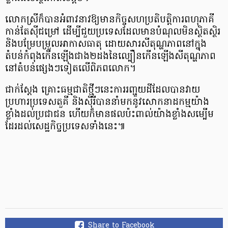
លោកស្រីក៏បានអំពាវនាវឱ្យមានកិច្ចសហប្រតិបត្តិការពហុភាគី
កាន់តែស៊ីជម្រៅ ដើម្បីជួយប្រទេសដែលមានបំណុលមិនស្ថិតស្ថិរ
និងបម្រែបម្រួលអាកាសធាតុ ដោយសារសីតុណ្ហភាពនៅក្នុង
តំបន់កំពុងកើនឡើងជាង២ដងនៃល្បឿនកើនឡើងសីតុណ្ហភាព
នៅតំបន់ផ្សេងៗទៀតលើពិភពលោក។
ជាក់ស្តែង គ្រោះធម្មជាតិថ្មីៗនេះការរញ្ជួយដីដែលបានវាយ
ប្រហារប្រទេសតួគី និងស៊ីរីបាននាំមកនូវសោកនាដកម្មយ៉ាង
ខ្លាំងដល់ប្រជាជន ហើយក៏មានផលប៉ះពាល់យ៉ាងខ្លាំងសម្បើម
ដែរដល់សេដ្ឋកិច្ចប្រទេសទាំងនេះ៕
Share to Facebook