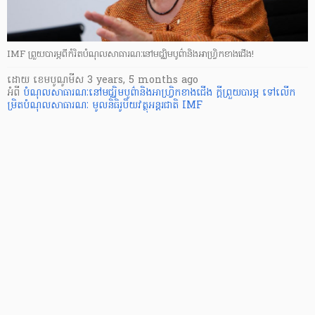
IMF ព្រួយបារម្ភពីកំរិតបំណុលសាធារណៈនៅមជ្ឈិមបូព៌ានិងអាហ្រ្វិកខាងជើង!
ដោយ
​ ខេមបូណូមីស
3 years, 5 months ago
អំពី
បំណុលសាធារណៈនៅមជ្ឈិមបូព៌ានិងអាហ្រ្វិកខាងជើង
ក្តីព្រួយបារម្ភ ទៅលើក
ម្រិតបំណុលសាធារណៈ
មូលនិធិរូបិយវត្ថុអន្តរជាតិ IMF