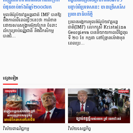
បំផុតចាប់តាំងពីឆ្នាំ២០០៨មក
បន្ទាប់ពីប្រទេសនេះ បានជ្រើសរើស
ប្រធានាធិបតីថ្មី
មូលនិធិរូបិយវត្ថុអន្តរជាតិ IMF បានឱ្យ
ដឹងកាលពីពេលថ្មីៗនេះថា ការរំខាន
ប្រធានអង្គការមូលនិធិរូបិយវត្ថុអន្ត
ដោយសារសង្គ្រាមអ៊ុយក្រែន ចំពោះ
ជាតិ(IMF) លោកស្រី Kristalina
លំហូរគ្រាប់ធញ្ញជាតិ និងជីកសិកម្ម
Georgieva បាននិយាយកាលពីថ្ងៃពុធ
បានជំ…
ទី ២០ ខែ កក្កដា នៅប៉ុន្មានម៉ោងមុន
ពេលប្រ…
ផ្សេងទៀត
វិស័យពាណិជ្ជកម្ម
វិស័យសេដ្ឋកិច្ច