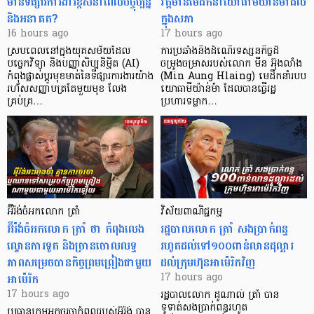
មានទីផ្សារការងារខ្ពស់នាពេលបច្ចុប្បន្ន
វត្តមានមេដឹកនាំយោធាមីយ៉ាន់ម៉ាដល់
និងអនាគត?
ក្នុងសភា
16 hours ago
17 hours ago
ស្របពេលនៅក្នុងយុគសម័យដែល
ការប្រឆាំងនឹងដំណើរទស្សនកិច្ចដ៏
បច្ចេកវិទ្យា និងបញ្ញាសិប្បនិម្មិត (AI)
ចម្រូងចម្រាសរបស់លោក មីន អ៊ុងលាំង
កំពុងផ្លាស់ប្តូរមុខមាត់នៃទីផ្សារការងារយ៉ាង
(Min Aung Hlaing) មេដឹកនាំរបប
រហ័សសញ្ញាបត្រតែមួយមុខ លែង
យោធាមីយ៉ាន់ម៉ា ដែលបានធ្វើរដ្ឋ
គ្រប់គ្រ…
ប្រហារទម្លាក…
អ៊ីរ៉ង់ចំអកលោក ត្រាំ
វិស័យ​ពាណិជ្ជកម្ម
អ៊ីរ៉ង់ចំអកលោក ត្រាំ ថា កំពុងលេង
រដ្ឋបាលលោក ត្រាំ សងប្រាក់ពន្ធ
ល្ខោនការទូត និងច្រានចោលលទ្ធ
រហូតដល់ទៅ១០០ពាន់លានដុល្លារ
ភាពសម្រេចបានកិច្ចព្រមព្រៀងជាមួយ
ដល់ក្រុមហ៊ុនអាម៉េរិកវិញ
អាម៉េរិក
17 hours ago
17 hours ago
រដ្ឋបាលលោក ដូណាល់ ត្រាំ បាន​
ទូទាត់សងប្រាក់ពន្ធរហូត
ប្រធានក្រុមអ្នកចរចាកំពូលរបស់អ៊ីរ៉ង់ បាន