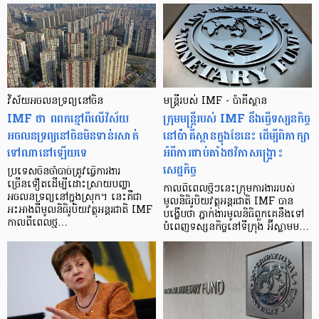
វិស័យអចលនទ្រព្យនៅចិន
មន្ត្រីរបស់ IMF - ប៉ាគីស្ថាន
IMF ថា ពពកខ្មៅពីលើវិស័យ
ក្រុមមន្ត្រីរបស់ IMF នឹងធ្វើទស្សនកិច្ច
អចលនទ្រព្យនៅចិនមិនទាន់រសាត់
នៅប៉ាគីស្ថានក្នុងខែនេះ ដើម្បីពិភាក្សា
ទៅណានៅឡើយទេ
អំពីការជាប់គាំងថវិកាសង្គ្រោះ
សេដ្ឋកិច្ច
ប្រទេសចិនចាំបាច់ត្រូវធ្វើការងារ
ច្រើនទឿតដើម្បីដោះស្រាយបញ្ហា
កាលពីពេលថ្មីៗនេះក្រុមការងាររបស់
អចលនទ្រព្យនៅក្នុងស្រុក។ នេះគឺជា
មូលនិធិរូបិយវត្ថុអន្តរជាតិ IMF បាន
អះអាងពីមូលនិធិរូបិយវត្ថុអន្តរជាតិ IMF
បង្ហើបថា ភ្នាក់ងារមូលនិធិពួកគេនឹងទៅ
កាលពីពេលថ្ម…
បំពេញទស្សនកិច្ចនៅទីក្រុង អ៊ីស្លាមម…