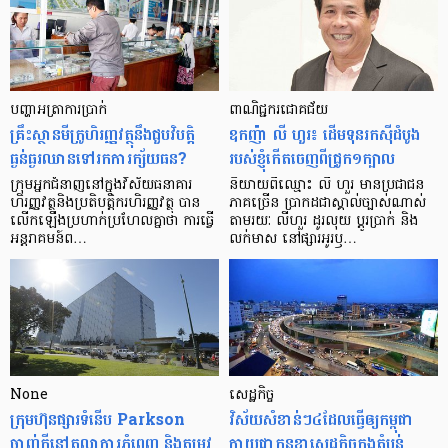
បញ្ហា​អត្រា​ការប្រាក់
ពាណិជ្ជករជោគជ័យ
គ្រឹះស្ថាន​មីក្រូ​ហិរញ្ញវត្ថុ​នឹង​ជួប​វិបត្តិ​
ឧកញ៉ា លី ហួរ៖ ដើមទុនរកស៊ីដំបូង
ធ្ងន់ធ្ងរ​ឈាន​ទៅ​រក​ការ​ក្ស័យធន?
របស់ខ្ញុំកើតចេញពីជ្រូក១ក្បាល
ក្រុម​អ្នក​ជំនាញ​នៅ​ក្នុង​វិស័យ​ធនាគារ
និយាយ​ពី​ឈ្មោះ លី ហួរ មាន​ប្រជាជន​
ហិរញ្ញវត្ថុ​និង​ប្រតិបត្តិករ​ហិរញ្ញ​វត្ថុ បាន​​
ភាគ​ច្រើន ប្រាកដ​ជា​ស្គាល់​ច្បាស់​ណាស់
លើក​ឡើង​ប្រហាក់​ប្រហែល​គ្នា​ថា ការ​ធ្វើ​
តាមរយៈ លីហួរ ដូរ​លុយ ប្តូរ​បា្រក់ និង​
អន្តរាគមន៍​ព…
លក់​មាស នៅ​ផ្សារ​អូរ​ឫ…
None
សេដ្ឋកិច្ច​
ក្រុមហ៊ុនផ្សារទំនើប Parkson
វិស័យ​សំខាន់ៗ​៤​ដែល​ធ្វើ​ឲ្យ​កម្ពុជា​
ចាញ់ក្ដីនៅតុលាការភ្នំពេញ និងតម្រូវ
ក្លាយ​ជា​កូន​ខ្លា​សេដ្ឋកិច្ច​ក្នុង​តំបន់