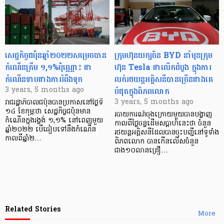
សេដ្ឋកិច្ចជប៉ុនឆ្នាំ២០២២សម្រេចបាន
ក្រុមហ៊ុនយក្សចិន BYD នាំមុខក្រុម
កំណើនត្រឹម ១,១%ប៉ុណ្ណោះ ជា
ហ៊ុន Tesla ជាលើកដំបូង ក្នុងការ
កំណើនទាបជាងការរំពឹងទុក
លក់រថយន្ដអគ្គិសនីបានច្រើនជាងគេ
បំផុតក្នុងពិភពលោក
3 years, 5 months ago
3 years, 5 months ago
រាជរដ្ឋាភិបាលជប៉ុនបានប្រកាសនៅថ្ងៃទី
១៤ ខែកុម្ភៈថា សេដ្ឋកិច្ចជប៉ុនមាន
របាយការណ៍ចុងក្រោយមួយបានបង្ហាញ
កំណើនក្នុងរង្វង់ ១,១% នៅពេញមួយ
កាលពីថ្ងៃចន្ទដើមសប្តាហ៍នេះថា ចំនួន
ឆ្នាំ២០២២ បើធៀបទៅនឹងកំណើន
រថយន្តអគ្គិសនីដែលបានចុះបញ្ជីនៅទូទាំង
កាលពីឆ្នាំ២…
ពិភពលោក បានកើនលើសចំនួន
ជាង១០លានគ្រឿ…
Related Stories
More