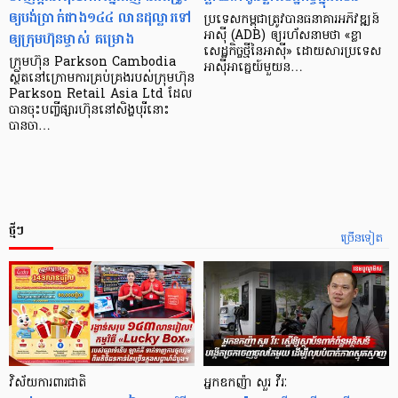
ឲ្យបង់ប្រាក់ជាង១៤៤ លានដុល្លារទៅ
ប្រទេស​កម្ពុជា​ត្រូវ​បាន​ធនាគារ​អភិវឌ្ឍន៍​
ឲ្យក្រុមហ៊ុនម្ចាស់ គម្រោង
អាស៊ី (ADB) ឲ្យ​រហ័ស​នាមថា «ខ្លា​
សេដ្ឋកិច្ច​ថ្មី​នៃ​អាស៊ី» ដោយសារ​ប្រទេស​
ក្រុមហ៊ុន Parkson Cambodia
អាស៊ី​អាគ្នេយ៍​មួយ​ន…
ស្ថិតនៅក្រោមការគ្រប់គ្រងរបស់ក្រុមហ៊ុន
Parkson Retail Asia Ltd ដែល
បានចុះបញ្ចីផ្សារហ៊ុននៅសិង្ហបុរីនោះ
បានចា…
ថ្មីៗ
ច្រើនទៀត
វិស័យការពារជាតិ
អ្នកឧកញ៉ា សួរ វីរៈ