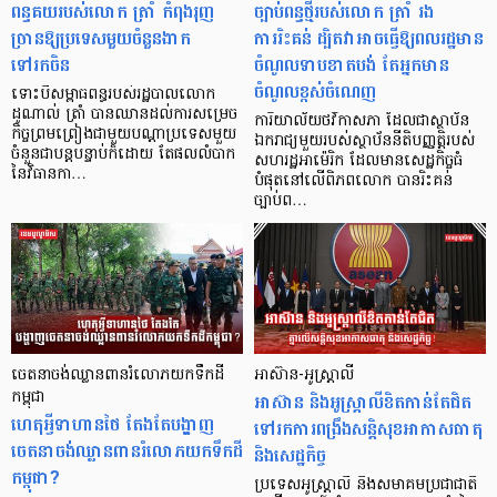
ពន្ធគយរបស់លោក ត្រាំ កំពុងរុញ
ច្បាប់ពន្ធថ្មីរបស់លោក ត្រាំ រង
ច្រានឱ្យប្រទេសមួយចំនួនងាក
ការរិះគន់ ដ្បិតវាអាចធ្វើឱ្យពលរដ្ឋមាន
ទៅរកចិន
ចំណូលទាបខាតបង់ តែអ្នកមាន
ចំណូលខ្ពស់ចំណេញ
ទោះបីសម្ពាធពន្ធរបស់រដ្ឋបាលលោក
ដូណាល់ ត្រាំ បានឈានដល់ការសម្រេច
ការិយាល័យថវិកាសភា ដែលជាស្ថាប័ន
កិច្ចព្រមព្រៀងជាមួយបណ្តាប្រទេសមួយ
ឯករាជ្យមួយរបស់ស្ថាប័ននីតិបញ្ញត្តិរបស់
ចំនួនជាបន្តបន្ទាប់ក៏ដោយ តែផលលំបាក
សហរដ្ឋអាម៉េរិក ដែលមានសេដ្ឋកិច្ចធំ
នៃវិធានកា…
បំផុតនៅលើពិភពលោក បានរិះគន់
ច្បាប់ព…
ចេតនាចង់ឈ្លានពានរំលោភយកទឹកដី
អាស៊ាន-អូស្ត្រាលី
កម្ពុជា
អាស៊ាន និងអូស្ត្រាលីខិតកាន់តែជិត
ហេតុអ្វីទាហានថៃ តែងតែបង្ហាញ
ទៅរកការពង្រឹងសន្តិសុខអាកាសធាតុ
ចេតនាចង់ឈ្លានពានរំលោភយកទឹកដី
និងសេដ្ឋកិច្ច
កម្ពុជា?
ប្រទេសអូស្ត្រាលី និងសមាគមប្រជាជាតិ