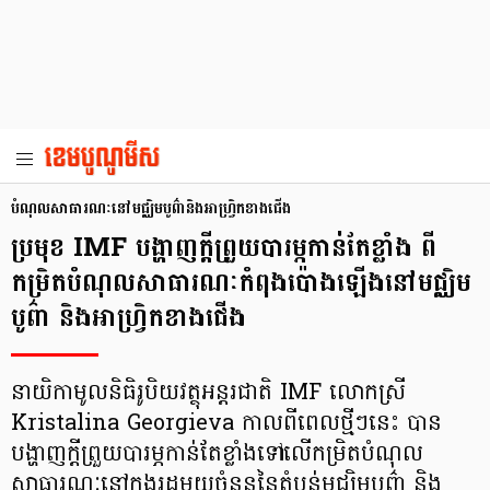
បំណុលសាធារណៈនៅមជ្ឈិមបូព៌ានិងអាហ្រ្វិកខាងជើង
ប្រមុខ IMF បង្ហាញក្ដីព្រួយបារម្ភកាន់តែខ្លាំង ពី
កម្រិតបំណុលសាធារណៈកំពុងប៉ោងឡើងនៅមជ្ឈិម
បូព៌ា និងអាហ្រ្វិកខាងជើង
នាយិកាមូលនិធិរូបិយវត្ថុអន្តរជាតិ IMF លោកស្រី
Kristalina Georgieva កាលពីពេលថ្មីៗនេះ បាន
បង្ហាញក្តីព្រួយបារម្ភកាន់តែខ្លាំងទៅលើកម្រិតបំណុល
សាធារណៈនៅក្នុងរដ្ឋមួយចំនួននៃតំបន់មជ្ឈិមបូព៌ា និង