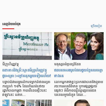
ពេញនិយមបំផុត
ច្រើនទៀត
មីក្រូ​ហិរញ្ញវត្ថុ
មនុស្ស​ធម៌​គ្មាន​ព្រំដែន
ធនាគារ​និង​គ្រឹះស្ថាន​មីក្រូ​ហិរញ្ញវត្ថុ​
ជន​បរទេស​៣​រូប​ដែល​ជួយ​ខ្មែរ​លេច​ធ្លោ​
ជួប«គ្រោះ»ក្តៅ​គគុក​មួយ​ទៀត​ហើយ!
ជាង​គេ
បន្ទាប់​ពី​រង​សម្ពាធ​​ពី​ការ​ទម្លាក់​ពិដាន​អត្រា​
លោកអ្នក​នាង​ខ្លះ​ប្រាកដ​ជា​បាន​​ដឹង​ឮ​តាម​
ការ​ប្រាក់ ១៨​% ដែល​កំណត់​ដោយ​
រយៈ​ការ​អាន​ព័ត៌មាន ឬ​ការ​ផ្សព្វផ្សាយ​
រដ្ឋាភិបាល​កម្ពុជា កាល​ពី​ពេល​ថ្មីៗ​នេះ
ផ្សេងៗ អំពី​ភាព​ល្បីល្បាញ​របស់​ជន​
ឥឡូវ​នេះ ធនាគ…
បរទេស​មួយ​ចំនួន ដែល…