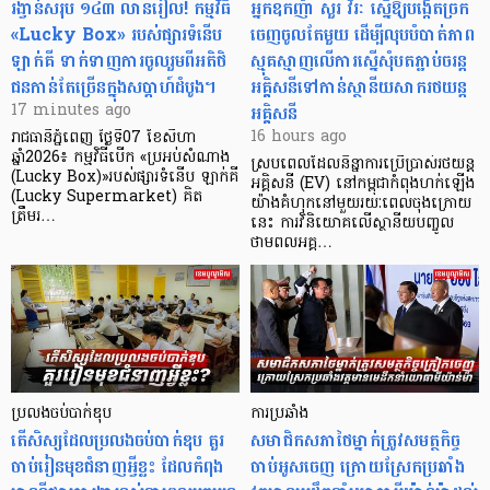
រង្វាន់សរុប ១៤៣ លានរៀល! កម្មវិធី
អ្នកឧកញ៉ា សួរ វីរៈ ស្នើឱ្យបង្កើតច្រក
«Lucky Box» របស់ផ្សារទំនើប
ចេញចូលតែមួយ ដើម្បីលុបបំបាត់ភាព
ឡាក់គី ទាក់ទាញការចូលរួមពីអតិថិ
ស្មុគស្មាញលើការស្នើសុំបតភ្ជាប់ចរន្ត
ជនកាន់តែច្រើនក្នុងសប្តាហ៍ដំបូង។
អគ្គិសនីទៅកាន់ស្ថានីយសាករថយន្ត
អគ្គិសនី
17 minutes ago
16 hours ago
រាជធានីភ្នំពេញ ថ្ងៃទី07 ខែសីហា
ឆ្នាំ2026៖ កម្មវិធីបេីក «ប្រអប់សំណាង
ស្របពេលដែលនិន្នាការប្រើប្រាស់រថយន្ត
(Lucky Box)»របស់ផ្សារទំនើប ឡាក់គី
អគ្គិសនី (EV) នៅកម្ពុជាកំពុងហក់ឡើង
(Lucky Supermarket) គិត
យ៉ាងគំហុកនៅមួយរយៈពេលចុងក្រោយ
ត្រឹមរ…
នេះ ការវិនិយោគលើស្ថានីយបញ្ចូល
ថាមពលអគ្គ…
ប្រលងចប់បាក់ឌុប
ការប្រឆាំង
តើសិស្សដែលប្រលងចប់បាក់ឌុប គួរ
សមាជិកសភាថៃម្នាក់ត្រូវសមត្ថកិច្ច
ចាប់រៀនមុខជំនាញអ្វីខ្លះ ដែលកំពុង
ចាប់អូសចេញ ក្រោយស្រែកប្រឆាំង