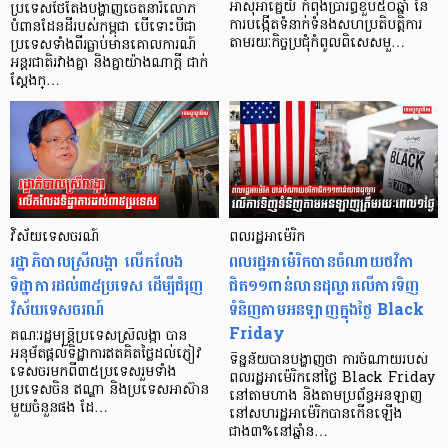
អាស៊ីអាគ្នេយ៍ កំពុងប្រារព្ធខួប៥០ឆ្នាំ នៃ
ប្រទេសថៃតែងបង្ហាញចេតនារំលោភ
ការបង្កើតទំនាក់ទំនងសហប្រតិបត្តិការ
បំពានដែនដីរបស់កម្ពុជា បើទោះបីជា
តាមរយៈកិច្ចប្រជុំកំពូលពិសេសមួ…
ប្រទេសទាំងពីរធ្លាប់មានគោលការណ៍
អន្តរជាតិរវាងគ្នា និងគ្នាយ៉ាងណាក្ដី ជាក់
ស្ដែងក្…
វិស័យទេសចរណ៍
ពលរដ្ឋអាម៉េរិក
រដ្ឋាភិបាលស្រីលង្កា លើកលែង
ពលរដ្ឋអាម៉េរិកបានចំណាយថវិកា
ទិដ្ឋាការដល់៣៥ប្រទេស ដើម្បីជំរុញ
ជិត១១ពាន់លានដុល្លារលើការទិញ
វិស័យទេសចរណ៍
ទំនិញតាមអនឡាញក្នុងថ្ងៃ Black
Friday
គណៈរដ្ឋមន្ត្រីប្រទេសស្រីលង្កា បាន
អនុម័តផ្ដល់ទិដ្ឋាការឥតគិតថ្លៃដល់ភ្ញៀវ
ទិន្នន័យបានបង្ហាញថា ការចំណាយរបស់
ទេសចរមកពី៣៥ប្រទេសរួមទាំង
ពលរដ្ឋអាម៉េរិកនៅថ្ងៃ Black Friday
ប្រទេសចិន ឥណ្ឌា និងប្រទេសអាស៊ាន
នៅតាមហាង និងតាមប្រព័ន្ធអនឡាញ
មួយចំនួនផង ដែ…
នៅសហរដ្ឋអាម៉េរិកបានកើនឡើង
ជាង៣%នៅឆ្នាំន…