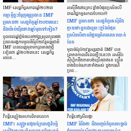
IMF-សេដ្ឋកិច្ចសកលឆ្នាំ២០២៣
អាស៊ីនឹងរងគ្រោះខ្លាំងបំផុតប្រសិនបើ
កត្តាអ្វីខ្លះជំរុញឲ្យប្រធាន IMF
ពាណិជ្ជកម្មសកលបែកបាក់!
IMF ព្រមានថា សេដ្ឋកិច្ចអាស៊ីនឹង
ព្រមានថា សេដ្ឋកិច្ចឆ្នាំ២០២៣នេះ
ក្លាយជាអ្នករងគ្រោះខ្លាំងបំផុត
នឹងយ៉ាប់យ៉ឺនជាងឆ្នាំមុនទៅទៀត?
ប្រសិនបើពាណិជ្ជកម្មពិភពលោកបាក់
ចូលដល់ឆ្នាំថ្មីមិនបាន២ថ្ងៃស្រួលបួលផង
បែក
ប្រធានអង្គការមូលនិធិរូបិយវត្ថុអន្តរជាតិ
IMF បានចេញមុខមកព្រមានជាថ្មី
មូលនិធិរូបិយវត្ថុអន្តរជាតិ IMF បាន
ទៀតថា ឆ្នាំ២០២៣នេះ សេដ្ឋកិច្ច
ព្រមានកាលពីពេលថ្មីៗនេះថា អាស៊ីប៉ា
អាចន…
ស៊ីហ្វិកនឹងខាតបង់ច្រើនជាងគេ ច្រើន
ជាងតំបន់ណានាទាំងអស់ ក្នុងករណី
ប្រព…
វិបត្តិស្បៀងអាហារពិភពលោក
វិបត្តិនៅស្រីលង្កា
IMF៖ សង្គ្រាមអ៊ុយក្រែនបង្កវិបត្តិ
IMF រំពឹងថា នឹងបញ្ចប់កិច្ចចរចាផ្តល់
ស្បៀងអាហារពិភពលោកដ៏អាក្រក់
ជំនួយដល់ស្រីលង្កានាពេលឆាប់ៗ