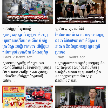
ការកែច្នៃគ្រាប់ស្វាយចន្ទី
ឡាវបណ្តេញជនជាតិថៃ
ស្ថានទូតអូស្ត្រាលី ប្តេជ្ញាទាក់ទាញ
ថៃរងភាពអាម៉ាស់ ខណៈឡាវបណ្តេញ
ក្រុមហ៊ុនមក​វិនិយោគលើការកែច្នៃ
ជនជាតិថៃ៣២នាក់ពាក់ព័ន្ធការ
គ្រាប់ស្វាយចន្ទីនៅកម្ពុជា ដើម្បីជួយ
ឆបោក និងល្បែងអនឡាញចេញពី
ផ្តល់តម្លៃបន្ថែមកសិករ និងសេដ្ឋកិច្ច
ប្រទេស
1 day, 2 hours ago
1 day, 3 hours ago
ស្ថានទូតអូស្ត្រាលីប្រចាំកម្ពុជា បាន
បណ្តាញឆបោកតាមប្រព័ន្ធអនឡាញ និង
អះអាងពីការបន្តខិតខំទាក់ទាញក្រុមហ៊ុន
ល្បែងស៊ីសងខុសច្បាប់នៅតំបន់ទន្លេ
វិនិយោគបរទេសឱ្យមកបោះទុនគាំទ្រ
មេគង្គកំពុងរងការ បង្ក្រាប​កាន់តែខ្លាំង
ដល់អាជីវកម្មកែច្នៃគ្រាប់ស្វាយចន្ទី
ខណៈអាជ្ញាធរឡាវបានបណ្តេញ
នៅកម្ព…
ជនជាតិថៃ៣២នា…