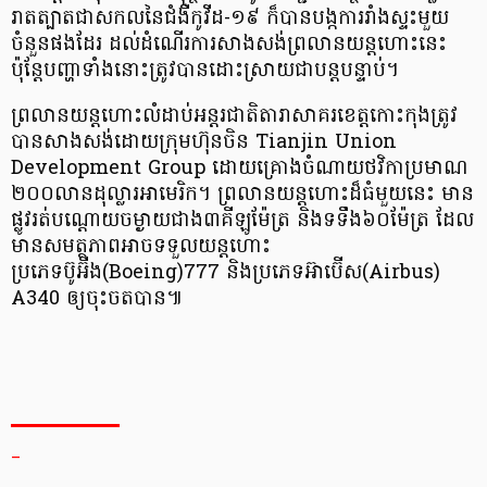
រាតត្បាតជាសកលនៃជំងឺកូវីដ-១៩ ក៏បានបង្កការរាំងស្ទះមួយ
ចំនួនផងដែរ ដល់ដំណើរការសាងសង់ព្រលានយន្តហោះនេះ
ប៉ុន្ដែបញ្ហាទាំងនោះត្រូវបានដោះស្រាយជាបន្តបន្ទាប់។
ព្រលានយន្តហោះលំដាប់អន្តរជាតិតារាសាគរខេត្តកោះកុងត្រូវ
បានសាងសង់ដោយក្រុមហ៊ុនចិន Tianjin Union
Development Group ដោយគ្រោងចំណាយថវិកាប្រមាណ
២០០លានដុល្លារអាមេរិក។ ព្រលានយន្តហោះដ៏ធំមួយនេះ មាន
ផ្លូវរត់បណ្តោយចម្ងាយជាង៣គីឡូម៉ែត្រ និងទទឹង៦០ម៉ែត្រ ដែល
មានសមត្ថភាពអាចទទួលយន្តហោះ
ប្រភេទប៊ូអ៊ីង(Boeing)777 និងប្រភេទអ៊ាប៊ើស(Airbus)
A340 ឲ្យចុះចតបាន៕
_