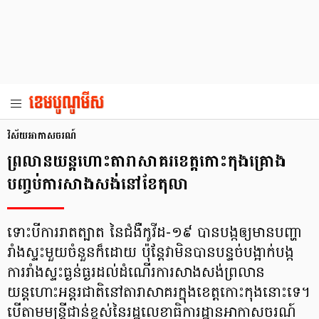
វិស័យអាកាសចរណ៍
ព្រលានយន្តហោះតារាសាគរខេត្តកោះកុងគ្រោង
បញ្ចប់ការសាងសង់នៅខែតុលា
ទោះបីការរាតត្បាត នៃជំងឺកូវីដ-១៩ បានបង្កឲ្យមានបញ្ហា
រាំងស្ទះមួយចំនួនក៏ដោយ ប៉ុន្តែវាមិនបានបន្ទច់បង្អាក់បង្ក
ការរាំងស្ទះធ្ងន់ធ្ងរដល់ដំណើរការសាងសង់ព្រលាន
យន្តហោះអន្តរជាតិនៅតារាសាគរក្នុងខេត្តកោះកុងនោះទេ។
បើតាមមន្ត្រីជាន់ខ្ពស់នៃរដ្ឋលេខាធិការដ្ឋានអាកាសចរណ៍