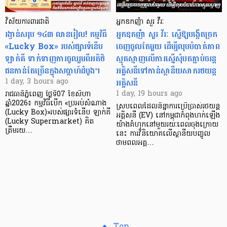
វិស័យការពារជាតិ
អ្នកឧកញ៉ា សួរ វីរៈ
រង្វាន់សរុប ១៤៣ លានរៀល! កម្មវិធី
អ្នកឧកញ៉ា សួរ វីរៈ ស្នើឱ្យបង្កើតច្រក
«Lucky Box» របស់ផ្សារទំនើប
ចេញចូលតែមួយ ដើម្បីលុបបំបាត់ភាព
ឡាក់គី ទាក់ទាញការចូលរួមពីអតិថិ
ស្មុគស្មាញលើការស្នើសុំបតភ្ជាប់ចរន្ត
ជនកាន់តែច្រើនក្នុងសប្តាហ៍ដំបូង។
អគ្គិសនីទៅកាន់ស្ថានីយសាករថយន្ត
អគ្គិសនី
1 day, 3 hours ago
1 day, 19 hours ago
រាជធានីភ្នំពេញ ថ្ងៃទី07 ខែសីហា
ឆ្នាំ2026៖ កម្មវិធីបើក «ប្រអប់សំណាង
ស្របពេលដែលនិន្នាការប្រើប្រាស់រថយន្ត
(Lucky Box)»របស់ផ្សារទំនើប ឡាក់គី
អគ្គិសនី (EV) នៅកម្ពុជាកំពុងហក់ឡើង
(Lucky Supermarket) គិត
យ៉ាងគំហុកនៅមួយរយៈពេលចុងក្រោយ
ត្រឹមរយ…
នេះ ការវិនិយោគលើស្ថានីយបញ្ចូល
ថាមពលអគ្គ…