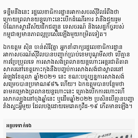
ទន្ទឹមនឹងនេះ រដ្ឋលេខាធិការដ្ឋានអាកាសចរស៊ីវិលរំពឹងថា
ក្រោយព្រលានយន្តហោះនេះបើកដំណើរការ វានឹងជួយរួម
ចំណែកស្តារវិស័យដឹកជញ្ជូន ទេសចរណ៍ និងសេដ្ឋកិច្ចរបស់
កម្ពុជាឲ្យមានភាពល្អប្រសើរឡើងមួយកម្រិតទៀត។
ឯកឧត្តម ស៊ិន ចាន់សិរីវុត្ថា អ្នកនាំពាក្យរដ្ឋលេខាធិការដ្ឋាន
អាកាសចរណ៍ស៊ីវិលបានបញ្ជាក់ប្រាប់ខេមបូណូមីសថា បើគ្មាន
ការប្រែប្រួលទេ ការសាងសង់ព្រលានយន្តហោះអន្តរជាតិតារា
សាគរនៅខេត្តកោះកុងនឹងបញ្ចប់ការសាងសង់ជាស្ថាពរនៅ
អំឡុងខែតុលា ឆ្នាំ២០២១ នេះ ខណៈបច្ចុប្បន្នការសាងសង់
សម្រេចបានប្រមាណ៩៨% ហើយ។ ឯកឧត្តមបានបន្ថែមថា
តាមគម្រោងព្រលានយន្តហោះនេះ គ្រោងបើកការហោះហើ
រសាកល្បងនៅចុងឆ្នាំនេះ ឬដើមឆ្នាំ២០២២ ប្រសិនបើគ្មានបញ្ហា
រាំងស្ទះអ្វីមួយ ដែលបង្កដោយមេរោគកូវីដ-១៩ កើតមានឡើង។
អត្ថបទទាក់ទង