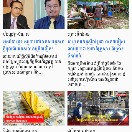
ហិរញ្ញវត្ថុ-​បំណុល
គ្រោះទឹកជំនន់
អ្នក​ជំនាញ៖ កម្ពុជា​នៅ​មាន​សមត្ថភាព​
អាជ្ញាធរខេត្តស្ទឹងត្រែង បានជម្លៀស
ខ្ចី​បុល​ពី​បរទេស​បាន​ច្រើន​ទៀត!
ពលរដ្ឋជាង ២ពាន់គ្រួសារ ពីគ្រោះ​
ទឹក​ជំនន់
របាយការណ៍​ថ្មី​ស្ដីអំពី​ថវិកា​ឆ្នាំ​២០១៨
របស់​ក្រសួង​សេដ្ឋកិច្ច​និង​ហិរញ្ញវត្ថុ បាន​
គិតមកត្រឹមម៉ោង៩ព្រឹកថ្ងៃទី២៦ ខែ
បង្ហាញ​ថា បំណុល​សាធារណៈ​ក្រៅ​
កក្កដា អាជ្ញាធរខេត្តស្ទឹងត្រែង និងកង
ប្រទេស​របស់​កម្ពុជា នឹង…
កម្លាំងប្រដាប់អាវុធ បានជម្លៀសពលរដ្ឋ
នៅស្រុកសៀមប៉ាង បានចំនួនជាង
២ពាន់​គ្រ…
ទីផ្សារមាសពិភពលោក
ផលិតកម្មរោងចក្រ