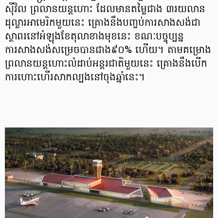
ស៊ីវិល ព្រលានយន្តហោះ ដែលមានតម្លៃជាង ៣រយលាន
ដុល្លារអាមេរិកមួយនេះ គ្រោងនឹងបញ្ចប់ការសាងសង់ជា
ស្ថាពរនៅអំឡុងខែតុលាខាងមុខនេះ ខណៈបច្ចុប្បន្ន
ការសាងសង់សម្រេចបានជាង៩០% ហើយ។ តាមគម្រោង
ព្រលានយន្តហោះលំដាប់អន្តរជាតិមួយនេះ គ្រោងនឹងបើក
ការហោះហើរសាកល្បងនៅចុងឆ្នាំនេះ។