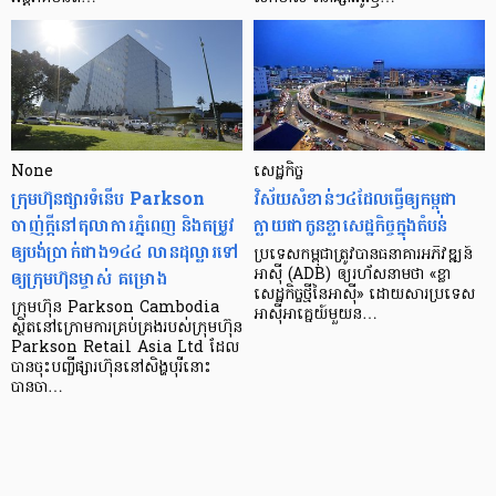
None
សេដ្ឋកិច្ច​
ក្រុមហ៊ុនផ្សារទំនើប Parkson
វិស័យ​សំខាន់ៗ​៤​ដែល​ធ្វើ​ឲ្យ​កម្ពុជា​
ចាញ់ក្ដីនៅតុលាការភ្នំពេញ និងតម្រូវ
ក្លាយ​ជា​កូន​ខ្លា​សេដ្ឋកិច្ច​ក្នុង​តំបន់
ឲ្យបង់ប្រាក់ជាង១៤៤ លានដុល្លារទៅ
ប្រទេស​កម្ពុជា​ត្រូវ​បាន​ធនាគារ​អភិវឌ្ឍន៍​
ឲ្យក្រុមហ៊ុនម្ចាស់ គម្រោង
អាស៊ី (ADB) ឲ្យ​រហ័ស​នាមថា «ខ្លា​
សេដ្ឋកិច្ច​ថ្មី​នៃ​អាស៊ី» ដោយសារ​ប្រទេស​
ក្រុមហ៊ុន Parkson Cambodia
អាស៊ី​អាគ្នេយ៍​មួយ​ន…
ស្ថិតនៅក្រោមការគ្រប់គ្រងរបស់ក្រុមហ៊ុន
Parkson Retail Asia Ltd ដែល
បានចុះបញ្ចីផ្សារហ៊ុននៅសិង្ហបុរីនោះ
បានចា…