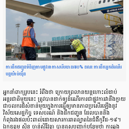
ការដឹកជញ្ជូនទំនិញតាមផ្លូវអាកាសរើបបាន៧០% ខណៈការដឹកអ្នកដំណើរ
បន្តយ៉ាប់យ៉ឺន
អ្នកនាំពាក្យរូបនេះ រំពឹងថា ក្រោយព្រលានយន្តហោះលំដាប់
អន្តរជាតិមួយនេះ ត្រូវបានដាក់ឲ្យដំណើរការជាផ្លូវការវានឹងក្លាយ
ជាចលករដ៏សំខាន់មួយក្នុងការធ្វើឲ្យមានភាពប្រសើរឡើងនូវ
វិស័យសេដ្ឋកិច្ច ទេសចរណ៍ និងដឹកជញ្ជូន ដែលបាននិង
កំពុងរងផលប៉ះពាល់ដោយសារការរាតត្បាតនៃជំងឺកូវីដ-១៩។
ឯកឧត្តម ស៊ិន ចាន់សិរីវុត្ថា បានគូសបញ្ជាក់បន្ថែមថា ការឆ្លង