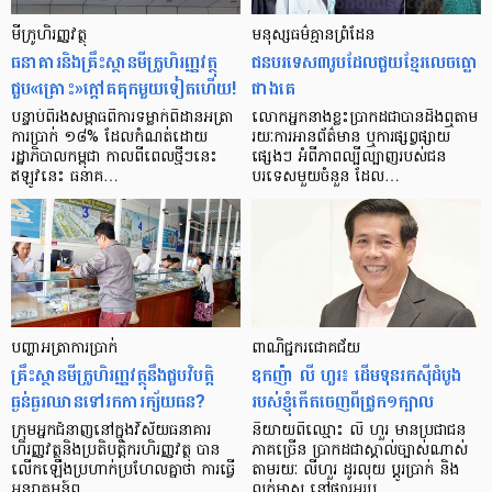
មីក្រូ​ហិរញ្ញវត្ថុ
មនុស្ស​ធម៌​គ្មាន​ព្រំដែន
ធនាគារ​និង​គ្រឹះស្ថាន​មីក្រូ​ហិរញ្ញវត្ថុ​
ជន​បរទេស​៣​រូប​ដែល​ជួយ​ខ្មែរ​លេច​ធ្លោ​
ជួប«គ្រោះ»ក្តៅ​គគុក​មួយ​ទៀត​ហើយ!
ជាង​គេ
បន្ទាប់​ពី​រង​សម្ពាធ​​ពី​ការ​ទម្លាក់​ពិដាន​អត្រា​
លោកអ្នក​នាង​ខ្លះ​ប្រាកដ​ជា​បាន​​ដឹង​ឮ​តាម​
ការ​ប្រាក់ ១៨​% ដែល​កំណត់​ដោយ​
រយៈ​ការ​អាន​ព័ត៌មាន ឬ​ការ​ផ្សព្វផ្សាយ​
រដ្ឋាភិបាល​កម្ពុជា កាល​ពី​ពេល​ថ្មីៗ​នេះ
ផ្សេងៗ អំពី​ភាព​ល្បីល្បាញ​របស់​ជន​
ឥឡូវ​នេះ ធនាគ…
បរទេស​មួយ​ចំនួន ដែល…
បញ្ហា​អត្រា​ការប្រាក់
ពាណិជ្ជករជោគជ័យ
គ្រឹះស្ថាន​មីក្រូ​ហិរញ្ញវត្ថុ​នឹង​ជួប​វិបត្តិ​
ឧកញ៉ា លី ហួរ៖ ដើមទុនរកស៊ីដំបូង
ធ្ងន់ធ្ងរ​ឈាន​ទៅ​រក​ការ​ក្ស័យធន?
របស់ខ្ញុំកើតចេញពីជ្រូក១ក្បាល
ក្រុម​អ្នក​ជំនាញ​នៅ​ក្នុង​វិស័យ​ធនាគារ
និយាយ​ពី​ឈ្មោះ លី ហួរ មាន​ប្រជាជន​
ហិរញ្ញវត្ថុ​និង​ប្រតិបត្តិករ​ហិរញ្ញ​វត្ថុ បាន​​
ភាគ​ច្រើន ប្រាកដ​ជា​ស្គាល់​ច្បាស់​ណាស់
លើក​ឡើង​ប្រហាក់​ប្រហែល​គ្នា​ថា ការ​ធ្វើ​
តាមរយៈ លីហួរ ដូរ​លុយ ប្តូរ​បា្រក់ និង​
អន្តរាគមន៍​ព…
លក់​មាស នៅ​ផ្សារ​អូរ​ឫ…