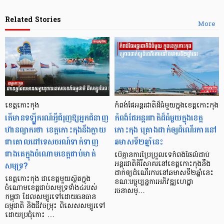
Related Stories
More
ខេត្តកោះកុង
កំពង់ផែអន្តរជាតិដ៏ធំមួយក្នុងខេត្តកោះកុង
តើមានទឡ្ហីករណ៍អ្វីជំរុញឱ្យអ្នកជំនាញ
កំពង់ផែអន្តរជាតិដ៏ធំមួយក្នុងខេត្ត
ហ៊ានព្យាករថា ខេត្តកោះកុងនឹងក្លាយ
កោះកុង គ្រោងដាក់ឲ្យដំណើរការនៅ
ជាគោលដៅទេសចរណ៍ទាក់ទាញ
ឆមាសទី២ឆ្នាំនេះ
ជាងគេក្នុងចំណោមខេត្តជាប់មាត់
បើគ្មានការប្រែប្រួលទេកំពង់ផែលំដាប់
សមុទ្រ?
អន្តរជាតិគិរីសាគរនៅខេត្តកោះកុងនឹង
ដាក់ឲ្យដំណើរការនៅឆមាសទី២ឆ្នាំនេះ
ខេត្តកោះកុង ជាខេត្តមួយស្ថិតក្នុង
ខណៈបច្ចុប្បន្នការអភិវឌ្ឍហេដ្ឋា
ចំណោមខេត្តជាប់សមុទ្រទាំង៤របស់
រចនាសម្…
កម្ពុជា ដែលសម្បូរទៅដោយធនធាន
ធម្មជាតិ និងជីវចម្រុះ ពិសេសសម្បូរទៅ
ដោយប្រជុំកោះ …