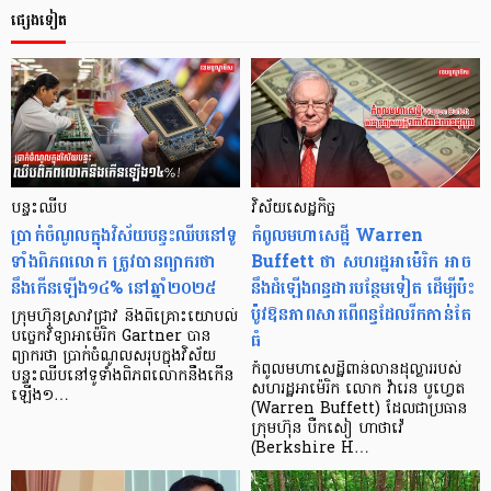
ផ្សេងទៀត
បន្ទះឈីប
វិស័យសេដ្ឋកិច្ច
ប្រាក់ចំណូលក្នុងវិស័យបន្ទះឈីបនៅទូ
កំពូលមហាសេដ្ឋី Warren
ទាំងពិភពលោក ត្រូវបានព្យាករថា
Buffett ថា សហរដ្ឋអាម៉េរិក អាច
នឹងកើនឡើង១៤% នៅឆ្នាំ២០២៥
នឹងដំឡើងពន្ធដារបន្ថែមទៀត ដើម្បីប៉ះ
ប៉ូវឱនភាពសារពើពន្ធដែលរីកកាន់តែ
ក្រុមហ៊ុនស្រាវជ្រាវ និងពិគ្រោះយោបល់
ធំ
បច្ចេកវិទ្យាអាម៉េរិក Gartner បាន
ព្យាករថា ប្រាក់ចំណូលសរុបក្នុងវិស័យ
កំពូលមហាសេដ្ឋីពាន់លានដុល្លាររបស់
បន្ទះឈីបនៅទូទាំងពិភពលោកនឹងកើន
សហរដ្ឋអាម៉េរិក លោក វ៉ារេន បូហ្វេត
ឡើង១…
(Warren Buffett) ដែលជាប្រធាន
ក្រុមហ៊ុន បឺកសៀ ហាថាវ៉េ
(Berkshire H…