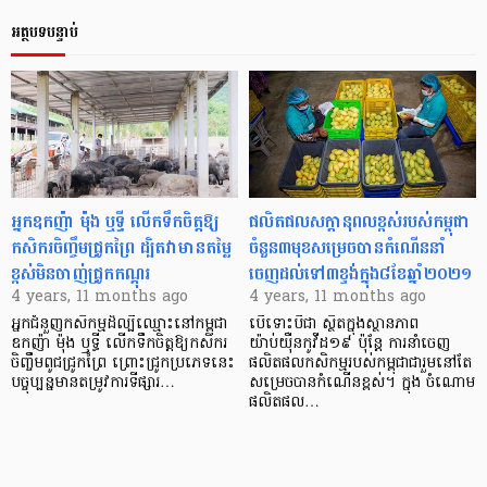
អត្ថបទបន្ទាប់
អ្នកឧកញ៉ា ម៉ុង ឬទ្ធី លើកទឹកចិត្តឱ្យ
ផលិតផលសក្ដានុពលខ្ពស់របស់កម្ពុជា
កសិករចិញ្ចឹមជ្រូកព្រៃ ដ្បិតវាមានតម្លៃ
ចំនួន៣មុខសម្រេចបានកំណើននាំ
ខ្ពស់មិនចាញ់ជ្រូកកណ្ដុរ
ចេញដល់ទៅ៣ខ្ទង់ក្នុង៨ខែឆ្នាំ២០២១
4 years, 11 months ago
4 years, 11 months ago
អ្នកជំនួញកសិកម្មដ៏ល្បីឈ្មោះនៅកម្ពុជា
បើទោះបីជា ស្ថិតក្នុងស្ថានភាព
ឧកញ៉ា ម៉ុង ឬទ្ធី លើកទឹកចិត្តឱ្យកសិករ
យ៉ាប់យ៉ឺនកូវីដ១៩ ប៉ុន្ដែ ការនាំចេញ
ចិញ្ចឹមពូជជ្រូកព្រៃ ព្រោះជ្រូកប្រភេទនេះ
ផលិតផលកសិកម្មរបស់កម្ពុជាជារួមនៅតែ
បច្ចុប្បន្នមានតម្រូវការទីផ្សារ…
សម្រេចបានកំណើនខ្ពស់។ ក្នុង ចំណោម
ផលិតផល…