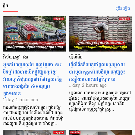
ថ្មីៗ
ច្រើនទៀត
វិស័យស្រូវ អង្ករ
ហ្វីលីពីន
អ្នកនាំចេញអង្ករថៃ ត្អូញត្អែរថា ការ
ហ្វីលីពីននឹងបន្តនាំចូលអង្ករក្រោយ
បិទព្រំដែនបានបើកផ្លូវឱ្យអង្ករខ្មែរ
បារម្ភបាតុភូតអែលនីណូ បង្កឱ្យខ្វះ
វាយលុកទីផ្សារអន្តរជាតិជាមួយតម្លៃ
ស្បៀងអាហារនៅឆ្នាំក្រោយ
ទាបជាងអង្ករថៃ ៤០០ដុល្លារ
1 day, 2 hours ago
ក្នុង១តោន
ហ្វីលីពីន បាន​សម្រេចបន្តនាំចូលអង្ករនៅ
ឆ្នាំនេះ ខណៈកំពុងព្រួយបារម្ភថា បាតុភូត
1 day, 1 hour ago
ធម្មជាតិអែលនីណូ ដ៏ខ្លាំងក្លា​ អាចនឹង
ការលក់អង្ករផ្កាម្លិះរបស់កម្ពុជា ក្នុងតម្លៃ
ធ្វើឱ្យផលិតកម្មស្រូវក្នុងស្រុ…
ទាបជាងអង្ករហមម៉ាលិសរបស់ថៃ រហូត
ដល់៤០០ដុល្លារក្នុងមួយតោន កំពុងបង្ក
ការរញ្ជួយ និងជ្រួលច្របល់យ៉ាងខ្លា…