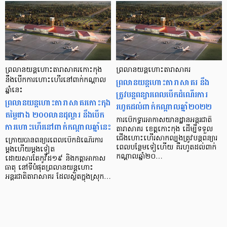
ព្រលានយន្តហោះតារាសាគរកោះកុង
ព្រលានយន្តហោះតារាសាគរ
នឹងបើកការហោះហើរនៅពាក់កណ្ដាល
ព្រលានយន្តហោះតារាសាគរ នឹង
ឆ្នាំនេះ
ត្រូវបន្ដពន្យារពេលបើកដំណើរការ
ព្រលានយន្តហោះតារាសាគរកោះកុង
រហូតដល់ពាក់កណ្តាលឆ្នាំ២០២២
តម្លៃជាង ២០០លានដុល្លារ នឹងបើក
ការបើកទ្វារអាកាសយានដ្ឋានអន្តរជាតិ
ការហោះហើរនៅពាក់កណ្ដាលឆ្នាំនេះ
តារាសាគរ ខេត្តកោះកុង ដើម្បីទទួល
ជើងហោះហើរសាកល្បងត្រូវបន្តពន្យារ
ក្រោយបានពន្យារពេលបើកដំណើរការ
ពេលបន្ថែមទៀហើយ គឺរហូតដល់ពាក់
ម្ដងហើយម្ដងទៀត
កណ្តាលឆ្នាំ២០…
ដោយសារតែកូវីដ១៩ និងកត្តាអាកាស
ធាតុ នៅទីបំផុតព្រលានយន្តហោះ
អន្តរជាតិតារាសាគរ ដែលស្ថិតក្នុងស្រុក…