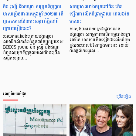
ចិន រុស្សី និងឥណ្ឌា សម្រុកទិញចូល
សកម្មភាពរោងចក្រនៅចិន កើន
មាសច្រើនជាងគេក្នុងឆ្នាំ២០២៣ តើ
ឡើងជាលើកដំបូងក្នុងរយៈពេល៦ខែ
ពួកគេមានផែនការសម្ងាត់អ្វីនៅពី
មកនេះ
ក្រោយរឿងនេះ?
ការស្ទង់មតិរោងចក្រជាផ្លូវការបាន
បង្ហាញថា សកម្មភាពផលិតកម្មរោងចក្រ
របាយការណ៍ចុងក្រោយបង្ហាញថា
នៅចិន មានការកើនឡើងជាលើកដំបូង
សមាជិកសំខាន់ៗចំនួន៣នៃប្លុកប្រទេស
ក្នុងរយៈពេល៦ខែកន្លងមកនេះ ដោយ
BRICS រួមមាន ចិន រុស្ស៊ី និងឥណ្ឌា
បានផ្តល់ការធូរស្…
កំពុងសម្រុកទិញចូលមាសយ៉ាងច្រើន
សន្ធឹកសន្ធាប…
ពេញនិយមបំផុត
ច្រើនទៀត