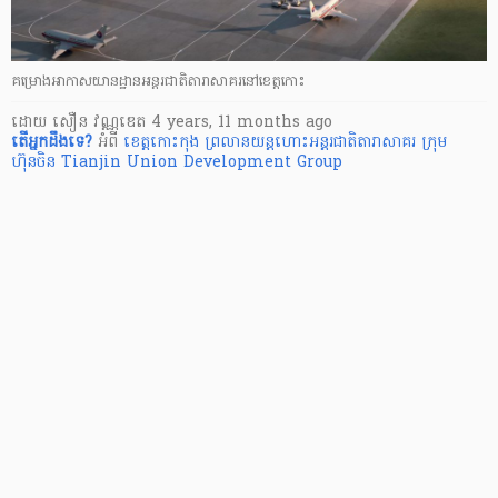
គម្រោងអាកាសយានដ្ឋានអន្តរជាតិតារាសាគរនៅខេត្តកោះ
ដោយ
សឿន វណ្ណឌេត
4 years, 11 months ago
តើ​អ្នក​ដឹងទេ?
អំពី
ខេត្តកោះកុង
ព្រលានយន្តហោះអន្តរជាតិតារាសាគរ
ក្រុម
ហ៊ុនចិន Tianjin Union Development Group