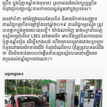
ច្រើន ក្នុង​ប៉ុន្មាន​ឆ្នាំ​ខាង​មុខ​នេះ ស្រប​ពេល​ដែល​បច្ចុប្បន្ន​ចិន​
កំពុង​ជួប​បញ្ហា​កង្វះខាត​ថាមពល​ធ្ងន់ធ្ងរ​នៅ​ក្នុង​ប្រទេស​។
គេ​នៅ​ចាំ​ថា នៅ​អំឡុង​ពេល​ដែល​ចិន និ​អា​មេ​រិ​ក​មាន​សង្គ្រាម​
ពាណិជ្ជកម្ម​កើន​កម្ដៅ​ខ្លាំង​នៅ​ឆ្នាំ​២០១៩ ពាណិជ្ជកម្ម​ឧស្ម័ន ត្រូវ​
បាន​ផ្អាក​ក្នុង​មួយ​រយៈពេល​ខ្លី​។ យ៉ាងណាមិញ រោងចក្រ​នាំ​ចេញ​
ឧស្ម័ន​ធម្មជាតិ​រាវ LNG នៅ​អា​មេ​រិ​ក អាច​នឹង​ត្រូវ​ចំណាយពេល​
ប៉ុន្មាន​ឆ្នាំ​ទៀត ដើម្បី​សាងសង់ ហើយ​មាន​គម្រោង​រោងចក្រ​មួយ​
ចំនួន​នៅ​អា​មេ​រិ​ក​ខាងជើង កំពុង​ដំណើរការ ប៉ុន្ដែ​ត្រូវ​បាន​គេ​រំពឹង​
ថា នឹង​មិន​ទាន់​អាច​ចាប់ផ្ដើម​នាំ​ចេញ​ឧស្ម័ន​បាន​នៅឡើយ​ទេ
រហូត​ដល់​៥​ឆ្នាំ​ក្រោយ​ឯណោះ​។
អត្ថបទគួរអាន