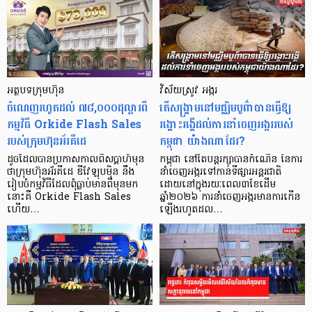
អត្ថបទក្រុមហ៊ុន
វិស័យស្រូវ អង្ករ
ចំណេញរហូតដល់ ៧៨,០០០ដុល្លារពី
តើសង្គ្រាមនៅមជ្ឈិមបូព៌ាបានធ្វើឱ្យ
កម្មវិធី Orkide Flash Sales
រង្គោះរង្គើដល់ការនាំចេញអង្កររបស់
របស់ក្រុមហ៊ុនអ័រគីដេ
កម្ពុជា យ៉ាងណាដែរ?
ដូចដែលបានប្រកាសកាលពីសប្តាហ៍មុន
កម្ពុជា នៅតែបន្តរក្សាបានកំណើន នៃការ
ថាក្រុមហ៊ុនអ័រគីដេ ឌីវែឡុបម៉ិន នឹង
នាំចេញអង្ករទៅកាន់ទីផ្សារអន្តរជាតិ
រៀបចំកម្មវិធីដែលពុំធ្លាប់មានពីមុនមក
ដោយនៅក្នុងរយៈពេល៣ខែដើម
នោះគឺ Orkide Flash Sales
ឆ្នាំ២០២៦ ការនាំចេញអង្ករមានការកើន
ហើយ…
ឡើងរហូតដល…