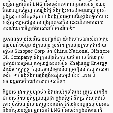
ឧស្ម័ន​ធម្មជាតិ​រាវ LNG ពី​អា​មេ​រិ​ក​ទៅ​កាន់​ប្រទេស​ចិន ខណៈ​
ដែល​បញ្ហា​តម្លៃ​ហ្គា​ស​ឡើងថ្លៃ និង​កង្វះខាត​ថាមពល​ប្រើប្រាស់​
ក្នុងស្រុក​កាន់តែ​ធ្ងន់ធ្ងរ កំពុង​បង្កក្ដី​បារម្ភ​កាន់តែ​ខ្លាំង​ឡើង​ចំពោះ​
សន្ដិសុខ​ប្រេងឥន្ធនៈ​នៅ​ក្នុង​ប្រទេស​ចិន​។​នេះ​បើ​តាម​ការ​រាយ
ការណ៍​ដោយ​ទីភ្នាក់ងារសារព័ត៌មាន​រ៉​យ​ទ័​រ​។
ប្រភព​ព័ត៌មាន​រ៉​យ​ទ័​រ​បាន​បញ្ជាក់​ថា យ៉ាង​ហោច​ណាស់​មាន​ក្រុម
ហ៊ុន​ចិន​ធំ​ៗ​ចំនួន ៥​ក្រុមហ៊ុន រួម​ទាំង ក្រុមហ៊ុន​គ្រប់គ្រង​ដោយ​
រដ្ឋ​ចិន Sinopec Corp និង China National Offshore
Oil Company និង​ក្រុមហ៊ុន​ចែកចាយ​ថាមពល ដែល​គ្រប់
គ្រង​ដោយ​រដ្ឋអំណាច​មូលដ្ឋាន​របស់​ចិន Zhejiang Energy
ជាដើម បច្ចុប្បន្ន កំពុង​ចរចា​ជាមួយនឹង​ក្រុមហ៊ុននាំចេញ​របស់​អា​
មេ​រិ​ក ទាក់ទង​នឹង​ការ​ផ្គង់​ផ្គង់​ឧស្ម័ន​ធម្មជាតិ​រាវ LNG ពី​
សហរដ្ឋអាមេរិក​ទៅ​កាន់​ប្រទេស​ចិន​។
កិច្ចចរចា​រវាង​ក្រុមហ៊ុន​ចិន និង​អា​មេ​រិ​ក​ទាំងនេះ ត្រូវ​បាន​គេ​ដឹង​
ថា អាច​នឹង​មាន​កិច្ចព្រមព្រៀង ក្នុង​តម្លៃ​ជា​ទឹកប្រាក់​រហូត​ដល់​
ទៅ​រាប់​សិប​ពាន់​លាន​ដុល្លារ​អា​មេ​រិ​ក ដែល​វា​អនុញ្ញាត​ឲ្យ​ចិន​អាច​
នឹង​នាំ​ចូល​ឧស្ម័ន​ធម្មជាតិ​រាវ LNG ពី​អា​មេ​រិ​ក​ក្នុង​បរិមាណ​ដ៏​