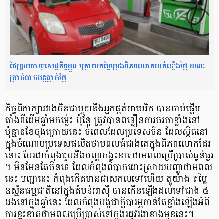
ថៃព្រួយបារម្ភសេដ្ឋកិច្ចខ្លួន ក្រោយតម្លៃប្រេងពិភពលោកហក់ឡើងថ្លៃ ខណៈ
ប្រាក់បាតបន្តធ្លាក់ថ្លៃ
កិច្ច​ពិភាក្សា​រវាង​ចិន​ជាមួយនឹង​អ្នក​ផ្គត់​អា​មេ​រិ​ក បាន​ចាប់ផ្ដើម​
តាំងពី​ដើមឆ្នាំ​មក​ម្ល៉េះ ប៉ុន្ដែ ត្រូវ​បាន​ព​ន្លឿ​ន​ការ​ចរចា​ខ្លាំង​នៅ​
ប៉ុន្មាន​ខែ​ចុង​ក្រោយ​នេះ ចំ​ពេល​ដែល​ប្រទេស​ចិន ដែល​ស្ថិត​នៅ​
ក្នុង​ចំណោម​ប្រទេស​ផលិត​ថាមពល​ធំ​ជាងគេ​ក្នុង​ពិភពលោក​ដែរ​
នោះ បែរជា​កំពុង​ជួបនឹង​បញ្ហា​កង្វះខាត​ថាមពល​ប្រើប្រាស់​ធ្ងន់ធ្ងរ​
។ មិនមែន​តែ​ចិន​ទេ ដែល​កំពុង​ពិបាក​ដោះស្រាយ​បញ្ហា​ថាមពល​
នេះ បញ្ហា​នេះ កំពុង​កើត​មាន​ជាស​កល​ទៅ​ហើយ តួយ៉ាង តម្លៃ​
ឧស្ម័ន​ធម្មជាតិ​នៅ​ក្នុង​តំបន់​អាស៊ី បាន​កើនឡើង​ដល់​ទៅ​ជាង ៥​
ដង​នៅ​ក្នុងឆ្នាំនេះ ដែល​កំពុង​បង្ក​ជា​ក្ដី​បារម្ភ​កាន់តែ​ខ្លាំង​ឡើង​អំពី​
ការ​ខ្វះខាត​ថាមពល​ប្រើប្រាស់​នៅ​ក្នុង​រដូវរងា​ខាង​មុខ​នេះ​។