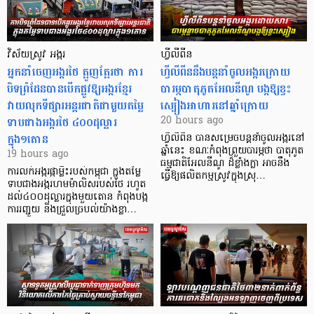
វិស័យស្រូវ អង្ករ
ហ្វីលីពីន
អ្នកនាំចេញអង្ករថៃ ត្អូញត្អែរថា ការ
ហ្វីលីពីននឹងបន្តនាំចូលអង្ករក្រោយ
បិទព្រំដែនបានបើកផ្លូវឱ្យអង្ករខ្មែរ
បារម្ភបាតុភូតអែលនីណូ បង្កឱ្យខ្វះ
វាយលុកទីផ្សារអន្តរជាតិជាមួយតម្លៃ
ស្បៀងអាហារនៅឆ្នាំក្រោយ
ទាបជាងអង្ករថៃ ៤០០ដុល្លារ
20 hours ago
ក្នុង១តោន
ហ្វីលីពីន បាន​សម្រេចបន្តនាំចូលអង្ករនៅ
ឆ្នាំនេះ ខណៈកំពុងព្រួយបារម្ភថា បាតុភូត
19 hours ago
ធម្មជាតិអែលនីណូ ដ៏ខ្លាំងក្លា​ អាចនឹង
ការលក់អង្ករផ្កាម្លិះរបស់កម្ពុជា ក្នុងតម្លៃ
ធ្វើឱ្យផលិតកម្មស្រូវក្នុងស្រុ…
ទាបជាងអង្ករហមម៉ាលិសរបស់ថៃ រហូត
ដល់៤០០ដុល្លារក្នុងមួយតោន កំពុងបង្ក
ការរញ្ជួយ និងជ្រួលច្របល់យ៉ាងខ្លា…