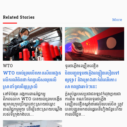
Related Stories
More
WTO
ទូររថភ្លើងល្បឿនលឿន
WTO យល់ព្រមបើកការសើបអង្កេត
ចិនបញ្ជូនទូររថភ្លើងល្បឿនលឿនទៅ
លើករណីចិនដាក់ពន្ធលើសលុបលើ
ឲ្យឡាវ និងគ្រោងដាក់ដំណើរការ
ស្រានាំចូលពីអូស្ត្រាលី
សាកល្បងឆាប់ៗនេះ
នៅទីបំផុត អង្គការពាណិជ្ជកម្ម
ក្តីសុបិន្តរបស់ប្រជាជនឡាវកំពុងក្លាយជា
ពិភពលោក WTO បានយល់ព្រមបង្កើត
ការពិត ខណៈដែលទូររថភ្លើង
ឲ្យមានក្រុមប្រឹក្សាដោះស្រាយជម្លោះ
ល្បឿនលឿនស្តង់ដារផលិតរបស់ចិន ត្រូវ
ពាណិជ្ជកម្មមួយ ដើម្បីដោះស្រាយបណ្ដឹង
បានបញ្ជូនមកដល់រដ្ឋធានីវៀងច័ន្ទហើយ
របស់ទីក្រុងកង់បេរ…
កាលពីថ្ងៃទ…