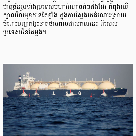
ជាច្រើនរួមទាំងប្រទេសមហាអំណាចធំៗផងដែរ កំពុងឈឺ
ក្បាលវិលមុខកាន់តែខ្លាំង ក្នុងការស្វែងរកដំណោះស្រាយ
ចំពោះបញ្ហាកង្វះខាតថាមពលជាសកលនេះ ពិសេស
ប្រទេសចិនតែម្ដង។