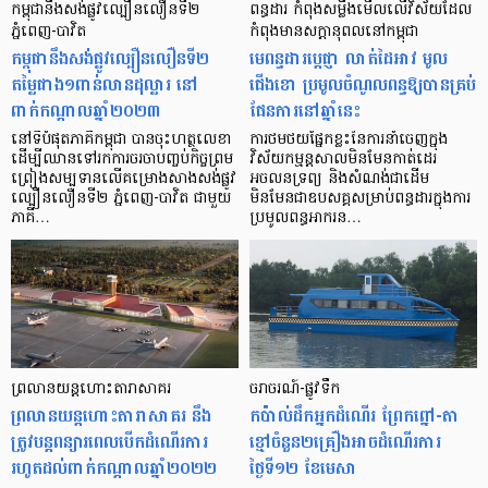
កម្ពុជា​នឹងសង់ផ្លូវល្បឿនលឿនទី២
ពន្ធដារ កំពុងសម្លឹងមើលលើវិស័យដែល
ភ្នំពេញ-បាវិត
កំពុងមានសក្ដានុពលនៅកម្ពុជា
កម្ពុជា​នឹងសង់ផ្លូវល្បឿនលឿនទី២
មេពន្ធដារប្ដេជ្ញា លាត់ដៃអាវ មូល
តម្លៃជាង១ពាន់លានដុល្លារ នៅ
ជើងខោ ប្រមូលចំណូលពន្ធឱ្យបានគ្រប់
ពាក់កណ្ដាលឆ្នាំ២០២៣
ផែនការនៅឆ្នាំនេះ
នៅទីបំផុតភាគីកម្ពុជា បានចុះហត្ថលេខា
ការថមថយផ្នែកខ្លះនៃការនាំចេញក្នុង
ដើម្បីឈានទៅរកការចរចាបញ្ចប់កិច្ចព្រម
វិស័យកម្មន្តសាលមិនមែនកាត់ដេរ
ព្រៀងសម្បទានលើគម្រោងសាងសង់ផ្លូវ
អចលនទ្រព្យ និងសំណង់ជាដើម
ល្បឿនលឿនទី២ ភ្នំពេញ-បាវិត ជាមួយ
មិនមែនជាឧបសគ្គសម្រាប់ពន្ធដារក្នុងការ
ភាគី…
ប្រមូលពន្ធអាករន…
ព្រលានយន្តហោះតារាសាគរ
ចរាចរណ៍-ផ្លូវទឹក
ព្រលានយន្តហោះតារាសាគរ នឹង
កប៉ាល់ដឹកអ្នកដំណើរ ព្រែកព្នៅ-តា
ត្រូវបន្ដពន្យារពេលបើកដំណើរការ
ខ្មៅចំនួន២គ្រឿងអាចដំណើរការ
រហូតដល់ពាក់កណ្តាលឆ្នាំ២០២២
ថ្ងៃទី១២ ខែមេសា