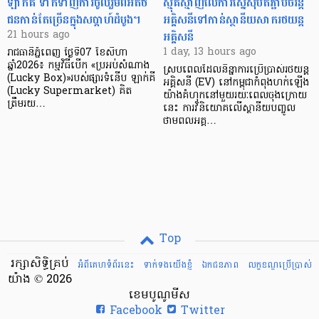
ឡាក់គី ទាក់ទាញការចូលរួមពីអតិថិ
ស្មុគស្មាញលើការស្នើសុំបតភ្ជាប់ចរន្ត
ជនកាន់តែច្រើនក្នុងសប្តាហ៍ដំបូង។
អគ្គិសនីទៅកាន់ស្ថានីយសាករថយន្ត
អគ្គិសនី
21 hours ago
1 day, 13 hours ago
រាជធានីភ្នំពេញ ថ្ងៃទី07 ខែសីហា
ឆ្នាំ2026៖ កម្មវិធីបើក «ប្រអប់សំណាង
ស្របពេលដែលនិន្នាការប្រើប្រាស់រថយន្ត
(Lucky Box)»របស់ផ្សារទំនើប ឡាក់គី
អគ្គិសនី (EV) នៅកម្ពុជាកំពុងហក់ឡើង
(Lucky Supermarket) គិត
យ៉ាងគំហុកនៅមួយរយៈពេលចុងក្រោយ
ត្រឹមរយ…
នេះ ការវិនិយោគលើស្ថានីយបញ្ចូល
ថាមពលអគ្គ…
Top
រក្សាសិទ្ធិគ្រប់
អំពីគេហទំព័រនេះ
ទាក់ទងយើងខ្ញំ
ឯកជនភាព
លក្ខខណ្ឌ​ប្រើ​ប្រាស់
យ៉ាង © 2026
ខេមបូណូមីស
Facebook
Twitter