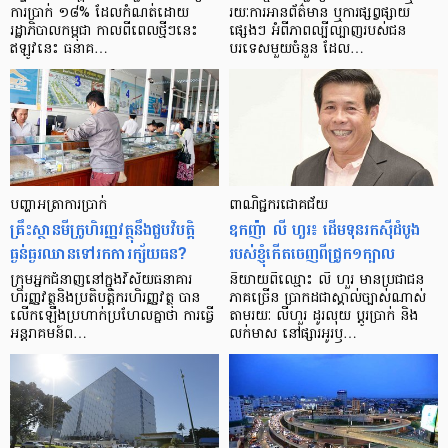
ការ​ប្រាក់ ១៨​% ដែល​កំណត់​ដោយ​
រយៈ​ការ​អាន​ព័ត៌មាន ឬ​ការ​ផ្សព្វផ្សាយ​
រដ្ឋាភិបាល​កម្ពុជា កាល​ពី​ពេល​ថ្មីៗ​នេះ
ផ្សេងៗ អំពី​ភាព​ល្បីល្បាញ​របស់​ជន​
ឥឡូវ​នេះ ធនាគ…
បរទេស​មួយ​ចំនួន ដែល…
បញ្ហា​អត្រា​ការប្រាក់
ពាណិជ្ជករជោគជ័យ
គ្រឹះស្ថាន​មីក្រូ​ហិរញ្ញវត្ថុ​នឹង​ជួប​វិបត្តិ​
ឧកញ៉ា លី ហួរ៖ ដើមទុនរកស៊ីដំបូង
ធ្ងន់ធ្ងរ​ឈាន​ទៅ​រក​ការ​ក្ស័យធន?
របស់ខ្ញុំកើតចេញពីជ្រូក១ក្បាល
ក្រុម​អ្នក​ជំនាញ​នៅ​ក្នុង​វិស័យ​ធនាគារ
និយាយ​ពី​ឈ្មោះ លី ហួរ មាន​ប្រជាជន​
ហិរញ្ញវត្ថុ​និង​ប្រតិបត្តិករ​ហិរញ្ញ​វត្ថុ បាន​​
ភាគ​ច្រើន ប្រាកដ​ជា​ស្គាល់​ច្បាស់​ណាស់
លើក​ឡើង​ប្រហាក់​ប្រហែល​គ្នា​ថា ការ​ធ្វើ​
តាមរយៈ លីហួរ ដូរ​លុយ ប្តូរ​បា្រក់ និង​
អន្តរាគមន៍​ព…
លក់​មាស នៅ​ផ្សារ​អូរ​ឫ…