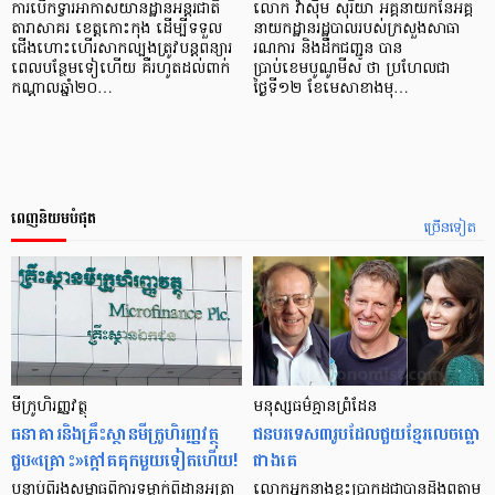
ការបើកទ្វារអាកាសយានដ្ឋានអន្តរជាតិ
លោក វ៉ាស៊ឹម សុរិយា អគ្គនាយកនៃអគ្គ
តារាសាគរ ខេត្តកោះកុង ដើម្បីទទួល
នាយកដ្ឋានរដ្ឋបាលរបស់ក្រសួងសាធា
ជើងហោះហើរសាកល្បងត្រូវបន្តពន្យារ
រណការ និងដឹកជញ្ជូន បាន
ពេលបន្ថែមទៀហើយ គឺរហូតដល់ពាក់
ប្រាប់ខេមបូណូមីស ថា ប្រហែលជា
កណ្តាលឆ្នាំ២០…
ថ្ងៃទី១២ ខែមេសាខាងមុ…
ពេញនិយមបំផុត
ច្រើនទៀត
មីក្រូ​ហិរញ្ញវត្ថុ
មនុស្ស​ធម៌​គ្មាន​ព្រំដែន
ធនាគារ​និង​គ្រឹះស្ថាន​មីក្រូ​ហិរញ្ញវត្ថុ​
ជន​បរទេស​៣​រូប​ដែល​ជួយ​ខ្មែរ​លេច​ធ្លោ​
ជួប«គ្រោះ»ក្តៅ​គគុក​មួយ​ទៀត​ហើយ!
ជាង​គេ
បន្ទាប់​ពី​រង​សម្ពាធ​​ពី​ការ​ទម្លាក់​ពិដាន​អត្រា​
លោកអ្នក​នាង​ខ្លះ​ប្រាកដ​ជា​បាន​​ដឹង​ឮ​តាម​