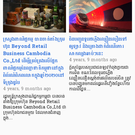
ក្រសួងពាណិជ្ជកម្ម បានចាត់តាំងក្រុម
ចិនបញ្ជូនទូររថភ្លើងល្បឿនលឿនទៅ
ហ៊ុន Beyond Retail
ឲ្យឡាវ និងគ្រោងដាក់ដំណើរការ
Business Cambodia
សាកល្បងឆាប់ៗនេះ
Co.,Ltd ដើម្បីគ្រប់គ្រងលើផ្នែក
4 years, 9 months ago
ពាណិជ្ជកម្មនៃពន្លាជាតិកម្ពុជានៅក្នុង
ក្តីសុបិន្តរបស់ប្រជាជនឡាវកំពុងក្លាយជា
ការពិត ខណៈដែលទូររថភ្លើង
ពិព័រណ៍ពិភពលោកក្នុងឆ្នាំ២០២០នៅ
ល្បឿនលឿនស្តង់ដារផលិតរបស់ចិន ត្រូវ
ទីក្រុងឌូបៃ
បានបញ្ជូនមកដល់រដ្ឋធានីវៀងច័ន្ទហើយ
4 years, 9 months ago
កាលពីថ្ងៃទ…
រដ្ឋមន្ត្រីក្រសួងពាណិជ្ជកម្មកម្ពុជា បានចាត់
តាំងឱ្យក្រុមហ៊ុន Reyond Retail
Business Cambodia Co.,Ltd ជា
ក្រុមហ៊ុនឯកជនមួយ ដែលមានជំនាញ
ក្នុង…