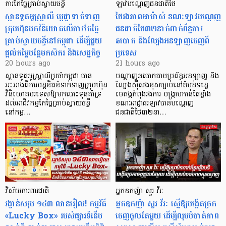
ការកែច្នៃគ្រាប់ស្វាយចន្ទី
ឡាវបណ្តេញជនជាតិថៃ
ស្ថានទូតអូស្ត្រាលី ប្តេជ្ញាទាក់ទាញ
ថៃរងភាពអាម៉ាស់ ខណៈឡាវបណ្តេញ
ក្រុមហ៊ុនមក​វិនិយោគលើការកែច្នៃ
ជនជាតិថៃ៣២នាក់ពាក់ព័ន្ធការ
គ្រាប់ស្វាយចន្ទីនៅកម្ពុជា ដើម្បីជួយ
ឆបោក និងល្បែងអនឡាញចេញពី
ផ្តល់តម្លៃបន្ថែមកសិករ និងសេដ្ឋកិច្ច
ប្រទេស
20 hours ago
21 hours ago
ស្ថានទូតអូស្ត្រាលីប្រចាំកម្ពុជា បាន
បណ្តាញឆបោកតាមប្រព័ន្ធអនឡាញ និង
អះអាងពីការបន្តខិតខំទាក់ទាញក្រុមហ៊ុន
ល្បែងស៊ីសងខុសច្បាប់នៅតំបន់ទន្លេ
វិនិយោគបរទេសឱ្យមកបោះទុនគាំទ្រ
មេគង្គកំពុងរងការ បង្ក្រាប​កាន់តែខ្លាំង
ដល់អាជីវកម្មកែច្នៃគ្រាប់ស្វាយចន្ទី
ខណៈអាជ្ញាធរឡាវបានបណ្តេញ
នៅកម្ព…
ជនជាតិថៃ៣២នា…
វិស័យការពារជាតិ
អ្នកឧកញ៉ា សួរ វីរៈ
រង្វាន់សរុប ១៤៣ លានរៀល! កម្មវិធី
អ្នកឧកញ៉ា សួរ វីរៈ ស្នើឱ្យបង្កើតច្រក
«Lucky Box» របស់ផ្សារទំនើប
ចេញចូលតែមួយ ដើម្បីលុបបំបាត់ភាព