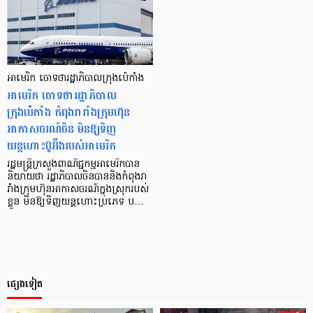
អាមេរិក ចោទថារដ្ឋាភិបាលក្រុងប៉េកាំង
អាមេរិក ចោទថារដ្ឋាភិបាល
ក្រុងប៉េកាំង កំពុងរារាំងក្រុមហ៊ុន
អាកាសចរណ៍ចិន មិនឱ្យទិញ
យន្តហោះប៊ូអ៊ីងរបស់អាមេរិក
រដ្ឋមន្ត្រីក្រសួងពាណិជ្ជកម្មអាមេរិកបាន
និយាយថា រដ្ឋាភិបាលចិនបាននិងកំពុងរា
រាំងក្រុមហ៊ុនអាកាសចរណ៍ក្នុងស្រុករបស់
ខ្លួន មិនឱ្យទិញយន្តហោះប្រភេទ ប…
ផ្សេងទៀត