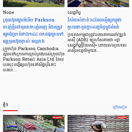
None
សេដ្ឋកិច្ច​
ក្រុមហ៊ុនផ្សារទំនើប Parkson
វិស័យ​សំខាន់ៗ​៤​ដែល​ធ្វើ​ឲ្យ​កម្ពុជា​
ចាញ់ក្ដីនៅតុលាការភ្នំពេញ និងតម្រូវ
ក្លាយ​ជា​កូន​ខ្លា​សេដ្ឋកិច្ច​ក្នុង​តំបន់
ឲ្យបង់ប្រាក់ជាង១៤៤ លានដុល្លារទៅ
ប្រទេស​កម្ពុជា​ត្រូវ​បាន​ធនាគារ​អភិវឌ្ឍន៍​
ឲ្យក្រុមហ៊ុនម្ចាស់ គម្រោង
អាស៊ី (ADB) ឲ្យ​រហ័ស​នាមថា «ខ្លា​
សេដ្ឋកិច្ច​ថ្មី​នៃ​អាស៊ី» ដោយសារ​ប្រទេស​
ក្រុមហ៊ុន Parkson Cambodia
អាស៊ី​អាគ្នេយ៍​មួយ​ន…
ស្ថិតនៅក្រោមការគ្រប់គ្រងរបស់ក្រុមហ៊ុន
Parkson Retail Asia Ltd ដែល
បានចុះបញ្ចីផ្សារហ៊ុននៅសិង្ហបុរីនោះ
បានចា…
ថ្មីៗ
ច្រើនទៀត