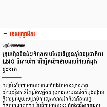
បញ្ហាវិស័យថាមពល
ក្រុមហ៊ុនចិនធំៗកំពុងតាមចែចូវទិញឧស្ម័នធម្មជាតិរាវ
LNG ពីអាមេរិក ដើម្បីផលិតថាមពលដែលកំពុង
ខ្វះខាត
បញ្ហាវិស័យថាមពលសកលកំពុងតែមានស្ថានភាព
យ៉ាប់យ៉ឺនកាន់តែខ្លាំងឡើងៗ ប្រការនេះបាននឹងកំពុងបង្កជា
ក្ដីបារម្ភធំមួយសម្រាប់ការលូតលាស់នៃកំណើនសេដ្ឋ
កិច្ចសកលលោក។ វិបត្តិថាមពលនេះ កំពុងធ្វើឲ្យប្រទេស