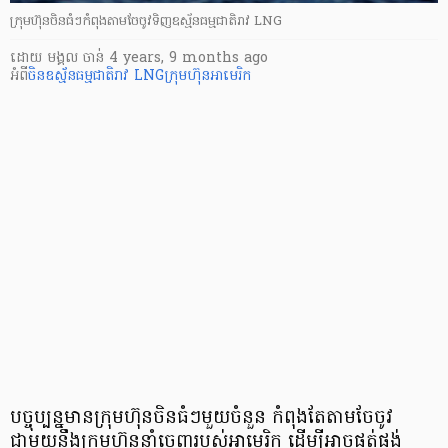
ក្រុមហ៊ុនចិនធំៗកំពុងតាមចែចូវទិញឧស្ម័នធម្មជាតិរាវ LNG
ដោយ
មង្គល ចាន់
4 years, 9 months ago
អំពី
​ចិន​
ឧស្ម័ន​ធម្មជាតិ​រាវ LNG
​ក្រុមហ៊ុន​អា​មេ​រិ​ក
បច្ចុប្បន្ន​មាន​ក្រុមហ៊ុន​ចិន​ធំ​ៗ​មួយ​ចំនួន កំពុង​តែ​តាម​ចែចូវ​
ជាមួយនឹង​ក្រុមហ៊ុននាំចេញ​របស់​អា​មេ​រិ​ក ដើម្បី​អាច​ផ្គត់ផ្គង់​