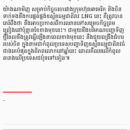
យ៉ាងណាមិញ សម្រាប់​កិច្ចចរចា​រវាង​ក្រុមហ៊ុន​អា​មេ​រិ​ក និង​ចិន​
ទាក់ទង​នឹង​ការ​ផ្គត់ផ្គង់​ឧស្ម័ន​ធម្មជាតិ​រាវ LNG នេះ គឺ​ត្រូវ​បាន​
គេ​រំពឹង​ថា នឹង​អាច​ប្រកាស​ពី​ការ​ឈាន​ទៅ​សម្រេច​កិច្ចព្រម
ព្រៀង​នៅ​ប៉ុន្មាន​ខែ​ខាង​មុខ​នេះ​។ ជាមួយនឹង​បរិមាណ​បញ្ជា​ទិញ​
ថ្មី​ដែល​នឹង​ត្រូវធ្វើ​ឡើង​នា​ពេល​ខាង​មុខ​នេះ នឹង​ជួយ​ពង្រឹង​ជំហរ​
របស់​ចិន ក្នុង​នាម​ជា​កំពូល​ប្រទេស​បញ្ជា​ទិញ​ឧស្ម័ន​ធម្មជាតិ​រាវ​ធំ​
ជាងគេ​បំផុត​ក្នុង​ពិភពលោក​នៅ​ឆ្នាំ​នេះ ពោល​គឺ​ឈរ​លើ​កំពូល​
តារាង​លើ​ប្រទេស​ជប៉ុន​ទៅ​ទៀត​៕
_