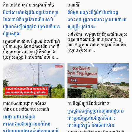
ដីតាមព្រំដែនកូរ៉េខាងត្បូងឡើងថ្លៃ​
បញ្ហា​ដីធ្លី
ដីនៅតាមតំបន់ព្រំដែនកូរ៉េខាងត្បូង
ទីបំផុត ជម្លោះ​ដី​ធ្លី​ដ៏​រ៉ាំរ៉ៃ​នៅ​ខេត្ត​
ដែលជាប់នឹងកូរ៉េខាងជើង ចាប់
កោះកុង ត្រូវ​បានដោះស្រាយ​ដោយ​
ផ្ដើមហក់ឡើងថ្លៃខ្លាំង ក្រោយពីមាន
រដ្ឋមន្ត្រី​«មុខដែក»
ជំនួបកំពូល
នៅទីបំផុត សង្គ្រាម​ដីធ្លី​ដ៏​ជូរ​ចត់ដែល​អូស​
បន្លាយ​ពេល​រាប់​ឆ្នាំ រវាង​ប្រជាពលរដ្ឋ
ក្រោយពីមានជំនួបកំពូលរវាងមេដឹកនាំ
៣៧៥​គ្រួសារ ​​នៅ​ស្រុក​ស្រែ​អំបិល និង
កូរ៉េខាងត្បូង និងកូរ៉េខាងជើង កាលពី
ស្រុក​បទុម​សាគរ…
ប៉ុន្មានខែមុននេះ គួបផ្សំនឹងជំនួបជា
ប្រវត្តិសាស្ត្ររ វាងមេដឹកនាំមហាអ…
ការសាងសង់បង្គោលអង់តែន
ការទិញដីឡូត៍និងលំនៅឋាន
ទាំង១០០នៅតំបន់ទេសចរណ៍
ក្រសួងសេដ្ឋកិច្ចប្រាប់ឲ្យពលរដ្ឋមាន
អាជ្ញាធរវាយតម្លៃថា
ការប្រយ័ត្នប្រយែងខ្ពស់ចំពោះ
ការសាងសង់បង្គោលអង់តែន
ការទិញដីឡូត៍ និងលំនៅឋាន
ទាំង១០០នៅតាមតំបន់ទេសចរណ៍