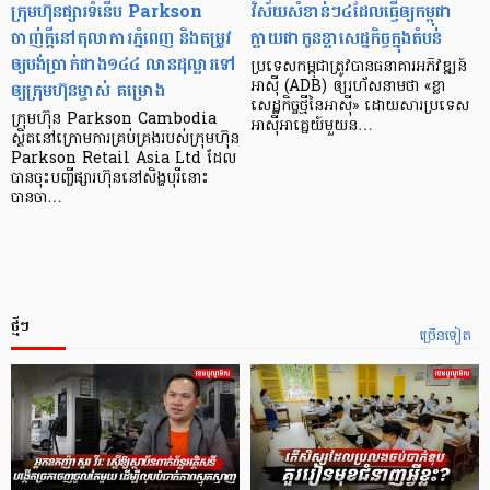
ក្រុមហ៊ុនផ្សារទំនើប Parkson
វិស័យ​សំខាន់ៗ​៤​ដែល​ធ្វើ​ឲ្យ​កម្ពុជា​
ចាញ់ក្ដីនៅតុលាការភ្នំពេញ និងតម្រូវ
ក្លាយ​ជា​កូន​ខ្លា​សេដ្ឋកិច្ច​ក្នុង​តំបន់
ឲ្យបង់ប្រាក់ជាង១៤៤ លានដុល្លារទៅ
ប្រទេស​កម្ពុជា​ត្រូវ​បាន​ធនាគារ​អភិវឌ្ឍន៍​
ឲ្យក្រុមហ៊ុនម្ចាស់ គម្រោង
អាស៊ី (ADB) ឲ្យ​រហ័ស​នាមថា «ខ្លា​
សេដ្ឋកិច្ច​ថ្មី​នៃ​អាស៊ី» ដោយសារ​ប្រទេស​
ក្រុមហ៊ុន Parkson Cambodia
អាស៊ី​អាគ្នេយ៍​មួយ​ន…
ស្ថិតនៅក្រោមការគ្រប់គ្រងរបស់ក្រុមហ៊ុន
Parkson Retail Asia Ltd ដែល
បានចុះបញ្ចីផ្សារហ៊ុននៅសិង្ហបុរីនោះ
បានចា…
ថ្មីៗ
ច្រើនទៀត