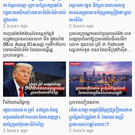
ចាប់អូសចេញ ក្រោយស្រែកប្រឆាំង
ល្ខោនការទូត និងច្រានចោលលទ្ធ
វត្តមានមេដឹកនាំយោធាមីយ៉ាន់ម៉ាដល់
ភាពសម្រេចបានកិច្ចព្រមព្រៀងជាមួយ
ក្នុងសភា
អាម៉េរិក
2 hours ago
2 hours ago
ការប្រឆាំងនឹងដំណើរទស្សនកិច្ចដ៏
ប្រធានក្រុមអ្នកចរចាកំពូលរបស់អ៊ីរ៉ង់ បាន
ចម្រូងចម្រាសរបស់លោក មីន អ៊ុងលាំង
ចេញមុខចំអកឱ្យប្រធានាធិបតីអាម៉េរិក
(Min Aung Hlaing) មេដឹកនាំរបប
លោក ដូណាល់ ត្រាំ ថា កំពុងលេង
យោធាមីយ៉ាន់ម៉ា ដែលបានធ្វើរដ្ឋ
ល្ខោនការទូត ខណៈដែលទីក្រុងវ៉ាស៊ីន…
ប្រហារទម្លាក…
វិស័យ​ពាណិជ្ជកម្ម
ប្រទេសវៀតណាម
រដ្ឋបាលលោក ត្រាំ សងប្រាក់ពន្ធ
តើមានកត្តាចម្បងអ្វីជំរុញឱ្យវៀតណាម
រហូតដល់ទៅ១០០ពាន់លានដុល្លារ
ប្តូរគំរូអភិវឌ្ឍន៍ជាតិ ដែលបានប្រើ
ដល់ក្រុមហ៊ុនអាម៉េរិកវិញ
ប្រមាណ៤០ឆ្នាំមកនេះ?
2 hours ago
2 hours ago