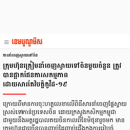
ការនាំចេញស្វាយ​ទៅចិន
ក្រុមហ៊ុនត្រៀមនាំចេញស្វាយទៅចិនមួយចំនួន ត្រូវ
បានផ្អាកផែនការសកម្មភាព
ដោយសារតែវិបត្តិកូវីដ-១៩
ក្រោយពីមានការចុះហត្ថលេខាលើពិធីសារនាំចេញផ្លែស្វាយ
ស្រស់ទៅកាន់ប្រទេសចិន ដោយក្រសួងកសិកម្មកម្ពុជា
ជាមួយនឹងអគ្គរដ្ឋបាលគយចិនកាលពីខែមិថុនារួចមក មាន
ក្រុមហ៊ុនជាច្រើនបានញាប់ដៃញាប់ជើងក្នុងការរៀបចំ