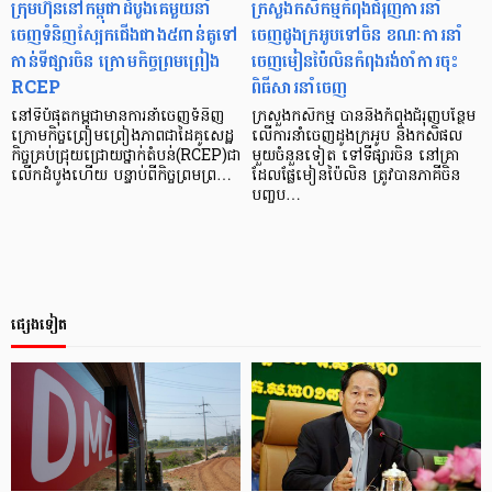
ក្រុមហ៊ុននៅកម្ពុជាដំបូងគេមួយនាំ
ក្រសួងកសិកម្មកំពុងជំរុញការនាំ
ចេញទំនិញស្បែកជើងជាង៥ពាន់គូទៅ
ចេញដូងក្រអូបទៅចិន ខណៈការនាំ
កាន់ទីផ្សារចិន ក្រោមកិច្ចព្រមព្រៀង
ចេញមៀនប៉ៃលិនកំពុងរង់ចាំការចុះ
RCEP
ពិធីសារនាំចេញ
នៅទីបំផុតកម្ពុជាមានការនាំចេញទំនិញ
ក្រសួងកសិកម្ម បាននិងកំពុងជំរុញបន្ថែម
ក្រោមកិច្ចព្រៀមព្រៀងភាពជាដៃគូសេដ្ឋ
លើការនាំចេញដូងក្រអូប និងកសិផល
កិច្ចគ្រប់ជ្រុយជ្រោយថ្នាក់តំបន់(RCEP)ជា
មួយចំនួនទៀត ទៅទីផ្សារចិន នៅគ្រា
លើកដំបូងហើយ បន្ទាប់ពីកិច្ចព្រមព្រ…
ដែលផ្លែមៀនប៉ៃលិន ត្រូវបានភាគីចិន
បញ្ចប…
ផ្សេងទៀត