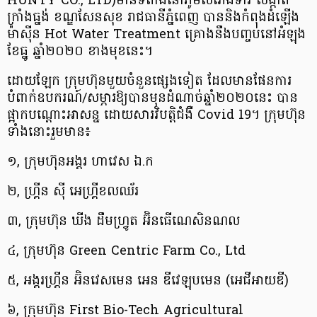
HUNTY CO., LTD)មានទីតាំង​នៅភូមិ​សំរោងទាវ សង្កាត់​
ក្រាំងធ្នង់ ខណ្ឌ​សែនសុខ រាជធានីភ្នំពេញ បាននិង​កំពុង​ដំឡើង​​
ម៉ាស៊ីន Hot Water Treatment គ្រោង​នឹងបញ្ចប់​នៅ​អំឡុង​
ខែធ្នូ ឆ្នាំ២០២០ ខាងមុខនេះ។
ដោយឡែក ក្រុមហ៊ុន​មួយ​ចំនួន​ផ្សេងទៀត ដែលមាន​ផែនការ​
បំពាក់​ឧបករណ៍/សម្ភារ​ឱ្យបានមុន​ដំណាច់​ឆ្នាំ​២០២០នេះ បាន
ផ្អាក​បណ្តោះអាសន្ន ដោយសារ​វិបត្តិ​ជំងឺ​ Covid 19។ ក្រុមហ៊ុន
ទាំង​នោះ​រួមមាន៖
១, ក្រុមហ៊ុន​អង្គរ ហាវេស ឯ.ក
២, ហ្រ្គីន ស៊ី អេហ្រ្គីខលឈ័រ
៣, ក្រុមហ៊ុន ឃីង ដឹមហ្វ្រូត អ៊ិនធើណេសិនណល
៤, ក្រុមហ៊ុន Green Centric Farm Co., Ltd
៥, អង្គរហ្គ្រីន អ៊ិនវេសមេន អេន ឌីវេឡុបមេន (អេជីអាយឌី)
៦, ក្រុមហ៊ុន First Bio-Tech Agricultural