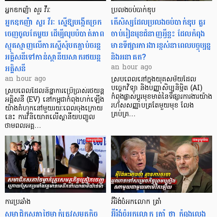
អ្នកឧកញ៉ា សួរ វីរៈ
ប្រលងចប់បាក់ឌុប
អ្នកឧកញ៉ា សួរ វីរៈ ស្នើឱ្យបង្កើតច្រក
តើសិស្សដែលប្រលងចប់បាក់ឌុប គួរ
ចេញចូលតែមួយ ដើម្បីលុបបំបាត់ភាព
ចាប់រៀនមុខជំនាញអ្វីខ្លះ ដែលកំពុង
ស្មុគស្មាញលើការស្នើសុំបតភ្ជាប់ចរន្ត
មានទីផ្សារការងារខ្ពស់នាពេលបច្ចុប្បន្ន
អគ្គិសនីទៅកាន់ស្ថានីយសាករថយន្ត
និងអនាគត?
អគ្គិសនី
an hour ago
an hour ago
ស្របពេលនៅក្នុងយុគសម័យដែល
បច្ចេកវិទ្យា និងបញ្ញាសិប្បនិម្មិត (AI)
ស្របពេលដែលនិន្នាការប្រើប្រាស់រថយន្ត
កំពុងផ្លាស់ប្តូរមុខមាត់នៃទីផ្សារការងារយ៉ាង
អគ្គិសនី (EV) នៅកម្ពុជាកំពុងហក់ឡើង
រហ័សសញ្ញាបត្រតែមួយមុខ លែង
យ៉ាងគំហុកនៅមួយរយៈពេលចុងក្រោយ
គ្រប់គ្រ…
នេះ ការវិនិយោគលើស្ថានីយបញ្ចូល
ថាមពលអគ្គ…
ការប្រឆាំង
អ៊ីរ៉ង់ចំអកលោក ត្រាំ
សមាជិកសភាថៃម្នាក់ត្រូវសមត្ថកិច្ច
អ៊ីរ៉ង់ចំអកលោក ត្រាំ ថា កំពុងលេង