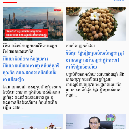
វិនិយោគិនធំៗបន្ថយការវិនិយោគក្នុង
ការនាំចេញកសិផល
វិស័យធនាគារនៅចិន
ទីបំផុត ផ្លែមៀនស្រស់របស់កម្ពុជាត្រូវ
វិនិយោគិនធំៗកាត់បន្ថយការ
បានសម្ពោធនាំចេញជាផ្លូវការទៅ
វិនិយោគលើធនាគារថ្នាក់តំបន់ក្នុងទី
កាន់ទីផ្សារចិនហើយ
ផ្សារចិន ខណៈឥណទានមិនដំណើរ
បន្ទាប់ពីចរចាអស់រយៈពេលជាង៣ឆ្នាំ និង
ការកើនឡើង
បានអនុវត្តការផលិតវេខ្ចប់ស្រប
តាមស្ដង់ដារតម្រូវរបស់រដ្ឋបាលគយចិន
ចំណាប់អារម្មណ៍របស់ក្រុមហ៊ុនវិនិយោគ
រួចមក នៅទីបំផុត ផ្លែមៀនស្រស់របស់
ធំៗចំពោះធនាគារក្នុងតំបន់របស់ចិនបាន
កម្ពុជា…
ធ្លាក់ចុះ ខណៈដែលឥណទានខូច ឬ
ឥណទានមិនដំណើរការ កំពុងតែកើន
ឡើង នៅត…