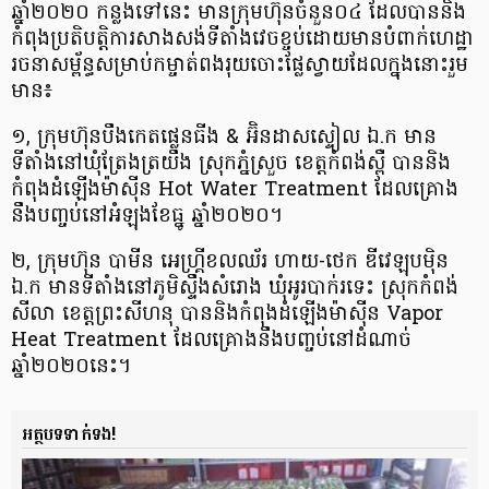
ឆ្នាំ២០២០ កន្លងទៅនេះ មានក្រុមហ៊ុន​ចំនួន០៤​ ដែលបាន​និង
កំពុង​ប្រតិបត្តិការ​សាងសង់​ទីតាំង​វេចខ្ចប់​ដោយមាន​បំពាក់​ហេដ្ឋា
រចនាសម្ព័ន្ធ​សម្រាប់​កម្ចាត់​ពងរុយ​ចោះ​ផ្លែស្វាយ​ដែលក្នុង​នោះ​រួម
មាន៖
១, ក្រុមហ៊ុន​បឹងកេតផ្លេនធីង & អ៊ិនដាសស្ទៀល ឯ.ក មាន
ទីតាំង​នៅឃុំ​ត្រែង​ត្រយឹង ស្រុកភ្នំស្រួច ខេត្ត​កំពង់ស្ពឺ បាននិង​
កំពុង​ដំឡើង​ម៉ាស៊ីន Hot Water Treatment ដែលគ្រោង​
នឹងបញ្ចប់​នៅអំឡុង​ខែធ្នូ ឆ្នាំ​២០២០។
២, ក្រុមហ៊ុន បាមីន អេហ្រ្គីខលឈ័រ ហាយ-ថេក ឌីវេឡុបម៉ិន
ឯ.ក មានទីតាំង​នៅភូមិ​ស្ទឹង​សំរោង ឃុំអូរបាក់រទេះ ​ស្រុក​កំពង់​
សីលា ខេត្ត​ព្រះសីហនុ បាន​និងកំពុង​ដំឡើង​ម៉ាស៊ីន Vapor
Heat Treatment ដែលគ្រោង​នឹងបញ្ចប់​នៅដំណាច់​
ឆ្នាំ២០២០នេះ។
អត្ថបទទាក់ទង!