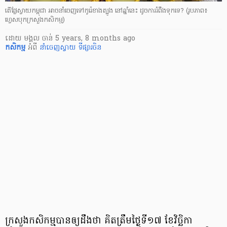
តើផ្លែស្វាយកម្ពុជា អាចនាំចេញទៅកូរ៉េខាងត្បូង នៅឆ្នាំនេះ ដូចការរំពឹងទុកទេ? (រូបភាព៖
ហ្វេសបុក​ក្រសួង​កសិកម្ម)
ដោយ
មង្គល ចាន់
5 years, 8 months ago
កសិកម្ម
អំពី
នាំចេញស្វាយ
ទីផ្សារចិន
ក្រសួងកសិកម្ម​បាន​ឲ្យដឹងថា គិតត្រឹមថ្ងៃទី​១៧ ខែវិច្ឆិកា