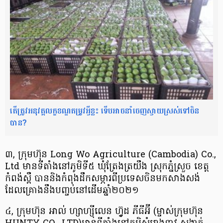
តើត្រូវអនុវត្តលក្ខខណ្ឌតម្រូវអ្វីខ្លះ ទើបអាចនាំចេញស្វាយស្រស់ទៅចិន
បាន?
៣, ក្រុមហ៊ុន Long Wo Agriculture (Cambodia) Co.,
Ltd មាន​ទីតាំង​នៅភូមិទី៥ ឃុំត្រែង​ត្រយឹង ស្រុកភ្នំស្រួច ខេត្ត
កំពង់ស្ពឺ បាននិង​កំពុង​ដឹកសម្ភារ​ពីប្រទេស​ចិនមក​សាងសង់
ដែលគ្រោង​នឹងបញ្ចប់​នៅដើម​ឆ្នាំ២០២១
៤, ក្រុមហ៊ុន អាល់ ហ្សាហ្ស៊ីលេន ហ្វ៊ូដ ភីធីអ៊ី (ម្ចាស់ក្រុមហ៊ុន