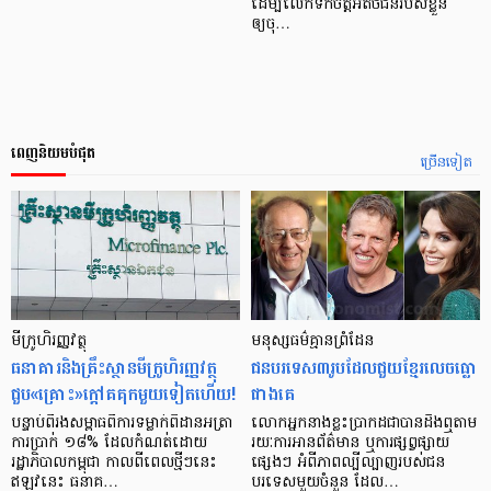
ដើម្បីលើកទឹកចិត្តអតិថិជនរបស់ខ្លួន
ឲ្យចុ…
ពេញនិយមបំផុត
ច្រើនទៀត
មីក្រូ​ហិរញ្ញវត្ថុ
មនុស្ស​ធម៌​គ្មាន​ព្រំដែន
ធនាគារ​និង​គ្រឹះស្ថាន​មីក្រូ​ហិរញ្ញវត្ថុ​
ជន​បរទេស​៣​រូប​ដែល​ជួយ​ខ្មែរ​លេច​ធ្លោ​
ជួប«គ្រោះ»ក្តៅ​គគុក​មួយ​ទៀត​ហើយ!
ជាង​គេ
បន្ទាប់​ពី​រង​សម្ពាធ​​ពី​ការ​ទម្លាក់​ពិដាន​អត្រា​
លោកអ្នក​នាង​ខ្លះ​ប្រាកដ​ជា​បាន​​ដឹង​ឮ​តាម​
ការ​ប្រាក់ ១៨​% ដែល​កំណត់​ដោយ​
រយៈ​ការ​អាន​ព័ត៌មាន ឬ​ការ​ផ្សព្វផ្សាយ​
រដ្ឋាភិបាល​កម្ពុជា កាល​ពី​ពេល​ថ្មីៗ​នេះ
ផ្សេងៗ អំពី​ភាព​ល្បីល្បាញ​របស់​ជន​
ឥឡូវ​នេះ ធនាគ…
បរទេស​មួយ​ចំនួន ដែល…