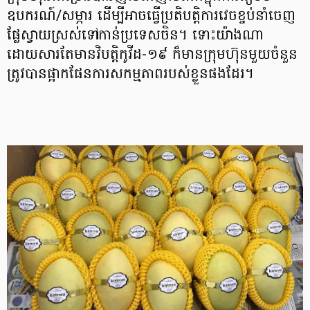
ឧបករណ៍/សម្ភារ ដើម្បីអាចធ្វើប្រតិបត្តិការវេចខ្ចប់នាំចេញ
ផ្លែស្វាយស្រស់ទៅកាន់ប្រទេសចិន។ ទោះយ៉ាងណា
ដោយសារតែមានវិបត្តិកូវីដ-១៩ ក៏មានក្រុមហ៊ុនមួយចំនួន
ត្រូវបានផ្អាកផែនការសកម្មភាពរបស់ខ្លួនផងដែរ។