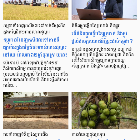
កម្ពុជានាំចេញកសិផលទៅកាន់ទីផ្សារចិន
គំនិតផ្តួចផ្តើមខ្សែក្រវាត់ និងផ្លូវ
ក្នុងតម្លៃជិត២ពាន់លានដុល្លារ
តើគំនិតផ្តួចផ្តើមខ្សែក្រវាត់ និងផ្លូវ
កម្ពុជានាំចេញកសិផលទៅកាន់ទី
ផ្តល់ផលប្រយោជន៍អ្វីខ្លះដល់កម្ពុជា?
ផ្សារចិនក្នុងតម្លៃជិត២ពាន់លានដុល្លារ
មន្ត្រីជាន់ខ្ពស់ក្រសួងកសិកម្ម បញ្ជាក់ថា
នៅរយៈពេលជាង២ឆ្នាំចុងក្រោយនេះ
កិច្ចសហប្រតិបត្តិការ រវាងកម្ពុជា និងចិន
លើវិស័យកសិកម្មក្រោមក្របខណ្ឌ
បើទោះបី នៅអំឡុងវិបត្តិកូវីដ១៩
«ខ្សែក្រវាត់ និងផ្លូវ» បានបង្ហាញឱ្យ…
វិស័យកសិកម្ម បានជួបប្រទះនូវបញ្ហា
ប្រឈមជាបន្តបន្ទាប់ តែវិស័យនេះនៅតែ
អាចឈរបានយ៉ាងរឹងមាំ និងបង្កើតឱកាស
កាន់ត…
ការនាំចេញទំនិញស្បែកជើង
ការនាំចេញដូងក្រអូប