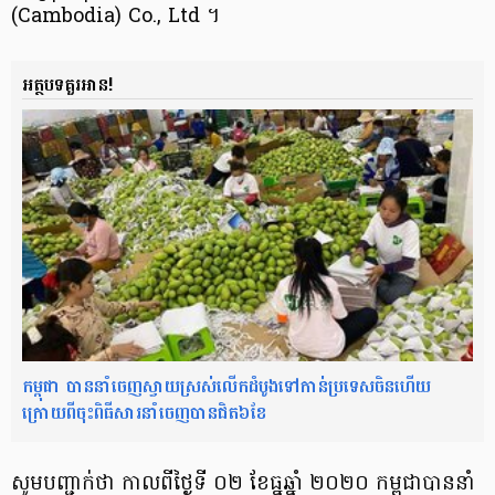
(Cambodia) Co., Ltd ។
អត្ថបទគួរអាន!
កម្ពុជា បាននាំចេញស្វាយស្រស់លើកដំបូងទៅកាន់ប្រទេសចិនហើយ
ក្រោយពី​ចុះពិធីសារ​នាំចេញ​បានជិត​​៦ខែ
សូមបញ្ជាក់ថា កាលពី​ថ្ងៃទី ០២ ខែ​ធ្នូ​ឆ្នាំ ២០២០ កម្ពុជា​បាន​នាំ