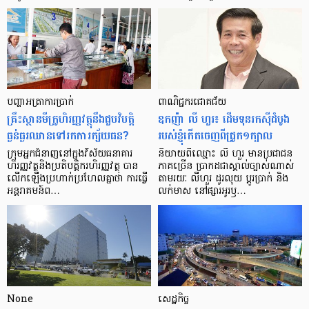
បញ្ហា​អត្រា​ការប្រាក់
ពាណិជ្ជករជោគជ័យ
គ្រឹះស្ថាន​មីក្រូ​ហិរញ្ញវត្ថុ​នឹង​ជួប​វិបត្តិ​
ឧកញ៉ា លី ហួរ៖ ដើមទុនរកស៊ីដំបូង
ធ្ងន់ធ្ងរ​ឈាន​ទៅ​រក​ការ​ក្ស័យធន?
របស់ខ្ញុំកើតចេញពីជ្រូក១ក្បាល
ក្រុម​អ្នក​ជំនាញ​នៅ​ក្នុង​វិស័យ​ធនាគារ
និយាយ​ពី​ឈ្មោះ លី ហួរ មាន​ប្រជាជន​
ហិរញ្ញវត្ថុ​និង​ប្រតិបត្តិករ​ហិរញ្ញ​វត្ថុ បាន​​
ភាគ​ច្រើន ប្រាកដ​ជា​ស្គាល់​ច្បាស់​ណាស់
លើក​ឡើង​ប្រហាក់​ប្រហែល​គ្នា​ថា ការ​ធ្វើ​
តាមរយៈ លីហួរ ដូរ​លុយ ប្តូរ​បា្រក់ និង​
អន្តរាគមន៍​ព…
លក់​មាស នៅ​ផ្សារ​អូរ​ឫ…
None
សេដ្ឋកិច្ច​