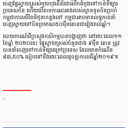
ចេញ​ផ្លែស្វាយ​ស្រស់​មួយកុង​តឺន័រ​ជាលើក​ដំបូង​ទៅកាន់​ទីផ្សារ​
ប្រទេសចិន ហើយបើតាម​ការ​អះអាង​របស់​ស្ថានទូតចិន​ប្រចាំ​
កម្ពុជា​កាលពីខែ​មិថុនា​កន្លងទៅ កម្ពុជា​អាចមាន​លទ្ធភាព​នាំ
ចេញ​ស្វាយ​ទៅចិន​ប្រមាណ​៥០ម៉ឺនតោន​ជារៀង​រាល់ឆ្នាំ។
របាយការណ៍ពីក្រសួង​កសិកម្ម​បាន​បង្ហាញថា នៅរយៈពេល១១
ខែឆ្នាំ ២០២០នេះ ផ្លែស្វាយស្រស់​ចំនួន​ជាង ៩ម៉ឺន តោន ត្រូវ
បាន​នាំចេញទៅកាន់​ទីផ្សារ​ក្រៅប្រទេស ដែល​មាន​កំណើន
៨៣,៥០% ធៀបទៅនឹងរយៈពេល​ដូចគ្នា​កាលពី​ឆ្នាំ២០១៩៕
_