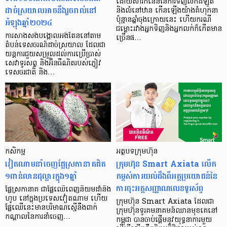
ដោយសារកំនើននៃការទិញលក់ដីឡូត៍
ដាច់ស្រយាលអាចនឹងរួចរាល់នៅ
និងលំនៅឋាន កើនឡើងយ៉ាងគំហុកនា
ប៉ុន្មានឆ្នាំចុងក្រោយនេះ ហើយករណី
អំឡុងឆ្នាំ២០២៤
ជម្លោះរវាងអ្នកទិញនិងអ្នកលក់ក៏កើតមាន
ការសាងសង់បង្គោលអង់តែននៅតាម
ច្រើនផ…
តំបន់ទេសចរណ៍ដាច់ស្រយាល ដែលជា
យន្តការជួយសម្រួលដល់ការប្រើប្រាស់
សេវាទូរសព្ទ និងអ៊ិនធឺណិតរបស់ភ្ញៀវ
ទេសចរជាតិ និង…
កសិកម្ម
អត្ថបទក្រុមហ៊ុន
វៀតណាម​នាំ​ចេញ​ផ្លែ​ស្រកា​នាគ​​ជិត
ក្រុមហ៊ុន Smart Axiata លើក
១ពាន់​លាន​ដុល្លារ​ក្នុង​១​ឆ្នាំ
កម្ពស់ការយល់ដឹងពីអត្ថប្រយោជន៍នៃ
ការចុះអត្តសញ្ញាណលេខទូរស័ព្ទ
ផ្លែស្រកា​នាគ​ ជា​ផ្លែ​ឈើ​ពេញ​និយម​ដាំ​និង​
ហូប នៅ​ក្នុង​ប្រទេស​វៀតណាម ហើយ​
ក្រុមហ៊ុន Smart Axiata ដែលជា
ផ្លែ​ឈើ​នេះ​មាន​បរិមាណ​ស្មើ​នឹង​ពាក់​
ក្រុមហ៊ុនទូរគមនាគមន៍ឈានមុខគេនៅ
កណ្ដាល​​នៃ​ការនាំចេញ​…
កម្ពុជា បានចាប់ផ្តើមនូវយុទ្ធនាការមួយ