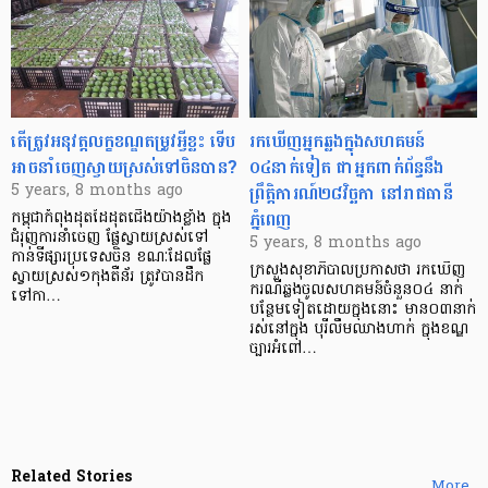
តើត្រូវអនុវត្តលក្ខខណ្ឌតម្រូវអ្វីខ្លះ ទើប
រកឃើញអ្នកឆ្លងក្នុងសហគមន៍
អាចនាំចេញស្វាយស្រស់ទៅចិនបាន?
០៤នាក់ទៀត ជាអ្នកពាក់ព័ន្ធនឹង
ព្រឹត្តិការណ៍២៨វិច្ឆកា នៅរាជធានី
5 years, 8 months ago
ភ្នំពេញ
កម្ពុជាកំពុងដុតដៃដុតជើងយ៉ាងខ្លាំង ក្នុង
ជំរុញការនាំចេញ ផ្លែស្វាយស្រស់ទៅ
5 years, 8 months ago
កាន់ទីផ្សារប្រទេសចិន ខណៈដែលផ្លែ
ក្រសួងសុខាភិបាលប្រកាសថា រកឃើញ
ស្វាយស្រស់១កុងតឺន័រ ត្រូវបានដឹក
ករណីឆ្លងចូលសហគមន៍ចំនួន០៤ នាក់
ទៅកា…
បន្ថែមទៀតដោយក្នុងនោះ មាន០៣នាក់
រស់នៅក្នុង បុរីលឹមឈាងហាក់ ក្នុងខណ្ឌ
ច្បារអំពៅ…
Related Stories
More