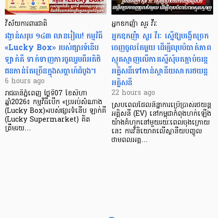
វិស័យការពារជាតិ
អ្នកឧកញ៉ា សួរ វីរៈ
រង្វាន់សរុប ១៤៣ លានរៀល! កម្មវិធី
អ្នកឧកញ៉ា សួរ វីរៈ ស្នើឱ្យបង្កើតច្រក
«Lucky Box» របស់ផ្សារទំនើប
ចេញចូលតែមួយ ដើម្បីលុបបំបាត់ភាព
ឡាក់គី ទាក់ទាញការចូលរួមពីអតិថិ
ស្មុគស្មាញលើការស្នើសុំបតភ្ជាប់ចរន្ត
ជនកាន់តែច្រើនក្នុងសប្តាហ៍ដំបូង។
អគ្គិសនីទៅកាន់ស្ថានីយសាករថយន្ត
អគ្គិសនី
6 hours ago
22 hours ago
រាជធានីភ្នំពេញ ថ្ងៃទី07 ខែសីហា
ឆ្នាំ2026៖ កម្មវិធីបើក «ប្រអប់សំណាង
ស្របពេលដែលនិន្នាការប្រើប្រាស់រថយន្ត
(Lucky Box)»របស់ផ្សារទំនើប ឡាក់គី
អគ្គិសនី (EV) នៅកម្ពុជាកំពុងហក់ឡើង
(Lucky Supermarket) គិត
យ៉ាងគំហុកនៅមួយរយៈពេលចុងក្រោយ
ត្រឹមរយ…
នេះ ការវិនិយោគលើស្ថានីយបញ្ចូល
ថាមពលអគ្គ…