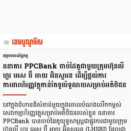
អត្ថបទពាណិជ្ជកម្ម
ធនាគារ PPCBank ចាប់ដៃគូជាមួយក្រុមហ៊ុនលី
ហួរ អេស ប៊ី អាយ អ៊ិនសួរេន ដើម្បីផ្តល់ការ
ការពារហិរញ្ញវត្ថុកាន់តែទូលំទូលាយសម្រាប់អតិថិជន
នៅក្នុងជំហានដ៏សំខាន់មួយក្នុងគោលបំណងលើកកម្ពស់
សេវាកម្មហិរញ្ញវត្ថុសម្រាប់អតិថិជនរបស់ខ្លួន ធនាគារ
PPCBank បានចាប់ដៃគូយុទ្ធសាស្រ្តជាផ្លូវការជាមួយក្រុម
ហ៊ុនលី ហួរ អេស ប៊ី អាយ អ៊ិនសួរេន (LHSBI) ដែលជា