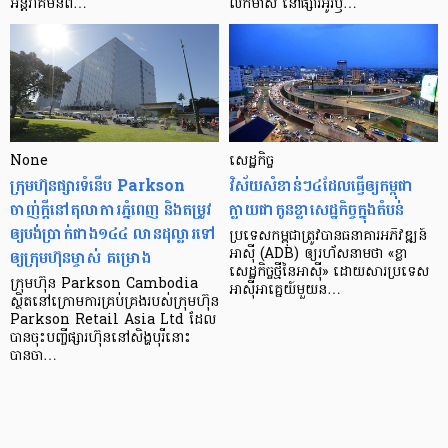
អន្តរាគមន៍​ព…
លក់​មាស នៅ​ផ្សារ​អូរ​ឫ…
None
សេដ្ឋកិច្ច​
ក្រុមហ៊ុនផ្សារទំនើប Parkson
វិស័យ​សំខាន់ៗ​៤​ដែល​ធ្វើ​ឲ្យ​កម្ពុជា​
ចាញ់ក្ដីនៅតុលាការភ្នំពេញ និងតម្រូវ
ក្លាយ​ជា​កូន​ខ្លា​សេដ្ឋកិច្ច​ក្នុង​តំបន់
ឲ្យបង់ប្រាក់ជាង១៤៤ លានដុល្លារទៅ
ប្រទេស​កម្ពុជា​ត្រូវ​បាន​ធនាគារ​អភិវឌ្ឍន៍​
ឲ្យក្រុមហ៊ុនម្ចាស់ គម្រោង
អាស៊ី (ADB) ឲ្យ​រហ័ស​នាមថា «ខ្លា​
សេដ្ឋកិច្ច​ថ្មី​នៃ​អាស៊ី» ដោយសារ​ប្រទេស​
ក្រុមហ៊ុន Parkson Cambodia
អាស៊ី​អាគ្នេយ៍​មួយ​ន…
ស្ថិតនៅក្រោមការគ្រប់គ្រងរបស់ក្រុមហ៊ុន
Parkson Retail Asia Ltd ដែល
បានចុះបញ្ចីផ្សារហ៊ុននៅសិង្ហបុរីនោះ
បានចា…