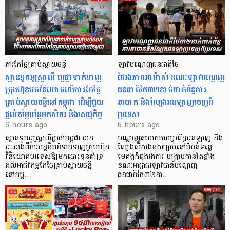
ការកែច្នៃគ្រាប់ស្វាយចន្ទី
ឡាវបណ្តេញជនជាតិថៃ
ស្ថានទូតអូស្ត្រាលី ប្តេជ្ញាទាក់ទាញ
ថៃរងភាពអាម៉ាស់ ខណៈឡាវបណ្តេញ
ក្រុមហ៊ុនមក​វិនិយោគលើការកែច្នៃ
ជនជាតិថៃ៣២នាក់ពាក់ព័ន្ធការ
គ្រាប់ស្វាយចន្ទីនៅកម្ពុជា ដើម្បីជួយ
ឆបោក និងល្បែងអនឡាញចេញពី
ផ្តល់តម្លៃបន្ថែមកសិករ និងសេដ្ឋកិច្ច
ប្រទេស
5 hours ago
6 hours ago
ស្ថានទូតអូស្ត្រាលីប្រចាំកម្ពុជា បាន
បណ្តាញឆបោកតាមប្រព័ន្ធអនឡាញ និង
អះអាងពីការបន្តខិតខំទាក់ទាញក្រុមហ៊ុន
ល្បែងស៊ីសងខុសច្បាប់នៅតំបន់ទន្លេ
វិនិយោគបរទេសឱ្យមកបោះទុនគាំទ្រ
មេគង្គកំពុងរងការ បង្ក្រាប​កាន់តែខ្លាំង
ដល់អាជីវកម្មកែច្នៃគ្រាប់ស្វាយចន្ទី
ខណៈអាជ្ញាធរឡាវបានបណ្តេញ
នៅកម្ព…
ជនជាតិថៃ៣២នា…