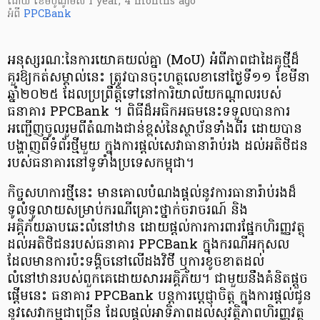
ដោយ
​ ខេមបូណូមីស
1 year, 4 months ago
អំពី
PPCBank
អនុស្សរណៈនៃការយោគយល់គ្នា (MoU) អំពីភាពជាដៃគូថ្មីដ៏
គួរឱ្យកត់សម្គាល់នេះ ត្រូវបានចុះ​ហត្ថលេខានៅថ្ងៃទី១១ ខែមីនា
ឆ្នាំ២០២៥ ដែលប្រព្រឹត្តិទៅនៅការិយាល័យកណ្តាលរបស់
ធនាគារ PPCBank ។ ពិធីដ៏អធិកអធមនេះទទួល​បានការ
អញ្ជើញចូលរួមពី​តំណាងជាន់ខ្ពស់នៃស្ថាប័នទាំងពីរ ដោយបាន
បង្ហាញពីទំព័រថ្មីមួយ ក្នុងការផ្តល់សេវាធានារ៉ាប់រង ដល់អតិថិជន
របស់ធនាគារ​នៅទូទាំង​ប្រទេសកម្ពុជា។
កិច្ចសហការថ្មីនេះ មានគោលបំណងផ្តល់នូវការធានារ៉ាប់រងដ៏
ទូលំទូលាយសម្រាប់ករណីគ្រោះថ្នាក់ចរាចរណ៍ និង
អគ្គិភ័យឆាបឆេះលំនៅឋាន ដោយផ្តល់ការការពារផ្នែកហិរញ្ញវត្ថុ
ដល់អតិថិជនរបស់ធនាគារ PPCBank ក្នុងករណីអកុសល
ដែលមានការប៉ះទង្គិចនៅលើដងវិថី ឬការខូចខាតដល់​
លំនៅឋាន​របស់ពួកគេដោយសារអគ្គិភ័យ។ ជាមួយនឹងគំនិតផ្តួច
ផ្តើមនេះ ធនាគារ PPCBank បន្តការប្តេជ្ញាចិត្ត ក្នុងការផ្តល់ជូន
នូវសេវាកម្មជាច្រើន ដែលផ្តល់អាទិភាពដល់សុវត្ថិភាពហិរញ្ញវត្ថុ