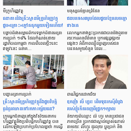
មីក្រូ​ហិរញ្ញវត្ថុ
មនុស្ស​ធម៌​គ្មាន​ព្រំដែន
ធនាគារ​និង​គ្រឹះស្ថាន​មីក្រូ​ហិរញ្ញវត្ថុ​
ជន​បរទេស​៣​រូប​ដែល​ជួយ​ខ្មែរ​លេច​ធ្លោ​
ជួប«គ្រោះ»ក្តៅ​គគុក​មួយ​ទៀត​ហើយ!
ជាង​គេ
បន្ទាប់​ពី​រង​សម្ពាធ​​ពី​ការ​ទម្លាក់​ពិដាន​អត្រា​
លោកអ្នក​នាង​ខ្លះ​ប្រាកដ​ជា​បាន​​ដឹង​ឮ​តាម​
ការ​ប្រាក់ ១៨​% ដែល​កំណត់​ដោយ​
រយៈ​ការ​អាន​ព័ត៌មាន ឬ​ការ​ផ្សព្វផ្សាយ​
រដ្ឋាភិបាល​កម្ពុជា កាល​ពី​ពេល​ថ្មីៗ​នេះ
ផ្សេងៗ អំពី​ភាព​ល្បីល្បាញ​របស់​ជន​
ឥឡូវ​នេះ ធនាគ…
បរទេស​មួយ​ចំនួន ដែល…
បញ្ហា​អត្រា​ការប្រាក់
ពាណិជ្ជករជោគជ័យ
គ្រឹះស្ថាន​មីក្រូ​ហិរញ្ញវត្ថុ​នឹង​ជួប​វិបត្តិ​
ឧកញ៉ា លី ហួរ៖ ដើមទុនរកស៊ីដំបូង
ធ្ងន់ធ្ងរ​ឈាន​ទៅ​រក​ការ​ក្ស័យធន?
របស់ខ្ញុំកើតចេញពីជ្រូក១ក្បាល
ក្រុម​អ្នក​ជំនាញ​នៅ​ក្នុង​វិស័យ​ធនាគារ
និយាយ​ពី​ឈ្មោះ លី ហួរ មាន​ប្រជាជន​
ហិរញ្ញវត្ថុ​និង​ប្រតិបត្តិករ​ហិរញ្ញ​វត្ថុ បាន​​
ភាគ​ច្រើន ប្រាកដ​ជា​ស្គាល់​ច្បាស់​ណាស់
លើក​ឡើង​ប្រហាក់​ប្រហែល​គ្នា​ថា ការ​ធ្វើ​
តាមរយៈ លីហួរ ដូរ​លុយ ប្តូរ​បា្រក់ និង​