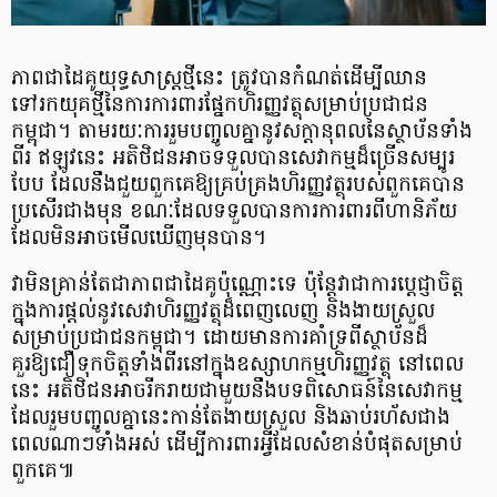
ភាពជាដៃគូយុទ្ធសាស្ត្រថ្មីនេះ ត្រូវបានកំណត់ដើម្បីឈាន​
ទៅរកយុគថ្មីនៃការការពារ​ផ្នែក​ហិរញ្ញវត្ថុ​សម្រាប់ប្រជាជន
កម្ពុជា។ តាមរយៈការរួមបញ្ចូលគ្នានូវសក្តានុពលនៃស្ថាប័នទាំង
ពីរ ឥឡូវនេះ អតិថិជន​អាចទទួលបានសេវាកម្មដ៏ច្រើនសម្បូរ
បែប ដែលនឹងជួយពួកគេឱ្យគ្រប់គ្រងហិរញ្ញវត្ថុរបស់ពួកគេបាន​
ប្រសើរ​ជាងមុន ខណៈដែលទទួលបានការការពារពីហានិភ័យ
ដែលមិនអាចមើលឃើញមុនបាន។
វាមិនគ្រាន់តែជាភាពជាដៃគូប៉ុណ្ណោះទេ ប៉ុន្តែវាជាការប្តេជ្ញាចិត្ត​
ក្នុងការផ្តល់​នូវសេវា​ហិរញ្ញវត្ថុដ៏​ពេញលេញ និងងាយស្រួល
សម្រាប់ប្រជាជនកម្ពុជា។ ដោយមានការគាំទ្រពីស្ថាប័នដ៏
គួរឱ្យជឿទុក​ចិត្តទាំងពីរនៅក្នុងឧស្សាហកម្មហិរញ្ញវត្ថុ នៅពេល
នេះ អតិថិជនអាចរីករាយជាមួយ​នឹងបទ​ពិសោធន៍​នៃសេវាកម្ម
ដែលរួមបញ្ចូលគ្នានេះកាន់តែងាយស្រួល និងឆាប់រហ័សជាង
ពេលណាៗទាំងអស់ ដើម្បី​ការពារអ្វីដែលសំខាន់បំផុតសម្រាប់
ពួកគេ៕