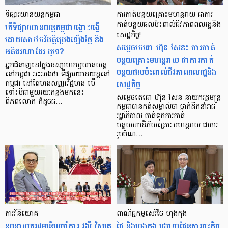
ទីផ្សារយានយន្ដកម្ពុជា
ការកាត់បន្ថយគ្រោះមហន្តរាយ ជាការ
តើទីផ្សារយានយន្ដកម្ពុជារង្គោះរង្គើ
កាត់បន្ថយផលប៉ះពាល់ជីវភាពពលរដ្ឋនិង
សេដ្ឋកិច្ច!
ដោយសារតែវិបត្តិប្រេងឡើងថ្លៃ និង
សម្តេចតេជោ ហ៊ុន សែន៖ ការកាត់
អតិផរណាដែរ ឬទេ?
បន្ថយគ្រោះមហន្តរាយ ជាការកាត់
អ្នកជំនាញនៅក្នុងឧស្សាហកម្មយានយន្ដ
បន្ថយផលប៉ះពាល់ជីវភាពពលរដ្ឋនិង
នៅកម្ពុជា អះអាងថា ទីផ្សារយានយន្ដនៅ
សេដ្ឋកិច្ច
កម្ពុជា នៅតែមានសញ្ញាវិជ្ជមាន បើ
ទោះបីជាមួយរយៈកន្លងមកនេះ
សម្តេចតេជោ ហ៊ុន សែន នាយករដ្ឋមន្ត្រី
ពិភពលោក ក៏ដូចជ…
កម្ពុជាបានកត់សម្គាល់ថា ថ្នាក់ដឹកនាំរាជ
រដ្ឋាភិបាល ចាត់ទុកការកាត់
បន្ថយហានិភ័យគ្រោះមហន្តរាយ ជាការ
រួមចំណ…
ការវិនិយោគ
ពាណិជ្ជកម្មសេរី​ថៃ ហុងកុង
ឧបនាយករដ្ឋមន្ត្រីប្រចាំការ វង្សី វិស្សុត
ថៃ និងហុងកុង បង្ហាញ​ផែនការចុះ​កិច្ច