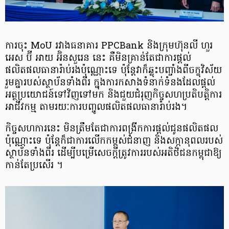
ការចុះ MoU រវាងធនាគារ PPCBank និងក្រុមហ៊ុនលី ហួរ
អេស ប៊ី អាយ អ៊ិនសួរេន នេះ គឺមិន​គ្រាន់តែ​ជាការផ្តល់
ផលិតផលធានារ៉ាប់រងប៉ុណ្ណោះទេ ប៉ុន្តែវាក៏ឆ្លុះបញ្ចាំងពីចក្ខុវិស័យ
រួមគ្នារបស់ស្ថាប័នទាំងពីរ ក្នុងការកសាងទំនាក់ទំនងដែលផ្តល់
អត្ថប្រយោជន៍ទៅវិញទៅមក និង​ជួយជំរុញ​កិច្ចសហ​ប្រតិបត្តិការ​
អាជីវកម្ម តាមរយៈការបញ្ចូលផលិតផលធានារ៉ាប់រង។
កិច្ចសហការនេះ មិនត្រឹមតែជាការពង្រីកការផ្តល់ជូនផលិតផល
ប៉ុណ្ណោះទេ ប៉ុន្តែក៏ជាការ​លើកកម្ពស់​ជំនាញ និងសក្កានុពលរបស់
ស្ថាប័នទាំងពីរ ដើម្បីបម្រើសេចក្តីត្រូវការ​របស់អតិថិជន​កម្ពុជាឱ្យ
កាន់​តែប្រសើរ ។