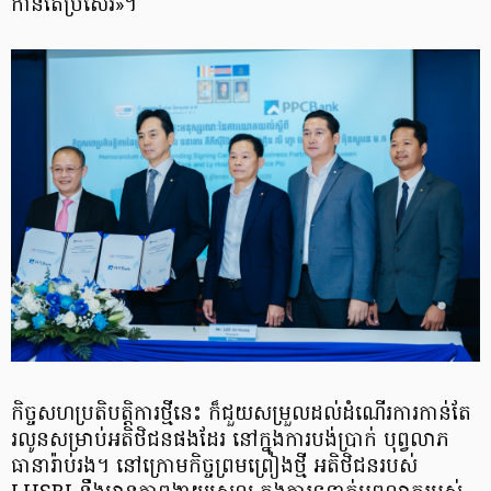
កាន់តែប្រសើរ»។
កិច្ចសហប្រតិបត្តិការថ្មីនេះ ក៏ជួយសម្រួលដល់ដំណើរការកាន់តែ
រលូនសម្រាប់អតិថិជនផងដែរ នៅក្នុងការបង់ប្រាក់ បុព្វលាភ
ធានារ៉ាប់រង។ នៅក្រោមកិច្ចព្រមព្រៀងថ្មី អតិថិជនរបស់