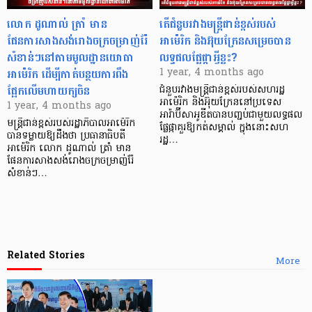
លោក ដូណាល់ ត្រាំ មាន
តើជំនួបរវាងមន្ត្រីជាន់ខ្ពស់របស់
ផែនការសាងសង់រោងចក្រចម្រាញ់រ៉ែ
អាម៉េរិក និងអ៊ុយក្រែនសម្រេចបាន
សំខាន់ៗនៅតាមមូលដ្ឋានយោធា
លទ្ធផលផ្លែផ្កាអ្វីខ្លះ?
អាម៉េរិក ដើម្បីកាត់បន្ថយការពឹង
1 year, 4 months ago
ផ្អែកលើមហាយក្សចិន
ជំនួបរវាងមន្ត្រីជាន់ខ្ពស់របស់សហរដ្ឋ
អាម៉េរិក និងអ៊ុយក្រែននៅប្រទេស
1 year, 4 months ago
អារ៉ាប៊ីសាអូឌីតបានបញ្ជប់ជាមួយលទ្ធផល
មន្ត្រីជាន់ខ្ពស់របស់រដ្ឋាភិបាលអាម៉េរិក
ផ្លែផ្កាគួរឱ្យកត់សម្គាល់ ក្នុងនោះសហ
បានទម្លាយឱ្យដឹងថា ប្រធានាធិបតី
រដ្ឋ…
អាម៉េរិក លោក ដូណាល់ ត្រាំ មាន
ផែនការសាងសង់រោងចក្រចម្រាញ់រ៉ែ
សំខាន់ៗ…
Related Stories
More