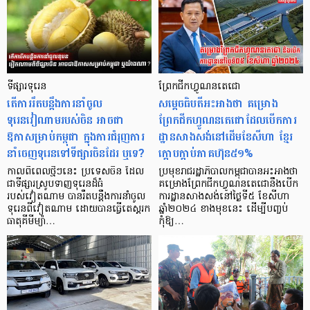
ទីផ្សារទុរេន
ព្រែកជីកហ្វូណនតេជោ
តើការរឹតបន្តឹងការនាំចូល
សម្តេចធិបតីអះអាងថា គម្រោង
ទុរេនវៀណាមរបស់ចិន អាចជា
ព្រែកជីកហ្វូណនតេជោដែលបើកការ
ឱកាសម្រាប់កម្ពុជា ក្នុងការជំរុញការ
ដ្ឋានសាងសង់នៅដើមខែសីហា ខ្មែរ
នាំចេញទុរេនទៅទីផ្សារចិនដែរ ឬទេ?
ក្តោបក្តាប់ភាគហ៊ុន៥១%
កាលពីពេលថ្មីៗនេះ ប្រទេសចិន ដែល
ប្រមុខរាជរដ្ឋាភិបាលកម្ពុជាបានអះអាងថា
ជាទីផ្សារស្រូបទាញទុរេនដ៏ធំ
គម្រោងព្រែកជីកហ្វូណនតេជោនឹងបើក
របស់វៀតណាម បានរឹតបន្តឹងការនាំចូល
ការដ្ឋានសាងសង់នៅថ្ងៃទី៥ ខែសីហា
ទុរេនពីវៀតណាម ដោយបានធ្វើតេស្តរក
ឆ្នាំ២០២៤ ខាងមុខនេះ ដើម្បីបញ្ចប់
ធាតុគីមីម្យ៉ា…
កុំឱ្យ…