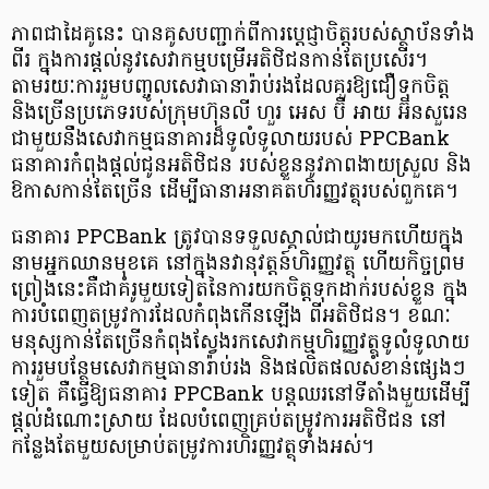
ភាពជាដៃគូនេះ បានគូសបញ្ជាក់ពីការប្តេជ្ញាចិត្តរបស់ស្ថាប័នទាំង
ពីរ ក្នុងការផ្តល់​នូវសេវាកម្ម​បម្រើ​អតិថិជន​កាន់តែប្រសើរ។
តាមរយៈការរួមបញ្ចូលសេវាធានារ៉ាប់រងដែលគួរឱ្យជឿទុកចិត្ត
និងច្រើនប្រភេទរបស់ក្រុមហ៊ុនលី ហួរ អេស ប៊ី អាយ អ៊ិនសួរេន
ជាមួយនឹងសេវាកម្មធនាគារដ៏ទូលំទូលាយរបស់ PPCBank
ធនាគារ​កំពុងផ្តល់ជូនអតិថិជន របស់ខ្លួននូវភាពងាយស្រួល និង
ឱកាស​កាន់តែច្រើន ដើម្បីធានាអនាគត​ហិរញ្ញវត្ថុ​របស់ពួកគេ។
ធនាគារ PPCBank ត្រូវបានទទួលស្គាល់ជាយូរមកហើយក្នុង
នាមអ្នកឈានមុខគេ នៅក្នុងនវានុវត្តន៍ហិរញ្ញវត្ថុ ហើយកិច្ចព្រម
ព្រៀងនេះ​គឺជាគំរូមួយទៀតនៃការយកចិត្តទុកដាក់របស់ខ្លួន ក្នុង
ការបំពេញតម្រូវការដែលកំពុងកើនឡើង ពីអតិថិជន។ ខណៈ
មនុស្សកាន់តែច្រើនកំពុងស្វែងរក​សេវាកម្មហិរញ្ញវត្ថុ​ទូលំទូលាយ
ការរួមបន្ថែមសេវាកម្មធានារ៉ាប់រង និងផលិតផលសំខាន់ផ្សេងៗ
ទៀត គឺធ្វើឱ្យធនាគារ PPCBank បន្តឈរនៅទីតាំងមួយដើម្បី
ផ្តល់ដំណោះ​ស្រាយ ដែលបំពេញគ្រប់តម្រូវការអតិថិជន នៅ
កន្លែងតែមួយសម្រាប់តម្រូវការហិរញ្ញវត្ថុទាំងអស់។