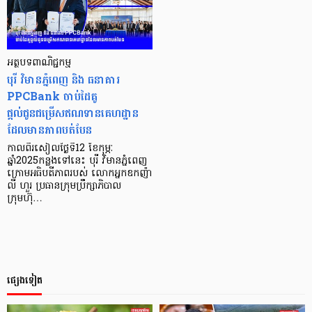
អត្ថបទពាណិជ្ជកម្ម
បុរី វិមានភ្នំពេញ និង ធនាគារ
PPCBank ចាប់ដៃគូ
ផ្តល់ជូនជម្រើសឥណទានគេហដ្ឋាន
ដែលមានភាពបត់បែន
កាលពីរសៀលថ្ងៃទី12 ខែកុម្ភៈ
ឆ្នាំ2025កន្លងទៅនេះ បុរី វិមានភ្នំពេញ
ក្រោមអធិបតីភាពរបស់ លោកអ្នកឧកញ៉ា
លី ហួរ ប្រធានក្រុមប្រឹក្សាភិបាល
ក្រុមហ៊ុ…
ផ្សេងទៀត