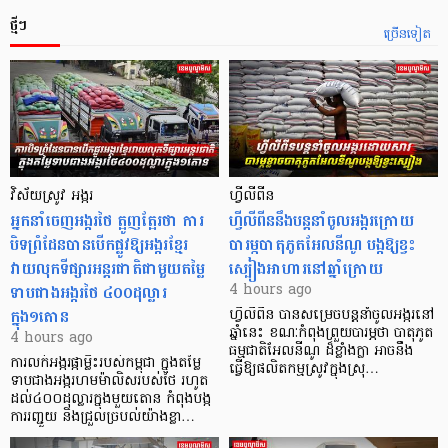
ថ្មីៗ
ច្រើនទៀត
វិស័យស្រូវ អង្ករ
ហ្វីលីពីន
អ្នកនាំចេញអង្ករថៃ ត្អូញត្អែរថា ការ
ហ្វីលីពីននឹងបន្តនាំចូលអង្ករក្រោយ
បិទព្រំដែនបានបើកផ្លូវឱ្យអង្ករខ្មែរ
បារម្ភបាតុភូតអែលនីណូ បង្កឱ្យខ្វះ
វាយលុកទីផ្សារអន្តរជាតិជាមួយតម្លៃ
ស្បៀងអាហារនៅឆ្នាំក្រោយ
ទាបជាងអង្ករថៃ ៤០០ដុល្លារ
4 hours ago
ក្នុង១តោន
ហ្វីលីពីន បាន​សម្រេចបន្តនាំចូលអង្ករនៅ
ឆ្នាំនេះ ខណៈកំពុងព្រួយបារម្ភថា បាតុភូត
4 hours ago
ធម្មជាតិអែលនីណូ ដ៏ខ្លាំងក្លា​ អាចនឹង
ការលក់អង្ករផ្កាម្លិះរបស់កម្ពុជា ក្នុងតម្លៃ
ធ្វើឱ្យផលិតកម្មស្រូវក្នុងស្រុ…
ទាបជាងអង្ករហមម៉ាលិសរបស់ថៃ រហូត
ដល់៤០០ដុល្លារក្នុងមួយតោន កំពុងបង្ក
ការរញ្ជួយ និងជ្រួលច្របល់យ៉ាងខ្លា…