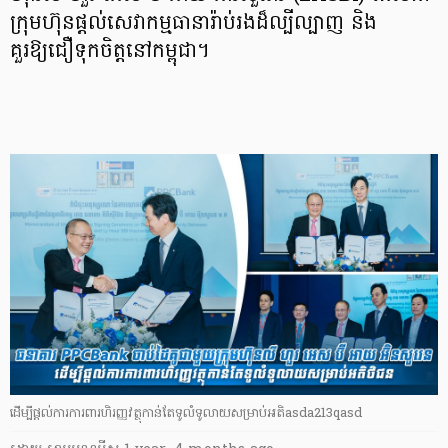
ក្រុមហ៊ុនផ្តល់សេវាកម្មធានារ៉ាប់រងដ៏ល្បីល្បាញ និង
គួរឱ្យជឿទុកចិត្តនៅកម្ពុជា។
ដើម្បីផ្តល់ការការពារហិរញ្ញវត្ថុកាន់តែទូលំទូលាយសម្រាប់អតិasda213qasd