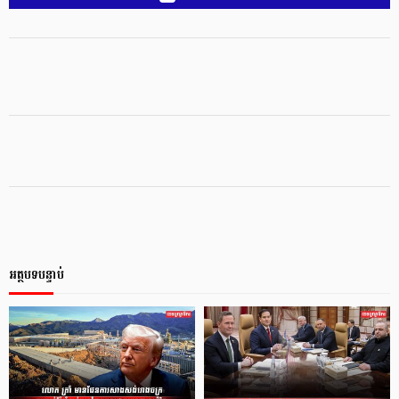
អត្ថបទបន្ទាប់