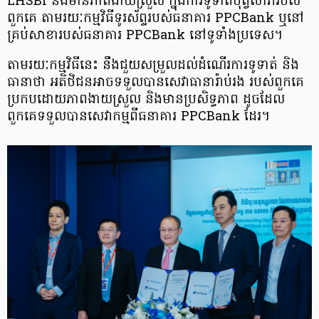
LHSBI នឹងមានភាពងាយស្រួល ក្នុងការទូទាត់បុព្វលាភរបស់
ពួកគេ តាមរយៈកម្មវិធីទូរស័ព្ទរបស់ធនាគារ PPCBank ឬនៅ
គ្រប់សាខារបស់ធនាគារ PPCBank នៅទូទាំងប្រទេស។
តាមរយៈកម្មវិធីនេះ នឹងជួយសម្រួលដល់ដំណើរការទូទាត់ និង
ធានាថា អតិថិជនអាច​ទទួលបាន​សេវាធានារ៉ាប់រង របស់ពួកគេ
ប្រកបដោយភាពងាយស្រួល និងមានប្រសិទ្ធភាព ដូចដែល
ពួកគេ​ទទួល​បានសេវាកម្មពីធនាគារ PPCBank ដែរ។