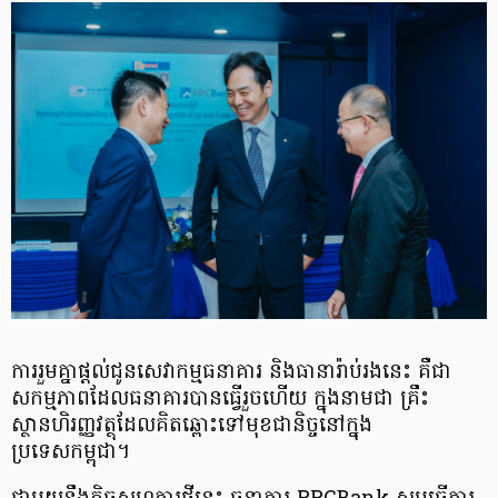
ការរួមគ្នាផ្តល់ជូនសេវាកម្មធនាគារ និងធានារ៉ាប់រងនេះ គឺជា
សកម្មភាពដែលធនាគារបានធ្វើរួចហើយ ក្នុងនាមជា គ្រឹះ
ស្ថានហិរញ្ញវត្ថុដែលគិតឆ្ពោះទៅមុខជានិច្ចនៅក្នុង
ប្រទេសកម្ពុជា។