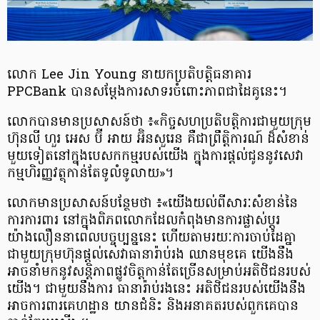
លោក Lee Jin Young នាយកប្រតិបត្តិធនាគារ
PPCBank បានសម្តែងការសាទរ​ចំពោះភាព​ជាដៃគូនេះ។
លោកបានមានប្រសាសន៍ថា ៖«កិច្ចសហប្រតិបត្តិការជាមួយក្រុម
ហ៊ុនលី ហួរ អេស ប៊ី អាយ អ៊ិនសួរេន គឺជាព្រឹត្តិការណ៍ ដ៏សំខាន់
មួយទៀតនៅក្នុងបេសកកម្មរបស់យើង ក្នុងការផ្តល់ជូននូវ​សេវា
កម្ម​ហិរញ្ញវត្ថុកាន់តែ​ទូលំទូលាយ»។
លោកមានប្រសាសន៍បន្ថែមថា ៖«​យើងយល់ពីសារៈសំខាន់នៃ
ការការពារ​ នៅក្នុងពិភពលោកដែលកំពុង​មានការផ្លាស់ប្តូរ
យ៉ាងលឿននាពេលបច្ចុប្បន្ននេះ ហើយតាមរយៈការចាប់ដៃគ្នា
ជាមួយក្រុមហ៊ុនផ្តល់​សេវាធានារ៉ាប់រង ឈានមុខគេ យើងនឹង
អាចនាំមកនូវសន្តិភាពផ្លូវចិត្តកាន់តែ​ច្រើនសម្រាប់​អតិថិជន​របស់
យើង។ ជាមួយនឹងការ ធានារ៉ាប់រងនេះ អតិថិជនរបស់យើងនឹង
អាចការពារគេហដ្ឋាន យានជំនិះ និងអនាគតរបស់ពួកគេបាន