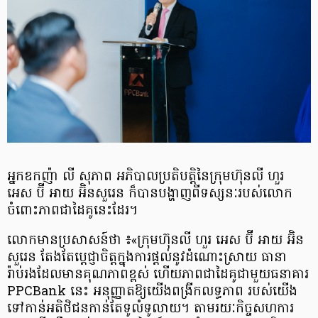
អ្នកឧកញ៉ា លី សុភាព អភិបាលប្រតិបត្តិនៃក្រុមហ៊ុនលី ហួរ
អេស ប៊ី អាយ អ៊ិនសួរេន ក៏បានបង្ហាញ​ពីទស្សនៈ​របស់លោក
ចំពោះភាពជាដៃគូនេះដែរ។
លោកមានប្រសាសន៍ថា ៖«ក្រុមហ៊ុនលី ហួរ អេស ប៊ី អាយ អ៊ិន
សួរេន តែងតែប្តេជ្ញាចិត្តក្នុងការផ្តល់​នូវ​ដំណោះស្រាយ ធានា
រ៉ាប់រងដែលមានគុណភាពខ្ពស់ ហើយភាពជាដៃគូជាមួយធនាគារ
PPCBank នេះ អនុញ្ញាតឱ្យយើងពង្រីកលទ្ធភាព របស់យើង
ទៅកាន់អតិថិជនកាន់តែទូលំទូលាយ។ តាមរយៈ​កិច្ចសហការ​