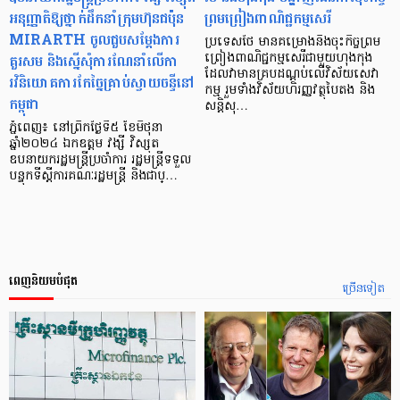
អនុញ្ញាតិឱ្យថ្នាក់ដឹកនាំក្រុមហ៊ុនជប៉ុន
ព្រមព្រៀងពាណិជ្ជកម្ម​សេរី
MIRARTH ចូលជួបសម្តែងការ
ប្រទេសថៃ មានគម្រោងនឹងចុះកិច្ចព្រម
គួរសម និងស្នើសុំការណែនាំលើកា
ព្រៀងពាណិជ្ជកម្មសេរីជាមួយហុងកុង
ដែលវាមានគ្របដណ្ដប់លើវិស័យសេវា
រវិនិយោគការកែច្នៃគ្រាប់ស្វាយចន្ទីនៅ
កម្ម រួមទាំងវិស័យហិរញ្ញវត្ថុបៃតង និង
កម្ពុជា
សន្ដិសុ…
ភ្នំពេញ៖ នៅព្រឹកថ្ងៃទី៥ ខែមិថុនា
ឆ្នាំ២០២៤ ឯកឧត្តម វង្សី វិស្សុត
ឧបនាយករដ្ឋមន្ត្រីប្រចាំការ រដ្ឋមន្ត្រីទទួល
បន្ទុកទីស្តីការគណៈរដ្ឋមន្ត្រី និងជាប្…
ពេញនិយមបំផុត
ច្រើនទៀត