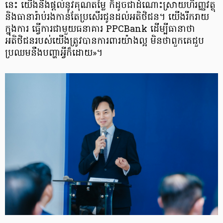
នេះ យើងនឹងផ្តល់នូវគុណតម្លៃ ក៏ដូចជាដំណោះស្រាយ​ហិរញ្ញវត្ថុ
និងធានារ៉ាប់រងកាន់តែ​ប្រសើរជូនដល់អតិថិជន។ យើងរីករាយ
ក្នុងការ ធ្វើការជាមួយធនាគារ PPCBank ដើម្បីធានាថា
អតិថិជនរបស់យើងត្រូវបានការពារយ៉ាងល្អ មិនថាពួកគេ​ជួប
ប្រឈម​នឹង​បញ្ហា​អ្វីក៏ដោយ»។