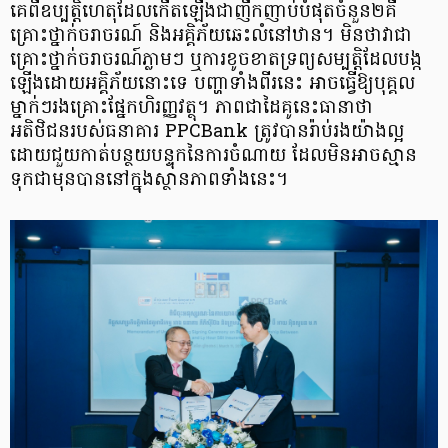
គេពីឧប្បត្តិហេតុ​ដែលកើតឡើងជាញឹកញាប់បំផុតចំនួន២គឺ
គ្រោះថ្នាក់ចរាចរណ៍ និងអគ្គិភ័យឆេះ​លំនៅឋាន។ មិនថាវាជា
គ្រោះថ្នាក់ចរាចរណ៍ភ្លាមៗ ឬការខូចខាតទ្រព្យសម្បត្តិ​ដែលបង្ក​
ឡើងដោយ​អគ្គិភ័យនោះទេ បញ្ហាទាំងពីរនេះ អាចធ្វើឱ្យបុគ្គល
ម្នាក់ៗរងគ្រោះផ្នែកហិរញ្ញវត្ថុ។ ភាពជាដៃគូនេះ​ធានាថា
អតិថិជនរបស់ធនាគារ PPCBank ត្រូវបានរ៉ាប់រងយ៉ាងល្អ
ដោយជួយកាត់បន្ថយ​បន្ទុកនៃ​ការចំណាយ ដែលមិនអាចស្មាន
ទុកជាមុនបាននៅក្នុងស្ថានភាពទាំងនេះ។