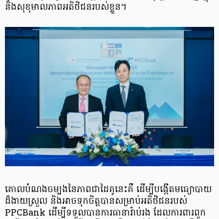
និង​សុខុមាលភាព​អតិថិជនរបស់ខ្លួន។
គោលបំណងចម្បងនៃភាពជាដៃគូនេះគឺ ដើម្បីបង្កើតមធ្យោបាយ
ដ៏ងាយស្រួល និងអាចទុកចិត្ត​បាន​សម្រាប់អតិថិជនរបស់
PPCBank ដើម្បីទទួលបានការធានារ៉ាប់រង ដែលការពារពួក