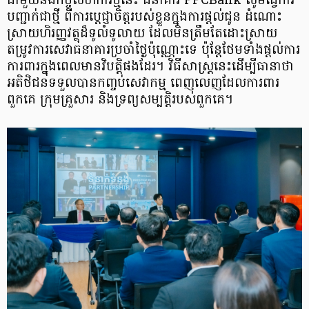
ជាមួយនឹងកិច្ចសហការថ្មីនេះ ធនាគារ PPCBank សូមធ្វើការ
បញ្ជាក់ជាថ្មី ពីការប្តេជ្ញាចិត្តរបស់ខ្លួន​ក្នុងការផ្តល់ជូន ដំណោះ
ស្រាយហិរញ្ញវត្ថុដ៏ទូលំទូលាយ ដែលមិនត្រឹមតែដោះស្រាយ​
តម្រូវការ​សេវា​ធនាគារប្រចាំថ្ងៃប៉ុណ្ណោះទេ ប៉ុន្តែថែមទាំងផ្តល់ការ
ការពារក្នុងពេលមានវិបត្តិផងដែរ។ វិធីសាស្រ្តនេះ​ដើម្បីធានាថា
អតិថិជនទទួលបានកញ្ចប់សេវាកម្ម ពេញលេញដែលការពារ
ពួកគេ ក្រុមគ្រួសារ និង​ទ្រព្យសម្បត្តិរបស់ពួកគេ។