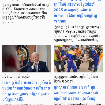
វត្ថុដ៏រឹងមាំនៅឆមាសទីមួយនៃឆ្នាំ
ក្នុងយុទ្ធនាការចាក់វ៉ាក់សាំងដ៏លឿនស្លេវ
2025 ការបន្តបង្កើនកងនាវា
របស់ចិន គិតមកទល់ពេលនេះ មាន
ពលរដ្ឋចិនជាង ៦០០លាននាក់ហើយ
អាកាសចរ និងការពង្រីកបណ្តាញ
បានទទួលវ៉ាក់សាំងបង្ការកូវីដ១៩ពីរ
ជាសកល
ដ្ឋាភិប…
(ភ្នំពេញ ថ្ងៃទី 01 ខែកញ្ញា ឆ្នាំ 2025) -
ក្រុមហ៊ុន Vietjet បានចេញផ្សាយ
របាយការណ៍ហិរញ្ញវត្ថុដែលបានធ្វើសវន
កម្មរបស់ខ្លួនសម្រាប់ឆមាសទីមួយនៃឆ្ន…
អតិផរណារបស់អាមេរិក
បច្ចុប្បន្នភាព ​ម៉ោង១០ព្រឹក ថ្ងៃទី២៣
លោក ចូ បៃដិន អះអាងថា ច្បាប់កាត់
មិថុនា ២០១៩!
អ្នក​ស្លាប់ឡើងដល់ ១៧នាក់ ក្នុង​​
បន្ថយអតិផរណាថ្មីរបស់អាមេរិក អាច
ករណី​បាក់​រលំ​អគារ​​កំពុង​សាងសង់​
នឹងត្រូវកែសម្រួលឡើងវិញដើម្បីគាំទ្រ
កម្ពស់​៧ជាន់ នៅ​ខេត្ត​ព្រះសីហនុ
ដល់ក្រុមហ៊ុនអឺរ៉ុប
ករណី​បាក់រលំ​អគារ​កំពុង​សាងសង់​កម្ពស់