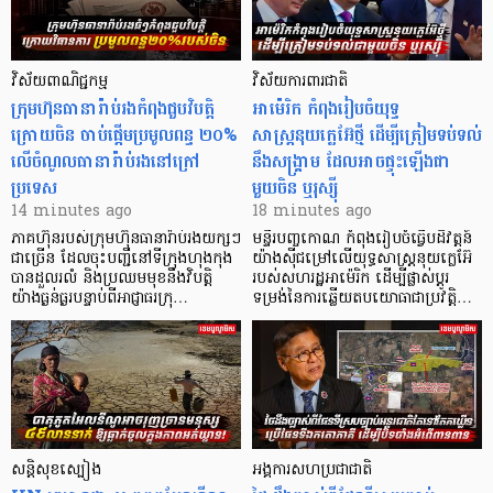
វិស័យពាណិជ្ជកម្ម
វិស័យការពារជាតិ
ក្រុមហ៊ុនធានារ៉ាប់រងកំពុងជួបវិបត្តិ
អាម៉េរិក កំពុងរៀបចំយុទ្ធ
ក្រោយចិន ចាប់ផ្តើមប្រមូលពន្ធ ២០%
សាស្ត្រនុយក្លេអ៊ែថ្មី ដើម្បីត្រៀមទប់ទល់
លើចំណូលធានារ៉ាប់រងនៅក្រៅ
នឹងសង្គ្រាម ដែលអាចផ្ទុះឡើងជា
ប្រទេស
មួយចិន ឬរុស្ស៊ី
14 minutes ago
18 minutes ago
ភាគហ៊ុនរបស់ក្រុមហ៊ុនធានារ៉ាប់រងយក្សៗ
មន្ទីរបញ្ចកោណ កំពុងរៀបចំធ្វើបដិវត្តន៍
ជាច្រើន ដែលចុះបញ្ជីនៅទីក្រុងហុងកុង
យ៉ាងស៊ីជម្រៅលើយុទ្ធសាស្ត្រនុយក្លេអ៊ែ
បានដួលរលំ និងប្រឈមមុខនឹងវិបត្តិ
របស់សហរដ្ឋអាម៉េរិក ដើម្បីផ្លាស់ប្តូរ
យ៉ាងធ្ងន់ធ្ងរបន្ទាប់ពីអាជ្ញាធរក្រុ…
ទម្រង់នៃការឆ្លើយតបយោធាជាប្រវត្តិ…
សន្តិសុខស្បៀង
អង្គការសហប្រជាជាតិ