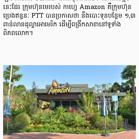
នេះដែរ ក្រុមហ៊ុនមេរបស់ កាហ្វេ Amazon គឺក្រុមហ៊ុន
ប្រេងឥន្ធនៈ PTT បានប្រកាសថា នឹងបោះទុនបន្ថែម ១,៣
ពាន់លានដុល្លារអាមេរិក ដើម្បីពង្រីកសាខានៅទូទាំង
ពិភពលោក។