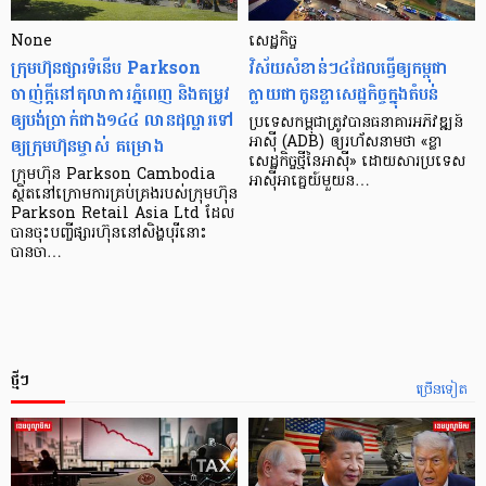
None
សេដ្ឋកិច្ច​
ក្រុមហ៊ុនផ្សារទំនើប Parkson
វិស័យ​សំខាន់ៗ​៤​ដែល​ធ្វើ​ឲ្យ​កម្ពុជា​
ចាញ់ក្ដីនៅតុលាការភ្នំពេញ និងតម្រូវ
ក្លាយ​ជា​កូន​ខ្លា​សេដ្ឋកិច្ច​ក្នុង​តំបន់
ឲ្យបង់ប្រាក់ជាង១៤៤ លានដុល្លារទៅ
ប្រទេស​កម្ពុជា​ត្រូវ​បាន​ធនាគារ​អភិវឌ្ឍន៍​
ឲ្យក្រុមហ៊ុនម្ចាស់ គម្រោង
អាស៊ី (ADB) ឲ្យ​រហ័ស​នាមថា «ខ្លា​
សេដ្ឋកិច្ច​ថ្មី​នៃ​អាស៊ី» ដោយសារ​ប្រទេស​
ក្រុមហ៊ុន Parkson Cambodia
អាស៊ី​អាគ្នេយ៍​មួយ​ន…
ស្ថិតនៅក្រោមការគ្រប់គ្រងរបស់ក្រុមហ៊ុន
Parkson Retail Asia Ltd ដែល
បានចុះបញ្ចីផ្សារហ៊ុននៅសិង្ហបុរីនោះ
បានចា…
ថ្មីៗ
ច្រើនទៀត