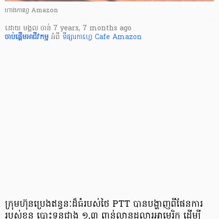
ហាងកាហ្វេ​ Amazon
ដោយ
មង្គល ចាន់
7 years, 7 months ago
ចាប់ផ្តើម​អាជីវកម្ម
អំពី
ទីផ្សារកាហ្វេ
Cafe Amazon
ក្រុមហ៊ុន​​ប្រេង​ឥន្ធនៈ​ដ៏ធំ​របស់ថៃ PTT បាន​បង្ហាញ​ពី​ផែនការ​​
របស់​ខ្លួន​ បោះទុន​​ជាង ១,៣ ពាន់លានដុល្លារ​អាមេរិក ដើម្បី