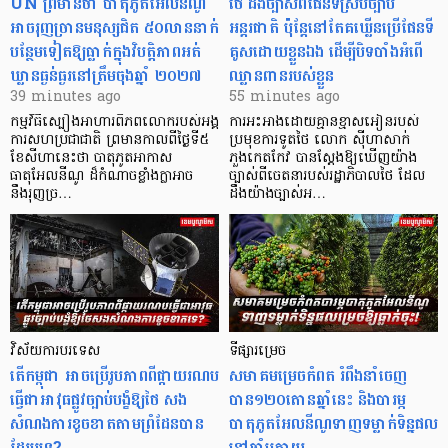
UN ព្រមានថា បាតុភូតអែលនីណូ
ថៃ ដឹងច្បាស់ពីផែនទីស្របច្បាប់
អាចរុញច្រានមនុស្សជិត ៥០លាននាក់
អន្តរជាតិ ប៉ុន្តែនៅតែគឃ្លើនប្រើផែនទី
បន្ថែមទៀតឱ្យធ្លាក់ក្នុងវិបត្តិ​ភាពអត់
គូសដោយខ្លួនឯង ដើម្បីបិទបាំងអំពើ
ឃ្លានធ្ងន់ធ្ងរនៅត្រឹមចុងឆ្នាំ ២០២៧
ឈ្លានពានរបស់ខ្លួន
39 minutes ago
55 minutes ago
កម្មវិធីស្បៀងអាហារពិភពលោករបស់អង្គ
ការអះអាងដោយគ្មានខ្មាសអៀនរបស់
ការសហប្រជាជាតិ ព្រមាន​កាលពីថ្ងៃទី៥
ប្រមុខការទូតថៃ លោក ស៊ីហាសាក់
ខែសីហានេះថា បាតុភូតអាកាស
ភួងកេតកែវ បានស្តែងឱ្យឃើញយ៉ាង
ធាតុអែលនីណូ ដ៏កំណាចខ្លាំងក្លាអាច
ច្បាស់ពីចេតនារបស់រដ្ឋាភិបាលថៃ ដែល
នឹងរុញច្រ…
ដឹងយ៉ាងច្បាស់អ…
វិស័យការបរទេស
ទីផ្សារម្រេច
តើកម្ពុជា អាចប្រើរូបភាពពីផ្កាយរណប
សមាគមម្រេចកំពត រំពឹងនាំចេញ
ធ្វើជាអាវុធផ្លូវច្បាប់បង្ខំឱ្យថៃ សង
បាន១២០តោនឆ្នាំនេះ និងបារម្ភ
សំណងការខូចខាតតាមព្រំដែនបាន
បាតុភូតអែលនីណូទាញទម្លាក់ទិន្នផល
ដែរឬទេ?​
នៅឆ្នាំក្រោយ