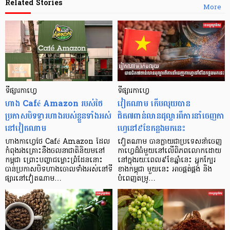
Related Stories
More
ទីផ្សារកាហ្វេ
ទីផ្សារកាហ្វេ
ហាង Café Amazon របស់ថៃ
វៀតណាម កើបលុយបាន
ប្រកាសបិទទ្វារហាងរបស់ខ្លួនទាំងអស់
ជិត៧ពាន់លានដុល្លារពីការនាំចេញកា
នៅវៀតណាម
ហ្វេនៅ៩ខែកន្លងមកនេះ
ហាងកាហ្វេថៃ Café Amazon ដែល
វៀតណាម បានក្លាយជាប្រទេសនាំចេញ
កំពុងរងគ្រោះនឹងចលនាជាតិនិយមនៅ
កាហ្វេដ៏ធំមួយនៅលើពិភពលោកដោយ
កម្ពុជា ព្រោះបញ្ហាជម្លោះព្រំដែននោះ
នៅក្នុងរយៈពេល៩ខែឆ្នាំនេះ អ្នកក្បែរ
បានប្រកាសបិទហាងចោលទាំងអស់នៅទី
ខាងកម្ពុជា មួយនេះ អាចផ្គត់ផ្គង់ និង
ផ្សារនៅវៀតណាម…
បំពេញតម្រូ…