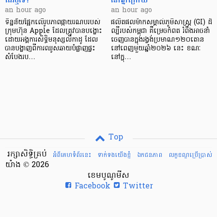
an hour ago
an hour ago
ទិន្នន័យផ្អែកលើរូបភាពផ្កាយរណបរបស់
ផលិតផលម៉ាកសម្គាល់ភូមិសាស្ត្រ (GI) ដ៏
ក្រុមហ៊ុន Apple ដែលត្រូវបានបង្ហោះ
ល្បីរបស់កម្ពុជា គឺម្រេចកំពត រំពឹងអាចនាំ
ដោយអង្គការសិទ្ធិមនុស្សលីកាដូ ដែល
ចេញបានក្នុងរង្វង់ប្រមាណ១២០តោន
បានបង្ហាញពីការឈូសឆាយបំផ្លាញផ្ទះ
នៅពេញមួយឆ្នាំ២០២៦ នេះ ខណៈ
សំបែងរប…
នៅក្នុ…
Top
រក្សាសិទ្ធិគ្រប់
អំពីគេហទំព័រនេះ
ទាក់ទងយើងខ្ញំ
ឯកជនភាព
លក្ខខណ្ឌ​ប្រើ​ប្រាស់
យ៉ាង © 2026
ខេមបូណូមីស
Facebook
Twitter