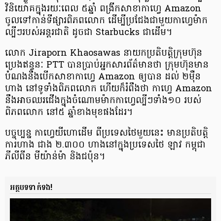
វិនិយោគ​​ក្នុង​រយៈពេល ៥ឆ្នាំ ពង្រីក​សាខា​​កាហ្វេ Amazon
ចូលទៅ​កាន់​ទីផ្សារ​ពិភពលោក ដើម្បី​ប្រជែង​​ជាមួយ​​កាហ្វេ​​ម៉ាក
ល្បីៗ​របស់​អន្តរជាតិ ដូចជា​ Starbucks ជាដើម។
លោក Jiraporn Khaosawas នាយក​ប្រតិបត្តិ​​ក្រុមហ៊ុន​​
ប្រេង​ឥន្ធនៈ PTT បានប្រាប់​អ្នក​សារព័ត៌មាន​ថា ក្រុមហ៊ុន​​មាន​
បំណង​​នឹងបើក​​សាខា​​កាហ្វេ Amazon ឲ្យបាន ដល់ ២ម៉ឺន
ហាង នៅទូទាំង​ពិភពលោក ហើយ​ក៏​​រំពឹងថា កាហ្វេ Amazon
នឹងអាច​ឈរ​ជើង​​ក្នុង​ចំណោម​​ម៉ាក​​កាហ្វេ​​ល្បីៗ​ទាំង១០ របស់
ពិភព​លោក នៅ៥ ឆ្នាំខាងមុខ​ផងដែរ។
បច្ចុប្បន្ន កាហ្វេយីហោ​ដើម ពីប្រទេស​ថៃ​មួយនេះ មាន​ប្រតិបត្តិ
ការ​ហាង ជាង ២.៣០០ ហាង​​នៅក្នុង​ប្រទេស​ថៃ ឡាវ កម្ពុជា
ភីលីពីន មីយ៉ាន់ម៉ា និងជប៉ុន។
អត្ថបទទាក់ទង!