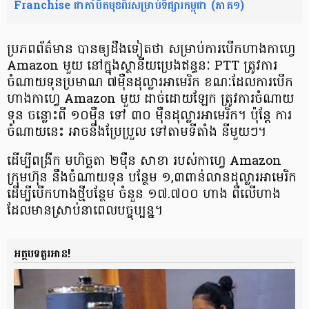
Franchise ជា​កាំបិតមុខ​ពីរ​សម្រាប់​ទីផ្សារ​កម្ពុជា (ភាគ១)
ប្រភពព័ត៌មាន បានឲ្យ​ដឹង​ទៀតថា សម្រាប់​ការ​បើក​ហាង​កាហ្វេ
Amazon មួយ នៅក្នុង​​ស្ថានីយ​ប្រេងឥន្ធនៈ PTT ត្រូវការ​
ចំណាយ​​ទុន​​ប្រមាណ ៧ម៉ឺន​ដុល្លារ​អាមេរិក ខណៈដែល​​ការបើក​​
ហាង​កាហ្វេ​ ​Amazon មួយ​ ដាច់ដោយ​ឡែក​ ត្រូវការ​​ចំណាយ​​
ទុន ចន្លោះពី ១០ម៉ឺន ទៅ ៣០ ម៉ឺន​ដុល្លារ​អាមេរិក។ ប៉ុន្ដែ ការ
ចំណាយនេះ អាចនឹងប្រែប្រួល ទៅតាម​ទីតាំង នីមួយៗ។
ដើម្បីពង្រីក មហិច្ឆតា ២ម៉ឺន សាខា របស់កាហ្វេ Amazon
ក្រុមហ៊ុន នឹង​ចំណាយ​​ទុន បន្ថែម ១,៣ពាន់លាន​ដុល្លារ​អាមេរិក
ដើម្បី​​បើកហាង​​ថ្មី​បន្ថែម ចំនួន ១៧.៧០០ ហាង​ ពីលើ​​ហាង​
ដែលមាន​ស្រាប់​នាពេល​បច្ចុប្បន្ន។
អត្ថបទគួរអាន!