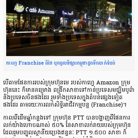
កាហ្វេ Franchise ពី​ថៃ បុក​ចូល​ទីផ្សារ​កម្ពុជា​ដូច​ទឹក​បាក់​ទំនប់
បើតាម​ផែនការ​​របស់​ក្រុមហ៊ុន​​មេ របស់កាហ្វេ Amazon ក្រុម
ហ៊ុន​នេះ ក៏មាន​គម្រោង ពង្រីក​សាខា​​ទៅកាន់​​ប្រទេស​​មជ្ឈិម​​បូព៌ា
និងប្រទេស​ចិន​​ផងដែរ រួមទាំង​ប្រទេស​​ក្នុងតំបន់​​ផ្សេង​ទៀត​
ផងដែរ តាមរយៈ​ការ​លក់សិទ្ធិ​​អាជីវកម្ម​បន្ត (Franchise)។
កាលពី​ដើម​ឆ្នាំ​​កន្លង​ទៅ ក្រុមហ៊ុន PTT បាន​បង្ហាញ​ពីផែនការ​​
លក់​យ៉ាងហោច​ណាស់​ ៥០% នៃសាខាលក់​រាយ​របស់​​ក្រុមហ៊ុន
ដែល​រួមបញ្ចូល​​ស្ថានីយ​ប្រេង​ឥន្ធនៈ PTT ១.៥០០ សាខា ក៏