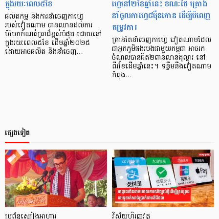
ក្នុងរយៈពេល៥ខែ
ហ្វេនៅ២ខែឆ្នាំនេះ ខណៈថៃ គ្រោង
នាំចូលកាហ្វេ៨ម៉ឺនតោន ដើម្បីបំពេញ
ផលិតកម្ម និងការនាំចេញកាហ្វេ
តម្រូវការ
របស់វៀតណាម បានឈានដល់ការ
បំបែកកំណត់ត្រាដ៏ខ្ពស់បំផុត ដោយនៅ
គ្រាន់តែនាំចេញកាហ្វេ វៀតណាមដែល
ក្នុងរយៈពេល៥ខែ ដើមឆ្នាំ២០២៥
ជាអ្នកភូមិផងរបងជាមួយកម្ពុជា អាចរក
ដោយអាចផលិត និងនាំចេញ…
ចំណូលបានជិត២ពាន់លានដុល្លារ នៅ
ពីរខែដើមឆ្នាំនេះ។ ទន្ទឹមនឹងវៀតណាម
កំពុង…
ផ្សេងទៀត
ប្រព័ន្ធស្បៀងអាហារ
វិស័យហិរញ្ញវត្ថុ