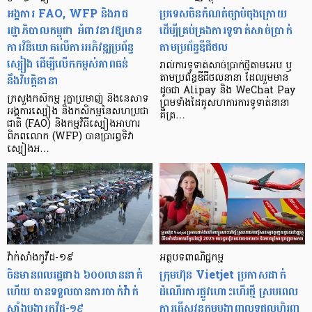
អង្គការ FAO, WFP និងរាជ
ប្រទេសចិនកំណត់ច្បាប់ចុងក្រោយ
រដ្ឋាភិបាលកម្ពុជា អំពាវនាវឱ្យមាន
ដើម្បីគ្រប់គ្រងការទូទាត់សាច់ប្រាក់
ការវិនិយោគលើការអភិវឌ្ឍប្រព័ន្ធ
តាមប្រព័ន្ធឌីជីថល
ស្បៀង ដើម្បីលើកកម្ពស់ភាពធន់
រាល់ការទូទាត់សាច់ប្រាក់ថ្មីតាមអេប ឫ
នឹងវិបត្តិនានា
តាមប្រព័ន្ធឌីជីថលនានា ដែលរួមមាន
ដូចជា Alipay និង WeChat Pay
ក្រសួងកសិកម្ម រុក្ខាប្រមាញ់ និងនេសាទ
ព្រមទាំងដៃគូសហការការទូទាត់នានា
អង្គការស្បៀង និងកសិកម្មនៃសហប្រជា
គឺត្រ…
ជាតិ (FAO) និងកម្មវិធីស្បៀងអាហារ
ពិភពលោក (WFP) បានប្រារព្ធទិវា
ស្បៀងអ…
វ៉ាក់សាំងកូវីដ-១៩
អត្ថបទពាណិជ្ជកម្ម
ចិនមានពលរដ្ឋជាង ៦០០លាននាក់
ក្រុមហ៊ុន Vietjet ប្រកាសដាក់
ហើយ បានទទួលបានការចាក់វ៉ាក់
ដំណើរការផ្លូវហោះហើរថ្មី ស្របពេល
សាំងបង្ការកូវីដ-១៩
ការធ្វើសវនកម្មបង្ហាញលទ្ធផលហិរញ្ញ