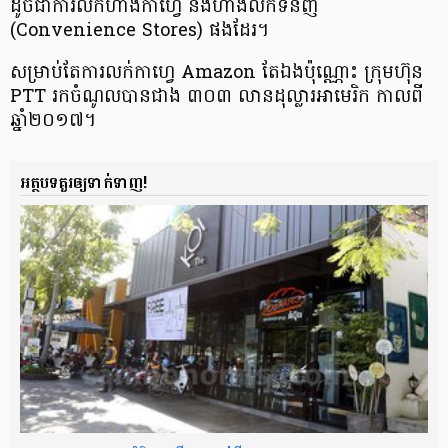
ដូចជា​​ការលក់​​ហាង​កាហ្វេ និង​ហាង​លក់​ទំនិញ​
(Convenience Stores) ផងដែរ។
សម្រាប់តែ​ការ​លក់កាហ្វេ Amazon តែឯងប៉ុណ្ណោះ ក្រុមហ៊ុន​
PTT រកចំណូល​បាន​​ជាង ៣០៣ លានដុល្លារ​អាមេរិក កាលពី​
ឆ្នាំ២០១៧។
អត្ថបទគួរឲ្យទាក់ទាញ!