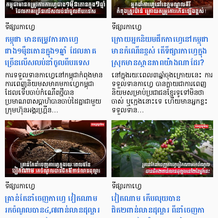
ទីផ្សារកាហ្វេ
ទីផ្សារកាហ្វេ
កម្ពុជា មានតម្រូវការកាហ្វេ
ក្រោយអ្នកនិយមផឹកកាហ្វេនៅកម្ពុជា
ជាង១ម៉ឺនតោនក្នុង១ឆ្នាំ ដែលភាគ
មានកំណើនខ្ពស់ តើទីផ្សារកាហ្វេក្នុង
ច្រើនលើសលប់នាំចូលពីបរទេស
ស្រុកមានស្ថានភាពយ៉ាងណាដែរ?
ការទទួលទានកាហ្វេនៅកម្ពុជាកំពុងមាន
នៅក្នុងរយៈពេល៣ឆ្នាំចុងក្រោយនេះ ការ
ការពេញនិយមសមាគមកាហ្វេកម្ពុជា
ទទួលទានកាហ្វេ បានក្លាយជាការពេញ
ដែលទើបចាប់កំណើតថ្មីបាន
និយមសម្រាប់ប្រជាជនខ្មែរទូទៅមិនថា
ប្រមាណ៣សប្តាហ៍បានចាប់ដៃគ្នាជាមួយ
ចាស់ ឬក្មេងនោះទេ ហើយមានអ្នកខ្លះ
ក្រុមហ៊ុនអង្គរហ្រ្គីន…
ទទួលទាន…
ទីផ្សារកាហ្វេ
ទីផ្សារកាហ្វេ
គ្រាន់តែនាំចេញកាហ្វេ វៀតណាម
វៀតណាម កើបលុយបាន
រកចំណូលបាន៤,៧ពាន់លានដុល្លារ
ជិត២ពាន់លានដុល្លារ ពីនាំចេញកា