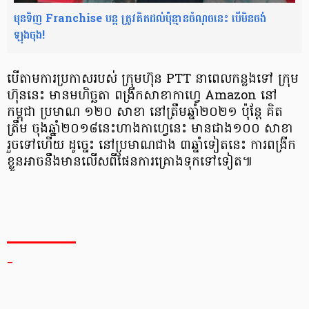
មុន​ទិញ Franchise បន្ត ត្រូវ​គិត​ដល់​ប៉ុន្មាន​ចំណុច​នេះ បើ​មិន​ចង់​
ឡុងចុង!
បើតាម​​ការ​ប្រកាស​​របស់ ក្រុមហ៊ុន​ PTT នាពេល​កន្លងទៅ ក្រុម
ហ៊ុននេះ មាន​មហិច្ឆតា ពង្រីក​សាខា​​កាហ្វេ​ Amazon នៅ
កម្ពុជា ប្រមាណ ១២០ សាខា នៅត្រឹម​ឆ្នាំ២០២១ ប៉ុន្ដែ គិត
ត្រឹម ចុងឆ្នាំ២០១៨នេះ ​ហាងកាហ្វេ​នេះ មាន​ជាង១០០ សាខា​​
រួចទៅ​ហើយ ដូច្នេះ នៅប្រមា​ណជាង ៣ឆ្នាំទៀតនេះ ការពង្រីក
ខ្លួន​​អាចនឹង​មាន​លើស​ពីផែន​ការ​គ្រោង​ទុកទៅទៀត៕
_