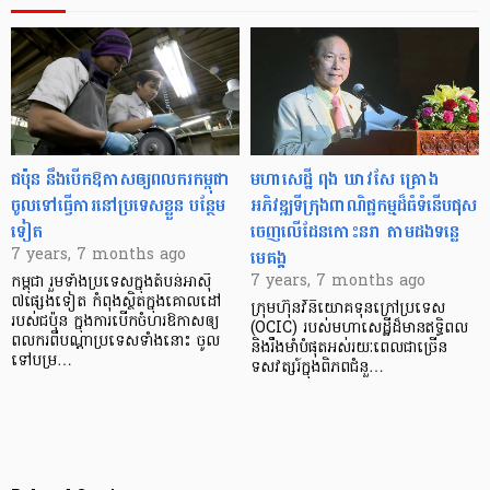
ជប៉ុន នឹងបើកឱកាសឲ្យពលករកម្ពុជា
មហាសេដ្ឋី ពុង ឃាវសែ គ្រោង​
ចូលទៅធ្វើការនៅប្រទេសខ្លួន បន្ថែម
អភិវឌ្ឍ​ទីក្រុង​ពាណិជ្ជកម្ម​ដ៏​ធំ​ទំនើប​ផុស​
ទៀត
ចេញ​លើ​ដែន​កោះនរា តាម​ដង​ទន្លេ​
មេគង្គ
7 years, 7 months ago
7 years, 7 months ago
កម្ពុជា រួមទាំងប្រទេសក្នុងតំបន់អាស៊ី
៧ផ្សេងទៀត កំពុងស្ថិតក្នុងគោលដៅ
ក្រុមហ៊ុន​វិនិយោគ​ទុន​ក្រៅ​ប្រទេស
របស់ជប៉ុន ក្នុងការបើកចំហរឱកាសឲ្យ
(OCIC) របស់​មហាសេដ្ឋី​ដ៏​មាន​ឥទ្ធិពល​
ពលករពីបណ្ដា​ប្រទេស​ទាំងនោះ ចូល
និង​រឹងមាំ​បំផុត​អស់​រយៈពេល​ជា​ច្រើន​
ទៅបម្រ…
ទសវត្សរ៍​ក្នុង​ពិភព​ជំនួ…