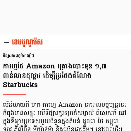
ទីផ្សារកាហ្វេ​ម៉ាកល្បីៗ
កាហ្វេថៃ Amazon គ្រោងបោះទុន ១,៣
ពាន់លានដុល្លារ ដើម្បីប្រជែងតំណែង
Starbucks
បើនិយាយពី ម៉ាក កាហ្វេ Amazon នាពេលបច្ចុប្បន្ននេះ
កំពុងមានសន្ទុះ លើទីផ្សារគួរឲ្យកត់សម្គាល់ ពិសេសគឺ នៅ
ក្នុងទីផ្សារប្រទេសមួយចំនួនក្នុងតំបន់ ដូចជា ថៃ កម្ពុជា
ឡាវ ភីលីពីន មីយ៉ាន់ម៉ា និងជប៉ុនជាដើម។ នៅពេលថ្មីៗ