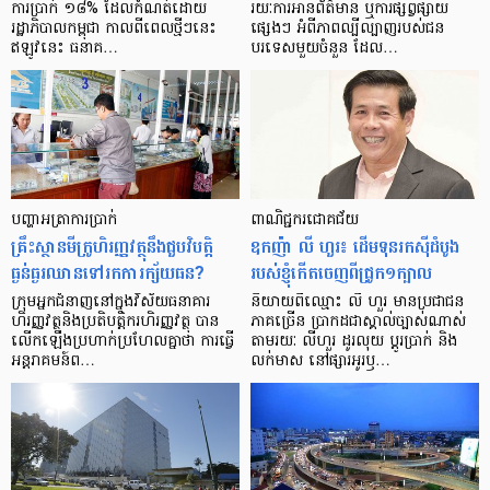
ការ​ប្រាក់ ១៨​% ដែល​កំណត់​ដោយ​
រយៈ​ការ​អាន​ព័ត៌មាន ឬ​ការ​ផ្សព្វផ្សាយ​
រដ្ឋាភិបាល​កម្ពុជា កាល​ពី​ពេល​ថ្មីៗ​នេះ
ផ្សេងៗ អំពី​ភាព​ល្បីល្បាញ​របស់​ជន​
ឥឡូវ​នេះ ធនាគ…
បរទេស​មួយ​ចំនួន ដែល…
បញ្ហា​អត្រា​ការប្រាក់
ពាណិជ្ជករជោគជ័យ
គ្រឹះស្ថាន​មីក្រូ​ហិរញ្ញវត្ថុ​នឹង​ជួប​វិបត្តិ​
ឧកញ៉ា លី ហួរ៖ ដើមទុនរកស៊ីដំបូង
ធ្ងន់ធ្ងរ​ឈាន​ទៅ​រក​ការ​ក្ស័យធន?
របស់ខ្ញុំកើតចេញពីជ្រូក១ក្បាល
ក្រុម​អ្នក​ជំនាញ​នៅ​ក្នុង​វិស័យ​ធនាគារ
និយាយ​ពី​ឈ្មោះ លី ហួរ មាន​ប្រជាជន​
ហិរញ្ញវត្ថុ​និង​ប្រតិបត្តិករ​ហិរញ្ញ​វត្ថុ បាន​​
ភាគ​ច្រើន ប្រាកដ​ជា​ស្គាល់​ច្បាស់​ណាស់
លើក​ឡើង​ប្រហាក់​ប្រហែល​គ្នា​ថា ការ​ធ្វើ​
តាមរយៈ លីហួរ ដូរ​លុយ ប្តូរ​បា្រក់ និង​
អន្តរាគមន៍​ព…
លក់​មាស នៅ​ផ្សារ​អូរ​ឫ…