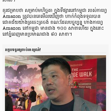
រហ័ស។
គួរជម្រាប​ថា សម្រាប់​មហិច្ឆតា ក្នុងទីផ្សារ​​នៅ​កម្ពុជា របស់​កាហ្វេ
Amazon ត្រូវបាន​​គេមើល​ឃើញ​ថា ហាក់​កំពុង​​ទទួល​បាន​​
ជោគជ័យ​​យ៉ាង​ត្រចេះត្រចង់ ខណៈដែលបច្ចុប្បន្ន ហាងកាហ្វេ​
Amazon នៅកម្ពុជា មានជាង ១០០ សាខាហើយ ក្នុងនោះ
នៅភ្នំពេញ​​មាន​ប្រមាណ​​ជាង ៨០ សាខា។
អត្ថបទគួរឲ្យចាប់អារម្មណ៍!