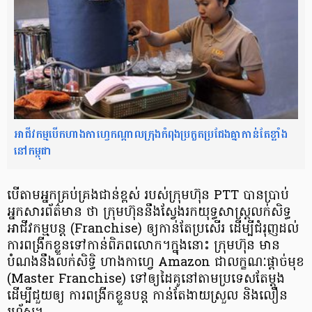
អាជីវកម្ម​បើក​ហាង​កាហ្វេ​កណ្តាល​ក្រុង​កំពុង​ប្រកួត​ប្រជែង​គ្នា​កាន់​តែ​ខ្លាំង​
នៅ​កម្ពុជា
បើតាម​​អ្នកគ្រប់គ្រង​​ជាន់ខ្ពស់ របស់​ក្រុម​ហ៊ុន PTT បានប្រាប់​
អ្នក​សារព័ត៌មាន ថា ក្រុមហ៊ុន​នឹង​ស្វែង​រក​យុទ្ធសាស្ត្រ​​លក់សិទ្ធ​
អាជីវកម្ម​បន្ត (Franchise) ឲ្យកាន់តែ​ប្រសើរ​ ដើម្បី​​ជំរុញ​ដល់​​
ការពង្រីក​ខ្លួន​​ទៅកាន់​ពិភពលោក។ ​ក្នុងនោះ ក្រុមហ៊ុន មាន
បំណង​​នឹង​លក់សិទ្ធិ ហាងកាហ្វេ Amazon ជាលក្ខណៈ​ផ្ដាច់មុខ
(Master Franchise) ទៅឲ្យ​ដៃគូ​នៅ​តាម​​ប្រទេស​​តែម្ដង
ដើម្បី​​ជួយឲ្យ ការពង្រី​ក​​ខ្លួន​​បន្ត កាន់តែ​ងាយស្រួល​ និងលឿន