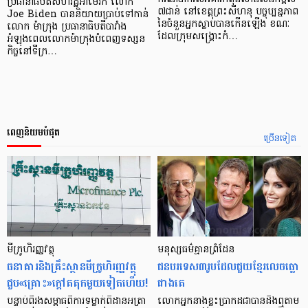
ប្រធានាធិបតីសហរដ្ឋអាមេរិក លោក
៧ជាន់​ នៅ​ខេត្ត​ព្រះសីហនុ បច្ចុប្បន្នភាព​
Joe Biden បាននិយាយប្រាប់ទៅកាន់
នៃ​ចំនួនអ្នក​ស្លាប់​បាន​កើនឡើង ខណៈ​
លោក ម៉ាក្រុង ប្រធានាធិបតីបារាំង
ដែល​ក្រុម​សង្គ្រោះ​កំ…
អំឡុងពេលលោកម៉ាក្រុងបំពេញទស្សន
កិច្ចនៅទីក្រ…
ពេញនិយមបំផុត
ច្រើនទៀត
មីក្រូ​ហិរញ្ញវត្ថុ
មនុស្ស​ធម៌​គ្មាន​ព្រំដែន
ធនាគារ​និង​គ្រឹះស្ថាន​មីក្រូ​ហិរញ្ញវត្ថុ​
ជន​បរទេស​៣​រូប​ដែល​ជួយ​ខ្មែរ​លេច​ធ្លោ​
ជួប«គ្រោះ»ក្តៅ​គគុក​មួយ​ទៀត​ហើយ!
ជាង​គេ
បន្ទាប់​ពី​រង​សម្ពាធ​​ពី​ការ​ទម្លាក់​ពិដាន​អត្រា​
លោកអ្នក​នាង​ខ្លះ​ប្រាកដ​ជា​បាន​​ដឹង​ឮ​តាម​