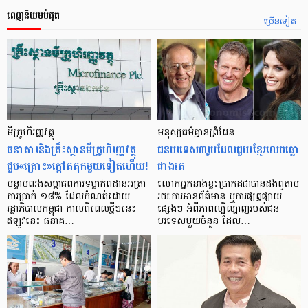
ពេញនិយមបំផុត
ច្រើនទៀត
មីក្រូ​ហិរញ្ញវត្ថុ
មនុស្ស​ធម៌​គ្មាន​ព្រំដែន
ធនាគារ​និង​គ្រឹះស្ថាន​មីក្រូ​ហិរញ្ញវត្ថុ​
ជន​បរទេស​៣​រូប​ដែល​ជួយ​ខ្មែរ​លេច​ធ្លោ​
ជួប«គ្រោះ»ក្តៅ​គគុក​មួយ​ទៀត​ហើយ!
ជាង​គេ
បន្ទាប់​ពី​រង​សម្ពាធ​​ពី​ការ​ទម្លាក់​ពិដាន​អត្រា​
លោកអ្នក​នាង​ខ្លះ​ប្រាកដ​ជា​បាន​​ដឹង​ឮ​តាម​
ការ​ប្រាក់ ១៨​% ដែល​កំណត់​ដោយ​
រយៈ​ការ​អាន​ព័ត៌មាន ឬ​ការ​ផ្សព្វផ្សាយ​
រដ្ឋាភិបាល​កម្ពុជា កាល​ពី​ពេល​ថ្មីៗ​នេះ
ផ្សេងៗ អំពី​ភាព​ល្បីល្បាញ​របស់​ជន​
ឥឡូវ​នេះ ធនាគ…
បរទេស​មួយ​ចំនួន ដែល…