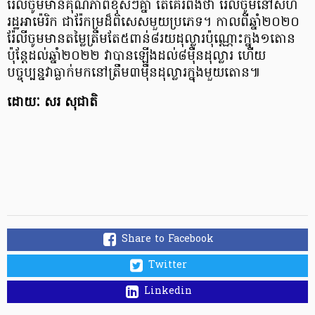
រ៉ែលីចូមមានគុណភាពខុសៗគ្នា តែគេរំពឹងថា រ៉ែលីចូមនៅសហ
រដ្ឋអាម៉េរិក ជារ៉ែកម្រដ៏ពិសេសមួយប្រភេទ។ កាលពីឆ្នាំ២០២០
រ៉ែលីចូមមានតម្លៃត្រឹមតែ៥ពាន់៨រយដុល្លារប៉ុណ្ណោះក្នុង១តោន
ប៉ុន្តែដល់ឆ្នាំ២០២២ វាបានឡើងដល់៨ម៉ឺនដុល្លារ ហើយ
បច្ចុប្បន្នវាធ្លាក់មកនៅត្រឹម៣ម៉ឺនដុល្លារក្នុងមួយតោន៕
ដោយៈ សរ សុជាតិ
Share to Facebook
Twitter
Linkedin