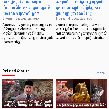
តើសេដ្ឋកិច្ចថៃ អាចរងសម្ពាធ
អេស៊ីលីដា ចាប់ដៃគ្នាជាមួយក្រុមហ៊ុន
យ៉ាងណាពីវិធានការពន្ធគយទ្វេភាគី
តូតាល់ នៅកម្ពុជា ដើម្បីជំរុញការ
របស់លោក ដូណាល់ ត្រាំ?
ផ្ដល់ហិរញ្ញប្បទានសាជីវកម្ម
1 year, 4 months ago
1 year, 4 months ago
វិធានការដាក់ពន្ធគយទ្វេភាគីលើប្រទេស
ធនាគារ អេស៊ីលីដា នៅថ្ងៃទី ០១ ខែ
នាំទំនិញចូលទៅកាន់ទីផ្សារសហរដ្ឋ
មេសា ឆ្នាំ២០២៥ បានចុះអនុស្សរណៈនៃ
អាម៉េរិក ដែលផ្តួចផ្តើមឡើងដោយ
ការយោគយល់គ្នាជាមួយក្រុមហ៊ុន តូតាល់
រដ្ឋបាលលោក ដូណាល់ ត្រាំ ដែលគ្រោង
អេនើជី ម៉ាឃីធីង (ខេមបូឌា) ដែលជា…
ប្រកាសនៅថ្ងៃ…
Related Stories
More