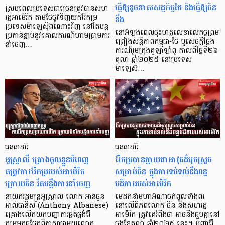
ធ្វើឱ្យខូចខាតសេដ្ឋកិច្ចថៃ និងធ្វើឱ្យចិន
ស្របពេលប្រទេសជាច្រើនត្រូវបានសហ
ខឹង
រដ្ឋអាម៉េរិក តាមចែចូវទិញយករ៉ែកម្រ
ប្រទេសម៉ាឡេស៊ីឯណោះវិញ នៅតែបន្ដ
នៅអំឡុងពេលចុះហត្ថលេខាលើកិច្ចព្រម
ប្រកាន់ខ្ជាប់នូវគោលការណ៍ហាមប្រាមការ
ព្រៀងសន្តិភាពកម្ពុជា-ថៃ ឬសេចក្ដីថ្លែង
នាំចេញ…
ការណ៍រួមក្រុងគូឡាឡាំពួ កាលពីថ្ងៃទី២៦
តុលា ឆ្នាំ២០២៥ នៅប្រទេស
ម៉ាឡេស៊…
ធនធានរ៉ែ
ធនធានរ៉ែ
អូស្ត្រាលី គ្រោងចូលខ្លួនបំពេញ
រ៉ែកម្របានក្លាយជាអាវុធដ៏មុតស្រួច
តម្រូវការរ៉ែកម្ររបស់អាម៉េរិក
សម្រាប់ចិន ក្នុងការទប់ទល់នឹងពន្ធ
ក្រោយចិន រឹតបន្តឹងការនាំចេញ
បដិការរបស់អាម៉េរិក
នាយករដ្ឋមន្ត្រីអូស្ត្រាលី លោក អានថូនី
មេដឹកនាំមហាអំណាចកំពូលទាំងពីរ
អាល់បានីស (Anthony Albanese)
នៅលើពិភពលោក ចិន និងសហរដ្ឋ
គ្រោងលើកយកបញ្ហាការផ្គត់ផ្គង់រ៉ែ
អាម៉េរិក ត្រូវគេរំពឹងថា អាចនឹងជួបគ្នានៅ
កម្រមកជជែកពិភាក្សាជាមួយលោក
ចុងខែតុលា ឆ្នាំ២០២៥ នេះ។ បញ្ហារ៉ែ