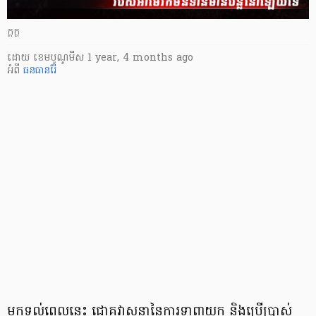
ក្ដក្ថ
ដោយ
​ ខេមបូណូមីស
1 year, 4 months ago
អំពី
ធនធានរ៉ែ
មកទល់ពេលនេះ ជោគវាសនានៃការទាញយក និងប្រើប្រាស់