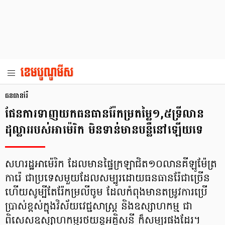
ធនធានរ៉ែ
ផែនការទាញយកធនធានរ៉ែកម្រតម្លៃ១,៥ទ្រីលាន
ដុល្លាររបស់អាម៉េរិក មិនទាន់មានបន្លឺនៅឡើយទេ
សហរដ្ឋអាម៉េរិក ដែលមានផ្ទៃក្រឡាជិត១០លានគីឡូម៉ែត្រ
ការ៉េ ជាប្រទេសមួយដែលសម្បូរដោយធនធានរ៉ែជាច្រើន
ហើយសូម្បីតែរ៉ែកម្រលីចូម ដែលកំពុងមានតម្រូវការប្រើ
ប្រាស់ខ្ពស់ក្នុងវិស័យវេជ្ជសាស្រ្ត និងឧស្សាហកម្ម ជា
ពិសេសឧស្សាហកម្មរថយន្តអគ្គិសនី ក៏សម្បូរផងដែរ។