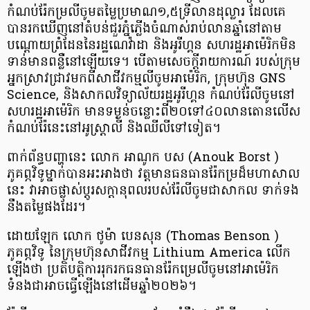
កំណប់រ៉ែកម្រលីចូមតម្លៃប្រមាណ១,៥ទ្រីលានដុល្លារ ដែលគេ
បានរកឃើញនៅតំបន់ជួរភ្នំភ្លើងចំណាស់រាប់លានឆ្នាំនៅតាម
បណ្តោយព្រំដែននៃរដ្ឋណេវ៉ាដា និងអូរីហ្គន សហរដ្ឋអាម៉េរិកមិន
ទាន់មានពន្លឺនៅឡើយទេ។ បើតាមសេចក្តីរាយការណ៍ របស់ក្រុម
អ្នកស្រាវជ្រាវមកពីសាជីវកម្មលីចូមអាម៉េរិក, ក្រុមហ៊ុន GNS
Science, និងសាកលវិទ្យាល័យរដ្ឋអូរីហ្គន កំណប់រ៉ែលីចូមនៅ
សហរដ្ឋអាម៉េរិក មានទម្ងន់ចន្លោះពី២០ទៅ៤០លានតោនលើស
កំណប់រ៉ែនេះនៅអូស្រ្តាលី និងឈីលីទៅទៀត។
ពាក់ព័ន្ធបញ្ហានេះ លោក អាណូក បស (Anouk Borst )
ភូគព្ភវិទូម្នាក់បានអះអាងថា វត្តមានធនធានរ៉ែកម្រដ៏មហាសាល
នេះ វាអាចផ្លាស់ប្តូរសក្ដានុពលរបស់រ៉ែលីចូមជាសាកល ទាក់ទង
នឹងតម្លៃផងដែរ។​​ ​
ដោយឡែក លោក ថូម៉ា បេនសុន (Thomas Benson )
ភូគព្ភវិទូ នៃក្រុមហ៊ុនសាជីវកម្ម Lithium America លើក
ឡើងថា ប្រតិបត្តិការរុករកធនធានរ៉ែកម្រេលីចូមនៅអាម៉េរិក
ទំនងជាអាចធ្វើឡើងនៅដើមឆ្នាំ២០២៦។