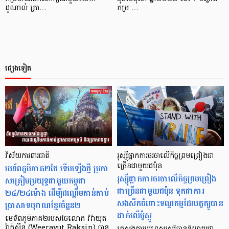
ដូណាល់ ត្រា…
កម្រ …
ផ្សេងទៀត
វិស័យការពារជាតិ
រុស្ស៊ីផ្អាកការចរចាលើកិច្ចព្រមព្រៀងជា
មេទ័ពភូមិភាគ២ថៃ​ ទើបឡើងថ្មី ប្រកា
ច្រើនជាមួយជប៉ុន
រុស្ស៊ីផ្អាកការចរចាលើកិច្ចព្រមព្រៀង
សត្រៀមប្រយុទ្ធជាមួយកម្ពុជា
ជាច្រើនជាមួយជប៉ុន ទុកជាការ
២៤/២៤ម៉ោង ដើម្បីដណ្ដើម​កាន់កាប់​
សងសឹកចំពោះទណ្ឌកម្មដែលតូក្យូបាន
ប្រាសាទបុរាណខ្មែរចំនួន២
ដាក់លើម៉ូស្កូ
មេទ័ពភូមិភាគ២របស់ថៃលោក វីរ៉ាយុត
រ៉ាក់ស៊ីន (Weerayut Raksin) បាន