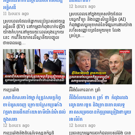
អគ្គិសនីទៅកាន់ស្ថានីយសាករថយន្ត
និងអនាគត?
អគ្គិសនី
12 hours ago
11 hours ago
ស្របពេលនៅក្នុងយុគសម័យដែល
បច្ចេកវិទ្យា និងបញ្ញាសិប្បនិម្មិត (AI)
ស្របពេលដែលនិន្នាការប្រើប្រាស់រថយន្ត
កំពុងផ្លាស់ប្តូរមុខមាត់នៃទីផ្សារការងារយ៉ាង
អគ្គិសនី (EV) នៅកម្ពុជាកំពុងហក់ឡើង
រហ័សសញ្ញាបត្រតែមួយមុខ លែង
យ៉ាងគំហុកនៅមួយរយៈពេលចុងក្រោយ
គ្រប់គ្រ…
នេះ ការវិនិយោគលើស្ថានីយបញ្ចូល
ថាមពលអគ្គ…
ការប្រឆាំង
អ៊ីរ៉ង់ចំអកលោក ត្រាំ
សមាជិកសភាថៃម្នាក់ត្រូវសមត្ថកិច្ច
អ៊ីរ៉ង់ចំអកលោក ត្រាំ ថា កំពុងលេង
ចាប់អូសចេញ ក្រោយស្រែកប្រឆាំង
ល្ខោនការទូត និងច្រានចោលលទ្ធ
វត្តមានមេដឹកនាំយោធាមីយ៉ាន់ម៉ាដល់
ភាពសម្រេចបានកិច្ចព្រមព្រៀងជាមួយ
ក្នុងសភា
អាម៉េរិក
12 hours ago
12 hours ago
ការប្រឆាំងនឹងដំណើរទស្សនកិច្ចដ៏
ប្រធានក្រុមអ្នកចរចាកំពូលរបស់អ៊ីរ៉ង់ បាន