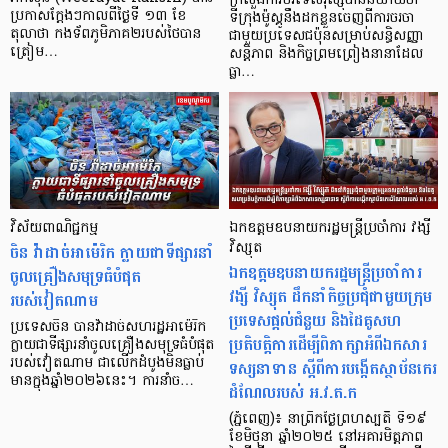
ក្រសួងការបរទេសរុស្ស៊ីបាននិយាយថា
ប្រកាសក្ដែងៗកាលពីថ្ងៃទី ១៣ ខែ
ទីក្រុងម៉ូស្គូនឹងដកខ្លួនចេញពីការចរចា
តុលាថា កងទ័ពភូមិភាគ២​របស់ថៃ​បាន
ជាមួយប្រទេសជប៉ុនសម្រាប់សន្ធិសញ្ញា
ត្រៀម…
សន្តិភាព និងកិច្ចព្រមព្រៀងនានាដែល
ធ្លា…
វិស័យពាណិជ្ជកម្ម
ឯកឧត្តមឧបនាយករដ្ឋមន្ត្រីប្រចាំការ វង្សី
ចិន វ៉ាដាច់អាម៉េរិក ក្លាយជាទីផ្សារនាំ
វិស្សុត
ឯកឧត្តមឧបនាយករដ្ឋមន្ត្រីប្រចាំការ
ចូលគ្រឿងសមុទ្រធំបំផុត
វង្សី វិស្សុត ដឹកនាំកិច្ចប្រជុំជាមួយក្រុម
របស់វៀតណាម
ប្រទេសផ្តល់ជំនួយ និងដៃគូសហ
ប្រទេសចិន បានវ៉ាដាច់សហរដ្ឋអាម៉េរិក
ប្រតិបត្តិការដើម្បីពិភាក្សាអំពីឯកសារ
ក្លាយជាទីផ្សារនាំចូលគ្រឿងសមុទ្រធំបំផុត
របស់វៀតណាម ជាលើកដំបូងមិនធ្លាប់
ទស្សនាទាន ស្តីពីការបង្កើតស្ថាប័នកេរ
មានក្នុងឆ្នាំ២០២៦​នេះ។ ការនាំច…
ដំណែលរបស់ អ.វ.ត.ក
(ភ្នំពេញ)៖ នាព្រឹកថ្ងៃព្រហស្បតិ៍ ទី១៩
ខែមិថុនា ឆ្នាំ២០២៥ នៅអគារមិត្តភាព