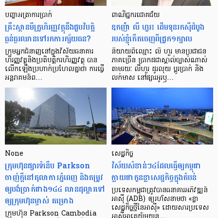
បញ្ហា​អត្រា​ការប្រាក់
ពាណិជ្ជករជោគជ័យ
គ្រឹះស្ថាន​មីក្រូ​ហិរញ្ញវត្ថុ​នឹង​ជួប​វិបត្តិ​
ឧកញ៉ា លី ហួរ៖ ដើមទុនរកស៊ីដំបូង
ធ្ងន់ធ្ងរ​ឈាន​ទៅ​រក​ការ​ក្ស័យធន?
របស់ខ្ញុំកើតចេញពីជ្រូក១ក្បាល
ក្រុម​អ្នក​ជំនាញ​នៅ​ក្នុង​វិស័យ​ធនាគារ
និយាយ​ពី​ឈ្មោះ លី ហួរ មាន​ប្រជាជន​
ហិរញ្ញវត្ថុ​និង​ប្រតិបត្តិករ​ហិរញ្ញ​វត្ថុ បាន​​
ភាគ​ច្រើន ប្រាកដ​ជា​ស្គាល់​ច្បាស់​ណាស់
លើក​ឡើង​ប្រហាក់​ប្រហែល​គ្នា​ថា ការ​ធ្វើ​
តាមរយៈ លីហួរ ដូរ​លុយ ប្តូរ​បា្រក់ និង​
អន្តរាគមន៍​ព…
លក់​មាស នៅ​ផ្សារ​អូរ​ឫ…
None
សេដ្ឋកិច្ច​
ក្រុមហ៊ុនផ្សារទំនើប Parkson
វិស័យ​សំខាន់ៗ​៤​ដែល​ធ្វើ​ឲ្យ​កម្ពុជា​
ចាញ់ក្ដីនៅតុលាការភ្នំពេញ និងតម្រូវ
ក្លាយ​ជា​កូន​ខ្លា​សេដ្ឋកិច្ច​ក្នុង​តំបន់
ឲ្យបង់ប្រាក់ជាង១៤៤ លានដុល្លារទៅ
ប្រទេស​កម្ពុជា​ត្រូវ​បាន​ធនាគារ​អភិវឌ្ឍន៍​
ឲ្យក្រុមហ៊ុនម្ចាស់ គម្រោង
អាស៊ី (ADB) ឲ្យ​រហ័ស​នាមថា «ខ្លា​
សេដ្ឋកិច្ច​ថ្មី​នៃ​អាស៊ី» ដោយសារ​ប្រទេស​
ក្រុមហ៊ុន Parkson Cambodia
អាស៊ី​អាគ្នេយ៍​មួយ​ន…