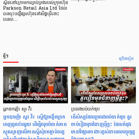
ស្ថិតនៅក្រោមការគ្រប់គ្រងរបស់ក្រុមហ៊ុន
Parkson Retail Asia Ltd ដែល
បានចុះបញ្ចីផ្សារហ៊ុននៅសិង្ហបុរីនោះ
បានចា…
ថ្មីៗ
ច្រើនទៀត
អ្នកឧកញ៉ា សួរ វីរៈ
ប្រលងចប់បាក់ឌុប
អ្នកឧកញ៉ា សួរ វីរៈ ស្នើឱ្យបង្កើតច្រក
តើសិស្សដែលប្រលងចប់បាក់ឌុប គួរ
ចេញចូលតែមួយ ដើម្បីលុបបំបាត់ភាព
ចាប់រៀនមុខជំនាញអ្វីខ្លះ ដែលកំពុង
ស្មុគស្មាញលើការស្នើសុំបតភ្ជាប់ចរន្ត
មានទីផ្សារការងារខ្ពស់នាពេលបច្ចុប្បន្ន