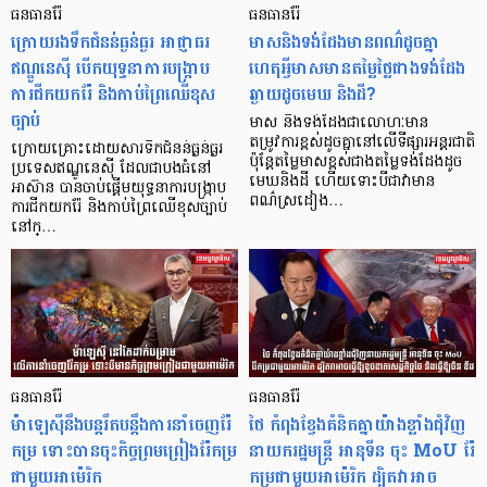
ធនធានរ៉ែ
ធនធានរ៉ែ
ក្រោយរងទឹកជំនន់ធ្ងន់ធ្ងរ អាជ្ញាធរ
មាសនិងទង់ដែងមានពណ៌ដូចគ្នា
ឥណ្ឌូនេស៊ី បើកយុទ្ធនាការបង្ក្រាប
ហេតុអ្វីមាសមានតម្លៃថ្លៃជាងទង់ដែង
ការជីកយករ៉ែ និងកាប់ព្រៃឈើខុស
ឆ្ងាយដូចមេឃ និងដី?
ច្បាប់
មាស និងទង់ដែងជាលោហៈមាន
តម្រូវការខ្ពស់ដូចគ្នានៅលើទីផ្សារអន្តរជាតិ
ក្រោយគ្រោះដោយសារទឹកជំនន់ធ្ងន់ធ្ងរ
ប៉ុន្តែតម្លៃមាសខ្ពស់ជាងតម្លៃទង់ដែងដូច
ប្រទេសឥណ្ឌូនេស៊ី ដែលជាបងធំនៅ
មេឃនិងដី ហើយទោះបីជាវាមាន
អាស៊ាន បានចាប់ផ្តើមយុទ្ធនាការបង្ក្រាប
ពណ៌ស្រដៀង…
ការជីកយករ៉ែ និងកាប់ព្រៃឈើខុសច្បាប់
នៅក្…
ធនធានរ៉ែ
ធនធានរ៉ែ
ម៉ាឡេស៊ីនឹងបន្តរឹតបន្តឹងការនាំចេញរ៉ែ
ថៃ កំពុងខ្វែងគំនិតគ្នាយ៉ាងខ្លាំងជុំវិញ
កម្រ ទោះបានចុះកិច្ចព្រមព្រៀងរ៉ែកម្រ
នាយករដ្ឋមន្ត្រី អានុទីន ចុះ MoU រ៉ែ
ជាមួយអាម៉េរិក
កម្រជាមួយអាម៉េរិក ដ្បិតវាអាច