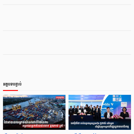
អត្ថបទបន្ទាប់