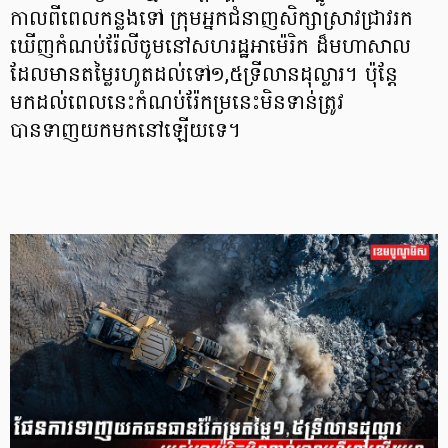
កាលពីពេលកន្លងទៅ ក្រុមអ្នកជំនាញសិក្សាស្រាវជ្រាវរក
ឃើញកំណប់រ៉ែលីចូមនៅសហរដ្ឋអាម៉េរិក ដ៏មហាសាល
ដែលមានតម្លៃរហូតដល់ទៅ១,៥ទ្រីលានដុល្លារ។ ប៉ុន្តែ
មកដល់ពេលនេះកំណប់រ៉ែកម្រនេះមិនទាន់ត្រូវ
បានទាញយកមកនៅឡើយទេ។