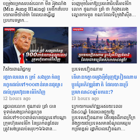
ចម្រូងចម្រាសរបស់លោក មីន អ៊ុងលាំង
ចេញមុខចំអកឱ្យប្រធានាធិបតីអាម៉េរិក
(Min Aung Hlaing) មេដឹកនាំរបប
លោក ដូណាល់ ត្រាំ ថា កំពុងលេង
យោធាមីយ៉ាន់ម៉ា ដែលបានធ្វើរដ្ឋ
ល្ខោនការទូត ខណៈដែលទីក្រុងវ៉ាស៊ីន…
ប្រហារទម្លាក…
វិស័យ​ពាណិជ្ជកម្ម
ប្រទេសវៀតណាម
រដ្ឋបាលលោក ត្រាំ សងប្រាក់ពន្ធ
តើមានកត្តាចម្បងអ្វីជំរុញឱ្យវៀតណាម
រហូតដល់ទៅ១០០ពាន់លានដុល្លារ
ប្តូរគំរូអភិវឌ្ឍន៍ជាតិ ដែលបានប្រើ
ដល់ក្រុមហ៊ុនអាម៉េរិកវិញ
ប្រមាណ៤០ឆ្នាំមកនេះ?
12 hours ago
13 hours ago
រដ្ឋបាលលោក ដូណាល់ ត្រាំ បាន​
ក្រោយការអភិវឌ្ឍអស់រយៈពេល
ទូទាត់សងប្រាក់ពន្ធរហូត
ជិត៤០ឆ្នាំ ដែលបានជួយឱ្យ​
ដល់ទៅ១០០ពាន់លានដុល្លារទៅបណ្ដា
ប្រទេសវៀតណាម ងើប​ផុតពីភាពក្រីក្រ
ក្រុមហ៊ុនអាម៉េរិក នៃប្រាក់ពន្ធដែល
និងក្លាយជាប្រទេសមានចំណូលមធ្យម
ត្រូវសងត្រលប់សរុប១៦៦ពាន…
កម្រិតខ្ពស់ រដ្ឋាភិបាលវៀតណា…