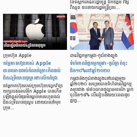
នៃទីស្តីការគណៈរដ្ឋមន្ត្រី ឯកឧត្តម វង្សី
វិស្សុត ឧបនាយករដ្ឋមន្ដ្រីប្រច…
ក្រុមហ៊ុន Apple
ពាណិជ្ជកម្មកម្ពុជា-កូរ៉េខាងត្បូង
តម្លៃភាគហ៊ុនរបស់ Apple
ទំហំពាណិជ្ជកម្មកម្ពុជា-កូរ៉េធ្លាក់ចុះ
បានឈានដល់កំណត់ត្រាកើនដល់
ជិត១៨%នៅឆ្នាំ២០២០
ជិត៤ទ្រីលានដុល្លារជាលើកដំបូង
កម្ពុជានិងកូរ៉េខាងត្បូងនៅពេញមួយ
ឆ្នាំ២០២០ សម្រេចបានទំហំពាណិជ្ជកម្ម
តម្លៃភាគហ៊ុនរបស់ក្រុមហ៊ុនបច្ចេកវិទ្យា
សរុបជាង ៨៨០លានដុល្លារអាមេរិក ធ្លាក់
យក្សរបស់អាម៉េរិក Apple បានកើន
ចុះជិត១៨% បើធៀបនឹងរយៈពេលដូច
ឡើងខ្ពស់បំផុតមិនធ្លាប់មានរហូតដល់
គ្នាក្ន…
ជិត៤ទ្រីលានដុល្លារ ដោយបាននាំមុខ
ក្រុម…