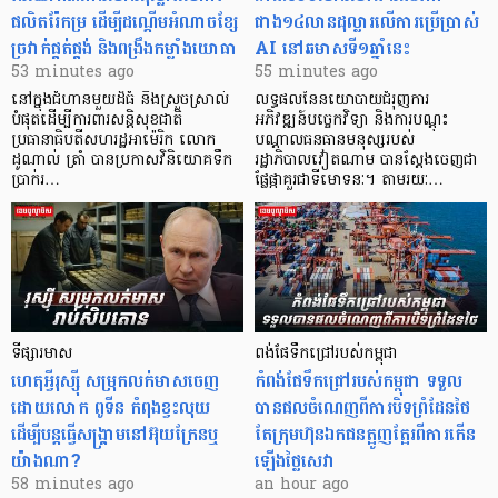
ផលិតរ៉ែកម្រ ដើម្បីដណ្តើមអំណាចខ្សែ
ជាង១៤លានដុល្លារលើការប្រើប្រាស់
ច្រវាក់ផ្គត់ផ្គង់ និងពង្រឹងកម្លាំងយោធា
AI នៅឆមាសទី១ឆ្នាំនេះ
53 minutes ago
55 minutes ago
នៅក្នុងជំហានមួយដ៏ធំ និងស្រួចស្រាល់
លទ្ធផលនៃនយោបាយជំរុញការ
បំផុតដើម្បីការពារសន្តិសុខជាតិ
អភិវឌ្ឍន៍បច្ចេកវិទ្យា និងការបណ្តុះ
ប្រធានាធិបតីសហរដ្ឋអាម៉េរិក លោក
បណ្តាលធនធានមនុស្សរបស់
ដូណាល់ ត្រាំ បានប្រកាសវិនិយោគទឹក
រដ្ឋាភិបាលវៀតណាម បានស្តែងចេញជា
ប្រាក់រ…
ផ្លែផ្កាគួរជាទីមោទនៈ។ តាមរយៈ…
ទីផ្សារមាស
ពង់ផែទឹកជ្រៅរបស់កម្ពុជា
ហេតុអ្វីរុស្ស៊ី សម្រុកលក់មាសចេញ
កំពង់ផែទឹកជ្រៅរបស់​កម្ពុជា ទទួល​
ដោយលោក ពូទីន កំពុងខ្វះ​លុយ
បាន​ផលចំណេញពីការបិទព្រំដែនថៃ
ដើម្បីបន្តធ្វើសង្គ្រាមនៅអ៊ុយក្រែនឬ
តែក្រុមហ៊ុនឯកជនត្អូញត្អែរពីការកើន
យ៉ាងណា?
ឡើងថ្លៃសេវា
58 minutes ago
an hour ago