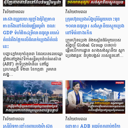
វិស័យថាមពល
វិស័យថាមពល
អាស៊ានព្រួយបារម្ភខ្លាំងជុំវិញភាព
ក្រុមហ៊ុនប្រេងសិង្ហបុរីធំមួយបោះទុន
តានតឹងនៅ​តំបន់មជ្ឈិមបូព៌ា ខណៈ
១០លានដុល្លារ សង់ស្ថានីយស្តុកប្រេង
GDP ទំហំជិត៤ទ្រីលានដុល្លាររបស់
នៅទីម័រខាងកើត
តំបន់ពឹងផ្អែកលើដំណក់ប្រេងពីតំបន់
ក្រុមហ៊ុនប្រេង និងឧស្ម័នដ៏ធំមួយរបស់
នេះ
សិង្ហបុរី Global Group បានចាប់
ផ្តើមបើកការដ្ឋាន សាងសង់ស្ថានីយ ស្តុក
បញ្ហាក្តៅគគុកចំនួន៣ ដែលបានលេចធ្លោ
ប្រេងឥន្ធនៈ ដំបូងបង្អស់ របស់ខ្លួននៅ…
ខ្លាំងនៅក្នុងវេទិកាសន្តិសុខតំបន់អាស៊ាន
(ARF) នាទីក្រុងម៉ានីល នៅថ្ងៃ
ព្រហស្បតិ៍ ទី២៣ ខែកក្កដា រួមមាន
សង្គ្…
វិស័យថាមពល
វិស័យថាមពល
រុស្ស៊ីបិទការនាំចេញប្រេងម៉ាស៊ូត
ធនាគារ ADB អនុម័តកញ្ចប់ថវិកា