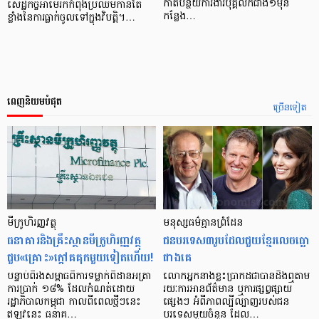
កាត់បន្ថយការងារបុគ្គលិកជាង១ម៉ឺន
សេដ្ឋកិច្ចអាមេរិកកំពុងប្រឈមកាន់តែ
កន្លែង…
ខ្លាំងនៃការធ្លាក់ចូលទៅក្នុងវិបត្តិ។…
ពេញនិយមបំផុត
ច្រើនទៀត
មីក្រូ​ហិរញ្ញវត្ថុ
មនុស្ស​ធម៌​គ្មាន​ព្រំដែន
ធនាគារ​និង​គ្រឹះស្ថាន​មីក្រូ​ហិរញ្ញវត្ថុ​
ជន​បរទេស​៣​រូប​ដែល​ជួយ​ខ្មែរ​លេច​ធ្លោ​
ជួប«គ្រោះ»ក្តៅ​គគុក​មួយ​ទៀត​ហើយ!
ជាង​គេ
បន្ទាប់​ពី​រង​សម្ពាធ​​ពី​ការ​ទម្លាក់​ពិដាន​អត្រា​
លោកអ្នក​នាង​ខ្លះ​ប្រាកដ​ជា​បាន​​ដឹង​ឮ​តាម​
ការ​ប្រាក់ ១៨​% ដែល​កំណត់​ដោយ​
រយៈ​ការ​អាន​ព័ត៌មាន ឬ​ការ​ផ្សព្វផ្សាយ​
រដ្ឋាភិបាល​កម្ពុជា កាល​ពី​ពេល​ថ្មីៗ​នេះ
ផ្សេងៗ អំពី​ភាព​ល្បីល្បាញ​របស់​ជន​
ឥឡូវ​នេះ ធនាគ…
បរទេស​មួយ​ចំនួន ដែល…