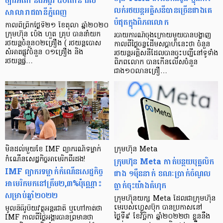
ច្បារអំពៅ និង​អង្ករ​ ៥០តោន ដល់​​
លក់រថយន្ដអគ្គិសនីបានច្រើនជាងគេ
សាលារាជធានីភ្នំពេញ
បំផុតក្នុងពិភពលោក
កាលពីព្រឹកថ្ងៃទី២១ ខែតុលា ឆ្នាំ២០២០
ក្រុមហ៊ុន ប៉េង ហួត គ្រុប បាននាំយក
របាយការណ៍ចុងក្រោយមួយបានបង្ហាញ
រថយន្តចំនួន០២គ្រឿង ( រថយន្តបោស
កាលពីថ្ងៃចន្ទដើមសប្តាហ៍នេះថា ចំនួន
សំអាតផ្លូវចំនួន ០១គ្រឿង និង
រថយន្តអគ្គិសនីដែលបានចុះបញ្ជីនៅទូទាំង
រថយន្តផ្ទ…
ពិភពលោក បានកើនលើសចំនួន
ជាង១០លានគ្រឿ…
មិនដល់មួយខែ IMF ព្យាករណ៍ទម្លាក់
ក្រុមហ៊ុន Meta
កំណើនសេដ្ឋកិច្ចអាមេរិកពីរដង!
ក្រុមហ៊ុន Meta កាត់បន្ថយបុគ្គលិក
IMF ព្យាករទម្លាក់កំណើនសេដ្ឋកិច្ច
ជាង ១ម៉ឺននាក់ ខណៈប្រាក់ចំណូល
អាមេរិកមកនៅត្រឹម២,៣%ប៉ុណ្ណោះ
ធ្លាក់ចុះយ៉ាងគំហុក
សម្រាប់ឆ្នាំ២០២២
ក្រុមហ៊ុនយក្ស Meta ដែលជាក្រុមហ៊ុន
មេរបស់ហ្វេសប៊ុក បានប្រកាសនៅ
មូលនិធិរូបិយវត្ថុអន្តរជាតិ ឬហៅកាត់ថា
ថ្ងៃទី៩ ខែវិច្ឆិកា ឆ្នាំ២០២២ថា ខ្លួននឹង
IMF កាលពីថ្ងៃអង្គារបានព្រមានថា