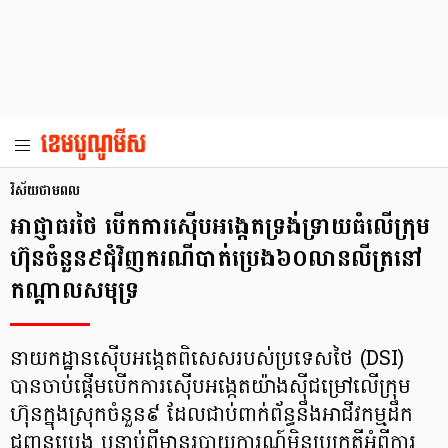
វិស័យថាមពល
អាជ្ញាធរថៃ បើកការស៊ើបអង្កេតទ្រង់ទ្រាយធំលើក្រុម
ហ៊ុនចំនួន៩ជុំវិញករណីបាត់ប្រេង៦០លានលីត្រនៅ
កណ្តាលសមុទ្រ
នាយកដ្ឋានស៊ើបអង្កេតពិសេសរបស់ប្រទេសថៃ (DSI)
បានចាប់ផ្តើមបើកការស៊ើបអង្កេតយ៉ាងស៊ីជម្រៅលើក្រុម
ហ៊ុនក្នុងស្រុកចំនួន៩ ដែលជាប់ពាក់ព័ន្ធនឹងអាជីវកម្មដឹក
ជញ្ជូនប្រេង បន្ទាប់ពីមានរបាយការណ៍មិនប្រក្រតីអំពីការ