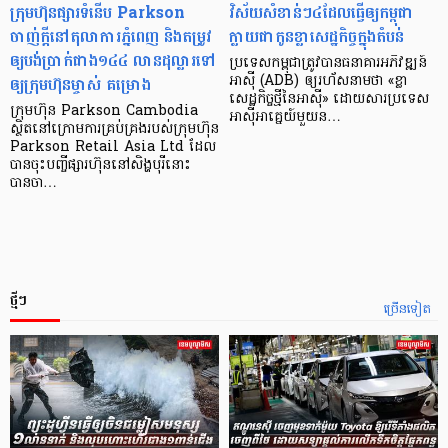
ក្រុមហ៊ុនផ្សារទំនើប Parkson
វិស័យ​សំខាន់ៗ​៤​ដែល​ធ្វើ​ឲ្យ​កម្ពុជា​
ចាញ់ក្ដីនៅតុលាការភ្នំពេញ និងតម្រូវ
ក្លាយ​ជា​កូន​ខ្លា​សេដ្ឋកិច្ច​ក្នុង​តំបន់
ឲ្យបង់ប្រាក់ជាង១៤៤ លានដុល្លារទៅ
ប្រទេស​កម្ពុជា​ត្រូវ​បាន​ធនាគារ​អភិវឌ្ឍន៍​
ឲ្យក្រុមហ៊ុនម្ចាស់ គម្រោង
អាស៊ី (ADB) ឲ្យ​រហ័ស​នាមថា «ខ្លា​
សេដ្ឋកិច្ច​ថ្មី​នៃ​អាស៊ី» ដោយសារ​ប្រទេស​
ក្រុមហ៊ុន Parkson Cambodia
អាស៊ី​អាគ្នេយ៍​មួយ​ន…
ស្ថិតនៅក្រោមការគ្រប់គ្រងរបស់ក្រុមហ៊ុន
Parkson Retail Asia Ltd ដែល
បានចុះបញ្ចីផ្សារហ៊ុននៅសិង្ហបុរីនោះ
បានចា…
ថ្មីៗ
ច្រើនទៀត