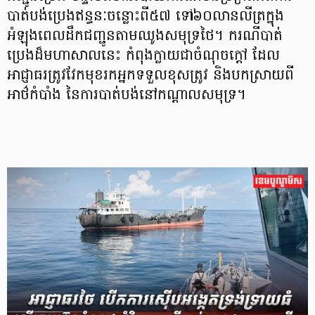
បាត់បង់ប្រេងឥន្ធនៈចន្លោះពី៥៧ ទៅ៦០លានលីត្រក្នុង
អំឡុងពេលដឹកជញ្ជូនតាមឈូងសមុទ្រថៃ។ ករណីបាត់
ប្រេងដ៏មហាសាលនេះ កំពុងក្លាយជាចំណុចក្ដៅ ដែល
អាជ្ញាធរត្រូវវែកមុខរកអ្នកទទួលខុសត្រូវ និងបកស្រាយពី
អាថ៌កំបាំង នៃការបាត់បង់នៅកណ្តាលសមុទ្រ។