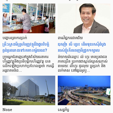
បញ្ហា​អត្រា​ការប្រាក់
ពាណិជ្ជករជោគជ័យ
គ្រឹះស្ថាន​មីក្រូ​ហិរញ្ញវត្ថុ​នឹង​ជួប​វិបត្តិ​
ឧកញ៉ា លី ហួរ៖ ដើមទុនរកស៊ីដំបូង
ធ្ងន់ធ្ងរ​ឈាន​ទៅ​រក​ការ​ក្ស័យធន?
របស់ខ្ញុំកើតចេញពីជ្រូក១ក្បាល
ក្រុម​អ្នក​ជំនាញ​នៅ​ក្នុង​វិស័យ​ធនាគារ
និយាយ​ពី​ឈ្មោះ លី ហួរ មាន​ប្រជាជន​
ហិរញ្ញវត្ថុ​និង​ប្រតិបត្តិករ​ហិរញ្ញ​វត្ថុ បាន​​
ភាគ​ច្រើន ប្រាកដ​ជា​ស្គាល់​ច្បាស់​ណាស់
លើក​ឡើង​ប្រហាក់​ប្រហែល​គ្នា​ថា ការ​ធ្វើ​
តាមរយៈ លីហួរ ដូរ​លុយ ប្តូរ​បា្រក់ និង​
អន្តរាគមន៍​ព…
លក់​មាស នៅ​ផ្សារ​អូរ​ឫ…
None
សេដ្ឋកិច្ច​