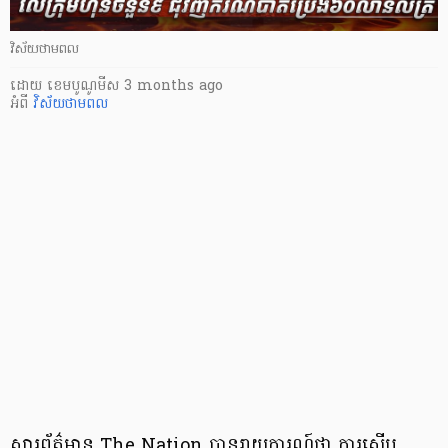
វិស័យថាមពល
ដោយ
​ ខេមបូណូមីស
3 months ago
អំពី
វិស័យថាមពល
សារព័ត៌មាន The Nation បានរាយការណ៍ថា ការស៊ើប