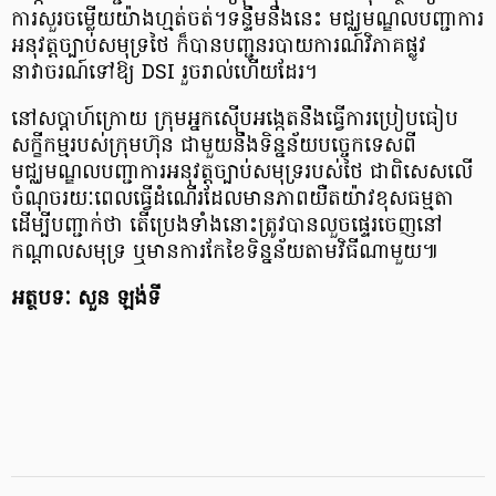
ការសួរចម្លើយយ៉ាងហ្មត់ចត់។ទន្ទឹមនឹងនេះ មជ្ឈមណ្ឌលបញ្ជាការ
អនុវត្តច្បាប់សមុទ្រថៃ ក៏បានបញ្ជូនរបាយការណ៍វិភាគផ្លូវ
នាវាចរណ៍ទៅឱ្យ DSI រួចរាល់ហើយដែរ។
នៅសប្តាហ៍ក្រោយ ក្រុមអ្នកស៊ើបអង្កេតនឹងធ្វើការប្រៀបធៀប
សក្ខីកម្មរបស់ក្រុមហ៊ុន ជាមួយនឹងទិន្នន័យបច្ចេកទេសពី
មជ្ឈមណ្ឌលបញ្ជាការអនុវត្តច្បាប់សមុទ្ររបស់ថៃ ជាពិសេសលើ
ចំណុចរយៈពេលធ្វើដំណើរដែលមានភាពយឺតយ៉ាវខុសធម្មតា
ដើម្បីបញ្ជាក់ថា តើប្រេងទាំងនោះត្រូវបានលួចផ្ទេរចេញនៅ
កណ្តាលសមុទ្រ ឬមានការកែខៃទិន្នន័យតាមវិធីណាមួយ៕
អត្ថបទៈ សួន ឡង់ទី