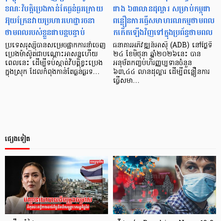
ខណៈវិបត្តិប្រេងកាន់តែធ្ងន់ធ្ងរក្រោយ
ជាង ៦៣លានដុល្លារ សម្រាប់កម្ពុជា
អ៊ុយក្រែនវាយប្រហារហេដ្ឋារចនា
ពន្លឿនការធ្វើ​សមាហរណកម្មថាមពល​
ថាមពលរបស់ខ្លួនជាបន្តបន្ទាប់
កកើតឡើងវិញទៅក្នុងប្រព័ន្ធថាមពល
ប្រទេសរុស្ស៊ីបានសម្រេចផ្អាកការនាំចេញ
ធនាគារអភិវឌ្ឍន៍អាស៊ី (ADB) នៅថ្ងៃទី
ប្រេងម៉ាស៊ូតជាបណ្តោះអាសន្នហើយ
២៤ ខែមិថុនា ឆ្នាំ២០២៦នេះ បាន
ពេល​នេះ ​ដើម្បីទប់ស្កាត់វិបត្តិខ្វះប្រេង
អនុម័តកញ្ចប់​ហិរញ្ញប្បទានចំនួន
ក្នុងស្រុក ដែលកំពុងកាន់តែធ្ងន់ធ្ងរទ…
៦៣,៤៤ លានដុល្លារ ដើម្បីពន្លឿនការ
ធ្វើសមា…
ផ្សេងទៀត