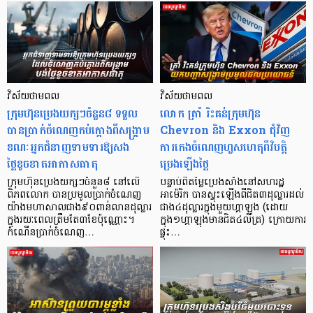
វិស័យថាមពល
វិស័យថាមពល
ក្រុមហ៊ុនប្រេងយក្សៗចំនួន៨ ទទួល
លោក ត្រាំ រិះគន់ក្រុមហ៊ុន
បានប្រាក់ចំណេញកប់ក្តោងពីសង្គ្រាម
Chevron និង Exxon ជុំវិញ
ខណៈអ្នកជំនាញទាមទារឱ្យសង
ការកេងចំណេញហួសហេតុពីវិបត្តិ
ថ្លៃខូចខាតអាកាសធាតុ
ប្រេងឡើងថ្លៃ
ក្រុមហ៊ុនប្រេងយក្សៗចំនួន៨ នៅលើ
បន្ទាប់ពីតម្លៃប្រេងសាំងនៅសហរដ្ឋ
ពិភពលោក បានប្រមូលប្រាក់ចំណេញ
អាម៉េរិក បានស្ទុះឡើងពីជិត៣ដុល្លារដល់
យ៉ាងមហាសាលជាង៩០ពាន់លានដុល្លារ
ជាង៤ដុល្លារក្នុងមួយហ្គាឡុង (ដោយ
ក្នុងរយៈពេលត្រឹមតែ៣ខែប៉ុណ្ណោះ។
ក្នុង១ហ្គាឡុងមានជិត៤លីត្រ) ក្រោយការ
កំណើនប្រាក់ចំណេញ…
ផ្ទុះ…