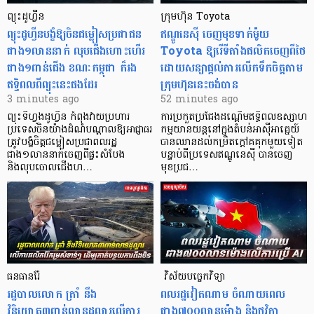
ព្យុះដូហ្វីន
ក្រុមហ៊ុន Toyota
ព្យុះដូហ្វីនបង្ខំឱ្យចិនជម្លៀសប្រជាជន
ឥណ្ឌូនេស៊ី ចេញមុខទាក់ម៉ូយ
ជាង១លាននាក់ លុបជើងហោះហើរ
Toyota ឱ្យរើទីតាំងផលិតចេញពីថៃ
ជាង១ពាន់ជើង ខណៈកម្ពុជា ក៏រង
ដោយសន្យាផ្តល់ការលើកទឹកចិត្តតាម
ឥទ្ធិពលពីព្យុះនេះផងដែរ
ក្រុមហ៊ុននេះចង់បាន
3 minutes ago
52 minutes ago
ព្យុះទីហ្វុងដូហ្វីន កំពុងវាយប្រហារ
ការប្រកួតប្រជែងដណ្តើមឥទ្ធិពលឧស្សាហ
ប្រទេសចិនយ៉ាងដំណំបណ្តាលឱ្យអាជ្ញាធរ
កម្មយានយន្តនៅក្នុងតំបន់អាស៊ីអាគ្នេយ៍
ត្រូវបង្ខំចិត្តជម្លៀសប្រជាពលរដ្ឋ
បានឈានដល់កម្រិតក្ដៅគគុកមួយទៀត
ជាង១លាននាក់ចេញពីផ្ទះសំបែង
បន្ទាប់ពីប្រទេសឥណ្ឌូនេស៊ី បានចេញ
និងលុបចោលជើងហ…
មុខប្រជ…
ធនធានរ៉ែ
​​​​​​​​​​​​​​​​​​​​​​​​​​​​​ វិស័យបច្ចេកវិទ្យា
​រដ្ឋបាលលោក ត្រាំ នឹង​
ពលរដ្ឋវៀតណាម ​ចំណាយពេល
វិនិយោគ៣ពាន់លានដុល្លារលើការ
ជាង៧០០លានម៉ោង និងថវិកា