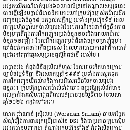
អង្កេតលើករណីបាត់ប្រេង៦០លានលីត្រនៅកណ្ដាលសមុទ្រនេះ
បានធ្វើឡើងបន្ទាប់ពីមានដីកាកោះហៅក្រុមហ៊ុនម្ចាស់កប៉ាល់ដឹក
ជញ្ជូនប្រេងចំនួន៨ មកផ្ដល់សក្ខីកម្ម រួមទាំងក្រុមហ៊ុនទី៩ ដែល
ជាក្រុមហ៊ុនម្ចាស់កប៉ាល់ជួលផងដែរ។ករណីនេះពាក់ព័ន្ធនឹងភាព
មិនប្រក្រតីក្នុងការដឹកជញ្ជូនប្រេងចំនួន២០ជើងដោយកប៉ាល់
ចំនួន១២គ្រឿង ដែលដឹកជញ្ជូនប្រេងពីរោងចក្រចម្រាញ់ប្រេង
នៅតំបន់ភាគខាងកើតប្រទេស ដែលមានរបាយការណ៍ពីការបាត់
ប្រេងនៅក្រៅឆ្នេរសមុទ្រខេត្តស៊ូរ៉ាតថានី របស់ថៃ។
អាជ្ញាធរថៃ កំពុងពិនិត្យមើលកំហុស ដែលអាចកើតមានក្រោម
ច្បាប់តម្លៃទំនិញ និងសេវាកម្មឆ្នាំ១៩៩៩ រួមទាំងការស្តុកទុក
ការដឹកជញ្ជូនយឺតយ៉ាវនិងការបដិសេធមិនចែកចាយប្រេង
ឥន្ធនៈ។ ក្រុមហ៊ុនម្ចាស់កប៉ាល់ទាំងនោះ តម្រូវឱ្យផ្តល់ព័ត៌មាន
ដល់ភ្នាក់ងារស៊ើបអង្កេតពិសេសឱ្យបានមុនថ្ងៃទី៣០ ខែមេសា
ឆ្នាំ២០២៦ កន្លងទៅនេះ។
លោក វូរ៉ាណាន់ ស៊្រីលេម (Woranan Srilam) នាយកផ្នែក
សំណុំរឿងការពារអ្នកប្រើប្រាស់នៃ DSI និងជាប្រធានក្រុមស៊ើប
អង្កេតបានបញ្ជាក់ថា តំណាងក្រុមហ៊ុនទាំង៩ កំពុងស្ថិតក្រោម