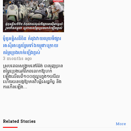
ម៉ូតូអគ្គិសនីចិន កំពុងវាយលុយទីផ្សារ
អាស៊ីអាគ្នេយ៍រួមទាំងកម្ពុជាក្រោយ
តម្លៃប្រេងហក់ឡើងខ្ពស់
3 months ago
ស្របពេលសង្គ្រាមនៅអ៊ីរ៉ង់ បានរុញច្រាន
តម្លៃប្រេងឆៅពិភពលោកឱ្យហក់
ឡើងលើសពី១០០ដុល្លារក្នុង១បារ៉ែល
ហើយបានបង្កឱ្យមានវិបត្តិសេដ្ឋកិច្ច និង
ការកើនឡើង…
Related Stories
More