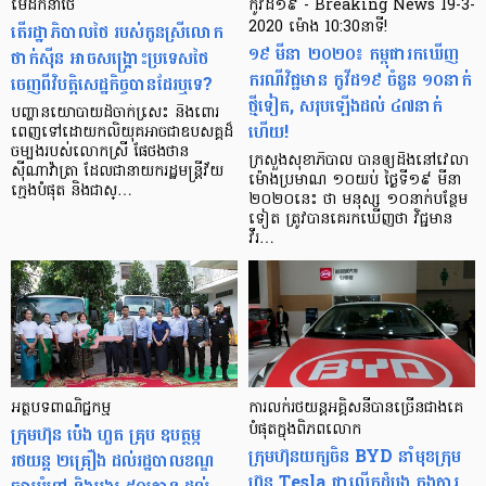
មេដឹកនាំថៃ
កូវីដ១៩ - Breaking News 19-3-
តើរដ្ឋាភិបាលថៃ របស់កូនស្រីលោក
2020 ម៉ោង 10:30នាទី!
១៩ មីនា ២០២០៖ កម្ពុជារកឃើញ
ថាក់ស៊ីន អាចសង្គ្រោះប្រទេសថៃ
ករណីវិជ្ជមាន កូវីដ១៩ ចំនួន ១០នាក់
ចេញពីវិបត្តិសេដ្ឋកិច្ចបានដែរឬទេ?
ថ្មីទៀត, សរុបឡើង​ដល់ ៤៧នាក់
បញ្ហានយោបាយដ៏ចាក់សេ្រះ និងពោរ
ហើយ!
ពេញទៅដោយកលិយុគអាចជាឧបសគ្គដ៏
ចម្បងរបស់លោកស្រី ផែថងថាន
ក្រសួងសុខាភិបាល បានឲ្យ​ដឹង​នៅវេលា
ស៊ីណាវ៉ាត្រា ដែលជានាយករដ្ឋមន្រ្តីវ័យ
ម៉ោងប្រមាណ ១០យប់ ថ្ងៃទី១៩ មីនា
ក្មេងបំផុត និងជាស្…
២០២០នេះ ថា មនុស្ស​ ១០នាក់​បន្ថែម
ទៀត ត្រូវបាន​គេរក​ឃើញថា វិជ្ជមាន​
វីរ…
អត្ថបទ​ពាណិជ្ជកម្ម
ការលក់រថយន្ដអគ្គិសនីបានច្រើនជាងគេ
ក្រុមហ៊ុន ប៉េង ហួត គ្រុប ឧបត្ថម្ភ
បំផុតក្នុងពិភពលោក
ក្រុមហ៊ុនយក្សចិន BYD នាំមុខក្រុម
រថយន្ត ២គ្រឿង ដល់​រដ្ឋបាល​ខណ្ឌ​
ហ៊ុន Tesla ជាលើកដំបូង ក្នុងការ