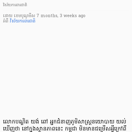
វិស័យការពារជាតិ
ដោយ
​ ខេមបូណូមីស
7 months, 3 weeks ago
អំពី
វិស័យការពារជាតិ
លោកបណ្ឌិត យង់ ពៅ អ្នកជំនាញភូមិសាស្រ្តនយោបាយ យល់
ឃើញថា នៅក្នុងស្ថានភាពនេះ កម្ពុជា មិនមានជម្រើសអ្វីក្រៅពី