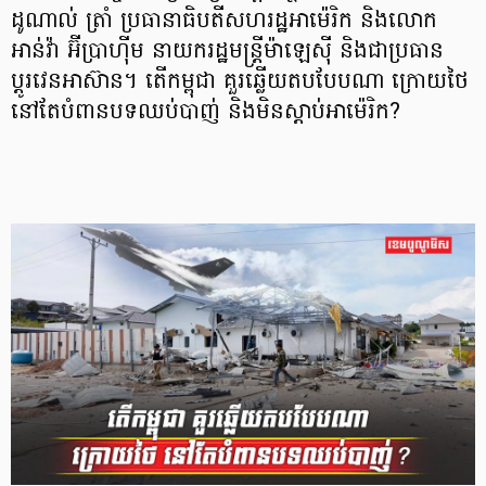
ដូណាល់ ត្រាំ ប្រធានាធិបតីសហរដ្ឋអាម៉េរិក និងលោក
អាន់វ៉ា អ៊ីប្រាហ៊ីម នាយករដ្ឋមន្ត្រីម៉ាឡេស៊ី និងជាប្រធាន
ប្តូរវេនអាស៊ាន។ តើកម្ពុជា គួរឆ្លើយតបបែបណា ក្រោយថៃ
នៅតែបំពានបទឈប់បាញ់ និងមិនស្ដាប់អាម៉េរិក?