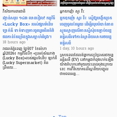
វិស័យការពារជាតិ
អ្នកឧកញ៉ា សួរ វីរៈ
រង្វាន់សរុប ១៤៣ លានរៀល! កម្មវិធី
អ្នកឧកញ៉ា សួរ វីរៈ ស្នើឱ្យបង្កើតច្រក
«Lucky Box» របស់ផ្សារទំនើប
ចេញចូលតែមួយ ដើម្បីលុបបំបាត់ភាព
ឡាក់គី ទាក់ទាញការចូលរួមពីអតិថិ
ស្មុគស្មាញលើការស្នើសុំបតភ្ជាប់ចរន្ត
ជនកាន់តែច្រើនក្នុងសប្តាហ៍ដំបូង។
អគ្គិសនីទៅកាន់ស្ថានីយសាករថយន្ត
អគ្គិសនី
18 hours ago
1 day, 10 hours ago
រាជធានីភ្នំពេញ ថ្ងៃទី07 ខែសីហា
ឆ្នាំ2026៖ កម្មវិធីបើក «ប្រអប់សំណាង
ស្របពេលដែលនិន្នាការប្រើប្រាស់រថយន្ត
(Lucky Box)»របស់ផ្សារទំនើប ឡាក់គី
អគ្គិសនី (EV) នៅកម្ពុជាកំពុងហក់ឡើង
(Lucky Supermarket) គិត
យ៉ាងគំហុកនៅមួយរយៈពេលចុងក្រោយ
ត្រឹមរយ…
នេះ ការវិនិយោគលើស្ថានីយបញ្ចូល
ថាមពលអគ្គ…