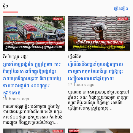
ថ្មីៗ
ច្រើនទៀត
វិស័យស្រូវ អង្ករ
ហ្វីលីពីន
អ្នកនាំចេញអង្ករថៃ ត្អូញត្អែរថា ការ
ហ្វីលីពីននឹងបន្តនាំចូលអង្ករក្រោយ
បិទព្រំដែនបានបើកផ្លូវឱ្យអង្ករខ្មែរ
បារម្ភបាតុភូតអែលនីណូ បង្កឱ្យខ្វះ
វាយលុកទីផ្សារអន្តរជាតិជាមួយតម្លៃ
ស្បៀងអាហារនៅឆ្នាំក្រោយ
ទាបជាងអង្ករថៃ ៤០០ដុល្លារ
17 hours ago
ក្នុង១តោន
ហ្វីលីពីន បាន​សម្រេចបន្តនាំចូលអង្ករនៅ
ឆ្នាំនេះ ខណៈកំពុងព្រួយបារម្ភថា បាតុភូត
16 hours ago
ធម្មជាតិអែលនីណូ ដ៏ខ្លាំងក្លា​ អាចនឹង
ការលក់អង្ករផ្កាម្លិះរបស់កម្ពុជា ក្នុងតម្លៃ
ធ្វើឱ្យផលិតកម្មស្រូវក្នុងស្រុ…
ទាបជាងអង្ករហមម៉ាលិសរបស់ថៃ រហូត
ដល់៤០០ដុល្លារក្នុងមួយតោន កំពុងបង្ក
ការរញ្ជួយ និងជ្រួលច្របល់យ៉ាងខ្លា…