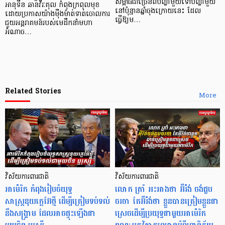
សម្ពាធជាច្រើនពីបញ្ហាមួយទៅបញ្ហាមួយ
អានុទីន ឆានវីរៈគុល កំពុងក្រពុលមុខ
នៅប៉ុន្មានឆ្នាំចុងក្រោយនេះ ដែល
ដោយប្រកាសយ៉ាងម៉ឺងម៉ាត់ទាត់ចោលការ
ធ្វើឱ្យម…
ជួយអន្តរាគមន៍របស់មេដឹកនាំមហា
អំណាច…
Related Stories
More
វិស័យការពារជាតិ
វិស័យការពារជាតិ
អាម៉េរិក កំពុងរៀបចំយុទ្ធ
លោក ត្រាំ អះអាងថា អ៊ីរ៉ង់ ចង់ជួប
សាស្ត្រនុយក្លេអ៊ែថ្មី ដើម្បីត្រៀមទប់ទល់
ចរចា តែអ៊ីរ៉ង់ថា ខ្លួនបានត្រៀមខ្លួនជា
នឹងសង្គ្រាម ដែលអាចផ្ទុះឡើងជា
ស្រេចដើម្បីប្រយុទ្ធជាមួយអាម៉េរិក