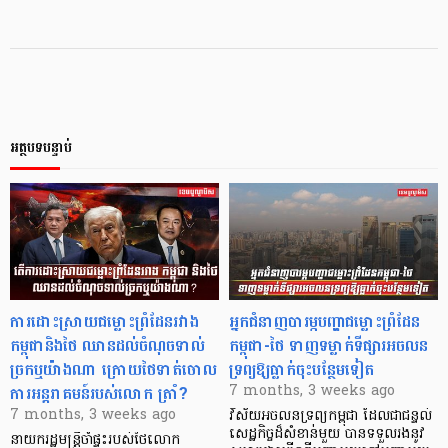
អត្ថបទបន្ទាប់
ការដោះស្រាយជម្លោះព្រំដែនរវាង
អ្នកជំនាញបារម្ភបញ្ហាជម្លោះព្រំដែន
កម្ពុជានិងថៃ ឈានដល់ចំណុចទាល់
កម្ពុជា-ថៃ ទាញទម្លាក់ទីផ្សារអចលន
ច្រកឬយ៉ាងណា ក្រោយថៃទាត់ចោល
ទ្រព្យឱ្យធ្លាក់ចុះបន្ថែមទៀត
ការអន្តរាគមន៍របស់លោក ត្រាំ?
7 months, 3 weeks ago
7 months, 3 weeks ago
វិស័យអចលនទ្រព្យកម្ពុជា ដែលជាជន្ទល់
សេដ្ឋកិច្ចដ៏សំខាន់មួយ បានទទួលរងនូវ
នាយករដ្ឋមន្ត្រីចាំផ្ទះរបស់ថៃលោក