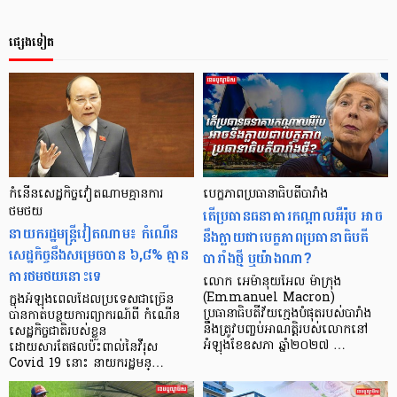
ផ្សេងទៀត
កំនើនសេដ្ឋកិច្ចវៀតណាមគ្មានការ
បេក្ខភាពប្រធានាធិបតីបារាំង
ថមថយ
តើប្រធានធនាគារកណ្តាលអឺរ៉ុប អាច
នាយករដ្ឋមន្ត្រីវៀតណាម៖ កំណើន
នឹងក្លាយជាបេក្ខភាពប្រធានាធិបតី
សេដ្ឋកិច្ចនឹងសម្រេចបាន ៦,៨% គ្មាន
បារាំងថ្មី ឬយ៉ាងណា?
ការថមថយនោះទេ
លោក អេម៉ានុយអែល ម៉ាក្រុង
(Emmanuel Macron)
ក្នុងអំឡុងពេលដែលប្រទេសជាច្រើន
ប្រធានាធិបតីវ័យក្មេងបំផុតរបស់បារាំង
បានកាត់បន្ថយការព្យាករណ៍ពី កំណើន
នឹងត្រូវបញ្ចប់អាណត្តិរបស់លោកនៅ
សេដ្ឋកិច្ចជាតិរបស់ខ្លួន
អំឡុងខែឧសភា ឆ្នាំ២០២៧ …
ដោយសារតែផលប៉ះពាល់នៃវីរុស
Covid 19 នោះ នាយករដ្ឋមន្…