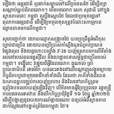
ឡើងថា អន្តរជាតិ គួរដាក់សម្ពាធទៅលើប្រទេសថៃ ដើម្បីរក្សា
សណ្ដាប់ធ្នាប់ពិភពលោក។ បើតាមលោក សេក សុជាតិ នៅក្នុង
ស្ថានភាពនេះ កម្ពុជា គួរប្ដឹងស្ដេចថៃ ដែលជាប្រមុខរដ្ឋទៅ
តុលាការអន្តរជាតិ ដើម្បីឱ្យទទួលខុសត្រូវចំពោះសកម្មភាព
ឈ្លានពានមកលើកម្ពុជា។
​សូមបញ្ជាក់ថា ​​យោធាល្មោភសង្គ្រាមថៃ បានប្រព្រឹត្តអំពើខុស
ច្បាប់ជាច្រើន ដោយបានប្រើប្រាស់កាំភ្លើងធុនធំគ្រប់ប្រភេទ
ផ្សែងពុល និងយន្តហោះចម្បាំង F-16 បាញ់ស្រោចមកលើទីតាំង
រស់នៅរបស់ពលរដ្ឋស៊ីវិល និងហេដ្ឋារចនាសម្ព័ន្ធជាច្រើនរបស់
កម្ពុជា។ ទង្វើនេះ វាផ្ទុយពីអ្វីដែលលោក ដូណាល់ ត្រាំ
ប្រធានាធិបតី អាម៉េរិក បានអះអាងនៅលើបណ្តាញសង្គមក្រោយ
កិច្ចពិភាក្សាជាមួយមេដឹកនាំទាំងពីរ ដែលថា ភាគីទាំងពីរបាន
ឯកភាពគ្នាបញ្ឈប់ការបាញ់ប្រហារ និងវិលទៅរកកិច្ចព្រម
ព្រៀងបទឈប់បាញ់ឡើងវិញ។ បើមិនមានអ្វីប្រែប្រួលទេ រដ្ឋមន្ត្រី
ការបរទេសអាស៊ាន នឹងបើកកិច្ចប្រជុំថ្ងៃទី ១៦ ខែធ្នូ ឆ្នាំ២០២៥
ដើម្បីបង្ហាញនូវរបាយការណ៍ផ្កាយរណប ពន្យល់អំពីស្ថានភាព
ជាក់ស្តែងនៅបន្ទាត់ព្រំដែនកម្ពុជា ថៃ៕