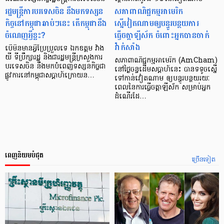
រដ្ឋមន្ត្រីការបរទេសចិន នឹងមកទស្សន
សភាពាណិជ្ជកម្មអាមេរិក
កិច្ចនៅកម្ពុជាឆាប់ៗនេះ តើកម្ពុជានឹង
ស្នើវៀតណាមឲ្យបន្ធូរបន្ថយការ
ចំណេញអ្វីខ្លះ?
ធ្វើចត្តាឡីស័ក ចំពោះអ្នកបានចាក់
វ៉ាក់សាំង
បើមិនមានអ្វីប្រែប្រួលទេ ឯកឧត្តម វ៉ាង
យី ទីប្រឹក្សារដ្ឋ និងជារដ្ឋមន្ត្រីក្រសួងការ
សភាពាណិជ្ជកម្មអាមេរិក (AmCham)
បរទេសចិន នឹងមកបំពេញទស្សនកិច្ចជា
នៅថ្ងៃចន្ទដើមសប្ដាហ៍នេះ បានទទូចស្នើ
ផ្លូវការនៅកម្ពុជាសប្ដាហ៍ក្រោយន…
ទៅកាន់វៀតណាម ឲ្យបន្ធូរបន្ថយរយៈ
ពេលនៃការធ្វើចត្តាឡីស័ក សម្រាប់អ្នក
ដំណើរដែ…
ពេញនិយមបំផុត
ច្រើនទៀត