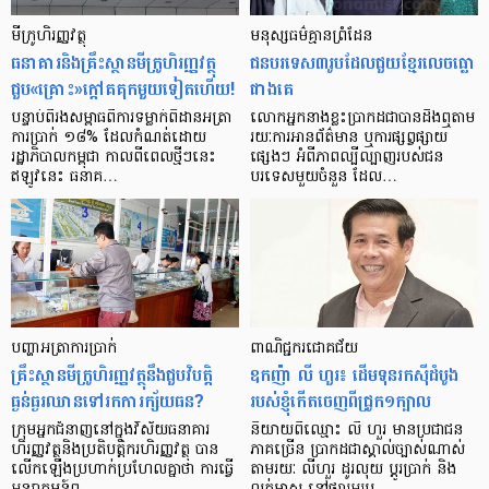
មីក្រូ​ហិរញ្ញវត្ថុ
មនុស្ស​ធម៌​គ្មាន​ព្រំដែន
ធនាគារ​និង​គ្រឹះស្ថាន​មីក្រូ​ហិរញ្ញវត្ថុ​
ជន​បរទេស​៣​រូប​ដែល​ជួយ​ខ្មែរ​លេច​ធ្លោ​
ជួប«គ្រោះ»ក្តៅ​គគុក​មួយ​ទៀត​ហើយ!
ជាង​គេ
បន្ទាប់​ពី​រង​សម្ពាធ​​ពី​ការ​ទម្លាក់​ពិដាន​អត្រា​
លោកអ្នក​នាង​ខ្លះ​ប្រាកដ​ជា​បាន​​ដឹង​ឮ​តាម​
ការ​ប្រាក់ ១៨​% ដែល​កំណត់​ដោយ​
រយៈ​ការ​អាន​ព័ត៌មាន ឬ​ការ​ផ្សព្វផ្សាយ​
រដ្ឋាភិបាល​កម្ពុជា កាល​ពី​ពេល​ថ្មីៗ​នេះ
ផ្សេងៗ អំពី​ភាព​ល្បីល្បាញ​របស់​ជន​
ឥឡូវ​នេះ ធនាគ…
បរទេស​មួយ​ចំនួន ដែល…
បញ្ហា​អត្រា​ការប្រាក់
ពាណិជ្ជករជោគជ័យ
គ្រឹះស្ថាន​មីក្រូ​ហិរញ្ញវត្ថុ​នឹង​ជួប​វិបត្តិ​
ឧកញ៉ា លី ហួរ៖ ដើមទុនរកស៊ីដំបូង
ធ្ងន់ធ្ងរ​ឈាន​ទៅ​រក​ការ​ក្ស័យធន?
របស់ខ្ញុំកើតចេញពីជ្រូក១ក្បាល
ក្រុម​អ្នក​ជំនាញ​នៅ​ក្នុង​វិស័យ​ធនាគារ
និយាយ​ពី​ឈ្មោះ លី ហួរ មាន​ប្រជាជន​
ហិរញ្ញវត្ថុ​និង​ប្រតិបត្តិករ​ហិរញ្ញ​វត្ថុ បាន​​
ភាគ​ច្រើន ប្រាកដ​ជា​ស្គាល់​ច្បាស់​ណាស់
លើក​ឡើង​ប្រហាក់​ប្រហែល​គ្នា​ថា ការ​ធ្វើ​
តាមរយៈ លីហួរ ដូរ​លុយ ប្តូរ​បា្រក់ និង​