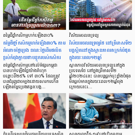
តម្លៃជីថ្នាំកសិកម្មហក់ឡើង៣០%
វិស័យអចលនទ្រព្យ
តម្លៃជីថ្នាំកសិកម្មហក់ឡើង៣០% តាម
វិស័យអចលនទ្រព្យថៃ នៅត្រីមាសទី២
អំណាចថ្លៃប្រេង ខណៈថ្លៃដើមផលិត
បន្តស្ថិតនៅក្នុងស្ថានភាពអាក្រក់បំផុត
ខ្ពស់កំពុងក្លាយជាបន្ទុករបស់កសិករ
ក្នុងរយៈពេល១២ឆ្នាំ
តម្លៃជីថ្នាំកសិកម្មនៅលើទីផ្សារកម្ពុជា
ស្ថានភាពវិស័យអចលនទ្រព្យនៅក្នុង
បានហក់ឡើងថ្លៃយ៉ាងគំហុក
ប្រទេសថៃ នៅក្នុងត្រីមាសទី២
ចន្លោះពី២៥% ទៅ ៣០% ដែលត្រូវ
ឆ្នាំ២០២៤នេះ បានបន្តធ្លាក់ចុះខ្លាំងបំផុត
បានជំរុញជាចម្បងដោយសារការកើន
មិនធ្លាប់មានក្នុងរយៈពេល១២ឆ្នាំចុង
ឡើងតម្លៃប្រេងឥន្ធនៈបង្ក…
ក្រោយនេះរ…
ដំណើរទស្សនកិច្ចរដ្ឋមន្ត្រីការបរទេសចិន
ស្ថានភាពកូវីដ-១៩នៅវៀតណាម