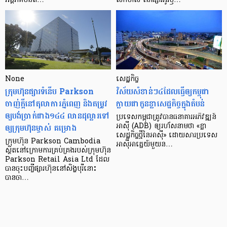
អន្តរាគមន៍​ព…
លក់​មាស នៅ​ផ្សារ​អូរ​ឫ…
None
សេដ្ឋកិច្ច​
ក្រុមហ៊ុនផ្សារទំនើប Parkson
វិស័យ​សំខាន់ៗ​៤​ដែល​ធ្វើ​ឲ្យ​កម្ពុជា​
ចាញ់ក្ដីនៅតុលាការភ្នំពេញ និងតម្រូវ
ក្លាយ​ជា​កូន​ខ្លា​សេដ្ឋកិច្ច​ក្នុង​តំបន់
ឲ្យបង់ប្រាក់ជាង១៤៤ លានដុល្លារទៅ
ប្រទេស​កម្ពុជា​ត្រូវ​បាន​ធនាគារ​អភិវឌ្ឍន៍​
ឲ្យក្រុមហ៊ុនម្ចាស់ គម្រោង
អាស៊ី (ADB) ឲ្យ​រហ័ស​នាមថា «ខ្លា​
សេដ្ឋកិច្ច​ថ្មី​នៃ​អាស៊ី» ដោយសារ​ប្រទេស​
ក្រុមហ៊ុន Parkson Cambodia
អាស៊ី​អាគ្នេយ៍​មួយ​ន…
ស្ថិតនៅក្រោមការគ្រប់គ្រងរបស់ក្រុមហ៊ុន
Parkson Retail Asia Ltd ដែល
បានចុះបញ្ចីផ្សារហ៊ុននៅសិង្ហបុរីនោះ
បានចា…