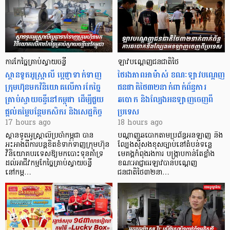
ការកែច្នៃគ្រាប់ស្វាយចន្ទី
ឡាវបណ្តេញជនជាតិថៃ
ស្ថានទូតអូស្ត្រាលី ប្តេជ្ញាទាក់ទាញ
ថៃរងភាពអាម៉ាស់ ខណៈឡាវបណ្តេញ
ក្រុមហ៊ុនមក​វិនិយោគលើការកែច្នៃ
ជនជាតិថៃ៣២នាក់ពាក់ព័ន្ធការ
គ្រាប់ស្វាយចន្ទីនៅកម្ពុជា ដើម្បីជួយ
ឆបោក និងល្បែងអនឡាញចេញពី
ផ្តល់តម្លៃបន្ថែមកសិករ និងសេដ្ឋកិច្ច
ប្រទេស
17 hours ago
18 hours ago
ស្ថានទូតអូស្ត្រាលីប្រចាំកម្ពុជា បាន
បណ្តាញឆបោកតាមប្រព័ន្ធអនឡាញ និង
អះអាងពីការបន្តខិតខំទាក់ទាញក្រុមហ៊ុន
ល្បែងស៊ីសងខុសច្បាប់នៅតំបន់ទន្លេ
វិនិយោគបរទេសឱ្យមកបោះទុនគាំទ្រ
មេគង្គកំពុងរងការ បង្ក្រាប​កាន់តែខ្លាំង
ដល់អាជីវកម្មកែច្នៃគ្រាប់ស្វាយចន្ទី
ខណៈអាជ្ញាធរឡាវបានបណ្តេញ
នៅកម្ព…
ជនជាតិថៃ៣២នា…