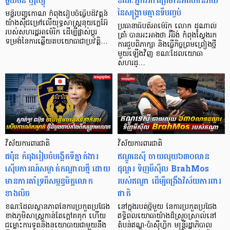
មួយចិន ឬរុស្ស៊ី
ខណៈអ្នកវិភាគព្រមានអំពីហានិភ័យ
នៃសង្គ្រាមគ្មានទីបញ្ចប់
មន្ទីរបញ្ចកោណ កំពុងរៀបចំធ្វើបដិវត្តន៍
យ៉ាងស៊ីជម្រៅលើយុទ្ធសាស្ត្រនុយក្លេអ៊ែ
ប្រធានាធិបតីអាម៉េរិក លោក ដូណាល់
របស់សហរដ្ឋអាម៉េរិក ដើម្បីផ្លាស់ប្តូរ
ត្រាំ បានអះអាងថា អ៊ីរ៉ង់ កំពុងស្វែងរក
ទម្រង់នៃការឆ្លើយតបយោធាជាប្រវត្តិ…
ការជួបពិភាក្សា និងធ្វើកិច្ចព្រមព្រៀងថ្មី
មួយឡើងវិញ ខណៈដែលយោធា
សហរដ្…
វិស័យការពារជាតិ
វិស័យការពារជាតិ
ជប៉ុន កំពុងរៀបចំបង្កើតទីភ្នាក់ងារ
ឥណ្ឌូនេស៊ី ចាយលុយ៦៣០លាន
ស៊ើបការណ៍សម្ងាត់កណ្តាលថ្មី ដោយ
ដុល្លារ ទិញមីស៊ីល BrahMos
មានការគាំទ្រពី​សម្ពន្ធមិត្តលោក
របស់ឥណ្ឌា ដើម្បីពង្រឹងវិស័យការពារ
ខាងលិច
ជាតិ
ខណៈដែលស្ថានភាពនៃការប្រកួតប្រជែង
នៅក្នុងរបត់ថ្មីមួយ នៃការប្រកួតប្រជែង
ខាងភូមិសាស្រ្តកាន់តែក្តៅគគុក ហើយ
ឥទ្ធិពលយោធាយ៉ាងដ៏ស្រួចស្រាល់នៅ
ជម្លោះ​ការទូតនិងនយោបាយជាមួយ​នឹង
តំបន់ឥណ្ឌូ-ប៉ាស៊ីហ្វិក មន្ត្រីរដ្ឋាភិបាល