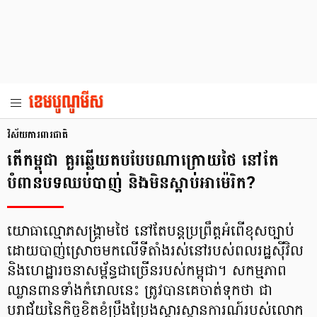
វិស័យការពារជាតិ
តើកម្ពុជា គួរឆ្លើយតបបែបណាក្រោយថៃ នៅតែ
បំពានបទឈប់បាញ់ និងមិនស្ដាប់អាម៉េរិក?
យោធាល្មោភសង្គ្រាមថៃ នៅតែបន្តប្រព្រឹត្តអំពើខុសច្បាប់
ដោយបាញ់ស្រោចមកលើទីតាំងរស់នៅរបស់ពលរដ្ឋស៊ីវិល
និងហេដ្ឋារចនាសម្ព័ន្ធជាច្រើនរបស់កម្ពុជា។ សកម្មភាព
ឈ្លានពានទាំងកំរោលនេះ ត្រូវបានគេចាត់ទុកថា ជា
បរាជ័យនៃកិច្ចខិតខំប្រឹងប្រែងស្ដារស្ថានការណ៍របស់លោក