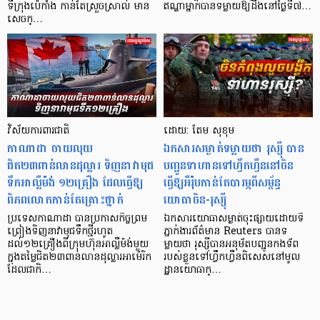
ទីក្រុងប៉េកាំង កាន់តែស្រួចស្រាល់ មាន
ឥណ្ឌាម្នាក់បានទម្លាយឱ្យដឹងនៅថ្ងៃទី៧…
សេចក្…
វិស័យការពារជាតិ
ដោយ: តែម សុខុម
កាណាដា ចាយលុយ
ឯកសារសម្ងាត់​ទម្លាយថា រុស្ស៊ី បាន
ជិត២៣ពាន់លានដុល្លារ ​ទិញនាវាមុជ
បញ្ជូនទាហានទៅហ្វឹកហ្វឺននៅចិន
ទឹកអាល្លឺម៉ង់ ១២គ្រឿង ដែលធ្វើឱ្យ
ធ្វើឱ្យអឺរ៉ុបកាន់តែបារម្ភពីសម្ព័ន្ធ
ពិភពលោកកាន់តែគ្រោះថ្នាក់
យោធាចិន-រុស្ស៊ី
ប្រទេសកាណាដា បានប្រកាសកិច្ចព្រម
ឯកសារយោធាសម្ងាត់ចុះផ្សាយដោយទី
ព្រៀងទិញនាវាមុជទឹកថ្មីរហូត
ភ្នាក់ងារព័ត៌មាន Reuters បានទ
ដល់១២គ្រឿងពីក្រុមហ៊ុនអាល្លឺម៉ង់មួយ
ម្លាយថា រុស្ស៊ីបានអនុម័តបញ្ជូនកងទ័ព
ក្នុងតម្លៃជិត២៣ពាន់លានដុល្លារអាម៉េរិក
របស់ខ្លួនទៅហ្វឹកហ្វឺនពិសេសនៅមូល
ដែលជាកិ…
ដ្ឋានយោធាក្…