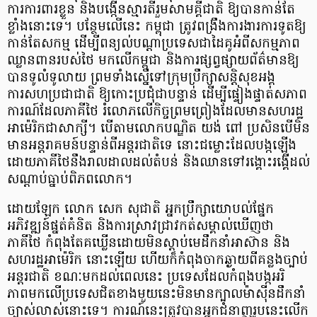
ការការពារខ្លួន និងបង្កើនស្មារតីរួមសាមគ្គីជាតិ ឱ្យបានកាន់តែ
ខ្លាំងនោះទេ។ បន្ថែមលើនេះ កម្ពុជា ត្រូវពង្រឹងការងារការទូតឱ្យ
កាន់តែសកម្ម ដើម្បីពន្យល់បណ្ដាប្រទេសជាដៃគូអំពីសកម្មភាព
ឈ្លានពានរបស់ថៃ មកលើកម្ពុជា និងការផ្សព្វផ្សាយព័ត៌មានឱ្យ
បានទូលំទូលាយ ព្រមទាំងស្នើទៅក្រុមប្រឹក្សាសន្តិសុខអង្គ
ការសហប្រជាជាតិ ឱ្យកោះប្រជុំជាបន្ទាន់ ដើម្បីផ្ទៀងផ្ទាត់សភាព
ការណ៍ដែលភាគីថៃ រំលោភលើកិច្ចព្រមព្រៀងដែលមានសហរដ្ឋ
អាម៉េរិកជាសាក្សី។ បើតាមលោកបណ្ឌិត យង់ ពៅ ប្រសិនបើមិន
មានអន្តរាគមន៍បន្ទាន់ពីអន្តរជាតិទេ នោះជម្លោះដែលបង្កឡើង
ដោយភាគីថៃនឹងរាលដាលដល់តំបន់ និងឈានទៅរង្គោះរង្គើដល់
សណ្ដាប់ធ្នាប់ពិភពលោក។
​ដោយឡែក លោក សេក សុជាតិ អ្នកប្រឹក្សាយោបល់ផ្នែក
អភិវឌ្ឍន៍ផ្នត់គំនិត និងការស្រាវជ្រាវកត់សម្គាល់ឃើញថា
ភាគីថៃ កំពុងតែគឃ្លើនដោយមិនស្ដាប់មេដឹកនាំអាស៊ាន និង
សហរដ្ឋអាម៉េរិក នោះឡើយ ហើយក៏កំពុងចាកឆ្ងាយពីគន្លងច្បាប់
អន្តរជាតិ ខណៈមកដល់ពេលនេះ ប្រទេសដែលកំពុងបង្កអរិ
ភាពមកលើប្រទេសជិតខាងមួយនេះមិនមានក្បាលម៉ាស៊ីនដឹកនាំ
ច្បាស់លាស់នោះទេ។ ការណ៍នេះត្រូវបានអ្នកជំនាញរូបនេះលើក