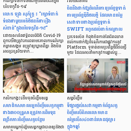
ការរក្សា​ទំនាក់ទំនង​ជាមួយ​អតិថិជន​ក្នុង
វិស័យធនាគារ
បរិបទ​កូវីដ-១៩
ចិននឹងដាក់ឱ្យដំណើរការប្រព័ន្ធទូទាត់
លោក ឡុង សុភ័ក្ត្រ ៖ "រក្សា​ទំនាក់
តាមប្រព័ន្ធឌីជីថលថ្មី ដែលមានតម្លៃ
ទំនង​ជាមួយ​អតិថិជន​គឺ​ជា​រឿង​
សេវាទាបជាងប្រព័ន្ធទូទាត់
សំខាន់"ក្នុង​បរិបទ​កូវីដ-១៩"
SWIFT រហូតដល់ពាក់កណ្តាល
ដោយសារ​តែ​ឥទ្ធិពល​ពី​ជំងឺ Covid-19
ប្រទេសចិន កំពុងខិតកាន់តែជិតឈាន
ពួកយើង​ត្រូវ​គោរព​តាម​គោលការណ៍​រក្សា​
ដល់ការដាក់ឱ្យដំណើរការជាផ្លូវការនូវ
គម្លាត​សង្គម តម្រូវ​ឲ្យ​ឃ្លាត​ពីគ្នា និង​មិន​
Platform ទូទាត់តាមប្រព័ន្ធឌីជីថលថ្មី
អាច​ប្រាស្រ័យ​ទាក់…
មួយ ដែលអាចនាំមកនូវការផ្លាស់ប្តូ…
កសិករកង្វះដើមទុនចិញ្ចឹមសត្វ
សត្វចិញ្ចឹម
សមាជិកសមាគមអ្នកចិញ្ចឹមសត្វកម្ពុជា
ទីផ្សារផ្តល់សេវាកម្មពាក់ព័ន្ធសត្វ
ជាង៣០០គ្រួសារត្រូវការដើមទុន
ចិញ្ចឹមលើពិភពលោកមាន
ពង្រីកការចិញ្ចឹមសត្វបន្ថែម
តម្លៃលើស៤០ពាន់លានដុល្លារ
ក្នុង១ឆ្នាំ
សមាគមអ្នកចិញ្ចឹមសត្វកម្ពុជាបានឲ្យដឹងថា