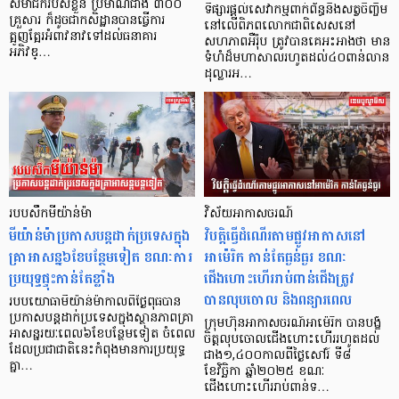
សមាជិករបស់ខ្លួន ប្រមាណជាង ៣០០
ទីផ្សារផ្តល់សេវាកម្មពាក់ព័ន្ធនឹងសត្វចិញ្ចឹម
គ្រួសារ ក៏ដូចជាកសិដ្ឋានបានធ្វើការ
នៅលើពិភពលោកជាពិសេសនៅ
ត្អូញត្អែរអំពាវនាវទៅដល់ធនាគារ
សហភាពអឺរ៉ុប ត្រូវបានគេអះអាងថា មាន
អភិវឌ្…
ទំហំដ៏មហាសាលរហូតដល់៤០ពាន់លាន
ដុល្លារអ…
របបសឹកមីយ៉ាន់ម៉ា
វិស័យអាកាសចរណ៍
មីយ៉ាន់ម៉ាប្រកាសបន្តដាក់ប្រទេសក្នុង
វិបត្តិធ្វើដំណើរតាមផ្លូវអាកាសនៅ
គ្រាអាសន្ន៦ខែបន្ថែមទៀត ខណៈការ
អាម៉េរិក កាន់តែធ្ងន់ធ្ងរ ខណៈ
ប្រយុទ្ធផ្ទុះកាន់តែខ្លាំង
ជើងហោះហើររាប់ពាន់ជើងត្រូវ
បានលុបចោល និងពន្យារពេល
របបយោធាមីយ៉ាន់ម៉ាកាលពីថ្ងៃពុធបាន
ប្រកាសបន្តដាក់ប្រទេសក្នុងស្ថានភាពគ្រា
ក្រុមហ៊ុនអាកាសចរណ៍អាម៉េរិក បានបង្ខំ
អាសន្នរយៈពេល៦ខែបន្ថែមទៀត ចំពេល
ចិត្តលុបចោលជើងហោះហើររហូតដល់
ដែលប្រជាជាតិនេះកំពុងមានការប្រយុទ្ធ
ជាង១,៤០០កាលពីថ្ងៃសៅរ៍ ទី៨
គ្នា…
ខែវិច្ឆិកា ឆ្នាំ២០២៥ ខណៈ
ជើងហោះហើររាប់ពាន់ទ…