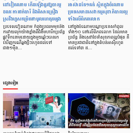
នៅវៀតណាម កើនឡើងគួរឱ្យបារម្ភ
អាស៊ានតែ១គត់ ស្ថិតក្នុងចំណោម
ខណៈការជក់បារី និងពិសារគ្រឿង
ប្រទេសមានសេវាកម្មសុខាភិបាលល្អ
ស្រវឹងហួសកម្រិតជាមូលហេតុចម្បង
ទាំងលើពិភពលោក
ប្រទេសវៀតណាម កំពុងប្រឈមមុខនឹង
នៅក្នុងចំណោមបណ្តាប្រទេសកំពូល
ការវាយលុកយ៉ាងខ្លាំងពីជំងឺមហារីកប្រព័ន្ធ
ទាំង១០ នៅលើពិភពលោក ដែលមាន
ផ្លូវទឹកនោមដោយក្នុងមួយឆ្នាំៗបានរក
ប្រព័ន្ធ និងសេវាថែទាំសុខភាពល្អបំផុត គឺ
ឃើញករណីឆ្លងថ្មីៗរហូតដល់ទៅ
មានប្រជាជាតិនៅក្នុងតំបន់អាស៊ីរហូត
ជាង១ម៉ឺន…
ដល់ទៅ៣ ដ…
ផ្សេងទៀត