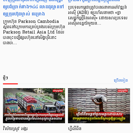
ឲ្យបង់ប្រាក់ជាង១៤៤ លានដុល្លារទៅ
ប្រទេស​កម្ពុជា​ត្រូវ​បាន​ធនាគារ​អភិវឌ្ឍន៍​
ឲ្យក្រុមហ៊ុនម្ចាស់ គម្រោង
អាស៊ី (ADB) ឲ្យ​រហ័ស​នាមថា «ខ្លា​
សេដ្ឋកិច្ច​ថ្មី​នៃ​អាស៊ី» ដោយសារ​ប្រទេស​
ក្រុមហ៊ុន Parkson Cambodia
អាស៊ី​អាគ្នេយ៍​មួយ​ន…
ស្ថិតនៅក្រោមការគ្រប់គ្រងរបស់ក្រុមហ៊ុន
Parkson Retail Asia Ltd ដែល
បានចុះបញ្ចីផ្សារហ៊ុននៅសិង្ហបុរីនោះ
បានចា…
ថ្មីៗ
ច្រើនទៀត
វិស័យស្រូវ អង្ករ
ហ្វីលីពីន