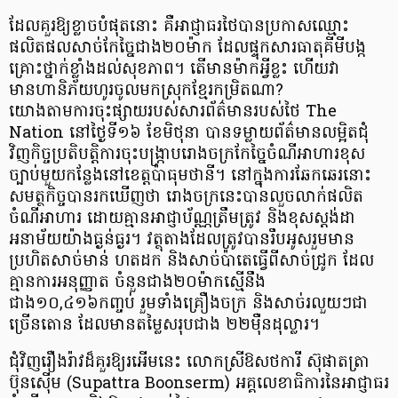
ដែលគួរឱ្យខ្លាចបំផុតនោះ គឺអាជ្ញាធរថៃបានប្រកាសឈ្មោះ
ផលិតផលសាច់កែច្នៃជាង២០ម៉ាក ដែលផ្ទុកសារធាតុគីមីបង្ក
គ្រោះថ្នាក់ខ្លាំងដល់សុខភាព។ តើមានម៉ាកអ្វីខ្លះ ហើយវា
មានហានិភ័យហូរចូលមកស្រុកខ្មែរកម្រិតណា?
យោងតាមការចុះផ្សាយរបស់សារព័ត៌មានរបស់ថៃ The
Nation នៅថ្ងៃទី១៦ ខែមិថុនា បានទម្លាយព័ត៌មានលម្អិតជុំ
វិញកិច្ចប្រតិបត្តិការចុះបង្ក្រាបរោងចក្រកែច្នៃចំណីអាហារខុស
ច្បាប់មួយកន្លែងនៅខេត្តប៉ាធុមថានី។ នៅក្នុងការឆែកឆេរនោះ
សមត្ថកិច្ចបានរកឃើញថា រោងចក្រនេះបានលួចលាក់ផលិត
ចំណីអាហារ ដោយគ្មានអាជ្ញាប័ណ្ណត្រឹមត្រូវ និងខុសស្តង់ដា
អនាម័យយ៉ាងធ្ងន់ធ្ងរ។ វត្ថុតាងដែលត្រូវបានរឹបអូសរួមមាន
ប្រហិតសាច់មាន់ ហតដក និងសាច់ប៉ាតេធ្វើពីសាច់ជ្រូក ដែល
គ្មានការអនុញ្ញាត ចំនួនជាង២០ម៉ាកស្មើនឹង
ជាង១០,៤១៦កញ្ចប់ រួមទាំងគ្រឿងចក្រ និងសាច់រលួយៗជា
ច្រើនតោន ដែលមានតម្លៃសរុបជាង ២២ម៉ឺនដុល្លារ។
ជុំវិញរឿងរ៉ាវដ៏គួរឱ្យរអើមនេះ លោកស្រីឱសថការី ស៊ុផាតត្រា
ប៊ុនស៊ើម (Supattra Boonserm) អគ្គលេខាធិការនៃអាជ្ញាធរ