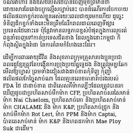
ចំណីអាហារ និងឱសថរបស់ថៃបានចេញមុខព្រមានថា
ដោយសារតែរោងចក្រល្មើសច្បាប់នេះ បានដំណើរការចែកចាយ
ផលិតផលកខ្វក់របស់ខ្លួនអស់រយៈពេលជាយូរមកហើយ ដូច្នេះ
ទំនិញដ៏កខ្វក់ទាំងនេះមិនត្រឹមតែរីករាលដាលពេញទីផ្សារ
ប្រទេសថៃនោះទេ ប៉ុន្តែវាមានលទ្ធភាពខ្ពស់បំផុតក្នុងការលួចរត់
ពន្ធនាំចេញទៅកាន់ប្រទេសជិតខាង ដែលក្នុងនោះកម្ពុជា ក៏
កំពុងស្ថិតក្នុងរ៉ាដា នៃការគំរាមកំហែងនេះដែរ។
ដើម្បីការពារអាយុជីវិត និងសុខភាពក្រុមគ្រួសារបងប្អូនប្រជា
ពលរដ្ឋខ្មែរត្រូវតែបង្កើនការប្រុងប្រយ័ត្នទ្វេដង និងត្រូវរួមគ្នាឆែក
មើលឱ្យច្បាស់ ព្រមទាំងជៀសវាងដាច់ខាតកុំទិញ កុំញ៉ាំ
ផលិតផលកែច្នៃសាច់ណា ដែលគ្មានលេខធានារ៉ាប់រងរបស់
FDA ថៃ ជាដាច់ខាត ជាពិសេសគឺម៉ាកល្បីៗដែលត្រូវបានរក
ឃើញដូចជាប្រហិតសាច់មឹកម៉ាក CFP, ប្រហិតសាច់សរសៃមាន់
ម៉ាក Nai Chaelom, ប្រហិតសាច់គោ និងប្រហិតសាច់មាន់
ម៉ាក CHALAME និង ម៉ាក K&P, ប្រហិតសាច់ជ្រូក និង
សាច់មឹកម៉ាក Rot Lert, ម៉ាក PPM និងម៉ាក Captai,
ប៉ាតតេសាច់មាន់ ម៉ាក K&P និងហតដកម៉ាក Mae Ploy
Suk ជាដើម។