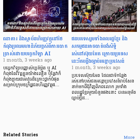
ធនាគារ និងស្ថាប័នហិរញ្ញវត្ថុនៅថៃ
ជនបរទេសរួមទាំងពលរដ្ឋខ្មែរ និង
កំពុងប្រឈមហានិភ័យខ្ពស់ពីការបោក
សកម្មជនអាចបាត់បង់សិទ្ធិ
ប្រាស់ដោយបច្ចេកវិទ្យា AI
រស់នៅស៊ុយអែត ក្រោយប្រទេស
នេះរឹតបន្តឹងច្បាប់អន្តោប្រវេសន៍
1 month, 3 weeks ago
1 month, 3 weeks ago
បច្ចេកវិទ្យាបញ្ញាសិប្បនិម្មិត ឬ AI
កំពុងតែវិវត្តខ្លួនយ៉ាងលឿន ប៉ុន្តែវាក៏
ប្រទេសស៊ុយអែត ដែលជាទីកន្លែង
កំពុងក្លាយជាអាវុធដ៏គ្រោះថ្នាក់បំផុត
រស់នៅរបស់ជនអន្តោប្រវេសន៍រាប់សែន
សម្រាប់ក្រុមឧក្រិដ្ឋជនហិរញ្ញវត្ថុផ…
នាក់មកពីជុំវិញពិភពលោក រួមទាំង
ពលរដ្ឋខ្មែរមួយចំនួនផងនោះ បានអនុម័ត
ច្បាប់ថ្មីដ…
Related Stories
More