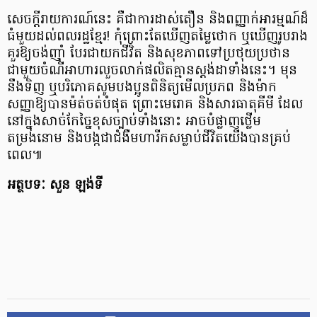
សេចក្តីរាយការណ៍នេះ គឺជាការដាស់តឿន និងពញ្ញាក់អារម្មណ៍ដ៏
ធំមួយដល់ពលរដ្ឋខ្មែរ! កុំព្រោះតែឃើញតម្លៃថោក ឬឃើញរូបរាង
គួរឱ្យចង់ញ៉ាំ បែរជាយកជីវិត និងសុខភាពទៅប្រថុយប្រថាន
ជាមួយចំណីអាហារលួចលាក់ផលិតគ្មានស្តង់ដាទាំងនេះ។ មុន
នឹងទិញ ឬបរិភោគសូមបងប្អូនពិនិត្យមើលប្រភព និងម៉ាក
សញ្ញាឱ្យបានម៉ត់ចត់បំផុត ព្រោះមេរោគ និងសារធាតុគីមី ដែល
នៅក្នុងសាច់កែច្នៃខុសច្បាប់ទាំងនោះ អាចបំផ្លាញថ្លើម
តម្រងនោម និងបង្កជាជំងឺមហារីកសម្លាប់ជីវិតយើងបានគ្រប់
ពេល៕
អត្ថបទៈ សួន ឡង់ទី​