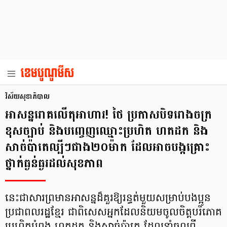
វិស័យសុខាភិបាល
អាសន្នរោគលើតុអាហារ! ថៃ ប្រកាសបិទរោងចក្រ
ខុសច្បាប់ និងបញ្ចេញឈ្មោះប្រហិត ហតដក និង
សាច់ប៉ាតេល្បីៗជាង២០ម៉ាក ដែលអាចបង្កគ្រោះ
ថ្នាក់ធ្ងន់ធ្ងរដល់សុខភាព
នេះជាសារព្រមានអាសន្នដ៏គួរឱ្យរន្ធត់មួយសម្រាប់បងប្អូន
ប្រជាពលរដ្ឋខ្មែរ ជាពិសេសអ្នកដែលនិយមចូលចិត្តបរិភោគ