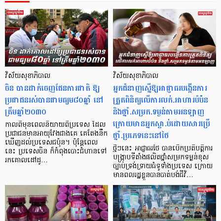
វិស័យសុខាភិបាល
វិស័យសុខាភិបាល
ចិន បានដាក់ចេញផែនការជាតិ ឱ្យ
អ្នកជំនាញស្នើឱ្យអាជ្ញាធរបង្កើនការ
ប្រជាជនរស់បានជាមធ្យម៨០ឆ្នាំ នៅ
ត្រួតពិនិត្យលើការលក់.អាហារបំប៉ន
ត្រឹមឆ្នាំ២០៣០
និងថ្នាំ.សម្រក.ទម្ងន់តាមអនឡាញ
ក្រោយមានអ្នកស្លា.ប់ដោយសារប្រើ
កាលពីមុនពេលនិយាយពីប្រទេស ដែល
ថ្នាំ.ប្រភេទនេះនៅថៃ
ប្រជាជនមានអាយុវែងជាងគេ គេតែងនឹក
ឃើញដល់ប្រទេសជប៉ុន។ ប៉ុន្តែពេល​
ថ្មីៗនេះ អាជ្ញាធរថៃ បានបើកប្រតិបត្តិការ
នេះ ប្រទេសចិន ក៏កំពុងបោះជំហានទៅ
បង្ក្រាបទីតាំងផលិតថ្នាំសម្រកទម្ងន់ខុស
រកគោលដៅដូ…
ច្បាប់ទ្រង់ទ្រាយធំទូទាំងប្រទេស ក្រោយ
មានពលរដ្ឋខ្លួនបានបាត់បង់ជីវិ…