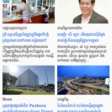
បញ្ហា​អត្រា​ការប្រាក់
ពាណិជ្ជករជោគជ័យ
គ្រឹះស្ថាន​មីក្រូ​ហិរញ្ញវត្ថុ​នឹង​ជួប​វិបត្តិ​
ឧកញ៉ា លី ហួរ៖ ដើមទុនរកស៊ីដំបូង
ធ្ងន់ធ្ងរ​ឈាន​ទៅ​រក​ការ​ក្ស័យធន?
របស់ខ្ញុំកើតចេញពីជ្រូក១ក្បាល
ក្រុម​អ្នក​ជំនាញ​នៅ​ក្នុង​វិស័យ​ធនាគារ
និយាយ​ពី​ឈ្មោះ លី ហួរ មាន​ប្រជាជន​
ហិរញ្ញវត្ថុ​និង​ប្រតិបត្តិករ​ហិរញ្ញ​វត្ថុ បាន​​
ភាគ​ច្រើន ប្រាកដ​ជា​ស្គាល់​ច្បាស់​ណាស់
លើក​ឡើង​ប្រហាក់​ប្រហែល​គ្នា​ថា ការ​ធ្វើ​
តាមរយៈ លីហួរ ដូរ​លុយ ប្តូរ​បា្រក់ និង​
អន្តរាគមន៍​ព…
លក់​មាស នៅ​ផ្សារ​អូរ​ឫ…
None
សេដ្ឋកិច្ច​
ក្រុមហ៊ុនផ្សារទំនើប Parkson
វិស័យ​សំខាន់ៗ​៤​ដែល​ធ្វើ​ឲ្យ​កម្ពុជា​
ចាញ់ក្ដីនៅតុលាការភ្នំពេញ និងតម្រូវ
ក្លាយ​ជា​កូន​ខ្លា​សេដ្ឋកិច្ច​ក្នុង​តំបន់