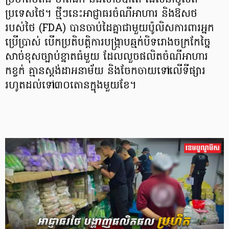
ប្រហិតបំពង ហតដក និងសាច់ប៉ាតេ ដែលនាំចូលពី
ប្រទេសថៃ។ ថ្មីៗនេះអាជ្ញាធរចំណីអាហារ និងឱសថ
របស់ថៃ (FDA) បានចាប់ដៃគ្នាជាមួយប៉ូលិសការពារអ្នក
ប្រើប្រាស់ បើកប្រតិបត្តិការបង្ក្រាបឆ្មក់បិទរោងចក្រកែច្នៃ
សាច់ខុសច្បាប់ខ្នាតធំមួយ ដែលលួចផលិតចំណីអាហារ
កខ្វក់ គ្មានស្តង់ដាអនាម័យ និងចែកចាយទៅលើទីផ្សារ
រហូតដល់ទៅ៣០តោនក្នុងមួយខែ។