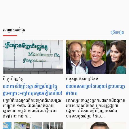
ពេញនិយមបំផុត
ច្រើនទៀត
មីក្រូ​ហិរញ្ញវត្ថុ
មនុស្ស​ធម៌​គ្មាន​ព្រំដែន
ធនាគារ​និង​គ្រឹះស្ថាន​មីក្រូ​ហិរញ្ញវត្ថុ​
ជន​បរទេស​៣​រូប​ដែល​ជួយ​ខ្មែរ​លេច​ធ្លោ​
ជួប«គ្រោះ»ក្តៅ​គគុក​មួយ​ទៀត​ហើយ!
ជាង​គេ
បន្ទាប់​ពី​រង​សម្ពាធ​​ពី​ការ​ទម្លាក់​ពិដាន​អត្រា​
លោកអ្នក​នាង​ខ្លះ​ប្រាកដ​ជា​បាន​​ដឹង​ឮ​តាម​
ការ​ប្រាក់ ១៨​% ដែល​កំណត់​ដោយ​
រយៈ​ការ​អាន​ព័ត៌មាន ឬ​ការ​ផ្សព្វផ្សាយ​
រដ្ឋាភិបាល​កម្ពុជា កាល​ពី​ពេល​ថ្មីៗ​នេះ
ផ្សេងៗ អំពី​ភាព​ល្បីល្បាញ​របស់​ជន​
ឥឡូវ​នេះ ធនាគ…
បរទេស​មួយ​ចំនួន ដែល…