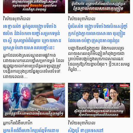
វិស័យសុខាភិបាល
វិស័យសុខាភិបាល
អាជ្ញាធរថៃ ឆ្មក់ចូលបង្ក្រាបទីតាំង
ប៉ូលិសថៃ បង្ក្រាបទីតាំងផលិតសេរ៉ូថ្នាំ
ផលិត និងចែកចាយថ្នាំសម្រកទម្ងន់
ក្អកក្លែងក្លាយលាយសារធាតុញៀន
បាស្គី ខុសច្បាប់ដ៏ធំមួយ ក្រោយមាន
ដែលអាចបំផ្លាញសុខភាពធ្ងន់ធ្ងរ
អ្នកស្លាប់ដោយសារលេបថ្នាំនេះ
បញ្ហាឱសថក្លែងក្លាយ និងការលបលួច
លាយសារធាតុគីមីញៀនកំពុងក្លាយជា
អ្នកដែលចង់ស្រស់ស្អាតតាមផ្លូវកាត់
គ្រាប់មីនបង្កប់ក្នុងសុខភាពសាធារណៈ
ដោយសារការលេបថ្នាំសម្រកទម្ងន់ ដែល
ដែលគួរឱ្យភ័យខ្លាចបំផុត។ ថ្មីៗនេះសមត្ថ
ផ្សព្វផ្សាយលក់តាមប្រព័ន្ធអនឡាញត្រូវ
កិច្ចថៃ…
បង្កើនការប្រុងប្រយ័ត្នឲ្យបានមែនទែន!
ដោយពេលន…
អ្នកកើតជំងឺមហារីក
វិស័យសុខាភិបាល
អ្នកកើតជំងឺមហារីកប្រព័ន្ធទឹកនោម
សិង្ហបុរី ជាប្រទេសនៅ