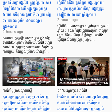
អ្នកនាំចេញអង្ករថៃ ត្អូញត្អែរថា ការ
ហ្វីលីពីននឹងបន្តនាំចូលអង្ករក្រោយ
បិទព្រំដែនបានបើកផ្លូវឱ្យអង្ករខ្មែរ
បារម្ភបាតុភូតអែលនីណូ បង្កឱ្យខ្វះ
វាយលុកទីផ្សារអន្តរជាតិជាមួយតម្លៃ
ស្បៀងអាហារនៅឆ្នាំក្រោយ
ទាបជាងអង្ករថៃ ៤០០ដុល្លារ
2 hours ago
ក្នុង១តោន
ហ្វីលីពីន បាន​សម្រេចបន្តនាំចូលអង្ករនៅ
ឆ្នាំនេះ ខណៈកំពុងព្រួយបារម្ភថា បាតុភូត
2 hours ago
ធម្មជាតិអែលនីណូ ដ៏ខ្លាំងក្លា​ អាចនឹង
ការលក់អង្ករផ្កាម្លិះរបស់កម្ពុជា ក្នុងតម្លៃ
ធ្វើឱ្យផលិតកម្មស្រូវក្នុងស្រុ…
ទាបជាងអង្ករហមម៉ាលិសរបស់ថៃ រហូត
ដល់៤០០ដុល្លារក្នុងមួយតោន កំពុងបង្ក
ការរញ្ជួយ និងជ្រួលច្របល់យ៉ាងខ្លា…
ការកែច្នៃគ្រាប់ស្វាយចន្ទី
ឡាវបណ្តេញជនជាតិថៃ
ស្ថានទូតអូស្ត្រាលី ប្តេជ្ញាទាក់ទាញ
ថៃរងភាពអាម៉ាស់ ខណៈឡាវបណ្តេញ
ក្រុមហ៊ុនមក​វិនិយោគលើការកែច្នៃ
ជនជាតិថៃ៣២នាក់ពាក់ព័ន្ធការ
គ្រាប់ស្វាយចន្ទីនៅកម្ពុជា ដើម្បីជួយ
ឆបោក និងល្បែងអនឡាញចេញពី