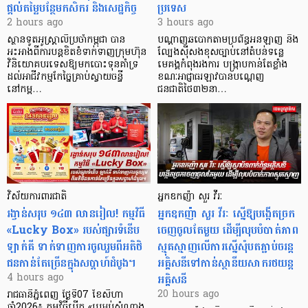
ផ្តល់តម្លៃបន្ថែមកសិករ និងសេដ្ឋកិច្ច
ប្រទេស
2 hours ago
3 hours ago
ស្ថានទូតអូស្ត្រាលីប្រចាំកម្ពុជា បាន
បណ្តាញឆបោកតាមប្រព័ន្ធអនឡាញ និង
អះអាងពីការបន្តខិតខំទាក់ទាញក្រុមហ៊ុន
ល្បែងស៊ីសងខុសច្បាប់នៅតំបន់ទន្លេ
វិនិយោគបរទេសឱ្យមកបោះទុនគាំទ្រ
មេគង្គកំពុងរងការ បង្ក្រាប​កាន់តែខ្លាំង
ដល់អាជីវកម្មកែច្នៃគ្រាប់ស្វាយចន្ទី
ខណៈអាជ្ញាធរឡាវបានបណ្តេញ
នៅកម្ព…
ជនជាតិថៃ៣២នា…
វិស័យការពារជាតិ
អ្នកឧកញ៉ា សួរ វីរៈ
រង្វាន់សរុប ១៤៣ លានរៀល! កម្មវិធី
អ្នកឧកញ៉ា សួរ វីរៈ ស្នើឱ្យបង្កើតច្រក
«Lucky Box» របស់ផ្សារទំនើប
ចេញចូលតែមួយ ដើម្បីលុបបំបាត់ភាព
ឡាក់គី ទាក់ទាញការចូលរួមពីអតិថិ
ស្មុគស្មាញលើការស្នើសុំបតភ្ជាប់ចរន្ត
ជនកាន់តែច្រើនក្នុងសប្តាហ៍ដំបូង។
អគ្គិសនីទៅកាន់ស្ថានីយសាករថយន្ត
អគ្គិសនី
4 hours ago
20 hours ago
រាជធានីភ្នំពេញ ថ្ងៃទី07 ខែសីហា
ឆ្នាំ2026៖ កម្មវិធីបើក «ប្រអប់សំណាង