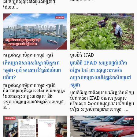
និងអឺរ៉ុប ជាម…
តំបន់ត្រួតស៊ីគ្នានៅឈូងសមុទ្រថៃ
ដែលម…
គម្រោងស្ពានមិត្តភាពកម្ពុជា-កូរ៉េ
មូលនិធិ IFAD
តើគម្រោងសាងសង់ស្ពានមិត្តភាព
មូលនិធិ IFAD សម្រេចផ្ដល់ថវិកា
កម្ពុជា-កូរ៉េ មានការវិវត្តន៍ដល់ណា
បន្ថែម ៦៤ លានដុល្លារអាមេរិក
ហើយ?
សម្រាប់គម្រោងអភិវឌ្ឍន៍កសិកម្មនៅ
កម្ពុជា
គម្រោងស្ពានមិត្តភាពកម្ពុជា-កូរ៉េពី
ចំណុចផ្សាររាត្រីឆ្ពោះទៅតំបន់អរិយក្សត្រ
មូលនិធិអន្តរជាតិសម្រាប់អភិវឌ្ឍន៍កសិកម្ម
ដែលបានចុះហត្ថលេខាផ្តល់ និង
ហៅកាត់ថា IFAD បានសម្រេចផ្ដល់
ទទួលហិរញ្ញប្បទានរវាងរដ្ឋាភិបាលកម្ពុជា
ថវិកាសរុប ៦៤លានដុល្លារអាមេរិកបន្ថែម
ន…
ទៀត សម្រាប់រាជរដ្ឋាភិបាលកម្ពុជា …