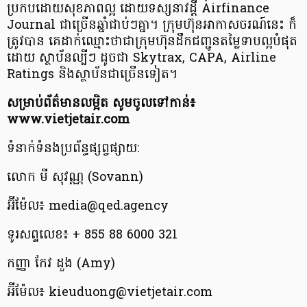
ប្រកបដោយសុខភាពល្អ ដោយទស្សនាវដ្តី Airfinance
Journal ជាច្រើនឆ្នាំជាប់ៗគ្នា។ ក្រុមហ៊ុនអាកាសចរណ៍នេះ ក៏
ត្រូវបាន គេដាក់ឈ្មោះថាជាក្រុមហ៊ុនដឹកជញ្ជូនតម្លៃទាបល្អបំផុត
ដោយ ស្ថាប័នល្បីៗ ដូចជា Skytrax, CAPA, Airline
Ratings និងស្ថាប័នជាច្រើនទៀត។
សម្រាប់ព័ត៌មានលម្អិត សូមចូលទៅកាន់៖
www.vietjetair.com
ទំនាក់ទំនងប្រព័ន្ធផ្សព្វផ្សាយ:
លោក មី សុវណ្ណ (Sovann)
អ៊ីម៉ែល៖
media@qed.agency
ទូរសព្ទលេខ៖ + 855 88 6000 321
កញ្ញា កែវ ដួង (Amy)
អ៊ីម៉ែល៖
kieuduong@vietjetair.com