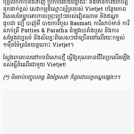
បុគ្គលិក​កាប៊ីន​ជំនាញ ប្រកប​ដោយ​​វិជ្ជាជីវៈ និង​មានការ​យកចិត្ត
ទុកដាក់ខ្ពស់​​ សេវាកម្ម​ដ៏​ស្មោះស្ម័គ្រ​របស់ Vietjet បន្ថែម​ភាព​
វិសេស​​នៃ​ម្ហូប​អាហារ​ចម្រុះ​ក្ដៅៗ​របស់​វៀតណាម និង​ឥណ្ឌា ​
ដូចជា ហ្វើ បាញ់មី​ បាយការី​​បួស Basmati ការីសាច់​មាន់​ ការី​
សាច់​ត្រី Patties & Paratha ដំឡូង​បារាំង​បួស និង​ការ
សម្តែង​វប្បធម៌ និង​សិល្បៈ​ពិសេសៗ​ជាច្រើន​នៅលើរយៈ​កម្ពស់​
១ម៉ឺន​ម៉ែត្រ​នៃ​​យន្ដហោះ​​ Vietjet​។​
ស្វែង​រក​គោលដៅ​បទពិសោធ​ថ្មី ធ្វើ​ឱ្យ​​គុណភាព​ជីវិតប្រសើរឡើង​
តស់​ធ្វើ​ដំណើរ​ជាមួយ Vietjet!
(*)
មិន​រាប់បញ្ចូល​ពន្ធ និង​ថ្លៃ​សេវា​ ក៏ដូចជា​លក្ខខណ្ឌ​ផ្សេងៗ​។​