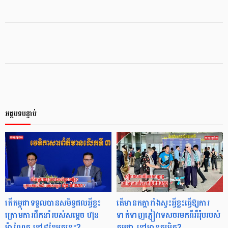
អត្ថបទបន្ទាប់
តើកម្ពុជាទទួលបានសមិទ្ធផលអ្វីខ្លះ
តើមានកត្តារាំងស្ទះអ្វីខ្លះធ្វើឱ្យការ
ក្រោមការដឹកនាំរបស់សម្ដេច ហ៊ុន
ទាក់ទាញភ្ញៀវទេសចរមកពីអឺរ៉ុបរបស់
ម៉ាណែត នៅ៩ខែមកនេះ?
កម្ពុជា នៅមានកម្រិត?