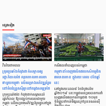
ផ្សេងទៀត
វិស័យថាមពល
កសិផល​នាំចេញ​របស់កម្ពុជា​
ក្រុមប្រឆាំងកំពុងដាក់សម្ពាធឲ្យ
កម្ពុជានាំចេញផលិតផលកសិកម្មជិត
រដ្ឋាភិបាលថៃ លុបចោលការចរចា
៣លានតោន ក្នុងរយៈពេល ៨ខែឆ្នាំ
ជាមួយកម្ពុជា លើគម្រោងអភិវឌ្ឈន៍រួម
នេះ
នៅតំបន់ត្រួតស៊ីគ្នានៅឈូងសមុទ្រថៃ
នៅក្នុងរយៈពេល៨ ខែដំបូងដើម
ឆ្នាំ២០១៩ នេះកម្ពុជាសម្រេចបានការនាំ
ក្រុមប្រឆាំងថៃ កំពុងដាក់សម្ពាធលើ
ចេញផលិតផលកសិកម្មជាង ១០មុខ
រដ្ឋាភិបាល ឱ្យបញ្ឈប់ការចរចាជាមួយ
ទំនិញទៅកាន់ទីផ្សារក្រៅប្រទេសអាស៊ី
កម្ពុជា លើគម្រោងអភិវឌ្ឍន៍រួមគ្នានៅក្នុង