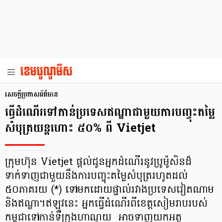
សេចក្តីប្រកាសព័ត៌មាន
ធ្វើដំណើរទៅកាន់ប្រទេសឥណ្ឌាជាមួយការបញ្ចុះតម្លៃ
សំបុត្រយន្ដហោះ ៥០% ពី Vietjet
ក្រុមហ៊ុន Vietjet ផ្តល់ជូនអ្នកដំណើរនូវប្រូម៉ូសិនដ៏
ទាក់ទាញជាមួយនឹងការបញ្ចុះតម្លៃសំបុត្ររហូតដល់
៥០ភាគរយ (*) ទៅមកដោយផ្ទាល់រវាងប្រទេសវៀតណាម
និងឥណ្ឌា។ឥឡូវនេះ អ្នកធ្វើដំណើរ​ពី​ខេត្ដ​សៀមរាប​របស់​
កម្ពុជា​ទៅកាន់ទីក្រុង​​ហាណូយ ​ ​អាច​ទាញយក​អត្ថ