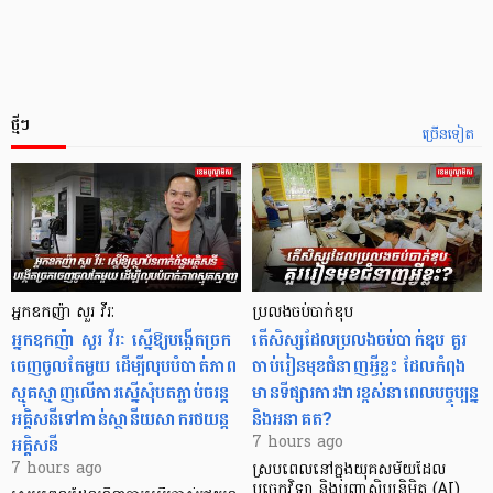
ថ្មីៗ
ច្រើនទៀត
អ្នកឧកញ៉ា សួរ វីរៈ
ប្រលងចប់បាក់ឌុប
អ្នកឧកញ៉ា សួរ វីរៈ ស្នើឱ្យបង្កើតច្រក
តើសិស្សដែលប្រលងចប់បាក់ឌុប គួរ
ចេញចូលតែមួយ ដើម្បីលុបបំបាត់ភាព
ចាប់រៀនមុខជំនាញអ្វីខ្លះ ដែលកំពុង
ស្មុគស្មាញលើការស្នើសុំបតភ្ជាប់ចរន្ត
មានទីផ្សារការងារខ្ពស់នាពេលបច្ចុប្បន្ន
អគ្គិសនីទៅកាន់ស្ថានីយសាករថយន្ត
និងអនាគត?
អគ្គិសនី
7 hours ago
7 hours ago
ស្របពេលនៅក្នុងយុគសម័យដែល
បច្ចេកវិទ្យា និងបញ្ញាសិប្បនិម្មិត (AI)