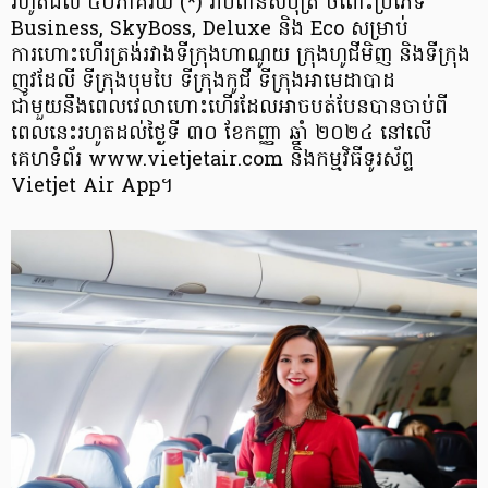
រហូតដល់ ៥០ភាគរយ (*) រាប់​ពាន់​​​​សំបុត្រ ចំពោះ​ប្រភេទ​
Business, SkyBoss, Deluxe និង Eco​ សម្រាប់​
ការហោះហើរ​ត្រង់​រវាង​ទីក្រុង​ហាណូយ ក្រុង​ហូជីមិញ និង​ទីក្រុង​
ញូវដែលី ទីក្រុង​បុ​ម​បៃ ទីក្រុង​កូ​ជី​ ទីក្រុង​អាមេដាបាដ
ជាមួយនឹង​ពេលវេលា​ហោះហើរ​ដែល​អាច​បត់បែន​បាន​ចាប់ពី
ពេលនេះ​រហូតដល់​ថ្ងៃទី ៣០ ខែកញ្ញា ឆ្នាំ ២០២៤ នៅលើ​
គេហទំព័រ www.vietjetair.com និង​កម្មវិធី​ទូរស័ព្ទ
Vietjet Air App។​