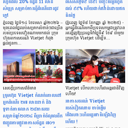
រហូតដល់ 20% ចំនួន 11 លាន
ពិសេសថ្ងៃទី៩ ខែ៩៖ បញ្ចុះតម្លៃរហូត
សំបុត្រ សម្រាប់ការធ្វើដំណើរនារដូវ
ដល់ ៩៩% ហើយដាក់ឥវ៉ាន់ដោយឥត
ក្តៅ
គិតថ្លៃ
ភ្នំពេញ ថ្ងៃទី១៤ ខែមេសា ឆ្នាំ២០២៦ –
(ភ្នំពេញ ថ្ងៃទី៨ ខែកញ្ញា ឆ្នាំ ២០២៥) -
មុនពេលថ្ងៃឈប់សម្រាកសំខាន់ៗជាច្រើន
អ្នកធ្វើដំណើរមកពីប្រទេសកម្ពុជាត្រូវបាន
របស់ប្រទេសវៀតណាមមកដល់ ក្រុម
អញ្ជើញឱ្យប្រារព្ធទិវាថ្ងៃទី៩ ខែ៩ ជាមួយ
ហ៊ុនអាកាសចរណ៍ Vietjet កំពុង
ក្រុមហ៊ុន Vietjet ដើម្បីទ…
ផ្តល់ជូនកា…
សេចក្តីប្រកាសព័ត៌មាន
Vietjet បើក​ហោះហើរ​ជា​អន្តរជាតិវិញ​
ក្រុមហ៊ុន Vietjet កំណត់គោលដៅ
ហើយ!
អាកាសចរណ៍ Vietjet
អ្នកដំណើរ ២៧ លាននាក់ និង
របស់វៀតណាម ចាប់​​ផ្តើម​
ទូទាត់ភាគលាភ ២៥ភាគរយ
ជើងហោះហើរ​អន្តរជាតិ​ឡើង​វិញ​
សម្រាប់ឆ្នាំ២០២៤ ពីប្រាក់ចំណូលដឹក
ហើយ !
ជញ្ជូនតាមផ្លូវអាកាសចំនួន ៧០១