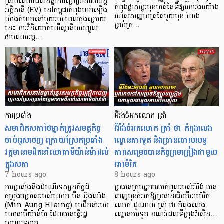
ស្របពេលដែលនិន្នាការប្រើប្រាស់រថយន្ត
កំពុងផ្លាស់ប្តូរមុខមាត់នៃទីផ្សារការងារយ៉ាង
អគ្គិសនី (EV) នៅកម្ពុជាកំពុងហក់ឡើង
រហ័សសញ្ញាបត្រតែមួយមុខ លែង
យ៉ាងគំហុកនៅមួយរយៈពេលចុងក្រោយ
គ្រប់គ្រ…
នេះ ការវិនិយោគលើស្ថានីយបញ្ចូល
ថាមពលអគ្គ…
ការប្រឆាំង
អ៊ីរ៉ង់ចំអកលោក ត្រាំ
សមាជិកសភាថៃម្នាក់ត្រូវសមត្ថកិច្ច
អ៊ីរ៉ង់ចំអកលោក ត្រាំ ថា កំពុងលេង
ចាប់អូសចេញ ក្រោយស្រែកប្រឆាំង
ល្ខោនការទូត និងច្រានចោលលទ្ធ
វត្តមានមេដឹកនាំយោធាមីយ៉ាន់ម៉ាដល់
ភាពសម្រេចបានកិច្ចព្រមព្រៀងជាមួយ
ក្នុងសភា
អាម៉េរិក
7 hours ago
8 hours ago
ការប្រឆាំងនឹងដំណើរទស្សនកិច្ចដ៏
ប្រធានក្រុមអ្នកចរចាកំពូលរបស់អ៊ីរ៉ង់ បាន
ចម្រូងចម្រាសរបស់លោក មីន អ៊ុងលាំង
ចេញមុខចំអកឱ្យប្រធានាធិបតីអាម៉េរិក
(Min Aung Hlaing) មេដឹកនាំរបប
លោក ដូណាល់ ត្រាំ ថា កំពុងលេង
យោធាមីយ៉ាន់ម៉ា ដែលបានធ្វើរដ្ឋ
ល្ខោនការទូត ខណៈដែលទីក្រុងវ៉ាស៊ីន…
ប្រហារទម្លាក…