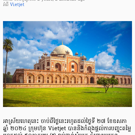
អំពី
Vietjet
​អាស្រ័យហេតុនេះ ចាប់ពី​ថ្ងៃនេះ​រហូតដល់​ថ្ងៃទី ២៧ ខែឧសភា
ឆ្នាំ ២០២៤ ក្រុមហ៊ុន Vietjet បាន​និង​កំពុងផ្តល់ការបញ្ចុះ​តម្លៃ​