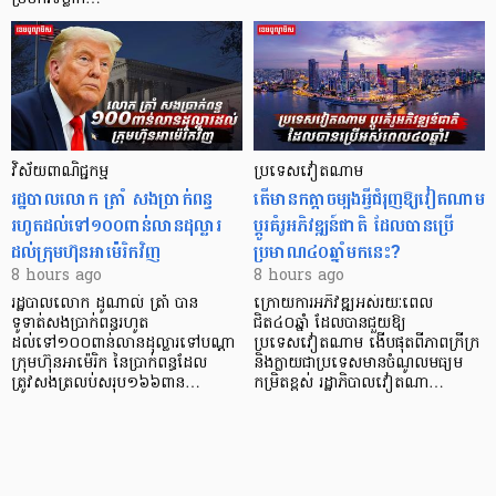
វិស័យ​ពាណិជ្ជកម្ម
ប្រទេសវៀតណាម
រដ្ឋបាលលោក ត្រាំ សងប្រាក់ពន្ធ
តើមានកត្តាចម្បងអ្វីជំរុញឱ្យវៀតណាម
រហូតដល់ទៅ១០០ពាន់លានដុល្លារ
ប្តូរគំរូអភិវឌ្ឍន៍ជាតិ ដែលបានប្រើ
ដល់ក្រុមហ៊ុនអាម៉េរិកវិញ
ប្រមាណ៤០ឆ្នាំមកនេះ?
8 hours ago
8 hours ago
រដ្ឋបាលលោក ដូណាល់ ត្រាំ បាន​
ក្រោយការអភិវឌ្ឍអស់រយៈពេល
ទូទាត់សងប្រាក់ពន្ធរហូត
ជិត៤០ឆ្នាំ ដែលបានជួយឱ្យ​
ដល់ទៅ១០០ពាន់លានដុល្លារទៅបណ្ដា
ប្រទេសវៀតណាម ងើប​ផុតពីភាពក្រីក្រ
ក្រុមហ៊ុនអាម៉េរិក នៃប្រាក់ពន្ធដែល
និងក្លាយជាប្រទេសមានចំណូលមធ្យម
ត្រូវសងត្រលប់សរុប១៦៦ពាន…
កម្រិតខ្ពស់ រដ្ឋាភិបាលវៀតណា…