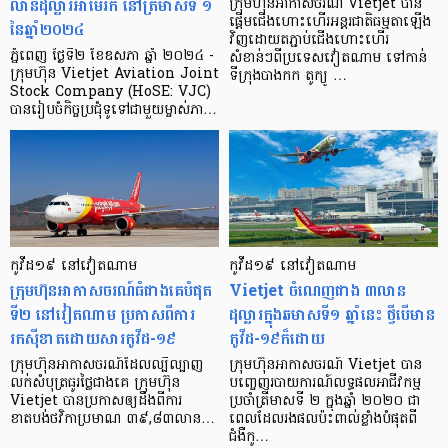
លានដុល្លារអាមេរិក នៅត្រីមាសទី ១
ក្រុមហ៊ុនអាកាសចរណ៍ Vietjet បាន
ផ្តើមជើងហោះហើរអន្តរជាតិធម្មតាឡើង
នៃឆ្នាំ២០២៤
វិញដោយតភ្ជាប់ជើងហោះហើរ
ភ្នំពេញ ថ្ងៃទី២ ខែឧសភា ឆ្នាំ ២០២៤ -
សំខាន់ៗពីប្រទេសវៀតណាម ទៅកាន់
ក្រុមហ៊ុន Vietjet Aviation Joint
ទីក្រុងបាងកក តូក្យូ …
Stock Company (HoSE: VJC)
បានរៀបចំកិច្ចប្រជុំទូទៅជាមួយម្ចាស់ភា…
កូវីដ១៩ នៅវៀតណាម
កូវីដ១៩ នៅវៀតណាម
ក្រុមហ៊ុន​អាកាសចរណ៍ធំជាងគេ​បំផុត​
Vietjet ចំណេញ​​ជាង ៣​លាន​
ទី២ នៅវៀតណាម ​ប្រកាស​ពីការ
ដុល្លារ​ក្នុង​ឆមាស​ទី១ ឆ្នាំនេះ ថ្វីបើមាន​
រកស៊ីខាតដោយសារកូវីដ-១៩
កូវីដ-១៩​ក៏ដោយ
ក្រុមហ៊ុន​អាកាសចរណ៍​​ដែល​ល្បីល្បាញ​
ក្រុមហ៊ុនអាកាសចរណ៍ Vietjet បាន
លក់​សំបុត្រ​ធូរថ្លៃ​ជាងគេ ក្រុមហ៊ុន
បញ្ចេញរបាយការណ៍លទ្ធផលអាជីវកម្ម
Vietjet បាន​ប្រកាស​ឲ្យ​ដឹង​ពី​ការ​
ប្រចាំត្រីមាសទី ២ ក្នុងឆ្នាំ ២០២០ ជា
ខាតបង់​ថវិកាប្រមាណ ៣៩,៨៣​លាន…
ពេលដែលរងផលប៉ះពាល់ខ្លាំងបំផុតពី
ជំងឺកូ…