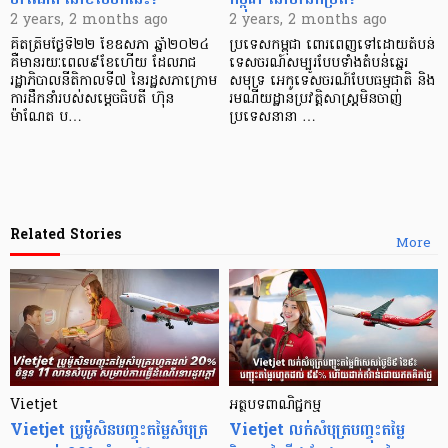
2 years, 2 months ago
2 years, 2 months ago
គិតត្រឹមថ្ងៃទី២២ ខែឧសភា ឆ្នាំ២០២៤
ប្រទេសកម្ពុជា ពោរពេញទៅដោយតំបន់
គឺមានរយៈពេល៩ខែហើយ ដែលរាជ
ទេសចរណ៍សម្បូរបែបទាំងតំបន់ឆ្នេរ
រដ្ឋាភិបាលនីតិកាលទី៧ នៃរដ្ឋសភាក្រោម
សមុទ្រ អេកូទេសចរណ៍បែបធម្មជាតិ និង
ការដឹកនាំរបស់សម្ដេចធិបតី ហ៊ុន
រមណីយដ្ឋានប្រវត្តិសាស្ត្រមិនចាញ់
ម៉ាណែត ប…
ប្រទេសនានា …
Related Stories
More
Vietjet
អត្ថបទពាណិជ្ជកម្ម
Vietjet ប្រូម៉ូសិនបញ្ចុះតម្លៃសំបុត្រ
Vietjet លក់សំបុត្របញ្ចុះតម្លៃ