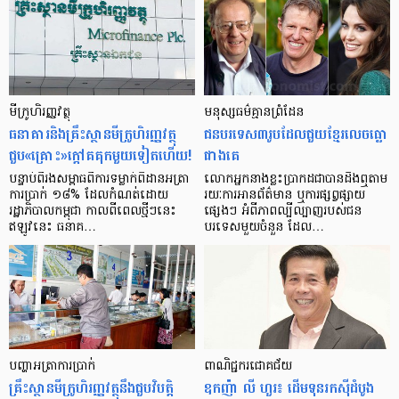
មីក្រូ​ហិរញ្ញវត្ថុ
មនុស្ស​ធម៌​គ្មាន​ព្រំដែន
ធនាគារ​និង​គ្រឹះស្ថាន​មីក្រូ​ហិរញ្ញវត្ថុ​
ជន​បរទេស​៣​រូប​ដែល​ជួយ​ខ្មែរ​លេច​ធ្លោ​
ជួប«គ្រោះ»ក្តៅ​គគុក​មួយ​ទៀត​ហើយ!
ជាង​គេ
បន្ទាប់​ពី​រង​សម្ពាធ​​ពី​ការ​ទម្លាក់​ពិដាន​អត្រា​
លោកអ្នក​នាង​ខ្លះ​ប្រាកដ​ជា​បាន​​ដឹង​ឮ​តាម​
ការ​ប្រាក់ ១៨​% ដែល​កំណត់​ដោយ​
រយៈ​ការ​អាន​ព័ត៌មាន ឬ​ការ​ផ្សព្វផ្សាយ​
រដ្ឋាភិបាល​កម្ពុជា កាល​ពី​ពេល​ថ្មីៗ​នេះ
ផ្សេងៗ អំពី​ភាព​ល្បីល្បាញ​របស់​ជន​
ឥឡូវ​នេះ ធនាគ…
បរទេស​មួយ​ចំនួន ដែល…
បញ្ហា​អត្រា​ការប្រាក់
ពាណិជ្ជករជោគជ័យ
គ្រឹះស្ថាន​មីក្រូ​ហិរញ្ញវត្ថុ​នឹង​ជួប​វិបត្តិ​
ឧកញ៉ា លី ហួរ៖ ដើមទុនរកស៊ីដំបូង