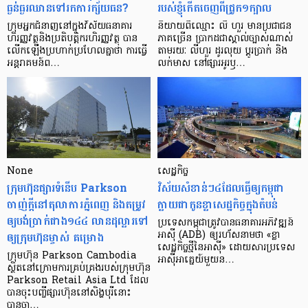
ធ្ងន់ធ្ងរ​ឈាន​ទៅ​រក​ការ​ក្ស័យធន?
របស់ខ្ញុំកើតចេញពីជ្រូក១ក្បាល
ក្រុម​អ្នក​ជំនាញ​នៅ​ក្នុង​វិស័យ​ធនាគារ
និយាយ​ពី​ឈ្មោះ លី ហួរ មាន​ប្រជាជន​
ហិរញ្ញវត្ថុ​និង​ប្រតិបត្តិករ​ហិរញ្ញ​វត្ថុ បាន​​
ភាគ​ច្រើន ប្រាកដ​ជា​ស្គាល់​ច្បាស់​ណាស់
លើក​ឡើង​ប្រហាក់​ប្រហែល​គ្នា​ថា ការ​ធ្វើ​
តាមរយៈ លីហួរ ដូរ​លុយ ប្តូរ​បា្រក់ និង​
អន្តរាគមន៍​ព…
លក់​មាស នៅ​ផ្សារ​អូរ​ឫ…
None
សេដ្ឋកិច្ច​
ក្រុមហ៊ុនផ្សារទំនើប Parkson
វិស័យ​សំខាន់ៗ​៤​ដែល​ធ្វើ​ឲ្យ​កម្ពុជា​
ចាញ់ក្ដីនៅតុលាការភ្នំពេញ និងតម្រូវ
ក្លាយ​ជា​កូន​ខ្លា​សេដ្ឋកិច្ច​ក្នុង​តំបន់
ឲ្យបង់ប្រាក់ជាង១៤៤ លានដុល្លារទៅ
ប្រទេស​កម្ពុជា​ត្រូវ​បាន​ធនាគារ​អភិវឌ្ឍន៍​
ឲ្យក្រុមហ៊ុនម្ចាស់ គម្រោង
អាស៊ី (ADB) ឲ្យ​រហ័ស​នាមថា «ខ្លា​
សេដ្ឋកិច្ច​ថ្មី​នៃ​អាស៊ី» ដោយសារ​ប្រទេស​
ក្រុមហ៊ុន Parkson Cambodia
អាស៊ី​អាគ្នេយ៍​មួយ​ន…
ស្ថិតនៅក្រោមការគ្រប់គ្រងរបស់ក្រុមហ៊ុន
Parkson Retail Asia Ltd ដែល
បានចុះបញ្ចីផ្សារហ៊ុននៅសិង្ហបុរីនោះ
បានចា…