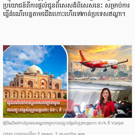
ប្រយោជន៍​ពី​ការផ្តល់ជូន​ពិសេស​ដ៏​ពិសេស​នេះ​ សម្រាប់​ការ
ធ្វើដំណើរ​បន្ត​តាម​ជើងហោះហើរ​ទៅកាន់​ប្រទេស​ឥណ្ឌា​។​
ធ្វើដំណើរទៅកាន់ប្រទេសឥណ្ឌាជាមួយការបញ្ចុះតម្លៃសំបុត្រយន្ដហោះ ៥០% ពី Vietjet
ដោយ
​ ខេមបូណូមីស
2 years, 2 months ago