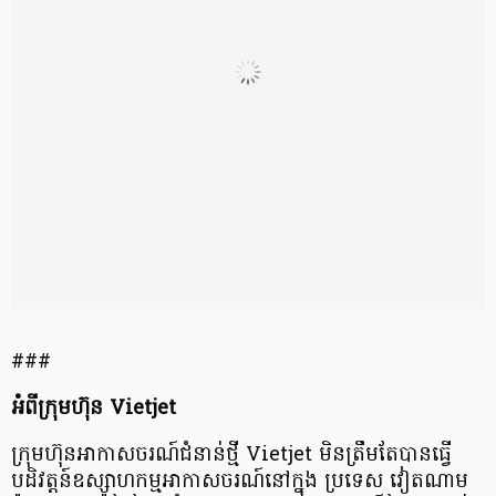
###
អំពីក្រុមហ៊ុន Vietjet
ក្រុមហ៊ុនអាកាសចរណ៍ជំនាន់ថ្មី Vietjet មិនត្រឹមតែបានធ្វើ
បដិវត្តន៍ឧស្សាហកម្មអាកាសចរណ៍នៅក្នុង ប្រទេស វៀតណាម