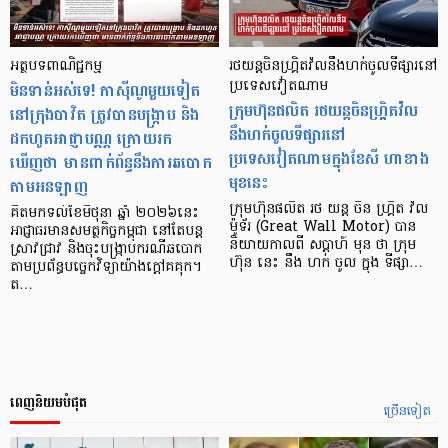
អត្ថបទពាណិជ្ជកម្ម
រថយន្តចិនហ្គ្រិតវ៉លនឹងហក់ចូលទីផ្សារនៅ
មិនទាន់អស់ទេ! កាស៊ីណូមួយទៀត
ប្រទេសវៀតណាម
ក្រុមហ៊ុនផលិត រថយន្តចិនហ្គ្រិតវ៉ល
នៅក្រុងបាវិត ត្រូវបានបង្ក្រាប និង
នឹងហក់ចូលទីផ្សារនៅ
ដកហូតអាជ្ញាបណ្ណ ក្រោយរក
ប្រទេសវៀតណាមក្នុងខែសី ហាខាង
ឃើញថា មានពាក់ព័ន្ធនឹងការឆបោក
មុខនេះ
តាមអនឡាញ
ក្រុមហ៊ុនផលិត រថ យន្ត ចិន ហ្គ្រិត វ៉ល
គិតមកទល់ខែមិថុនា ឆ្នាំ ២០២៦នេះ
ម៉ូទ័រ (Great Wall Motor) បាន
អាជ្ញាធរមានសមត្ថកិច្ចកម្ពុជា នៅតែបន្ត
និយាយកាលពី សប្តាហ៍ មុន ថា ក្រុម
ស្រាវជ្រាវ និងចុះបង្ក្រាបករណីឆបោក
ហ៊ុន នេះ នឹង ហក់ ចូល ក្នុង ទីផ្សា…
តាមប្រព័ន្ធបច្ចេកវិទ្យាយ៉ាងក្តៅគគុក។
ត…
ពេញនិយមបំផុត
ច្រើនទៀត