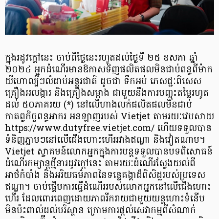
​ក្នុង​រដូវក្តៅ​​នេះ ចាប់ពី​ថ្ងៃនេះ​រហូតដល់​ថ្ងៃទី ២៥ ឧសភា ឆ្នាំ
២០២៤ អ្នកដំណើរ​មានឱកាស​ទិញ​ផលិត​ផលមិន​ជាប់​​ពន្ធ​ពី​ម៉ាក
យីហោ​​ល្បីៗ​លំដាប់​អន្តរជាតិ ​ដូចជា ទឹកអប់ ភេសជ្ជៈ​ពិសេស
គ្រឿងអលង្ការ និង​គ្រឿងសម្អាង ជាមួយនឹង​ការបញ្ចុះ​តម្លៃ​រហូត
ដល់ ៥០ភាគរយ (*) នៅលើ​ហាងលក់​ផលិតផល​មិន​ជាប់​
កាតព្វកិច្ច​ពន្ធ​អាករ អន​ឡាញរ​បស់ Vietjet​ ​តាម​រយៈ​វេបសាយ​
https://www.dutyfree.vietjet.com/ ហើយ​ទទួលបាន​
ទំនិញ​ភ្លាមៗ​នៅលើ​ជើងហោះហើរ​រវាង​ឥណ្ឌា និង​វៀតណាម​។​
Vietjet ស្វាគមន៍លោក​​អ្នក​ក្នុង​ការបន្តទទួលបាន​បទពិសោធន៍
ដំណើរកម្សាន្តថ្មីនា​រដូវក្តៅនេះ​ តាម​រយៈ​ដំណើរ​​ស្វែងយល់​ពី​
អាថ៌កំបាំង និង​អរិយធម៌ភាព​នៃ​ទន្លេ​​គង្គា​ដ៏ពិសិដ្ឋរបស់​​ប្រទេស​
ឥណ្ឌា​​​។ ចាប់ផ្តើម​ការធ្វើដំណើរ​របស់លោក​​អ្នក​នៅលើ​ជើងហោះ​
ហើរ ​ដែល​ពោរពេញ​ដោយ​ភាព​រីករាយ​ជាមួយ​​យន្តហោះ​ទំនើប ​​
មិន​ប៉ះពាល់​ដល់​បរិស្ថាន ក្រោម​ការ​ផ្ដល់​សេវាកម្ម​ពី​សំណាក់​​​