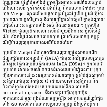
ប៉ុណ្ណោះទេ ប៉ុន្តែថែមទាំងជាក្រុមហ៊ុនអាកាសចរណ៍ដែលតភ្ជាប់
ជើងហោះហើរ ទូទាំងតំបន់ និងជុំវិញ ពិភពលោកផងដែរ។ ក្រុម
ហ៊ុន Vietjet ផ្តោតលើសមត្ថភាពគ្រប់គ្រងថ្លៃដើម ប្រតិបត្តិការ
ប្រកបដោយ ប្រសិទ្ធភាព និងការប្រើប្រាស់កច្ចេកវិទ្យាចុងក្រោយ
បំផុតចំពោះសកម្មភាពទាំង អស់ និងឈានមុខគេ។ ក្រុមហ៊ុន
Vietjet ផ្តល់នូវឱកាសហោះហើរជាមួយនឹងការសន្សំសំចៃថ្លៃ
ដើម និងតម្លៃដែលអាចបត់បែនបាន ព្រមទាំងសេវាកម្ម ចម្រុះ
ដើម្បីបំពេញតម្រូវការរបស់អតិថិជនផងដែរ។
ក្រុមហ៊ុន Vietjet គឺជាសមាជិកពេញលេញនៃសមាគមដឹក
ជញ្ជូនផ្លូវអាកាសអន្តរជាតិ (IATA) ជាមួយនឹងវិញ្ញាបនបត្រត្រួត
ពិនិត្យសុវត្ថិភាពប្រតិបត្តិការរបស់ IATA (IOSA)។ ក្នុងនាមជា
ក្រុមហ៊ុន អាកាសចរណ៍ ឯកជនធំជាងគេរបស់វៀតណាម ក្រុម
ហ៊ុនអាកាសចរណ៍នេះទទួលបានចំណាត់ថ្នាក់ ខ្ពស់បំផុតសម្រាប់
សុវត្ថិភាពជាមួយនឹងផ្កាយ ៧ ដោយគេហទំព័រសុវត្ថិភាព និង
ចំណាត់ថ្នាក់ផលិតផល តែមួយគត់របស់ពិភព លោកគឺ
airlineratings.com និងបានចុះបញ្ជីជាក្រុមហ៊ុន
អាកាសចរណ៍មួយ ក្នុងចំណោមក្រុមហ៊ុន អាកាសចរណ៍ល្អបំផុត
ទាំង ៥០ របស់ពិភពលោកសម្រាប់ហិរញ្ញវត្ថុ និងប្រតិបត្តិការ