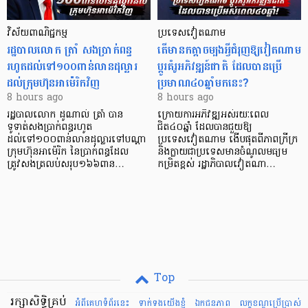
វិស័យ​ពាណិជ្ជកម្ម
ប្រទេសវៀតណាម
រដ្ឋបាលលោក ត្រាំ សងប្រាក់ពន្ធ
តើមានកត្តាចម្បងអ្វីជំរុញឱ្យវៀតណាម
រហូតដល់ទៅ១០០ពាន់លានដុល្លារ
ប្តូរគំរូអភិវឌ្ឍន៍ជាតិ ដែលបានប្រើ
ដល់ក្រុមហ៊ុនអាម៉េរិកវិញ
ប្រមាណ៤០ឆ្នាំមកនេះ?
8 hours ago
8 hours ago
រដ្ឋបាលលោក ដូណាល់ ត្រាំ បាន​
ក្រោយការអភិវឌ្ឍអស់រយៈពេល
ទូទាត់សងប្រាក់ពន្ធរហូត
ជិត៤០ឆ្នាំ ដែលបានជួយឱ្យ​
ដល់ទៅ១០០ពាន់លានដុល្លារទៅបណ្ដា
ប្រទេសវៀតណាម ងើប​ផុតពីភាពក្រីក្រ
ក្រុមហ៊ុនអាម៉េរិក នៃប្រាក់ពន្ធដែល
និងក្លាយជាប្រទេសមានចំណូលមធ្យម
ត្រូវសងត្រលប់សរុប១៦៦ពាន…
កម្រិតខ្ពស់ រដ្ឋាភិបាលវៀតណា…
Top
រក្សាសិទ្ធិគ្រប់
អំពីគេហទំព័រនេះ
ទាក់ទងយើងខ្ញំ
ឯកជនភាព
លក្ខខណ្ឌ​ប្រើ​ប្រាស់