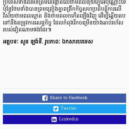
ប្រទេសទាំងពីរមិនត្រឹមតែផ្តោតលើថាមពលនុយក្លេអ៊ែប៉ុណ្ណោះទេ
ប៉ុន្តែថែមទាំងបានព្រមព្រៀងគ្នាពង្រីកកិច្ចសហប្រតិបត្តិការលើ
វិស័យថាមពលស្អាត និងថាមពលកកើតឡើងវិញ ដើម្បីឆ្លើយតប
ទៅនឹងតម្រូវការសេដ្ឋកិច្ច ដែលកំពុងរីកចម្រើនយ៉ាងឆាប់រហ័ស
របស់វៀតណាមផងដែរ៕
អត្ថបទៈ សួន ឡង់ទី. រូបភាពៈ ឯកសារបរទេស
Share to Facebook
Twitter
Linkedin