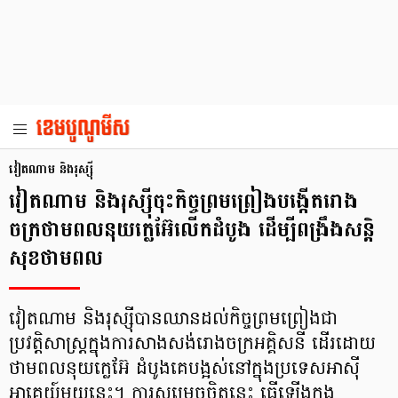
វៀតណាម និងរុស្ស៊ី
វៀតណាម និងរុស្ស៊ីចុះកិច្ចព្រមព្រៀងបង្កើតរោង
ចក្រថាមពលនុយក្លេអ៊ែលើកដំបូង ដើម្បីពង្រឹងសន្តិ
សុខថាមពល
វៀតណាម និងរុស្ស៊ីបានឈានដល់កិច្ចព្រមព្រៀងជា
ប្រវត្តិសាស្ត្រក្នុងការសាងសង់រោងចក្រអគ្គិសនី ដើរដោយ
ថាមពលនុយក្លេអ៊ែ ដំបូងគេបង្អស់នៅក្នុងប្រទេសអាស៊ី
អាគ្នេយ៍មួយនេះ។ ការសម្រេចចិត្តនេះ ធ្វើឡើងក្នុង