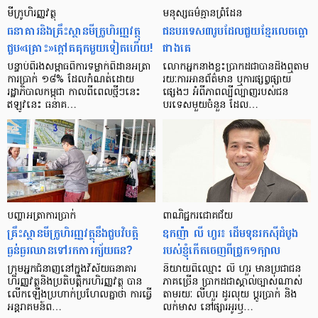
មីក្រូ​ហិរញ្ញវត្ថុ
មនុស្ស​ធម៌​គ្មាន​ព្រំដែន
ធនាគារ​និង​គ្រឹះស្ថាន​មីក្រូ​ហិរញ្ញវត្ថុ​
ជន​បរទេស​៣​រូប​ដែល​ជួយ​ខ្មែរ​លេច​ធ្លោ​
ជួប«គ្រោះ»ក្តៅ​គគុក​មួយ​ទៀត​ហើយ!
ជាង​គេ
បន្ទាប់​ពី​រង​សម្ពាធ​​ពី​ការ​ទម្លាក់​ពិដាន​អត្រា​
លោកអ្នក​នាង​ខ្លះ​ប្រាកដ​ជា​បាន​​ដឹង​ឮ​តាម​
ការ​ប្រាក់ ១៨​% ដែល​កំណត់​ដោយ​
រយៈ​ការ​អាន​ព័ត៌មាន ឬ​ការ​ផ្សព្វផ្សាយ​
រដ្ឋាភិបាល​កម្ពុជា កាល​ពី​ពេល​ថ្មីៗ​នេះ
ផ្សេងៗ អំពី​ភាព​ល្បីល្បាញ​របស់​ជន​
ឥឡូវ​នេះ ធនាគ…
បរទេស​មួយ​ចំនួន ដែល…
បញ្ហា​អត្រា​ការប្រាក់
ពាណិជ្ជករជោគជ័យ
គ្រឹះស្ថាន​មីក្រូ​ហិរញ្ញវត្ថុ​នឹង​ជួប​វិបត្តិ​
ឧកញ៉ា លី ហួរ៖ ដើមទុនរកស៊ីដំបូង
ធ្ងន់ធ្ងរ​ឈាន​ទៅ​រក​ការ​ក្ស័យធន?
របស់ខ្ញុំកើតចេញពីជ្រូក១ក្បាល
ក្រុម​អ្នក​ជំនាញ​នៅ​ក្នុង​វិស័យ​ធនាគារ
និយាយ​ពី​ឈ្មោះ លី ហួរ មាន​ប្រជាជន​
ហិរញ្ញវត្ថុ​និង​ប្រតិបត្តិករ​ហិរញ្ញ​វត្ថុ បាន​​
ភាគ​ច្រើន ប្រាកដ​ជា​ស្គាល់​ច្បាស់​ណាស់
លើក​ឡើង​ប្រហាក់​ប្រហែល​គ្នា​ថា ការ​ធ្វើ​
តាមរយៈ លីហួរ ដូរ​លុយ ប្តូរ​បា្រក់ និង​
អន្តរាគមន៍​ព…
លក់​មាស នៅ​ផ្សារ​អូរ​ឫ…