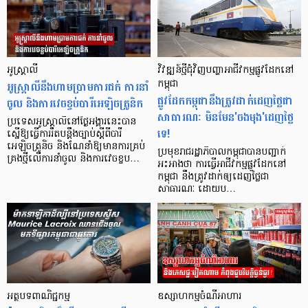
អូស្ត្រាលី
វិវឌ្ឍន៍ថ្មី​ជុំវិញ​បញ្ហា​អាជីវកម្ម​ផ្លូវដែក​នៅ​
អូស្ត្រាលីនឹងហាមប្រាមការជក់ ការនាំ
កម្ពុជា
ផ្លូវ​ដែក​កម្ពុជា​នឹង​ត្រូវ​ដាក់​ដេញ​ថ្លៃ​ជា​
ចូល និងការវេចខ្ចប់បារីអេឡិចត្រូនិក
សាធារណៈ មិន​មែន​'ចង​មុង'​ដេញ​ថ្លៃ​
ប្រទេសអូស្ត្រាលីនៅថ្ងៃអង្គារនេះបាន
ទេ!
ស្នើឱ្យធ្វើការរឹតបន្តឹងច្បាប់ស្ដីពីបារី
អេឡិចត្រូនិច និងណែនាំឱ្យមានការគ្រប់
ប្រមុខ​រាជ​រដ្ឋាភិបាល​កម្ពុជា​បាន​បញ្ជាក់​
គ្រងថ្មីលើការនាំចូល និងការវេចខ្ចប…
អះអាង​ថា ការ​ធ្វើ​អាជីវកម្ម​ផ្លូវ​ដែក​នៅ​
កម្ពុជា នឹង​ត្រូវ​ដាក់​ឲ្យ​ដេញ​ថ្លៃ​ជា​
សាធារណៈ ដោយ​ប…
អត្ថបទពាណិជ្ជកម្ម
ឧស្សាហកម្មចំណីអាហារ