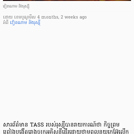
វៀតណាម និងរុស្ស៊ី
ដោយ
​ ខេមបូណូមីស
4 months, 2 weeks ago
អំពី
វៀតណាម និងរុស្ស៊ី
សារព័ត៌មាន TASS របស់រុស្ស៊ីបានរាយការណ៍ថា កិច្ចព្រម
ព្រៀងបង្កើតរោងចក្រអគ្គិសនីដើរដោយថាមពលនុយក្លេអ៊ែលើក