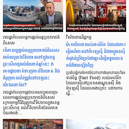
រាជរដ្ឋាភិបាលបន្តការផ្តល់អត្ថប្រយោជន៍
វិស័យពាណិជ្ជកម្ម
ពិសេស
ម៉ាកយីហោរបស់អាម៉េរិក ដែលរងការ
តើការបន្តផ្តល់អត្ថប្រយោជន៍ពិសេស
ធ្វើពហិការនៅម៉ាឡេស៊ី និងឥណ្ឌូនេស៊ី
ដល់គម្រោងវិនិយោគនៅក្នុងខេត្ត
កំពុងខំប្រឹងប្រជែងគ្នាដើម្បីទទួលបាន
ព្រះសីហនុដល់ដំណាច់ឆ្នាំនេះ វា
អតិថិជនឡើងវិញ
អាចជួយទាក់ទាញការវិនិយោគ និង
ប្រតិបត្តិករម៉ាកយីហោហាងអាហាររហ័ស
ជំរុញការអភិវឌ្ឍន៍នៅខេត្តនេះ
ទាន់ចិត្ត (Fast Food) របស់អាម៉េរិក
ដែលរកស៊ីនៅប្រទេសឥណ្ឌូនេស៊ី និង
យ៉ាងណាដែរ?
ម៉ាឡេស៊ី ដែលបានរងគ្រោះ ដោយការ
រាជរដ្ឋាភិបាលកម្ពុជាបានសម្រេចពន្យារ
ធ្វើ…
ពេលការផ្តល់អត្ថប្រយោជន៍ពិសេស
ក្រោមកម្មវិធីជំរុញការវិនិយោគក្នុងខេត្ត
ព្រះសីហនុ ដល់វិនិយោគិនដែលមាន
បំណងចង់…