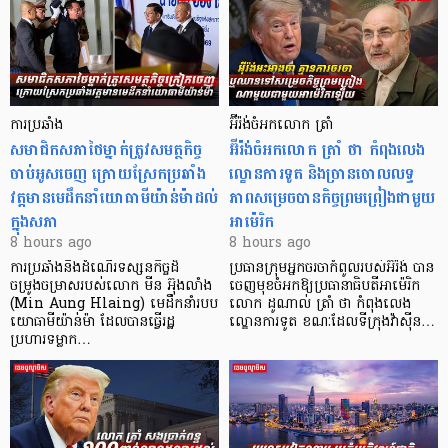
ការប្រឆាំង
អ៊ីរ៉ង់ចំអកលោក ត្រាំ
សមាជិកសភាថៃម្នាក់ត្រូវសមត្ថកិច្ច
អ៊ីរ៉ង់ចំអកលោក ត្រាំ ថា កំពុងលេង
ចាប់អូសចេញ ក្រោយស្រែកប្រឆាំង
ល្ខោនការទូត និងច្រានចោលលទ្ធ
វត្តមានមេដឹកនាំយោធាមីយ៉ាន់ម៉ាដល់
ភាពសម្រេចបានកិច្ចព្រមព្រៀងជាមួយ
ក្នុងសភា
អាម៉េរិក
8 hours ago
8 hours ago
ការប្រឆាំងនឹងដំណើរទស្សនកិច្ចដ៏
ប្រធានក្រុមអ្នកចរចាកំពូលរបស់អ៊ីរ៉ង់ បាន
ចម្រូងចម្រាសរបស់លោក មីន អ៊ុងលាំង
ចេញមុខចំអកឱ្យប្រធានាធិបតីអាម៉េរិក
(Min Aung Hlaing) មេដឹកនាំរបប
លោក ដូណាល់ ត្រាំ ថា កំពុងលេង
យោធាមីយ៉ាន់ម៉ា ដែលបានធ្វើរដ្ឋ
ល្ខោនការទូត ខណៈដែលទីក្រុងវ៉ាស៊ីន…
ប្រហារទម្លាក…