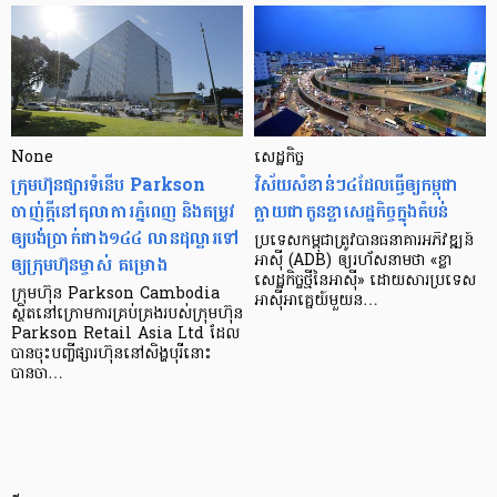
None
សេដ្ឋកិច្ច​
ក្រុមហ៊ុនផ្សារទំនើប Parkson
វិស័យ​សំខាន់ៗ​៤​ដែល​ធ្វើ​ឲ្យ​កម្ពុជា​
ចាញ់ក្ដីនៅតុលាការភ្នំពេញ និងតម្រូវ
ក្លាយ​ជា​កូន​ខ្លា​សេដ្ឋកិច្ច​ក្នុង​តំបន់
ឲ្យបង់ប្រាក់ជាង១៤៤ លានដុល្លារទៅ
ប្រទេស​កម្ពុជា​ត្រូវ​បាន​ធនាគារ​អភិវឌ្ឍន៍​
ឲ្យក្រុមហ៊ុនម្ចាស់ គម្រោង
អាស៊ី (ADB) ឲ្យ​រហ័ស​នាមថា «ខ្លា​
សេដ្ឋកិច្ច​ថ្មី​នៃ​អាស៊ី» ដោយសារ​ប្រទេស​
ក្រុមហ៊ុន Parkson Cambodia
អាស៊ី​អាគ្នេយ៍​មួយ​ន…
ស្ថិតនៅក្រោមការគ្រប់គ្រងរបស់ក្រុមហ៊ុន
Parkson Retail Asia Ltd ដែល
បានចុះបញ្ចីផ្សារហ៊ុននៅសិង្ហបុរីនោះ
បានចា…