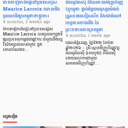
ម៉ាកនាឡិកាដ៏ល្បីនៅប្រទេសស្វីស
អិលអូអិលស៊ី និងសមាគមមីក្រូហិរញ្ញ
Maurice Lacroix ឈានជើង
វត្ថុកម្ពុជា ផ្តល់ជំនួយមនុស្សធម៌ដល់
ចូលមកទីផ្សារកម្ពុជាជាផ្លូវការ
គ្រួសារជនភៀសសឹក និងកងទ័ពនៅ
ខេត្តភាគខាងជើង នៃ
4 months, 2 weeks ago
ព្រះរាជាណាចក្រកម្ពុជា
ម៉ាកនាឡិកាដ៏ល្បីនៅប្រទេសស្វីស
Maurice Lacroix បានចូលមកក្នុងទី
4 months, 1 week ago
ផ្សារប្រទេសកម្ពុជាជាផ្លូវការ ជាមួយនឹងចក្ខុ
រាជធានីភ្នំពេញ, ថ្ងៃទី២២ ខែមីនា
វិស័យច្បាស់លាស់មួយ ក្នុង
ឆ្នាំ២០២៦ – គ្រឹះស្ថានមីក្រូហិរញ្ញវត្ថុ
គោលបំណងន…
អិលអូអិលស៊ី (ខេមបូឌា) ភីអិលស៊ី
ដោយសហការជាមួយ
សមាគមមីក្រូហិរញ្ញវ…
ផ្សេងទៀត