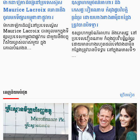
ម៉ាកនាឡិកាដ៏ល្បីនៅប្រទេសស្វីស
ឧស្សាហកម្មចំណីអាហារ និង
Maurice Lacroix ឈានជើង
ភេសជ្ជៈវៀតណាម កំពុងជួបវិបត្តិ
ចូលមកទីផ្សារកម្ពុជាជាផ្លូវការ
ធ្ងន់ធ្ងរ ដោយហាងជាង៣ម៉ឺនកន្លែង
ត្រូវបានបិទទ្វារ
ម៉ាកនាឡិកាដ៏ល្បីនៅប្រទេសស្វីស
Maurice Lacroix បានចូលមកក្នុងទី
ឧស្សាហកម្មចំណីអាហារ និងភេសជ្ជៈ នៅ
ផ្សារប្រទេសកម្ពុជាជាផ្លូវការ ជាមួយនឹងចក្ខុ
ប្រទេសវៀតណាម កំពុងជួបវិបត្តិធ្ងន់ធ្ងរ
វិស័យច្បាស់លាស់មួយ ក្នុង
ដោយមានហាងរហូតដល់ទៅជាង៣ម៉ឺន
គោលបំណងន…
កន្លែងត្រូវបានបិទទ្វារ នៅក្នុងឆមាសទី១
…
ពេញនិយមបំផុត
ច្រើនទៀត