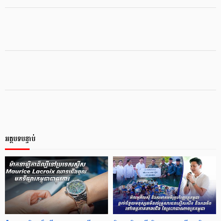
អត្ថបទបន្ទាប់