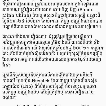
ដំបូងនៅវៀតណាម ត្រូវបានចុះហត្ថលេខានៅក្នុងអំឡុងពេល
នាយករដ្ឋមន្ត្រីវៀតណាមលោក ផាម មិញ ជិញ (Pham
Minh Chinh) បំពេញទស្សនកិច្ចនៅប្រទេសរុស្ស៊ី ចន្លោះពី
ថ្ងៃទី២៣-២៥ ខែមីនា។ តែយ៉ាងណាកិច្ចព្រមព្រៀងនេះមិនបាន
បញ្ជាក់ពីពេលវេលានៃការសាងសង់រោងចក្រនេះនៅឡើយទេ។
ទោះជាយ៉ាងណា វៀតណាម ជំរុញឱ្យរុស្ស៊ីជួយពន្លឿនការ
អភិវឌ្ឍរោងចក្រថាមពលនុយក្លេអ៊ែខាងលើ ដោយរំពឹងថា នឹង
អាចបើកដំណើរការយ៉ាងយូរបំផុតត្រឹមចុងឆ្នាំ២០៣១។ គម្រោង
នេះ នឹងបំពាក់នូវម៉ាស៊ីនរ៉េអាក់ទ័រ បច្ចេកវិទ្យារុស្ស៊ីចំនួន២គ្រឿង
ដែលមានសមត្ថភាពផលិតថាមពលសរុបប្រមាន២,៤០០មេហ្គា
វ៉ាត់។
ក្រៅពីកិច្ចសហប្រតិបត្តិការលើការបង្កើតរោងចក្រអគ្គិសនី
ខាងលើ ក្រុមហ៊ុន Novatek ដែលជាក្រុមហ៊ុនផលិតឧស្ម័ន
ធម្មជាតិរាវ (LNG) ដ៏ធំបំផុតរបស់រុស្ស៊ី ក៏បានចុះហត្ថលេខា
លើកិច្ចព្រមព្រៀងបឋម ដើម្បីផ្គត់ផ្គង់ហ្គាសដល់វៀតណាម
ផងដែរ។