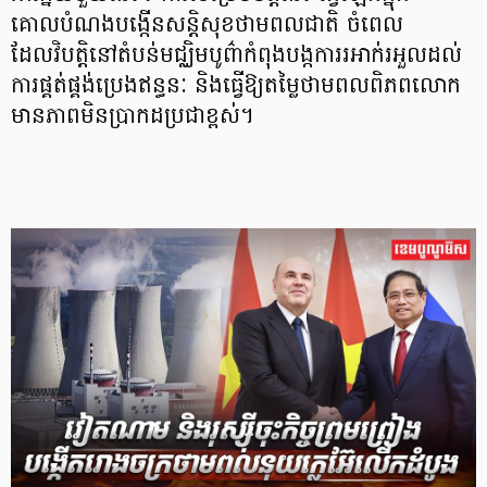
គោលបំណងបង្កើនសន្តិសុខថាមពលជាតិ ចំពេល
ដែលវិបត្តិនៅតំបន់មជ្ឈិមបូព៌ាកំពុងបង្កការរអាក់រអួលដល់
ការផ្គត់ផ្គង់ប្រេងឥន្ធនៈ និងធ្វើឱ្យតម្លៃថាមពលពិភពលោក
មានភាពមិនប្រាកដប្រជាខ្ពស់។