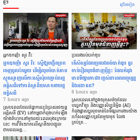
ថ្មីៗ
ច្រើនទៀត
អ្នកឧកញ៉ា សួរ វីរៈ
ប្រលងចប់បាក់ឌុប
អ្នកឧកញ៉ា សួរ វីរៈ ស្នើឱ្យបង្កើតច្រក
តើសិស្សដែលប្រលងចប់បាក់ឌុប គួរ
ចេញចូលតែមួយ ដើម្បីលុបបំបាត់ភាព
ចាប់រៀនមុខជំនាញអ្វីខ្លះ ដែលកំពុង
ស្មុគស្មាញលើការស្នើសុំបតភ្ជាប់ចរន្ត
មានទីផ្សារការងារខ្ពស់នាពេលបច្ចុប្បន្ន
អគ្គិសនីទៅកាន់ស្ថានីយសាករថយន្ត
និងអនាគត?
អគ្គិសនី
8 hours ago
7 hours ago
ស្របពេលនៅក្នុងយុគសម័យដែល
បច្ចេកវិទ្យា និងបញ្ញាសិប្បនិម្មិត (AI)
ស្របពេលដែលនិន្នាការប្រើប្រាស់រថយន្ត
កំពុងផ្លាស់ប្តូរមុខមាត់នៃទីផ្សារការងារយ៉ាង
អគ្គិសនី (EV) នៅកម្ពុជាកំពុងហក់ឡើង
រហ័សសញ្ញាបត្រតែមួយមុខ លែង
យ៉ាងគំហុកនៅមួយរយៈពេលចុងក្រោយ
គ្រប់គ្រ…
នេះ ការវិនិយោគលើស្ថានីយបញ្ចូល
ថាមពលអគ្គ…