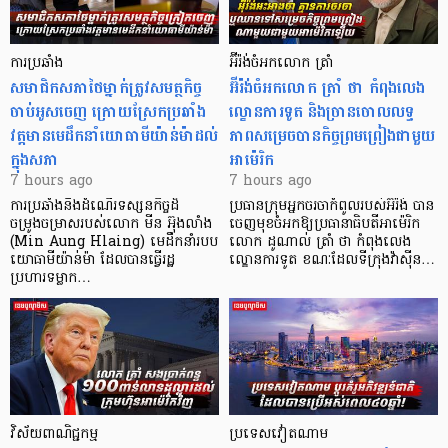
ការប្រឆាំង
អ៊ីរ៉ង់ចំអកលោក ត្រាំ
សមាជិកសភាថៃម្នាក់ត្រូវសមត្ថកិច្ច
អ៊ីរ៉ង់ចំអកលោក ត្រាំ ថា កំពុងលេង
ចាប់អូសចេញ ក្រោយស្រែកប្រឆាំង
ល្ខោនការទូត និងច្រានចោលលទ្ធ
វត្តមានមេដឹកនាំយោធាមីយ៉ាន់ម៉ាដល់
ភាពសម្រេចបានកិច្ចព្រមព្រៀងជាមួយ
ក្នុងសភា
អាម៉េរិក
7 hours ago
7 hours ago
ការប្រឆាំងនឹងដំណើរទស្សនកិច្ចដ៏
ប្រធានក្រុមអ្នកចរចាកំពូលរបស់អ៊ីរ៉ង់ បាន
ចម្រូងចម្រាសរបស់លោក មីន អ៊ុងលាំង
ចេញមុខចំអកឱ្យប្រធានាធិបតីអាម៉េរិក
(Min Aung Hlaing) មេដឹកនាំរបប
លោក ដូណាល់ ត្រាំ ថា កំពុងលេង
យោធាមីយ៉ាន់ម៉ា ដែលបានធ្វើរដ្ឋ
ល្ខោនការទូត ខណៈដែលទីក្រុងវ៉ាស៊ីន…
ប្រហារទម្លាក…
វិស័យ​ពាណិជ្ជកម្ម
ប្រទេសវៀតណាម