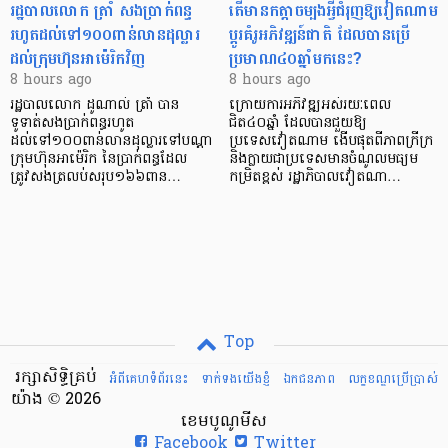
រដ្ឋបាលលោក ត្រាំ សងប្រាក់ពន្ធ
តើមានកត្តាចម្បងអ្វីជំរុញឱ្យវៀតណាម
រហូតដល់ទៅ១០០ពាន់លានដុល្លារ
ប្តូរគំរូអភិវឌ្ឍន៍ជាតិ ដែលបានប្រើ
ដល់ក្រុមហ៊ុនអាម៉េរិកវិញ
ប្រមាណ៤០ឆ្នាំមកនេះ?
8 hours ago
8 hours ago
រដ្ឋបាលលោក ដូណាល់ ត្រាំ បាន​
ក្រោយការអភិវឌ្ឍអស់រយៈពេល
ទូទាត់សងប្រាក់ពន្ធរហូត
ជិត៤០ឆ្នាំ ដែលបានជួយឱ្យ​
ដល់ទៅ១០០ពាន់លានដុល្លារទៅបណ្ដា
ប្រទេសវៀតណាម ងើប​ផុតពីភាពក្រីក្រ
ក្រុមហ៊ុនអាម៉េរិក នៃប្រាក់ពន្ធដែល
និងក្លាយជាប្រទេសមានចំណូលមធ្យម
ត្រូវសងត្រលប់សរុប១៦៦ពាន…
កម្រិតខ្ពស់ រដ្ឋាភិបាលវៀតណា…
Top
រក្សាសិទ្ធិគ្រប់
អំពីគេហទំព័រនេះ
ទាក់ទងយើងខ្ញំ
ឯកជនភាព
លក្ខខណ្ឌ​ប្រើ​ប្រាស់
យ៉ាង © 2026
ខេមបូណូមីស
Facebook
Twitter