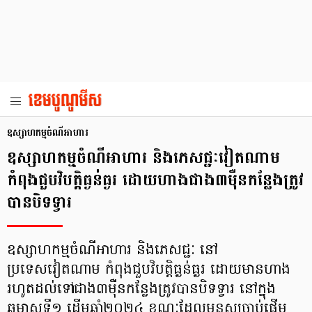
ឧស្សាហកម្មចំណីអាហារ
ឧស្សាហកម្មចំណីអាហារ និងភេសជ្ជៈវៀតណាម
កំពុងជួបវិបត្តិធ្ងន់ធ្ងរ ដោយហាងជាង៣ម៉ឺនកន្លែងត្រូវ
បានបិទទ្វារ
ឧស្សាហកម្មចំណីអាហារ និងភេសជ្ជៈ នៅ
ប្រទេសវៀតណាម កំពុងជួបវិបត្តិធ្ងន់ធ្ងរ ដោយមានហាង
រហូតដល់ទៅជាង៣ម៉ឺនកន្លែងត្រូវបានបិទទ្វារ នៅក្នុង
ឆមាសទី១ ដើមឆ្នាំ២០២៤ ខណៈដែលមនុស្សចាប់ផ្ដើម