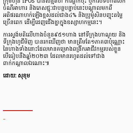
ក្រុមហ៊ុន iPOS បានសន្មតថា ការធ្លាក់ចុះ ឬការបិទហាងលក់
ចំណីអាហារ និងភេសជ្ជៈជាបន្តបន្ទាប់នេះបណ្ដាលមកពី
អតិផរណាហក់ឡើងខ្ពស់ដល់ជាង៤% និងប្រូម៉ូសិនបញ្ចុះតម្លៃ
ច្រើនពេក ដើម្បីដេញជើងគ្នាក្នុងឧស្សាហកម្មនេះ។
ការស្ទង់មតិលើហាងចំនួន៩៥១ហាង នៅទីក្រុងហាណូយ និង
ទីក្រុងហូជីមិញ បានរកឃើញថា មានត្រឹមតែ១ភាគ៣ប៉ុណ្ណោះ
នៃហាងទាំងនោះដែលមានគម្រោងពង្រីកអាជីវកម្មរបស់ខ្លួន
បើធៀបនឹងឆ្នាំ២០២៣ ដែលមានរហូតដល់ទៅជាង
ពាក់កណ្ដាលឯណោះ៕
ដោយ: សុខុម
_