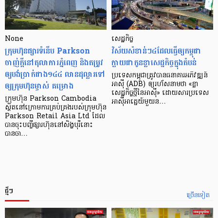
None
សេដ្ឋកិច្ច​
ក្រុមហ៊ុនផ្សារទំនើប Parkson
វិស័យ​សំខាន់ៗ​៤​ដែល​ធ្វើ​ឲ្យ​កម្ពុជា​
ចាញ់ក្ដីនៅតុលាការភ្នំពេញ និងតម្រូវ
ក្លាយ​ជា​កូន​ខ្លា​សេដ្ឋកិច្ច​ក្នុង​តំបន់
ឲ្យបង់ប្រាក់ជាង១៤៤ លានដុល្លារទៅ
ប្រទេស​កម្ពុជា​ត្រូវ​បាន​ធនាគារ​អភិវឌ្ឍន៍​
ឲ្យក្រុមហ៊ុនម្ចាស់ គម្រោង
អាស៊ី (ADB) ឲ្យ​រហ័ស​នាមថា «ខ្លា​
សេដ្ឋកិច្ច​ថ្មី​នៃ​អាស៊ី» ដោយសារ​ប្រទេស​
ក្រុមហ៊ុន Parkson Cambodia
អាស៊ី​អាគ្នេយ៍​មួយ​ន…
ស្ថិតនៅក្រោមការគ្រប់គ្រងរបស់ក្រុមហ៊ុន
Parkson Retail Asia Ltd ដែល
បានចុះបញ្ចីផ្សារហ៊ុននៅសិង្ហបុរីនោះ
បានចា…
ថ្មីៗ
ច្រើនទៀត