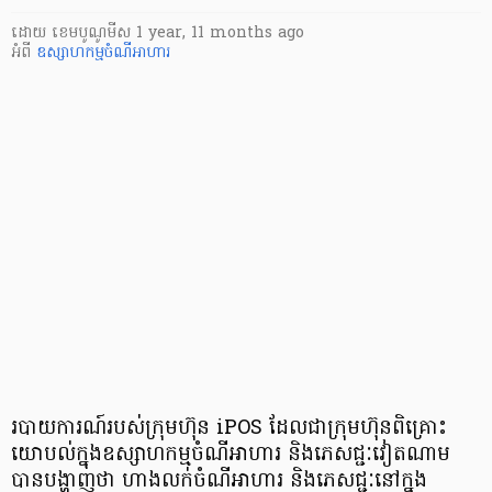
ដោយ
​ ខេមបូណូមីស
1 year, 11 months ago
អំពី
ឧស្សាហកម្មចំណីអាហារ
របាយការណ៍របស់ក្រុមហ៊ុន iPOS ដែលជាក្រុមហ៊ុនពិគ្រោះ
យោបល់ក្នុងឧស្សាហកម្មចំណីអាហារ និងភេសជ្ជៈវៀតណាម
បានបង្ហាញថា ហាងលក់ចំណីអាហារ និងភេសជ្ជៈនៅក្នុង