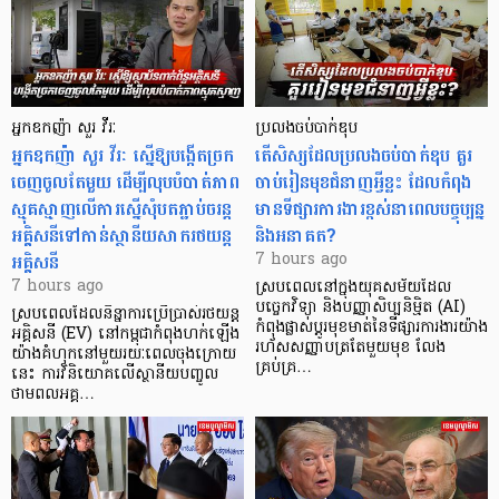
អ្នកឧកញ៉ា សួរ វីរៈ
ប្រលងចប់បាក់ឌុប
អ្នកឧកញ៉ា សួរ វីរៈ ស្នើឱ្យបង្កើតច្រក
តើសិស្សដែលប្រលងចប់បាក់ឌុប គួរ
ចេញចូលតែមួយ ដើម្បីលុបបំបាត់ភាព
ចាប់រៀនមុខជំនាញអ្វីខ្លះ ដែលកំពុង
ស្មុគស្មាញលើការស្នើសុំបតភ្ជាប់ចរន្ត
មានទីផ្សារការងារខ្ពស់នាពេលបច្ចុប្បន្ន
អគ្គិសនីទៅកាន់ស្ថានីយសាករថយន្ត
និងអនាគត?
អគ្គិសនី
7 hours ago
7 hours ago
ស្របពេលនៅក្នុងយុគសម័យដែល
បច្ចេកវិទ្យា និងបញ្ញាសិប្បនិម្មិត (AI)
ស្របពេលដែលនិន្នាការប្រើប្រាស់រថយន្ត
កំពុងផ្លាស់ប្តូរមុខមាត់នៃទីផ្សារការងារយ៉ាង
អគ្គិសនី (EV) នៅកម្ពុជាកំពុងហក់ឡើង
រហ័សសញ្ញាបត្រតែមួយមុខ លែង
យ៉ាងគំហុកនៅមួយរយៈពេលចុងក្រោយ
គ្រប់គ្រ…
នេះ ការវិនិយោគលើស្ថានីយបញ្ចូល
ថាមពលអគ្គ…