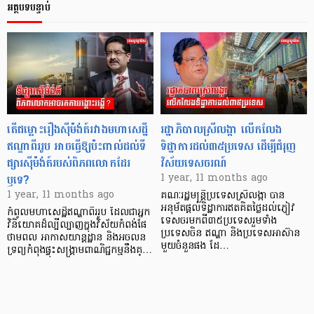
អត្ថបទបន្ទាប់
តើជម្លោះរឿងស៊ីម៉ង់ត៍រវាងមហាសេដ្ឋី
រដ្ឋាភិបាលស្រីលង្កា លើកលែង
ឥណ្ឌាពីររូប អាចធ្វើឱ្យប៉ះពាល់ដល់ទី
ទិដ្ឋាការដល់៣៥ប្រទេស ដើម្បីជំរុញ
ផ្សារស៊ីម៉ង់ត៍របស់ពិភពលោកដែរ
វិស័យទេសចរណ៍
ឫទេ?
1 year, 11 months ago
1 year, 11 months ago
គណៈរដ្ឋមន្ត្រីប្រទេសស្រីលង្កា បាន
អនុម័តផ្ដល់ទិដ្ឋាការឥតគិតថ្លៃដល់ភ្ញៀវ
កំពូលមហាសេដ្ឋីឥណ្ឌាពីររូប ដែលជាអ្នក
ទេសចរមកពី៣៥ប្រទេសរួមទាំង
វិនិយោគដ៏ល្បីល្បាញក្នុងវិស័យកំពង់ផែ
ប្រទេសចិន ឥណ្ឌា និងប្រទេសអាស៊ាន
ថាមពល អាកាសយាន្តដ្ឋាន និងអចលន
មួយចំនួនផង ដែ…
ទ្រព្យកំពុងផ្ទុះសង្រ្គាមពាណិជ្ជកម្មនឹងគ្…