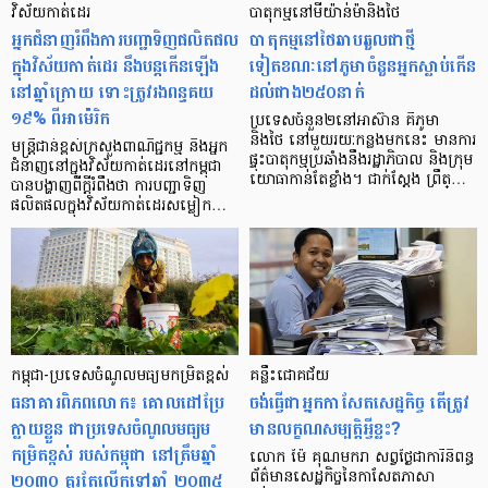
វិស័យកាត់ដេរ
បាតុកម្មនៅមីយ៉ាន់ម៉ានិងថៃ
អ្នកជំនាញរំពឹងការបញ្ជាទិញផលិតផល
បាតុកម្មនៅថៃឆាបឆួលជាថ្មី
ក្នុងវិស័យកាត់ដេរ នឹងបន្ដកើនឡើង
ទៀតខណៈនៅភូមាចំនួនអ្នកស្លាប់កើន
នៅឆ្នាំក្រោយ ទោះត្រូវរងពន្ធគយ
ដល់ជាង២៥០នាក់
១៩% ពីអាម៉េរិក
ប្រទេសចំនួន២នៅអាស៊ាន គឺភូមា
និងថៃ នៅមួយរយៈកន្លងមកនេះ មានការ
មន្ត្រីជាន់ខ្ពស់ក្រសួងពាណិជ្ជកម្ម និងអ្នក
ផ្ទុះបាតុកម្មប្រឆាំងនឹងរដ្ឋាភិបាល និងក្រុម
ជំនាញនៅក្នុងវិស័យកាត់ដេរនៅកម្ពុជា
យោធាកាន់តែខ្លាំង។ ជាក់ស្ដែង ព្រឹត្…
បានបង្ហាញពីក្ដីរំពឹងថា ការបញ្ជាទិញ
ផលិតផលក្នុងវិស័យកាត់ដេរសម្លៀក…
កម្ពុជា-ប្រទេសចំណូលមធ្យម​កម្រិតខ្ពស់
គន្លឹះ​ជោគជ័យ
ធនាគារពិភពលោក៖ គោលដៅប្រែ
ចង់​ធ្វើ​ជា​អ្នក​កាសែត​សេដ្ឋកិច្ច តើ​ត្រូវ​
ក្លាយខ្លួន ជាប្រទេសចំណូលមធ្យម
មាន​លក្ខណសម្បត្តិ​អ្វីខ្លះ?
កម្រិតខ្ពស់ របស់កម្ពុជា នៅត្រឹមឆ្នាំ
លោក ម៉ៃ គុណមករា សព្វ​ថ្ងៃ​ជា​ការី​និពន្ធ​
២០៣០ គួរតែលើកទៅឆ្នាំ ២០៣៥
ព័ត៌មាន​សេដ្ឋកិច្ច​នៃ​កាសែត​ភាសា​