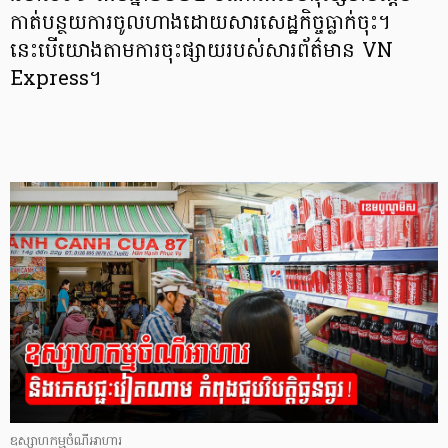
កាត់បន្ថយការចូលហាងដោយសារសេដ្ឋកិច្ចធ្លាក់ចុះ។
នេះបើយោងតាមការចុះផ្សាយរបស់សារព័ត៌មាន VN
Express។
ឧស្សាហកម្មចំណីអាហារ