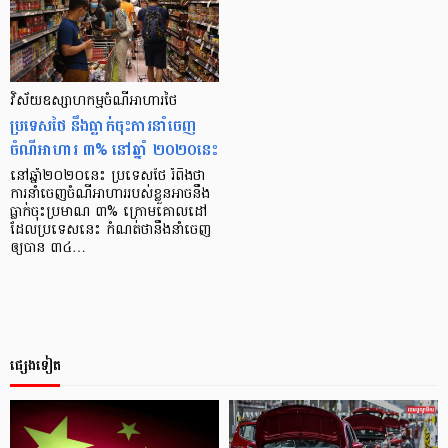
វិស័យឧស្សាហកម្ម​ចំណីអាហារថៃ
ប្រទេសថៃ នឹងធ្លាក់ចុះការនាំចេញ
ចំណីអាហារ ៣% នៅឆ្នាំ ២០២០នេះ
នៅឆ្នាំ២០២០នេះ ប្រទេសថៃ រំពឹងថា
ការនាំចេញចំណីអាហាររបស់ខ្លួនអាចនឹង
ធ្លាក់ចុះប្រមាណ ៣% ក្រោមគោលដៅ
ដែលប្រទេសនេះ កំណត់ថានឹងនាំចេញ
ឲ្យបាន ៣៤…
ផ្សេងទៀត