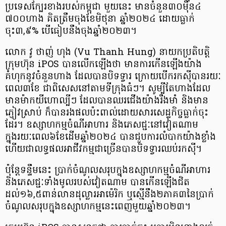
ប្រទេសក្បែរខាងរបស់កម្ពុជា មួយនេះ មានចំនួន៣០ម៉ឺន៤​
៧០០ហាង គិតត្រឹមចុងខែមិថុនា ឆ្នាំ២០២៤ ដោយធ្លាក់
ចុះ៣,៩% បើធៀបនឹងចុងឆ្នាំ២០២៣។
លោក វូ ថាញ់ ហុង (Vu Thanh Hung) នាយកប្រតិបត្តិ
ក្រុមហ៊ុន iPOS បានលើកឡើងថា មានការកើនឡើងយ៉ាង
គំហុកនូវចំនួនហាង ដែលបានបិទទ្វារ ក្រោយបើករកស៊ីបានរយៈ
ពេល៣ខែ ជាពិសេសនៅតាមទីក្រុងធំៗ។ សូម្បីតែហាងដែល
មានម៉ាកយីហោល្បីៗ ដែលបានឈរជើងយ៉ាងរឹងមាំ និងមាន
ភ្ញៀវស្រាប់ ក៏បានរងផលប៉ះពាល់ដោយសារសេដ្ឋកិច្ចធ្លាក់ចុះ
ដែរ។ ឧស្សាហកម្មចំណីអាហារ និងភេសជ្ជៈនៅវៀតណាម
ក្នុងរយៈពេល៦ខែដើមឆ្នាំ២០២៤ បានជួបការលំបាកយ៉ាងខ្លាំង
ហើយជាលទ្ធផលអាជីវកម្មជាច្រើនបានបិទទ្វារឈប់រកស៊ី។
ប៉ុន្តែទន្ទឹមនេះ ប្រាក់ចំណូលសរុបក្នុងឧស្សាហកម្មចំណីអាហារ
និងភេសជ្ជៈទាំងមូលរបស់វៀតណាម បានកើនឡើងជិត
ដល់១៦,៥ពាន់លានដុល្លារអាម៉េរិក ឬស្មើនឹង២ភាគ៣នៃប្រាក់
ចំណូលសរុបក្នុងឧស្សាហកម្មនេះពេញមួយឆ្នាំ២០២៣។