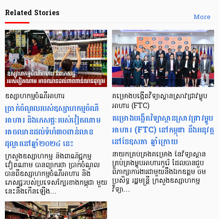
Related Stories
More
ឧស្សាហកម្មចំណីអាហារ
គម្រោងបង្កើតវិទ្យាស្ថានស្រាវជ្រាវម្ហូប
ប្រាក់ចំណូលរបស់ឧស្សាហកម្មចំណី
អាហារ (FTC)
គម្រោងបង្កើតវិទ្យាស្ថានស្រាវជ្រាវម្ហូប
អាហារ និងភេសជ្ជៈរបស់វៀតណាម
អាហារ (FTC) នៅកម្ពុជា នឹងអនុវត្ត
អាចឈានដល់ទំហំ៣០ពាន់លាន
នៅខែឧសភា ឆ្នាំក្រោយ
ដុល្លារនៅឆ្នាំ២០២៤ នេះ
នាយកគ្រប់គ្រងគម្រោង នៃវិទ្យាស្ថាន
ក្រសួងឧស្សាហកម្ម និងពាណិជ្ជកម្ម
គ្រប់គ្រងម្ហូបអាហារកូរ៉េ ដែលបានជួប
វៀតណាម បានព្យាករថា ប្រាក់ចំណូល
ពិភាក្សាការងារជាមួយនឹងឯកឧត្តម ចម
បានពីឧស្សាហកម្មចំណីអាហារ និង
ប្រសិទ្ធ រដ្ឋមន្ត្រី ក្រសួងឧស្សាហកម្ម
ភេសជ្ជៈរបស់ប្រទេសក្បែរខាងកម្ពុជា មួយ
វិទ្យា…
នេះនឹងកើនឡើង…