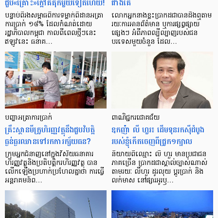
ជួប«គ្រោះ»ក្តៅ​គគុក​មួយ​ទៀត​ហើយ!
ជាង​គេ
បន្ទាប់​ពី​រង​សម្ពាធ​​ពី​ការ​ទម្លាក់​ពិដាន​អត្រា​
លោកអ្នក​នាង​ខ្លះ​ប្រាកដ​ជា​បាន​​ដឹង​ឮ​តាម​
ការ​ប្រាក់ ១៨​% ដែល​កំណត់​ដោយ​
រយៈ​ការ​អាន​ព័ត៌មាន ឬ​ការ​ផ្សព្វផ្សាយ​
រដ្ឋាភិបាល​កម្ពុជា កាល​ពី​ពេល​ថ្មីៗ​នេះ
ផ្សេងៗ អំពី​ភាព​ល្បីល្បាញ​របស់​ជន​
ឥឡូវ​នេះ ធនាគ…
បរទេស​មួយ​ចំនួន ដែល…
បញ្ហា​អត្រា​ការប្រាក់
ពាណិជ្ជករជោគជ័យ
គ្រឹះស្ថាន​មីក្រូ​ហិរញ្ញវត្ថុ​នឹង​ជួប​វិបត្តិ​
ឧកញ៉ា លី ហួរ៖ ដើមទុនរកស៊ីដំបូង
ធ្ងន់ធ្ងរ​ឈាន​ទៅ​រក​ការ​ក្ស័យធន?
របស់ខ្ញុំកើតចេញពីជ្រូក១ក្បាល
ក្រុម​អ្នក​ជំនាញ​នៅ​ក្នុង​វិស័យ​ធនាគារ
និយាយ​ពី​ឈ្មោះ លី ហួរ មាន​ប្រជាជន​
ហិរញ្ញវត្ថុ​និង​ប្រតិបត្តិករ​ហិរញ្ញ​វត្ថុ បាន​​
ភាគ​ច្រើន ប្រាកដ​ជា​ស្គាល់​ច្បាស់​ណាស់
លើក​ឡើង​ប្រហាក់​ប្រហែល​គ្នា​ថា ការ​ធ្វើ​
តាមរយៈ លីហួរ ដូរ​លុយ ប្តូរ​បា្រក់ និង​
អន្តរាគមន៍​ព…
លក់​មាស នៅ​ផ្សារ​អូរ​ឫ…