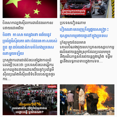
ចិនសាកល្បងស៊ីលការពារដែនអាកាស
ប្រទេសវៀតណាម
ដោយជោគជ័យ
វៀតណាមចេញក្រឹត្យជួយសង្រ្គោះ
ចិនថា ការសាកល្បងជោគជ័យនូវ
ឧស្សាហកម្មរថយន្តនៅក្នុងប្រទេស
ប្រព័ន្ធមីស៊ីលការពារដែនអាកាសរបស់
ក្រឹត្យមួយដែលមាន
ខ្លួន គ្មានបំណងគំរាមកំហែងប្រទេស
គោលបំណងជួយសហគ្រាសឧស្សាហកម្ម
ផលិតរថយន្តក្នុងស្រុកដែលប្រឈមមុខ
ណាមួយឡើយ
នឹងអតិរេកខ្ពស់នៃរថយន្តក្នុងឃ្លាំង ទន្ទឹម
ក្រសួងការពារជាតិចិនបានថ្លែងកាលពី
គ្នានឹងលទ្ធភាពទាបក្នុងការទទ…
ពេលថ្មីៗនេះថា ប្រទេសចិនបានធ្វើការ
សាកល្បងដោយជោគេជ័យនូវប្រព័ន្ធមី
ស៊ីលប្រឆាំងមីស៊ីលដ៏ទំនើបរបស់ខ្លួនដូច
ការ…