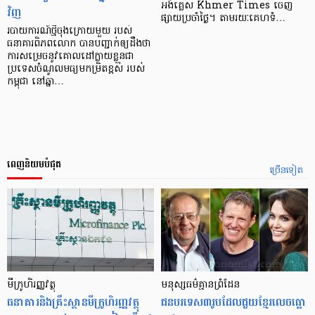
អង់គ្លេស Khmer Times ចេញ​
វិញ
ផ្សាយ​ប្រចាំ​ថ្ងៃ។ តាម​រយៈ​​គេហ​ទំ…
របាយការណ៍ថ្មីចុងក្រោយមួយ របស់
ធនាគារពិភពលោក បានបញ្ជាក់ឲ្យដឹងថា
ការសម្រេចនូវគោលដៅក្លាយខ្លួនជា
ប្រទេសចំណូលមធ្យមកម្រិតខ្ពស់ របស់
កម្ពុជា នៅឆ្នា…
ពេញនិយមបំផុត
ច្រើនទៀត
មីក្រូ​ហិរញ្ញវត្ថុ
មនុស្ស​ធម៌​គ្មាន​ព្រំដែន
ធនាគារ​និង​គ្រឹះស្ថាន​មីក្រូ​ហិរញ្ញវត្ថុ​
ជន​បរទេស​៣​រូប​ដែល​ជួយ​ខ្មែរ​លេច​ធ្លោ​