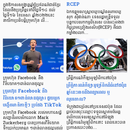
RCEP
ក្នុងឱកាស​សង្រ្កាន្តឆ្នាំថ្មីប្រពៃណីជាតិខ្មែរ
ដែល​នឹង​ប្រព្រឹត្ត​ទៅពីថ្ងៃទី១៤ ដល់
ឯកឧត្តមសាស្រ្តាចារ្យបណ្ឌិតសភាចារ្យ
ថ្ងៃទី១៦ ខែមេសា ឆ្នាំ២០២២នេះ
សុក ស៊ីផាន់ណា ទេសរដ្ឋមន្រ្តីទទួល
នាយិកា​ប្រតិបត្តិ​ក្រុមហ៊ុន​ លី…
បន្ទុកបេសកកម្មពិសេស បានអះអាងថា
កិច្ចព្រមព្រៀងអាសិប(RCEP) គឺជជា
កម្លាំងចលក…
ក្រុមហ៊ុន Facebook នឹង
ព្រឹត្តិការណ៍​កីឡាអូឡាំពិក​នៅជប៉ុន
វិនិយោគ១ពាន់លានដុល្លារ
ព្រឹត្តិការណ៍កីឡាអូឡាំពិកដ៏ធំនៅជប៉ុន
ក្រុមហ៊ុន Facebook នឹង
ឆ្នាំនេះអាចនឹងពន្យាពេល ឬ
វិនិយោគ១ពាន់លានដុល្លារ ជួយអ្នក
លុបចោល?
បង្កើតមាតិកាថ្មីៗ ប្រជែង TikTok
ទីក្រុងជាច្រើននៅប្រទេសជប៉ុន ដែល
ធ្លាប់បានចុះឈ្មោះទទួលស្វាគមន៍អត្ត
ក្រុមហ៊ុន Facebook របស់មហាសេដ្ឋី
ពលិកបរទេសឲ្យស្នាក់នៅអំឡុង
សញ្ជាតិអាមេរិកលោក Mark
ព្រឹត្តិការណ៍អូឡាំពិកនោះ ពេលនេះបាន
Zuckerberg បានប្រកាសវិនិយោគ
ប្រកាសបោះបង់ច…
ទឹកប្រាក់ប្រមាណ ១ពាន់លានដុល្លារដល់