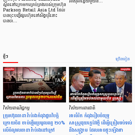
អាស៊ី​អាគ្នេយ៍​មួយ​ន…
ស្ថិតនៅក្រោមការគ្រប់គ្រងរបស់ក្រុមហ៊ុន
Parkson Retail Asia Ltd ដែល
បានចុះបញ្ចីផ្សារហ៊ុននៅសិង្ហបុរីនោះ
បានចា…
ថ្មីៗ
ច្រើនទៀត
វិស័យពាណិជ្ជកម្ម
វិស័យការពារជាតិ
ក្រុមហ៊ុនធានារ៉ាប់រងកំពុងជួបវិបត្តិ
អាម៉េរិក កំពុងរៀបចំយុទ្ធ
ក្រោយចិន ចាប់ផ្តើមប្រមូលពន្ធ ២០%
សាស្ត្រនុយក្លេអ៊ែថ្មី ដើម្បីត្រៀមទប់ទល់
លើចំណូលធានារ៉ាប់រងនៅក្រៅ
នឹងសង្គ្រាម ដែលអាចផ្ទុះឡើងជា