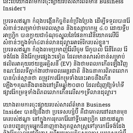
នេះបើយោងតាមការចុះផ្សាយរបស់សារព័ត៌មាន Business
Insider។
ប្រទេសឥណ្ឌា កំពុងបង្កើនកិច្ចខិតខំប្រឹងប្រែង ដើម្បីទទួលបានរ៉ែ
សំខាន់ៗសម្រាប់ថាមពលស្អាត និងឧស្សាហកម្ម ៤.០ ដោយទ្វីប
អាហ្រ្វិក បានក្លាយជាចំណុចស្នូលនៃផែនការវិនិយោគលើរ៉ែ
សំខាន់ៗក្នុងទំហំ៤ពាន់លានដុល្លារអាម៉េរិករបស់ខ្លួន។
ប្រទេសឥណ្ឌា កំពុងតាមប្រមាញ់រ៉ែលីចូម រ៉ែកូបាល់ រ៉ែនីគែល រ៉ែ
ទង់ដែង និងរ៉ែកម្រផ្សេងៗទៀត ដែលមានសារសំខាន់សម្រាប់
ផលិតអាគុយរថយន្តអគ្គិសនី (EV) និងថាមពលកកើតឡើងវិញ
ខណៈដែលទីភ្នាក់ងារថាមពលអន្តរជាតិ និងធនាគារពិភពលោក
បានប៉ាន់ស្មានថា តម្រូវការរ៉ែកម្រទាំងនេះអាចនឹងកើន
ឡើង១គុណនឹង៣ដងនៅត្រឹមឆ្នាំ២០៣០ ដែលជំរុញឱ្យទំហំទី
ផ្សាររ៉ែកម្រទូទាំងពិភពលោកកើនលើស១ទ្រីលានដុល្លារ។
យោងតាមការចុះផ្សាយរបស់សារព័ត៌មាន Business
Insider បានឱ្យដឹងថា ប្រទេសហ្សំប៊ី គឺជាគោលដៅឈានមុខ
គេរបស់ឥណ្ឌា នៅក្នុងការរុករករ៉ែនៅទ្វីបអាហ្វ្រិក ដោយឥណ្ឌា
បានបញ្ជូនក្រុមអ្នកជំនាញខាងភូគព្ភសាស្ត្រទៅរុករករ៉ែទង់ដែង