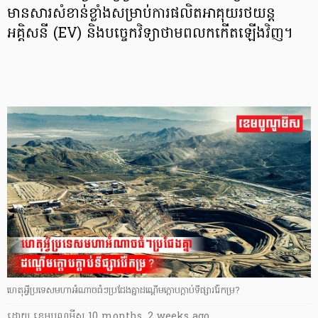
មានសារសំខាន់ខ្លាំងសម្រាប់ការផលិតអាគុយរថយន្ត
អគ្គិសនី (EV) និងបច្ចេកវិទ្យាថាមពលកកើតឡើងវិញ។
ហេតុអ្វីប្រទេសមហាអំណាចធំៗប្រជែងគ្នាដណ្តើមក្តោបក្តាប់ទីផ្សាររ៉ែកម្រ?
ដោយ
​ ខេមបូណូមីស
10 months, 2 weeks ago