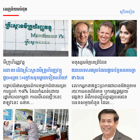
ពេញនិយមបំផុត
ច្រើនទៀត
មីក្រូ​ហិរញ្ញវត្ថុ
មនុស្ស​ធម៌​គ្មាន​ព្រំដែន
ធនាគារ​និង​គ្រឹះស្ថាន​មីក្រូ​ហិរញ្ញវត្ថុ​
ជន​បរទេស​៣​រូប​ដែល​ជួយ​ខ្មែរ​លេច​ធ្លោ​
ជួប«គ្រោះ»ក្តៅ​គគុក​មួយ​ទៀត​ហើយ!
ជាង​គេ
បន្ទាប់​ពី​រង​សម្ពាធ​​ពី​ការ​ទម្លាក់​ពិដាន​អត្រា​
លោកអ្នក​នាង​ខ្លះ​ប្រាកដ​ជា​បាន​​ដឹង​ឮ​តាម​
ការ​ប្រាក់ ១៨​% ដែល​កំណត់​ដោយ​
រយៈ​ការ​អាន​ព័ត៌មាន ឬ​ការ​ផ្សព្វផ្សាយ​
រដ្ឋាភិបាល​កម្ពុជា កាល​ពី​ពេល​ថ្មីៗ​នេះ
ផ្សេងៗ អំពី​ភាព​ល្បីល្បាញ​របស់​ជន​
ឥឡូវ​នេះ ធនាគ…
បរទេស​មួយ​ចំនួន ដែល…