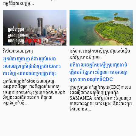
កម្មវិធីជួយឧបត្ថម្…
វិស័យអចលនទ្រព្យ
អភិបាលខេត្តកែបស្នើក្រុមហ៊ុនចាប់ផ្តើម
អ្នកជំនាញថាភ្នាក់ងារផ្ដល់សេវា
អភិវឌ្ឍកោះចំនួន៣
អភិបាលខេត្តកែបស្នើក្រុមហ៊ុនចាប់
អចលនទ្រព្យកំពុងរងទុក្ខដោយសារ
ផ្តើមអភិវឌ្ឍកោះចំនួន៣ តាមសន្យា
ការទិញ-លក់អចលទ្រព្យធ្លាក់ចុះ
ក្រោយការអនុម័តពីCDC
អ្នកជំនាញក្នុងវិស័យអចលនទ្រព្យ
សង្កេតឃើញថា ការទិញលក់អចលន
ក្រុមប្រឹក្សាអភិវឌ្ឍន៍កម្ពុជា(CDC)កាលពី
ទ្រព្យមានការធ្លាក់ចុះគួរឲ្យកត់សម្គាល់ក្នុង
ពេលថ្មីៗបានអនុម័តឲ្យក្រុមហ៊ុន
អំឡុងពេលពិភពលោក ក៏ដូចជា
SAMANEA អភិវឌ្ឍន៍កោះចំនួន៣រួម
កម្ពុជាជួបវិបត្តិ…
មានកោះស្វាយ កោះម្ទេស និងកោះកុក
ដែលមានទ…