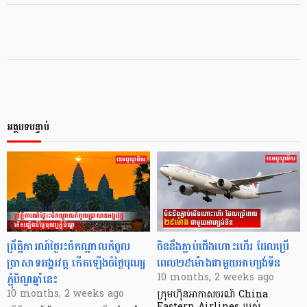
អត្ថបទបន្ទាប់
ព្រឹត្តិការណ៍ថ្ងៃរះចំកណ្តាលកំពូល
ចិននឹងភ្ជាប់ជើងហោះហើរ ដែលប្រើ
ប្រាសាទអង្គរវត្ត កើតឡើងចំថ្ងៃបុណ្យ
ពេល២៩ម៉ោងជាមួយអាហ្សង់ទីន
ភ្ជុំបិណ្ឌឆ្នាំនេះ
10 months, 2 weeks ago
10 months, 2 weeks ago
ក្រុមហ៊ុនអាកាសចរណ៍ China