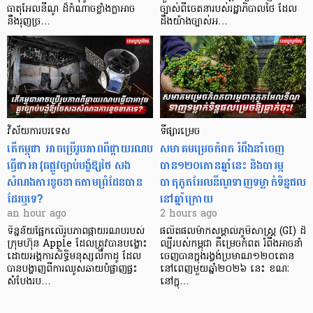
ធាតុអែលនីណូ ដ៏កំណាចខ្លាំងក្លាអាច
ច្បាស់ពីចេតនារបស់រដ្ឋាភិបាលថៃ ដែល
នឹងរុញច្រ…
ដឹងយ៉ាងច្បាស់អ…
វិស័យការបរទេស
ទីផ្សារម្រេច
តើកម្ពុជា អាចប្រើរូបភាពពីផ្កាយរណប
សមាគមម្រេចកំពត រំពឹងនាំចេញ
ធ្វើជាអាវុធផ្លូវច្បាប់បង្ខំឱ្យថៃ សង
បាន១២០តោនឆ្នាំនេះ និងបារម្ភ
សំណងការខូចខាតតាមព្រំដែនបាន
បាតុភូតអែលនីណូទាញទម្លាក់ទិន្នផល
ដែរឬទេ?​
នៅឆ្នាំក្រោយ
an hour ago
2 hours ago
ទិន្នន័យផ្អែកលើរូបភាពផ្កាយរណបរបស់
ផលិតផលម៉ាកសម្គាល់ភូមិសាស្ត្រ (GI) ដ៏
ក្រុមហ៊ុន Apple ដែលត្រូវបានបង្ហោះ
ល្បីរបស់កម្ពុជា គឺម្រេចកំពត រំពឹងអាចនាំ
ដោយអង្គការសិទ្ធិមនុស្សលីកាដូ ដែល
ចេញបានក្នុងរង្វង់ប្រមាណ១២០តោន
បានបង្ហាញពីការឈូសឆាយបំផ្លាញផ្ទះ
នៅពេញមួយឆ្នាំ២០២៦ នេះ ខណៈ
សំបែងរប…
នៅក្នុ…