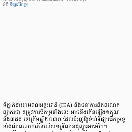
អំពី
ទីផ្សាររ៉ែកម្រ
ទីភ្នាក់ងារថាមពលអន្តរជាតិ (IEA) និងធនាគារពិភពលោក
ព្យាករថា តម្រូវការរ៉ែកម្រទាំងនេះ អាចនឹងកើនឡើង១គុណ
នឹង៣ដង នៅត្រឹមឆ្នាំ២០៣០ ដែលជំរុញឱ្យទំហំទីផ្សាររ៉ែកម្រទូ
ទាំងពិភពលោកកើនលើស១ទ្រីលានដុល្លារអាម៉េរិក។