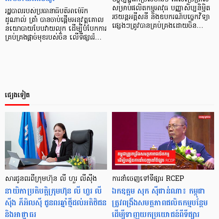
សម្រាប់ផលិតកម្មអាវុធ បញ្ញាសិប្បនិម្មិត
រដ្ឋបាលរបស់ប្រធានាធិបតីអាម៉េរិក
រថយន្តអគ្គីសនី និងឧបករណ៍បច្ចេកវិទ្យា
ដូណាល់ ត្រាំ បានចាប់ផ្ដើមអនុវត្តគោល
ផ្សេងៗត្រូវបានគ្រប់គ្រងដោយចិន…
នយោបាយបែបវាយលុក ដើម្បីបំបែកការ
គ្រប់គ្រងផ្ដាច់មុខរបស់ចិន លើទីផ្សាររ៉…
ផ្សេងទៀត
សារជូនពរពីក្រុមហ៊ុន លី ហួរ លីស៊ីង
ការនាំចេញទៅទីផ្សារ RCEP
នាយិកា​ប្រតិបត្តិ​ក្រុមហ៊ុន លី ហួរ លី
ឯកឧត្តម សុក ស៊ីផាន់ណា៖ កម្ពុជា
ស៊ីង ភីអិលស៊ី ជូនពរ​ឆ្នាំថ្មីដល់​អតិថិជន​
ត្រូវពង្រឹងសមត្ថភាពផលិតកម្មបន្ថែម
និង​អាជ្ញាធរ
ដើម្បីទាញយកប្រយោជន៍ពីទីផ្សារ