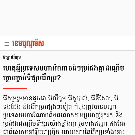
ទីផ្សាររ៉ែកម្រ
ហេតុអ្វីប្រទេសមហាអំណាចធំៗប្រជែងគ្នាដណ្តើម
ក្តោបក្តាប់ទីផ្សាររ៉ែកម្រ?
រ៉ែកម្ររួមមានដូចជា រ៉ែលីចូម រ៉ែកូបាល់, រ៉ែនីគែល, រ៉ែ
ទង់ដែង និងរ៉ែកម្រផ្សេងៗទៀត កំពុងត្រូវបានបណ្ដា
ប្រទេសមហាអំណាចពិភពលោកតាមប្រមាញ់រុករក និង
ប្រជែងដណ្ដើមទីផ្សារយ៉ាងខ្លាំងក្លា រួមទាំងឥណ្ឌា ផងដែរ
ជាពិសេសនៅទ្វីបអាហ្វ្រិក ដោយសារតែរ៉ែកម្រទាំងនោះ