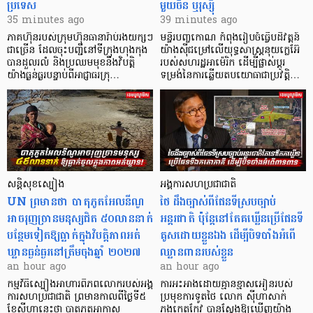
ប្រទេស
មួយចិន ឬរុស្ស៊ី
35 minutes ago
39 minutes ago
ភាគហ៊ុនរបស់ក្រុមហ៊ុនធានារ៉ាប់រងយក្សៗ
មន្ទីរបញ្ចកោណ កំពុងរៀបចំធ្វើបដិវត្តន៍
ជាច្រើន ដែលចុះបញ្ជីនៅទីក្រុងហុងកុង
យ៉ាងស៊ីជម្រៅលើយុទ្ធសាស្ត្រនុយក្លេអ៊ែ
បានដួលរលំ និងប្រឈមមុខនឹងវិបត្តិ
របស់សហរដ្ឋអាម៉េរិក ដើម្បីផ្លាស់ប្តូរ
យ៉ាងធ្ងន់ធ្ងរបន្ទាប់ពីអាជ្ញាធរក្រុ…
ទម្រង់នៃការឆ្លើយតបយោធាជាប្រវត្តិ…
សន្តិសុខស្បៀង
អង្គការសហប្រជាជាតិ
UN ព្រមានថា បាតុភូតអែលនីណូ
ថៃ ដឹងច្បាស់ពីផែនទីស្របច្បាប់
អាចរុញច្រានមនុស្សជិត ៥០លាននាក់
អន្តរជាតិ ប៉ុន្តែនៅតែគឃ្លើនប្រើផែនទី
បន្ថែមទៀតឱ្យធ្លាក់ក្នុងវិបត្តិ​ភាពអត់
គូសដោយខ្លួនឯង ដើម្បីបិទបាំងអំពើ
ឃ្លានធ្ងន់ធ្ងរនៅត្រឹមចុងឆ្នាំ ២០២៧
ឈ្លានពានរបស់ខ្លួន
an hour ago
an hour ago
កម្មវិធីស្បៀងអាហារពិភពលោករបស់អង្គ
ការអះអាងដោយគ្មានខ្មាសអៀនរបស់
ការសហប្រជាជាតិ ព្រមាន​កាលពីថ្ងៃទី៥
ប្រមុខការទូតថៃ លោក ស៊ីហាសាក់
ខែសីហានេះថា បាតុភូតអាកាស
ភួងកេតកែវ បានស្តែងឱ្យឃើញយ៉ាង