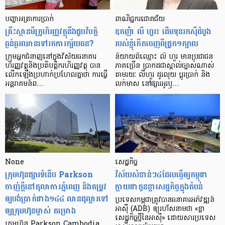
បញ្ហា​អត្រា​ការប្រាក់
ពាណិជ្ជករជោគជ័យ
គ្រឹះស្ថាន​មីក្រូ​ហិរញ្ញវត្ថុ​នឹង​ជួប​វិបត្តិ​
ឧកញ៉ា លី ហួរ៖ ដើមទុនរកស៊ីដំបូង
ធ្ងន់ធ្ងរ​ឈាន​ទៅ​រក​ការ​ក្ស័យធន?
របស់ខ្ញុំកើតចេញពីជ្រូក១ក្បាល
ក្រុម​អ្នក​ជំនាញ​នៅ​ក្នុង​វិស័យ​ធនាគារ
និយាយ​ពី​ឈ្មោះ លី ហួរ មាន​ប្រជាជន​
ហិរញ្ញវត្ថុ​និង​ប្រតិបត្តិករ​ហិរញ្ញ​វត្ថុ បាន​​
ភាគ​ច្រើន ប្រាកដ​ជា​ស្គាល់​ច្បាស់​ណាស់
លើក​ឡើង​ប្រហាក់​ប្រហែល​គ្នា​ថា ការ​ធ្វើ​
តាមរយៈ លីហួរ ដូរ​លុយ ប្តូរ​បា្រក់ និង​
អន្តរាគមន៍​ព…
លក់​មាស នៅ​ផ្សារ​អូរ​ឫ…
None
សេដ្ឋកិច្ច​
ក្រុមហ៊ុនផ្សារទំនើប Parkson
វិស័យ​សំខាន់ៗ​៤​ដែល​ធ្វើ​ឲ្យ​កម្ពុជា​
ចាញ់ក្ដីនៅតុលាការភ្នំពេញ និងតម្រូវ
ក្លាយ​ជា​កូន​ខ្លា​សេដ្ឋកិច្ច​ក្នុង​តំបន់
ឲ្យបង់ប្រាក់ជាង១៤៤ លានដុល្លារទៅ
ប្រទេស​កម្ពុជា​ត្រូវ​បាន​ធនាគារ​អភិវឌ្ឍន៍​
ឲ្យក្រុមហ៊ុនម្ចាស់ គម្រោង
អាស៊ី (ADB) ឲ្យ​រហ័ស​នាមថា «ខ្លា​
សេដ្ឋកិច្ច​ថ្មី​នៃ​អាស៊ី» ដោយសារ​ប្រទេស​
ក្រុមហ៊ុន Parkson Cambodia