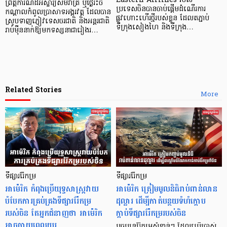
Eastern Airlines របស់
ព្រឹត្តិការណ៍ដ៏អស្ចារ្យសមរាត្រី ឬថ្ងៃរះចំ
ប្រទេសចិនបានចាប់ផ្តើមដំណើរការ
កណ្ដាលកំពូលប្រាសាទអង្គរវត្ត ដែលបាន
ផ្លូវហោះហើរថ្មីរបស់ខ្លួន ដែលតភ្ជាប់
ស្រូបទាញភ្ញៀវទេសចរជាតិ និងអន្តរជាតិ
ទីក្រុងសៀងហៃ និងទីក្រុង…
រាប់ម៉ឺននាក់ឱ្យមកទស្សនាជារៀងរ…
Related Stories
More
ទីផ្សាររ៉ែកម្រ
ទីផ្សាររ៉ែកម្រ
អាម៉េរិក កំពុងប្រើយុទ្ធសាស្ត្រវាយ
អាម៉េរិក ត្រៀមមូលនិធិរាប់ពាន់លាន
បំបែកការគ្រប់គ្រងទីផ្សាររ៉ែកម្រ
ដុល្លារ ដើម្បីកាត់បន្ថយទំហំក្តោប
របស់ចិន តែអ្នកជំនាញថា អាម៉េរិក
ក្តាប់ទីផ្សាររ៉ែកម្ររបស់ចិន
អាចចាយពេលយូរ
បច្ចុប្បន្នរ៉ែកម្រសំខាន់ៗ ដែលប្រើប្រាស់