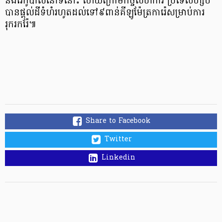
និងរ៉ែកូបាល់នៅទីនោះ ហើយក្រោមកិច្ចសហការ ប្រទេសហ្សំប៊ី
បានផ្ដល់ដីទំហំរហូតដល់ទៅ៩ពាន់គីឡូម៉ែត្រការ៉េសម្រាប់ការ
រុករករ៉ែ៕
Share to Facebook
Twitter
Linkedin