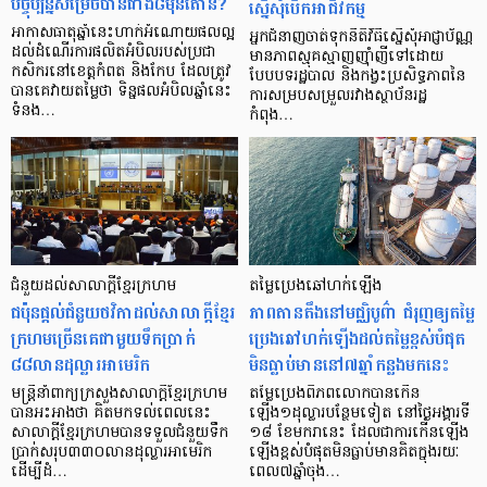
បច្ចុប្បន្នសម្រេចបានជាង៨ម៉ឺនតោន?
ស្នើសុំបើកអាជីវកម្ម
អាកាសធាតុឆ្នាំនេះហាក់អំណោយផលល្អ
អ្នកជំនាញចាត់ទុកនីតិវិធីស្នើសុំអាជ្ញាប័ណ្ណ
ដល់ដំណើរការផលិតអំបិលរបស់ប្រជា
មានភាពស្មុគស្មាញញ៉ាំញីទៅដោយ
កសិករនៅខេត្តកំពត និងកែប ដែលត្រូវ
បែបបទរដ្ឋបាល និងកង្វះប្រសិទ្ធភាពនៃ
បានគេវាយតម្លៃថា ទិន្នផលអំបិលឆ្នាំនេះ
ការសម្របសម្រួលរវាងស្ថាប័នរដ្ឋ
ទំនង…
កំពុង…
ជំនួយដល់សាលាក្ដីខ្មែរក្រហម
តម្លៃប្រេងឆៅហក់ឡើង
ជប៉ុនផ្ដល់ជំនួយថវិកាដល់សាលាក្ដីខ្មែរ
ភាពតានតឹងនៅមជ្ឈិបូព៌ា ជំរុញឲ្យតម្លៃ
ក្រហមច្រើនគេជាមួយទឹកប្រាក់
ប្រេងឆៅហក់ឡើងដល់តម្លៃខ្ពស់បំផុត
៨៨លានដុល្លារអាមេរិក
មិនធ្លាប់មាននៅ៧ឆ្នាំកន្លងមកនេះ
មន្ត្រីនាំពាក្យក្រសួងសាលាក្ដីខ្មែរក្រហម
តម្លៃប្រេងពិភពលោកបានកើន
បានអះអាងថា គិតមកទល់ពេលនេះ
ឡើង១ដុល្លារបន្ថែមទៀត នៅថ្ងៃអង្គារទី
សាលាក្ដីខ្មែរក្រហមបានទទួលជំនួយទឹក
១៨ ខែមករានេះ ដែលជាការកើនឡើង
ប្រាក់សរុប៣៣០លានដុល្លារអាមេរិក
ឡើងខ្ពស់បំផុតមិនធ្លាប់មានគិតក្នុងរយៈ
ដើម្បីដំ…
ពេល៧ឆ្នាំចុង…