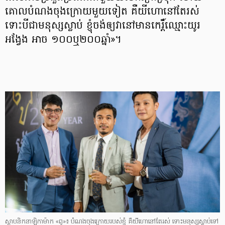
គោលបំណងចុងក្រោយមួយទៀត គឺយីហោនៅតែរស់
ទោះបីជាមនុស្សស្លាប់ ខ្ញុំចង់ឲ្យវានៅមានកេរ្តិ៍ឈ្មោះយូរ
អង្វែង អាច ១០០ឬ២០០ឆ្នាំ»។
ស្ថាបនិកនាឡិកាម៉ាក «ពូ»៖ បំណងចុងក្រោយរបស់ខ្ញុំ គឺយីហោនៅតែរស់ ទោះមនុស្សស្លាប់ទៅ