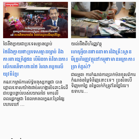
ថៃនឹងក្លាយជាប្រទេសគ្មានច្បាប់
យល់ដឹង​ពី​ហិរញ្ញ​វត្ថុ
ថៃនឹងក្លាយជាប្រទេសគ្មានច្បាប់ និង
ហេតុអ្វី​បាន​ជា​ធនាគារ​និង​គ្រឹះស្ថាន​
ការពារឧក្រិដ្ឋជន បើមិនចាត់វិធានការ
មីក្រូ​ហិរញ្ញវត្ថុ​នៅ​កម្ពុជា​មាន​អត្រា​ការ​
លើករណីទាហានថៃ រំលោភបូកលើ
ប្រាក់​ខ្ពស់?
យុវតីខ្មែរ
ជា​ធម្មតា ការ​កំណត់​ការ​ប្រាក់​មិន​ខុស​ពី​ការ​
កំណត់​តម្លៃ​ទំនិញ​នោះ​ទេ។ ប្រសិន​បើ​
គណៈកម្មាធិការសិទ្ធិមនុស្សកម្ពុជា បាន
ទិញ​​មក​ថ្លៃ តម្លៃ​លក់​ក៍​ត្រូវ​តែ​ថ្លៃ​ដែរ។
ថ្កោលទោសយ៉ាងដាច់អហង្ការចំពោះអំពើ
ឧទាហរ…
ជាបន្តបន្ទាប់របស់យោធាថៃ មកលើ
ពលរដ្ឋកម្ពុជា ដែលមានលក្ខណៈព្រៃផ្សៃ
ឃោរឃៅ …