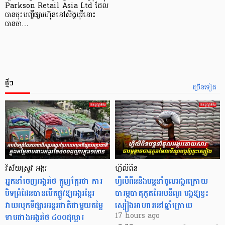
Parkson Retail Asia Ltd ដែល
បានចុះបញ្ចីផ្សារហ៊ុននៅសិង្ហបុរីនោះ
បានចា…
ថ្មីៗ
ច្រើនទៀត
វិស័យស្រូវ អង្ករ
ហ្វីលីពីន
អ្នកនាំចេញអង្ករថៃ ត្អូញត្អែរថា ការ
ហ្វីលីពីននឹងបន្តនាំចូលអង្ករក្រោយ
បិទព្រំដែនបានបើកផ្លូវឱ្យអង្ករខ្មែរ
បារម្ភបាតុភូតអែលនីណូ បង្កឱ្យខ្វះ
វាយលុកទីផ្សារអន្តរជាតិជាមួយតម្លៃ
ស្បៀងអាហារនៅឆ្នាំក្រោយ
ទាបជាងអង្ករថៃ ៤០០ដុល្លារ
17 hours ago