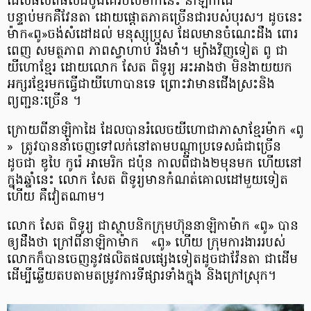
ដែលផលិតផលដំបូងគេរបស់ម៉ាកនេះ​ នាឡិកាដៃ
បន្ទាប់មកគឺវែនតា ដោយផ្តោតភាគច្រើនជារបស់បុរស។ ដូចនេះ
ម៉ាក«ពូ»ចង់សំដៅដល់ មនុស្សប្រុស ដែលមានចំណេះដឹង ពោរ
ពេញ សមត្ថភាព ភាពស្វាហាប់ រឹងមាំ។ ម្យ៉ាង​វិញទៀត​ ពូ ជា
យីហោខ្មែរ ដោយលោក សែត ពិទូរ្យ អះអាងថា មិនងាយយក
អក្សរខ្មែរមកធ្វើជាយីហោបានទេ ព្រោះវាមានជើងស្រះនិង
ព្យញ្ជនៈច្រើន ។
ក្រោយពី​នាឡិកាដៃ​ ដែលបាន​​រំលេច​​យីហោ​ ​ជា​​ភាសា​ខ្មែរ​​ម៉ាក «​ពូ​
» ​ត្រូវ​បាន​​នាំចេញ​ទៅលក់​នៅតាម​បណ្តា​ប្រទេស​ធំជាច្រើន​
ដូចជា ឌូបៃ​ កូរ៉េ អាមេរិក ជប៉ុន កាលពីជាង២មុនមក ហើយ​នៅ
ក្នុងឆ្នាំនេះ ​លោក សែត ពិទូរ្យមាន​កំណត់​គោលដៅ​មួយទៀត​
ហើយ គឺវៀតណាម។
លោក សែត ពិទូរ្យ ជា​ស្ថាបនិក​​ក្រុមហ៊ុន​​នាឡិកា​ម៉ាក «​ពូ​» បាន​
ឲ្យ​ដឹងថា ក្រៅពីនាឡិកា​ម៉ាក «​ពូ​» ហើយ ក្រុមការងារ​របស់​
លោក​ក៏បាន​ចេញ​​នូវ​​ផលិតផល​ផ្សេងទៀត ​ដូចជាវ៉ែនតា ជាដើម
ដើម្បី​ឆ្លើយតប​​តាម​​តម្រូវការ​​ទីផ្សារ​​ទាំង​ក្នុង និង​ក្រៅ​ស្រុក​។