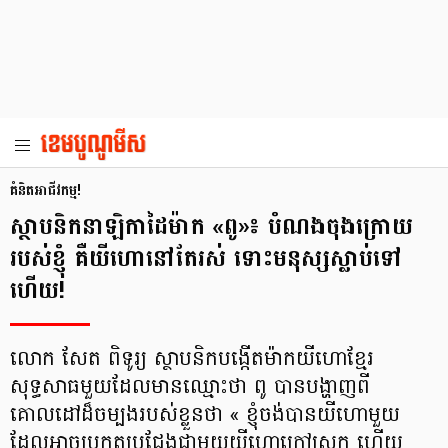
គំនិតអាជីវកម្ម!
ស្ថាបនិកនាឡិកាដៃម៉ាក «ពូ»៖ បំណងចុងក្រោយ
របស់ខ្ញុំ គឺយីហោនៅតែរស់ ទោះមនុស្សស្លាប់ទៅ
ហើយ!
លោក សែត ពិទូរ្យ ស្ថាបនិកបង្កើតម៉ាកយីហោខ្មែរ
សុទ្ធសាធមួយដែលមានឈ្មោះថា ពូ បានបង្ហាញពី
គោលដៅដ៏ចម្បងរបស់ខ្លួនថា « ខ្ញុំចង់បានយីហោមួយ
ដែលអាចប្រកួតប្រជែងជាមួយយីហោក្រៅស្រុក ហើយ