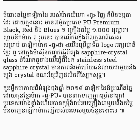
ចំពោះ​តម្លៃនាឡិកាដៃ របស់ម៉ាកយីហោ «​ពូ​» ​វិញ ក៏មិន​ធម្មតា
ដែរ ​ដោយក្នុងនោះ មាន​៧ម៉ូត ​ប្រភេទ PU Premium
Black, Red និង Blues ១ គ្រឿង​តម្លៃ ១.០០០ ដុល្លារ​។
ស្ថាបនិក​ម៉ាក ពូ រូបនេះ បាន​លើកឡើងពី​លក្ខណ​​ពិសេស​​​
សម្រាប់ នាឡិកា​​ម៉ាក «​ពូ​»ថា «​យើង​ប្រើ​​ប្លាទីន logo អក្សរ​ជាតិ​
ខ្មែរ ​ពូ​ នៅក្នុង​​ម៉ាស៊ីន​​កញ្ចក់​​ធ្វើ​ពី​ត្បូង sapphire-crystal
glass ចំណែក​​តួ​ខាង​​លើ​​ធ្វើ​ពី​ដែក stainless steel
sapphire crystal មាន​ភាព​រឹងមាំ​​ហើយ​​ធន់​លាយ​​ជាមួយ​នឹង​
ត្បូង crystal ខណៈ​ខ្សែ​​វិញ​​ផលិត​​ពី​​ស្បែក​សុទ្ធ​។
គួរ​រម្លឹកថា ​កាលពី​អំឡុង​ចុង​ឆ្នាំ​ ២០១៨ នាឡិកាដៃ​​ដ៏ប្រណីត​​ច្នៃ​​
ដោយ​​កូន​ខ្មែរ​ម៉ាក «​ពូ-PU» បាន​ទាក់ទាញ​​អ្នក​ប្រើ​​នៅ​ក្រៅ​
ប្រទេស​​យ៉ាង​ខ្លាំង​​​ហើយ​បាន​​កុម្ម៉ង់​រាប់រយ​​គ្រឿង​​ជាមួយ​​នឹង​តម្លៃ​
មិនចាញ់​នាឡិកាម៉ាក​ល្បី​របស់​បរទេស​មួយ​ចំនួននោះទេ ​៕