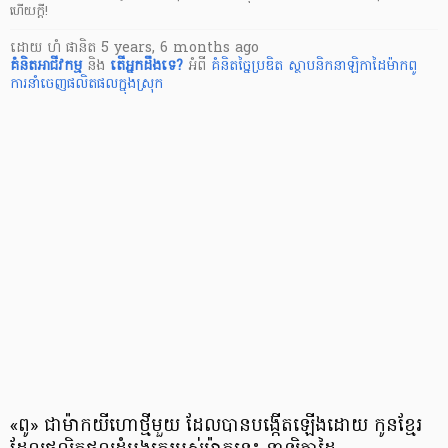
ហើយក្ដី!
ដោយ
ហំ ផានិត
5 years, 6 months ago
គំនិតអាជីវកម្ម
និង
តើ​អ្នក​ដឹងទេ?
អំពី
គំនិតច្នៃប្រឌិត
ស្ថាបនិកនាឡិកាដៃម៉ាកពូ
ការនាំចេញផលិតផលក្នុងស្រុក
«​ពូ​» ជាម៉ាកយីហោថ្មីមួយ ដែលបានបង្កើតឡើងដោយ កូនខ្មែរ