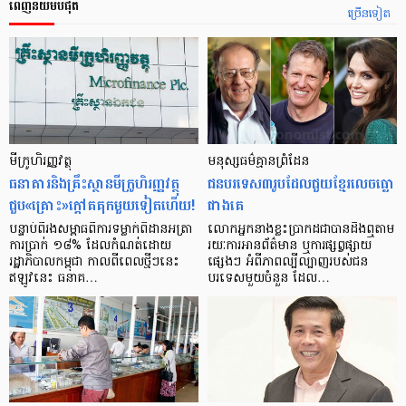
ពេញនិយមបំផុត
ច្រើនទៀត
មីក្រូ​ហិរញ្ញវត្ថុ
មនុស្ស​ធម៌​គ្មាន​ព្រំដែន
ធនាគារ​និង​គ្រឹះស្ថាន​មីក្រូ​ហិរញ្ញវត្ថុ​
ជន​បរទេស​៣​រូប​ដែល​ជួយ​ខ្មែរ​លេច​ធ្លោ​
ជួប«គ្រោះ»ក្តៅ​គគុក​មួយ​ទៀត​ហើយ!
ជាង​គេ
បន្ទាប់​ពី​រង​សម្ពាធ​​ពី​ការ​ទម្លាក់​ពិដាន​អត្រា​
លោកអ្នក​នាង​ខ្លះ​ប្រាកដ​ជា​បាន​​ដឹង​ឮ​តាម​
ការ​ប្រាក់ ១៨​% ដែល​កំណត់​ដោយ​
រយៈ​ការ​អាន​ព័ត៌មាន ឬ​ការ​ផ្សព្វផ្សាយ​
រដ្ឋាភិបាល​កម្ពុជា កាល​ពី​ពេល​ថ្មីៗ​នេះ
ផ្សេងៗ អំពី​ភាព​ល្បីល្បាញ​របស់​ជន​
ឥឡូវ​នេះ ធនាគ…
បរទេស​មួយ​ចំនួន ដែល…