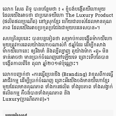
លោក សែត ពិទូ បានបន្ថែមថា ៖ «​ ខ្ញុំចង់បង្កើត​យីហោមួយ
ដែលយើង​អាចថា ជាប្រភេទ​យីហោ The Luxury Product
(ផលិតផល​ប្រណីត) នៅស្រុកខ្មែរ ហើយជា​​របស់​​ដែលមាន​​គុណ
ភាព ​ដែលយើង​អាចប្រកួតប្រជែង​ជាមួយ​បរទេសបាន»។
សហគ្រិនរូបនេះ បានបន្តទៀតថា សម្រាប់​ការបង្កើត​ម៉ាកយីហោ​
មួយត្រូវការ​ពេល​យ៉ាងហោចណាស់ក៏ ៥ឆ្នាំដែរ ដើម្បី​កសាង​
ម៉ាកយីហោនេះ ឲ្យរឹងមាំ និងល្បីល្បាញ តួយ៉ាង​​ម៉ាក «​ពូ​» មិន
ទាន់អាចថា មានប្រាក់ចំណេញ​នៅឡើយទេ ព្រោះទើបតែ​បាន
បង្កើត​កាលពីខែ តុលា ឆ្នាំ២០១៨ប៉ុណ្ណោះ។
លោកបញ្ជាក់ថា «ការធ្វើប្រេនឌីង (Branding) វាខុស​ពីការធ្វើ​
អាជីវកម្ម ដើម្បី​ប្រាក់ចំណេញ​ ព្រោះអី​យើងចង់​មាន​យីហោខ្មែរ​
មួយដែល​មាន​គុណភាព ទាំងការផលិត ទាំងរូបភាព ទាំងសង្វាក់
ផលិតកម្ម គឺចង់បាន​ទាំង​គុណភាព និង
Luxury(ប្រណីតភាព)»។
អត្ថបទពិសេស!