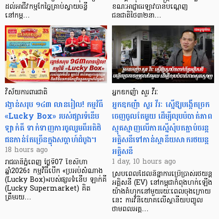
ដល់អាជីវកម្មកែច្នៃគ្រាប់ស្វាយចន្ទី
ខណៈអាជ្ញាធរឡាវបានបណ្តេញ
នៅកម្ព…
ជនជាតិថៃ៣២នា…
វិស័យការពារជាតិ
អ្នកឧកញ៉ា សួរ វីរៈ
រង្វាន់សរុប ១៤៣ លានរៀល! កម្មវិធី
អ្នកឧកញ៉ា សួរ វីរៈ ស្នើឱ្យបង្កើតច្រក
«Lucky Box» របស់ផ្សារទំនើប
ចេញចូលតែមួយ ដើម្បីលុបបំបាត់ភាព
ឡាក់គី ទាក់ទាញការចូលរួមពីអតិថិ
ស្មុគស្មាញលើការស្នើសុំបតភ្ជាប់ចរន្ត
ជនកាន់តែច្រើនក្នុងសប្តាហ៍ដំបូង។
អគ្គិសនីទៅកាន់ស្ថានីយសាករថយន្ត
អគ្គិសនី
18 hours ago
1 day, 10 hours ago
រាជធានីភ្នំពេញ ថ្ងៃទី07 ខែសីហា
ឆ្នាំ2026៖ កម្មវិធីបើក «ប្រអប់សំណាង
ស្របពេលដែលនិន្នាការប្រើប្រាស់រថយន្ត
(Lucky Box)»របស់ផ្សារទំនើប ឡាក់គី
អគ្គិសនី (EV) នៅកម្ពុជាកំពុងហក់ឡើង
(Lucky Supermarket) គិត
យ៉ាងគំហុកនៅមួយរយៈពេលចុងក្រោយ
ត្រឹមរយ…
នេះ ការវិនិយោគលើស្ថានីយបញ្ចូល
ថាមពលអគ្គ…