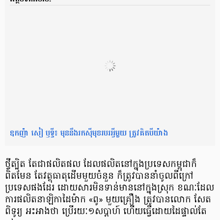
ឧកញ៉ា សៀ ឫទ្ធី៖ មុន​នឹង​រក​ស៊ី​មុខ​របរ​អ្វី​មួយ ត្រូវ​គិត​បី​យ៉ាង
ថ្វីត្បិត តែជាផលិតផល ដែលផលិត​នៅក្នុង​ប្រទេសកម្ពុជា​ក៏
ពិតមែន តែ​វត្ថុធាតុដើម​មួយ​ចំនួន ក៏ត្រូវបាន​នាំចូល​ពីក្រៅ
ប្រទេស​ផងដែរ ដោយសារ​មិនទាន់​មាន​នៅក្នុងស្រុក ខណៈដែល
ការផលិតនាឡិកាដៃ​ម៉ាក «​ពូ​» មួយគ្រឿង ត្រូវបាន​លោក សែត
ពិទូរ្យ អះអាងថា ប្រើរយៈ​១សប្តាហ៍ ហើយធ្វើដោយ​ដៃ​ផ្ទាល់តែ