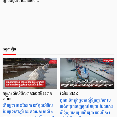
ស្លាប់ដំបូងហើយរាប់ចាប់…
ផ្សេងទៀត
កម្ពុជាផលិតអំបិលបានជាង៨ម៉ឺនតោន
វិស័យ SME
ហើយ
អ្នកផលិតក្នុងស្រុកស្នើឱ្យរដ្ឋាភិបាល
តើកម្ពុជាមានផែនការនាំចូលអំបិល
បង្កើតច្រកចេញចូលតែមួយ ដែលមាន
ដែរឬទេនៅឆ្នាំនេះ ខណៈការផលិត
សិទ្ធិស្វ័យសម្រេចពិតប្រាកដលើការ