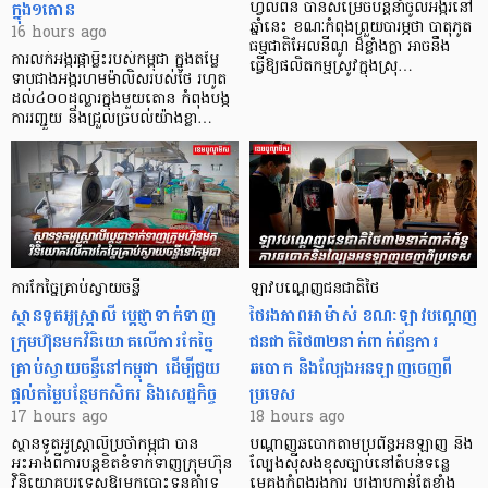
ក្នុង១តោន
ហ្វីលីពីន បាន​សម្រេចបន្តនាំចូលអង្ករនៅ
ឆ្នាំនេះ ខណៈកំពុងព្រួយបារម្ភថា បាតុភូត
16 hours ago
ធម្មជាតិអែលនីណូ ដ៏ខ្លាំងក្លា​ អាចនឹង
ការលក់អង្ករផ្កាម្លិះរបស់កម្ពុជា ក្នុងតម្លៃ
ធ្វើឱ្យផលិតកម្មស្រូវក្នុងស្រុ…
ទាបជាងអង្ករហមម៉ាលិសរបស់ថៃ រហូត
ដល់៤០០ដុល្លារក្នុងមួយតោន កំពុងបង្ក
ការរញ្ជួយ និងជ្រួលច្របល់យ៉ាងខ្លា…
ការកែច្នៃគ្រាប់ស្វាយចន្ទី
ឡាវបណ្តេញជនជាតិថៃ
ស្ថានទូតអូស្ត្រាលី ប្តេជ្ញាទាក់ទាញ
ថៃរងភាពអាម៉ាស់ ខណៈឡាវបណ្តេញ
ក្រុមហ៊ុនមក​វិនិយោគលើការកែច្នៃ
ជនជាតិថៃ៣២នាក់ពាក់ព័ន្ធការ
គ្រាប់ស្វាយចន្ទីនៅកម្ពុជា ដើម្បីជួយ
ឆបោក និងល្បែងអនឡាញចេញពី
ផ្តល់តម្លៃបន្ថែមកសិករ និងសេដ្ឋកិច្ច
ប្រទេស
17 hours ago
18 hours ago
ស្ថានទូតអូស្ត្រាលីប្រចាំកម្ពុជា បាន
បណ្តាញឆបោកតាមប្រព័ន្ធអនឡាញ និង
អះអាងពីការបន្តខិតខំទាក់ទាញក្រុមហ៊ុន
ល្បែងស៊ីសងខុសច្បាប់នៅតំបន់ទន្លេ
វិនិយោគបរទេសឱ្យមកបោះទុនគាំទ្រ
មេគង្គកំពុងរងការ បង្ក្រាប​កាន់តែខ្លាំង