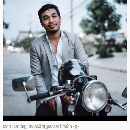
លោក សែត ពិទូរ្យ ជា​ស្ថាបនិក​​ក្រុមហ៊ុន​​នាឡិកា​ម៉ាក «​ពូ​»