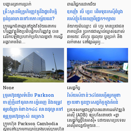
បញ្ហា​អត្រា​ការប្រាក់
ពាណិជ្ជករជោគជ័យ
គ្រឹះស្ថាន​មីក្រូ​ហិរញ្ញវត្ថុ​នឹង​ជួប​វិបត្តិ​
ឧកញ៉ា លី ហួរ៖ ដើមទុនរកស៊ីដំបូង
ធ្ងន់ធ្ងរ​ឈាន​ទៅ​រក​ការ​ក្ស័យធន?
របស់ខ្ញុំកើតចេញពីជ្រូក១ក្បាល
ក្រុម​អ្នក​ជំនាញ​នៅ​ក្នុង​វិស័យ​ធនាគារ
និយាយ​ពី​ឈ្មោះ លី ហួរ មាន​ប្រជាជន​
ហិរញ្ញវត្ថុ​និង​ប្រតិបត្តិករ​ហិរញ្ញ​វត្ថុ បាន​​
ភាគ​ច្រើន ប្រាកដ​ជា​ស្គាល់​ច្បាស់​ណាស់
លើក​ឡើង​ប្រហាក់​ប្រហែល​គ្នា​ថា ការ​ធ្វើ​
តាមរយៈ លីហួរ ដូរ​លុយ ប្តូរ​បា្រក់ និង​
អន្តរាគមន៍​ព…
លក់​មាស នៅ​ផ្សារ​អូរ​ឫ…
None
សេដ្ឋកិច្ច​
ក្រុមហ៊ុនផ្សារទំនើប Parkson
វិស័យ​សំខាន់ៗ​៤​ដែល​ធ្វើ​ឲ្យ​កម្ពុជា​
ចាញ់ក្ដីនៅតុលាការភ្នំពេញ និងតម្រូវ
ក្លាយ​ជា​កូន​ខ្លា​សេដ្ឋកិច្ច​ក្នុង​តំបន់
ឲ្យបង់ប្រាក់ជាង១៤៤ លានដុល្លារទៅ
ប្រទេស​កម្ពុជា​ត្រូវ​បាន​ធនាគារ​អភិវឌ្ឍន៍​
ឲ្យក្រុមហ៊ុនម្ចាស់ គម្រោង
អាស៊ី (ADB) ឲ្យ​រហ័ស​នាមថា «ខ្លា​
សេដ្ឋកិច្ច​ថ្មី​នៃ​អាស៊ី» ដោយសារ​ប្រទេស​
ក្រុមហ៊ុន Parkson Cambodia
អាស៊ី​អាគ្នេយ៍​មួយ​ន…
ស្ថិតនៅក្រោមការគ្រប់គ្រងរបស់ក្រុមហ៊ុន