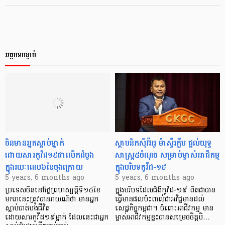
អត្ថបទបន្ទាប់
ចិនមានអ្នកស្លាប់ម្នាក់
ស្ថាបនិកស៊ីអ៊ីអូ ម៉ាស្ទឺរក្លឹប ផ្ដល់យុទ្ធ
ដោយសារកូវីដ១៩ជាលើកដំបូង
សាស្ត្រ៥ចំណុច សម្រាប់ម្ចាស់អាជីកម្ម
ក្នុងរយៈពេល៦ខែចុងក្រោយ
ក្នុងបរិបទកូវីដ-១៩
5 years, 6 months ago
5 years, 6 months ago
ប្រទេសចិននៅថ្ងៃព្រហស្បត្តិទី១៤ខែ
ក្នុងបរិបទដែលជំងឺកូវីដ-១៩ ពិតជាបាន
មករានេះត្រូវបានរាយណ៍ថា មានអ្នក
ធ្វើមានផលប៉ះពាល់ជាអវិជ្ជមានដល់
ស្លាប់បាត់បង់ជីវិត
សេដ្ឋកិច្ចកម្ពុជា។ ចំពោះអាជីវកម្ម មាន
ដោយសារកូវីដ១៩ម្នាក់ ដែលនេះជាអ្នក
ម្ចាស់អាជីវកម្មខ្លះបានសម្រេចចិត្តបិ…