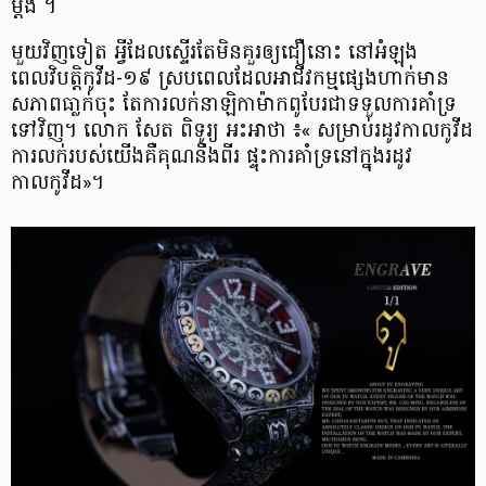
ម្តង ។
មួយវិញទៀត អ្វីដែលស្ទើរតែមិនគួរឲ្យជឿនោះ នៅអំឡុង
ពេលវិបត្តិកូវីដ-១៩ ស្របពេលដែលអាជីវកម្មផ្សេងហាក់មាន
សភាពធា្លក់ចុះ តែការលក់នាឡិកាម៉ាកពូបែរជាទទួលការគាំទ្រ
ទៅវិញ។ លោក សែត ពិទូរ្យ អះអាថា ៖« សម្រាប់រដូវកាលកូវីដ
ការលក់របស់យើងគឺគុណនឹងពីរ ផ្ទុះការគាំទ្រនៅក្នុងរដូវ
កាលកូវីដ»។