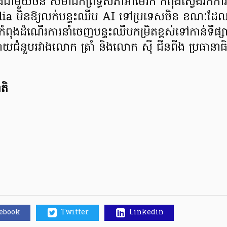
ជាមួយចិន សមាជិកព្រឹទ្ធសភាអាម៉េរិក កំពុងស្វែងរកការរា
vidia មិនឱ្យលក់បន្ទះឈីប AI ទៅប្រទេសចិន ខណៈដែលក
ពុងដំណើរការនាំចេញបន្ទះឈីបកម្រិតខ្ពស់ទៅកាន់ទីផ្
ោយជំនួបរវាងលោក ត្រាំ និងលោក ស៊ី ជីនពីង ប្រធានាធិ
តិ
cebook
Twitter
Linkedin