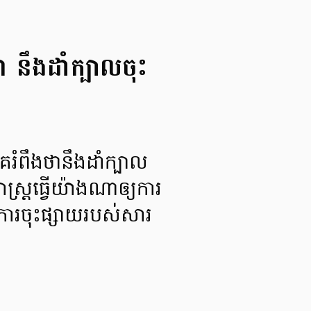
ា នឹងដាំក្បាលចុះ
គេរំពឹងថានឹងដាំក្បាល
ស្ត្រធ្វើយ៉ាងណាឲ្យការ
ការចុះផ្សាយរបស់សារ