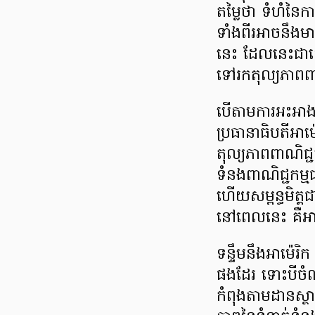
តម្លៃថា ទំហំនៃក
ទាំងពីរអាចនឹងមានក
នេះ ដែលនេះជាគោ
ទៅរកតុល្យភាពពា
បើតាមការអះអាង
ប្រធានាធិបតីអា
តុល្យភាពពាណិជ្
ទំនងពាណិជ្ជកម្មជ
ហើយសម្ពន្ធមិត្តជ
នៅពេលនេះ គឺអាម៉
ទន្ទឹមនឹងអាម៉េរិក
ផងដែរ ទោះបីចំណង
កំពុងតាមដានស្ថ