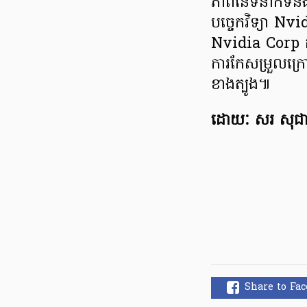
ភាពនៃទំនាក់ទំនង
បច្ចេកវិទ្យា N
Nvidia Corp កំ
ការកែសម្រួលក្រ
ខាងត្បូង​៕
ដោយៈ សរ សុជា
Share to Fa