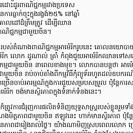
ារដោះដូរពាណិជ្ជកម្មរវាងប្រទេស
ារធ្លាក់ចុះក្នុងរង្វង់២៥% នៅឆ្នាំ
លដៅដ៏ត្រឹមត្រូវ ដើម្បីឈាន
ណិជ្ជកម្មជាមួយចិន។
របស់តំណាងពាណិជ្ជកម្មអាម៉េរិករូបនេះ គោលនយោបាយ
ម៉េរិក លោក ដូណាល់ ត្រាំ កំពុងជួយអាម៉េរិកឈានទ
ជកម្មជាមួយចិន នាពេលខាងមុខ។ លោកបានបន្តថា អាម៉េរ
ាមួយចិន រាប់ចាប់តាំងពីកម្មវិធីកុំព្យូទ័ររហូតដល់ឧបករណ
ាច្រើនចាប់អារម្មណ៍ក្នុងការជួយសម្របសម្រួល ប៉ុន្តែការសម
េរិក ចង់មានស្ថិរភាពក្នុងទំនាក់ទំនងនេះ។
 ក៏ត្រូវការជំរុញការផលិតទំនិញយុទ្ធសាស្ត្ររបស់ខ្លួនរួមទា
មិត្តភាពជាមួយចិន ឥឡូវនេះ ហាក់មានស្ថិរភាព ប៉ុន្តែទ
ានភាពជារៀងរាល់ថ្ងៃ។ យ៉ាងណាមិញស្របពេលលោក ហ្គ្រ