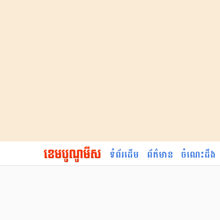
ទំព័រដើម
ព័ត៌មាន
ចំណេះដឹង