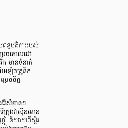
ពន្ធបដិការរបស់
ៅសម្រេចគោលដៅ
ិក មានទំនាក់
៍អេឡិចត្រូនិក
្រេចចិត្ត
ំងរ៉ែសំខាន់ៗ
ីក្រុងវ៉ាស៊ីនតោន
ៀ និយាយពីស្ថិរ