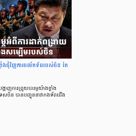
្ភខ្លាំងជុំវិញការចល័តទ័ពរបស់ចិន តែ
្ហាញការព្រួយបារម្ភយ៉ាងខ្លាំង
រទេសចិន បានបញ្ជូននាវាកងទ័ពជើង