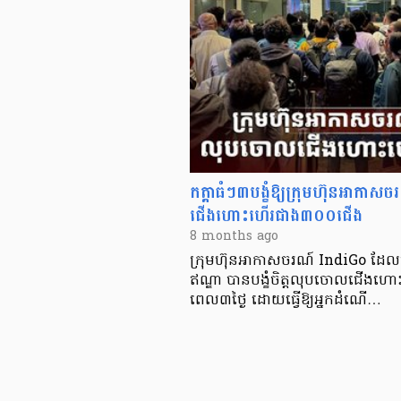
កត្តាធំៗ៣បង្ខំឱ្យក្រុមហ៊ុនអា
ជើងហោះហើរជាង៣០០ជើង
8 months ago
ក្រុមហ៊ុនអាកាសចរណ៍ IndiGo ដែលជ
ឥណ្ឌា បានបង្ខំចិត្តលុបចោលជើងហ
ពេល៣ថ្ងៃ ដោយធ្វើឱ្យអ្នកដំណើ…