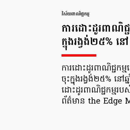
វិស័យពាណិជ្ជកម្ម
ការដោះដូរពាណិជ្ជក
ក្នុងរង្វង់២៥% នៅឆ
ការដោះដូរពាណិជ្ជកម្មទ
ចុះក្នុងរង្វង់២៥% នៅឆ
ដោះដូរពាណិជ្ជកម្មរប
ព័ត៌មាន the Edge 