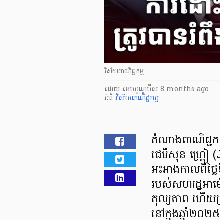
វិស័យពាណិជ្ជកម្ម
ដោយ
​ ខេមបូណូមីស
8 months ago
អំពី
វិស័យពាណិជ្ជកម្ម
តំណាងពាណិជ្ជកម
ជេមីសុន ហ្គ្រ
អះអាងកាលពីថ្ងៃទី
របស់សហរដ្ឋអាម៉េ
តុល្យភាព ហើយប្
នៅក្នុងឆ្នាំ២០២