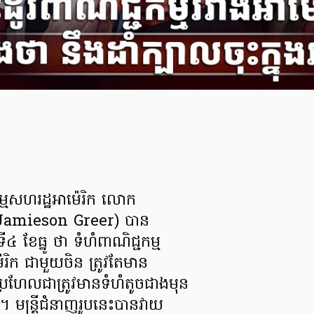
្មសហរដ្ឋអាម៉េរិក លោក
ៀ (Jamieson Greer) បាន
៤ ខែធ្នូ ថា ទំហំពាណិជ្ជកម្ម
រិក ជាមួយចិន ត្រូវតែមាន
រហែលជាត្រូវមានទំហំតូចជាងមុន
៥។ មន្ត្រីជំនាញរូបនេះបានវាយ