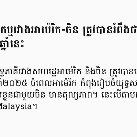
ម្មរវាងអាម៉េរិក-ចិន ត្រូវបានរំពឹងថ
្នាំនេះ
្វេភាគីរវាងសហរដ្ឋអាម៉េរិក និងចិន ត្រូវបាន
្នាំ២០២៥ ចំពេលអាម៉េរិក កំពុងរៀបចំយុទ្ធសា
ស់ខ្លួនជាមួយចិន មានតុល្យភាព។ នេះបើតាម
Malaysia។