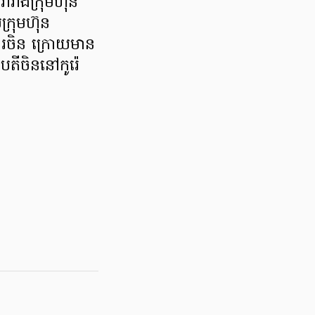
រាំងក្រុមហ៊ុន
្រុមហ៊ុន
សារចិន ក្រោយមាន
បតីចិននៅកូរ៉េ