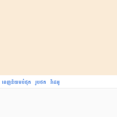
ពេញនិយមបំផុត
រូបថត
វីដេអូ