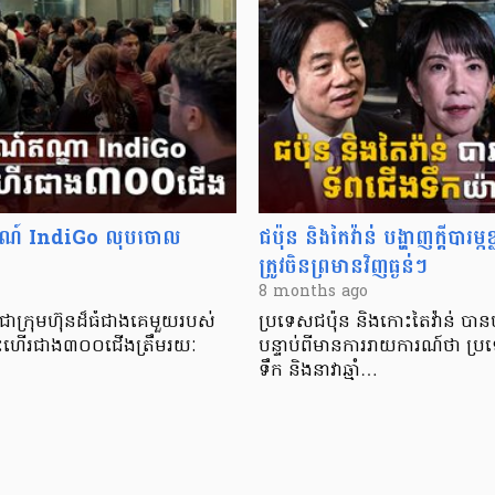
កាសចរណ៍ IndiGo លុបចោល
ជប៉ុន និងតៃវ៉ាន់ បង្ហាញក្ដីបារម
ត្រូវចិនព្រមានវិញធ្ងន់ៗ
8 months ago
ាក្រុមហ៊ុនដ៏ធំជាងគេមួយរបស់
ប្រទេសជប៉ុន និងកោះតៃវ៉ាន់ បានបង
ោះហើរជាង៣០០ជើងត្រឹមរយៈ
បន្ទាប់ពីមានការរាយការណ៍ថា ប្
ទឹក និងនាវាឆ្មាំ…