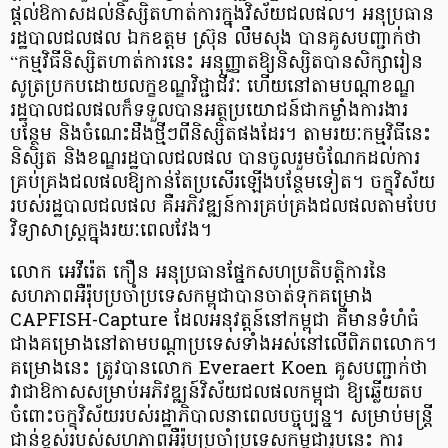
ផ្ដល់ឱកាសដល់និស្សិតហាត់ការក្នុងវិស័យជលផល។ អនុប្រធាន
រដ្ឋបាលជលផល ឯកឧត្តម ស្រ៊ុន លឹមសុង បានគូសបញ្ជាក់ថា
“កម្មវិធីនិស្សិតហាត់ការនេះ អនុញ្ញាតឱ្យនិស្សិតបានសិក្សារៀន
សូត្រប្រកបដោយលក្ខខណ្ឌវិជ្ជាជីវៈ ហើយនៅតាមបណ្តាខណ្ឌ
រដ្ឋបាលជលផលក៏ទទួលបានអត្ថប្រយោជន៍ជាកម្លាំងការងារ
បន្ថែម និងចំណេះដឹងថ្មីៗពីនិស្សិតផងដែរ។ តាមរយៈកម្មវិធីនេះ
និសិ្សត និងខណ្ឌរដ្ឋបាលជលផល បានចូលរួមចំណែកដល់ការ
គ្រប់គ្រងជលផលឱ្យកាន់តែប្រសើរឡើងបន្ថែមទៀត។ ចក្ខុវិស័យ
របស់រដ្ឋបាលជលផល គឺអភិវឌ្ឍន៍ការគ្រប់គ្រងជលផលតាមបែប
វិទ្យាសាស្ត្រក្នុងរយៈពេលវែង។
លោក អេវីរ៉េត កឿន អនុប្រធានផ្នែកសហប្រតិបត្តិការនៃ
សហភាពអឺរ៉ុបប្រចាំប្រទេសកម្ពុជាបានចាត់ទុកគម្រោង
CAPFISH-Capture ដែលអនុវត្តន៍នៅកម្ពុជា គឺមានទំហំធំ
ជាងគម្រោងនៅតាមបណ្ដាប្រទេសទាំងអស់នៅលើពិភពលោក។
គម្រោងនេះ ត្រូវបានលោក Everaert Koen គូសបញ្ជាក់ថា
វាជាឱកាសសម្រាប់អភិវឌ្ឍន៍វិស័យជលផលកម្ពុជា ឱ្យឆ្លើយតប
ចំពោះចក្ខុវិស័យរបស់រដ្ឋាភិបាលនាពេលបច្ចុប្បន្ន។ សម្រាប់មន្រ្តី
ជាន់ខ្ពស់របស់សហភាពអឺរ៉ុបប្រចាំប្រទេសកម្ពុជារូបនេះ ការ