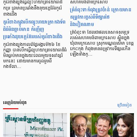
កូរ៉េខាងត្បូងធ្វើព្យុះហយាត្រាយោធាដ៏
សហគមន៍ពាមក្រសោប
កម្រ ព្រមានប្រឆាំងនឹងនុយក្លេអ៊ែរកូរ៉េ
គ្រំចំពុះទាកំពុងត្រូវប៉ាន់ ក្រោយមាន
ខាងជើង
តម្រូវការខ្ពស់ពីទីផ្សារថៃ
កូរ៉េខាងត្បូងបើកព្យុះហយាត្រាកងទ័ព
និងវៀតណាម
ដ៏ធំមិនធ្លាប់មាន កំញើញ
គ្រំចំពុះទា ដែលជាផលនេសាទសមុទ្រ
ប្រឆាំងនុយក្លេអ៊ែររបស់កូរ៉េខាងជើង
របស់សហគមន៍ពាមក្រសោប ស្ថិតក្នុង
ឃុំពាមក្រសោប ស្រុកមណ្ឌលសីមា ខេត្ត
កូរ៉េខាងត្បូងកាលពីថ្ងៃអង្គារទី២៦ ខែ
កោះកុង កំពុងមានតម្រូវការទីផ្សារកើន
កញ្ញា បានបើកធ្វើព្យុហយាត្រាយោធាដ៏ធំ
ឡើងទាំងក្…
មិនធ្លាប់មានក្នុងរយៈពេលមួយទសវត្សរ៍
មកនេះ ដោយមានការចូលរួមពី
កងទ័ពរា…
ពេញនិយមបំផុត
ច្រើនទៀត