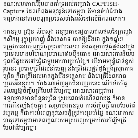
ខណៈសហភាពអឺរ៉ុបបានគាំទ្រដល់គម្រោង CAPFISH-
Capture ដែលកំពុងអនុវត្តន៍នៅកម្ពុជា គឺមានទំហំធំជាង
គម្រោងនៅតាមបណ្ដាប្រទេសទាំងអស់នៅលើពិភពលោក។
​ឯកឧត្តម ស្រ៊ុន លឹមសុង អនុប្រធានរដ្ឋបាលជលផលនៃក្រសួង
កសិកម្ម រុក្ខាប្រមាញ់ និងនេសាទ បានឱ្យដឹងថា ក្នុង១ឆ្នាំៗ
តម្រូវការនាំចេញត្រីចម្រុះទៅបរទេស និងសម្រាប់ផ្គត់ផ្គង់នៅក្នុង
ប្រទេសមានបរិមាណប្រមាណ៩០ម៉ឺនតោន ដោយសារការនិយម
ចូលចិត្តយកទៅធ្វើជាម្ហូបអាហារប្រចាំថ្ងៃ។ បើតាមមន្រ្តីជាន់ខ្ពស់
រូបនេះ ប្រភេទត្រីដែលនាំចេញ និងត្រីដែលផ្គត់ផ្គង់ក្នុងស្រុកភាគ
ច្រើន គឺជាត្រីដែលមានក្នុងបឹងទន្លេសាប និងជាត្រីដែលមាន
ប្រូតេអ៊ីនខ្ពស់​។ យ៉ាងណាមិញអ្នកជំនាញរូបនេះ លើកទឹកចិត្ត
ពលរដ្ឋឱ្យចិញ្ចឹមត្រីបែបវារីវប្បកម្ម ដោយសារតម្រូវការ
ទទួលទានមានចំនួនច្រើន ស្របពេលកំណើនពលរដ្ឋ ក៏មាន
ការកើនឡើងដូចគ្នា។ សម្រាប់ឯកឧត្តម ការចិញ្ចឹមត្រីតាមបែបវារី
វប្បកម្ម គឺជាការបំពេញនូវសេចក្ដីត្រូវការប្រចាំថ្ងៃ ខណៈអាកាស
ធាតុនៅកម្ពុជាមានលក្ខណៈសមស្របល្អសម្រាប់ការចិញ្ចឹមត្រី
បែបវារីវប្បកម្ម។