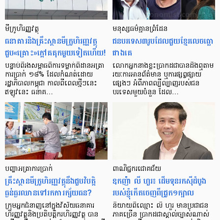
មីក្រូ​ហិរញ្ញវត្ថុ
មនុស្ស​ធម៌​គ្មាន​ព្រំដែន
ធនាគារ​និង​គ្រឹះស្ថាន​មីក្រូ​ហិរញ្ញវត្ថុ​
ជន​បរទេស​៣​រូប​ដែល​ជួយ​ខ្មែរ​លេច​ធ្លោ​
ជួប«គ្រោះ»ក្តៅ​គគុក​មួយ​ទៀត​ហើយ!
ជាង​គេ
បន្ទាប់​ពី​រង​សម្ពាធ​​ពី​ការ​ទម្លាក់​ពិដាន​អត្រា​
លោកអ្នក​នាង​ខ្លះ​ប្រាកដ​ជា​បាន​​ដឹង​ឮ​តាម​
ការ​ប្រាក់ ១៨​% ដែល​កំណត់​ដោយ​
រយៈ​ការ​អាន​ព័ត៌មាន ឬ​ការ​ផ្សព្វផ្សាយ​
រដ្ឋាភិបាល​កម្ពុជា កាល​ពី​ពេល​ថ្មីៗ​នេះ
ផ្សេងៗ អំពី​ភាព​ល្បីល្បាញ​របស់​ជន​
ឥឡូវ​នេះ ធនាគ…
បរទេស​មួយ​ចំនួន ដែល…
បញ្ហា​អត្រា​ការប្រាក់
ពាណិជ្ជករជោគជ័យ
គ្រឹះស្ថាន​មីក្រូ​ហិរញ្ញវត្ថុ​នឹង​ជួប​វិបត្តិ​
ឧកញ៉ា លី ហួរ៖ ដើមទុនរកស៊ីដំបូង
ធ្ងន់ធ្ងរ​ឈាន​ទៅ​រក​ការ​ក្ស័យធន?
របស់ខ្ញុំកើតចេញពីជ្រូក១ក្បាល
ក្រុម​អ្នក​ជំនាញ​នៅ​ក្នុង​វិស័យ​ធនាគារ
និយាយ​ពី​ឈ្មោះ លី ហួរ មាន​ប្រជាជន​
ហិរញ្ញវត្ថុ​និង​ប្រតិបត្តិករ​ហិរញ្ញ​វត្ថុ បាន​​
ភាគ​ច្រើន ប្រាកដ​ជា​ស្គាល់​ច្បាស់​ណាស់