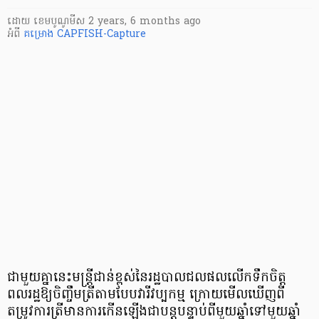
ដោយ
​ ខេមបូណូមីស
2 years, 6 months ago
អំពី
គម្រោង CAPFISH-Capture
ជាមួយគ្នានេះមន្ត្រីជាន់ខ្ពស់នៃរដ្ឋបាលជលផលលើកទឹកចិត្ត
ពលរដ្ឋឱ្យចិញ្ចឹមត្រីតាមបែបវារីវប្បកម្ម ក្រោយមើលឃើញពី
តម្រូវការត្រីមានការកើនឡើងជាបន្តបន្ទាប់ពីមួយឆ្នាំទៅមួយឆ្នាំ