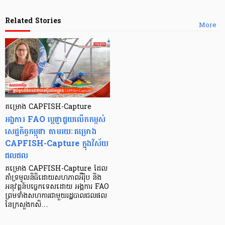
Related Stories
More
គម្រោង CAPFISH-Capture
អង្គការ FAO ប្ដេជ្ញាជួយលើកកម្ពស់
សេដ្ឋកិច្ចកម្ពុជា តាមរយៈគម្រោង
CAPFISH-Capture ក្នុងវិស័យ
ជលផល
គម្រោង CAPFISH-Capture ដែល
គាំទ្រមូលនិធិដោយសហភាពអឺរ៉ុប និង
អនុវត្តន៍បច្ចេកទេសដោយ អង្គការ FAO
ព្រមទាំងសហការជាមួយរដ្ឋបាលជលផល
នៃក្រសួងកសិ…