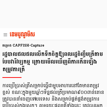
គម្រោង CAPFISH-Capture
រដ្ឋបាលជលផលលើកទឹកចិត្តឱ្យពលរដ្ឋចិញ្ចឹមត្រីតាម
បែបវារីវប្បកម្ម ក្រោយមើលឃើញពីការកើនឡើង
តម្រូវការត្រី
ការប្រើប្រាស់ត្រីសម្រាប់ធ្វើជាម្ហូបអាហារនៅតែមានតម្រូវ
ខ្ពស់ ខណៈក្នុងមួយឆ្នាំៗទិន្នផលត្រីប្រមាណ៩០០ពាន់តោន
ត្រូវបាននាំចេញទៅបរទេស និងសម្រាប់ផ្គត់ផ្គង់តម្រូវការ
ប្រើប្រាស់ក្នុងស្រុក។ តាមរយៈផលត្រីទាំងនេះ ត្រូវបានអ្នក