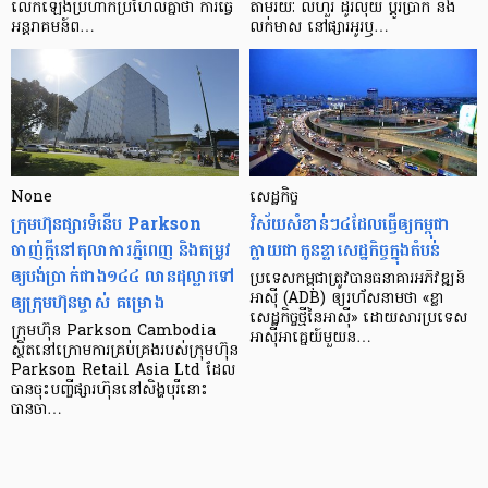
លើក​ឡើង​ប្រហាក់​ប្រហែល​គ្នា​ថា ការ​ធ្វើ​
តាមរយៈ លីហួរ ដូរ​លុយ ប្តូរ​បា្រក់ និង​
អន្តរាគមន៍​ព…
លក់​មាស នៅ​ផ្សារ​អូរ​ឫ…
None
សេដ្ឋកិច្ច​
ក្រុមហ៊ុនផ្សារទំនើប Parkson
វិស័យ​សំខាន់ៗ​៤​ដែល​ធ្វើ​ឲ្យ​កម្ពុជា​
ចាញ់ក្ដីនៅតុលាការភ្នំពេញ និងតម្រូវ
ក្លាយ​ជា​កូន​ខ្លា​សេដ្ឋកិច្ច​ក្នុង​តំបន់
ឲ្យបង់ប្រាក់ជាង១៤៤ លានដុល្លារទៅ
ប្រទេស​កម្ពុជា​ត្រូវ​បាន​ធនាគារ​អភិវឌ្ឍន៍​
ឲ្យក្រុមហ៊ុនម្ចាស់ គម្រោង
អាស៊ី (ADB) ឲ្យ​រហ័ស​នាមថា «ខ្លា​
សេដ្ឋកិច្ច​ថ្មី​នៃ​អាស៊ី» ដោយសារ​ប្រទេស​
ក្រុមហ៊ុន Parkson Cambodia
អាស៊ី​អាគ្នេយ៍​មួយ​ន…
ស្ថិតនៅក្រោមការគ្រប់គ្រងរបស់ក្រុមហ៊ុន
Parkson Retail Asia Ltd ដែល
បានចុះបញ្ចីផ្សារហ៊ុននៅសិង្ហបុរីនោះ
បានចា…