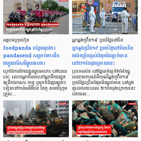
អត្ថបទក្រុមហ៊ុន
អ្នកឆ្លងកូវីដ១៩ ប្រចាំថ្ងៃនៅចិន
foodpanda បន្ថែមមុខងារ
អ្នកឆ្លងកូវីដ១៩ ប្រចាំថ្ងៃនៅចិនកើន
pandasend សម្រាប់ការដឹក
ដល់កម្រិតខ្ពស់បំផុតមិនធ្លាប់មាន
ជញ្ជូនលើសពីម្ហូបអាហារ
នៅ២១ខែចុងក្រោយនេះ
ក្រៅពីការដឹកជញ្ជូនម្ហូបអាហារ នៅពេល
ប្រទេសចិន នៅថ្ងៃអាទិត្យទី២៦ខែធ្នូ
នេះ លោកអ្នកក៏អាចហៅអ្នកដឹកជញ្ជូន
បានរាយការណ៍ពីករណីឆ្លងកូវីដ១៩
ឲ្យដឹកឯកសារ កាដូ ឬមុខទំនិញផ្សេងៗ
ប្រចាំថ្ងៃច្រើនបំផុតមិនធ្លាប់មាន នៅក្នុង
ទៀតទៅកាន់អតិថិជន ដៃគូ សមាជិក្រុម
តួលេខរយៈពេល ២១ខែចុងក្រោយនេះ
គ្រួស…
ដោយស…