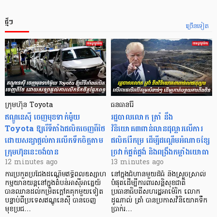
ថ្មីៗ
ច្រើនទៀត
ក្រុមហ៊ុន Toyota
ធនធានរ៉ែ
ឥណ្ឌូនេស៊ី ចេញមុខទាក់ម៉ូយ
​រដ្ឋបាលលោក ត្រាំ នឹង​
Toyota ឱ្យរើទីតាំងផលិតចេញពីថៃ
វិនិយោគ៣ពាន់លានដុល្លារលើការ
ដោយសន្យាផ្តល់ការលើកទឹកចិត្តតាម
ផលិតរ៉ែកម្រ ដើម្បីដណ្តើមអំណាចខ្សែ
ក្រុមហ៊ុននេះចង់បាន
ច្រវាក់ផ្គត់ផ្គង់ និងពង្រឹងកម្លាំងយោធា
12 minutes ago
13 minutes ago
ការប្រកួតប្រជែងដណ្តើមឥទ្ធិពលឧស្សាហ
នៅក្នុងជំហានមួយដ៏ធំ និងស្រួចស្រាល់
កម្មយានយន្តនៅក្នុងតំបន់អាស៊ីអាគ្នេយ៍
បំផុតដើម្បីការពារសន្តិសុខជាតិ
បានឈានដល់កម្រិតក្ដៅគគុកមួយទៀត
ប្រធានាធិបតីសហរដ្ឋអាម៉េរិក លោក
បន្ទាប់ពីប្រទេសឥណ្ឌូនេស៊ី បានចេញ
ដូណាល់ ត្រាំ បានប្រកាសវិនិយោគទឹក
មុខប្រជ…
ប្រាក់រ…