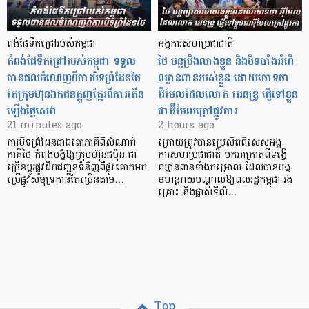
ពង់ផែទឹកជ្រៅរបស់កម្ពុជា
អង្គការសហប្រជាជាតិ
កំពង់ផែទឹកជ្រៅរបស់​កម្ពុជា ទទួល​
ថៃ បន្តប្រឹងលាងខ្លួន និងបិទបាំងអំពើ
បាន​ផលចំណេញពីការបិទព្រំដែនថៃ
ឈ្លានពានរបស់ខ្លួន ដោយចោទថា
តែក្រុមហ៊ុនឯកជនត្អូញត្អែរពីការកើន
អ៊ីមែលដែលលោក អេនឌ្រូ ផ្ញើទៅខ្លួន
ឡើងថ្លៃសេវា
ជាអ៊ីមែលក្រៅផ្លូវការ
21 minutes ago
2 hours ago
ការបិទព្រំដែនជាឯតោភាគីពីសំណាក់
ក្រោយត្រូវបានប្រេសិតពិសេសអង្គ
ភាគីថៃ កំពុងបង្ខំឱ្យក្រុមហ៊ុនជប៉ុន ជា
ការសហប្រជាជាតិ បកអាក្រាតពីទង្វើ
ច្រើនប្តូរផ្លូវដឹកជញ្ជូនទំនិញពីផ្លូវគោកមក
ឈ្លានពានទាំងកម្រោល ដែលបានបង្ក
ប្រើផ្លូវសមុទ្រកាន់តែច្រើនតាម…
មហន្តរាយបណ្តាលឱ្យពលរដ្ឋកម្ពុជា រង
គ្រោះ និងផ្លាស់ទីលំ…
Top