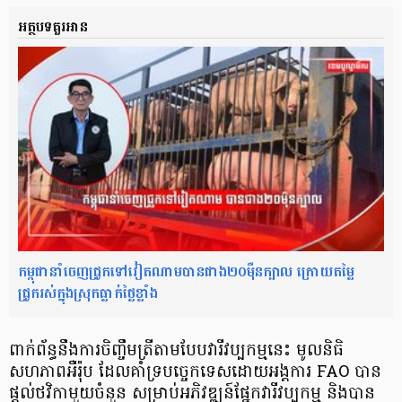
អត្ថបទគួរអាន​
កម្ពុជានាំចេញជ្រូកទៅវៀតណាមបានជាង២០ម៉ឺនក្បាល ក្រោយតម្លៃ
ជ្រូករស់ក្នុងស្រុកធ្លាក់ថ្លៃខ្លាំង
ពាក់ព័ន្ធនឹងការចិញ្ចឹមត្រីតាមបែបវារីវប្បកម្មនេះ មូលនិធិ
សហភាពអឺរ៉ុប ដែលគាំទ្របច្ចេកទេសដោយអង្គការ FAO បាន
ផ្ដល់ថវិកាមួយចំនួន សម្រាប់អភិវឌ្ឍន៍ផ្នែកវារីវប្បកម្ម និងបាន