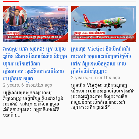
ឯកឧត្តម ហេង សុខគង់៖ ក្រោយចូល
ក្រុមហ៊ុន Vietjet នឹងបើកដំណើរ
ឆ្នាំចិន នឹងមានវិនិយោគិនចិន និងក្រុម
ការសេវាកម្មហោះហើរប្រចាំថ្ងៃទីពីរ
ហ៊ុនអាមេរិកនៅចិនជា
ទៅកាន់ប្រទេសចិនក្នុងរយៈពេល
ច្រើនមកបោះទុនវិនិយោគលើវិស័យ
ត្រឹមតែពីរខែប៉ុណ្ណោះ
ជាច្រើននៅកម្ពុជា
2 years, 6 months ago
2 years, 6 months ago
ក្រុមហ៊ុន Vietjet ពង្រីកបណ្តាញ
ជើងហោះហើររបស់ខ្លួនបន្ថែមទៀតរវាង
មន្ត្រីជាន់នៃក្រសួងឧស្សាហកម្ម
ប្រទេសវៀតណាម និងប្រទេសចិន
វិទ្យាសាស្ត្រ បច្ចេកវិទ្យា និងនវានុវត្តន៍
ជាមួយនឹងការបើកដំណើរការសេវា
អះអាងថា នៅក្រោយពិធីបុណ្យចូល
កម្មហោះហើយផ្ទាល់ពីទី…
ឆ្នាំចិនខាងមុននេះ កម្ពុជានឹងមានវិនិ
យោគិន…