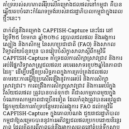
គាំទ្ររបស់សហភាពអឺរ៉ុបលើគម្រោងជលផលនៅកម្ពុជា គឺបាន
ឆ្លើយតបចំពោះកំណែទម្រង់របស់រាជរដ្ឋាភិបាលកម្ពុជាក្នុងពេល
ថ្មីៗនេះ។
ពាក់ព័ន្ធនឹងគម្រោង CAPFISH-Capture នេះដែរ នៅ
ថ្ងៃទី២៥ ខែមករា ឆ្នាំ២០២៤ រដ្ឋបាលជលផល និងអង្គការ
ស្បៀង និងកសិកម្ម នៃសហប្រជាជាតិ (FAO) និងសាកល
វិទ្យាល័យចំនួនបួន បានរៀបចំសិក្ខាសាលាស្តីពីកម្មវិធី
CAPFISH-Capture គាំទ្រដល់ការសិក្សាស្រាវជ្រាវ និងការ
អប់រំផ្នែកវិទ្យាសាស្ត្រជលផល៖ អបអរសាទរខួប២ឆ្នាំនៃភាពជា
ដៃគូ” ដើម្បីបង្កើនប្រសិទ្ធភាពក្នុងការគ្រប់គ្រងជលផល
តាមរយៈការធ្វើឱ្យប្រសើរឡើងនូវការអប់រំ និងការសិក្សា
ស្រាវជ្រាវ។ ការពង្រឹងការសិក្សាស្រាវជ្រាវ និងការអប់រំក្នុង
វិស័យជលផល ត្រូវបានចាត់ទុកថា គឺជាសកម្មភាពមួយក្នុង
ចំណោមសកម្មភាពជាច្រើនទៀត ដែលកំពុងត្រូវបានអនុវត្តជា
ផ្នែកមួយនៃការគាំទ្របន្ថែមរបស់អង្គការ FAO ដល់កម្មវិធី
CAPFISH-Capture ក្នុងគោលបំណង ជួយរាជរដ្ឋាភិបាល
កម្ពុជាឱ្យសម្រេចបាននូវការអភិវឌ្ឍជលផលប្រកបដោយនិរន្តរ
ភាព ដែលគិតគូរពីភាពធន់នឹងអាកាសធាតុនៅតំបន់ទឹកសាប