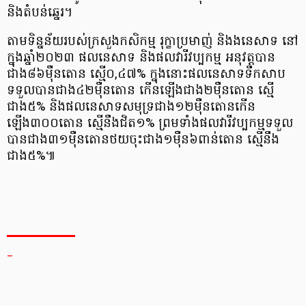
និងតំបន់ឆ្នេរ។
តាមទិន្នន័យរបស់ក្រសួងកសិកម្ម រុក្ខាប្រមាញ់ និងងនេសាទ នៅ
ក្នុងឆ្នាំ២០២៣ ផលនេសាទ និងផលវារីវប្បកម្ម អនុវត្តបាន
ជាង៨៦ម៉ឺនតោន ស្មើ០,៤៧% ក្នុងនោះផលនេសាទទឹកសាប
ទទួលបានជាង៤២ម៉ឺនតោន កើនឡើងជាង២ម៉ឺនតោន ស្មើ
ជាង៥% និងផលនេសាទសមុទ្រជាង១២ម៉ឺនតោនកើន
ឡើង៣០០តោន ស្មើនឹងជិត១% ព្រមទាំងផលវារីវប្បកម្មទទួល
បានជាង៣១ម៉ឺនតោនថយចុះជាង១ម៉ឺន៦ពាន់តោន ស្មើនឹង
ជាង៥%៕
_