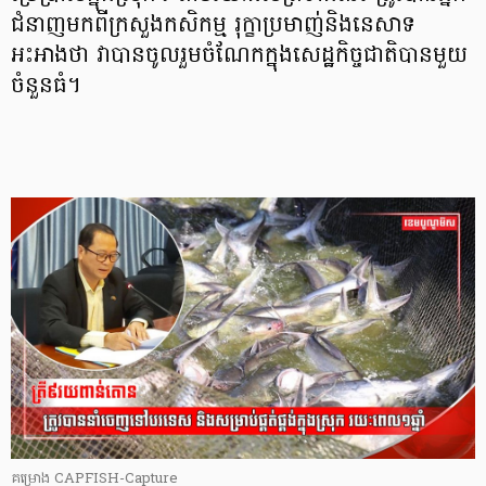
ជំនាញមកពីក្រសួងកសិកម្ម រុក្ខាប្រមាញ់និងនេសាទ
អះអាងថា វាបានចូលរួមចំណែកក្នុងសេដ្ឋកិច្ចជាតិបានមួយ
ចំនួនធំ។
គម្រោង CAPFISH-Capture