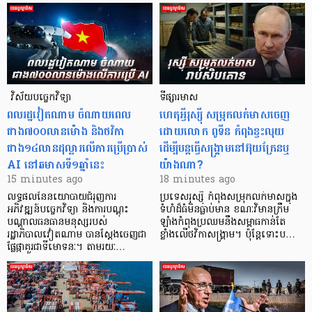
​​​​​​​​​​​​​​​​​​​​​​​​​​​​​ វិស័យបច្ចេកវិទ្យា
ទីផ្សារមាស
ពលរដ្ឋវៀតណាម ​ចំណាយពេល
ហេតុអ្វីរុស្ស៊ី សម្រុកលក់មាសចេញ
ជាង៧០០លានម៉ោង និងថវិកា
ដោយលោក ពូទីន កំពុងខ្វះ​លុយ
ជាង១៤លានដុល្លារលើការប្រើប្រាស់
ដើម្បីបន្តធ្វើសង្គ្រាមនៅអ៊ុយក្រែនឬ
AI នៅឆមាសទី១ឆ្នាំនេះ
យ៉ាងណា?
15 minutes ago
18 minutes ago
លទ្ធផលនៃនយោបាយជំរុញការ
ប្រទេសរុស្ស៊ី កំពុងសម្រុក​លក់មាសក្នុង
អភិវឌ្ឍន៍បច្ចេកវិទ្យា និងការបណ្តុះ
ទំហំដ៏ធំមិនធ្លាប់​មាន ខណៈវិមានក្រឹម
បណ្តាលធនធានមនុស្សរបស់
ឡាំងកំពុងប្រឈមនឹង​សម្ពាធកាន់តែ
រដ្ឋាភិបាលវៀតណាម បានស្តែងចេញជា
ខ្លាំងលើថវិកាសង្គ្រាម។ ប៉ុន្តែទោះប…
ផ្លែផ្កាគួរជាទីមោទនៈ។ តាមរយៈ…