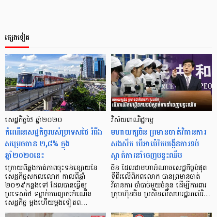
ផ្សេងទៀត
សេដ្ឋកិច្ចថៃ ឆ្នាំ២០២០
វិស័យពាណិជ្ជកម្ម
កំណើនសេដ្ឋកិច្ចរបស់ប្រទេសថៃ រំពឹង
មហាយក្សចិន ព្រមានចាត់វិធានការ
សម្រេចបាន ២,៨% ក្នុង
សងសឹក បើអាម៉េរិកបង្កើនការទប់
ឆ្នាំ២០២០នេះ
ស្កាត់ការនាំចេញបន្ទះឈីប
ក្រោយពីឆ្លងកាត់ភាពចុះទន់ខ្សោយនៃ
ចិន ដែលជាមហាអំណាចសេដ្ឋកិច្ចបំផុត
សេដ្ឋកិច្ចសកលលោក កាលពីឆ្នាំ
ទីពីរលើពិភពលោក បានព្រមានចាត់
២០១៩កន្លងទៅ ដែលបានធ្វើឲ្យ
វិធានការ ចាំបាច់មួយចំនួន ដើម្បីការពារ
ប្រទេសថៃ ទម្លាក់ការព្យាករកំណើន
ក្រុមហ៊ុនចិន ប្រសិនបើសហរដ្ឋអាម៉េរិ…
សេដ្ឋកិច្ច ម្តងហើយម្តងទៀតព…