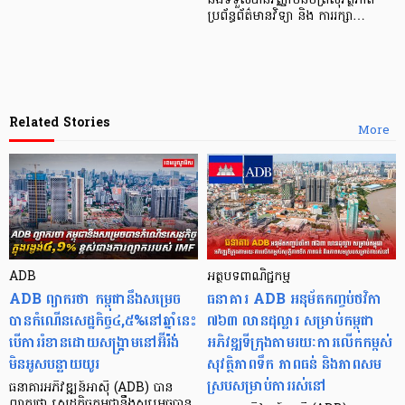
និងទទួលបានវិញ្ញាបនបត្រសុវត្ថិភាព
ប្រព័ន្ធព័ត៌មានវិទ្យា និង ការរក្សា…
Related Stories
More
ADB
អត្ថបទពាណិជ្ជកម្ម
ADB ព្យាករថា កម្ពុជានឹងសម្រេច
ធនាគារ ADB អនុម័តកញ្ចប់ថវិកា
បានកំណើនសេដ្ឋកិច្ច៤,៥%នៅឆ្នាំនេះ
៧៦៣ លានដុល្លារ សម្រាប់កម្ពុជា
បើការរំខានដោយសង្គ្រាមនៅអ៊ីរ៉ង់
អភិវឌ្ឍទីក្រុងតាមរយៈការលើកកម្ពស់
មិនអូសបន្លាយយូរ
សុវត្ថិភាពទឹក ភាពធន់ និងភាពសម
ស្របសម្រាប់ការរស់នៅ
ធនាគារអភិវឌ្ឍន៍អាស៊ី (ADB) បាន
ព្យាករថា សេដ្ឋកិច្ចកម្ពុជានឹងសម្រេចបាន