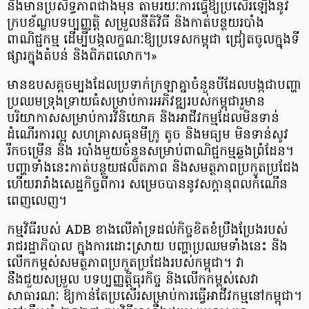
និងមានប្រសិទ្ធភាពជាងមុន តាមរយៈការធ្វើឱ្យប្រសើរឡើងនូវ
ក្របខ័ណ្ឌបទប្បញ្ញត្តិ សម្រួលនីតិវិធី និងកាត់បន្ថយរបាំង
ពាណិជ្ជកម្ម ដើម្បីបង្កលក្ខណៈឱ្យប្រទេសកម្ពុជា ជ្រៀតចូលក្នុងទី
ផ្សារក្នុងតំបន់ និងពិភពលោក។»
មានឧបសគ្គចម្បងដែលប្រទាក់ក្រឡាគ្នាចំនួនបីដែលបង្កជាបញ្ហា
ប្រឈមទ្រុងទ្រាយធំសម្រាប់ការអភិវឌ្ឍរបស់កម្ពុជារួមាន
បរិយាកាសសម្រាប់ការវិនិយោគ និងអាជីវកម្មដែលមិនទាន់
ដំណើរការល្អ សហគ្រាសធុនមីក្រូ តូច និងមធ្យម មិនទាន់សូវ
រីកចម្រើន និង របាំងមួយចំនួនសម្រាប់ពាណិជ្ជកម្មឆ្លងព្រំដែន។
បញ្ហាទាំងនេះកាត់បន្ថយផលិតភាព និងសមត្ថភាពប្រកួតប្រជែង
ហើយរារាំងសេដ្ឋកិច្ចពីការ សម្រេចបាននូវសក្តានុពលកំណើន
ពេញលេញ។
កម្មវិធីរបស់ ADB ខាងលើគាំទ្រដល់កិច្ចខិតខំប្រឹងប្រែងរបស់
រាជរដ្ឋាភិបាល ក្នុងការដោះស្រាយ បញ្ហាប្រឈមទាំងនេះ និង
លើកកម្ពស់សមត្ថភាពប្រកួតប្រជែងរបស់កម្ពុជា។ វា
នឹងជួយសម្រួល បទប្បញ្ញត្តិធុរកិច្ច និងលើកកម្ពស់សេវា
សាធារណៈ ឱ្យកាន់តែប្រសើរសម្រាប់ការធ្វើអាជីវកម្មនៅកម្ពុជា។