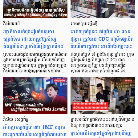
វិស័យអប់រំ
រោងចក្រ​បង្កើតថ្មី
រដ្ឋាភិបាលកំពុងរៀបចំយន្តការ
រោងចក្រចំនួន៨ តម្លៃជិត ៥០ លាន
តម្រង់ទិស ដោយតម្រូវឱ្យសិស្ស
ដុល្លារ ត្រូវបាន CDC អនុម័តឲ្យបើក
គិតគូរពីជំនាញតាំងពីរៀនថ្នាក់ទី១០
ដំណើរការផ្លូវការ នាដើមខែកុម្ភៈនេះ
ស្របពេលយុវជនភាគច្រើនជួបការលំបាក
គិតត្រឹមថ្ងៃទី ៧ ក្នុងខែកុម្ភៈ ឆ្នាំនេះ ក្រុម
ក្នុងការសម្រេចចិត្តជ្រើសរើសមុខជំនាញ
ប្រឹក្សាអភិវឌ្ឍន៍កម្ពុជា (CDC) បាន
ក្រោយបញ្ចប់បាក់ឌុប ក្រុមអ្នកជំនាញក្នុង
សម្រេចចេញវិញ្ញាបនប័ត្រចុះបញ្ជីជា
វិស័យអប់រំបានបង្ហាញការគាំទ្រយ៉ាងព…
ស្ថាពរ ដល់រោងចក្រធំៗចំនួន៨ ដែ…
វិស័យ សេដ្ឋកិច្ច
ម្ចាស់អាជីវកម្មជាង១០០នៅហូជីមិញជាប់
តើកត្តាចម្បងអ្វីបានជា IMF បន្ទាប
បំណុលពន្ធជាង៣០០លានដុល្លារ
ម្ចាស់អាជីវកម្មនៅក្នុងទីក្រុងហូជីមិញ
ការព្យាករកំណើនសេដ្ឋកិច្ចពិភពលោក