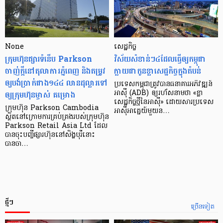
None
សេដ្ឋកិច្ច​
ក្រុមហ៊ុនផ្សារទំនើប Parkson
វិស័យ​សំខាន់ៗ​៤​ដែល​ធ្វើ​ឲ្យ​កម្ពុជា​
ចាញ់ក្ដីនៅតុលាការភ្នំពេញ និងតម្រូវ
ក្លាយ​ជា​កូន​ខ្លា​សេដ្ឋកិច្ច​ក្នុង​តំបន់
ឲ្យបង់ប្រាក់ជាង១៤៤ លានដុល្លារទៅ
ប្រទេស​កម្ពុជា​ត្រូវ​បាន​ធនាគារ​អភិវឌ្ឍន៍​
ឲ្យក្រុមហ៊ុនម្ចាស់ គម្រោង
អាស៊ី (ADB) ឲ្យ​រហ័ស​នាមថា «ខ្លា​
សេដ្ឋកិច្ច​ថ្មី​នៃ​អាស៊ី» ដោយសារ​ប្រទេស​
ក្រុមហ៊ុន Parkson Cambodia
អាស៊ី​អាគ្នេយ៍​មួយ​ន…
ស្ថិតនៅក្រោមការគ្រប់គ្រងរបស់ក្រុមហ៊ុន
Parkson Retail Asia Ltd ដែល
បានចុះបញ្ចីផ្សារហ៊ុននៅសិង្ហបុរីនោះ
បានចា…
ថ្មីៗ
ច្រើនទៀត