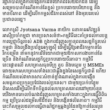
រដ្ឋាភិបាលក្នុងការបង្កើនការវិនិយោគពីវិស័យឯកជន ដើម្បី
សម្រេចបានកំណើនកាន់តែខ្ពស់ ប្រកបដោយបរិយាបន្ន និង
មានចីរភាព ដើម្បីលើកកម្ពស់ជីវភាពរស់នៅ និងមុរបររបស់
ប្រជាពលរដ្ឋ។
លោកស្រី Jyotsana Varma នាយិកា ធនាគារអភិវឌ្ឍន៍
អាស៊ីប្រចាំកម្ពុជា មានប្រសាសន៍ថា«កម្មវិធីនេះគាំទ្រដល់ការបន្ត
ការប្តេជ្ញាចិត្តរបស់ ADB ក្នុងការជំរុញសក្តានុពលសេដ្ឋកិច្ចរបស់
កម្ពុជា និងពង្រឹងប្រព័ន្ធអេកូឡូស៊ី ដើម្បីធ្វើឱ្យអាជីវកម្មកាន់តែ
រីកចម្រើន នាំមកនូវការវិនិយោគជាមួយឱកាសការងារកាន់តែ
ច្រើន និងកំណើនសេដ្ឋកិច្ចប្រកបដោយចីរភាព។ កម្មវិធី
នេះផ្តោតលើ សហគ្រាសធុនមីក្រូ តូច និងមធ្យម ឬ MSMEs
ដោយសារសហគ្រាសទាំងនេះជាឆ្អឹងខ្នងនៃសេដ្ឋកិច្ចជាតិ ហើយ
កំណើនរបស់វាមានសារៈសំខាន់ខ្លាំងណាស់ក្នុងការបង្កើន
សមត្ថភាពប្រកួតប្រជែងរបស់ប្រទេស។ ជាមួយប្រាក់បន្ថែម
ពិសេសដើម្បីលើកទឹកចិត្តដល់សហគ្រាសគោលដៅមួយចំនួន
យើងមានគោលបំណងជំរុញសហគ្រាសទាំងនោះក្នុងការធ្វើពិពិធ
កម្ម ប្រើប្រាស់ជម្រើសឌីជីថល និងបង្កើនផលិតភាព។ កម្មវិធី
នេះក៏សម្រួលដល់ការធ្វើពាណិជ្ជកម្មឆ្លងព្រំដែនឱ្យកាន់តែរលូន