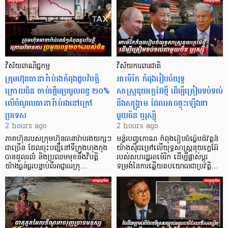
វិស័យពាណិជ្ជកម្ម
វិស័យការពារជាតិ
ក្រុមហ៊ុនធានារ៉ាប់រងកំពុងជួបវិបត្តិ
អាម៉េរិក កំពុងរៀបចំយុទ្ធ
ក្រោយចិន ចាប់ផ្តើមប្រមូលពន្ធ ២០%
សាស្ត្រនុយក្លេអ៊ែថ្មី ដើម្បីត្រៀមទប់ទល់
លើចំណូលធានារ៉ាប់រងនៅក្រៅ
នឹងសង្គ្រាម ដែលអាចផ្ទុះឡើងជា
ប្រទេស
មួយចិន ឬរុស្ស៊ី
2 hours ago
2 hours ago
ភាគហ៊ុនរបស់ក្រុមហ៊ុនធានារ៉ាប់រងយក្សៗ
មន្ទីរបញ្ចកោណ កំពុងរៀបចំធ្វើបដិវត្តន៍
ជាច្រើន ដែលចុះបញ្ជីនៅទីក្រុងហុងកុង
យ៉ាងស៊ីជម្រៅលើយុទ្ធសាស្ត្រនុយក្លេអ៊ែ
បានដួលរលំ និងប្រឈមមុខនឹងវិបត្តិ
របស់សហរដ្ឋអាម៉េរិក ដើម្បីផ្លាស់ប្តូរ
យ៉ាងធ្ងន់ធ្ងរបន្ទាប់ពីអាជ្ញាធរក្រុ…
ទម្រង់នៃការឆ្លើយតបយោធាជាប្រវត្តិ…