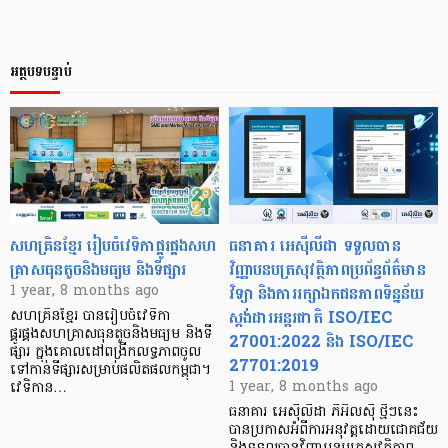
អត្ថបទបន្ទាប់
សហគ្រិនខ្មែរ រៀបចំវេទិកាផ្គូរផ្គងសហ
ធនាគារ អេស៊ីលីដា ទទួលបាន
គ្រាសធុនតូចនិងមធ្យម និងទីផ្សារ
វិញ្ញាបនបត្រសុវត្ថិភាពប្រព័ន្ធព័ត៌មាន
វិទ្យា និងការរក្សាឯកជនភាពទិន្នន័យ
1 year, 8 months ago
ស្តង់ដារអន្តរជាតិ ISO/IEC
សហគ្រិនខ្មែរ បានរៀបចំវេទិកា
ផ្គូរផ្គងសហគ្រាសធុនតូចនិងមធ្យម និងទី
27001:2022 និង ISO/IEC
ផ្សារ ក្នុងគោលដៅពង្រីកលទ្ធភាពចូល
27701:2019
ទៅកាន់ទីផ្សារសម្រាប់ផលិតផលកម្ពុជា។
1 year, 8 months ago
វេទិកាន…
ធនាគារ អេស៊ីលីដា ភីអិលស៊ី ថ្មីៗនេះ
បានប្រកាសអំពីការអនុវត្តដោយជោគជ័យ