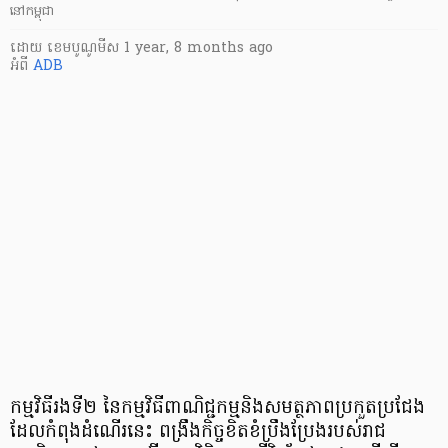
នៅកម្ពុជា
ដោយ
​ ខេមបូណូមីស
1 year, 8 months ago
អំពី
ADB
កម្មវិធីរងទី២ នៃកម្មវិធីពាណិជ្ជកម្មនិងសមត្ថភាពប្រកួតប្រជែង
ដែលកំពុងដំណើរនេះ ពង្រឹងកិច្ចខិតខំប្រឹងប្រែងរបស់រាជ