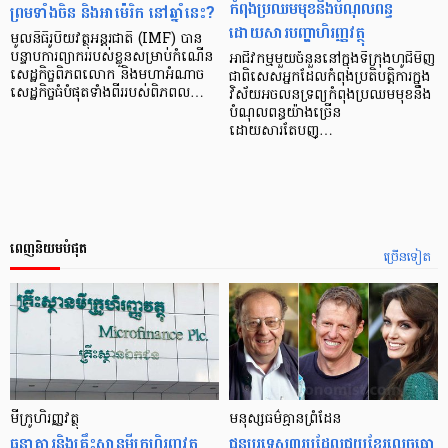
កំពុងប្រឈមមុខនឹងបំណុលពន្ធ
ព្រមទាំងចិន និងអាម៉េរិក នៅឆ្នាំនេះ?
ដោយសារបញ្ហាហិរញ្ញវត្ថុ
មូលនិធិរូបិយវត្ថុអន្តរជាតិ (IMF) បាន
បន្ទាបការព្យាកររបស់ខ្លួនសម្រាប់កំណើន
អាជីវកម្មមួយចំនួននៅក្នុងទីក្រុងហូជីមិញ
សេដ្ឋកិច្ចពិភពលោក និងមហាអំណាច
ជាពិសេសអ្នកដែលកំពុងប្រតិបត្តិការក្នុង
សេដ្ឋកិច្ចធំបំផុតទាំងពីររបស់ពិភពល…
វិស័យអចលនទ្រព្យកំពុងប្រឈមមុខនឹង
បំណុលពន្ធយ៉ាងច្រើន
ដោយសារតែបញ្…
ពេញនិយមបំផុត
ច្រើនទៀត
មីក្រូ​ហិរញ្ញវត្ថុ
មនុស្ស​ធម៌​គ្មាន​ព្រំដែន
ធនាគារ​និង​គ្រឹះស្ថាន​មីក្រូ​ហិរញ្ញវត្ថុ​
ជន​បរទេស​៣​រូប​ដែល​ជួយ​ខ្មែរ​លេច​ធ្លោ​