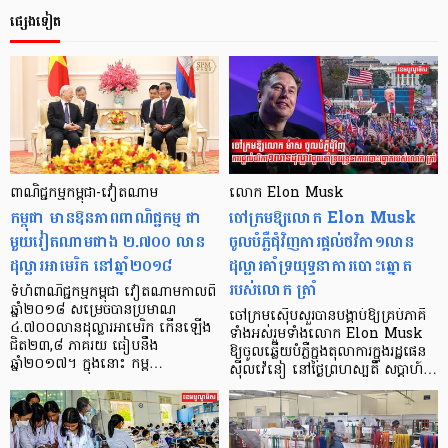
ផ្សេងទៀត
ពាណិជ្ជកម្ម​កម្ពុជា-វៀតណាម
លោក Elon Musk
កម្ពុជា មានឱនភាពពាណិជ្ជកម្ម ជា
ចៅក្រមឱ្យលោក Elon Musk
មួយវៀតណាមជាង ២.៧០០ លាន
ចូលបំភ្លឺជុំវិញការផ្តល់ថវិកា១លាន
ដុល្លារអាមេរិក នៅឆ្នាំ២០១៨
ដុល្លារគាំទ្រយុទ្ធនាការបោះឆ្នោត
របស់លោក ត្រាំ
ទំហំពាណិជ្ជកម្មកម្ពុជា វៀតណាមកាលពី
ឆ្នាំ២០១៨ សម្រេចបានប្រមាណ
ចៅក្រមស៊ើបសួរបានបង្គាប់ឱ្យគ្រប់ភាគី
៤.៧០០លានដុល្លារអាមេរិក កើនឡើង
ទាំងអស់រួមទាំងលោក Elon Musk
ជិត២៣,៨ ភាគរយ ធៀបនឹង
ឱ្យចូលឆ្លើយបំភ្លឺក្នុងតុលាការក្នុងរដ្ឋផេន
ឆ្នាំ២០១៧។ ក្នុងនោះ កម្ព…
ស៊ីលវ៉េនៀ នៅថ្ងៃព្រហស្បតិ៍ សប្តាហ៍…