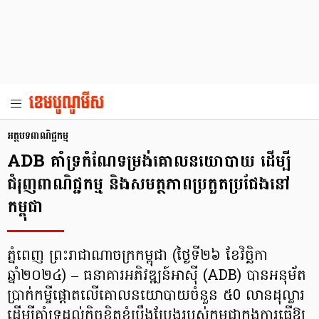
អត្ថបទពាណិជ្ជកម្ម
ADB គាំទ្រកំណែទម្រង់គោលនយោបាយ ដើម្បី
ជំរុញពាណិជ្ជកម្ម និងសមត្ថភាពប្រកួតប្រជែងនៅ
កម្ពុជា
ភ្នំពេញ ព្រះរាជាណាចក្រកម្ពុជា (ថ្ងៃទី២៦ ខែវិច្ឆិកា
ឆ្នាំ២០២៤) – ធនាគារអភិវឌ្ឍន៍អាស៊ី (ADB) បានអនុម័ត
ប្រាក់កម្ចីផ្តោតលើគោលនយោបាយចំនួន ៥0 លានដុល្លារ
ដើម្បីគាំទ្រដល់កិច្ចខិតខំប្រឹងប្រែងរបស់កម្ពុជាក្នុងការធ្វើឱ្យ