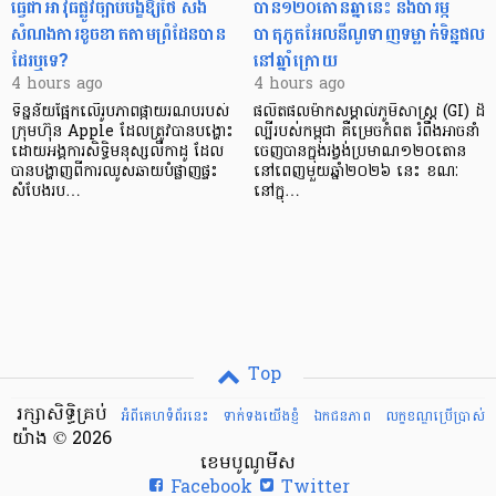
ធ្វើជាអាវុធផ្លូវច្បាប់បង្ខំឱ្យថៃ សង
បាន១២០តោនឆ្នាំនេះ និងបារម្ភ
សំណងការខូចខាតតាមព្រំដែនបាន
បាតុភូតអែលនីណូទាញទម្លាក់ទិន្នផល
ដែរឬទេ?​
នៅឆ្នាំក្រោយ
4 hours ago
4 hours ago
ទិន្នន័យផ្អែកលើរូបភាពផ្កាយរណបរបស់
ផលិតផលម៉ាកសម្គាល់ភូមិសាស្ត្រ (GI) ដ៏
ក្រុមហ៊ុន Apple ដែលត្រូវបានបង្ហោះ
ល្បីរបស់កម្ពុជា គឺម្រេចកំពត រំពឹងអាចនាំ
ដោយអង្គការសិទ្ធិមនុស្សលីកាដូ ដែល
ចេញបានក្នុងរង្វង់ប្រមាណ១២០តោន
បានបង្ហាញពីការឈូសឆាយបំផ្លាញផ្ទះ
នៅពេញមួយឆ្នាំ២០២៦ នេះ ខណៈ
សំបែងរប…
នៅក្នុ…
Top
រក្សាសិទ្ធិគ្រប់
អំពីគេហទំព័រនេះ
ទាក់ទងយើងខ្ញំ
ឯកជនភាព
លក្ខខណ្ឌ​ប្រើ​ប្រាស់
យ៉ាង © 2026
ខេមបូណូមីស
Facebook
Twitter