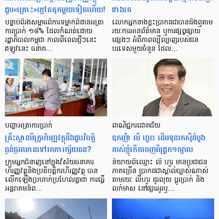
ជួប«គ្រោះ»ក្តៅ​គគុក​មួយ​ទៀត​ហើយ!
ជាង​គេ
បន្ទាប់​ពី​រង​សម្ពាធ​​ពី​ការ​ទម្លាក់​ពិដាន​អត្រា​
លោកអ្នក​នាង​ខ្លះ​ប្រាកដ​ជា​បាន​​ដឹង​ឮ​តាម​
ការ​ប្រាក់ ១៨​% ដែល​កំណត់​ដោយ​
រយៈ​ការ​អាន​ព័ត៌មាន ឬ​ការ​ផ្សព្វផ្សាយ​
រដ្ឋាភិបាល​កម្ពុជា កាល​ពី​ពេល​ថ្មីៗ​នេះ
ផ្សេងៗ អំពី​ភាព​ល្បីល្បាញ​របស់​ជន​
ឥឡូវ​នេះ ធនាគ…
បរទេស​មួយ​ចំនួន ដែល…
បញ្ហា​អត្រា​ការប្រាក់
ពាណិជ្ជករជោគជ័យ
គ្រឹះស្ថាន​មីក្រូ​ហិរញ្ញវត្ថុ​នឹង​ជួប​វិបត្តិ​
ឧកញ៉ា លី ហួរ៖ ដើមទុនរកស៊ីដំបូង
ធ្ងន់ធ្ងរ​ឈាន​ទៅ​រក​ការ​ក្ស័យធន?
របស់ខ្ញុំកើតចេញពីជ្រូក១ក្បាល
ក្រុម​អ្នក​ជំនាញ​នៅ​ក្នុង​វិស័យ​ធនាគារ
និយាយ​ពី​ឈ្មោះ លី ហួរ មាន​ប្រជាជន​
ហិរញ្ញវត្ថុ​និង​ប្រតិបត្តិករ​ហិរញ្ញ​វត្ថុ បាន​​
ភាគ​ច្រើន ប្រាកដ​ជា​ស្គាល់​ច្បាស់​ណាស់
លើក​ឡើង​ប្រហាក់​ប្រហែល​គ្នា​ថា ការ​ធ្វើ​
តាមរយៈ លីហួរ ដូរ​លុយ ប្តូរ​បា្រក់ និង​
អន្តរាគមន៍​ព…
លក់​មាស នៅ​ផ្សារ​អូរ​ឫ…