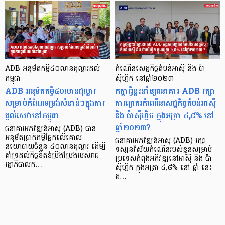
ADB អនុម័តកម្ចី៤០លានដុល្លារដល់
កំណើនសេដ្ឋកិច្ចតំបន់អាស៊ី និង ប៉ា
កម្ពុជា
ស៊ីហ្វិក នៅឆ្នាំ២០២៣
ADB អនុម័តកម្ចី៤០លានដុល្លារ
កត្តាអ្វីខ្លះនាំឲ្យធនាគារ ADB រក្សា
សម្រាប់កំណែទម្រង់សំខាន់ៗក្នុងការ
ការព្យាករកំណើនសេដ្ឋកិច្ចតំបន់អាស៊ី
ផ្តល់សេវានៅកម្ពុជា
និង ប៉ាស៊ីហ្វិក ក្នុងអត្រា ៤,៨% នៅ
ឆ្នាំ២០២៣?
ធនាគារអភិវឌ្ឍន៍អាស៊ី (ADB) បាន
អនុម័តប្រាក់កម្ចីផ្អែកលើគោល
ធនាគារអភិវឌ្ឍន៍អាស៊ី (ADB) រក្សា
នយោបាយចំនួន ៤០លានដុល្លារ ដើម្បី
ទស្សនវិស័យកំណើនរបស់ខ្លួនសម្រាប់
គាំទ្រដល់កិច្ចខិតខំប្រឹងប្រែងរបស់រាជ
ប្រទេសកំពុងអភិវឌ្ឍនៅអាស៊ី និង ប៉ា
រដ្ឋាភិបាលក…
ស៊ីហ្វិក ក្នុងអត្រា ៤,៨% នៅ ឆ្នាំ នេះ
ដ…