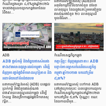
ធនាគារអភិវឌ្ឍន៍អាស៊ី (ADB)បាន
កំណើនក្នុងអត្រា ៤,៥%ក្នុងឆ្នាំ២០២៦
អនុម័តកម្មវិធីវិនិយោគចំនួន ៧៦៣
ទាបជាងតួលេខព្យាករកន្លងមកដែល
លានដុល្លារ ដែលក្នុងនោះរួមមានជំនួយ
រំពឹងស…
ឥតសំណងចំនួន ២០ លានដុល្លារពី
មូលនិធិអភ…
ADB
កំណើនសេដ្ឋកិច្ចកម្ពុជា
ADB ផ្តល់កម្ចី និងជំនួយឥតសំណង
កត្តាអ្វីខ្លះ ជំរុញឲ្យធនាគារ ADB
ជាង៩៣លានដុល្លារដល់កម្ពុជា ដើម្បី
បន្ទាប់ការព្យាករកំណើនសេដ្ឋកិច្ច
ជំរុញការផ្គត់ផ្គង់ទឹកមានសុវត្ថិភាព និង
កម្ពុជាឆ្នាំ២០២៣ មកនៅត្រឹម
អនាម័យនៅតំបន់ជនបទ
៥,៣%?
ធនាគារអភិវឌ្ឍន៍អាស៊ី (ADB) បានផ្តល់
ធនាគារអភិវឌ្ឍអាស៊ី ហៅកាត់ ADB
ប្រាក់កម្ចី និងជំនួយឥតសំណង
នៅចុងក្រោយនេះ បានបន្ទាបការព្យាករ
ជាង៩៣លានដុល្លារដល់កម្ពុជា ដើម្បី
កំណើនសេដ្ឋកិច្ចកម្ពុជានៅឆ្នាំ២០២៣
កែលម្អ និងពង្រីកការផ្គត់ផ្គង់ទឹកមានសុ
មកនៅត្រឹម ៥,៣% ប៉ុណ្ណោះ ខណៈ
វត្ថិភ…
ដែលកាលពីមុន…