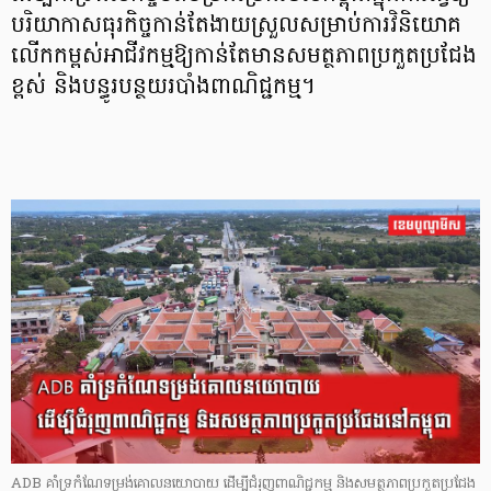
បរិយាកាសធុរកិច្ចកាន់តែងាយស្រួលសម្រាប់ការវិនិយោគ
លើកកម្ពស់អាជីវកម្មឱ្យកាន់តែមានសមត្ថភាពប្រកួតប្រជែង
ខ្ពស់ និងបន្ធូរបន្ថយរបាំងពាណិជ្ជកម្ម។
ADB គាំទ្រកំណែទម្រង់គោលនយោបាយ ដើម្បីជំរុញពាណិជ្ជកម្ម និងសមត្ថភាពប្រកួតប្រជែង