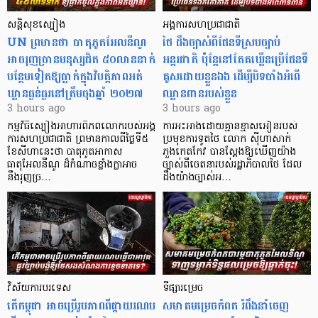
សន្តិសុខស្បៀង
អង្គការសហប្រជាជាតិ
UN ព្រមានថា បាតុភូតអែលនីណូ
ថៃ ដឹងច្បាស់ពីផែនទីស្របច្បាប់
អាចរុញច្រានមនុស្សជិត ៥០លាននាក់
អន្តរជាតិ ប៉ុន្តែនៅតែគឃ្លើនប្រើផែនទី
បន្ថែមទៀតឱ្យធ្លាក់ក្នុងវិបត្តិ​ភាពអត់
គូសដោយខ្លួនឯង ដើម្បីបិទបាំងអំពើ
ឃ្លានធ្ងន់ធ្ងរនៅត្រឹមចុងឆ្នាំ ២០២៧
ឈ្លានពានរបស់ខ្លួន
3 hours ago
3 hours ago
កម្មវិធីស្បៀងអាហារពិភពលោករបស់អង្គ
ការអះអាងដោយគ្មានខ្មាសអៀនរបស់
ការសហប្រជាជាតិ ព្រមាន​កាលពីថ្ងៃទី៥
ប្រមុខការទូតថៃ លោក ស៊ីហាសាក់
ខែសីហានេះថា បាតុភូតអាកាស
ភួងកេតកែវ បានស្តែងឱ្យឃើញយ៉ាង
ធាតុអែលនីណូ ដ៏កំណាចខ្លាំងក្លាអាច
ច្បាស់ពីចេតនារបស់រដ្ឋាភិបាលថៃ ដែល
នឹងរុញច្រ…
ដឹងយ៉ាងច្បាស់អ…
វិស័យការបរទេស
ទីផ្សារម្រេច
តើកម្ពុជា អាចប្រើរូបភាពពីផ្កាយរណប
សមាគមម្រេចកំពត រំពឹងនាំចេញ