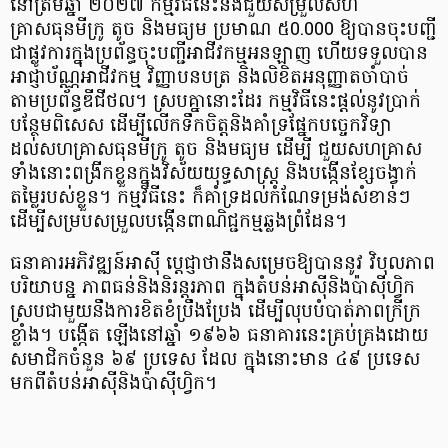
នៅត្រឹមឆ្នាំ ២០២៧ កម្មវិធីនេះនឹងជួយសម្រួលសហ
គ្រាសធុនមីក្រូ តូច និងមធ្យម ប្រមាណ ៥0.000 ឱ្យបានចុះបញ្ជី
ជាផ្លូវការក្នុងប្រព័ន្ធចុះបញ្ជីអាជីវកម្មអនឡាញ ហើយទទួលបាន
អាជ្ញាប័ណ្ណអាជីវកម្ម វិញ្ញាបនបត្រ និងលិខិតអនុញ្ញាតចាំបាច់
តាមប្រព័ន្ធឌីជីថល។ ស្របគ្នានោះដែរ កម្មវិធីនេះផ្តល់នូវប្រាក់
បន្ថែមពិសេស ដើម្បីលើកទឹកចិត្តនិងគាំទ្រផ្នែកបច្ចេកវិទ្យា
ដល់សហគ្រាសធុនមីក្រូ តូច និងមធ្យម ដើម្បី ជួយសហគ្រាស
ទាំងនោះពង្រីកខ្លួនក្នុងវិស័យយុទ្ធសាស្ត្រ និងបង្កើនខ្សែចង្វាក់
តម្លៃរបស់ខ្លួន។ កម្មវិធីនេះ ក៏គាំទ្រដល់កំណែទម្រង់សំខាន់ៗ
ដើម្បីសម្របសម្រួលបង្កើនពាណិជ្ជកម្មឆ្លងព្រំដែន។
ធនាគារអភិវឌ្ឍន៍អាស៊ី ប្តេជ្ញាថានឹងសម្រេចឱ្យបាននូវ វិបុលភាព
បរិយាបន្ន ភាពធន់និងនិរន្តរភាព ក្នុងតំបន់អាស៊ីនិងប៉ាស៊ីហ្វិក
ស្របជាមួយនឹងការខិតខំប្រឹងប្រែង ដើម្បីលុបបំបាត់ភាពក្រីក្រ
ខ្លាំង។ បង្កើត ឡើងនៅឆ្នាំ ១៩៦៦ ធនាគារនេះគ្រប់គ្រងដោយ
សមាជិកចំនួន ៦៩ ប្រទេស ដែល ក្នុងនោះមាន ៤៩ ប្រទេស
មកពីតំបន់អាស៊ីនិងប៉ាស៊ីហ្វិក។