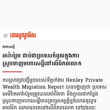
មហាសេដ្ឋី
អារ៉ាប់រួម ជាប់ជាប្រទេសកំពូលក្នុងការ
ស្រូបទាញមហាសេដ្ឋីនៅលើពិភពលោក
ការស្រាវជ្រាវថ្មីមួយរបស់ទីភ្នាក់ងារ Henley Private
Wealth Migration Report បានបង្ហាញថា ប្រទេស
អេមីរ៉ាតអារ៉ាប់រួមត្រូវបានគេរំពឹងថា នឹងក្លាយជាកន្លែង
ស្រូបទាញមហាសេដ្ឋីមានទ្រព្យសម្បត្តិខ្ទង់លានដុល្លារ
អាម៉េរិក ឈានមុខគេនៅលើពិភពលោក នៅក្នុងរយៈ