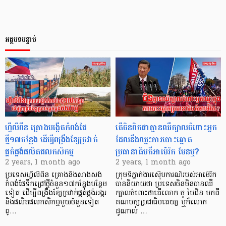
អត្ថបទបន្ទាប់
ហ្វីលីពីន គ្រោងបង្កើតកំពង់ផែ
តើចិនពិតជាគ្មានឈឺក្បាលចំពោះអ្នក
ថ្មី១៧កន្លែង ដើម្បីពង្រឹងខ្សែច្រវាក់
ដែលនឹងឈ្នះការបោះឆ្នោត
ផ្គត់ផ្គង់ផលិតផលកសិកម្ម
ប្រធានាធិបតីអាម៉េរិក មែនឬ?
2 years, 1 month ago
2 years, 1 month ago
ប្រទេសហ្វីលីពីន គ្រោងនឹងសាងសង់
ក្រុមទីភ្នាក់ងារស៊ើបការណ៍របស់អាម៉េរិក
កំពង់ផែទឹកជ្រៅថ្មីចំនួន១៧កន្លែងបន្ថែម
បាននិយាយថា ប្រទេសចិនមិនបានឈឺ
ទៀត ដើម្បីពង្រឹងខ្សែច្រវាក់ផ្គត់ផ្គង់អង្ករ
ក្បាលចំពោះថាតើលោក ចូ បៃដិន មកពី
និងផលិតផលកសិកម្មមួយចំនួនទៀត
គណបក្សប្រជាធិបតេយ្យ ឬក៏លោក
ព្…
ដូណាល់ …