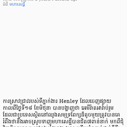
អំពី
មហាសេដ្ឋី
ការស្រាវជ្រាវរបស់ទីភ្នាក់ងារ Henley ដែលចេញផ្សាយ
កាលពីថ្ងៃទី១៨ ខែមិថុនា បានបង្ហាញថា អេមីរ៉ាតអារ៉ាប់រួម
ដែលជាប្រទេសស្ថិតនៅឈូងសមុទ្រពែក្សដ៏តូចមួយត្រូវបានគេ
រំពឹងថានឹងអាចស្រូបទាញមហាសេដ្ឋីបានជិត៧ពាន់នាក់ មកពីជុំ