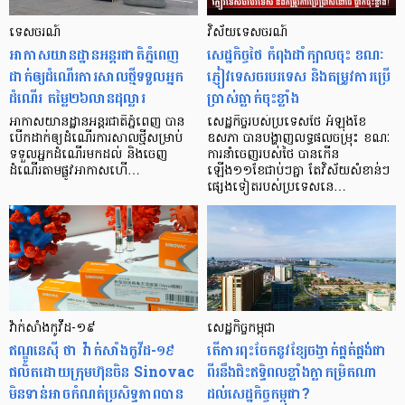
ទេសចរណ៍
វិស័យទេសចរណ៍
អាកាស​យាន​ដ្ឋាន​អន្តរ​ជាតិ​ភ្នំពេញ
សេដ្ឋកិច្ចថៃ កំពុងដាំក្បាលចុះ ខណៈ
ដាក់​ឲ្យ​ដំណើរការ​សាល​ថ្មី​ទទួល​អ្នក​
ភ្ញៀវទេសចរបរទេស និងតម្រូវការប្រើ
ដំណើរ តម្លៃ​២៦​លាន​ដុល្លារ
ប្រាស់ធ្លាក់ចុះខ្លាំង
អាកាស​យាន​ដ្ឋាន​អន្តរជាតិ​ភ្នំពេញ បាន​
សេដ្ឋកិច្ចរបស់ប្រទេសថៃ អំឡុងខែ
បើក​ដាក់​ឲ្យ​ដំណើរការ​សាល​ថ្មី​សម្រាប់​
ឧសភា បានបង្ហាញលទ្ធផលចម្រុះ ខណៈ
ទទួល​អ្នក​ដំណើរ​មក​ដល់ និង​ចេញ​
ការនាំចេញរបស់ថៃ បានកើន
ដំណើរ​តាម​ផ្លូវ​អាកាស​ហើ…
ឡើង១១ខែជាប់ៗគ្នា តែវិស័យសំខាន់ៗ
ផ្សេងទៀតរបស់ប្រទេសនេ…
វ៉ាក់សាំងកូវីដ-១៩
សេដ្ឋកិច្ចកម្ពុជា
ឥណ្ឌូនេស៊ី ថា វ៉ាក់សាំងកូវីដ-១៩
តើការពុះចែកនូវខ្សែចង្វាក់ផ្គត់ផ្គង់ជា
ផលិតដោយក្រុមហ៊ុនចិន Sinovac
ពីរនឹងជិះឥទ្ធិពលខ្លាំងក្លាកម្រិតណា
មិនទាន់អាចកំណត់ប្រសិទ្ធភាពបាន
ដល់សេដ្ឋកិច្ចកម្ពុជា?