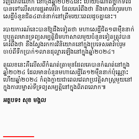
វិញពិភពលោក នៅចុងឆ្នាំ២០២៤នេះ ហើយចំណាត់ថ្នាក់ទីពីរ
បានទៅលើសហរដ្ឋអាម៉េរិក ដែលគេរំពឹងថា នឹងមានរំហូរមហា
សេដ្ឋីចំនួនជិត៤ពាន់នាក់នៅត្រឹមរយៈពេលដូចគ្នានេះ។
របាយការណ៍នេះបានឱ្យដឹងទៀតថា មហាសេដ្ឋីជិត១៣ម៉ឺននាក់
ឬបុគ្គលមានទ្រព្យសម្បត្តិដ៏មហាសាលមួយចំនួនទៀតត្រូវបាន
គេរំពឹងថា នឹងស្វែងរកការវិនិយោគនៅក្នុងប្រទេសអារ៉ាប់រួម
ចាប់ពីទឹកប្រាក់១លានដុល្លារឡើងនៅក្នុងឆ្នាំ២០២៤។
តួលេខនេះគឺលើសពីកំណត់ត្រាមុនដែលគេបានកំណត់នៅក្នុង
ឆ្នាំ២០២៤ ដែលមានចំនួនមហាសេដ្ឋីតែ១២ម៉ឺននាក់ប៉ុណ្ណោះ
ហើយឆ្នាំ២០២៤ កំពុងក្លាយជាពេលវេលាប្រវត្តិសាស្ត្រមួយនៅ
ក្នុងការបម្លាស់ទីទ្រព្យសម្បត្តិនៅក្នុងពិភពលោក៕
អត្ថបទ៖ សុខ មង្គល