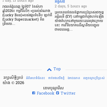
អគ្គិសនី
1 day, 13 hours ago
2 days, 5 hours ago
រាជធានីភ្នំពេញ ថ្ងៃទី07 ខែសីហា
ឆ្នាំ2026៖ កម្មវិធីបើក «ប្រអប់សំណាង
ស្របពេលដែលនិន្នាការប្រើប្រាស់រថយន្ត
(Lucky Box)»របស់ផ្សារទំនើប ឡាក់គី
អគ្គិសនី (EV) នៅកម្ពុជាកំពុងហក់ឡើង
(Lucky Supermarket) គិត
យ៉ាងគំហុកនៅមួយរយៈពេលចុងក្រោយ
ត្រឹមរយ…
នេះ ការវិនិយោគលើស្ថានីយបញ្ចូល
ថាមពលអគ្គ…
Top
រក្សាសិទ្ធិគ្រប់
អំពីគេហទំព័រនេះ
ទាក់ទងយើងខ្ញំ
ឯកជនភាព
លក្ខខណ្ឌ​ប្រើ​ប្រាស់
យ៉ាង © 2026
ខេមបូណូមីស
Facebook
Twitter