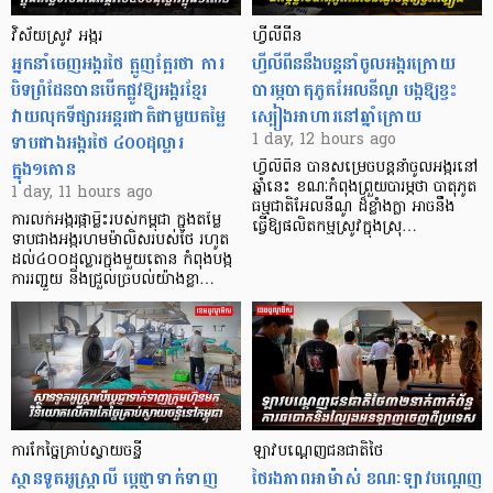
វិស័យស្រូវ អង្ករ
ហ្វីលីពីន
អ្នកនាំចេញអង្ករថៃ ត្អូញត្អែរថា ការ
ហ្វីលីពីននឹងបន្តនាំចូលអង្ករក្រោយ
បិទព្រំដែនបានបើកផ្លូវឱ្យអង្ករខ្មែរ
បារម្ភបាតុភូតអែលនីណូ បង្កឱ្យខ្វះ
វាយលុកទីផ្សារអន្តរជាតិជាមួយតម្លៃ
ស្បៀងអាហារនៅឆ្នាំក្រោយ
ទាបជាងអង្ករថៃ ៤០០ដុល្លារ
1 day, 12 hours ago
ក្នុង១តោន
ហ្វីលីពីន បាន​សម្រេចបន្តនាំចូលអង្ករនៅ
ឆ្នាំនេះ ខណៈកំពុងព្រួយបារម្ភថា បាតុភូត
1 day, 11 hours ago
ធម្មជាតិអែលនីណូ ដ៏ខ្លាំងក្លា​ អាចនឹង
ការលក់អង្ករផ្កាម្លិះរបស់កម្ពុជា ក្នុងតម្លៃ
ធ្វើឱ្យផលិតកម្មស្រូវក្នុងស្រុ…
ទាបជាងអង្ករហមម៉ាលិសរបស់ថៃ រហូត
ដល់៤០០ដុល្លារក្នុងមួយតោន កំពុងបង្ក
ការរញ្ជួយ និងជ្រួលច្របល់យ៉ាងខ្លា…
ការកែច្នៃគ្រាប់ស្វាយចន្ទី
ឡាវបណ្តេញជនជាតិថៃ
ស្ថានទូតអូស្ត្រាលី ប្តេជ្ញាទាក់ទាញ
ថៃរងភាពអាម៉ាស់ ខណៈឡាវបណ្តេញ