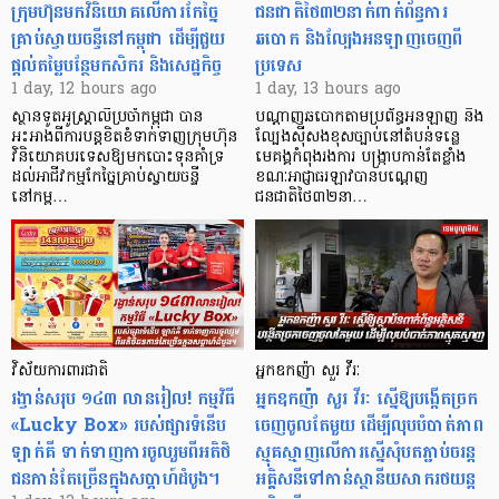
ក្រុមហ៊ុនមក​វិនិយោគលើការកែច្នៃ
ជនជាតិថៃ៣២នាក់ពាក់ព័ន្ធការ
គ្រាប់ស្វាយចន្ទីនៅកម្ពុជា ដើម្បីជួយ
ឆបោក និងល្បែងអនឡាញចេញពី
ផ្តល់តម្លៃបន្ថែមកសិករ និងសេដ្ឋកិច្ច
ប្រទេស
1 day, 12 hours ago
1 day, 13 hours ago
ស្ថានទូតអូស្ត្រាលីប្រចាំកម្ពុជា បាន
បណ្តាញឆបោកតាមប្រព័ន្ធអនឡាញ និង
អះអាងពីការបន្តខិតខំទាក់ទាញក្រុមហ៊ុន
ល្បែងស៊ីសងខុសច្បាប់នៅតំបន់ទន្លេ
វិនិយោគបរទេសឱ្យមកបោះទុនគាំទ្រ
មេគង្គកំពុងរងការ បង្ក្រាប​កាន់តែខ្លាំង
ដល់អាជីវកម្មកែច្នៃគ្រាប់ស្វាយចន្ទី
ខណៈអាជ្ញាធរឡាវបានបណ្តេញ
នៅកម្ព…
ជនជាតិថៃ៣២នា…
វិស័យការពារជាតិ
អ្នកឧកញ៉ា សួរ វីរៈ
រង្វាន់សរុប ១៤៣ លានរៀល! កម្មវិធី
អ្នកឧកញ៉ា សួរ វីរៈ ស្នើឱ្យបង្កើតច្រក
«Lucky Box» របស់ផ្សារទំនើប
ចេញចូលតែមួយ ដើម្បីលុបបំបាត់ភាព
ឡាក់គី ទាក់ទាញការចូលរួមពីអតិថិ
ស្មុគស្មាញលើការស្នើសុំបតភ្ជាប់ចរន្ត
ជនកាន់តែច្រើនក្នុងសប្តាហ៍ដំបូង។
អគ្គិសនីទៅកាន់ស្ថានីយសាករថយន្ត