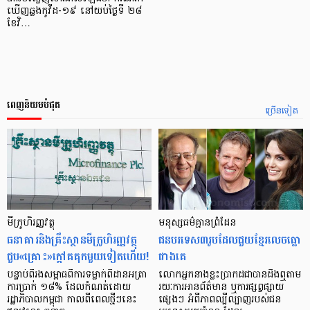
ឃើញឆ្លងកូវីដ-១៩ នៅយប់ថ្ងៃទី ២៨
ខែវិ…
ពេញនិយមបំផុត
ច្រើនទៀត
មីក្រូ​ហិរញ្ញវត្ថុ
មនុស្ស​ធម៌​គ្មាន​ព្រំដែន
ធនាគារ​និង​គ្រឹះស្ថាន​មីក្រូ​ហិរញ្ញវត្ថុ​
ជន​បរទេស​៣​រូប​ដែល​ជួយ​ខ្មែរ​លេច​ធ្លោ​
ជួប«គ្រោះ»ក្តៅ​គគុក​មួយ​ទៀត​ហើយ!
ជាង​គេ
បន្ទាប់​ពី​រង​សម្ពាធ​​ពី​ការ​ទម្លាក់​ពិដាន​អត្រា​
លោកអ្នក​នាង​ខ្លះ​ប្រាកដ​ជា​បាន​​ដឹង​ឮ​តាម​
ការ​ប្រាក់ ១៨​% ដែល​កំណត់​ដោយ​
រយៈ​ការ​អាន​ព័ត៌មាន ឬ​ការ​ផ្សព្វផ្សាយ​
រដ្ឋាភិបាល​កម្ពុជា កាល​ពី​ពេល​ថ្មីៗ​នេះ
ផ្សេងៗ អំពី​ភាព​ល្បីល្បាញ​របស់​ជន​