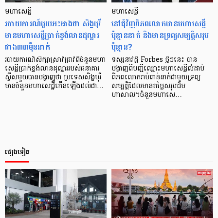
មហាសេដ្ឋី
មហាសេដ្ឋី
របាយការណ៍មួយអះអាងថា សិង្ហបុរី
នៅជុំវិញពិភពលោកមានមហាសេដ្ឋី
មានមហាសេដ្ឋីប្រាក់ខ្ទង់លានដុល្លារ
ប៉ុន្មាននាក់ និងមានទ្រព្យសម្បត្តិសរុប
ជាង៣៣ម៉ឺននាក់
ប៉ុន្មាន?
របាយការណ៍សិក្សាស្រាវជ្រាវពីចំនួនមហា
ទស្សនាវដ្តី Forbes ថ្មីៗនេះ បាន
សេដ្ឋីប្រាក់ខ្ទង់លានដុល្លាររបស់ធនាគារ
បង្ហាញពីបញ្ជីឈ្មោះមហាសេដ្ឋីលំដាប់
ស្វីសមួយបានបង្ហាញថា ប្រទេសសិង្ហបុរី
ពិភពលោករាប់ពាន់នាក់ជាមួយទ្រព្យ
មានចំនួនមហាសេដ្ឋីកើនឡើងដល់ជា…
សម្បត្តិដែលមានតម្លៃសរុបដ៏ម
ហាសាល។ចំនួនមហាសេ…
ផ្សេងទៀត