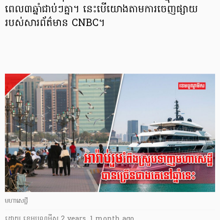
ពេល៣ឆ្នាំជាប់ៗគ្នា។ នេះបើយោងតាមការចេញផ្សាយ
របស់សារព័ត៌មាន CNBC។
មហាសេដ្ឋី
ដោយ
​ ខេមបូណូមីស
2 years, 1 month ago