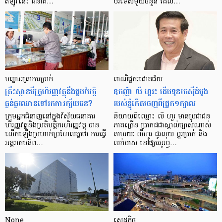
ឥឡូវ​នេះ ធនាគ…
បរទេស​មួយ​ចំនួន ដែល…
បញ្ហា​អត្រា​ការប្រាក់
ពាណិជ្ជករជោគជ័យ
គ្រឹះស្ថាន​មីក្រូ​ហិរញ្ញវត្ថុ​នឹង​ជួប​វិបត្តិ​
ឧកញ៉ា លី ហួរ៖ ដើមទុនរកស៊ីដំបូង
ធ្ងន់ធ្ងរ​ឈាន​ទៅ​រក​ការ​ក្ស័យធន?
របស់ខ្ញុំកើតចេញពីជ្រូក១ក្បាល
ក្រុម​អ្នក​ជំនាញ​នៅ​ក្នុង​វិស័យ​ធនាគារ
និយាយ​ពី​ឈ្មោះ លី ហួរ មាន​ប្រជាជន​
ហិរញ្ញវត្ថុ​និង​ប្រតិបត្តិករ​ហិរញ្ញ​វត្ថុ បាន​​
ភាគ​ច្រើន ប្រាកដ​ជា​ស្គាល់​ច្បាស់​ណាស់
លើក​ឡើង​ប្រហាក់​ប្រហែល​គ្នា​ថា ការ​ធ្វើ​
តាមរយៈ លីហួរ ដូរ​លុយ ប្តូរ​បា្រក់ និង​
អន្តរាគមន៍​ព…
លក់​មាស នៅ​ផ្សារ​អូរ​ឫ…
None
សេដ្ឋកិច្ច​