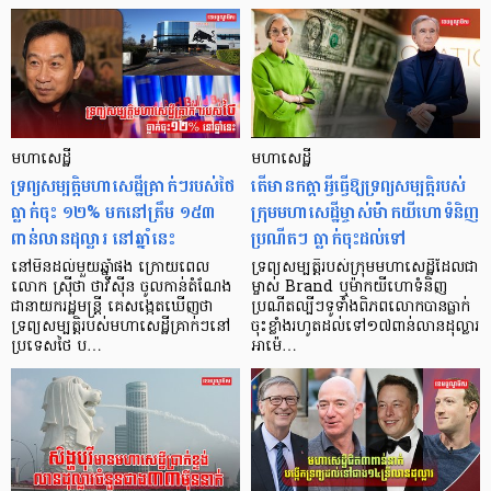
មហាសេដ្ឋី
មហាសេដ្ឋី
ទ្រព្យសម្បត្តិមហាសេដ្ឋីគ្រាក់ៗរបស់ថៃ
តើមានកត្តាអ្វីធ្វើឱ្យទ្រព្យសម្បត្តិរបស់
ធ្លាក់ចុះ ១២% មកនៅត្រឹម ១៥៣
ក្រុមមហាសេដ្ឋីម្ចាស់ម៉ាកយីហោទំនិញ
ពាន់លានដុល្លារ នៅឆ្នាំនេះ
ប្រណីតៗ ធ្លាក់ចុះដល់ទៅ
នៅមិនដល់មួយឆ្នាំផង ក្រោយពេល
ទ្រព្យសម្បត្តិរបស់ក្រុមមហាសេដ្ឋីដែលជា
លោក ស្រ៊ីថា ថាវីស៊ីន ចូលកាន់តំណែង
ម្ចាស់ Brand ឬម៉ាកយីហោទំនិញ
ជានាយករដ្ឋមន្ត្រី គេសង្កេតឃើញថា
ប្រណីតល្បីៗទូទាំងពិភពលោកបានធ្លាក់
ទ្រព្យសម្បត្តិរបស់មហាសេដ្ឋីគ្រាក់ៗនៅ
ចុះខ្លាំងរហូតដល់ទៅ១៧ពាន់លានដុល្លារ
ប្រទេសថៃ ប…
អាម៉េ…