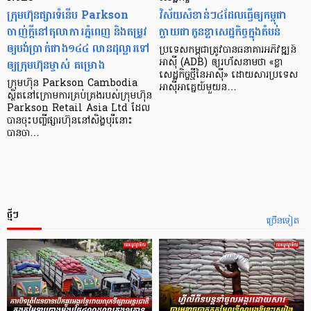
ក្រុមហ៊ុនផ្សារទំនើប Parkson
វិស័យ​សំខាន់ៗ​៤​ដែល​ធ្វើ​ឲ្យ​កម្ពុជា​
ចាញ់ក្ដីនៅតុលាការភ្នំពេញ និងតម្រូវ
ក្លាយ​ជា​កូន​ខ្លា​សេដ្ឋកិច្ច​ក្នុង​តំបន់
ឲ្យបង់ប្រាក់ជាង១៤៤ លានដុល្លារទៅ
ប្រទេស​កម្ពុជា​ត្រូវ​បាន​ធនាគារ​អភិវឌ្ឍន៍​
ឲ្យក្រុមហ៊ុនម្ចាស់ គម្រោង
អាស៊ី (ADB) ឲ្យ​រហ័ស​នាមថា «ខ្លា​
សេដ្ឋកិច្ច​ថ្មី​នៃ​អាស៊ី» ដោយសារ​ប្រទេស​
ក្រុមហ៊ុន Parkson Cambodia
អាស៊ី​អាគ្នេយ៍​មួយ​ន…
ស្ថិតនៅក្រោមការគ្រប់គ្រងរបស់ក្រុមហ៊ុន
Parkson Retail Asia Ltd ដែល
បានចុះបញ្ចីផ្សារហ៊ុននៅសិង្ហបុរីនោះ
បានចា…
ថ្មីៗ
ច្រើនទៀត