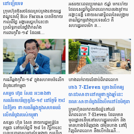
នៅឡើយទេ
អស់រយៈពេលប្រមាណ ៥ឆ្នាំ មកហើយ
ដែលសេដ្ឋកិច្ចពិភពលោកបានរងនូវការ
ក្រុមហ៊ុនឱសថដែលគ្រប់គ្រងដោយរដ្ឋ
រង្គោះរង្គើ ដោយសារឥទ្ធិពលនៃសង្រ្គាម
ឥណ្ឌូនេស៊ី Bio Farma បាននិយាយ
ពាណិជ្ជកម្មរវាងប្រទេសធំៗ គឺ
កាលពីថ្ងៃ អង្គារសប្ដាហ៍នេះថា
សហរដ្ឋអាមេរិក ន…
ប្រសិទ្ធភាពនៃថ្នាំវ៉ាក់សាំង
ការពារកូវីដ-១៩ ដែលផ…
ករណីឆ្លងកូវីដ-១៩ ក្នុងសហគមន៍​លើក
ហាងលក់រាយ​លំដាប់ពិភពលោក
ដំបូងនៅកម្ពុជា
ហាង 7-Eleven គ្រោងបើកឲ្យ
សម្តេច ហ៊ុន សែន អះអាងថា
បាន៦សាខានៅកម្ពុជាក្នុងឆ្នាំនេះ
ករណីរកឃើញកូវីដ-១៩ នៅថ្ងៃទី ២៨
ខណៈសាខាដំបូងនឹងបើកនៅខែមិថុនា
ខែវិច្ឆិកា ជាករណីឆ្លងក្នុងសហគមន៍
ក្រុមហ៊ុនលក់រាយដ៏ល្បីនៅលើ
លើកដំបូងរបស់កម្ពុជា
ពិភពលោក 7-Eleven ដែលមាន
មូលដ្ឋានដើមនៅសហរដ្ឋអាមេរិក និង
សម្តេច ហ៊ុន សែន នាយករដ្ឋមន្ត្រីនៃ
មានហាងទំនិញជាង ៧ម៉ឺនហាង នៅជុំ
កម្ពុជា នៅយប់ថ្ងៃទី ២៨ ខែ វិច្ឆិកានេះ
វិញពិភពលោក នឹងបើកដំណើ…
បានបញ្ចេញសារជាសំឡេងថា ករណីរក