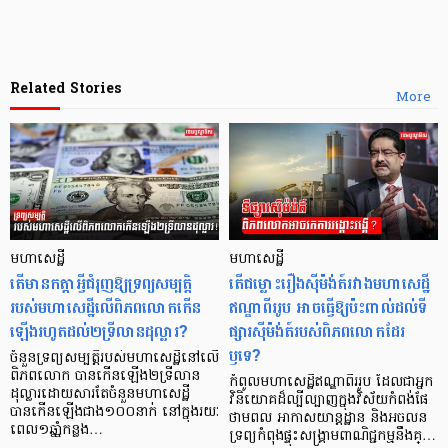
Related Stories
More
មហាសេដ្ឋី
មហាសេដ្ឋី
តើមានកត្តាអ្វីជំរុញឱ្យទ្រព្យសម្បត្តិ
តើជម្លោះរឿងស៊ីម៉ង់ត៍រវាងមហាសេដ្ឋី
របស់មហាសេដ្ឋីលើពិភពលោកកើន
ឥណ្ឌាពីររូប អាចធ្វើឱ្យប៉ះពាល់ដល់ទី
ឡើងរហូតដល់២ទ្រីលានដុល្លារ?
ផ្សារស៊ីម៉ង់ត៍របស់ពិភពលោកដែរ
ឫទេ?
ចំនួនទ្រព្យសម្បត្តិរបស់មហាសេដ្ឋីនៅលើ
ពិភពលោក បានកើនឡើង២ទ្រីលាន
កំពូលមហាសេដ្ឋីឥណ្ឌាពីររូប ដែលជាអ្នក
ដុល្លារដោយសារតែចំនួនមហាសេដ្ឋី
វិនិយោគដ៏ល្បីល្បាញក្នុងវិស័យកំពង់ផែ
បានកើនឡើងជាង១០០នាក់ នៅក្នុងរយៈ
ថាមពល អាកាសយាន្តដ្ឋាន និងអចលន
ពេល១ឆ្នាំ្នកន្លង…
ទ្រព្យកំពុងផ្ទុះសង្រ្គាមពាណិជ្ជកម្មនឹងគ្…