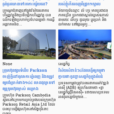
ធ្ងន់ធ្ងរ​ឈាន​ទៅ​រក​ការ​ក្ស័យធន?
របស់ខ្ញុំកើតចេញពីជ្រូក១ក្បាល
ក្រុម​អ្នក​ជំនាញ​នៅ​ក្នុង​វិស័យ​ធនាគារ
និយាយ​ពី​ឈ្មោះ លី ហួរ មាន​ប្រជាជន​
ហិរញ្ញវត្ថុ​និង​ប្រតិបត្តិករ​ហិរញ្ញ​វត្ថុ បាន​​
ភាគ​ច្រើន ប្រាកដ​ជា​ស្គាល់​ច្បាស់​ណាស់
លើក​ឡើង​ប្រហាក់​ប្រហែល​គ្នា​ថា ការ​ធ្វើ​
តាមរយៈ លីហួរ ដូរ​លុយ ប្តូរ​បា្រក់ និង​
អន្តរាគមន៍​ព…
លក់​មាស នៅ​ផ្សារ​អូរ​ឫ…
None
សេដ្ឋកិច្ច​
ក្រុមហ៊ុនផ្សារទំនើប Parkson
វិស័យ​សំខាន់ៗ​៤​ដែល​ធ្វើ​ឲ្យ​កម្ពុជា​
ចាញ់ក្ដីនៅតុលាការភ្នំពេញ និងតម្រូវ
ក្លាយ​ជា​កូន​ខ្លា​សេដ្ឋកិច្ច​ក្នុង​តំបន់
ឲ្យបង់ប្រាក់ជាង១៤៤ លានដុល្លារទៅ
ប្រទេស​កម្ពុជា​ត្រូវ​បាន​ធនាគារ​អភិវឌ្ឍន៍​
ឲ្យក្រុមហ៊ុនម្ចាស់ គម្រោង
អាស៊ី (ADB) ឲ្យ​រហ័ស​នាមថា «ខ្លា​
សេដ្ឋកិច្ច​ថ្មី​នៃ​អាស៊ី» ដោយសារ​ប្រទេស​
ក្រុមហ៊ុន Parkson Cambodia
អាស៊ី​អាគ្នេយ៍​មួយ​ន…
ស្ថិតនៅក្រោមការគ្រប់គ្រងរបស់ក្រុមហ៊ុន
Parkson Retail Asia Ltd ដែល
បានចុះបញ្ចីផ្សារហ៊ុននៅសិង្ហបុរីនោះ
បានចា…