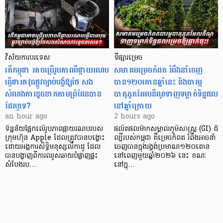
វិស័យការបរទេស
ទីផ្សារម្រេច
តើកម្ពុជា អាចប្រើរូបភាពពីផ្កាយរណប
សមាគមម្រេចកំពត រំពឹងនាំចេញ
ធ្វើជាអាវុធផ្លូវច្បាប់បង្ខំឱ្យថៃ សង
បាន១២០តោនឆ្នាំនេះ និងបារម្ភ
សំណងការខូចខាតតាមព្រំដែនបាន
បាតុភូតអែលនីណូទាញទម្លាក់ទិន្នផល
ដែរឬទេ?​
នៅឆ្នាំក្រោយ
an hour ago
2 hours ago
ទិន្នន័យផ្អែកលើរូបភាពផ្កាយរណបរបស់
ផលិតផលម៉ាកសម្គាល់ភូមិសាស្ត្រ (GI) ដ៏
ក្រុមហ៊ុន Apple ដែលត្រូវបានបង្ហោះ
ល្បីរបស់កម្ពុជា គឺម្រេចកំពត រំពឹងអាចនាំ
ដោយអង្គការសិទ្ធិមនុស្សលីកាដូ ដែល
ចេញបានក្នុងរង្វង់ប្រមាណ១២០តោន
បានបង្ហាញពីការឈូសឆាយបំផ្លាញផ្ទះ
នៅពេញមួយឆ្នាំ២០២៦ នេះ ខណៈ
សំបែងរប…
នៅក្នុ…