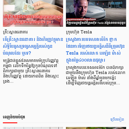
គ្រឹះស្ថានធនាគារ
ក្រុមហ៊ុន Tesla
តើគ្រឹះស្ថានធនាគារ និងហិរញ្ញវត្ថុមាន
ក្រសួងការបរទេសអាម៉េរិក ផ្អាក
សិទ្ធិរឹបអូសទ្រព្យសម្បត្តិរបស់កូន
ផែនការទិញរថយន្តអគ្គិសនីពីក្រុមហ៊ុន
បំណុលដែរ ឬទេ?
Tesla របស់លោក អេឡិន ម៉ាស់
ក្នុងតម្លៃ៤០០លានដុល្លារ
មន្រ្តីជាន់ខ្ពស់នៃសមាគមមីក្រូហិរញ្ញវត្ថុ
កម្ពុជា លើកទឹកចិត្តឱ្យកូនបំណុលទៅ
ក្រសួងការបរទេសអាម៉េរិក បានពិភាក្សា
ពិភាក្សាជាមួយ គ្រឹះស្ថានធនាគារ
ជាមួយនឹងក្រុមហ៊ុន Tesla របស់លោក
និងហិរញ្ញវត្ថុ ដោយភាពពិត និងស្មោះ
អេឡិន ម៉ាស់ តាំងពីឆ្នាំមុនមកម្ល៉េះ
ត្រង…
ដើម្បីទិញរថយន្តអគ្គិសនីរបស់ក្រុម…
ពេញនិយមបំផុត
ច្រើនទៀត