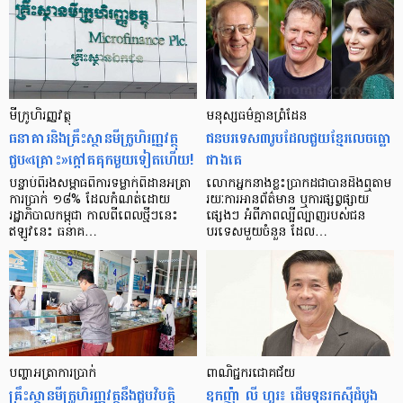
មីក្រូ​ហិរញ្ញវត្ថុ
មនុស្ស​ធម៌​គ្មាន​ព្រំដែន
ធនាគារ​និង​គ្រឹះស្ថាន​មីក្រូ​ហិរញ្ញវត្ថុ​
ជន​បរទេស​៣​រូប​ដែល​ជួយ​ខ្មែរ​លេច​ធ្លោ​
ជួប«គ្រោះ»ក្តៅ​គគុក​មួយ​ទៀត​ហើយ!
ជាង​គេ
បន្ទាប់​ពី​រង​សម្ពាធ​​ពី​ការ​ទម្លាក់​ពិដាន​អត្រា​
លោកអ្នក​នាង​ខ្លះ​ប្រាកដ​ជា​បាន​​ដឹង​ឮ​តាម​
ការ​ប្រាក់ ១៨​% ដែល​កំណត់​ដោយ​
រយៈ​ការ​អាន​ព័ត៌មាន ឬ​ការ​ផ្សព្វផ្សាយ​
រដ្ឋាភិបាល​កម្ពុជា កាល​ពី​ពេល​ថ្មីៗ​នេះ
ផ្សេងៗ អំពី​ភាព​ល្បីល្បាញ​របស់​ជន​
ឥឡូវ​នេះ ធនាគ…
បរទេស​មួយ​ចំនួន ដែល…
បញ្ហា​អត្រា​ការប្រាក់
ពាណិជ្ជករជោគជ័យ
គ្រឹះស្ថាន​មីក្រូ​ហិរញ្ញវត្ថុ​នឹង​ជួប​វិបត្តិ​
ឧកញ៉ា លី ហួរ៖ ដើមទុនរកស៊ីដំបូង