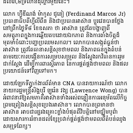
ដល់៣,៨ទ្រីលានដុល្លារមួយនេះ។
លោក ហ្វឺឌីណង់ ម៉ាកូស ជូនៀ (Ferdinand Marcos Jr)
ប្រធានាធិបតីហ្វីលីពីន និងជាប្រធានអាស៊ាន ប្តូរវេនបានថ្លែង
នៅព្រឹកថ្ងៃទី៨ ខែឧសភា ថា អាស៊ាន ត្រូវតែបង្ហាញពី
សមត្ថភាពក្នុងការឆ្លើយតបដោយឯកភាព និងការតាំងចិត្តដ៏
មុតមាំចំពោះបញ្ហាប្រឈមសកល។ លោកបានសង្កត់ធ្ងន់ថា
អាស៊ាន ត្រូវតែធានាសន្តិសុខថាមពល និងភាពធន់ក្នុងតំបន់
តាមរយៈការបង្កើនការសម្របសម្រួល និងស្វែងរកវិធានការរួម
ជាក់ស្តែង ដើម្បីការពារស្ថិរភាព នៃការផ្គត់ផ្គង់ថាមពល និងផល
ប្រយោជន៍ទៅវិញទៅមក។
ដោយឡែកទីភ្នាក់ងារព័ត៌មាន CNA បានរាយការណ៍ថា លោក
នាយករដ្ឋមន្ត្រីសិង្ហបុរី ឡូរ៉េន វង្ស (Lawrence Wong) បាន
អំពាវនាវឱ្យសមភាគីអាស៊ានទាំងអស់ពន្លឿនការអនុម័តលើកិច្ច
ព្រមព្រៀងសន្តិសុខប្រេងអាស៊ាន។ លោកបានព្រមានថា
អាស៊ាន អាចជារដ្ឋរងគ្រោះខ្លាំងបំផុតពីវិបត្តិនៅមជ្ឈិមបូព៌ា
ដោយសារការរំខានដល់ខ្សែច្រវាក់ផ្គត់ផ្គង់ថាមពលពីតំបន់ឈូង
សមុទ្រពែក្ស។