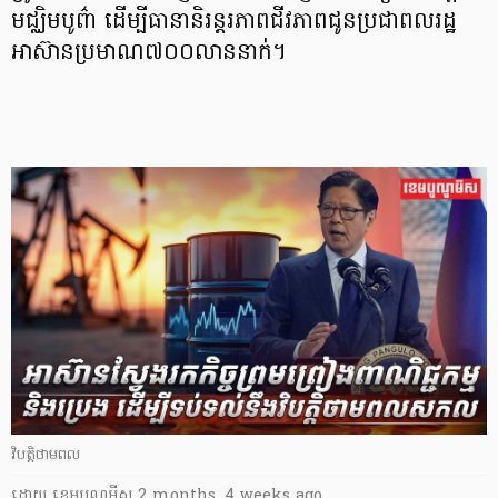
មជ្ឈិមបូព៌ា ដើម្បីធានានិរន្តរភាពជីវភាពជូនប្រជាពលរដ្ឋ
អាស៊ានប្រមាណ៧០០លាននាក់។
វិបត្តិថាមពល
ដោយ
​ ខេមបូណូមីស
2 months, 4 weeks ago