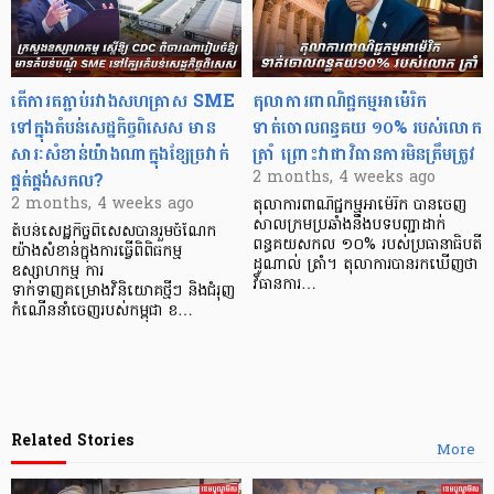
តើការតភ្ជាប់រវាងសហគ្រាស SME
តុលាការពាណិជ្ជកម្មអាម៉េរិក
ទៅក្នុងតំបន់សេដ្ឋកិច្ចពិសេស មាន
ទាត់ចោលពន្ធគយ ១០% របស់លោក
សារៈសំខាន់យ៉ាងណាក្នុងខ្សែច្រវាក់
ត្រាំ ព្រោះវាជាវិធានការមិនត្រឹមត្រូវ
ផ្គត់ផ្គង់សកល?
2 months, 4 weeks ago
2 months, 4 weeks ago
តុលាការពាណិជ្ជកម្មអាម៉េរិក បានចេញ
សាលក្រមប្រឆាំងនឹងបទបញ្ជាដាក់
តំបន់សេដ្ឋកិច្ចពិសេសបានរួមចំណែក
ពន្ធគយសកល ១០% របស់ប្រធានាធិបតី
យ៉ាងសំខាន់ក្នុងការធ្វើពិពិធកម្ម
ដូណាល់ ត្រាំ។ តុលាការបានរកឃើញថា
ឧស្សាហកម្ម ការ
វិធានការ…
ទាក់ទាញគម្រោងវិនិយោគថ្មីៗ និងជំរុញ
កំណើននាំចេញរបស់កម្ពុជា ខ…
Related Stories
More