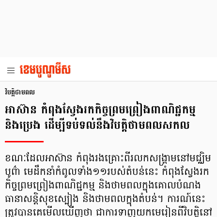
វិបត្តិថាមពល
អាស៊ាន កំពុងស្វែងរកកិច្ចព្រមព្រៀងពាណិជ្ជកម្ម
និងប្រេង ដើម្បីទប់ទល់នឹងវិបត្តិថាមពលសកល
ខណៈដែលអាស៊ាន កំពុងរងគ្រោះពីរលកសង្រ្គាមនៅមជ្ឈិម
បូព៌ា មេដឹកនាំកំពូលទាំង១១របស់តំបន់នេះ កំពុងស្វែងរក
កិច្ចព្រមព្រៀងពាណិជ្ជកម្ម និងថាមពលក្នុងគោលបំណង
ធានាសន្តិសុខស្បៀង និងថាមពលក្នុងតំបន់។ ការណ៍នេះ
ត្រូវបានគេមើលឃើញថា ជាការទាញយកមេរៀនពីវិបត្តិនៅ