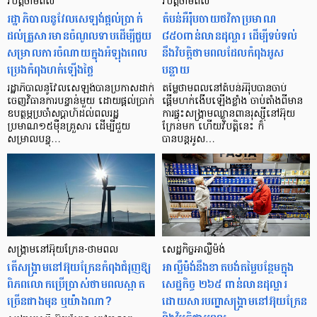
វិបត្តិថាមពល
វិបត្តិថាមពល
រដ្ឋាភិបាលនូវែលសេឡង់ផ្តល់ប្រាក់
តំបន់អឺរ៉ុបចាយថវិកាប្រមាណ
ដល់គ្រួសារមានចំណូលទាបដើម្បីជួយ
៨៥០ពាន់លានដុល្លារ ដើម្បីទប់ទល់
សម្រាលការចំណាយក្នុងអំឡុងពេល
នឹងវិបត្តិថាមពលដែលកំពុងអូស
ប្រេងកំពុងហក់ឡើងថ្លៃ
បន្លាយ
រដ្ឋាភិបាលនូវែលសេឡង់បានប្រកាសដាក់
តម្លៃថាមពលនៅតំបន់អឺរ៉ុបបានចាប់
ចេញវិធានការបន្ទាន់មួយ ដោយផ្តល់ប្រាក់
ផ្ដើមហក់ងើបឡើងខ្លាំង ចាប់តាំងពីមាន
ឧបត្ថម្ភប្រចាំសប្តាហ៍ដល់ពលរដ្ឋ
ការផ្ទុះសង្គ្រាមឈ្លានពានរុស្ស៊ីនៅអ៊ុយ
ប្រមាណ១៥ម៉ឺនគ្រួសារ ដើម្បីជួយ
ក្រែនមក ហើយវិបត្តិនេះ ក៏
សម្រាលបន្ទុ…
បានបន្ដអូស…
សង្គ្រាមនៅអ៊ុយក្រែន-ថាមពល
សេដ្ឋកិច្ចអាល្លឺម៉ង់
តើសង្គ្រាមនៅអ៊ុយក្រែនកំពុងជំរុញឱ្យ
អាល្លឺម៉ង់នឹងខាតបង់តម្លៃបន្ថែមក្នុង
ពិភពលោកប្រើប្រាស់ថាមពលស្អាត
សេដ្ឋកិច្ច ២៦៥ ពាន់លានដុល្លារ
ច្រើនជាងមុន ឬយ៉ាងណា?
ដោយសារបញ្ហាសង្គ្រាមនៅអ៊ុយក្រែន