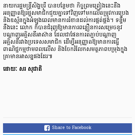
នាយករដ្ឋមន្ត្រីសិង្ហបុរី បានបន្ថែមថា កិច្ចព្រមព្រៀងនេះនឹង
អនុញ្ញាតឱ្យរដ្ឋសមាជិកជួយគ្នាទៅវិញទៅមកលើតម្រូវការប្រេង
និងឧស្ម័នក្នុងអំឡុងពេលមានការរំខានដល់ការផ្គត់ផ្គង់។ ទន្ទឹម
នឹងនេះ លោក ក៏បានជំរុញឱ្យមានការពន្លឿនការសម្រេចនូវ
បណ្តាញអគ្គិសនីអាស៊ាន ដែលជាផែនការតភ្ជាប់បណ្តាញ
អគ្គិសនីរវាងប្រទេសសមាជិក ដើម្បីអនុញ្ញាតឱ្យមានការធ្វើ
ពាណិជ្ជកម្មថាមពលលើស និងចែករំលែកសមត្ថភាពបម្រុងក្នុង
គ្រាមានអាសន្នផងដែរ៕
ដោយៈ សរ សុជាតិ
Share to Facebook