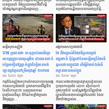
ជាច្រើន ដែលចុះបញ្ជីនៅទីក្រុងហុងកុង
យ៉ាងស៊ីជម្រៅលើយុទ្ធសាស្ត្រនុយក្លេអ៊ែ
បានដួលរលំ និងប្រឈមមុខនឹងវិបត្តិ
របស់សហរដ្ឋអាម៉េរិក ដើម្បីផ្លាស់ប្តូរ
យ៉ាងធ្ងន់ធ្ងរបន្ទាប់ពីអាជ្ញាធរក្រុ…
ទម្រង់នៃការឆ្លើយតបយោធាជាប្រវត្តិ…
សន្តិសុខស្បៀង
អង្គការសហប្រជាជាតិ
UN ព្រមានថា បាតុភូតអែលនីណូ
ថៃ ដឹងច្បាស់ពីផែនទីស្របច្បាប់
អាចរុញច្រានមនុស្សជិត ៥០លាននាក់
អន្តរជាតិ ប៉ុន្តែនៅតែគឃ្លើនប្រើផែនទី
បន្ថែមទៀតឱ្យធ្លាក់ក្នុងវិបត្តិ​ភាពអត់
គូសដោយខ្លួនឯង ដើម្បីបិទបាំងអំពើ
ឃ្លានធ្ងន់ធ្ងរនៅត្រឹមចុងឆ្នាំ ២០២៧
ឈ្លានពានរបស់ខ្លួន
an hour ago
an hour ago
កម្មវិធីស្បៀងអាហារពិភពលោករបស់អង្គ
ការអះអាងដោយគ្មានខ្មាសអៀនរបស់
ការសហប្រជាជាតិ ព្រមាន​កាលពីថ្ងៃទី៥
ប្រមុខការទូតថៃ លោក ស៊ីហាសាក់
ខែសីហានេះថា បាតុភូតអាកាស
ភួងកេតកែវ បានស្តែងឱ្យឃើញយ៉ាង
ធាតុអែលនីណូ ដ៏កំណាចខ្លាំងក្លាអាច
ច្បាស់ពីចេតនារបស់រដ្ឋាភិបាលថៃ ដែល
នឹងរុញច្រ…
ដឹងយ៉ាងច្បាស់អ…