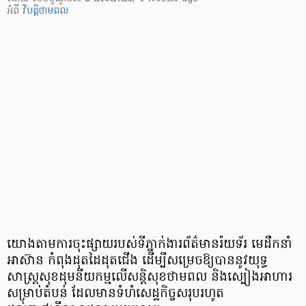
អំពី
វិបត្តិថាមពល
យោងតាមការចុះផ្សាយរបស់ទីភ្នាក់ងារព័ត៌មានរ៉យទ័រ មេដឹកនាំ
អាស៊ាន កំពុងដុតដៃដុតជើង ដើម្បីសម្រេចឱ្យបាននូវយុទ្ធ
សាស្ត្រសុខដុមនីយកម្មលើសន្តិសុខថាមពល និងស្បៀងអាហារ
សម្រាប់តំបន់ ដែលមានទំហំសេដ្ឋកិច្ចសរុបរហូត