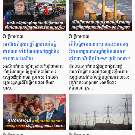
វិបត្តិថាមពល
វិបត្តិថាមពល
​អាស៊ានកំពុងរកថ្នាំព្យាបាលវិបត្តិ
តើវិបត្តិថាមពលនាពេលនេះអាចបង្ក
ថាមពល ទាំងដែលរបួសផ្ទៃក្នុងមិន
វិនាសកម្មដល់សេដ្ឋកិច្ចពិភពលោក
ទាន់ជាសះស្បើយ
ខ្លាំងជាងវិបត្តិកូវីដ-១៩ ឬយ៉ាងណា?
អាស៊ានកំពុងរកថ្នាំព្យាបាលវិបត្តិថាមពល
ពិភពលោកកំពុងស្ថិតក្នុងកង្វល់ជាថ្មី
ទាំងដែលរបួសផ្ទៃក្នុងមិនទាន់ជាសះ
ខណៈវិបត្តិថាមពលដែលបង្កឡើងដោយ
ស្បើយ!!ក្នុងនាមជាប្រទេស ដែលរង
សង្គ្រាមនៅតំបន់មជ្ឈិមបូព៌ានាពេលនេះ
គ្រោះធ្ងន់ធ្ងរពីវិបត្តិថាមពល និងជា
ត្រូវបានគេព្យាករថា អាចនឹងជះ
ម្ចាស…
ឥទ្ធិពលអាក្រ…