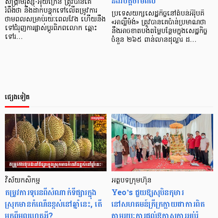
និងវិបត្តិថាមពល
សង្គ្រាមរុស្ស៊ី-អ៊ុយក្រែន ត្រូវបានគេ
រំពឹងថា នឹងដាក់បន្ទុកទៅលើតម្រូវការ
ប្រទេសយក្សសេដ្ឋកិច្ចនៅតំបន់អឺរ៉ុបគឺ
ថាមពលសម្រាប់រយៈពេលវែង ហើយនឹង
«អាល្លឺម៉ង់» ត្រូវបានគេប៉ាន់ប្រមាណថា
ទៅជំរុញការផ្លាស់ប្តូរពិភពលោក ឆ្ពោះ
នឹងអាចខាតបង់តម្លៃបន្ថែមក្នុងសេដ្ឋកិច្ច
ទៅរ…
ចំនួន ២៦៥ ពាន់លានដុល្លារ ដ…
ផ្សេងទៀត
វិស័យកសិកម្ម
អត្ថបទក្រុមហ៊ុន
តម្រូវការទុរេនពីសំណាក់ទីផ្សារក្នុង
Yeo’s ជួយឱ្យសុបិនកុមារ
ស្រុកមានកំណើនខ្ពស់នៅឆ្នាំនេះ, តើ
នៅសហគមន៍ក្រីក្រក្លាយជាការពិត
មកពីមូលហេតុអ្វី?
តាមរយៈការផ្ដល់ឱកាសការអប់រំ