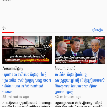
ថ្មីៗ
ច្រើនទៀត
វិស័យពាណិជ្ជកម្ម
វិស័យការពារជាតិ
ក្រុមហ៊ុនធានារ៉ាប់រងកំពុងជួបវិបត្តិ
អាម៉េរិក កំពុងរៀបចំយុទ្ធ
ក្រោយចិន ចាប់ផ្តើមប្រមូលពន្ធ ២០%
សាស្ត្រនុយក្លេអ៊ែថ្មី ដើម្បីត្រៀមទប់ទល់
លើចំណូលធានារ៉ាប់រងនៅក្រៅ
នឹងសង្គ្រាម ដែលអាចផ្ទុះឡើងជា
ប្រទេស
មួយចិន ឬរុស្ស៊ី
38 minutes ago
42 minutes ago
ភាគហ៊ុនរបស់ក្រុមហ៊ុនធានារ៉ាប់រងយក្សៗ
មន្ទីរបញ្ចកោណ កំពុងរៀបចំធ្វើបដិវត្តន៍