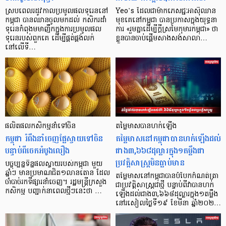
ស្របពេលរដូវកាលប្រមូលផលទុរេននៅ
Yeo’s ដែលជាម៉ាកភេសជ្ជៈអាស៊ីឈាន
កម្ពុជា បានឈានចូលមកដល់ កសិករដាំ
មុខគេនៅកម្ពុជា បានប្រកាសក្នុងយុទ្ធនា
ទុរេនកំពុងមមាញឹកក្នុងការប្រមូលផល
ការ «រួមគ្នាដើម្បីក្ដីស្រមៃកុមារកម្ពុជា» ថា
ទុរេនរបស់ពួកគេ ដើម្បីផ្គត់ផ្គង់លក់
ខ្លួនបានចាប់ផ្ដើមសាងសង់សាលា…
នៅលើទី…
ផលិតផលកសិកម្ម​នាំទៅចិន
តម្លៃមាសបានហក់ឡើង
កម្ពុជា រំពឹងនាំចេញផ្លែស្វាយទៅចិន
តម្លៃមាសនៅកម្ពុជាបានហក់ឡើងដល់
បន្ទាប់ពីចេកអំបូងលឿង
ជាង៣,៦៦៨ដុល្លារក្នុង១តម្លឹងជា
ប្រវត្តិសាស្ត្រមិនធ្លាប់មាន
បច្ចុប្បន្នទិន្នផលស្វាយរបស់កម្ពុជា មួយ
ឆ្នាំៗ មានប្រមាណជិត១លានតោន ដែល
តម្លៃមាសនៅកម្ពុជាបានបំបែកកំណត់ត្រា
ចាំបាច់រកទីផ្សារនាំចេញ។ រដ្ឋមន្ត្រីក្រសួង
ជាប្រវត្តិសាស្ត្រជាថ្មី បន្ទាប់ពីវាបានហក់
កសិកម្ម បញ្ជាក់នាពេលថ្មីៗនេះថា …
ឡើងដល់ជាង៣,៦៦៨ដុល្លារក្នុង១តម្លឹង
នៅរសៀលថ្ងៃទី១៩ ខែមីនា ឆ្នាំ២០២…